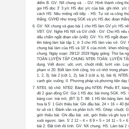
điểm B. GV: NX chung và . - GV: Hình thành công thứ
gọi HS đọc 3’ 3 y/c HS đọc y/c của bài. ghi nhớ. y/c
cách HS: Nêu miệng nối tiếp. - HS: Tự rút ra công thứ
thẳng. GVHD như trong SGK và y/c HS đọc đoạn thẳn
GV: NX chung và giao bài 1 cho HS làm GV y/c HS nêu
VBT. GV: Nghe HS NX và GV chốt - GV: Cho HS nêu diệ
dấu chấm ngắt đoạn văn (viết). GV: Y/c HS ngắt đoạn
lên bảng làm bài tập 1; ở 3 cho HS làm vào vở. GV:
chung bài làm của HS và 10’ 6 của mình. khen những
chung. Ngày soạn: 29/12/ 2019 Ngày giảng: Thứ ba 
TOÁN LUYỆN TẬP CHUNG NTĐ5 TOÁN: LUYỆN TẬP I. Mụ
dụng. Viết được: uôt, ươt, chuột nhắt, lướt ván. Lu
phạm vi 20. Biết làm tính cộng, trừ có nhớ trong phạm vi
1, 2, 3), bài 2 (cột 1, 2), bài 3 (cột a, b), bài 4). NT
cạnh góc vuông. II. Phương pháp và phương tiện dạy 
NTĐ1: bộ chữ. NTĐ2: Bảng phụ NTĐ5: Phiếu BT, bảng p
độ 2 gian động GV: Gọi 1 HS đọc bài trong SGK. HS: 
bảng con: trái mít, (BT 3) T. 88: 1 HS lên bảng làm. b
hoa là 5’ 1 Giới thiệu bài: Ghi đầu bài. 24 + 16 = 40 
từ uô và t. Đánh vần và phân tích. HS: Ghép: chuột. 
giới thiệu bài: Ghi đầu bài. xét, giới thiệu và ghi 
xuôi ngược. làm. 5’ 2 12 – 4 = 8 9 + 5 = 14 11 – 5 =
bài 2: Đặt tính rồi tính. GV: NX chung. HS: Làm bài 2