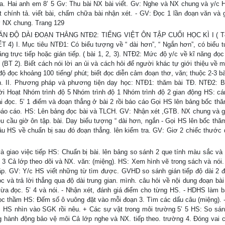
đũa. Hai anh em 8’ 5 Gv: Thu bài NX bài viết. Gv: Nghe và NX chung và y/c 
 chính tả. viết bài, chấm chữa bài nhận xét. - GV: Đọc 1 lần đoạn văn và 
vở NX chung. Trang 129
: TOÁN ĐỘ DÀI ĐOẠN THẲNG NTĐ2: TIẾNG VIỆT ÔN TẬP CUỐI HỌC KÌ I ( T
) I. Mục tiêu NTĐ1: Có biểu tượng về “ dài hơn”, “ Ngắn hơn”, có biểu 
ng trực tiếp hoặc gián tiếp. ( bài 1, 2, 3). NTĐ2: Mức độ y/c về kĩ năng đọc
(BT 2). Biết cách nói lời an ủi và cách hỏi để người khác tự giới thiệu về m
c độ đọc khoảng 100 tiếng/ phút; biết đọc diễn cảm đoạn thơ, văn; thuộc 2-3 b
ăn. II. Phương pháp và phương tiện dạy học: NTĐ1: thăm bài TĐ. NTĐ2: 
Thời Hoạt Nhóm trình độ 5 Nhóm trình độ 1 Nhóm trình độ 2 gian động HS: c
 đọc. 5’ 1 điểm và đoạn thẳng ở bài 2 rồi báo cáo Gọi HS lên bảng bốc thă
áo cáo. HS: Lên bảng đọc bài và TLCH. GV: Nhận xét ,GTB. NX chung và gi
 cầu giờ ôn tập. bài. Dạy biểu tượng “ dài hơn, ngắn - Gọi HS lên bốc thăm
 cầu HS về chuẩn bị sau đó đoạn thẳng. lên kiểm tra. GV: Giơ 2 chiếc thước 
à giao việc tiếp HS: Chuẩn bị bài. lên bảng so sánh 2 que tính màu sắc và 
’ 3 Cả lớp theo dõi và NX. văn: (miệng). HS: Xem hình vẽ trong sách và nói.
p. GV: Y/c HS viết những từ tìm được. GVHD so sánh gián tiếp độ dài 2 
c và trả lời thẳng qua độ dài trung gian. mình. câu hỏi về nội dung đoạn bà
 đọc. 5’ 4 và nói. - Nhận xét, đánh giá điểm cho từng HS. - HDHS làm bà
c thầm HS: Đếm số ô vuông đặt vào mỗi đoạn 3. Tìm các dấu câu (miệng). 
 HS nhìn vào SGK rồi nêu. + Các sự vật trong môi trường 5’ 5 HS: So sán
 hành động bảo vệ môi Cả lớp nghe và NX. tiếp theo. trường 4. Đóng vai 