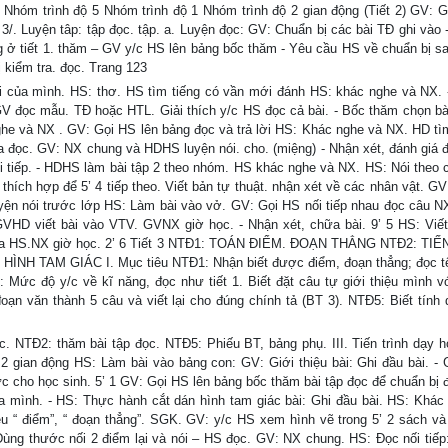
t Nhóm trình độ 5 Nhóm trình độ 1 Nhóm trình độ 2 gian động (Tiết 2) GV: Gi
3/. Luyện tâp: tập đọc. tập. a. Luyện đọc: GV: Chuẩn bị các bài TĐ ghi vào 
ảng ở tiết 1. thăm – GV y/c HS lên bảng bốc thăm - Yêu cầu HS về chuẩn bị sa
 kiểm tra. đọc. Trang 123
của mình. HS: thơ. HS tìm tiếng có vần mới đánh HS: khác nghe và NX. 
 GV đọc mẫu. TĐ hoặc HTL. Giải thích y/c HS đọc cả bài. - Bốc thăm chọn bà
Nghe và NX . GV: Gọi HS lên bảng đọc và trả lời HS: Khác nghe và NX. HD tì
ừa đọc. GV: NX chung và HDHS luyện nói. cho. (miệng) - Nhận xét, đánh giá 
i tiếp. - HDHS làm bài tập 2 theo nhóm. HS khác nghe và NX. HS: Nói theo 
hích hợp để 5’ 4 tiếp theo. Viết bản tự thuật. nhận xét về các nhân vật. GV
uyện nói trước lớp HS: Làm bài vào vở. GV: Gọi HS nối tiếp nhau đọc câu 
VHD viết bài vào VTV. GVNX giờ học. - Nhận xét, chữa bài. 9’ 5 HS: Viết
ết của HS.NX giờ học. 2’ 6 Tiết 3 NTĐ1: TOÁN ĐIỂM. ĐOẠN THẲNG NTĐ2: TI
NH TAM GIÁC I. Mục tiêu NTĐ1: Nhận biết được điểm, đoạn thẳng; đọc t
: Mức độ y/c về kĩ năng, đọc như tiết 1. Biết đặt câu tự giới thiệu mình v
n văn thành 5 câu và viết lại cho đúng chính tả (BT 3). NTĐ5: Biết tính d
 NTĐ2: thăm bài tập đọc. NTĐ5: Phiếu BT, bảng phụ. III. Tiến trình dạy h
2 gian động HS: Làm bài vào bảng con: GV: Giới thiệu bài: Ghi đầu bài. - 
hức cho học sinh. 5’ 1 GV: Gọi HS lên bảng bốc thăm bài tập đọc để chuẩn bị
a mình. - HS: Thực hành cắt dán hình tam giác bài: Ghi đầu bài. HS: Khác
 “ điểm”, “ đoạn thẳng”. SGK. GV: y/c HS xem hình vẽ trong 5’ 2 sách và
ng thước nối 2 điểm lại và nói – HS đọc. GV: NX chung. HS: Đọc nối tiếp