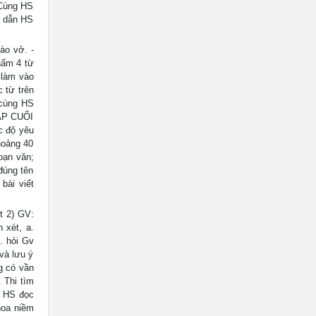
 Cùng HS
g dẫn HS
ào vở. -
hẩm 4 từ
 làm vào
c từ trên
 cùng HS
TẬP CUỐI
c độ yêu
hoảng 40
oạn văn;
 đúng tên
bài viết
t 2) GV:
 xét, a.
. hỏi Gv
và lưu ý
g có vần
 Thi tìm
c HS đọc
hoa niềm