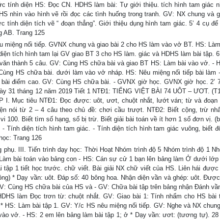
c tính diện HS: Đọc CN. HDHS làm bài: Tự giới thiệu. tích hình tam giác
 HS nhìn vào hình vẽ rồi đọc các tình huống trong tranh. GV: NX chung và gi
c tính diện tích vẽ “ đoạn thẳng”. Giới thiệu dụng hình tam giác. 5’ 4 cụ để
g AB. Trang 125
 miệng nối tiếp. GVNX chung và giao bài 2 cho HS làm vào vở BT. HS: Làm
n tích hình tam lại GV giao BT 3 cho HS làm. giác và HDHS làm bài tập. 6
 văn thành 5 câu. GV: Cùng HS chữa bài và giao BT HS: Làm bài vào vở. - 
 Cùng HS chữa bài. dưới làm vào vở nháp. HS: Nêu miệng nối tiếp bài làm
 bài điểm cao. GV: Cùng HS chữa bài. - GVNX giờ học. GVNX giờ học. 2’ 
ngày 31 tháng 12 năm 2019 Tiết 1 NTĐ1: TIẾNG VIỆT BÀI 74 UÔT – ƯƠT. (T
c tiêu NTĐ1: Đọc được: uôt, ươt, chuột nhắt, lướt ván; từ và đoạn 
yện nói từ 2 – 4 câu theo chủ đề: chơi cầu trượt. NTĐ2: Biết cộng, trừ nh
 100. Biết tìm số hạng, số bị trừ. Biết giải bài toán về ít hơn 1 số đơn vị. (b
Đ5: - Tính diện tích hình tam giác. - Tính diện tích hình tam giác vuông, biết đ
học: Trang 126
hụ. III. Tiến trình dạy học: Thời Hoạt Nhóm trình độ 5 Nhóm trình độ 1 Nh
Làm bài toán vào bảng con - HS: Cán sự cử 1 bạn lên bảng làm Ở dưới lớp 
ài tập 1 tiết học trước. chữ viết. Bài giải NX chữ viết của HS. Liên hái đượ
(bông) * Dạy vần: uôt. Đáp số: 40 bông hoa. Nhận diện vần và ghép: uôt. Đượ
GV: Cùng HS chữa bài của HS và - GV: Chữa bài tập trên bảng nhận Đánh vần
tựa HDHS làm Đọc trơn từ: chuột nhắt. GV: Giao bài 1: Tính nhẩm cho HS bài 
 6 * HS: Làm bài tập 1. GV: Y/c HS nêu miệng nối tiếp. GV: Nghe và NX chung
 vào vở. - HS: 2 em lên bảng làm bài tập 1; ở * Dạy vần: ươt: (tương tự). 28