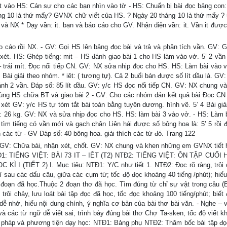
 vào HS: Cán sự cho các bạn nhìn vào tờ - HS: Chuẩn bị bài đọc bảng con: 
háng 10 là thứ mấy? GVNX chữ viết của HS. ? Ngày 20 tháng 10 là thứ mấy ? 
 và NX * Dạy vần: it. bạn và báo cáo cho GV. Nhận diện vần: it. Vần it được
cáo rồi NX. - GV: Gọi HS lên bảng đọc bài và trả và phân tích vần. GV: Gi
n xét. HS: Ghép tiếng: mit – HS đánh giao bài 1 cho HS làm vào vở. 5’ 2 vần
t – trái mít. Đọc nối tiếp CN. GV: NX sửa nhịp đọc cho HS. HS: Làm bài vào 
Bài giải theo nhóm. * iêt: ( tương tự). Cả 2 buổi bán được số lít dầu là. GV
sánh 2 vần. Đáp số: 85 lít dầu. GV: y/c HS đọc nối tiếp CN. GV: NX chung và
: Cùng HS chữa BT và giao bài 2 - GV: Cho các nhóm dán kết quả bài Đọc CN n
ét GV: y/c HS tự tóm tắt bài toán bằng tuyên dương. hình vẽ. 5’ 4 Bài giả
ố: 26 kg. GV: NX và sửa nhịp đọc cho HS. HS: làm bài 3 vào vở. - HS: Làm b
 tìm tiếng có vần mới và gạch chân Liên hái được số bông hoa là: 5’ 5 rồi 
 các từ - GV Đáp số: 40 bông hoa. giải thích các từ đó. Trang 122
 GV: Chữa bài, nhận xét, chốt. GV: NX chung và khen những em GVNX tiết h
 NTĐ1: TIẾNG VIỆT: BÀI 73 IT – IÊT (T2) NTĐ2: TIẾNG VIỆT: ÔN TẬP CUỐI 
I (TIẾT 2) I. Mục tiêu: NTĐ1: Y/C như tiết 1. NTĐ2: Đọc rõ ràng, trôi 
hỉ sau các dấu câu, giữa các cụm từ; tốc độ đọc khoảng 40 tiếng /phút); hiểu
ý đoạn đã học.Thuộc 2 đoạn thơ đã học. Tìm đúng từ chỉ sự vật trong câu (B
rôi chảy, lưu loát bài tập đọc đã học, tốc đọc khoảng 100 tiếng/phút; biết 
dễ nhớ, hiểu nội dung chính, ý nghĩa cơ bản của bài thơ bài văn. - Nghe – v
và các từ ngữ dễ viết sai, trình bày đúng bài thơ Chợ Ta-sken, tốc độ viết 
ng pháp và phương tiện dạy học: NTĐ1: Bảng phụ NTĐ2: Thăm bốc bài tập đ