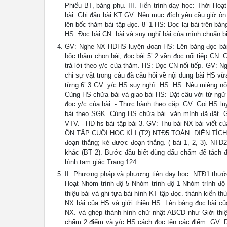
Phiếu BT, bảng phụ. III. Tiến trình dạy học: Thời Hoạ
bài: Ghi đầu bài.KT GV: Nêu mục đích yêu cầu giờ ôn 
lên bốc thăm bài tập đọc. 8’ 1 HS: Đọc lại bài trên b
HS: Đọc bài CN. bài và suy nghĩ bài của mình chuẩn bị
GV: Nghe NX HDHS luyện đoạn HS: Lên bảng đọc bài 
bốc thăm chọn bài, đọc bài 5’ 2 vần đọc nối tiếp CN.
trả lời theo y/c của thăm. HS: Đọc CN nối tiếp. GV: 
chỉ sự vật trong câu đã câu hỏi về nội dung bài HS v
từng 6’ 3 GV: y/c HS suy nghĩ. HS. HS: Nêu miệng nố
Cùng HS chữa bài và giao bài HS: Đặt câu với từ ngữ t
đọc y/c của bài. - Thực hành theo cặp. GV: Gọi HS l
bài theo SGK. Cùng HS chữa bài. văn mình đã đặt. G
VTV. - HD hs bài tập bài 3. GV: Thu bài NX bài vi
ÔN TẬP CUỐI HỌC KÌ I (T2) NTĐ5 TOÁN: DIỆN TÍCH HÌ
đoạn thẳng; kẻ được đoạn thẳng. ( bài 1, 2, 3). NTĐ2
khác (BT 2). Bước đầu biết dùng dấu chấm để tách đoạ
hình tam giác Trang 124
II. Phương pháp và phương tiện dạy học: NTĐ1:thước.
Hoạt Nhóm trình độ 5 Nhóm trình độ 1 Nhóm trình độ 
thiệu bài và ghi tựa bài hình KT tập đọc. thành kiến t
NX bài của HS và giới thiệu HS: Lên bảng đọc bài củ
NX. và ghép thành hình chữ nhật ABCD như Giới thiệu
chấm 2 điểm và y/c HS cách đọc tên các điểm. GV: Dù