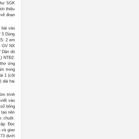
 như SGK
ới thiệu
 vẽ đoạn
 bài vào
’ 5 Dùng
HS: 2 em
 - GV NX
7 Dặn dò
1) NTĐ2:
thơ ứng
ẩm trong
ài 1 (cột
ộ dài hai
óm trình
viết vào
c số bông
c tạo nên
: chuột.
tập. Đọc
 và giao
 73 dưới