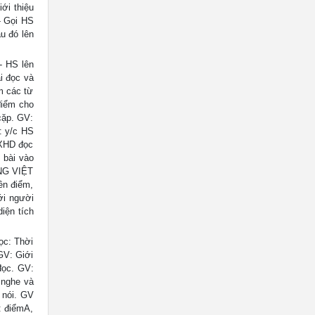
ới thiệu
- Gọi HS
u đó lên
- HS lên
i đọc và
m các từ
điểm cho
cặp. GV:
: y/c HS
NXHD đọc
 bài vào
ẾNG VIỆT
ên điểm,
ới người
iện tích
ọc: Thời
GV: Giới
 đọc. GV:
 nghe và
 nói. GV
: điểmA,