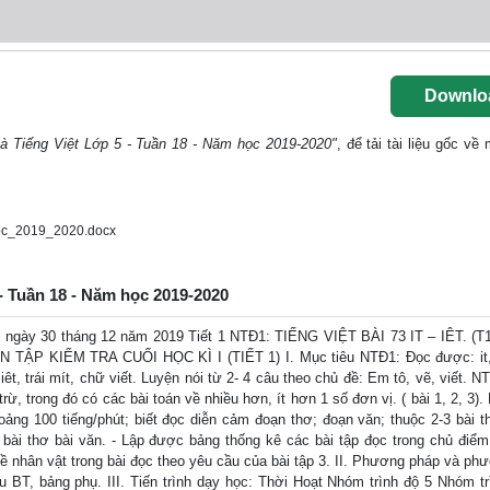
Downlo
à Tiếng Việt Lớp 5 - Tuần 18 - Năm học 2019-2020"
, để tải tài liệu gốc về
oc_2019_2020.docx
 - Tuần 18 - Năm học 2019-2020
 ngày 30 tháng 12 năm 2019 Tiết 1 NTĐ1: TIẾNG VIỆT BÀI 73 IT – IÊT. (T
P KIỂM TRA CUỐI HỌC KÌ I (TIẾT 1) I. Mục tiêu NTĐ1: Đọc được: it, i
iêt, trái mít, chữ viết. Luyện nói từ 2- 4 câu theo chủ đề: Em tô, vẽ, viết. N
ừ, trong đó có các bài toán về nhiều hơn, ít hơn 1 số đơn vị. ( bài 1, 2, 3).
hoảng 100 tiếng/phút; biết đọc diễn cảm đoạn thơ; đoạn văn; thuộc 2-3 bài t
 bài thơ bài văn. - Lập được bảng thống kê các bài tập đọc trong chủ điểm
về nhân vật trong bài đọc theo yêu cầu của bài tập 3. II. Phương pháp và phư
T, bảng phụ. III. Tiến trình dạy học: Thời Hoạt Nhóm trình độ 5 Nhóm tr