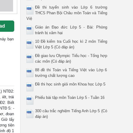
Đề thi tuyển sinh vào Lớp 6 trường
THCS Phan Bội Châu môn Toán và Tiếng
Việ
ad
Giáo án Đạo đức Lớp 5 - Bài: Phòng
tránh bị xâm hại
 máy bạn
10 Đề kiểm tra Cuối học kì 2 môn Tiếng
Việt Lớp 5 (Có đáp án)
Đề giao lưu Olympic Tiểu học - Tổng hợp
các môn (Có đáp án)
88 đề thi Toán và Tiếng Việt vào Lớp 6
trường chất lượng cao
Đề thi học sinh giỏi môn Khoa học Lớp 5
1) NTĐ2:
êt, trái
Phiếu bài tập môn Toán Lớp 5 - Tuần 16
TĐ2: Biết
 NTĐ 5: -
300 câu trắc nghiệm Tiếng Anh Lớp 5 (Có
hơ, đoạn
đáp án)
 Giữ lấy
ơng tiện
ình độ 1