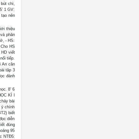
bút chì,
5’ 1 GV:
 tạo nên
ới thiệu
 và phân
vở, - HS:
: Cho HS
 HD viết
ối tiếp.
i An cân
ài tập 3
đọc đánh
ọc. 8’ 6
HỌC KÌ I
chảy bài
 ý chính
T2) biết
đọc diễn
iết đúng
khoảng 95
ọc NTĐ5: