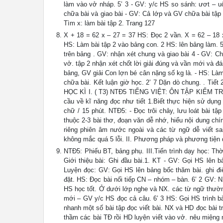
làm vào vở nháp. 5’ 3 - GV: y/c HS so sánh: ươt – u
chữa bài và giao bài - GV: Cả lớp và GV chữa bài tập
Tìm x: làm bài tập 2. Trang 127
X + 18 = 62 x – 27 = 37 HS: Đọc 2 vần. X = 62 – 18 
HS: Làm bài tập 2 vào bảng con. 2 HS: lên bảng làm. 
trên bảng . GV: nhận xét chung và giao bài 4 - GV: 
vở. tập 2 nhận xét chốt lời giải đúng và vần mới và đá
bảng, GV giải Con lợn bé cân nặng số kg là. - HS: Làm
chữa bài. Kết luận giờ học. 2’ 7 Dặn dò chung. . 
HỌC KÌ I. ( T3) NTĐ5 TIẾNG VIỆT: ÔN TẬP KIỂM TRA 
cầu về kĩ năng đọc như tiết 1.Biết thực hiện sử dụng 
chữ / 15 phút. NTĐ5: - Đọc trôi chảy, lưu loát bài t
thuộc 2-3 bài thơ, đoạn văn dễ nhớ, hiểu nội dung chín
riêng phiên âm nước ngoài và các từ ngữ dễ viết sai
không mắc quá 5 lỗi. II. Phương pháp và phương tiệ
NTĐ5: Phiếu BT, bảng phụ. III.Tiến trình dạy học: Th
Giới thiệu bài: Ghi đầu bài.1. KT - GV: Gọi HS lên bả
Luyện đọc: GV: Gọi HS lên bảng bốc thăm bài. ghi đi
đặt. HS: Đọc bài nối tiếp CN – nhóm – bàn. 6’ 2 GV:
HS học tốt. Ở dưới lớp nghe và NX. các từ ngữ thườn
mới – GV y/c HS đọc cả câu. 6’ 3 HS: Gọi HS trình bà
nhanh một số bài tập đọc viết bài. NX và HD đọc bài
thầm các bài TĐ rồi HD luyện viết vào vở. nêu miệng 