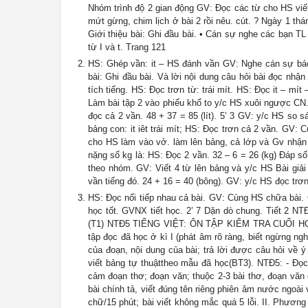
Nhóm trình độ 2 gian động GV: Đọc các từ cho HS viết
mứt gừng, chim lịch ở bài 2 rồi nêu. cút. ? Ngày 1 t
Giới thiệu bài: Ghi đầu bài. • Cán sự nghe các bạn TL
từ I và t. Trang 121
HS: Ghép vần: it – HS đánh vần GV: Nghe cán sự báo 
bài: Ghi đầu bài. Và lời nội dung câu hỏi bài đọc nhậ
tích tiếng. HS: Đọc trơn từ: trái mít. HS: Đọc it – mí
Làm bài tập 2 vào phiếu khổ to y/c HS xuôi ngược CN. 
đọc cả 2 vần. 48 + 37 = 85 (lít). 5’ 3 GV: y/c HS so 
bảng con: it iêt trái mít; HS: Đọc trơn cả 2 vần. GV
cho HS làm vào vở. làm lên bảng, cả lớp và Gv nhận x
nặng số kg là: HS: Đọc 2 vần. 32 – 6 = 26 (kg) Đáp s
theo nhóm. GV: Viết 4 từ lên bảng và y/c HS Bài giải
vần tiếng đó. 24 + 16 = 40 (bông). GV: y/c HS đọc trơn
HS: Đọc nối tiếp nhau cả bài. GV: Cùng HS chữa bài.
học tốt. GVNX tiết học. 2’ 7 Dặn dò chung. Tiết 2
(T1) NTĐ5 TIẾNG VIỆT: ÔN TẬP KIỂM TRA CUỐI HỌC KÌ 
tập đọc đã học ở kì I (phát âm rõ ràng, biết ngừng ng
của đoạn, nội dung của bài; trả lời được câu hỏi về 
viết bảng tự thuậttheo mẫu đã học(BT3). NTĐ5: - Đọc t
cảm đoạn thơ; đoạn văn; thuộc 2-3 bài thơ, đoạn văn 
bài chính tả, viết đúng tên riêng phiên âm nước ngoài 
chữ/15 phút; bài viết không mắc quá 5 lỗi. II. Phươ