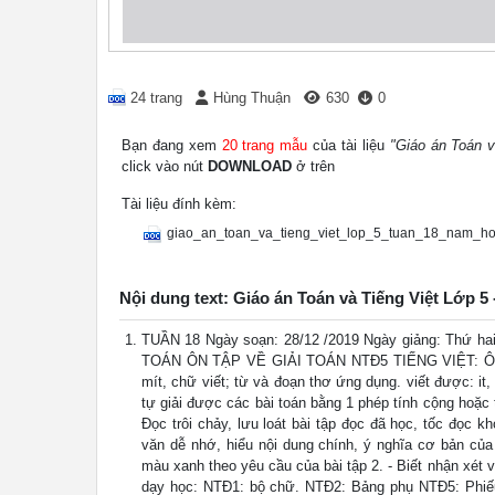
24 trang
Hùng Thuận
630
0
Bạn đang xem
20 trang mẫu
của tài liệu
"Giáo án Toán v
click vào nút
DOWNLOAD
ở trên
Tài liệu đính kèm:
giao_an_toan_va_tieng_viet_lop_5_tuan_18_nam_h
Nội dung text: Giáo án Toán và Tiếng Việt Lớp 5
TUẦN 18 Ngày soạn: 28/12 /2019 Ngày giảng: Thứ hai
TOÁN ÔN TẬP VỀ GIẢI TOÁN NTĐ5 TIẾNG VIỆT: ÔN TẬ
mít, chữ viết; từ và đoạn thơ ứng dụng. viết được: it, 
tự giải được các bài toán bằng 1 phép tính cộng hoặc tr
Đọc trôi chảy, lưu loát bài tập đọc đã học, tốc đọc k
văn dễ nhớ, hiểu nội dung chính, ý nghĩa cơ bản của
màu xanh theo yêu cầu của bài tập 2. - Biết nhận xét 
dạy học: NTĐ1: bộ chữ. NTĐ2: Bảng phụ NTĐ5: Phiếu B