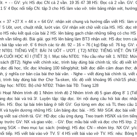
ôt. + - - GV: y/c HS đọc CN cả 2 vần. 19 35 47 38 HS: Đọc cả 2 vần. GV:
 1 5’ 4 Đọc nối tiếp CN. tập 3 cho HS làm vào vở. trên bảng nhận xét, hướn
x = 37 +27 X = 44 x = 64 GV: nhận xét chung và hướng dẫn viết HS: làm v
5’ 5 Uôt, ươt, chuột nhắt, lướt ván. GV nhận xét chữ viết của HS. HS: đọc n
Cho HS nêu kết quả của bài 2 HS: lên bảng gạch chân những tiếng có cho HS
nh vần tiếng đó. Bài giải. gọi HS lên bảng làm BT3 nhận xét. HS đọc trơn cá
 bài tập vào vở. 6’ 6 thích các từ đó. 92 – 16 = 76 ( kg) Đáp số: 76 kg. GV:
Tiết 2 NTĐ1: TIẾNG VIỆT: BÀI 74 UÔT – ƯƠT. ( T2) NTĐ2: TIẾNG VIỆT: ÔN 
CUỐI HỌC KÌ I (TIẾT 3) I. Mục tiêu NTĐ1: Yêu cầu như tiết 1. NTĐ2: Mứ
sách (BT2). Nghe viết chính xác, trình bày đúng bài chính tả; tốc độ viết k
ập đọc đã học, tốc đọc khoảng 100 tiếng/phút; biết đọc diễn cảm đoạn thơ; đ
h, ý nghĩa cơ bản của bài thơ bài văn. - Nghe – viết đúng bài chính tả, viết
, trình bày đúng bài thơ Chợ Ta-sken, tốc độ viết khoảng 95 chữ/15 phút; 
n dạy học: NTĐ1: Bộ chữ NTĐ2: Thăm bài TĐ. Trang 128
ời Hoạt Nhóm trình độ 1 Nhóm trình độ 2 Nhóm trình độ 5 gian động 8’ 1 (Tiế
ng đọc bài và trả 3/. Luyện tập: tập đọc. lời nội dung câu hỏi bài đọc nhận
ểm. HS: Đọc lại bài trên bảng ở tiết GV: Gọi từng em đọc và TL theo câu 1
 NX và tuyên dương những HS: Lên bảng đọc bài. - HS: Mở SGK đọc bài viết 
g viết sai chính tả. GV: HD đọc câu ứng dụng. Treo tranh HSNX và tìm tiến
y trước GV: NX và giao việc. - GV: Đọc mầu bài viết và đọc cho HS lớp. 2.
 trong SGK – theo mục lục sách: (miệng). HS đọc CN – nhóm lớp. NX GV: y/
nối tiếp. HS viết bài vào vở TV. 5’ 4 HS viết bài vào vở TV. HS: nêu: Bông 