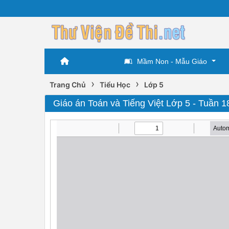
Mầm Non - Mẫu Giáo
›
›
Trang Chủ
Tiểu Học
Lớp 5
Giáo án Toán và Tiếng Việt Lớp 5 - Tuần 