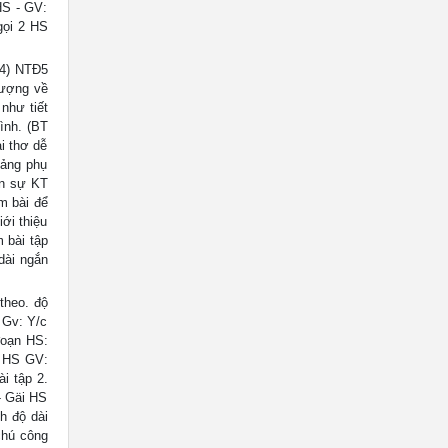
HS - GV:
gọi 2 HS
4) NTĐ5
tượng về
 như tiết
ình. (BT
ài thơ dễ
Bảng phụ
án sự KT
m bài để
ới thiệu
 bài tập
dài ngắn
theo. độ
 Gv: Y/c
đoạn HS:
i HS GV:
i tập 2.
- Gäi HS
h độ dài
chú công