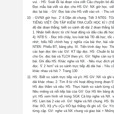
vui. - HS: Soát lỗi lại đoạn vừa viết Câu chuyện bó 
Đọc mẫu bài viết và đọc cho HS GV: NX giờ học. viết
đọc lại bài. - GV: Đọc bài cho HS viết vào vở. - Thu 
- GVNX giờ học. 2’ 6 Dặn dò chung. Tiết 3 NTĐ1
TIẾNG VIỆT: ÔN TẬP KIỂM TRA CUỐI HỌC KÌ I (TIẾT 4
độ dài đoạn thẳng; biết so sánh độ dài 2 đoạn thẳng bằ
1. Nhận biết được từ chỉ hoạt động và dấu câu đã học 
4). NTĐ 5: - Đọc trôi chảy, lưu loát bài TĐ đã học; tố
nhớ; hiểu ND chính hay ý nghĩa của bài thơ, bài v
NTĐ5: Phiếu BT, bảng phụ. III. Tiến trình dạy học: 
các bạn đọc tên các GV: KT tập đọc. HS: Chuẩn bị bài
cho Gv. đọc bài và TLCH theo y/c. GV: Nghe cán sự b
bài: Ghi đầu HS: Khác nghe và NX. - Nêu mục đích yêu
đọc. 5’ 2 hơn” và so sánh trực tiếp độ dài hai - Yêu
khác nhau và hỏi ?. Trang 130
HS: Biết so sánh trực tiếp và y/c HS GV: NX và ghi v
dài khác nhau. 2. Tìm 8 từ chỉ hoạt động trong đoạn 5
HS đọc thầm và nêu. HS: Thực hành so sánh từng cặ
Nêu miệng và nối tiếp bài của GV: Gọi HS lên bảng đọ
y/c HS xem hình vẽ trong SGK Cả lớp nghe và NX. vừa
HS: Làm bài 2 vào vở. GV: Nghe và NX chung. HS: Đọ
®äc ®Ò, X§ yªu cÇu ®Ò bµi thẳng rồi ghi số. Gv: Y/c
từng cặp. GV: nghe và NX chung và giao bài + Những