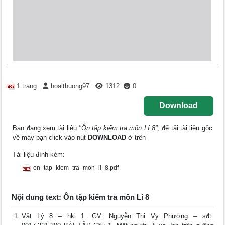
1 trang
hoaithuong97
1312
0
Download
Bạn đang xem tài liệu
"Ôn tập kiểm tra môn Lí 8"
, để tải tài liệu gốc
về máy bạn click vào nút
DOWNLOAD
ở trên
Tài liệu đính kèm:
on_tap_kiem_tra_mon_li_8.pdf
Nội dung text: Ôn tập kiểm tra môn Lí 8
Vật Lý 8 – hki 1. GV: Nguyễn Thị Vy Phương – sđt: