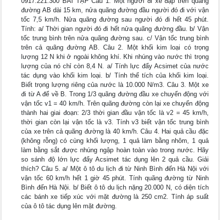
0917.221.300 BÀI TẬP Câu 1. Một người đi xe đạp trên quãng
đường AB dài 15 km, nửa quãng đường đầu người đó đi với vận
tốc 7,5 km/h. Nửa quãng đường sau người đó đi hết 45 phút.
Tính: a/ Thời gian người đó đi hết nửa quãng đường đầu. b/ Vận
tốc trung bình trên nửa quãng đường sau. c/ Vận tốc trung bình
trên cả quãng đường AB. Câu 2. Một khối kim loại có trọng
lượng 12 N khi ở ngoài không khí. Khi nhúng vào nước thì trọng
lượng của nó chỉ còn 8,4 N. a/ Tính lực đẩy Acsimet của nước
tác dụng vào khối kim loại. b/ Tính thể tích của khối kim loại.
Biết trọng lượng riêng của nước là 10.000 N/m3. Câu 3. Một xe
đi từ A để về B. Trong 1/3 quãng đường đầu xe chuyển động với
vận tốc v1 = 40 km/h. Trên quãng đường còn lại xe chuyển động
thành hai giai đoạn: 2/3 thời gian đầu vận tốc là v2 = 45 km/h,
thời gian còn lại vận tốc là v3. Tính v3 biết vận tốc trung bình
của xe trên cả quãng đường là 40 km/h. Câu 4. Hai quả cầu đặc
(không rỗng) có cùng khối lượng, 1 quả làm bằng nhôm, 1 quả
làm bằng sắt được nhúng ngập hoàn toàn vào trong nước. Hãy
so sánh độ lớn lực đẩy Acsimet tác dụng lên 2 quả cầu. Giải
thích? Câu 5. a/ Một ô tô du lịch đi từ Ninh Bình đến Hà Nội với
vận tốc 60 km/h hết 1 giờ 45 phút. Tính quãng đường từ Ninh
Bình đến Hà Nội. b/ Biết ô tô du lịch nặng 20.000 N, có diện tích
các bánh xe tiếp xúc với mặt đường là 250 cm2. Tính áp suất
của ô tô tác dụng lên mặt đường.