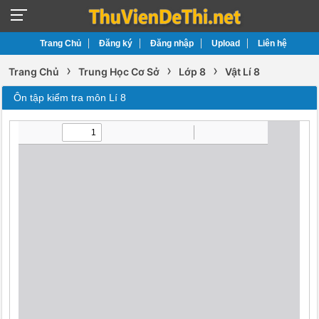
Trang Chủ
Đăng ký
Đăng nhập
Upload
Liên hệ
›
›
›
Trang Chủ
Trung Học Cơ Sở
Lớp 8
Vật Lí 8
Ôn tập kiểm tra môn Lí 8