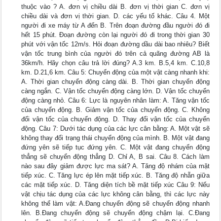
thuộc vào ? A. đơn vị chiều dài B. đơn vị thời gian C. đơn vị
chiều dài và đơn vị thời gian. D. các yếu tố khác. Câu 4. Một
người đi xe máy từ A đến B. Trên đoạn đường đầu người đó đi
hết 15 phút. Đoạn đường còn lại người đó đi trong thời gian 30
phút với vận tốc 12m/s. Hỏi đoạn đường dầu dài bao nhiêu? Biết
vận tốc trung bình của người đó trên cả quãng đường AB là
36km/h. Hãy chọn câu trả lời đúng? A.3 km. B.5,4 km. C.10,8
km. D.21,6 km. Câu 5: Chuyển động của một vật càng nhanh khi:
A. Thời gian chuyển động càng dài. B. Thời gian chuyển động
càng ngắn. C. Vận tốc chuyển động càng lớn. D. Vận tốc chuyển
động càng nhỏ. Câu 6: Lực là nguyên nhân làm: A. Tăng vận tốc
của chuyển động. B. Giảm vận tốc của chuyển động. C. Không
đổi vận tốc của chuyển động. D. Thay đổi vận tốc của chuyển
động. Câu 7: Dưới tác dụng của các lực cân bằng: A. Một vật sẽ
không thay đổi trạng thái chuyển động của mình. B. Một vật đang
đứng yên sẽ tiếp tục đứng yên. C. Một vật đang chuyển động
thẳng sẽ chuyển động thẳng D. Chỉ A, B sai. Câu 8. Cách làm
nào sau đây giảm được lực ma sát? A. Tăng độ nhám của mặt
tiếp xúc. C. Tăng lực ép lên mặt tiếp xúc. B. Tăng độ nhẵn giữa
các mặt tiếp xúc. D. Tăng diện tích bề mặt tiếp xúc Câu 9: Nếu
vật chịu tác dụng của các lực không cân bằng, thì các lực này
không thể làm vật: A.Đang chuyển động sẽ chuyển động nhanh
lên. B.Đang chuyển động sẽ chuyển động chậm lại. C.Đang