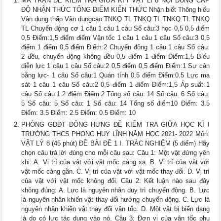
MA TRẬN ĐỀ KIỂM TRA GIỮA KÌ I VẬT LÍ 8 NỘI DUNG CẤP
ĐỘ NHẬN THỨC TỔNG ĐIỂM KIẾN THỨC Nhận biết Thông hiểu
Vận dụng thấp Vận dụngcao TNKQ TL TNKQ TL TNKQ TL TNKQ
TL Chuyển động cơ 1 câu 1 câu 1 câu Số câu:3 học 0,5 0,5 điểm
0,5 Điểm:1,5 điểm điểm Vận tốc 1 câu 1 câu 1 câu Số câu:3 0,5
điểm 1 điểm 0,5 điểm Điểm:2 Chuyển động 1 câu 1 câu Số câu:
2 đều, chuyển động không đều 0,5 điểm 1 điểm Điểm:1,5 Biểu
diễn lực 1 câu 1 câu Số câu:2 0,5 điểm 0,5 điểm Điểm:1 Sự cân
bằng lực- 1 câu Số câu:1 Quán tính 0,5 điểm Điểm:0.5 Lực ma
sát 1 câu 1 câu Số câu:2 0,5 điểm 1 điểm Điểm:1,5 Áp suất 1
câu Số câu:1 2 điểm Điểm:2 Tổng số câu: 14 Số câu: 6 Số câu:
5 Số câu: 5 Số câu: 1 Số câu: 14 Tổng số điểm10 Điểm: 3.5
Điểm: 3.5 Điểm: 2.5 Điểm: 0.5 Điểm: 10
PHÒNG GDĐT ĐÔNG HƯNG ĐỀ KIỂM TRA GIỮA HỌC KÌ I
TRƯỜNG THCS PHONG HUY LĨNH NĂM HỌC 2021- 2022 Môn:
VẬT LÝ 8 (45 phút) ĐỀ BÀI ĐỀ 1 I. TRẮC NGHIỆM (5 điểm) Hãy
chọn câu trả lời đúng cho mỗi câu sau: Câu 1: Một vật đứng yên
khi: A. Vị trí của vật với vật mốc càng xa. B. Vị trí của vật với
vật mốc càng gần. C. Vị trí của vật với vật mốc thay đổi. D. Vị trí
của vật với vật mốc không đổi. Câu 2: Kết luận nào sau đây
không đúng: A. Lực là nguyên nhân duy trì chuyển động. B. Lực
là nguyên nhân khiến vật thay đổi hướng chuyển động. C. Lực là
nguyên nhân khiến vật thay đổi vận tốc. D. Một vật bị biến dạng
là do có lực tác dụng vào nó. Câu 3: Đơn vị của vận tốc phụ