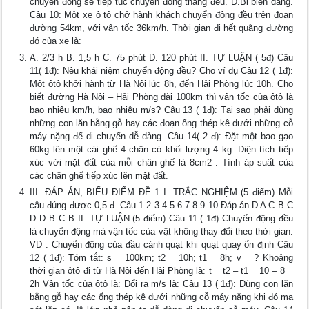
chuyển động sẽ tiếp tục chuyển động thẳng đều. D.Bị biến dạng.
Câu 10: Một xe ô tô chở hành khách chuyển động đều trên đoạn
đường 54km, với vận tốc 36km/h. Thời gian đi hết quãng đường
đó của xe là:
A. 2/3 h B. 1,5 h C. 75 phút D. 120 phút II. TỰ LUẬN ( 5đ) Câu
11( 1đ): Nêu khái niệm chuyển động đều? Cho ví dụ Câu 12 ( 1đ):
Một ôtô khởi hành từ Hà Nội lúc 8h, đến Hải Phòng lúc 10h. Cho
biết đường Hà Nội – Hải Phòng dài 100km thì vận tốc của ôtô là
bao nhiêu km/h, bao nhiêu m/s? Câu 13 ( 1đ): Tại sao phải dùng
những con lăn bằng gỗ hay các đoạn ống thép kê dưới những cỗ
máy nặng để di chuyển dễ dàng. Câu 14( 2 đ): Đặt một bao gạo
60kg lên một cái ghế 4 chân có khối lượng 4 kg. Diện tích tiếp
xúc với mặt đất của mỗi chân ghế là 8cm2 . Tính áp suất của
các chân ghế tiếp xúc lên mặt đất.
III. ĐÁP ÁN, BIỂU ĐIỂM ĐỀ 1 I. TRẮC NGHIỆM (5 điểm) Mỗi
câu đúng được 0,5 đ. Câu 1 2 3 4 5 6 7 8 9 10 Đáp án D A C B C
D D B C B II. TỰ LUẬN (5 điểm) Câu 11:( 1đ) Chuyển động đều
là chuyển động mà vận tốc của vật không thay đổi theo thời gian.
VD : Chuyển động của đầu cánh quạt khi quạt quay ổn định Câu
12 ( 1đ): Tóm tắt: s = 100km; t2 = 10h; t1 = 8h; v = ? Khoảng
thời gian ôtô đi từ Hà Nội đến Hải Phòng là: t = t2 – t1 = 10 – 8 =
2h Vận tốc của ôtô là: Đổi ra m/s là: Câu 13 ( 1đ): Dùng con lăn
bằng gỗ hay các ống thép kê dưới những cỗ máy nặng khi đó ma