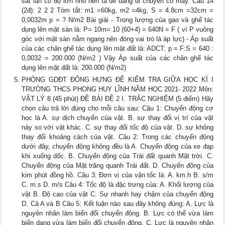
sát lăn có độ lớn nhỏ nên ta dễ dàng di chuyển cỗ máy. Câu 14
(2đ): 2 2 2 Tóm tắt: m1 =60kg, m2 =4kg, S = 4.8cm =32cm =
0,0032m p = ? N/m2 Bài giải - Trọng lượng của gạo và ghế tác
dụng lên mặt sàn là: P= 10m= 10 (60+4) = 640N = F ( vì P vuông
góc với mặt sàn nằm ngang nên đóng vai trò là áp lực) - Áp suất
của các chân ghế tác dụng lên mặt đất là: ADCT: p = F:S = 640 :
0,0032 = 200.000 (N/m2 ) Vậy Áp suất của các chân ghế tác
dụng lên mặt đất là: 200.000 (N/m2)
PHÒNG GDĐT ĐÔNG HƯNG ĐỀ KIỂM TRA GIỮA HỌC KÌ I
TRƯỜNG THCS PHONG HUY LĨNH NĂM HỌC 2021- 2022 Môn:
VẬT LÝ 8 (45 phút) ĐỀ BÀI ĐỀ 2 I. TRẮC NGHIỆM (5 điểm) Hãy
chọn câu trả lời đúng cho mỗi câu sau: Câu 1: Chuyển động cơ
học là A. sự dịch chuyển của vật. B. sự thay đổi vị trí của vật
này so với vật khác. C. sự thay đổi tốc độ của vật. D. sự không
thay đổi khoảng cách của vật. Câu 2: Trong các chuyển động
dưới đây, chuyển động không đều là A. Chuyển động của xe đạp
khi xuống dốc. B. Chuyển động của Trái đất quanh Mặt trời. C.
Chuyển động của Mặt trăng quanh Trái đất. D. Chuyển động của
kim phút đồng hồ. Câu 3: Đơn vị của vận tốc là: A. km.h B. s/m
C. m.s D. m/s Câu 4: Tốc độ là đặc trưng của: A. Khối lượng của
vật B. Độ cao của vật C. Sự nhanh hay chậm của chuyển động
D. Cả A và B Câu 5: Kết luận nào sau đây không đúng: A. Lực là
nguyên nhân làm biến đổi chuyển động. B. Lực có thể vừa làm
biến dạng vừa làm biến đổi chuyển động. C. Lực là nguyên nhân