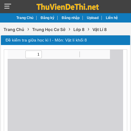
Trang Chủ
Đăng ký
Đăng nhập
Upload
Liên hệ
›
›
›
Trang Chủ
Trung Học Cơ Sở
Lớp 8
Vật Lí 8
Đề kiểm tra giữa học kì I - Môn: Vật lí khối 8