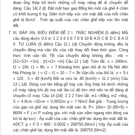
đoạn ống thép kê dưới những cỗ máy nặng để di chuyển dễ
dàng. Câu 14( 2 đ): Đặt một bao gạo 80kg lên một cái ghế 4 chân
có khối lượng 6 kg. Diện tích tiếp xúc với mặt đất của mỗi chân
ghế là 8cm2 . Tính áp suất của các chân ghế tiếp xúc lên mặt
đất.
III. ĐÁP ÁN, BIỂU ĐIỂM ĐỀ 2 I. TRẮC NGHIỆM (5 điểm) Mỗi
câu đúng được 0,5 đ. 1 2 3 4 5 6 7 8 9 10 B A D C B D C B A D
II. TỰ LUẬN (5 điểm) Câu 11:( 1đ) Chuyển động không đều là
chuyển động mà vận tốc của vật thay đổi theo thời gian. Công
thức tính vận tốc TB của chuyển động không đều : vtb =
(S1+S2+ +Sn) : (t1+t2+ +tn) Câu 12 ( 1đ): Tóm tắt: s = 100km;
t2 = 10h; t1 = 8h; v = ? Khoảng thời gian ôtô đi từ Hà Nội đến
Hải Phòng là: t = t2 – t1 = 10 – 7 = 3h Vận tốc của ôtô là: v = S:t
= 120 : 3 = 40 (km/h) Đổi ra m/s là: 40 (km/h) = 11.1 (m/s) Câu
13 ( 1đ): Dùng con lăn bằng gỗ hay các ống thép kê dưới những
cỗ máy nặng khi đó ma sát lăn có độ lớn nhỏ nên ta dễ dàng di
chuyển cỗ máy. Câu 14 (2đ): 2 2 2 Tóm tắt: m1 =80kg, m2 =6kg,
S = 4.8cm =32cm = 0,0032m p = ? N/m2 Bài giải - Trọng lượng
của gạo và ghế tác dụng lên mặt sàn là: P= 10m= 10 (80+6) =
860N = F ( vì P vuông góc với mặt sàn nằm ngang nên đóng vai
trò là áp lực) - Áp suất của các chân ghế tác dụng lên mặt đất là:
ADCT: p = F:S = 860 : 0,0032 = 268750 (N/m2 ) Vậy Áp suất của
các chân ghế tác dụng lên mặt đất là: 268750 (N/m2)