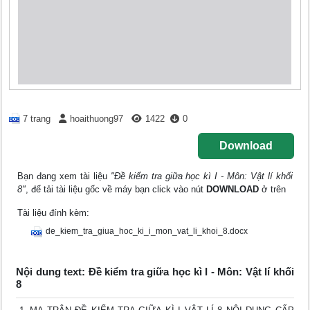
7 trang
hoaithuong97
1422
0
Download
Bạn đang xem tài liệu
"Đề kiểm tra giữa học kì I - Môn: Vật lí khối
8"
, để tải tài liệu gốc về máy bạn click vào nút
DOWNLOAD
ở trên
Tài liệu đính kèm:
de_kiem_tra_giua_hoc_ki_i_mon_vat_li_khoi_8.docx
Nội dung text: Đề kiểm tra giữa học kì I - Môn: Vật lí khối
8