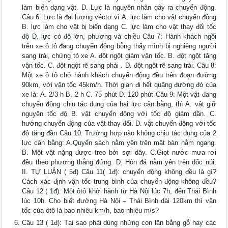
làm biến dạng vật. D. Lực là nguyên nhân gây ra chuyển động.
Câu 6: Lực là đại lượng véctơ vì A. lực làm cho vật chuyển động
B. lực làm cho vật bị biến dạng C. lực làm cho vật thay đổi tốc
độ D. lực có độ lớn, phương và chiều Câu 7: Hành khách ngồi
trên xe ô tô đang chuyển động bỗng thấy mình bị nghiêng người
sang trái, chứng tỏ xe A. đột ngột giảm vận tốc. B. đột ngột tăng
vận tốc. C. đột ngột rẽ sang phải . D. đột ngột rẽ sang trái. Câu 8:
Một xe ô tô chở hành khách chuyển động đều trên đoạn đường
90km, với vận tốc 45km/h. Thời gian đi hết quãng đường đó của
xe là: A. 2/3 h B. 2 h C. 75 phút D. 120 phút Câu 9: Một vật đang
chuyển động chịu tác dụng của hai lực cân bằng, thì A. vật giữ
nguyên tốc độ B. vật chuyển động với tốc độ giảm dần. C.
hướng chuyển động của vật thay đổi. D. vật chuyển động với tốc
độ tăng đần Câu 10: Trường hợp nào không chịu tác dụng của 2
lực cân bằng: A.Quyển sách nằm yên trên mặt bàn nằm ngang.
B. Một vật nặng được treo bởi sợi dây. C.Giọt nước mưa rơi
đều theo phương thẳng đứng. D. Hòn đá nằm yên trên dốc núi.
II. TỰ LUẬN ( 5đ) Câu 11( 1đ): chuyển động không đều là gì?
Cách xác định vận tốc trung bình của chuyển động không đều?
Câu 12 ( 1đ): Một ôtô khởi hành từ Hà Nội lúc 7h, đến Thái Bình
lúc 10h. Cho biết đường Hà Nội – Thái Bình dài 120km thì vận
tốc của ôtô là bao nhiêu km/h, bao nhiêu m/s?
Câu 13 ( 1đ): Tại sao phải dùng những con lăn bằng gỗ hay các