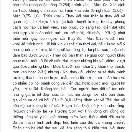
bản thân trong cuộc sống (0,25đ) chính xác. - Mức 0đ: Xác định
sai hoặc không chính xác. c. Triển khai vấn đề nghị luận (1,0đ) -
Mức 0,75- 1,0đ: Triển khai - Thay đổi bản thân là thay đổi về
quan niệm, tư được 4-5 ý, lập luận thuyết tưởng, tư duy, phong
cách học tập và làm việc, sao phục, có sáng tạo, diễn đạt cho
phù hợp với hoàn cảnh mới, xu thế mới; trôi chảy. - Xã hội phát
triển mỗi ngày, con người cần thay đổi - Mức 0,25- 0,5đ: Triển
khai để thích nghi, để bắt kịp xu thế của thời đại, nếu được 4-5 ý
nhưng còn sơ lược, không sẽ lạc lõng, tụt lại phía sau; hoặc chỉ
đảm bảo được 2-3 ý; - Thay đổi bản thân sẽ giúp con người khắc
phục mắc một số lỗi về diễn đạt. được những khuyết điểm, vượt
qua được những khó - Mức 0,25đ:Triển khai 1 ý khăn thử thách;
trọn vẹn hoặc 2-3 ý nhưng - Khi thay đổi, chúng ta sẽ thấy mình
trưởng thành còn sơ lược, mắc nhiều lỗi hơn, chín chắn hơn và
có nhiều cơ hội thành công về diễn đạt. hơn; được mọi người tin
yêu; - Mức 0đ: Không làm bài - Con người thay đổi sẽ tạo nên
những giá trị tốt đẹp hoặc làm lạc nội dung. hơn cho bản thân,
gia đình và cả xã hội. Câu 2: (4,0 điểm) Nhận xét về “Bài thơ về
tiểu đội xe không kính” của Phạm Tiến Duật có ý kiến cho rằng:
“Người chiến sỹ lái xe Trường Sơn với tình đồng chí đồng đội
thiêng liêng và ý chí giải phóng miền Nam thống nhất đất nước
đã trở thành hình ảnh đẹp, tiểu biểu của thơ ca kháng chiến”.
Phân tích ba khổ thơ sau để làm sáng tỏ ý kiến trên. Nội dung