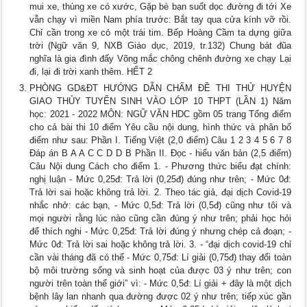
mui xe, thùng xe có xước, Gặp bè bạn suốt dọc đường đi tới Xe
vẫn chạy vì miền Nam phía trước: Bắt tay qua cửa kính vỡ rồi.
Chỉ cần trong xe có một trái tim. Bếp Hoàng Cầm ta dựng giữa
trời (Ngữ văn 9, NXB Giáo dục, 2019, tr.132) Chung bát đũa
nghĩa là gia đình đấy Võng mắc chông chênh đường xe chạy Lại
đi, lại đi trời xanh thêm. HẾT 2
PHÒNG GD&ĐT HƯỚNG DẪN CHẤM ĐỀ THI THỬ HUYỆN
GIAO THỦY TUYỂN SINH VÀO LỚP 10 THPT (LẦN 1) Năm
học: 2021 - 2022 MÔN: NGỮ VĂN HDC gồm 05 trang Tổng điểm
cho cả bài thi 10 điểm Yêu cầu nội dung, hình thức và phân bố
điểm như sau: Phần I. Tiếng Việt (2,0 điểm) Câu 1 2 3 4 5 6 7 8
Đáp án B A A C C D D B Phần II. Đọc - hiểu văn bản (2,5 điểm)
Câu Nội dung Cách cho điểm 1. - Phương thức biểu đạt chính:
nghị luận - Mức 0,25đ: Trả lời (0,25đ) đúng như trên; - Mức 0đ:
Trả lời sai hoặc không trả lời. 2. Theo tác giả, đại dịch Covid-19
nhắc nhở: các bạn, - Mức 0,5đ: Trả lời (0,5đ) cũng như tôi và
mọi người rằng lúc nào cũng cần đúng ý như trên; phải học hỏi
để thích nghi - Mức 0,25đ: Trả lời đúng ý nhưng chép cả đoạn; -
Mức 0đ: Trả lời sai hoặc không trả lời. 3. - “đại dịch covid-19 chỉ
cần vài tháng đã có thể - Mức 0,75đ: Lí giải (0,75đ) thay đổi toàn
bộ môi trường sống và sinh hoạt của được 03 ý như trên; con
người trên toàn thế giới” vì: - Mức 0,5đ: Lí giải + đây là một dịch
bệnh lây lan nhanh qua đường được 02 ý như trên; tiếp xúc gần