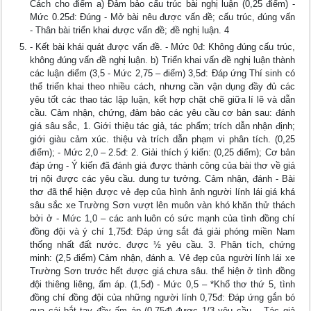
Cách cho điểm a) Đảm bảo cấu trúc bài nghị luận (0,25 điểm) -
Mức 0.25đ: Đúng - Mở bài nêu được vấn đề; cấu trúc, đúng vấn
- Thân bài triển khai được vấn đề; đề nghị luận. 4
- Kết bài khái quát được vấn đề. - Mức 0đ: Không đúng cấu trúc,
không đúng vấn đề nghị luận. b) Triển khai vấn đề nghị luận thành
các luận điểm (3,5 - Mức 2,75 – điểm) 3,5đ: Đáp ứng Thí sinh có
thể triển khai theo nhiều cách, nhưng cần vận dụng đầy đủ các
yêu tốt các thao tác lập luận, kết hợp chặt chẽ giữa lí lẽ và dẫn
cầu. Cảm nhận, chứng, đảm bảo các yêu cầu cơ bản sau: đánh
giá sâu sắc, 1. Giới thiệu tác giả, tác phẩm; trích dẫn nhận định;
giới giàu cảm xúc. thiệu và trích dẫn phạm vi phân tích. (0,25
điểm); - Mức 2,0 – 2.5đ: 2. Giải thích ý kiến: (0,25 điểm); Cơ bản
đáp ứng - Ý kiến đã đánh giá được thành công của bài thơ về giá
trị nội được các yêu cầu. dung tư tưởng. Cảm nhận, đánh - Bài
thơ đã thể hiện được vẻ đẹp của hình ảnh người lính lái giá khá
sâu sắc xe Trường Sơn vượt lên muôn vàn khó khăn thử thách
bởi ở - Mức 1,0 – các anh luôn có sức mạnh của tình đồng chí
đồng đội và ý chí 1,75đ: Đáp ứng sắt đá giải phóng miền Nam
thống nhất đất nước. được ½ yêu cầu. 3. Phân tích, chứng
minh: (2,5 điểm) Cảm nhận, đánh a. Vẻ đẹp của người lính lái xe
Trường Sơn trước hết được giá chưa sâu. thể hiện ở tình đồng
đội thiêng liêng, ấm áp. (1,5đ) - Mức 0,5 – *Khổ thơ thứ 5, tình
đồng chí đồng đội của những người lính 0,75đ: Đáp ứng gắn bó
qua cái bắt tay đầy ấm áp (0,75đ) được 1/3 yêu cầu. - Tác giả