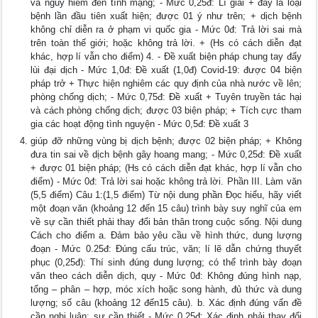
và nguy hiểm đến tính mạng; - Mức 0,25đ: Lí giải + đây là loại
bệnh lần đầu tiên xuất hiện; được 01 ý như trên; + dịch bệnh
không chỉ diễn ra ở phạm vi quốc gia - Mức 0đ: Trả lời sai mà
trên toàn thế giới; hoặc không trả lời. + (Hs có cách diễn đạt
khác, hợp lí vẫn cho điểm) 4. - Đề xuất biện pháp chung tay đẩy
lùi đại dịch - Mức 1,0đ: Đề xuất (1,0đ) Covid-19: được 04 biện
pháp trở + Thực hiện nghiêm các quy định của nhà nước về lên;
phòng chống dịch; - Mức 0,75đ: Đề xuất + Tuyên truyền tác hại
và cách phòng chống dịch; được 03 biện pháp; + Tích cực tham
gia các hoạt động tình nguyện - Mức 0,5đ: Đề xuất 3
giúp đỡ những vùng bị dịch bệnh; được 02 biện pháp; + Không
đưa tin sai về dịch bệnh gây hoang mang; - Mức 0,25đ: Đề xuất
+ được 01 biện pháp; (Hs có cách diễn đạt khác, hợp lí vẫn cho
điểm) - Mức 0đ: Trả lời sai hoặc không trả lời. Phần III. Làm văn
(5,5 điểm) Câu 1:(1,5 điểm) Từ nội dung phần Đọc hiểu, hãy viết
một đoạn văn (khoảng 12 đến 15 câu) trình bày suy nghĩ của em
về sự cần thiết phải thay đổi bản thân trong cuộc sống. Nội dung
Cách cho điểm a. Đảm bảo yêu cầu về hình thức, dung lượng
đoạn - Mức 0.25đ: Đúng cấu trúc, văn; lí lẽ dẫn chứng thuyết
phục (0,25đ): Thí sinh đúng dung lượng; có thể trình bày đoạn
văn theo cách diễn dịch, quy - Mức 0đ: Không đúng hình nạp,
tổng – phân – hợp, móc xích hoặc song hành, đủ thức và dung
lượng; số câu (khoảng 12 đến15 câu). b. Xác định đúng vấn đề
cần nghị luận: sự cần thiết - Mức 0.25đ: Xác định phải thay đổi