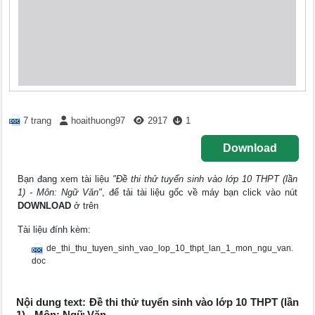
7 trang
hoaithuong97
2917
1
Download
Bạn đang xem tài liệu
"Đề thi thử tuyển sinh vào lớp 10 THPT (lần
1) - Môn: Ngữ Văn"
, để tải tài liệu gốc về máy bạn click vào nút
DOWNLOAD
ở trên
Tài liệu đính kèm:
de_thi_thu_tuyen_sinh_vao_lop_10_thpt_lan_1_mon_ngu_van.
doc
Nội dung text: Đề thi thử tuyển sinh vào lớp 10 THPT (lần
1) - Môn: Ngữ Văn