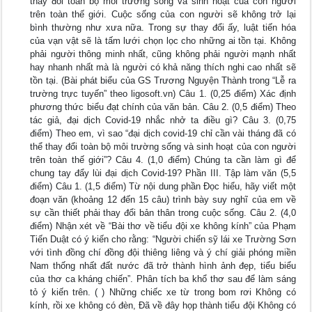
thay đổi toàn bộ môi trường sống và sinh hoạt của con người
trên toàn thế giới. Cuộc sống của con người sẽ không trở lại
bình thường như xưa nữa. Trong sự thay đổi ấy, luật tiến hóa
của vạn vật sẽ là tấm lưới chọn lọc cho những ai tồn tại. Không
phải người thông minh nhất, cũng không phải người mạnh nhất
hay nhanh nhất mà là người có khả năng thích nghi cao nhất sẽ
tồn tại. (Bài phát biểu của GS Trương Nguyện Thành trong “Lễ ra
trường trực tuyến” theo ligosoft.vn) Câu 1. (0,25 điểm) Xác định
phương thức biểu đạt chính của văn bản. Câu 2. (0,5 điểm) Theo
tác giả, đại dịch Covid-19 nhắc nhở ta điều gì? Câu 3. (0,75
điểm) Theo em, vì sao “đại dịch covid-19 chỉ cần vài tháng đã có
thể thay đổi toàn bộ môi trường sống và sinh hoạt của con người
trên toàn thế giới”? Câu 4. (1,0 điểm) Chúng ta cần làm gì để
chung tay đẩy lùi đại dịch Covid-19? Phần III. Tập làm văn (5,5
điểm) Câu 1. (1,5 điểm) Từ nội dung phần Đọc hiểu, hãy viết một
đoạn văn (khoảng 12 đến 15 câu) trình bày suy nghĩ của em về
sự cần thiết phải thay đổi bản thân trong cuộc sống. Câu 2. (4,0
điểm) Nhận xét về “Bài thơ về tiểu đội xe không kính” của Phạm
Tiến Duật có ý kiến cho rằng: “Người chiến sỹ lái xe Trường Sơn
với tình đồng chí đồng đội thiêng liêng và ý chí giải phóng miền
Nam thống nhất đất nước đã trở thành hình ảnh đẹp, tiểu biểu
của thơ ca kháng chiến”. Phân tích ba khổ thơ sau để làm sáng
tỏ ý kiến trên. ( ) Những chiếc xe từ trong bom rơi Không có
kính, rồi xe không có đèn, Ðã về đây họp thành tiểu đội Không có