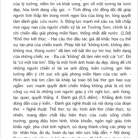
của lý tưởng, niềm tin và khát vọng, gợi về một tương lai tươi
đẹp, hòa bình đang vẫy gọi. -> Tình đồng chí đồng đội đã giúp
người lính thắp lên trong mình ngọn lửa của lòng tin, lòng quyết
tâm đánh giặc cứu nước. b. Động lực mạnh mẽ sâu xa, bất chấp
mọi nguy nan của người chiến sỹ lái xe Trường Sơn, chính là ý
chí chiến đấu giải phóng miền Nam, thống nhất đất nước. (1,0đ)
*Khổ thơ kết thúc: - Hai câu thơ đầu tác giả đã khắc họa cụ thể
sự tàn phá của chiến tranh. Phép liệt kê “không kính, không đèn,
không mui, thùng xước” đã làm nổi bật lên sự trơ trụi, biến dạng
của những chiếc xe. - Ba cái “không” đã làm nên một cái “có”. Đó
là “có một trái tim”. Đây là một hình ảnh hoán dụ đẹp, dùng để chỉ
những người chiến sĩ lái xe anh dũng, kiên cường; gợi liên
tưởng đến ý chí sục sôi giải phóng miền Nam của các anh. -
Hình ảnh trái tim cầm lái khép lại toàn bộ bài thơ gợi bao suy
ngẫm: sức mạnh quyết định chiến thắng không phải là vũ khí
công cụ mà là những con người giàu ý chí nghị lực, anh hùng,
lạc quan, quyết thắng. 4. Đánh giá (0,5 điểm) - Khẳng định tính
đúng đắn của ý kiến; - Đánh giá nghệ thuật và nội dung của đoạn
thơ: + Nghệ thuật: Thể thơ: tự do; hình ảnh thơ chân thực, tự
nhiên, mang đậm chất liệu hiện thực của cuộc sống chiến
trường; giọng điệu hóm hỉnh, khỏe khoắn, ngôn ngữ giàu tính
khẩu ngữ, pha chút tinh nghịch; sử dụng thành công các phép tu
từ: nhân hóa, ẩn dụ, hoán dụ tạo nên sức hấp dẫn; + Nội dung: