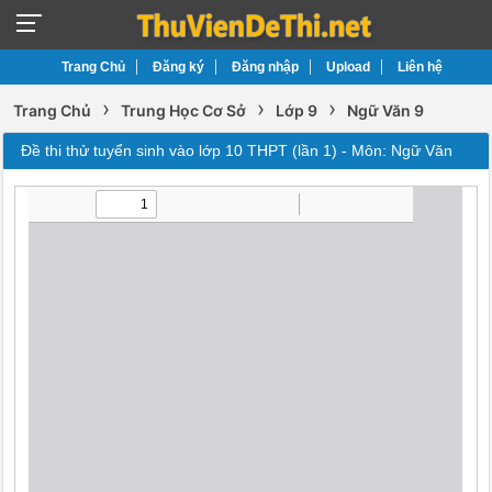
Trang Chủ
Đăng ký
Đăng nhập
Upload
Liên hệ
›
›
›
Trang Chủ
Trung Học Cơ Sở
Lớp 9
Ngữ Văn 9
Đề thi thử tuyển sinh vào lớp 10 THPT (lần 1) - Môn: Ngữ Văn