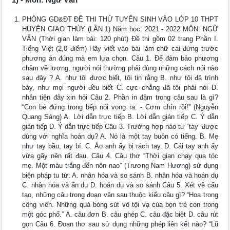
PHÒNG GD&ĐT ĐỀ THI THỬ TUYỂN SINH VÀO LỚP 10 THPT
HUYỆN GIAO THỦY (LẦN 1) Năm học: 2021 - 2022 MÔN: NGỮ
VĂN (Thời gian làm bài: 120 phút) Đề thi gồm 02 trang Phần I.
Tiếng Việt (2,0 điểm) Hãy viết vào bài làm chữ cái đứng trước
phương án đúng mà em lựa chọn. Câu 1. Để đảm bảo phương
châm về lượng, người nói thường phải dùng những cách nói nào
sau đây ? A. như tôi được biết, tôi tin rằng B. như tôi đã trình
bày, như mọi người đều biết C. cực chẳng đã tôi phải nói D.
nhân tiện đây xin hỏi Câu 2. Phần in đậm trong câu sau là gì?
“Con bé đứng trong bếp nói vọng ra: - Cơm chín rồi!” (Nguyễn
Quang Sáng) A. Lời dẫn trực tiếp B. Lời dẫn gián tiếp C. Ý dẫn
gián tiếp D. Ý dẫn trực tiếp Câu 3. Trường hợp nào từ “tay’ được
dùng với nghĩa hoán dụ? A. Nó là một tay buôn có tiếng. B. Mẹ
như tay bầu, tay bí. C. Áo anh ấy bị rách tay. D. Cái tay anh ấy
vừa gãy nên rất đau. Câu 4. Câu thơ “Thời gian chạy qua tóc
mẹ. Một màu trắng đến nôn nao” (Trương Nam Hương) sử dụng
biện pháp tu từ: A. nhân hóa và so sánh B. nhân hóa và hoán dụ
C. nhân hóa và ẩn dụ D. hoán dụ và so sánh Câu 5. Xét về cấu
tạo, những câu trong đoạn văn sau thuộc kiểu câu gì? “Hoa trong
công viên. Những quả bóng sút vô tội vạ của bọn trẻ con trong
một góc phố.” A. câu đơn B. câu ghép C. câu đặc biệt D. câu rút
gọn Câu 6. Đoạn thơ sau sử dụng những phép liên kết nào? “Lũ