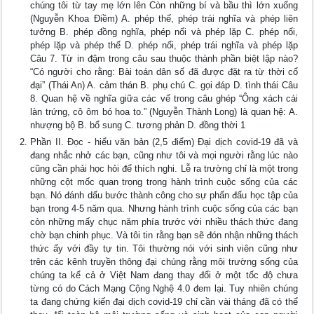
chúng tôi từ tay mẹ lớn lên Còn những bí và bầu thì lớn xuống
(Nguyễn Khoa Điềm) A. phép thế, phép trái nghĩa và phép liên
tưởng B. phép đồng nghĩa, phép nối và phép lặp C. phép nối,
phép lặp và phép thế D. phép nối, phép trái nghĩa và phép lặp
Câu 7. Từ in đậm trong câu sau thuộc thành phần biệt lập nào?
“Có người cho rằng: Bài toán dân số đã được đặt ra từ thời cổ
đại” (Thái An) A. cảm thán B. phụ chú C. gọi đáp D. tình thái Câu
8. Quan hệ về nghĩa giữa các vế trong câu ghép “Ông xách cái
làn trứng, cô ôm bó hoa to.” (Nguyễn Thành Long) là quan hệ: A.
nhượng bộ B. bổ sung C. tương phản D. đồng thời 1
Phần II. Đọc - hiểu văn bản (2,5 điểm) Đại dịch covid-19 đã và
đang nhắc nhở các bạn, cũng như tôi và mọi người rằng lúc nào
cũng cần phải học hỏi để thích nghi. Lễ ra trường chỉ là một trong
những cột mốc quan trọng trong hành trình cuộc sống của các
bạn. Nó đánh dấu bước thành công cho sự phấn đấu học tập của
bạn trong 4-5 năm qua. Nhưng hành trình cuộc sống của các bạn
còn những mấy chục năm phía trước với nhiều thách thức đang
chờ bạn chinh phục. Và tôi tin rằng bạn sẽ đón nhận những thách
thức ấy với đầy tự tin. Tôi thường nói với sinh viên cũng như
trên các kênh truyền thông đại chúng rằng môi trường sống của
chúng ta kể cả ở Việt Nam đang thay đổi ở một tốc độ chưa
từng có do Cách Mạng Cộng Nghệ 4.0 đem lại. Tuy nhiên chúng
ta đang chứng kiến đại dịch covid-19 chỉ cần vài tháng đã có thể