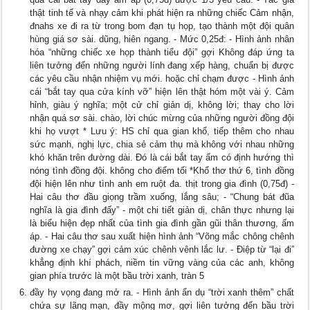
thật tinh tế và nhạy cảm khi phát hiện ra những chiếc Cảm nhận,
đnahs xe đi ra từ trong bom đạn tụ họp, tạo thành một đội quân
hùng giá sơ sài. dũng, hiên ngang. - Mức 0,25đ: - Hình ảnh nhân
hóa “những chiếc xe họp thành tiểu đội” gợi Không đáp ứng ta
liên tưởng đến những người lính đang xếp hàng, chuẩn bị được
các yêu cầu nhận nhiệm vụ mới. hoặc chỉ chạm được - Hình ảnh
cái “bắt tay qua cửa kính vỡ” hiện lên thật hóm một vài ý. Cảm
hỉnh, giàu ý nghĩa; một cử chỉ giản dị, không lời; thay cho lời
nhận quá sơ sài. chào, lời chúc mừng của những người đồng đội
khi họ vượt * Lưu ý: HS chỉ qua gian khổ, tiếp thêm cho nhau
sức mạnh, nghị lực, chia sẻ cảm thụ mà không với nhau những
khó khăn trên đường dài. Đó là cái bắt tay ấm có định hướng thì
nóng tình đồng đội. không cho điểm tối *Khổ thơ thứ 6, tình đồng
đội hiện lên như tình anh em ruột đa. thịt trong gia đình (0,75đ) -
Hai câu thơ đầu giọng trầm xuống, lắng sâu; - “Chung bát đũa
nghĩa là gia đình đấy” - một chi tiết giản dị, chân thực nhưng lại
là biểu hiện đẹp nhất của tình gia đình gần gũi thân thương, ấm
áp. - Hai câu thơ sau xuất hiện hình ảnh “Võng mắc chông chênh
đường xe chạy” gợi cảm xúc chênh vênh lắc lư. - Điệp từ “lại đi”
khẳng định khí phách, niềm tin vững vàng của các anh, không
gian phía trước là một bầu trời xanh, tràn 5
đầy hy vọng đang mở ra. - Hình ảnh ẩn dụ “trời xanh thêm” chất
chứa sự lãng mạn, đầy mộng mơ, gợi liên tưởng đến bầu trời