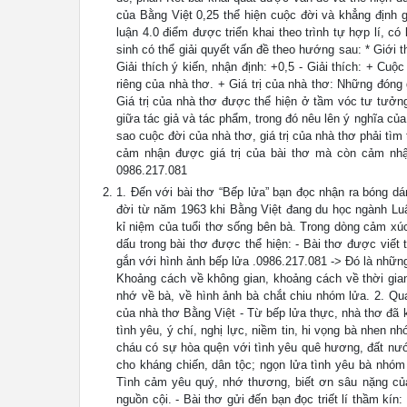
của Bằng Việt 0,25 thể hiện cuộc đời và khẳng định g
luận 4.0 điểm được triển khai theo trình tự hợp lí, có
sinh có thể giải quyết vấn đề theo hướng sau: * Giới t
Giải thích ý kiến, nhận định: +0,5 - Giải thích: + Cuộ
riêng của nhà thơ. + Giá trị của nhà thơ: Những đóng
Giá trị của nhà thơ được thể hiện ở tầm vóc tư tưởng
giữa tác giả và tác phẩm, trong đó nêu lên ý nghĩa của 
sao cuộc đời của nhà thơ, giá trị của nhà thơ phải tì
cảm nhận được giá trị của bài thơ mà còn cảm nhận
0986.217.081
1. Đến với bài thơ “Bếp lửa” bạn đọc nhận ra bóng dá
đời từ năm 1963 khi Bằng Việt đang du học ngành Lu
kỉ niệm của tuổi thơ sống bên bà. Trong dòng cảm xúc
dấu trong bài thơ được thể hiện: - Bài thơ được viết
gắn với hình ảnh bếp lửa .0986.217.081 -> Đó là những
Khoảng cách về không gian, khoảng cách về thời gian
nhớ về bà, về hình ảnh bà chắt chiu nhóm lửa. 2. Qua
của nhà thơ Bằng Việt - Từ bếp lửa thực, nhà thơ đã 
tình yêu, ý chí, nghị lực, niềm tin, hi vọng bà nhen n
cháu có sự hòa quện với tình yêu quê hương, đất nướ
cho kháng chiến, dân tộc; ngọn lửa tình yêu bà nhóm 
Tình cảm yêu quý, nhớ thương, biết ơn sâu nặng của
nguồn cội. - Bài thơ gửi đến bạn đọc triết lí thầm kí