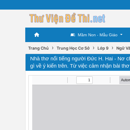
Mầm Non - Mẫu Giáo
›
›
›
Trang Chủ
Trung Học Cơ Sở
Lớp 9
Ngữ Vă
Nhà thơ nổi tiếng người Đức H. Hai - Nơ c
gì về ý kiến trên. Từ việc cảm nhận bài th