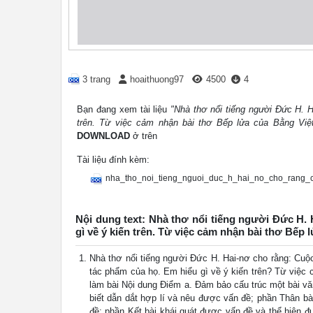
3 trang
hoaithuong97
4500
4
Bạn đang xem tài liệu
"Nhà thơ nổi tiếng người Đức H. H
trên. Từ việc cảm nhận bài thơ Bếp lửa của Bằng Việ
DOWNLOAD
ở trên
Tài liệu đính kèm:
nha_tho_noi_tieng_nguoi_duc_h_hai_no_cho_rang_
Nội dung text: Nhà thơ nổi tiếng người Đức H. 
gì về ý kiến trên. Từ việc cảm nhận bài thơ Bếp 
Nhà thơ nổi tiếng người Đức H. Hai-nơ cho rằng: Cuộc
tác phẩm của họ. Em hiểu gì về ý kiến trên? Từ việc
làm bài Nội dung Điểm a. Đảm bảo cấu trúc một bài vă
biết dẫn dắt hợp lí và nêu được vấn đề; phần Thân bà
đề; phần Kết bài khái quát được vấn đề và thể hiện đ