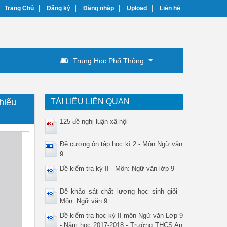
Trang Chủ
Đăng ký
Đăng nhập
Upload
Liên hệ
Trung Học Phổ Thông
hiểu
TÀI LIỆU LIÊN QUAN
125 đề nghị luận xã hội
Đề cương ôn tập học kì 2 - Môn Ngữ văn
9
Đề kiểm tra kỳ II - Môn: Ngữ văn lớp 9
Đề khảo sát chất lượng học sinh giỏi -
Môn: Ngữ văn 9
Đề kiểm tra học kỳ II môn Ngữ văn Lớp 9
- Năm học 2017-2018 - Trường THCS An