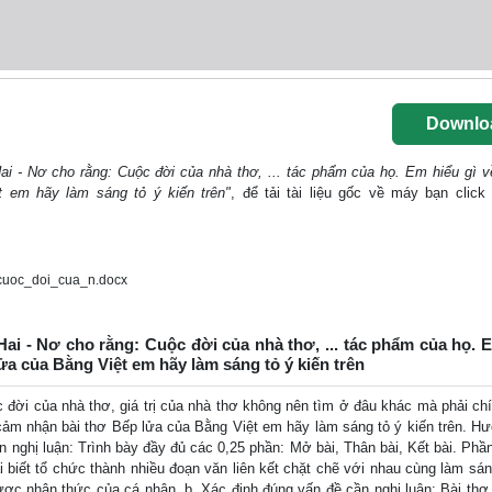
Downlo
ai - Nơ cho rằng: Cuộc đời của nhà thơ, ... tác phẩm của họ. Em hiểu gì v
t em hãy làm sáng tỏ ý kiến trên"
, để tải tài liệu gốc về máy bạn click
cuoc_doi_cua_n.docx
Hai - Nơ cho rằng: Cuộc đời của nhà thơ, ... tác phẩm của họ. 
lửa của Bằng Việt em hãy làm sáng tỏ ý kiến trên
 đời của nhà thơ, giá trị của nhà thơ không nên tìm ở đâu khác mà phải chí
 cảm nhận bài thơ Bếp lửa của Bằng Việt em hãy làm sáng tỏ ý kiến trên. H
n nghị luận: Trình bày đầy đủ các 0,25 phần: Mở bài, Thân bài, Kết bài. Phầ
i biết tổ chức thành nhiều đoạn văn liên kết chặt chẽ với nhau cùng làm sán
ược nhận thức của cá nhân. b. Xác định đúng vấn đề cần nghị luận: Bài thơ