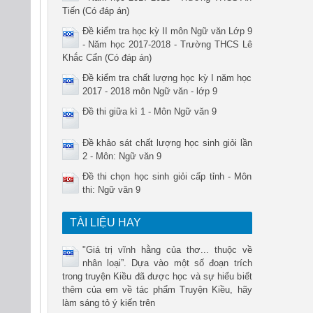
Tiến (Có đáp án)
Đề kiểm tra học kỳ II môn Ngữ văn Lớp 9
- Năm học 2017-2018 - Trường THCS Lê
Khắc Cẩn (Có đáp án)
Đề kiểm tra chất lượng học kỳ I năm học
2017 - 2018 môn Ngữ văn - lớp 9
Đề thi giữa kì 1 - Môn Ngữ văn 9
Đề khảo sát chất lượng học sinh giỏi lần
2 - Môn: Ngữ văn 9
Đề thi chọn học sinh giỏi cấp tỉnh - Môn
thi: Ngữ văn 9
TÀI LIỆU HAY
"Giá trị vĩnh hằng của thơ... thuộc về
nhân loại”. Dựa vào một số đoạn trích
trong truyện Kiều đã được học và sự hiểu biết
thêm của em về tác phẩm Truyện Kiều, hãy
làm sáng tỏ ý kiến trên