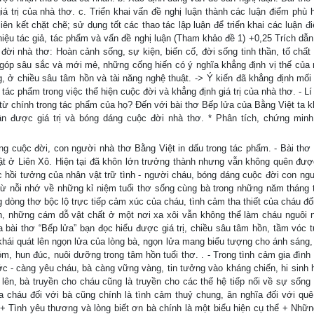
iá trị của nhà thơ. c. Triển khai vấn đề nghị luận thành các luận điểm phù 
 liên kết chặt chẽ; sử dụng tốt các thao tác lập luận để triển khai các luận 
hiệu tác giả, tác phẩm và vấn đề nghị luận (Tham khảo đề 1) +0,25 Trích dẫn
c đời nhà thơ: Hoàn cảnh sống, sự kiện, biến cố, đời sống tinh thần, tố chấ
 góp sâu sắc và mới mẻ, những cống hiến có ý nghĩa khẳng định vị thế của 
, ở chiều sâu tâm hồn và tài năng nghệ thuật. -> Ý kiến đã khẳng định mối
tác phẩm trong việc thể hiện cuộc đời và khẳng định giá trị của nhà thơ. - Lí 
m từ chính trong tác phẩm của họ? Đến với bài thơ Bếp lửa của Bằng Việt ta k
 được giá trị và bóng dáng cuộc đời nhà thơ. * Phân tích, chứng minh
ng cuộc đời, con người nhà thơ Bằng Việt in dấu trong tác phẩm. - Bài thơ
ật ở Liên Xô. Hiện tại đã khôn lớn trưởng thành nhưng vẫn không quên đư
 hồi tưởng của nhân vật trữ tình - người cháu, bóng dáng cuộc đời con ngư
 từ nỗi nhớ về những kỉ niệm tuổi thơ sống cùng bà trong những năm tháng t
 dòng thơ bộc lộ trực tiếp cảm xúc của cháu, tình cảm tha thiết của cháu đối
, những cám dỗ vật chất ở một nơi xa xôi vẫn không thể làm cháu nguôi n
 bài thơ “Bếp lửa” bạn đọc hiểu được giá trị, chiều sâu tâm hồn, tầm vóc 
khái quát lên ngọn lửa của lòng bà, ngọn lửa mang biểu tượng cho ánh sáng,
hóm, hun đúc, nuôi dưỡng trong tâm hồn tuổi thơ. . - Trong tình cảm gia đình
c - càng yêu cháu, bà càng vững vàng, tin tưởng vào kháng chiến, hi sinh 
lên, bà truyền cho cháu cũng là truyền cho các thế hệ tiếp nối về sự sống b
 cháu đối với bà cũng chính là tình cảm thuỷ chung, ân nghĩa đối với qu
n: + Tình yêu thương và lòng biết ơn bà chính là một biểu hiện cụ thể + Nhữn