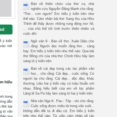
Bàn về thiên chức của thơ ca, nhà
nghiên cứu Nguyễn Đăng Mạnh cho rằng:
“Thơ... con người” Em hiểu ý kiến trên như
thế nào. Cảm nhận bài thơ Sang thu của Hữu
Thỉnh để thấy được những rung động mơ hồ,
... của chủ thể trữ tình trước thiên nhiên và
ad
cuộc đời
ề ý kiến
Ngữ văn 9 - Bàn về thơ, Xuân Diệu cho
 vào nút
rằng: Người đọc muốn rằng thơ... càng
hay. Em hiểu ý kiến trên như thế nào. Qua bài
thơ Đồng chí của nhà thơ Chính Hữu hãy làm
sáng tỏ ý kiến trên
Bàn về cái đẹp trong các tác phẩm văn
học... cho rằng: Cái đẹp... cuộc sống. Có
người lại cho rằng: Cái đẹp... độc đáo, khác
Em hiểu
thường. Liệu hai ý kiến này có mâu thuẫn với
nhau. Bằng hiểu biết của em về tác phẩm
Lặng lẽ Sa Pa hãy làm sáng tỏ hai ý kiến trên
nh trong
Nhà văn Nga K. Pau - Tôp - xki cho rằng:
ướng dẫn
Cuộc sống được miêu tả trong văn xuôi...
n Mở bài
không dẫn dắt ta đi đâu cả. Em hiểu ý kiến
g tỏ vấn
trên như thế nào. Từ việc cảm nhận về tác
 Bếp lửa