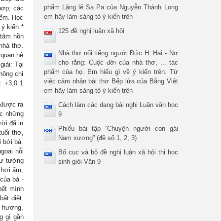
phẩm Lặng lẽ Sa Pa của Nguyễn Thành Long
hợp; các
em hãy làm sáng tỏ ý kiến trên
điểm. Học
 ý kiến *
125 đề nghị luận xã hội
t tâm hồn
nhà thơ.
Nhà thơ nổi tiếng người Đức H. Hai - Nơ
 quan hệ
cho rằng: Cuộc đời của nhà thơ, ... tác
giải: Tại
phẩm của họ. Em hiểu gì về ý kiến trên. Từ
hông chỉ
việc cảm nhận bài thơ Bếp lửa của Bằng Việt
: +3,0 1
em hãy làm sáng tỏ ý kiến trên
 được ra
Cách làm các dạng bài nghị Luận văn học
ợc những
9
ời đã in
Phiếu bài tập “Chuyện người con gái
uổi thơ,
Nam xương” (đề số 1, 2, 3)
 bới bà.
goai nỗi
Bố cục và bộ đề nghị luận xã hội thi học
tư tưởng
sinh giỏi Văn 9
 hơi ấm,
 của bà -
hết mình
ất diệt.
ê hương,
g gì gần