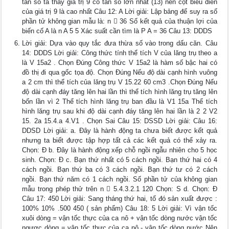
tần số ta thấy giá trị 9 có tần số lớn nhất (13) nên cột biểu diễn
của giá trị 9 là cao nhất Câu 12: A Lời giải: Lập bảng để suy ra số
phần tử không gian mẫu là: n  36 Số kết quả của thuận lợi của
biến cố A là n A 5 5 Xác suất cần tìm là P A = 36 Câu 13: DDDS
Lời giải: Dựa vào quy tắc đưa thừa số vào trong dấu căn. Câu
14: DDDS Lời giải: Công thức tính thể tích V của lăng trụ theo a
là V 15a2 . Chọn Đúng Công thức V 15a2 là hàm số bậc hai có
đồ thị đi qua gốc tọa độ. Chọn Đúng Nếu độ dài cạnh hình vuông
a 2 cm thì thể tích của lăng trụ V 15.22 60 cm3 .Chọn Đúng Nếu
độ dài cạnh đáy tăng lên hai lần thì thể tích hình lăng trụ tăng lên
bốn lần vì 2 Thể tích hình lăng trụ ban đầu là V1 15a Thể tích
hình lăng trụ sau khi độ dài cạnh đáy tăng lên hai lần là 2 2 V2
15. 2a 15.4.a 4.V1 . Chọn Sai Câu 15: DSSD Lời giải: Câu 16:
DDSD Lời giải: a. Đây là hành động ta chưa biết được kết quả
nhưng ta biết được tập hợp tất cả các kết quả có thể xảy ra.
Chọn: Đ b. Đây là hành động xếp chỗ ngồi ngẫu nhiên cho 5 học
sinh. Chọn: Đ c. Bạn thứ nhất có 5 cách ngồi. Bạn thứ hai có 4
cách ngồi. Bạn thứ ba có 3 cách ngồi. Bạn thứ tư có 2 cách
ngồi. Bạn thứ năm có 1 cách ngồi. Số phần tử của không gian
mẫu trong phép thử trên n  5.4.3.2.1 120 Chọn: S d. Chọn: Đ
Câu 17: 450 Lời giải: Sang tháng thứ hai, tổ đó sản xuất được :
100% 10% .500 450 ( sản phẩm) Câu 18: 5 Lời giải: Vì vận tốc
xuôi dòng = vận tốc thực của ca nô + vận tốc dòng nước vận tốc
ngược dòng = vận tốc thực của ca nô - vận tốc dòng nước Nên