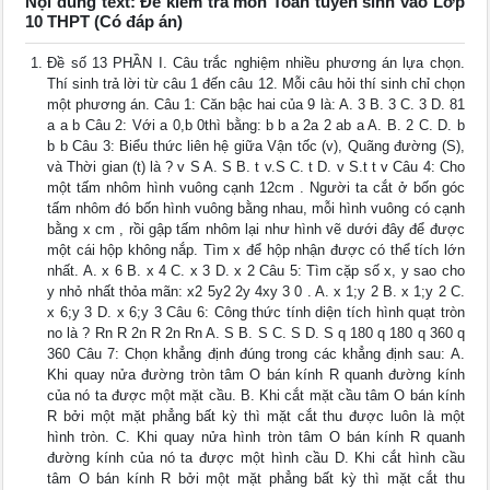
Nội dung text: Đề kiểm tra môn Toán tuyển sinh vào Lớp
10 THPT (Có đáp án)
Đề số 13 PHẦN I. Câu trắc nghiệm nhiều phương án lựa chọn.
Thí sinh trả lời từ câu 1 đến câu 12. Mỗi câu hỏi thí sinh chỉ chọn
một phương án. Câu 1: Căn bậc hai của 9 là: A. 3 B. 3 C. 3 D. 81
a a b Câu 2: Với a 0,b 0thì bằng: b b a 2a 2 ab a A. B. 2 C. D. b
b b Câu 3: Biểu thức liên hệ giữa Vận tốc (v), Quãng đường (S),
và Thời gian (t) là ? v S A. S B. t v.S C. t D. v S.t t v Câu 4: Cho
một tấm nhôm hình vuông cạnh 12cm . Người ta cắt ở bốn góc
tấm nhôm đó bốn hình vuông bằng nhau, mỗi hình vuông có cạnh
bằng x cm , rồi gập tấm nhôm lại như hình vẽ dưới đây để được
một cái hộp không nắp. Tìm x để hộp nhận được có thể tích lớn
nhất. A. x 6 B. x 4 C. x 3 D. x 2 Câu 5: Tìm cặp số x, y sao cho
y nhỏ nhất thỏa mãn: x2 5y2 2y 4xy 3 0 . A. x 1;y 2 B. x 1;y 2 C.
x 6;y 3 D. x 6;y 3 Câu 6: Công thức tính diện tích hình quạt tròn
no là ? Rn R 2n R 2n Rn A. S B. S C. S D. S q 180 q 180 q 360 q
360 Câu 7: Chọn khẳng định đúng trong các khẳng định sau: A.
Khi quay nửa đường tròn tâm O bán kính R quanh đường kính
của nó ta được một mặt cầu. B. Khi cắt mặt cầu tâm O bán kính
R bởi một mặt phẳng bất kỳ thì mặt cắt thu được luôn là một
hình tròn. C. Khi quay nửa hình tròn tâm O bán kính R quanh
đường kính của nó ta được một hình cầu D. Khi cắt hình cầu
tâm O bán kính R bởi một mặt phẳng bất kỳ thì mặt cắt thu