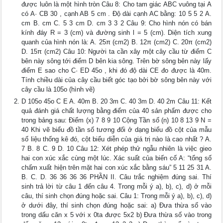
được luôn là một hình tròn Câu 8: Cho tam giác ABC vuông tại A
có A· CB 30 , cạnh AB 5 cm . Độ dài cạnh AC bằng: 10 5 5 2 A.
cm B. cm C. 5 3 cm D. cm 3 3 2 Câu 9: Cho hình nón có bán
kính đáy R = 3 (cm) và đường sinh l = 5 (cm). Diện tích xung
quanh của hình nón là: A. 25π (cm2) B. 12π (cm2) C. 20π (cm2)
D. 15π (cm2) Câu 10: Người ta cần xây một cây cầu từ điểm C
bên này sông tới điểm D bên kia sông. Trên bờ sông bên này lấy
điểm E sao cho C· ED 45o , khi đó độ dài CE đo được là 40m.
Tính chiều dài của cây cầu biết góc tạo bởi bờ sông bên này với
cây cầu là 105o (hình vẽ)
D 105o 45o C E A. 40m B. 20 3m C. 40 3m D. 40 2m Câu 11: Kết
quả đánh giá chất lượng bằng điểm của 40 sản phẩm được cho
trong bảng sau: Điểm (x) 7 8 9 10 Cộng Tần số (n) 10 8 13 9 N =
40 Khi vẽ biểu đồ tần số tương đối ở dạng biểu đồ cột của mẫu
số liệu thống kê đó, cột biểu diễn của giá trị nào là cao nhất ? A.
7 B. 8 C. 9 D. 10 Câu 12: Xét phép thử ngẫu nhiên là việc gieo
hai con xúc xắc cùng một lúc. Xác suất của biến cố A: “tổng số
chấm xuất hiện trên mặt hai con xúc xắc bằng sáu” 5 11 25 31 A.
B. C. D. 36 36 36 36 PHẦN II. Câu trắc nghiệm đúng sai. Thí
sinh trả lời từ câu 1 đến câu 4. Trong mỗi ý a), b), c), d) ở mỗi
câu, thí sinh chọn đúng hoặc sai. Câu 1: Trong mỗi ý a), b), c), d)
ở dưới đây, thí sinh chọn đúng hoặc sai: a) Đưa thừa số vào
trong dấu căn x 5 với x 0ta được 5x2 b) Đưa thừa số vào trong