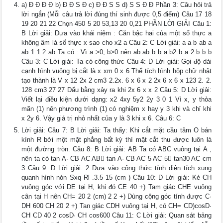
a) Đ Đ Đ Đ b) Đ Đ S Đ c) Đ Đ S S d) S S Đ Đ Phần 3: Câu hỏi trả
lời ngắn (Mỗi câu trả lời đúng thí sinh được 0,5 điểm) Câu 17 18
19 20 21 22 Chọn 450 5 20 53,13 20 0,21 PHẦN LỜI GIẢI Câu 1:
B Lời giải: Dựa vào khái niệm : Căn bậc hai của một số thực a
không âm là số thực x sao cho x2 a Câu 2: C Lời giải: a a b ab a
ab 1 1 2 ab Ta có : Vì a >0, b>0 nên ab ab b b a b2 b a 2 b b b
Câu 3: C Lời giải: Ta có công thức Câu 4: D Lời giải: Gọi độ dài
cạnh hình vuông bị cắt là x xm 0 x 6 Thể tích hình hộp chữ nhật
tạo thành là V x 12 2x 2 cm3 2.2x. 6 x 6 x 2 2x 6 x 6 x 123 2. 2.
128 cm3 27 27 Dấu bằng xảy ra khi 2x 6 x x 2 Câu 5: D Lời giải:
Viết lại điều kiện dưới dạng: x2 4xy 5y2 2y 3 0 1 Vì x, y thỏa
mãn (1) nên phương trình (1) có nghiệm x hay y 3 khi và chỉ khi
x 2y 6. Vậy giá trị nhỏ nhất của y là 3 khi x 6. Câu 6: C
Lời giải: Câu 7: B Lời giải: Ta thấy: Khi cắt mặt cầu tâm O bán
kính R bởi một mặt phẳng bất kỳ thì mặt cắt thu được luôn là
một đường tròn. Câu 8: B Lời giải: AB Ta có ABC vuông tại A ,
nên ta có tan A· CB AC AB tan A· CB AC 5 AC 5 tan30 AC cm
3 Câu 9: D Lời giải: 2 Dựa vào công thức tính diện tích xung
quanh hình nón Sxq Rl .3.5 15 (cm ) Câu 10: D Lời giải: Kẻ CH
vuông góc với DE tại H, khi đó CE 40 +) Tam giác CHE vuông
cân tại H nên CH= 20 2 (cm) 2 2 +) Dùng cộng góc tính được C·
DH 600 CH 20 2 +) Tan giác CDH vuông tại H, có CH= CD)cosD·
CH CD 40 2 cosD· CH cos600 Câu 11: C Lời giải: Quan sát bảng