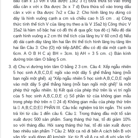
dấu căn x 13 với x 0ta được 13x2 3 c) Đưa thừa số vào trong
dấu căn x với x 0ta được 3x x 7 d) Đưa thừa số vào trong dấu
căn x với x 0ta được 7x2 x Câu 2: Cho hình lăng trụ đứng có
đáy là hình vuông cạnh a cm và chiều cao h 15 cm . a) Công
thức tính thể tích V của lăng trụ theo a là V 15a2 b) Công thức V
15a2 là hàm số bậc hai có đồ thị đi qua gốc tọa độ c) Nếu độ dài
cạnh hình vuông a 2 cm thì thể tích của lăng trụ V 60 cm3 d) Nếu
độ dài cạnh đáy tăng lên hai lần thì thể tích hình lăng trụ tăng lên
hai lần Câu 3: Cho (O) nội tiếp ∆ABC đều có độ dài một cạnh là
6cm. A O B H C a) BH = 3cm. b) AH = 3 5 cm. c) Bán kính
đường tròn tâm O bằng 5 cm.
d) Chu vi đường tròn tâm O bằng 2 3 cm. Câu 4: Xếp ngẫu nhiên
5 học sinh A,B,C,D,E ngồi vào một dãy 5 ghế thẳng hàng (mỗi
bạn ngồi một ghế). a) “Xếp ngẫu nhiên 5 học sinh A,B,C,D,E ngồi
vào một dãy 5 ghế thẳng hàng (mỗi bạn ngồi một ghế)” là một
phép thử ngẫu nhiên. b) Kết quả của phép thử trên là vị trí ngồi
của 5 học sinh A,B,C,D,E c) Số phần tử của không gian mẫu
trong phép thử trên n  24 d) Không gian mẫu của phép thử trên
là  A;B;C;D;E PHẦN III. Câu trắc nghiệm trả lời ngắn. Thí sinh
trả lời từ câu 1 đến câu 6. Câu 1: Trong tháng đầu một tổ sản
xuất được 500 sản phẩm. Sang tháng thứ hai, tổ đó giảm 10%
so với tháng đầu. Hỏi sang tháng thứ hai, tổ đó sản xuất được
bao nhiêu sản phẩm ? Câu 2: Một ca nô đi bến A cách bến B với
vận tốc xuôi dòng 40 km/giờ, lúc từ B về A ca nô đi với vận tốc