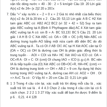
vận tốc dòng nước = 40 - 30 : 2 = 5 km/giờ Câu 19: 20 Lời giải:
A(x) x2 4x 24= (x 2)2 20 ≥ 20x
Dấu “=” xảy ra khi x – 2 = 0 x = 2 Giá trị nhỏ nhất của biểu thức
A(x) x2 4x 24 là 20 khi x 2 . Câu 20: 53,13 Lời giải: A B C H2 Xét
tam giác ABC có: AB2 AC2 BC2 (vì 32 + 42 = 52) Suy ra tam
giác ABC vuông tại A (Định lí Phythagore đảo) AC 4 Xét tam giác
ABC vuông tại A có: sin B = A· BC 53,13 BC 5 Câu 21: 20 Lời
giải: I A H B O C Xét ABC có: OA = OB = OC (=R) Nên ABC có
đường trung tuyến AO bằng một nửa cạnh đối diện BC do đó
ABC vuông tại A . Ta có OI // AB OI AC tại H Xét AOC cân tại O
(OA = OC) có OH là đường cao OH là phân giác đồng thời là
trung tuyến · · AOI = COI và HA= HC Xét IAO và ICO có: OA =
OC=R A· OI = C· OI (cmt) OI chung IAO = ICO (c.g.c) A· BC nên
IA là tiếp tuyến của (O) Xét ABC có OB=OC=R, HA=HC (cmt) =>
OH là đường trung bình => OH = AB:2 = 9 cm Áp dụng hệ thức
lượng trong IAO vuông tại A, đường cao AH có: AO2 = OH . OI
=> A»C Ta có : O Vậy AI = 20 cm Câu 22: 0,21 Lời giải:
1 3 Trong 4 câu còn lại, xác suất trả lời đúng mỗi câu là , xác
suất trả lời sai là . 4 4 4.3 Chọn 2 câu trong 4 câu còn lại có 6
cách chọn. 2 2 2 1 3 27 Vậy xác suất để bạn An được 9 điểm là
p 6. . 0,21. 4 4 128