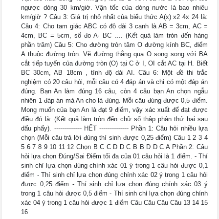
ngược dòng 30 km/giờ. Vận tốc của dòng nước là bao nhiêu
km/giờ ? Câu 3: Giá trị nhỏ nhất của biểu thức A(x) x2 4x 24 là:
Câu 4: Cho tam giác ABC có độ dài 3 cạnh là AB = 3cm, AC =
4cm, BC = 5cm, số đo A· BC .... (Kết quả làm tròn đến hàng
phần trăm) Câu 5: Cho đường tròn tâm O đường kính BC, điểm
A thuộc đường tròn. Vẽ đường thẳng qua O song song với BA
cắt tiếp tuyến của đường tròn (O) tại C ở I, OI cắt AC tại H. Biết
BC 30cm, AB 18cm , tính độ dài AI. Câu 6: Một đề thi trắc
nghiệm có 20 câu hỏi, mỗi câu có 4 đáp án và chỉ có một đáp án
đúng. Bạn An làm đúng 16 câu, còn 4 câu bạn An chọn ngẫu
nhiên 1 đáp án mà An cho là đúng. Mỗi câu đúng được 0,5 điểm.
Mong muốn của bạn An là đạt 9 điểm, vậy xác xuất để đạt được
điều đó là: (Kết quả làm tròn đến chữ số thập phân thứ hai sau
dấu phẩy). -------------- HẾT --------------- Phần 1: Câu hỏi nhiều lựa
chọn (Mỗi câu trả lời đúng thí sinh được 0,25 điểm) Câu 1 2 3 4
5 6 7 8 9 10 11 12 Chọn B C C D D C B B D D C A Phần 2: Câu
hỏi lựa chọn Đúng/Sai Điểm tối đa của 01 câu hỏi là 1 điểm. - Thí
sinh chỉ lựa chọn đúng chính xác 01 ý trong 1 câu hỏi được 0,1
điểm - Thí sinh chỉ lựa chọn đúng chính xác 02 ý trong 1 câu hỏi
được 0,25 điểm - Thí sinh chỉ lựa chọn đúng chính xác 03 ý
trong 1 câu hỏi được 0,5 điểm - Thí sinh chỉ lựa chọn đúng chính
xác 04 ý trong 1 câu hỏi được 1 điểm Câu Câu Câu Câu 13 14 15
16