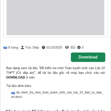
8 trang
Trúc Diệp
01/10/2025
352
0
Download
Bạn đang xem tài liệu
"Đề kiểm tra môn Toán tuyển sinh vào Lớp 10
THPT (Có đáp án)"
, để tải tài liệu gốc về máy bạn click vào nút
DOWNLOAD
ở trên
Tài liệu đính kèm:
de_kiem_tra_mon_toan_tuyen_sinh_vao_lop_10_thpt_co_dap_
an.docx