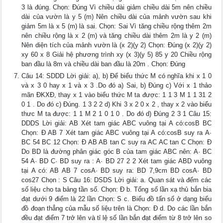
3 là đúng. Chọn: Đúng Vì chiều dài giảm chiều dài 5m nên chiều
dài của vườn là y 5 (m) Nên chiều dài của mảnh vườn sau khi
giảm 5m là x 5 (m) là sai. Chọn: Sai Vì tăng chiều rộng thêm 2m
nên chiều rộng là x 2 (m) và tăng chiều dài thêm 2m là y 2 (m)
Nên diện tích của mảnh vườn là (x 2)(y 2) Chọn: Đúng (x 2)(y 2)
xy 60 x 8 Giải hệ phương trình xy (x 3)(y 5) 85 y 20 Chiều rộng
ban đầu là 8m và chiều dài ban đầu là 20m . Chọn: Đúng
Câu 14: SDDD Lời giải: a), b) Để biểu thức M có nghĩa khi x 1 0
và x 3 0 hay x 1 và x 3 .Do đó a) Sai, b) Đúng c) Với x 1 thảo
mãn ĐKXĐ, thay x 1 vào biểu thức M ta được: 1 1 3 M 1 1 31 2
0 1 . Do đó c) Đúng. 1 3 2 2 d) Khi 3 x 2 0 x 2 , thay x 2 vào biểu
thưc M ta được: 1 1 M 2 1 0 1 0 . Do đó d) Đúng 2 3 1 Câu 15:
DDDS Lời giải: AB Xét tam giác ABC vuông tại A có:cosB BC
Chọn: Đ AB 7 Xét tam giác ABC vuông tại A có:cosB suy ra A·
BC 54 BC 12 Chọn: Đ AB AB tan C suy ra AC AC tan C Chọn: Đ
Do BD là đường phân giác góc B của tam giác ABC nên: A· BC
54 A· BD C· BD suy ra : A· BD 27 2 2 Xét tam giác ABD vuông
tại A có: AB AB 7 cosA· BD suy ra: BD 7,9cm BD cosA· BD
cos27 Chọn : S Câu 16: DSDS Lời giải: a. Quan sát và đếm các
số liệu cho ta bảng tần số. Chọn: Đ b. Tổng số lần xạ thủ bắn bia
đạt dưới 9 điểm là 22 lần Chọn: S c. Biểu đồ tấn số ở dạng biểu
đồ đoạn thẳng của mẫu số liệu trên là Chọn: Đ d. Do các lần bắn
đều đạt điểm 7 trở lên và tỉ lệ số lần bắn đạt điểm từ 8 trở lên so