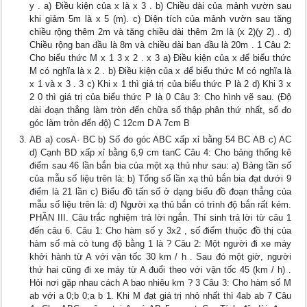
y . a) Điều kiện của x là x 3 . b) Chiều dài của mảnh vườn sau
khi giảm 5m là x 5 (m). c) Diện tích của mảnh vườn sau tăng
chiều rộng thêm 2m và tăng chiều dài thêm 2m là (x 2)(y 2) . d)
Chiều rộng ban đầu là 8m và chiều dài ban đầu là 20m . 1 Câu 2:
Cho biểu thức M x 1 3 x 2 . x 3 a) Điều kiện của x để biểu thức
M có nghĩa là x 2 . b) Điều kiện của x để biểu thức M có nghĩa là
x 1 và x 3 . 3 c) Khi x 1 thì giá trị của biểu thức P là 2 d) Khi 3 x
2 0 thì giá trị của biểu thức P là 0 Câu 3: Cho hình vẽ sau. (Độ
dài đoạn thẳng làm tròn đến chữa số thập phân thứ nhất, số đo
góc làm tròn đến độ) C 12cm D A 7cm B
AB a) cosA· BC b) Số đo góc ABC xấp xỉ bằng 54 BC AB c) AC
d) Cạnh BD xấp xỉ bằng 6,9 cm tanC Câu 4: Cho bảng thống kê
điểm sau 46 lần bắn bia của một xạ thủ như sau: a) Bảng tần số
của mẫu số liệu trên là: b) Tổng số lần xạ thủ bắn bia đạt dưới 9
điểm là 21 lần c) Biểu đồ tấn số ở dạng biểu đồ đoạn thẳng của
mẫu số liệu trên là: d) Người xạ thủ bắn có trình độ bắn rất kém.
PHẦN III. Câu trắc nghiệm trả lời ngắn. Thí sinh trả lời từ câu 1
đến câu 6. Câu 1: Cho hàm số y 3x2 , số điểm thuộc đồ thị của
hàm số mà có tung độ bằng 1 là ? Câu 2: Một người đi xe máy
khởi hành từ A với vận tốc 30 km / h . Sau đó một giờ, người
thứ hai cũng đi xe máy từ A đuổi theo với vận tốc 45 (km / h) .
Hỏi nơi gặp nhau cách A bao nhiêu km ? 3 Câu 3: Cho hàm số M
ab với a 0;b 0;a b 1. Khi M đạt giá trị nhỏ nhất thì 4ab ab 7 Câu