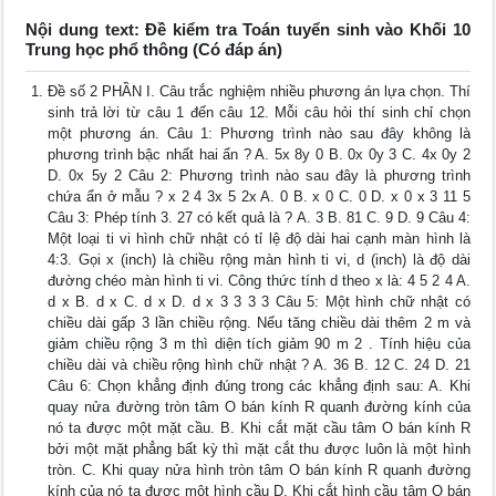
Nội dung text: Đề kiểm tra Toán tuyển sinh vào Khối 10
Trung học phổ thông (Có đáp án)
Đề số 2 PHẦN I. Câu trắc nghiệm nhiều phương án lựa chọn. Thí
sinh trả lời từ câu 1 đến câu 12. Mỗi câu hỏi thí sinh chỉ chọn
một phương án. Câu 1: Phương trình nào sau đây không là
phương trình bậc nhất hai ẩn ? A. 5x 8y 0 B. 0x 0y 3 C. 4x 0y 2
D. 0x 5y 2 Câu 2: Phương trình nào sau đây là phương trình
chứa ẩn ở mẫu ? x 2 4 3x 5 2x A. 0 B. x 0 C. 0 D. x 0 x 3 11 5
Câu 3: Phép tính 3. 27 có kết quả là ? A. 3 B. 81 C. 9 D. 9 Câu 4:
Một loại ti vi hình chữ nhật có tỉ lệ độ dài hai cạnh màn hình là
4:3. Gọi x (inch) là chiều rộng màn hình ti vi, d (inch) là độ dài
đường chéo màn hình ti vi. Công thức tính d theo x là: 4 5 2 4 A.
d x B. d x C. d x D. d x 3 3 3 3 Câu 5: Một hình chữ nhật có
chiều dài gấp 3 lần chiều rộng. Nếu tăng chiều dài thêm 2 m và
giảm chiều rộng 3 m thì diện tích giảm 90 m 2 . Tính hiệu của
chiều dài và chiều rộng hình chữ nhật ? A. 36 B. 12 C. 24 D. 21
Câu 6: Chọn khẳng định đúng trong các khẳng định sau: A. Khi
quay nửa đường tròn tâm O bán kính R quanh đường kính của
nó ta được một mặt cầu. B. Khi cắt mặt cầu tâm O bán kính R
bởi một mặt phẳng bất kỳ thì mặt cắt thu được luôn là một hình
tròn. C. Khi quay nửa hình tròn tâm O bán kính R quanh đường
kính của nó ta được một hình cầu D. Khi cắt hình cầu tâm O bán