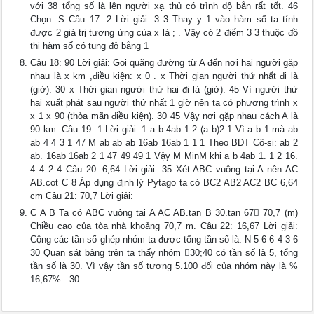
với 38 tổng số là lên người xạ thủ có trình dộ bắn rất tốt. 46
Chọn: S Câu 17: 2 Lời giải: 3 3 Thay y 1 vào hàm số ta tính
được 2 giá trị tương ứng của x là ; . Vậy có 2 điểm 3 3 thuộc đồ
thị hàm số có tung độ bằng 1
Câu 18: 90 Lời giải: Gọi quãng đường từ A đến nơi hai người gặp
nhau là x km ,điều kiện: x 0 . x Thời gian người thứ nhất đi là
(giờ). 30 x Thời gian người thứ hai đi là (giờ). 45 Vì người thứ
hai xuất phát sau người thứ nhất 1 giờ nên ta có phương trình x
x 1 x 90 (thỏa mãn điều kiện). 30 45 Vậy nơi gặp nhau cách A là
90 km. Câu 19: 1 Lời giải: 1 a b 4ab 1 2 (a b)2 1 Vì a b 1 mà ab
ab 4 4 3 1 47 M ab ab ab 16ab 16ab 1 1 1 Theo BĐT Cô-si: ab 2
ab. 16ab 16ab 2 1 47 49 49 1 Vậy M MinM khi a b 4ab 1. 1 2 16.
4 4 2 4 Câu 20: 6,64 Lời giải: 35 Xét ABC vuông tại A nên AC
AB.cot C 8 Áp dụng định lý Pytago ta có BC2 AB2 AC2 BC 6,64
cm Câu 21: 70,7 Lời giải:
C A B Ta có ABC vuông tại A AC AB.tan B 30.tan 67 70,7 (m)
Chiều cao của tòa nhà khoảng 70,7 m. Câu 22: 16,67 Lời giải:
Cộng các tần số ghép nhóm ta được tổng tần số là: N 5 6 6 4 3 6
30 Quan sát bảng trên ta thấy nhóm 30;40 có tần số là 5, tổng
tần số là 30. Vì vậy tần số tương 5.100 đối của nhóm này là %
16,67% . 30