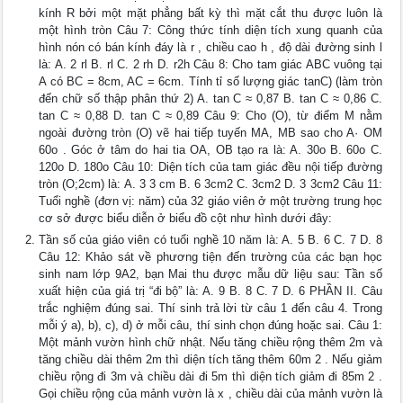
kính R bởi một mặt phẳng bất kỳ thì mặt cắt thu được luôn là
một hình tròn Câu 7: Công thức tính diện tích xung quanh của
hình nón có bán kính đáy là r , chiều cao h , độ dài đường sinh l
là: A. 2 rl B. rl C. 2 rh D. r2h Câu 8: Cho tam giác ABC vuông tại
A có BC = 8cm, AC = 6cm. Tính tỉ số lượng giác tanC) (làm tròn
đến chữ số thập phân thứ 2) A. tan C ≈ 0,87 B. tan C ≈ 0,86 C.
tan C ≈ 0,88 D. tan C ≈ 0,89 Câu 9: Cho (O), từ điểm M nằm
ngoài đường tròn (O) vẽ hai tiếp tuyến MA, MB sao cho A· OM
60o . Góc ở tâm do hai tia OA, OB tạo ra là: A. 30o B. 60o C.
120o D. 180o Câu 10: Diện tích của tam giác đều nội tiếp đường
tròn (O;2cm) là: A. 3 3 cm B. 6 3cm2 C. 3cm2 D. 3 3cm2 Câu 11:
Tuổi nghề (đơn vị: năm) của 32 giáo viên ở một trường trung học
cơ sở được biểu diễn ở biểu đồ cột như hình dưới đây:
Tần số của giáo viên có tuổi nghề 10 năm là: A. 5 B. 6 C. 7 D. 8
Câu 12: Khảo sát về phương tiện đến trường của các bạn học
sinh nam lớp 9A2, bạn Mai thu được mẫu dữ liệu sau: Tần số
xuất hiện của giá trị “đi bộ” là: A. 9 B. 8 C. 7 D. 6 PHẦN II. Câu
trắc nghiệm đúng sai. Thí sinh trả lời từ câu 1 đến câu 4. Trong
mỗi ý a), b), c), d) ở mỗi câu, thí sinh chọn đúng hoặc sai. Câu 1:
Một mảnh vườn hình chữ nhật. Nếu tăng chiều rộng thêm 2m và
tăng chiều dài thêm 2m thì diện tích tăng thêm 60m 2 . Nếu giảm
chiều rộng đi 3m và chiều dài đi 5m thì diện tích giảm đi 85m 2 .
Gọi chiều rộng của mảnh vườn là x , chiều dài của mảnh vườn là