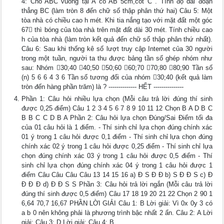
4: Cho ABC vuông tại A có AB 5cm,cot C . Tính độ dài đoạn
thẳng BC (làm tròn 8 đến chữ số thập phân thứ hai) Câu 5: Một
tòa nhà có chiều cao h mét. Khi tia nắng tạo với mặt đất một góc
67 thì bóng của tòa nhà trên mặt đất dài 30 mét. Tính chiều cao
h của tòa nhà (làm tròn kết quả đến chữ số thập phân thứ nhất).
Câu 6: Sau khi thống kê số lượt truy cập Internet của 30 người
trong một tuần, người ta thu được bảng tần số ghép nhóm như
sau: Nhóm 30;40 40;50 50;60 60;70 70;80 80;90 Tần số
(n) 5 6 6 4 3 6 Tần số tương đối của nhóm 30;40 (kết quả làm
tròn đến hàng phần trăm) là ? -------------- HẾT ---------------
Phần 1: Câu hỏi nhiều lựa chọn (Mỗi câu trả lời đúng thí sinh
được 0,25 điểm) Câu 1 2 3 4 5 6 7 8 9 10 11 12 Chọn B A D B C
B B C C D B A Phần 2: Câu hỏi lựa chọn Đúng/Sai Điểm tối đa
của 01 câu hỏi là 1 điểm. - Thí sinh chỉ lựa chọn đúng chính xác
01 ý trong 1 câu hỏi được 0,1 điểm - Thí sinh chỉ lựa chọn đúng
chính xác 02 ý trong 1 câu hỏi được 0,25 điểm - Thí sinh chỉ lựa
chọn đúng chính xác 03 ý trong 1 câu hỏi được 0,5 điểm - Thí
sinh chỉ lựa chọn đúng chính xác 04 ý trong 1 câu hỏi được 1
điểm Câu Câu Câu Câu 13 14 15 16 a) Đ S Đ Đ b) S Đ Đ S c) Đ
Đ Đ Đ d) Đ Đ S S Phần 3: Câu hỏi trả lời ngắn (Mỗi câu trả lời
đúng thí sinh được 0,5 điểm) Câu 17 18 19 20 21 22 Chọn 2 90 1
6,64 70,7 16,67 PHẦN LỜI GIẢI Câu 1: B Lời giải: Vì 0x 0y 3 có
a b 0 nên không phải là phương trình bậc nhất 2 ẩn. Câu 2: A Lời
giải: Câu 3: D Lời giải: Câu 4: B