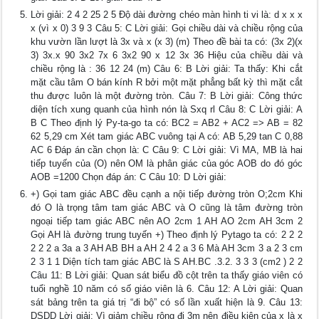
Lời giải: 2 4 2 25 2 5 Độ dài đường chéo màn hình ti vi là: d x x x
x (vì x 0) 3 9 3 Câu 5: C Lời giải: Gọi chiều dài và chiều rộng của
khu vườn lần lượt là 3x và x (x 3) (m) Theo đề bài ta có: (3x 2)(x
3) 3x.x 90 3x2 7x 6 3x2 90 x 12 3x 36 Hiệu của chiều dài và
chiều rộng là : 36 12 24 (m) Câu 6: B Lời giải: Ta thấy: Khi cắt
mặt cầu tâm O bán kính R bởi một mặt phẳng bất kỳ thì mặt cắt
thu được luôn là một đường tròn. Câu 7: B Lời giải: Công thức
diện tích xung quanh của hình nón là Sxq rl Câu 8: C Lời giải: A
B C Theo định lý Py-ta-go ta có: BC2 = AB2 + AC2 => AB = 82
62 5,29 cm Xét tam giác ABC vuông tại A có: AB 5,29 tan C 0,88
AC 6 Đáp án cần chọn là: C Câu 9: C Lời giải: Vì MA, MB là hai
tiếp tuyến của (O) nên OM là phân giác của góc AOB do đó góc
AOB =1200 Chọn đáp án: C Câu 10: D Lời giải:
+) Gọi tam giác ABC đều cạnh a nội tiếp đường tròn O;2cm Khi
đó O là trọng tâm tam giác ABC và O cũng là tâm đường tròn
ngoại tiếp tam giác ABC nên AO 2cm 1 AH AO 2cm AH 3cm 2
Gọi AH là đường trung tuyến +) Theo định lý Pytago ta có: 2 2 2
2 2 2 a 3a a 3 AH AB BH a AH 2 4 2 a 3 6 Mà AH 3cm 3 a 2 3 cm
2 3 1 1 Diện tích tam giác ABC là S AH.BC .3.2. 3 3 3 (cm2 ) 2 2
Câu 11: B Lời giải: Quan sát biểu đồ cột trên ta thấy giáo viên có
tuổi nghề 10 năm có số giáo viên là 6. Câu 12: A Lời giải: Quan
sát bảng trên ta giá trị “đi bộ” có số lần xuất hiện là 9. Câu 13:
DSDD Lời giải: Vì giảm chiều rộng đi 3m nên điều kiện của x là x