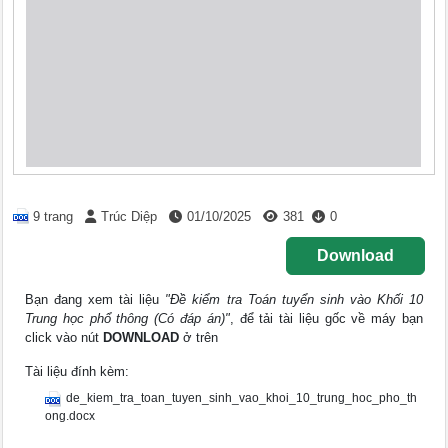
9 trang
Trúc Diệp
01/10/2025
381
0
Download
Bạn đang xem tài liệu
"Đề kiểm tra Toán tuyển sinh vào Khối 10
Trung học phổ thông (Có đáp án)"
, để tải tài liệu gốc về máy bạn
click vào nút
DOWNLOAD
ở trên
Tài liệu đính kèm:
de_kiem_tra_toan_tuyen_sinh_vao_khoi_10_trung_hoc_pho_th
ong.docx