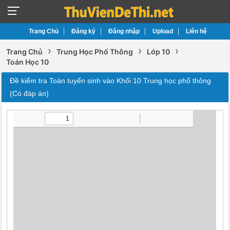
Trang Chủ
Đăng ký
Đăng nhập
Upload
Liên hệ
›
›
›
Trang Chủ
Trung Học Phổ Thông
Lớp 10
Toán Học 10
Đề kiểm tra Toán tuyển sinh vào Khối 10 Trung học phổ thông
(Có đáp án)