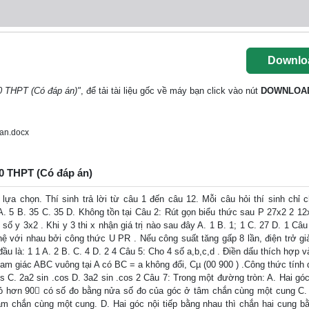
Downlo
10 THPT (Có đáp án)"
, để tải tài liệu gốc về máy bạn click vào nút
DOWNLOA
an.docx
10 THPT (Có đáp án)
a chọn. Thí sinh trả lời từ câu 1 đến câu 12. Mỗi câu hỏi thí sinh chỉ 
 A. 5 B. 35 C. 35 D. Không tồn tại Câu 2: Rút gọn biểu thức sau P 27x2 2 12
số y 3x2 . Khi y 3 thi x nhận giá trị nào sau đây A. 1 B. 1; 1 C. 27 D. 1 Câ
n hệ với nhau bởi công thức U PR . Nếu công suất tăng gấp 8 lần, điện trở gi
 đầu là: 1 1 A. 2 B. C. 4 D. 2 4 Câu 5: Cho 4 số a,b,c,d . Điền dấu thích hợp 
o tam giác ABC vuông tại A có BC = a không đổi, Cµ (00 900 ) .Công thức tính 
s C. 2a2 sin .cos D. 3a2 sin .cos 2 Câu 7: Trong một đường tròn: A. Hai góc
hỏ hơn 90 có số đo bằng nửa số đo của góc ở tâm chắn cùng một cung C.
m chắn cùng một cung. D. Hai góc nội tiếp bằng nhau thì chắn hai cung b