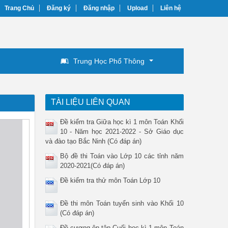
Trang Chủ
Đăng ký
Đăng nhập
Upload
Liên hệ
Trung Học Phổ Thông
TÀI LIỆU LIÊN QUAN
Đề kiểm tra Giữa học kì 1 môn Toán Khối
10 - Năm học 2021-2022 - Sở Giáo dục
và đào tạo Bắc Ninh (Có đáp án)
Bộ đề thi Toán vào Lớp 10 các tỉnh năm
2020-2021(Có đáp án)
Đề kiểm tra thử môn Toán Lớp 10
Đề thi môn Toán tuyển sinh vào Khối 10
(Có đáp án)
Đề cương ôn tập Cuối học kì 1 môn Toán