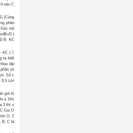
< 0 nên C
OG (Cùng
ờng phân
 Góc nội
 sdB»D (
CD B· KC
· AC ) 
 ta biết
nhau lập
 phần tử
ọn. Số c
 0,5 Lời
n giá trị
ếu a 1thì
a 3 thì x
O C Gọi O
ròn O; 2
 B, C là