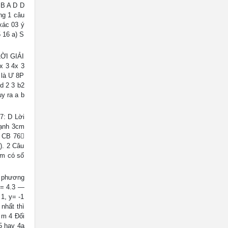
A B A D D
ng 1 câu
xác 03 ý
 16 a) S
LỜI GIẢI
x 3 4x 3
là U' 8P
 d 2 3 b2
uy ra a b
7: D Lời
cạnh 3cm
· CB 76
). 2 Câu
óm có số
4 phương
― = 4.3 ―
1, y= -1
nhất thì
 m 4 Đối
5 hay 4a