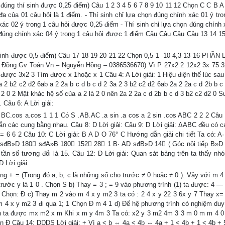
lời đúng thí sinh được 0,25 điểm) Câu 1 2 3 4 5 6 7 8 9 10 11 12 Chọn C C B 
a của 01 câu hỏi là 1 điểm. - Thí sinh chỉ lựa chọn đúng chính xác 01 ý tro
xác 02 ý trong 1 câu hỏi được 0,25 điểm - Thí sinh chỉ lựa chọn đúng chính 
n đúng chính xác 04 ý trong 1 câu hỏi được 1 điểm Câu Câu Câu Câu 13 14 15
hí sinh được 0,5 điểm) Câu 17 18 19 20 21 22 Chọn 0,5 1 -10 4,3 13 16 PHẦN 
Cộng Đồng Gv Toán Vn – Nguyễn Hồng – 0386536670) Vì P 27x2 2 12x2 3x 75 3
 được 3x2 3 Tìm được x 1hoặc x 1 Câu 4: A Lời giải: 1 Hiệu điện thế lúc sau 
 2 b2 c2 d2 6ab a 2 2a b c d b c d 2 3a 2 3 b2 c2 d2 6ab 2a 2 2a c d 2b b c
d 2 0 2 Mặt khác hệ số của a 2 là 2 0 nên 2a 2 2a c d 2b b c d 3 b2 c2 d2 0 S
 Câu 6: A Lời giải:
 BC.cos a.cos 1 1 1 Có S .AB.AC .a sin .a cos a 2 sin .cos ABC 2 2 2 Câu 
hắn các cung bằng nhau. Câu 8: D Lời giải: Câu 9: D Lời giải: ΔABC đều có 
= 6 6 2 Câu 10: C Lời giải: B A D O 76° C Hướng dẫn giải chi tiết Ta có: A
) sđB»D 180 sđA»B 180 152 28 1 B· AD sđB»D 14 ( Góc nội tiếp B»D 
có tần số tương đối là 15. Câu 12: D Lời giải: Quan sát bảng trên ta thấy nh
 Lời giải:
ạng + = (Trong đó a, b, c là những số cho trước ≠ 0 hoặc ≠ 0 ). Vậy với m 
ố trước y là 1 0 . Chọn S b) Thay = 3 ; = 9 vào phương trình (1) ta được: 4 
) Chọn: Đ c) Thay m 2 vào m 4 x y m2 3 ta có : 2 4 x y 22 3 6x y 7 Thay x= 
 m 4 x y m2 3 đi qua 1; 1 Chọn Đ m 4 1 d) Để hệ phương trình có nghiệm duy 
 gọn ta được mx m2 x m Khi x m y 4m 3 Ta có: x2 y 3 m2 4m 3 3 m 0 m m 4 0
họn Đ Câu 14: DDDS Lời giải: + Vì a < b ⇔ 4a < 4b ⇔ 4a + 1 < 4b + 1 < 4b + 