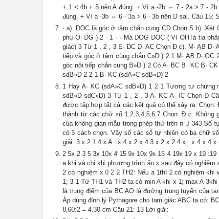
+ 1 < 4b + 5 nên A đúng. + Vì a -2b ⇔ 7 - 2a > 7 - 2b 
đúng. + Vì a -3b ⇔ 6 - 3a > 6 - 3b nên D sai. Câu 15: 
· a). DOC là góc ở tâm chắn cung CD Chọn S b). Xét 
phụ O· DG ) 2 · 1 · · Mà DOG DOC ( Vì OH là tia ph
giác) 3 Từ 1 , 2 , 3 E· DC D· AC Chọn Đ c). M· AB D· 
tiếp và góc ở tâm cùng chắn C»D ) 2 1 M· AB D· OC 2
góc nội tiếp chắn cung B»D ) 2 Có A· BC B· KC B· CK
sdB»D 2 2 1 B· KC (sdA»C sdB»D) 2
1 Hay A· KC (sdA»C sdB»D) 1 2 1 Tương tự chứng mi
sdB»D sdC»D) 3 Từ 1 , 2 , 3 A· KC A· IC Chọn Đ Câu
được tập hợp tất cả các kết quả có thể xảy ra. Chọn: 
thành từ các chữ số 1,2,3,4,5,6,7 Chọn: Đ c. Không 
của không gian mẫu trong phép thử trên n  343 Số t
có 5 cách chọn. Vậy số các số tự nhiên có ba chữ số 
giải: 3 x 2 1 4 x A : x 4 x 2 x 4 3 x 2 x 2 4 x : x 4 x 4 
2 5x 2 3 5 3x 10x 4 15 9x 10x 9x 15 4 19x 19 x 19 :19 
a khi và chỉ khi phương trình ẩn x sau đây có nghiệm x
2 có nghiệm x 0 2 2 TH2: Nếu a 1thì 2 có nghiệm khi và 
1; 3 1 Từ TH1 và TH2 ta có min A khi x 1; max A 3khi x
là trung điểm của BC AO là đường trung tuyến của 
Áp dụng định lý Pythagore cho tam giác ABC ta có: BC
8,60:2 = 4,30 cm Câu 21: 13 Lời giải: