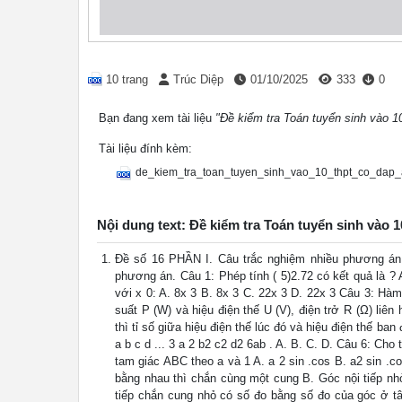
10 trang
Trúc Diệp
01/10/2025
333
0
Bạn đang xem tài liệu
"Đề kiểm tra Toán tuyển sinh vào 
Tài liệu đính kèm:
de_kiem_tra_toan_tuyen_sinh_vao_10_thpt_co_dap_
Nội dung text: Đề kiểm tra Toán tuyển sinh vào 
Đề số 16 PHẦN I. Câu trắc nghiệm nhiều phương án lự
phương án. Câu 1: Phép tính ( 5)2.72 có kết quả là ?
với x 0: A. 8x 3 B. 8x 3 C. 22x 3 D. 22x 3 Câu 3: Hàm 
suất P (W) và hiệu điện thế U (V), điện trở R (Ω) liê
thì tỉ số giữa hiệu điện thế lúc đó và hiệu điện thế ban
a b c d ... 3 a 2 b2 c2 d2 6ab . A. B. C. D. Câu 6: Ch
tam giác ABC theo a và 1 A. a 2 sin .cos B. a2 sin .co
bằng nhau thì chắn cùng một cung B. Góc nội tiếp n
tiếp chắn cung nhỏ có số đo bằng số đo của góc ở tâ