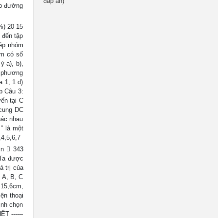
đáp án)
ếp đường
%) 20 15
 đến tập
hép nhóm
óm có số
 a), b),
 4 phương
 1; 1 d)
3b Câu 3:
ến tại C
n cung DC
hác nhau
” là một
,4,5,6,7
 n  343
. Ta được
á trị của
 A, B, C
 15,6cm,
ện thoại
ịnh chọn
ẾT ------