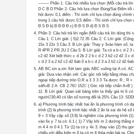
--------- Phần 1: Câu hỏi nhiều lựa chọn (Mỗi câu trả 
D C B D Phần 2: Câu hỏi lựa chọn Đúng/Sai Điểm tối đ
hỏi được 0,1 điểm - Thí sinh chỉ lựa chọn đúng chính 
trong 1 câu hỏi được 0,5 điểm - Thí sinh chỉ lựa chọ
Đ S Đ b) Đ Đ Đ Đ c) Đ Đ S Đ d) Đ S Đ S
Phần 3: Câu hỏi trả lời ngắn (Mỗi câu trả lời đúng t
Câu 1: C Lời giải: ( 5)2.72 35 Câu 2: C Lời giải: (
15x 3 22x 3 Câu 3: B Lời giải: Thay y 3vào hàm số, ta
R 4PR 2 PR 2U 2 Câu 5: B Lời giải: Ta có a b c d 2 3 a
c2 d2 Xét biệt thức c d 2b 2 2 b c d 2 3 b2 c2 d2 3 c 
c d 2 3 a 2 b2 c2 d2 6ab 0 a b c d 2 3 a 2 b2 c2 d2 6ab.
AB BC.sin a.sin Xét tam giác ABC vuông tại A có: AC
giải: Dựa vào nhận xét: Các góc nội tiếp bằng nhau c
ngoại tiếp đường tròn O,R a 3 3 3 3 Ta được R ; R = 
sđA»B 2.A· CB 2.76 152 ( Góc nội tiếp chắn A»B 
11: B Lời giải: Quan sát bảng trên ta thấy giá trị 6 
người30;40 có tần số tương đối là 25% Câu 13: SDDD
a) Phương trình bậc nhất hai ẩn là phương trình có d
trình (2) là phương trình bậc nhất 2 ẩn là sai do hệ s
9 = 3 Vậy cặp số (3;9) là nghiệm của phương trình (1
vào 6x y 7 ta có: 6.1 ( 1) 7 Vậy khi m 2 đường thẳng
m 4 4 m 0 4 1 Từ (1) ta có y 4x 3; thay vào (2) thu
chiếu với điều kiện m 0 ta có m 4 thỏa mãn bài ra. C