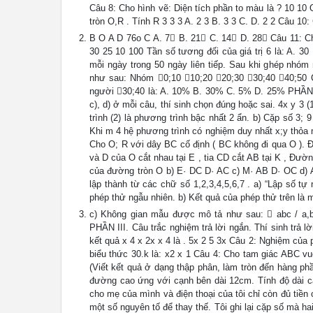
Câu 8: Cho hình vẽ: Diện tích phần to màu là ? 10 1
tròn O,R . Tính R 3 3 3 A. 2 3 B. 3 3 C. D. 2 2 Câu 1
B O A D 76o C A. 7 B. 21 C. 14 D. 28 Câu 11: Cho
30 25 10 100 Tần số tương đối của giá trị 6 là: A. 3
mỗi ngày trong 50 ngày liên tiếp. Sau khi ghép nhó
như sau: Nhóm 0;10 10;20 20;30 30;40 40;50 
người 30;40 là: A. 10% B. 30% C. 5% D. 25% PHẦN II.
c), d) ở mỗi câu, thí sinh chọn đúng hoặc sai. 4x y 3 
trình (2) là phương trình bậc nhất 2 ẩn. b) Cặp số 3;
Khi m 4 hệ phương trình có nghiệm duy nhất x;y thỏa mã
Cho O; R với dây BC cố định ( BC không đi qua O ). Đ
và D của O cắt nhau tại E , tia CD cắt AB tại K , Đườn
của đường tròn O b) E· DC D· AC c) M· AB D· OC d) A
lập thành từ các chữ số 1,2,3,4,5,6,7 . a) “Lập số tự
phép thử ngẫu nhiên. b) Kết quả của phép thử trên là 
c) Không gian mẫu được mô tả như sau:  abc / a,b,
PHẦN III. Câu trắc nghiệm trả lời ngắn. Thí sinh trả l
kết quả x 4 x 2x x 4 là . 5x 2 5 3x Câu 2: Nghiệm của ph
biểu thức 30.k là: x2 x 1 Câu 4: Cho tam giác ABC v
(Viết kết quả ở dạng thập phân, làm tròn đến hàng p
đường cao ứng với cạnh bên dài 12cm. Tính độ dài cạ
cho mẹ của mình và điện thoại của tôi chỉ còn đủ tiề
một số nguyên tố để thay thế. Tôi ghi lại cặp số mà hai