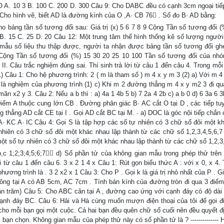
0 O A. 10 3 B. 100 C. 200 D. 300 Câu 9: Cho DABC đều có cạnh 3cm ngoại ti
0: Cho hình vẽ, biết AD là đường kính của O ,A· CB 76 . Số đo B· AD bằng:
 bảng tần số tương đối sau: Giá trị (x) 5 6 7 8 9 Cộng Tần số tương đối (
0 B. 15 C. 25 D. 20 Câu 12: Một trung tâm thể hình thống kê số lượng người
m mẫu số liệu thu thập được, người ta nhận được bảng tần số tương đối g
Cộng Tần số tương đối (%) 15 30 20 25 10 100 Tần số tương đối của nh
 Câu trắc nghiệm đúng sai. Thí sinh trả lời từ câu 1 đến câu 4. Trong mỗi ý
(1) Câu 1: Cho hệ phương trình: 2 ( m là tham số ) m 4 x y m 3 (2) a) Với m
 9 là nghiệm của phương trình (1) c) Khi m 2 đường thẳng m 4 x y m2 3 đi qua
n x2 y 3. Câu 2: Nếu a b thì : a) 4a 1 4b 5 b) 7 2a 4 2b c) a b 0 d) 6 3a 6 
iểm A thuộc cung lớn CB . Đường phân giác B· AC cắt O tại D , các tiếp tuy
g thẳng AD cắt CE tại I . Gọi AD cắt BC tại M. · a) DOC là góc nội tiếp chắ
· KC A· IC Câu 4: Gọi S là tập hợp các số tự nhiên có 3 chữ số đôi một k
 nhiên có 3 chữ số đôi một khác nhau lập thành từ các chữ số 1,2,3,4,5,6,7 
một số tự nhiên có 3 chữ số đôi một khác nhau lập thành từ các chữ số 1,2,3
c 1;2;3;4;5;6;7 d) Số phần tử của không gian mẫu trong phép thử trên
ời từ câu 1 đến câu 6. 3 x 2 1 4 x Câu 1: Rút gọn biểu thức A : với x 0, x 4
ương trình là . 3 2 x2 x 1 Câu 3: Cho P . Gọi k là giá trị nhỏ nhất của P . Gi
uông tại A có AB 5cm, AC 7cm . Tính bán kính của đường tròn đi qua 3 điểm
hần trăm) Câu 5: Cho ABC cân tại A , đường cao ứng với cạnh đáy có độ dài
nh đáy BC. Câu 6: Hải và Hà cùng muốn mượn điện thoại của tôi để gọi đi
n cho mỗi bạn gọi một cuộc. Cả hai bạn đều quên chữ số cuối nên đều quyết đ
 bạn chọn. Không gian mẫu của phép thử này có số phần tử là ? -------------- H