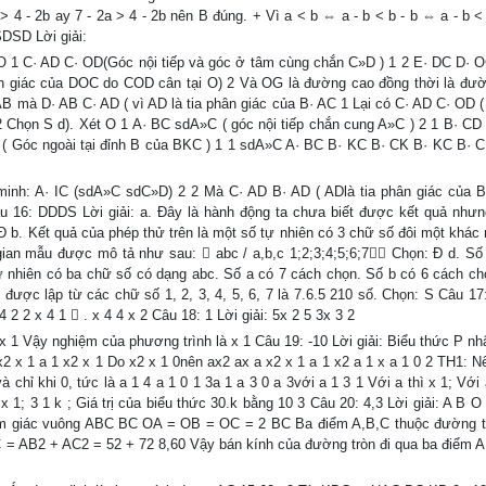
> 4 - 2b ay 7 - 2a > 4 - 2b nên B đúng. + Vì a < b ⇔ a - b < b - b ⇔ a - b 
SDSD Lời giải:
O 1 C· AD C· OD(Góc nội tiếp và góc ở tâm cùng chắn C»D ) 1 2 E· DC D· 
ân giác của DOC do COD cân tại O) 2 Và OG là đường cao đồng thời là đư
AB mà D· AB C· AD ( vì AD là tia phân giác của B· AC 1 Lại có C· AD C· OD (
 Chọn S d). Xét O 1 A· BC sdA»C ( góc nội tiếp chắn cung A»C ) 2 1 B· CD
 ( Góc ngoài tại đỉnh B của BKC ) 1 1 sdA»C A· BC B· KC B· CK B· KC B· 
nh: A· IC (sdA»C sdC»D) 2 2 Mà C· AD B· AD ( ADlà tia phân giác của B
 16: DDDS Lời giải: a. Đây là hành động ta chưa biết được kết quả nhưng
Đ b. Kết quả của phép thử trên là một số tự nhiên có 3 chữ số đôi một khác 
gian mẫu được mô tả như sau:  abc / a,b,c 1;2;3;4;5;6;7 Chọn: Đ d. Số
ự nhiên có ba chữ số có dạng abc. Số a có 7 cách chọn. Số b có 6 cách ch
được lập từ các chữ số 1, 2, 3, 4, 5, 6, 7 là 7.6.5 210 số. Chọn: S Câu 17:
x 4 2 2 x 4 1  . x 4 4 x 2 Câu 18: 1 Lời giải: 5x 2 5 3x 3 2
x 1 Vậy nghiệm của phương trình là x 1 Câu 19: -10 Lời giải: Biểu thức P nhậ
2 x 1 a 1 x2 x 1 Do x2 x 1 0nên ax2 ax a x2 x 1 a 1 x2 a 1 x a 1 0 2 TH1: N
chỉ khi 0, tức là a 1 4 a 1 0 1 3a 1 a 3 0 a 3với a 1 3 1 Với a thì x 1; Với 
 1; 3 1 k ; Giá trị của biểu thức 30.k bằng 10 3 Câu 20: 4,3 Lời giải: A B 
tam giác vuông ABC BC OA = OB = OC = 2 BC Ba điểm A,B,C thuộc đường t
 = AB2 + AC2 = 52 + 72 8,60 Vậy bán kính của đường tròn đi qua ba điểm A,