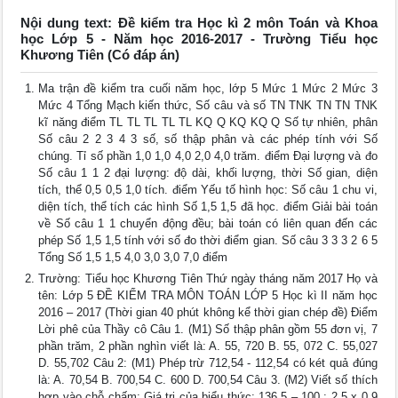
Nội dung text: Đề kiểm tra Học kì 2 môn Toán và Khoa
học Lớp 5 - Năm học 2016-2017 - Trường Tiểu học
Khương Tiên (Có đáp án)
Ma trận đề kiểm tra cuối năm học, lớp 5 Mức 1 Mức 2 Mức 3
Mức 4 Tổng Mạch kiến thức, Số câu và số TN TNK TN TN TNK
kĩ năng điểm TL TL TL TL TL KQ Q KQ KQ Q Số tự nhiên, phân
Số câu 2 2 3 4 3 số, số thập phân và các phép tính với Số
chúng. Tỉ số phần 1,0 1,0 4,0 2,0 4,0 trăm. điểm Đại lượng và đo
Số câu 1 1 2 đại lượng: độ dài, khối lượng, thời Số gian, diện
tích, thể 0,5 0,5 1,0 tích. điểm Yếu tố hình học: Số câu 1 chu vi,
diện tích, thể tích các hình Số 1,5 1,5 đã học. điểm Giải bài toán
về Số câu 1 1 chuyển động đều; bài toán có liên quan đến các
phép Số 1,5 1,5 tính với số đo thời điểm gian. Số câu 3 3 3 2 6 5
Tổng Số 1,5 1,5 4,0 3,0 3,0 7,0 điểm
Trường: Tiểu học Khương Tiên Thứ ngày tháng năm 2017 Họ và
tên: Lớp 5 ĐỀ KIỂM TRA MÔN TOÁN LỚP 5 Học kì II năm học
2016 – 2017 (Thời gian 40 phút không kể thời gian chép đề) Điểm
Lời phê của Thầy cô Câu 1. (M1) Số thập phân gồm 55 đơn vị, 7
phần trăm, 2 phần nghìn viết là: A. 55, 720 B. 55, 072 C. 55,027
D. 55,702 Câu 2: (M1) Phép trừ 712,54 - 112,54 có két quả đúng
là: A. 70,54 B. 700,54 C. 600 D. 700,54 Câu 3. (M2) Viết số thích
hợp vào chỗ chấm: Giá trị của biểu thức: 136,5 – 100 : 2,5 x 0,9