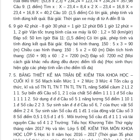
của biểu thức: (53,8 x 2,3) + 234,24 = 123,74 + 234,24 = 357,98
Câu 9. (1 điểm) Tìm x : X – 23,4 = 8,4 x 2 X – 23,4 = 16,8 X =
23,4 + 16,8 X = 40,2 Câu 10: (1,5 điểm) Có lời giải, phép tính và
tính đúng kết quả: Bài giải: Thời gian xe máy đi từ A đến B là
9 giờ 42 phút - 8 giờ 30 phút = 1 giờ 12 phút Đổi 1 giờ 12 phút =
1, 2 giờ Vận tốc trung bình của xe máy là 60 : 1,2 = 50 (km/giờ)
Đáp số: 50 km /giờ Bài 11: (1,5 điểm) Có lời giải, phép tính và
tính đúng kết quả Bài giải: Đáy bé hình thang. 150 : 5 x 3 = 90
(m) Chiều cao hình thang: 150 : 5 x 2 = 60 (m) Diện tích hình
thang: (150 + 90) x 60 : 2 = 7200 (m2) Đáp số: 7200 m2 (Mọi
cách giải khác nếu đúng đều được điểm tối đa) (Học sinh thực
hiện gộp các phép tính vẫn cho điểm tối đa)
5. BẢNG THIẾT KẾ MA TRẬN ĐỀ KIỂM TRA KHOA HỌC –
CUỐI KÌ II Số Mạch kiến Mức 1 + 2 Mức 3 Mức 4 Tổn câu g
thức, kĩ và số TN TL TN T TN TL TN TL năng Sđốiể câum 2 L1 2
1 1. Sự biến đổi Câu số 1, 2 1 của chất Số điểm 1 1 1 1 đ Số câu
1 1 1 1 2. Sử dụng đ đ đ Câu số 5 1 năng lượng Số điểm 1 10 1
1 đ Số câu 2 2 3. Sự sinh sản đ đ đ Câu số 6, 7 của thực vật Số
điểm 2 2 4. Sự sinh sản Số câu đ1 1 đ1 1 của động vật Câu số 3
8 Số điểm 0,5 1 0,5 đ 1 đ 5 . Môi trường Số câu đ1 đ 1 1 1 và tài
nguyên Câu số 4 1 2 Trường: Tiểu học Khương Tiên Thứ ngày
tháng năm 2017 Họ và tên: Lớp 5 ĐỀ KIỂM TRA MÔN KHOA
HỌC LỚP 5 Học kì II năm học 2016 – 2017 (Thời gian 35 phút