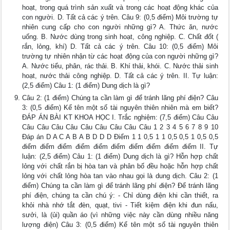
hoạt, trong quá trình sản xuất và trong các hoạt động khác của
con người. D. Tất cả các ý trên. Câu 9: (0,5 điểm) Môi trường tự
nhiên cung cấp cho con người những gì? A. Thức ăn, nước
uống. B. Nước dùng trong sinh hoạt, công nghiệp. C. Chất đốt (
rắn, lỏng, khí) D. Tất cả các ý trên. Câu 10: (0,5 điểm) Môi
trường tự nhiên nhận từ các hoạt động của con người những gì?
A. Nước tiểu, phân, rác thải. B. Khí thải, khói. C. Nước thải sinh
hoạt, nước thải công nghiệp. D. Tất cả các ý trên. II. Tự luận:
(2,5 điểm) Câu 1: (1 điểm) Dung dịch là gì?
Câu 2: (1 điểm) Chúng ta cần làm gì để tránh lãng phí điện? Câu
3: (0,5 điểm) Kể tên một số tài nguyên thiên nhiên mà em biết?
ĐÁP ÁN BÀI KT KHOA HỌC I. Trắc nghiệm: (7,5 điểm) Câu Câu
Câu Câu Câu Câu Câu Câu Câu Câu Câu 1 2 3 4 5 6 7 8 9 10
Đáp án D A C A B A B D D D Điểm 1 1 0,5 1 1 0,5 0,5 1 0,5 0,5
điểm điểm điểm điểm điểm điểm điểm điểm điểm điểm II. Tự
luận: (2,5 điểm) Câu 1: (1 điểm) Dung dịch là gì? Hỗn hợp chất
lỏng với chất rắn bị hòa tan và phân bố đều hoặc hỗn hợp chất
lỏng với chất lỏng hòa tan vào nhau gọi là dung dịch. Câu 2: (1
điểm) Chúng ta cần làm gì để tránh lãng phí điện? Để tránh lãng
phí điện, chúng ta cần chú ý: - Chỉ dùng điện khi cần thiết, ra
khỏi nhà nhớ tắt đèn, quạt, tivi - Tiết kiệm điện khi đun nấu,
sưởi, là (ủi) quần áo (vì những việc này cần dùng nhiều năng
lượng điện) Câu 3: (0,5 điểm) Kể tên một số tài nguyên thiên