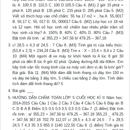
là: A. 100,5 B. 110,5 C. 100 D.105,5 Câu 4. (M1) 2 giờ 15 phút =
phút A. 120 phút B. 135 phút C. 215 phút D. 205 phút Câu 5. (M2)
Viết số thích hợp vào chỗ chấm: 55 ha 17 m2 = , ha A. 55,0017
B. 55,17 C. 55, 017 D. 55, 000017 Câu 6. (M2) Lớp học có 18 nữ
và 12 nam. Hỏi số học sinh nữ chiếm bao nhiêu phần trăm số
học sinh cả lớp? A. 150% B. 60% C. 40% D. 80% Câu 7. (M3)
Đặt tính rồi tính : a/ 355,23 + 347,56 b/ 479,25 – 367,18
c/ 28,5 x 4,3 d/ 24,5 : 7 Câu 8. (M3) Tính giá trị của biểu thức:
(53,8 x 2,3) + 234,24 Câu 9. (M3) Tìm x : X – 23,4 = 8,4 x 2 Câu
10. (M4) Một người đi xe máy từ khởi hành từ A lúc 8 giờ 30
phút và đến B lúc 9 giờ 42 phút. Quãng đường AB dài 60km. Em
hãy tính vận tốc trung bình của xe máy với đơn vị đo là km/ giờ?
Bài giải. Bài 11. (M4) Một đám đất hình thang có đáy lớn 150 m
và đáy bé bằng 3 đáy lớn, 5 chiều cao bằng 2 đáy lớn. Tính diện
tích đám đất hình thang đó? 5
Bài giải. ___
HƯỚNG DẪN CHẤM TOÁN LỚP 5 CUỐI HỌC KÌ II Năm học:
2014-2015 Câu Câu 1 Câu 2 Câu 3 Câu 4 Câu 5 Câu 6 Đáp án B
C D B A B Điểm 0,5 0,5 0,5 0,5 0,5 0,5 Câu 7. (2 điểm) Đặt tính
rồi tính : a/ 355,23 + 347,56 b/ 479,25 – 367,18 355,23 _ 479,25
+ 347,56 367,18 702,79 112,07 c/ 28,5 x 4,3 d/ 24,5 : 7 x 28,5
24,5 7 4,3 35 3.5 855 0 1140 122,55 Câu 8. (1 điểm) Tính giá trị