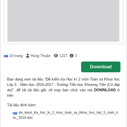
10 trang
Hùng Thuận
1227
3
Download
Bạn đang xem tài liệu
"Đề kiểm tra Học kì 2 môn Toán và Khoa học
Lớp 5 - Năm học 2016-2017 - Trường Tiểu học Khương Tiên (Có đáp
án)"
, để tải tài liệu gốc về máy bạn click vào nút
DOWNLOAD
ở
trên
Tài liệu đính kèm:
de_kiem_tra_hoc_ki_2_mon_toan_va_khoa_hoc_lop_5_nam_h
oc_2016.doc