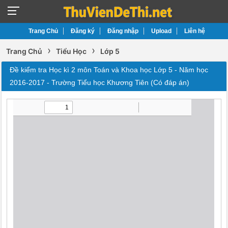
Trang Chủ
Đăng ký
Đăng nhập
Upload
Liên hệ
›
›
Trang Chủ
Tiểu Học
Lớp 5
Đề kiểm tra Học kì 2 môn Toán và Khoa học Lớp 5 - Năm học
2016-2017 - Trường Tiểu học Khương Tiên (Có đáp án)