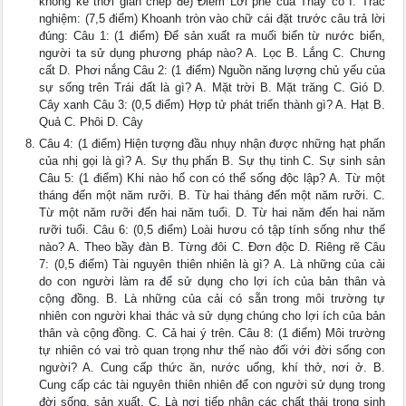
không kể thời gian chép đề) Điểm Lời phê của Thầy cô I. Trắc
nghiệm: (7,5 điểm) Khoanh tròn vào chữ cái đặt trước câu trả lời
đúng: Câu 1: (1 điểm) Để sản xuất ra muối biển từ nước biển,
người ta sử dụng phương pháp nào? A. Lọc B. Lắng C. Chưng
cất D. Phơi nắng Câu 2: (1 điểm) Nguồn năng lượng chủ yếu của
sự sống trên Trái đất là gì? A. Mặt trời B. Mặt trăng C. Gió D.
Cây xanh Câu 3: (0,5 điểm) Hợp tử phát triển thành gì? A. Hạt B.
Quả C. Phôi D. Cây
Câu 4: (1 điểm) Hiện tượng đầu nhụy nhận được những hạt phấn
của nhị gọi là gì? A. Sự thụ phấn B. Sự thụ tinh C. Sự sinh sản
Câu 5: (1 điểm) Khi nào hổ con có thể sống độc lập? A. Từ một
tháng đến một năm rưỡi. B. Từ hai tháng đến một năm rưỡi. C.
Từ một năm rưỡi đến hai năm tuổi. D. Từ hai năm đến hai năm
rưỡi tuổi. Câu 6: (0,5 điểm) Loài hươu có tập tính sống như thế
nào? A. Theo bầy đàn B. Từng đôi C. Đơn độc D. Riêng rẽ Câu
7: (0,5 điểm) Tài nguyên thiên nhiên là gì? A. Là những của cải
do con người làm ra để sử dụng cho lợi ích của bản thân và
cộng đồng. B. Là những của cải có sẵn trong môi trường tự
nhiên con người khai thác và sử dụng chúng cho lợi ích của bản
thân và cộng đồng. C. Cả hai ý trên. Câu 8: (1 điểm) Môi trường
tự nhiên có vai trò quan trọng như thế nào đối với đời sống con
người? A. Cung cấp thức ăn, nước uống, khí thở, nơi ở. B.
Cung cấp các tài nguyên thiên nhiên để con người sử dụng trong
đời sống, sản xuất. C. Là nơi tiếp nhận các chất thải trong sinh