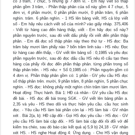
có 3 trăm, 7 chục, 5 những gì ? đơn vị. - Em hãy viết số thập
phân gồm 3 trăm, - Phần thập phân của số này gồm 4 7 chục, 5
đơn vị, 4 phần mười, 0 phần phần mười, 0 phần trăm, 6 phần
nghìn. trăm. 6 phần nghìn. - 1 HS lên bảng viết, HS cả lớp viết
số - Em hãy nêu cách viết số của mình? vào giấy nháp. 375,406
- Viết từ hàng cao đến hàng thấp, viết - Em hãy đọc số này?
phần nguyên trước, sau đó viết dấu phẩy rồi viết đến phần thập
phân. - Em đã đọc số thập phân này theo thứ tự - HS đọc: Ba
trăm bảy mươi lăm phẩy nào ? bốn trăm linh sáu - HS nêu: Đọc
từ hàng cao đến thấp, - GV viết lên bảng số : 0,1985 và yêu đọc
phần nguyên trước, sau đó đọc dấu cầu HS nêu rõ cấu tạo theo
hàng của phẩy rồi đọc đến phần thập phân. từng phần trong số
thập phân trên. - HS nêu: + Số 0,1985 có : Phần nguyên gồm có
4 đơn vị. Phần thập phân gồm có: 1 phần - GV yêu cầu HS đọc
số thập phân trên. mười, 9 phần trăm, 8 phần nghìn, 5 phần chục
nghìn. - HS đọc: không phẩy một nghìn chín trăm tám mươi lăm.
Hoạt động: Thực hành. Bài 1: HĐ cá nhân - GV yêu cầu HS đọc
đề bài. - HS đọc đề bài trong SGK. - GV viết lên bảng phần a.
2,35 và yêu - HS theo dõi và thực hiện yêu cầu. cầu học sinh
đọc. - Yêu cầu HS làm bài phần còn lại - HS làm bài - GV nhận
xét . Bài 2(a, b): HĐ cặp đôi - Gọi HS đọc yêu cầu - HS đọc - GV
yêu cầu HS làm bài cặp đôi. - HS làm bài cặp đôi rồi đổi vở để
kiểm tra chéo, sau đó báo cáo kết quả a) 5,9 b) 24,18 - GV nhận
xét HS. - HS nghe Hoạt động 4: Ứng dụng. - Cho HS vận dụng