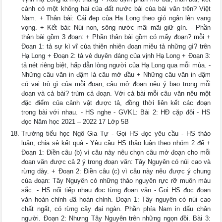
cảnh có một không hai của đất nước bài của bài văn trên? Việt
Nam. + Thân bài: Cái đẹp của Hạ Long theo gió ngân lên vang
vọng. + Kết bài: Núi non, sông nước mãi mãi giữ gìn. - Phần
thân bài gồm 3 đoạn: + Phần thân bài gồm có mấy đoạn? mỗi +
Đoạn 1: tả sự kì vĩ của thiên nhiên đoạn miêu tả những gì? trên
Hạ Long + Đoạn 2: tả vẻ duyên dáng của vịnh Hạ Long + Đoạn 3:
tả nét riêng biệt, hấp dẫn lòng người của Hạ Long qua mỗi mùa. -
Những câu văn in đậm là câu mở đầu + Những câu văn in đậm
có vai trò gì của mỗi đoạn, câu mở đoạn nêu ý bao trong mỗi
đoạn và cả bài? trùm cả đoạn. Với cả bài mỗi câu văn nêu một
đặc điểm của cảnh vật được tả, đồng thời liên kết các đoạn
trong bài với nhau. - HS nghe - GVKL: Bài 2: HĐ cặp đôi - HS
đọc Năm học 2021 – 2022 17 Lớp 5B
Trường tiểu học Ngô Gia Tự - Gọi HS đọc yêu cầu - HS thảo
luận, chia sẻ kết quả - Yêu cầu HS thảo luận theo nhóm 2 để +
Đoạn 1: Điền câu (b) vì câu này nêu chọn câu mở đoạn cho mỗi
đoạn văn được cả 2 ý trong đoạn văn: Tây Nguyên có núi cao và
rừng dày. + Đoạn 2: Điền câu (c) vì câu này nêu được ý chung
của đoạn: Tây Nguyên có những thảo nguyên rực rỡ muôn màu
sắc. - HS nối tiếp nhau đọc từng đoạn văn - Gọi HS đọc đoạn
văn hoàn chỉnh đã hoàn chỉnh. Đoạn 1: Tây nguyên có núi cao
chất ngất, có rừng cây đại ngàn. Phần phía Nam in dấu chân
người. Đoạn 2: Nhưng Tây Nguyên trên những ngọn đồi. Bài 3: