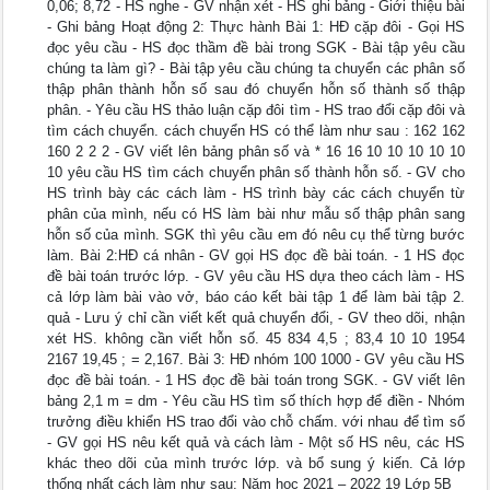
0,06; 8,72 - HS nghe - GV nhận xét - HS ghi bảng - Giới thiệu bài
- Ghi bảng Hoạt động 2: Thực hành Bài 1: HĐ cặp đôi - Gọi HS
đọc yêu cầu - HS đọc thầm đề bài trong SGK - Bài tập yêu cầu
chúng ta làm gì? - Bài tập yêu cầu chúng ta chuyển các phân số
thập phân thành hỗn số sau đó chuyển hỗn số thành số thập
phân. - Yêu cầu HS thảo luận cặp đôi tìm - HS trao đổi cặp đôi và
tìm cách chuyển. cách chuyển HS có thể làm như sau : 162 162
160 2 2 2 - GV viết lên bảng phân số và * 16 16 10 10 10 10 10
10 yêu cầu HS tìm cách chuyển phân số thành hỗn số. - GV cho
HS trình bày các cách làm - HS trình bày các cách chuyển từ
phân của mình, nếu có HS làm bài như mẫu số thập phân sang
hỗn số của mình. SGK thì yêu cầu em đó nêu cụ thể từng bước
làm. Bài 2:HĐ cá nhân - GV gọi HS đọc đề bài toán. - 1 HS đọc
đề bài toán trước lớp. - GV yêu cầu HS dựa theo cách làm - HS
cả lớp làm bài vào vở, báo cáo kết bài tập 1 để làm bài tập 2.
quả - Lưu ý chỉ cần viết kết quả chuyển đổi, - GV theo dõi, nhận
xét HS. không cần viết hỗn số. 45 834 4,5 ; 83,4 10 10 1954
2167 19,45 ; = 2,167. Bài 3: HĐ nhóm 100 1000 - GV yêu cầu HS
đọc đề bài toán. - 1 HS đọc đề bài toán trong SGK. - GV viết lên
bảng 2,1 m = dm - Yêu cầu HS tìm số thích hợp để điền - Nhóm
trưởng điều khiển HS trao đổi vào chỗ chấm. với nhau để tìm số
- GV gọi HS nêu kết quả và cách làm - Một số HS nêu, các HS
khác theo dõi của mình trước lớp. và bổ sung ý kiến. Cả lớp
thống nhất cách làm như sau: Năm học 2021 – 2022 19 Lớp 5B