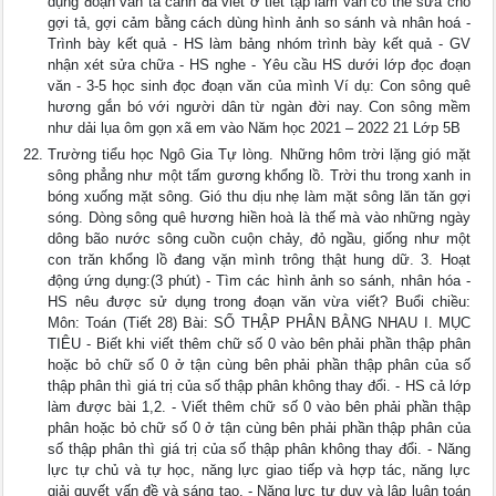
dụng đoạn văn tả cảnh đã viết ở tiết tập làm văn có thể sửa cho
gợi tả, gợi cảm bằng cách dùng hình ảnh so sánh và nhân hoá -
Trình bày kết quả - HS làm bảng nhóm trình bày kết quả - GV
nhận xét sửa chữa - HS nghe - Yêu cầu HS dưới lớp đọc đoạn
văn - 3-5 học sinh đọc đoạn văn của mình Ví dụ: Con sông quê
hương gắn bó với người dân từ ngàn đời nay. Con sông mềm
như dải lụa ôm gọn xã em vào Năm học 2021 – 2022 21 Lớp 5B
Trường tiểu học Ngô Gia Tự lòng. Những hôm trời lặng gió mặt
sông phẳng như một tấm gương khổng lồ. Trời thu trong xanh in
bóng xuống mặt sông. Gió thu dịu nhẹ làm mặt sông lăn tăn gợi
sóng. Dòng sông quê hương hiền hoà là thế mà vào những ngày
dông bão nước sông cuồn cuộn chảy, đỏ ngầu, giống như một
con trăn khổng lồ đang vặn mình trông thật hung dữ. 3. Hoạt
động ứng dụng:(3 phút) - Tìm các hình ảnh so sánh, nhân hóa -
HS nêu được sử dụng trong đoạn văn vừa viết? Buổi chiều:
Môn: Toán (Tiết 28) Bài: SỐ THẬP PHÂN BẰNG NHAU I. MỤC
TIÊU - Biết khi viết thêm chữ số 0 vào bên phải phần thập phân
hoặc bỏ chữ số 0 ở tận cùng bên phải phần thập phân của số
thập phân thì giá trị của số thập phân không thay đổi. - HS cả lớp
làm được bài 1,2. - Viết thêm chữ số 0 vào bên phải phần thập
phân hoặc bỏ chữ số 0 ở tận cùng bên phải phần thập phân của
số thập phân thì giá trị của số thập phân không thay đổi. - Năng
lực tự chủ và tự học, năng lực giao tiếp và hợp tác, năng lực
giải quyết vấn đề và sáng tạo, - Năng lực tư duy và lập luận toán