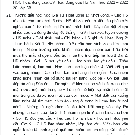
HỌC Hoạt động của GV Hoạt động của HS Năm học 2021 – 2022
20 Lớp 5B
Trường tiểu học Ngô Gia Tự Hoạt động 1: Khởi động. - Cho HS
tổ chức chơi trò chơi: 3 dãy - HS thi đặt câu thi đặt câu phân biệt
nghĩa của 1 từ nhiều nghĩa mà mình biết. Dãy nào đặt được
nhiều câu và đúng thì dãy đó thắng. - GV nhận xét, tuyên dương
- HS nghe - Giới thiệu bài - Ghi bảng - HS ghi vở Hoạt động 2:
Thực hành Bài 1: HĐ nhóm - Yêu cầu học sinh đọc diễn cảm
trong - Nhóm trưởng điều khiển nhóm đọc nhóm bài: Bầu trời
mùa thu mẩu chuyện: Bầu trời mùa thu (nối tiếp hai lượt) Bài 2:
HĐ nhóm - Gọi HS nêu yêu cầu - Học sinh đọc yêu cầu - Thảo
luận nhóm 4, làm bài - Học sinh thảo luận nhóm 4. Viết kết quả
vào bảng nhóm - Các nhóm làm bài bảng nhóm gắn - Các nhóm
khác nghe, nhận xét bổ sung bài lên bảng, đọc bài - GV kết luận
đáp án đúng Đáp án: + Từ ngữ thể hiện sự so sánh là: xanh như
mặt nước mệt mỏi trong ao + Từ ngữ thể hiện sự nhân hoá: mệt
mỏi trong ao được rửa mặt sau cơn mưa. + Mặt đất/ cúi xuống
lắng nghe để tìm xem chim én đang ở trong bụi cây hay ở nơi
nào? - Những từ ngữ khác tả bầu trời. Rất nóng và cháy lên
những tia sáng của Bài 3: HĐ nhóm ngọn lửa/ xanh biếc/cao hơn
- Gọi HS đọc yêu cầu - Yêu cầu HS làm bài - Học sinh đọc yêu
cầu Gợi ý: - 2 HS làm bảng nhóm, lớp làm vở - Viết đoạn văn
ngắn 5 câu tả cảnh đẹp ở quê em, hoặc nơi em sống. Có thể sử