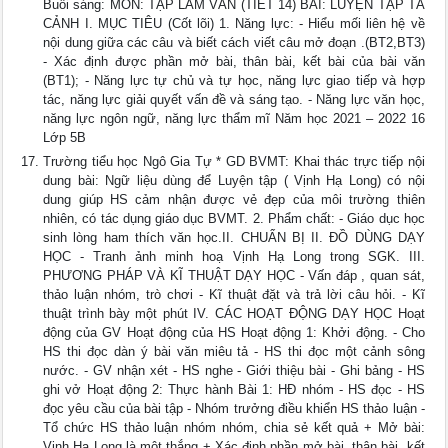
Buổi sáng: MÔN: TẬP LÀM VĂN (TIẾT 14) BÀI: LUYỆN TẬP TẢ
CẢNH I. MỤC TIÊU (Cốt lõi) 1. Năng lực: - Hiểu mối liên hệ về
nội dung giữa các câu và biết cách viết câu mở đoạn .(BT2,BT3)
- Xác định được phần mở bài, thân bài, kết bài của bài văn
(BT1); - Năng lực tự chủ và tự học, năng lực giao tiếp và hợp
tác, năng lực giải quyết vấn đề và sáng tạo. - Năng lực văn học,
năng lực ngôn ngữ, năng lực thẩm mĩ Năm học 2021 – 2022 16
Lớp 5B
Trường tiểu học Ngô Gia Tự * GD BVMT: Khai thác trực tiếp nội
dung bài: Ngữ liệu dùng để Luyện tập ( Vịnh Hạ Long) có nội
dung giúp HS cảm nhận được vẻ đẹp của môi trường thiên
nhiên, có tác dụng giáo dục BVMT. 2. Phẩm chất: - Giáo dục học
sinh lòng ham thích văn học.II. CHUẨN BỊ II. ĐỒ DÙNG DẠY
HỌC - Tranh ảnh minh hoạ Vịnh Hạ Long trong SGK. III.
PHƯƠNG PHÁP VÀ KĨ THUẬT DẠY HỌC - Vấn đáp , quan sát,
thảo luận nhóm, trò chơi - Kĩ thuật đặt và trả lời câu hỏi. - Kĩ
thuật trình bày một phút IV. CÁC HOẠT ĐỘNG DẠY HỌC Hoạt
động của GV Hoạt động của HS Hoạt động 1: Khởi động. - Cho
HS thi đọc dàn ý bài văn miêu tả - HS thi đọc một cảnh sông
nước. - GV nhận xét - HS nghe - Giới thiệu bài - Ghi bảng - HS
ghi vở Hoạt động 2: Thực hành Bài 1: HĐ nhóm - HS đọc - HS
đọc yêu cầu của bài tập - Nhóm trưởng điều khiển HS thảo luận -
Tổ chức HS thảo luận nhóm nhóm, chia sẻ kết quả + Mở bài:
Vịnh Hạ Long là một thắng + Xác định phần mở bài, thân bài, kết