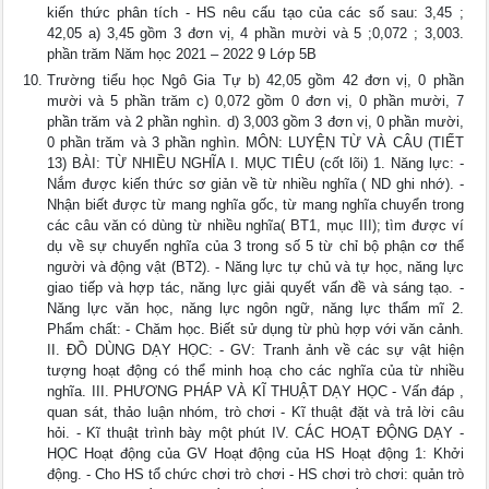
kiến thức phân tích - HS nêu cấu tạo của các số sau: 3,45 ;
42,05 a) 3,45 gồm 3 đơn vị, 4 phần mười và 5 ;0,072 ; 3,003.
phần trăm Năm học 2021 – 2022 9 Lớp 5B
Trường tiểu học Ngô Gia Tự b) 42,05 gồm 42 đơn vị, 0 phần
mười và 5 phần trăm c) 0,072 gồm 0 đơn vị, 0 phần mười, 7
phần trăm và 2 phần nghìn. d) 3,003 gồm 3 đơn vị, 0 phần mười,
0 phần trăm và 3 phần nghìn. MÔN: LUYỆN TỪ VÀ CÂU (TIẾT
13) BÀI: TỪ NHIỀU NGHĨA I. MỤC TIÊU (cốt lõi) 1. Năng lực: -
Nắm được kiến thức sơ giản về từ nhiều nghĩa ( ND ghi nhớ). -
Nhận biết được từ mang nghĩa gốc, từ mang nghĩa chuyển trong
các câu văn có dùng từ nhiều nghĩa( BT1, mục III); tìm được ví
dụ về sự chuyển nghĩa của 3 trong số 5 từ chỉ bộ phận cơ thể
người và động vật (BT2). - Năng lực tự chủ và tự học, năng lực
giao tiếp và hợp tác, năng lực giải quyết vấn đề và sáng tạo. -
Năng lực văn học, năng lực ngôn ngữ, năng lực thẩm mĩ 2.
Phẩm chất: - Chăm học. Biết sử dụng từ phù hợp với văn cảnh.
II. ĐỒ DÙNG DẠY HỌC: - GV: Tranh ảnh về các sự vật hiện
tượng hoạt động có thể minh hoạ cho các nghĩa của từ nhiều
nghĩa. III. PHƯƠNG PHÁP VÀ KĨ THUẬT DẠY HỌC - Vấn đáp ,
quan sát, thảo luận nhóm, trò chơi - Kĩ thuật đặt và trả lời câu
hỏi. - Kĩ thuật trình bày một phút IV. CÁC HOẠT ĐỘNG DẠY -
HỌC Hoạt động của GV Hoạt động của HS Hoạt động 1: Khởi
động. - Cho HS tổ chức chơi trò chơi - HS chơi trò chơi: quản trò