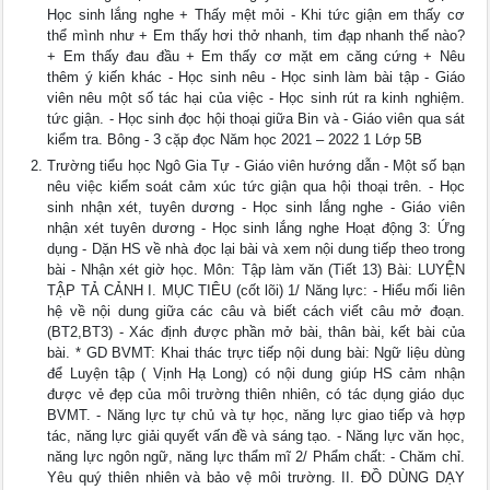
Học sinh lắng nghe + Thấy mệt mỏi - Khi tức giận em thấy cơ
thể mình như + Em thấy hơi thở nhanh, tim đạp nhanh thế nào?
+ Em thấy đau đầu + Em thấy cơ mặt em căng cứng + Nêu
thêm ý kiến khác - Học sinh nêu - Học sinh làm bài tập - Giáo
viên nêu một số tác hại của việc - Học sinh rút ra kinh nghiệm.
tức giận. - Học sinh đọc hội thoại giữa Bin và - Giáo viên qua sát
kiểm tra. Bông - 3 cặp đọc Năm học 2021 – 2022 1 Lớp 5B
Trường tiểu học Ngô Gia Tự - Giáo viên hướng dẫn - Một số bạn
nêu việc kiểm soát cảm xúc tức giận qua hội thoại trên. - Học
sinh nhận xét, tuyên dương - Học sinh lắng nghe - Giáo viên
nhận xét tuyên dương - Học sinh lắng nghe Hoạt động 3: Ứng
dụng - Dặn HS về nhà đọc lại bài và xem nội dung tiếp theo trong
bài - Nhận xét giờ học. Môn: Tập làm văn (Tiết 13) Bài: LUYỆN
TẬP TẢ CẢNH I. MỤC TIÊU (cốt lõi) 1/ Năng lực: - Hiểu mối liên
hệ về nội dung giữa các câu và biết cách viết câu mở đoạn.
(BT2,BT3) - Xác định được phần mở bài, thân bài, kết bài của
bài. * GD BVMT: Khai thác trực tiếp nội dung bài: Ngữ liệu dùng
để Luyện tập ( Vịnh Hạ Long) có nội dung giúp HS cảm nhận
được vẻ đẹp của môi trường thiên nhiên, có tác dụng giáo dục
BVMT. - Năng lực tự chủ và tự học, năng lực giao tiếp và hợp
tác, năng lực giải quyết vấn đề và sáng tạo. - Năng lực văn học,
năng lực ngôn ngữ, năng lực thẩm mĩ 2/ Phẩm chất: - Chăm chỉ.
Yêu quý thiên nhiên và bảo vệ môi trường. II. ĐỒ DÙNG DẠY