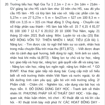
Trường tiểu học Ngô Gia Tự 1 2,1m = 2 m = 2m 1dm = 21dm -
GV giảng lại cho HS cách làm như 10 trên cho HS, sau đó yêu
cầu HS làm - HS cả lớp làm bài vào vở. tiếp các phần còn lại.
5,27m = cm 27 5,27m = 5 m = 5m27cm = 527 cm 100 8,3 m =
830 cm 3,15 m = 315 cm Hoạt động 3: Ứng dụng. - Chuyển các
số thập phân sau thành - HS làm bài hỗn số: 15 7 4,15 4 81,07
81 100 100 7 12 6,7 6 20,012 20 10 1000 Thứ Năm, ngày 21
tháng 10 năm 2021 Buổi sáng: Môn: Luyện từ và câu (15) Bài:
MỞ RỘNG VỐN TỪ: THIÊN NHIÊN I. MỤC TIÊU (Cốt lõi) 1.
Năng lực: - Tìm được các từ ngữ thể hiện sự so sánh, nhân hoá
trong mẩu chuyện Bầu trời mùa thu (BT1,BT2) . - Viết được đoạn
văn tả cảnh đẹp quê hương, biết dùng từ ngữ, hình ảnh so sánh,
nhân hoá khi miêu tả.(BT3) - Năng lực tự chủ và tự học, năng
lực giao tiếp và hợp tác, năng lực giải quyết vấn đề và sáng tạo.
- Năng lực văn học, năng lực ngôn ngữ, năng lực thẩm mĩ. * GD
BVMT: Khai thác gián tiếp nội dung bài: Cung cấp một số hiểu
biết về môi trường thiên nhiên Việt Nam và nước ngoài, từ đó
bồi dưỡng tình cảm yêu quý, gắn bó với môi trường sống. 2/
Phẩm chất: - Chăm chỉ. - Nghiêm túc, vận dụng vào bài học và
thực tiễn. II. ĐỒ DÙNG DÙNG DẠY HỌC - Tranh ảnh về thiên
nhiên III. PHƯƠNG PHÁP VÀ KĨ THUẬT DẠY HỌC - Vấn đáp ,
quan sát, thảo luận nhóm, trò chơi - Kĩ thuật đặt và trả lời câu
hỏi. - Kĩ thuật trình bày một phút IV. CÁC HOẠT ĐỘNG DẠY -