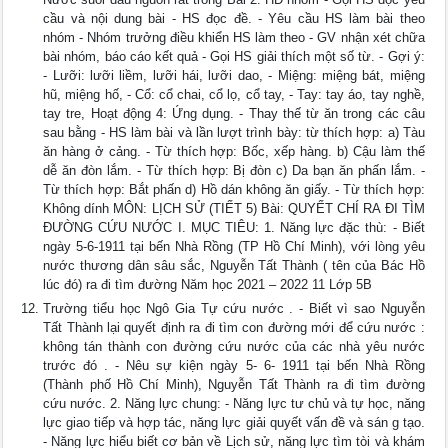
cầu và nội dung bài - HS đọc đề. - Yêu cầu HS làm bài theo
nhóm - Nhóm trưởng điều khiển HS làm theo - GV nhận xét chữa
bài nhóm, báo cáo kết quả - Gọi HS giải thích một số từ. - Gợi ý:
- Lưỡi: lưỡi liềm, lưỡi hái, lưỡi dao, - Miệng: miệng bát, miệng
hũ, miệng hố, - Cổ: cổ chai, cổ lọ, cổ tay, - Tay: tay áo, tay nghề,
tay tre, Hoạt động 4: Ứng dụng. - Thay thế từ ăn trong các câu
sau bằng - HS làm bài và lần lượt trình bày: từ thích hợp: a) Tàu
ăn hàng ở cảng. - Từ thích hợp: Bốc, xếp hàng. b) Cậu làm thế
dễ ăn đòn lắm. - Từ thích hợp: Bị đòn c) Da bạn ăn phấn lắm. -
Từ thích hợp: Bắt phấn d) Hồ dán không ăn giấy. - Từ thích hợp:
Không dính MÔN: LỊCH SỬ (TIẾT 5) Bài: QUYẾT CHÍ RA ĐI TÌM
ĐƯỜNG CỨU NƯỚC I. MỤC TIÊU: 1. Năng lực đặc thù: - Biết
ngày 5-6-1911 tại bến Nhà Rồng (TP Hồ Chí Minh), với lòng yêu
nước thương dân sâu sắc, Nguyễn Tất Thành ( tên của Bác Hồ
lúc đó) ra đi tìm đường Năm học 2021 – 2022 11 Lớp 5B
Trường tiểu học Ngô Gia Tự cứu nước . - Biết vì sao Nguyễn
Tất Thành lại quyết định ra đi tìm con đường mới để cứu nước :
không tán thành con đường cứu nước của các nhà yêu nước
trước đó . - Nêu sự kiện ngày 5- 6- 1911 tại bến Nhà Rồng
(Thành phố Hồ Chí Minh), Nguyễn Tất Thành ra đi tìm đường
cứu nước. 2. Năng lực chung: - Năng lực tư chủ và tự học, năng
lực giao tiếp và hợp tác, năng lực giải quyết vấn đề và sán g tạo.
- Năng lực hiểu biết cơ bản về Lịch sử, năng lực tìm tòi và khám