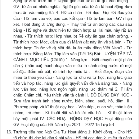
động tự đưa thức ăn + Nghĩa gốc của từ ăn là gì? vào miệng. -
GV: từ ăn có nhiều nghĩa. Nghĩa gốc của từ ăn là hoạt động đưa
thức ăn vào miệng Bài 4: HĐ cá nhân - HS đọc - Gọi HS đọc yêu
cầu - HS làm vào vở, báo cáo kết quả - HS tự làm bài - GV nhận
xét. Hoạt động 3: Ưng dụng. - Thay thế từ ăn trong các câu sau
bằng - HS nghe và thực hiện từ thích hợp: a) Hai màu này rất ăn
nhau. - Từ thích hợp: Hợp nhau b) Rễ cây ăn qua chân tường. -
Từ thích hợp: Mọc, đâm qua c) Mảnh đất này ăn về xã bên. - Từ
thích hợp: Thuộc về d) Một đô- la ăn mấy đồng Việt Nam? - Từ
thích hợp: Bằng Môn: Tập làm văn (Tiết 15) Bài: LUYỆN TẬP TẢ
CẢNH I. MỤC TIÊU (Cốt lõi) 1. Năng lực: - Biết chuyển một phần
dàn ý (thân bài) thành đoạn văn miêu tả cảnh sông nước rõ một
số đặc điểm nổi bật, rõ trình tự miêu tả . - Viết được đoạn văn
miêu tả theo yêu cầu - Năng lực tự chủ và tự học, năng lực giao
tiếp và hợp tác, năng lực giải quyết vấn đề và sáng tạo. - Năng
lực văn học, năng lực ngôn ngữ, năng lực thẩm mĩ 2. PHẩm
chất: Chăm chỉ. Yêu thích văn tả cảnh II. ĐỒ DÙNG DẠY HỌC -
Sưu tầm tranh ảnh sông nước, biển, sông, suối, hồ, đầm. III.
Phương pháp và kĩ thuật dạy học - Vấn đáp , quan sát, thảo luận
nhóm, trò chơi - Kĩ thuật đặt và trả lời câu hỏi. - Kĩ thuật trình
bày một phút IV. CÁC HOẠT ĐỘNG DẠY HỌC Hoạt động của
GV Hoạt động của HS Năm học 2021 – 2022 15 Lớp 5B
Trường tiểu học Ngô Gia Tự Hoạt động 1: Khởi động. - Cho HS
tổ chức thi đọc lại dàn ý bài văn - HS thi đọc dàn ý. miêu tả cảnh