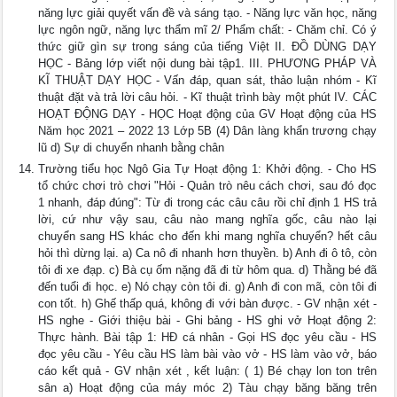
năng lực giải quyết vấn đề và sáng tạo. - Năng lực văn học, năng
lực ngôn ngữ, năng lực thẩm mĩ 2/ Phẩm chất: - Chăm chỉ. Có ý
thức giữ gìn sự trong sáng của tiếng Việt II. ĐỒ DÙNG DẠY
HỌC - Bảng lớp viết nội dung bài tập1. III. PHƯƠNG PHÁP VÀ
KĨ THUẬT DẠY HỌC - Vấn đáp, quan sát, thảo luận nhóm - Kĩ
thuật đặt và trả lời câu hỏi. - Kĩ thuật trình bày một phút IV. CÁC
HOẠT ĐỘNG DẠY - HỌC Hoạt động của GV Hoạt động của HS
Năm học 2021 – 2022 13 Lớp 5B (4) Dân làng khẩn trương chạy
lũ d) Sự di chuyển nhanh bằng chân
Trường tiểu học Ngô Gia Tự Hoạt động 1: Khởi động. - Cho HS
tổ chức chơi trò chơi "Hỏi - Quản trò nêu cách chơi, sau đó đọc
1 nhanh, đáp đúng": Từ đi trong các câu câu rồi chỉ định 1 HS trả
lời, cứ như vậy sau, câu nào mang nghĩa gốc, câu nào lại
chuyển sang HS khác cho đến khi mang nghĩa chuyển? hết câu
hỏi thì dừng lại. a) Ca nô đi nhanh hơn thuyền. b) Anh đi ô tô, còn
tôi đi xe đạp. c) Bà cụ ốm nặng đã đi từ hôm qua. d) Thằng bé đã
đến tuổi đi học. e) Nó chạy còn tôi đi. g) Anh đi con mã, còn tôi đi
con tốt. h) Ghế thấp quá, không đi với bàn được. - GV nhận xét -
HS nghe - Giới thiệu bài - Ghi bảng - HS ghi vở Hoạt động 2:
Thực hành. Bài tập 1: HĐ cá nhân - Gọi HS đọc yêu cầu - HS
đọc yêu cầu - Yêu cầu HS làm bài vào vở - HS làm vào vở, báo
cáo kết quả - GV nhận xét , kết luận: ( 1) Bé chạy lon ton trên
sân a) Hoạt động của máy móc 2) Tàu chạy băng băng trên