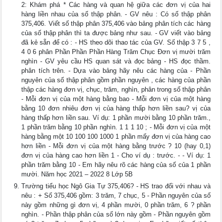
2: Khám phá * Các hàng và quan hệ giữa các đơn vị của hai
hàng liền nhau của số thập phân. - GV nêu : Có số thập phân
375,406. Viết số thập phân 375,406 vào bảng phân tích các hàng
của số thập phân thì ta được bảng như sau. - GV viết vào bảng
đã kẻ sẵn để có : - HS theo dõi thao tác của GV. Số thập 3 7 5 ,
4 0 6 phân Phần Phần Phần Hàng Trăm Chục Đơn vị mười trăm
nghìn - GV yêu cầu HS quan sát và đọc bảng - HS đọc thầm.
phân tích trên. - Dựa vào bảng hãy nêu các hàng của - Phần
nguyên của số thập phân gồm phần nguyên , các hàng của phần
thập các hàng đơn vị, chục, trăm, nghìn, phân trong số thập phân
- Mỗi đơn vị của một hàng bằng bao - Mỗi đơn vị của một hàng
bằng 10 đơn nhiêu đơn vị của hàng thấp hơn liền sau? vị của
hàng thấp hơn liền sau. Ví dụ: 1 phần mười bằng 10 phần trăm.,
1 phần trăm bằng 10 phần nghìn. 1 1 1 10 ; - Mỗi đơn vị của một
hàng bằng một 10 100 100 1000 1 phần mấy đơn vị của hàng cao
hơn liền - Mỗi đơn vị của một hàng bằng trước ? 10 (hay 0,1)
đơn vị của hàng cao hơn liền 1 - Cho ví dụ : trước. - - Ví dụ: 1
phần trăm bằng 10 - Em hãy nêu rõ các hàng của số của 1 phần
mười. Năm học 2021 – 2022 8 Lớp 5B
Trường tiểu học Ngô Gia Tự 375,406? - HS trao đổi với nhau và
nêu : + Số 375,406 gồm: 3 trăm, 7 chục, 5 - Phần nguyên của số
này gồm những gì đơn vị, 4 phần mười, 0 phần trăm, 6 ? phần
nghìn. - Phần thập phân của số lớn này gồm - Phần nguyên gồm