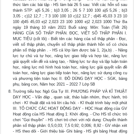
thức làm các bài tập - HS làm bài 26 5 sau: Viết các hỗn số sau
thành STP: a)5 5,26 ; b)3 3,05 ; 26 5 7 100 100 a)5 5,26 ; b)3
3,05 ; c)12 12,7 ; 7 3 100 100 10 c)12 12,7 ; d)45 45,03 3 23 10
100 d)45 45,03 e)2 2,023 23 100 1000 e)2 2,023 1000 Thứ Ba
ngày 19 tháng 10 năm 2021 Buổi sáng: Môn: Toán (Tiết 26)
HÀNG CỦA SỐ THẬP PHÂN. ĐỌC, VIẾT SỐ THẬP PHÂN I.
MỤC TIÊU (cốt lõi) - Biết tên các hàng của số thập phân - Đọc,
viết số thập phân, chuyển số thâp phân thành hỗn số có chứa
phân số thập phân . - HS cả lớp làm được bài 1, 2(a,b) . - Năng
lực tự chủ và tự học, năng lực giao tiếp và hợp tác, năng lực
giải quyết vấn đề và sáng tạo, - Năng lực tư duy và lập luận toán
học, năng lực mô hình hoá toán học, năng lực giải quyết vấn đề
toán học, năng lực giao tiếp toán học, năng lực sử dụng công cụ
và phương tiện toán học II. ĐỒ DÙNG DẠY HỌC - SGK, bảng
phụ, bảng con, Năm học 2021 – 2022 7 Lớp 5B
Trường tiểu học Ngô Gia Tự III. PHƯƠNG PHÁP VÀ KĨ THUẬT
DẠY HỌC - Vấn đáp , quan sát, thảo luận nhóm, thực hành, trò
chơi - Kĩ thuật đặt và trả lời câu hỏi. - Kĩ thuật trình bày một phút
III. TỔ CHỨC CÁC HOẠT ĐỘNG DẠY - HỌC Hoạt động của GV
Hoạt động của HS Hoạt động 1: Khởi động. - Cho HS tổ chức trò
chơi "Gọi thuyền" - HS chơi trò chơi với nội dung: Chuyển thành
phân số thập phân: 0,5;0,03; 7,5 0,92; 0,006; 8,92 - GV nhận xét
- HS theo dõi - Giới thiệu bài- Ghi bảng - HS ghi bảng Hoạt động