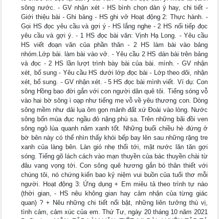
sông nước. - GV nhận xét - HS bình chọn dàn ý hay, chi tiết -
Giới thiệu bài - Ghi bảng - HS ghi vở Hoạt động 2: Thực hành. -
Gọi HS đọc yêu cầu và gợi ý - HS lắng nghe - 2 HS nối tiếp đọc
yêu cầu và gợi ý. - 1 HS đọc bài văn: Vịnh Hạ Long. - Yêu cầu
HS viết đoạn văn của phần thân - 2 HS làm bài vào bảng
nhóm.Lớp bài. làm bài vào vở. - Yêu cầu 2 HS dán bài trên bảng
và đọc - 2 HS lần lượt trình bày bài của bài. mình. - GV nhận
xét, bổ sung - Yêu cầu HS dưới lớp đọc bài - Lớp theo dõi, nhận
xét, bổ sung. - GV nhận xét. - 5 HS đọc bài mình viết. Ví dụ: Con
sông Hồng bao đời gắn với con người dân quê tôi. Tiếng sóng vỗ
vào hai bờ sông ì oạp như tiếng mẹ vỗ về yêu thương con. Dòng
sông mềm như dải lụa ôm gọn mảnh đất xứ Đoài vào lòng. Nước
sông bốn mùa đục ngầu đỏ nặng phù sa. Trên những bãi đồi ven
sông ngô lúa quanh năm xanh tốt. Những buổi chiều hè đứng ở
bờ bên này có thể nhìn thấy khói bếp bay lên sau những rặng tre
xanh của làng bên. Làn gió nhẹ thổi tới, mặt nước lăn tăn gợi
sóng. Tiếng gõ lách cách vào mạn thuyền của bác thuyền chài từ
đâu vang vọng tới. Con sông quê hương gắn bó thân thiết với
chúng tôi, nó chứng kiến bao kỷ niệm vui buồn của tuổi thơ mỗi
người. Hoạt động 3: Ứng dụng + Em miêu tả theo trình tự nào
(thời gian, - HS nêu không gian hay cảm nhận của từng giác
quan) ? + Nêu những chi tiết nổi bật, những liên tưởng thú vị,
tình cảm, cảm xúc của em. Thứ Tư, ngày 20 tháng 10 năm 2021