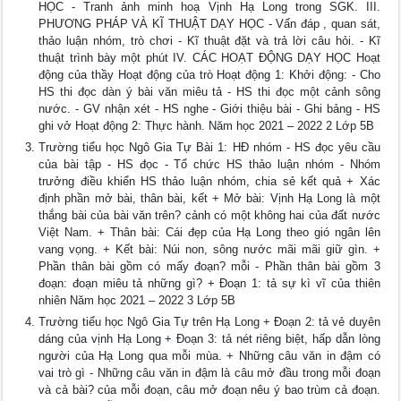
HỌC - Tranh ảnh minh hoạ Vịnh Hạ Long trong SGK. III.
PHƯƠNG PHÁP VÀ KĨ THUẬT DẠY HỌC - Vấn đáp , quan sát,
thảo luận nhóm, trò chơi - Kĩ thuật đặt và trả lời câu hỏi. - Kĩ
thuật trình bày một phút IV. CÁC HOẠT ĐỘNG DẠY HỌC Hoạt
động của thầy Hoạt động của trò Hoạt động 1: Khởi động: - Cho
HS thi đọc dàn ý bài văn miêu tả - HS thi đọc một cảnh sông
nước. - GV nhận xét - HS nghe - Giới thiệu bài - Ghi bảng - HS
ghi vở Hoạt động 2: Thực hành. Năm học 2021 – 2022 2 Lớp 5B
Trường tiểu học Ngô Gia Tự Bài 1: HĐ nhóm - HS đọc yêu cầu
của bài tập - HS đọc - Tổ chức HS thảo luận nhóm - Nhóm
trưởng điều khiển HS thảo luận nhóm, chia sẻ kết quả + Xác
định phần mở bài, thân bài, kết + Mở bài: Vịnh Hạ Long là một
thắng bài của bài văn trên? cảnh có một không hai của đất nước
Việt Nam. + Thân bài: Cái đẹp của Hạ Long theo gió ngân lên
vang vọng. + Kết bài: Núi non, sông nước mãi mãi giữ gìn. +
Phần thân bài gồm có mấy đoạn? mỗi - Phần thân bài gồm 3
đoạn: đoạn miêu tả những gì? + Đoạn 1: tả sự kì vĩ của thiên
nhiên Năm học 2021 – 2022 3 Lớp 5B
Trường tiểu học Ngô Gia Tự trên Hạ Long + Đoạn 2: tả vẻ duyên
dáng của vịnh Hạ Long + Đoạn 3: tả nét riêng biệt, hấp dẫn lòng
người của Hạ Long qua mỗi mùa. + Những câu văn in đậm có
vai trò gì - Những câu văn in đậm là câu mở đầu trong mỗi đoạn
và cả bài? của mỗi đoạn, câu mở đoạn nêu ý bao trùm cả đoạn.