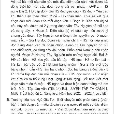
Với cả bài mỗi câu văn nêu một đặc điểm của cảnh vật được tả,
đồng thời liên kết các đoạn trong bài với nhau. - GVKL: - HS
nghe Bài 2: HĐ cặp đôi - Gọi HS đọc yêu cầu - HS đọc - Yêu cầu
HS thảo luận theo nhóm 2 để - HS thảo luận, chia sẻ kết quả
chọn câu mở đoạn cho mỗi đoạn văn + Đoạn 1: Điền câu (b) vì
câu này nêu được cả 2 ý trong đoạn văn: Tây Nguyên có núi cao
và rừng dày. + Đoạn 2: Điền câu (c) vì câu này nêu được ý
chung của đoạn: Tây Nguyên có những thảo nguyên rực rỡ muôn
màu sắc. - Gọi HS đọc đoạn văn hoàn chỉnh - HS nối tiếp nhau
đọc từng đoạn văn đã hoàn chỉnh. Đoạn 1: Tây nguyên có núi
cao chất ngất, có rừng cây đại ngàn. Phần phía Nam in dấu chân
người. Đoạn 2: Nhưng Tây Nguyên trên những ngọn đồi. Bài 3:
HĐ cá nhân - HS đọc yêu cầu bài tập - HS đọc - HS tự làm bài -
HS làm bài vào vở, 2 HS làm bảng nhóm - Gọi 2 HS viết vào
bảng nhóm, gắn - HS làm bảng nhóm đọc bài bảng và đọc bài - 3
HS dưới lớp đọc câu mở đoạn của - 3 HS đọc mình. - GV nhận
xét sửa chữa bổ xung Hoạt động 3: Mở rộng - Về nhà viết một
đoạn văn miêu tả một - HS nghe và thực hiện danh thắng mà em
biết. Môn: Tập làm văn (Tiết 14) Bài: LUYỆN TẬP TẢ CẢNH I.
MỤC TIÊU (cốt lõi) 1. Năng lực: Năm học 2021 – 2022 4 Lớp 5B
Trường tiểu học Ngô Gia Tự - Biết chuyển một phần dàn ý (thân
bài) thành đoạn văn miêu tả cảnh sông nước rõ một số đặc điểm
nổi bật, rõ trình tự miêu tả . - Viết được đoạn văn miêu tả theo