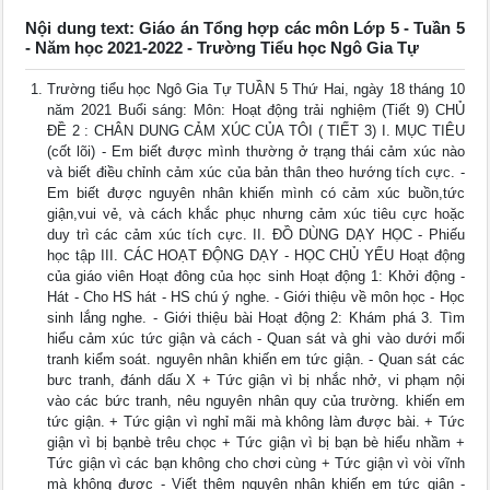
Nội dung text: Giáo án Tổng hợp các môn Lớp 5 - Tuần 5
- Năm học 2021-2022 - Trường Tiểu học Ngô Gia Tự
Trường tiểu học Ngô Gia Tự TUẦN 5 Thứ Hai, ngày 18 tháng 10
năm 2021 Buổi sáng: Môn: Hoạt động trải nghiệm (Tiết 9) CHỦ
ĐỀ 2 : CHÂN DUNG CẢM XÚC CỦA TÔI ( TIẾT 3) I. MỤC TIÊU
(cốt lõi) - Em biết được mình thường ở trạng thái cảm xúc nào
và biết điều chỉnh cảm xúc của bản thân theo hướng tích cực. -
Em biết được nguyên nhân khiến mình có cảm xúc buồn,tức
giận,vui vẻ, và cách khắc phục nhưng cảm xúc tiêu cực hoặc
duy trì các cảm xúc tích cực. II. ĐỒ DÙNG DẠY HỌC - Phiếu
học tập III. CÁC HOẠT ĐỘNG DẠY - HỌC CHỦ YẾU Hoạt động
của giáo viên Hoạt đông của học sinh Hoạt động 1: Khởi động -
Hát - Cho HS hát - HS chú ý nghe. - Giới thiệu về môn học - Học
sinh lắng nghe. - Giới thiệu bài Hoạt động 2: Khám phá 3. Tìm
hiểu cảm xúc tức giận và cách - Quan sát và ghi vào dưới mổi
tranh kiểm soát. nguyên nhân khiến em tức giận. - Quan sát các
bưc tranh, đánh dấu X + Tức giận vì bị nhắc nhở, vi phạm nội
vào các bức tranh, nêu nguyên nhân quy của trường. khiến em
tức giận. + Tức giận vì nghỉ mãi mà không làm được bài. + Tức
giận vì bị bạnbè trêu chọc + Tức giận vì bị bạn bè hiểu nhầm +
Tức giận vì các bạn không cho chơi cùng + Tức giận vì vòi vĩnh
mà không được - Viết thêm nguyên nhân khiến em tức giận -