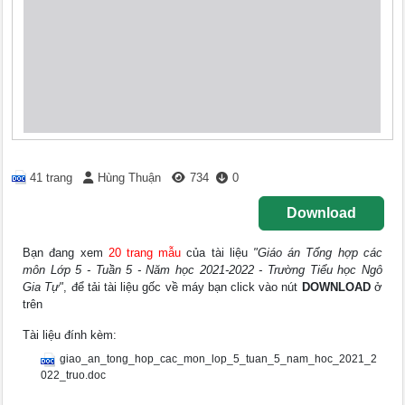
41 trang
Hùng Thuận
734
0
Download
Bạn đang xem
20 trang mẫu
của tài liệu
"Giáo án Tổng hợp các
môn Lớp 5 - Tuần 5 - Năm học 2021-2022 - Trường Tiểu học Ngô
Gia Tự"
, để tải tài liệu gốc về máy bạn click vào nút
DOWNLOAD
ở
trên
Tài liệu đính kèm:
giao_an_tong_hop_cac_mon_lop_5_tuan_5_nam_hoc_2021_2
022_truo.doc