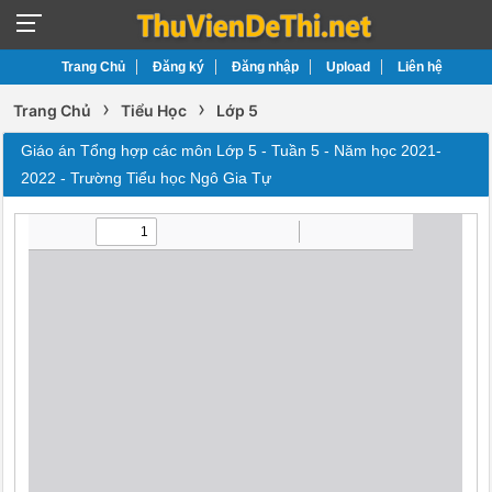
Trang Chủ
Đăng ký
Đăng nhập
Upload
Liên hệ
›
›
Trang Chủ
Tiểu Học
Lớp 5
Giáo án Tổng hợp các môn Lớp 5 - Tuần 5 - Năm học 2021-
2022 - Trường Tiểu học Ngô Gia Tự