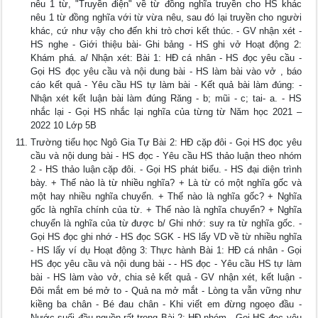
nêu 1 từ, "Truyền điện" về từ đồng nghĩa truyền cho HS khác
nêu 1 từ đồng nghĩa với từ vừa nêu, sau đó lại truyền cho người
khác, cứ như vậy cho đến khi trò chơi kết thúc. - GV nhận xét -
HS nghe - Giới thiệu bài- Ghi bảng - HS ghi vở Hoạt động 2:
Khám phá. a/ Nhận xét: Bài 1: HĐ cá nhân - HS đọc yêu cầu -
Gọi HS đọc yêu cầu và nội dung bài - HS làm bài vào vở , báo
cáo kết quả - Yêu cầu HS tự làm bài - Kết quả bài làm đúng: -
Nhận xét kết luận bài làm đúng Răng - b; mũi - c; tai- a. - HS
nhắc lại - Gọi HS nhắc lại nghĩa của từng từ Năm học 2021 –
2022 10 Lớp 5B
Trường tiểu học Ngô Gia Tự Bài 2: HĐ cặp đôi - Gọi HS đọc yêu
cầu và nội dung bài - HS đọc - Yêu cầu HS thảo luận theo nhóm
2 - HS thảo luận cặp đôi. - Gọi HS phát biểu. - HS đại diện trình
bày. + Thế nào là từ nhiều nghĩa? + Là từ có một nghĩa gốc và
một hay nhiều nghĩa chuyển. + Thế nào là nghĩa gốc? + Nghĩa
gốc là nghĩa chính của từ. + Thế nào là nghĩa chuyển? + Nghĩa
chuyển là nghĩa của từ được b/ Ghi nhớ: suy ra từ nghĩa gốc. -
Gọi HS đọc ghi nhớ - HS đọc SGK - HS lấy VD về từ nhiều nghĩa
- HS lấy ví dụ Hoạt động 3: Thực hành Bài 1: HĐ cá nhân - Gọi
HS đọc yêu cầu và nội dung bài - - HS đọc - Yêu cầu HS tự làm
bài - HS làm vào vở, chia sẻ kết quả - GV nhận xét, kết luận -
Đôi mắt em bé mở to - Quả na mở mắt - Lòng ta vẫn vững như
kiềng ba chân - Bé đau chân - Khi viết em đừng ngoẹo đầu -
Nước suối đầu nguồn rất trong Bài 2: HĐ nhóm - Gọi HS đọc yêu