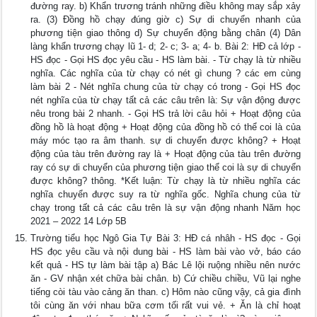
đường ray. b) Khẩn trương tránh những điều không may sắp xảy
ra. (3) Đồng hồ chạy đúng giờ c) Sự di chuyển nhanh của
phương tiện giao thông d) Sự chuyển động bằng chân (4) Dân
làng khẩn trương chạy lũ 1- d; 2- c; 3- a; 4- b. Bài 2: HĐ cả lớp -
HS đọc - Gọi HS đọc yêu cầu - HS làm bài. - Từ chạy là từ nhiều
nghĩa. Các nghĩa của từ chạy có nét gì chung ? các em cùng
làm bài 2 - Nét nghĩa chung của từ chạy có trong - Gọi HS đọc
nét nghĩa của từ chạy tất cả các câu trên là: Sự vận động được
nêu trong bài 2 nhanh. - Gọi HS trả lời câu hỏi + Hoạt động của
đồng hồ là hoạt động + Hoạt động của đồng hồ có thể coi là của
máy móc tạo ra âm thanh. sự di chuyển được không? + Hoạt
động của tàu trên đường ray là + Hoạt động của tàu trên đường
ray có sự di chuyển của phương tiện giao thể coi là sự di chuyển
được không? thông. *Kết luận: Từ chạy là từ nhiều nghĩa các
nghĩa chuyển được suy ra từ nghĩa gốc. Nghĩa chung của từ
chạy trong tất cả các câu trên là sự vận động nhanh Năm học
2021 – 2022 14 Lớp 5B
Trường tiểu học Ngô Gia Tự Bài 3: HĐ cá nhâh - HS đọc - Gọi
HS đọc yêu cầu và nội dung bài - HS làm bài vào vở, báo cáo
kết quả - HS tự làm bài tập a) Bác Lê lội ruộng nhiều nên nước
ăn - GV nhận xét chữa bài chân. b) Cứ chiều chiều, Vũ lại nghe
tiếng còi tàu vào cảng ăn than. c) Hôm nào cũng vậy, cả gia đình
tôi cùng ăn với nhau bữa cơm tối rất vui vẻ. + Ăn là chỉ hoạt