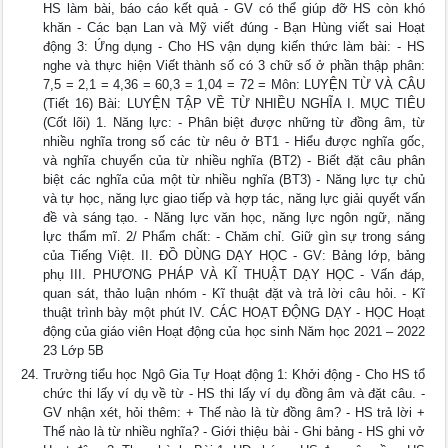
HS làm bài, báo cáo kết quả - GV có thể giúp đỡ HS còn khó
khăn - Các bạn Lan và Mỹ viết đúng - Bạn Hùng viết sai Hoạt
động 3: Ứng dụng - Cho HS vận dụng kiến thức làm bài: - HS
nghe và thực hiện Viết thành số có 3 chữ số ở phần thập phân:
7,5 = 2,1 = 4,36 = 60,3 = 1,04 = 72 = Môn: LUYỆN TỪ VÀ CÂU
(Tiết 16) Bài: LUYỆN TẬP VỀ TỪ NHIỀU NGHĨA I. MỤC TIÊU
(Cốt lõi) 1. Năng lực: - Phân biệt được những từ đồng âm, từ
nhiều nghĩa trong số các từ nêu ở BT1 - Hiểu được nghĩa gốc,
và nghĩa chuyển của từ nhiều nghĩa (BT2) - Biết đặt câu phân
biệt các nghĩa của một từ nhiều nghĩa (BT3) - Năng lực tự chủ
và tự học, năng lực giao tiếp và hợp tác, năng lực giải quyết vấn
đề và sáng tạo. - Năng lực văn học, năng lực ngôn ngữ, năng
lực thẩm mĩ. 2/ Phẩm chất: - Chăm chỉ. Giữ gìn sự trong sáng
của Tiếng Việt. II. ĐỒ DÙNG DẠY HỌC - GV: Bảng lớp, bảng
phụ III. PHƯƠNG PHÁP VÀ KĨ THUẬT DẠY HỌC - Vấn đáp,
quan sát, thảo luận nhóm - Kĩ thuật đặt và trả lời câu hỏi. - Kĩ
thuật trình bày một phút IV. CÁC HOẠT ĐỘNG DẠY - HỌC Hoạt
động của giáo viên Hoạt động của học sinh Năm học 2021 – 2022
23 Lớp 5B
Trường tiểu học Ngô Gia Tự Hoạt động 1: Khởi động - Cho HS tổ
chức thi lấy ví dụ về từ - HS thi lấy ví dụ đồng âm và đặt câu. -
GV nhận xét, hỏi thêm: + Thế nào là từ đồng âm? - HS trả lời +
Thế nào là từ nhiều nghĩa? - Giới thiệu bài - Ghi bảng - HS ghi vở