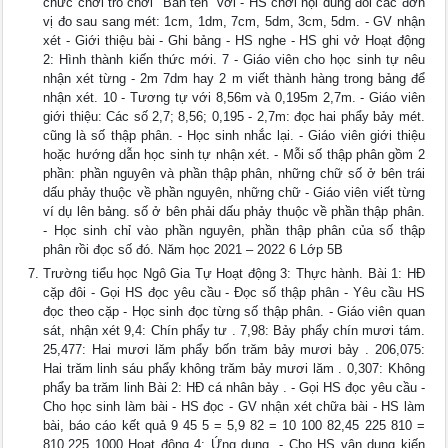
chức chơi trò chơi "Bắn tên" với - HS chơi nội dung đổi các đơn
vị đo sau sang mét: 1cm, 1dm, 7cm, 5dm, 3cm, 5dm. - GV nhận
xét - Giới thiệu bài - Ghi bảng - HS nghe - HS ghi vở Hoạt động
2: Hình thành kiến thức mới. 7 - Giáo viên cho học sinh tự nêu
nhận xét từng - 2m 7dm hay 2 m viết thành hàng trong bảng để
nhận xét. 10 - Tương tự với 8,56m và 0,195m 2,7m. - Giáo viên
giới thiệu: Các số 2,7; 8,56; 0,195 - 2,7m: đọc hai phẩy bảy mét.
cũng là số thập phân. - Học sinh nhắc lại. - Giáo viên giới thiệu
hoặc hướng dẫn học sinh tự nhận xét. - Mỗi số thập phân gồm 2
phần: phần nguyên và phần thập phân, những chữ số ở bên trái
dấu phảy thuộc về phần nguyên, những chữ - Giáo viên viết từng
ví dụ lên bảng. số ở bên phải dấu phảy thuộc về phần thập phân.
- Học sinh chỉ vào phần nguyên, phần thập phân của số thập
phân rồi đọc số đó. Năm học 2021 – 2022 6 Lớp 5B
Trường tiểu học Ngô Gia Tự Hoạt động 3: Thực hành. Bài 1: HĐ
cặp đôi - Gọi HS đọc yêu cầu - Đọc số thập phân - Yêu cầu HS
đọc theo cặp - Học sinh đọc từng số thập phân. - Giáo viên quan
sát, nhận xét 9,4: Chín phẩy tư . 7,98: Bảy phẩy chín mươi tám.
25,477: Hai mươi lăm phẩy bốn trăm bảy mươi bảy . 206,075:
Hai trăm linh sáu phẩy không trăm bảy mươi lăm . 0,307: Không
phẩy ba trăm linh Bài 2: HĐ cá nhân bảy . - Gọi HS đọc yêu cầu -
Cho học sinh làm bài - HS đọc - GV nhận xét chữa bài - HS làm
bài, báo cáo kết quả 9 45 5 = 5,9 82 = 10 100 82,45 225 810 =
810,225 1000 Hoạt động 4: Ứng dụng. - Cho HS vận dụng kiến