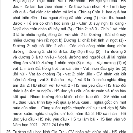
Hoạt động 2: Thực hành. Bài 1: HĐ nhóm - HS đọc yêu cầu - HS
đọc - HS làm bài theo nhóm - HS thảo luận nhóm 4 - Trình bày
kết quả - Đại diện các nhóm trả lời a. Chín a) Chín 1: hoa quả hạt
phát triển đến - Lúa ngoài đồng đã chín vàng (1) mức thu hoạch
được - Tổ em có chín học sinh (1) - Chín 3: suy nghĩ kĩ càng -
Nghĩ cho chín chắn rồi hãy nói (3) - Chín 2: số 9 - Chín 1 và chín
3 là từ nhiều nghĩa, đồng âm với chín 2 b. Đường - Bát chè này
nhiều đường nên rất ngọt b) Đường 1: chất kết tinh vị ngọt (1) -
Đường 2: vật nối liền 2 đầu - Các chú công nhân đang chữa
đường - Đường 3: chỉ lối đi lại. dây điện thoại (2) - Từ đường 2
và đường 3 là từ nhiều - Ngoài đường mọi người đã đi lại nghĩa
đồng âm với từ đường 1 nhộn nhịp (3) c. Vạt - Vạt nương (1) c)
vạt 1: mảnh đất trồng trọt trải dài trên - Vạt nhọn đầu gậy tre (2)
đồi núi - Vạt áo choàng (3) - vạt 2: xiên đẽo - GV nhận xét kết
luận bài đúng - vạt 3: thân áo - Vạt 1 và 3 là từ nhiều nghĩa đồng
âm Bài 2: HĐ nhóm với từ vạt 2 - HS nêu yêu cầu - HS trao đổi
thảo luận tìm ra nghĩa - HS đọc yêu cầu của từ xuân và trình bày
kết quả - Nhóm trưởng điều khiển nhóm trao đổi - GV nhận xét
KL thảo luận, trình bày kết quả a) Mùa xuân .: nghĩa gốc: chỉ một
mùa của năm. . Càng xuân: nghĩa chuyển chỉ sự tươi đẹp b) Bẩy
mươi xuân: nghĩa chuyển: chỉ tuổi, năm Bài 3: HĐ cá nhân - HS
đọc yêu cầu - HS nêu yêu cầu - HS tự làm bài - HS làm vào vở
Năm học 2021 – 2022 24 Lớp 5B
Trường tiểu học Ngô Gia Tự - GV nhận xét chữa bài - HS chia