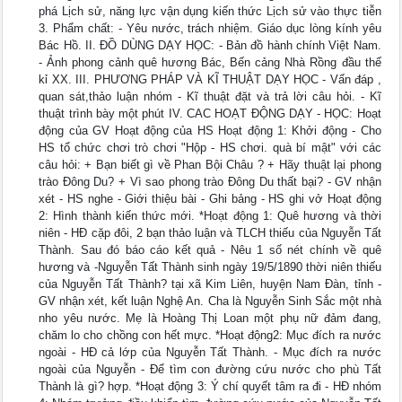
phá Lịch sử, năng lực vận dụng kiến thức Lịch sử vào thực tiễn
3. Phẩm chất: - Yêu nước, trách nhiệm. Giáo dục lòng kính yêu
Bác Hồ. II. ĐỒ DÙNG DẠY HỌC: - Bản đồ hành chính Việt Nam.
- Ảnh phong cảnh quê hương Bác, Bến cảng Nhà Rồng đầu thế
kỉ XX. III. PHƯƠNG PHÁP VÀ KĨ THUẬT DẠY HỌC - Vấn đáp ,
quan sát,thảo luận nhóm - Kĩ thuật đặt và trả lời câu hỏi. - Kĩ
thuật trình bày một phút IV. CAC HOẠT ĐỘNG DẠY - HỌC: Hoạt
động của GV Hoạt động của HS Hoạt động 1: Khởi động - Cho
HS tổ chức chơi trò chơi "Hộp - HS chơi. quà bí mật" với các
câu hỏi: + Bạn biết gì về Phan Bội Châu ? + Hãy thuật lại phong
trào Đông Du? + Vì sao phong trào Đông Du thất bại? - GV nhận
xét - HS nghe - Giới thiệu bài - Ghi bảng - HS ghi vở Hoạt động
2: Hình thành kiến thức mới. *Hoạt động 1: Quê hương và thời
niên - HĐ cặp đôi, 2 bạn thảo luận và TLCH thiếu của Nguyễn Tất
Thành. Sau đó báo cáo kết quả - Nêu 1 số nét chính về quê
hương và -Nguyễn Tất Thành sinh ngày 19/5/1890 thời niên thiếu
của Nguyễn Tất Thành? tại xã Kim Liên, huyện Nam Đàn, tỉnh -
GV nhận xét, kết luận Nghệ An. Cha là Nguyễn Sinh Sắc một nhà
nho yêu nước. Mẹ là Hoàng Thị Loan một phụ nữ đảm đang,
chăm lo cho chồng con hết mực. *Hoạt động2: Mục đích ra nước
ngoài - HĐ cả lớp của Nguyễn Tất Thành. - Mục đích ra nước
ngoài của Nguyễn - Để tìm con đường cứu nước cho phù Tất
Thành là gì? hợp. *Hoạt động 3: Ý chí quyết tâm ra đi - HĐ nhóm