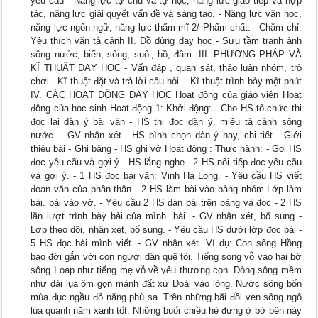
yêu cầu - Năng lực tự chủ và tự học, năng lực giao tiếp và hợp
tác, năng lực giải quyết vấn đề và sáng tạo. - Năng lực văn học,
năng lực ngôn ngữ, năng lực thẩm mĩ 2/ Phẩm chất: - Chăm chỉ.
Yêu thích văn tả cảnh II. Đồ dùng dạy học - Sưu tầm tranh ảnh
sông nước, biển, sông, suối, hồ, đầm. III. PHƯƠNG PHÁP VÀ
KĨ THUẬT DẠY HỌC - Vấn đáp , quan sát, thảo luận nhóm, trò
chơi - Kĩ thuật đặt và trả lời câu hỏi. - Kĩ thuật trình bày một phút
IV. CÁC HOẠT ĐỘNG DẠY HỌC Hoạt động của giáo viên Hoạt
động của học sinh Hoạt động 1: Khởi động: - Cho HS tổ chức thi
đọc lại dàn ý bài văn - HS thi đọc dàn ý. miêu tả cảnh sông
nước. - GV nhận xét - HS bình chọn dàn ý hay, chi tiết - Giới
thiệu bài - Ghi bảng - HS ghi vở Hoạt động : Thực hành: - Gọi HS
đọc yêu cầu và gợi ý - HS lắng nghe - 2 HS nối tiếp đọc yêu cầu
và gợi ý. - 1 HS đọc bài văn: Vịnh Hạ Long. - Yêu cầu HS viết
đoạn văn của phần thân - 2 HS làm bài vào bảng nhóm.Lớp làm
bài. bài vào vở. - Yêu cầu 2 HS dán bài trên bảng và đọc - 2 HS
lần lượt trình bày bài của mình. bài. - GV nhận xét, bổ sung -
Lớp theo dõi, nhận xét, bổ sung. - Yêu cầu HS dưới lớp đọc bài -
5 HS đọc bài mình viết. - GV nhận xét. Ví dụ: Con sông Hồng
bao đời gắn với con người dân quê tôi. Tiếng sóng vỗ vào hai bờ
sông ì oạp như tiếng mẹ vỗ về yêu thương con. Dòng sông mềm
như dải lụa ôm gọn mảnh đất xứ Đoài vào lòng. Nước sông bốn
mùa đục ngầu đỏ nặng phù sa. Trên những bãi đồi ven sông ngô
lúa quanh năm xanh tốt. Những buổi chiều hè đứng ở bờ bên này