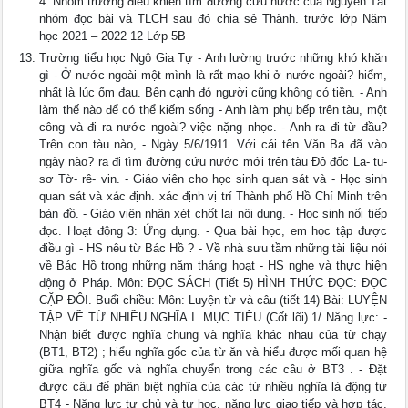
4: Nhóm trưởng điều khiển tìm đường cứu nước của Nguyễn Tất
nhóm đọc bài và TLCH sau đó chia sẻ Thành. trước lớp Năm
học 2021 – 2022 12 Lớp 5B
Trường tiểu học Ngô Gia Tự - Anh lường trước những khó khăn
gì - Ở nước ngoài một mình là rất mạo khi ở nước ngoài? hiểm,
nhất là lúc ốm đau. Bên cạnh đó người cũng không có tiền. - Anh
làm thế nào để có thể kiếm sống - Anh làm phụ bếp trên tàu, một
công và đi ra nước ngoài? việc nặng nhọc. - Anh ra đi từ đầu?
Trên con tàu nào, - Ngày 5/6/1911. Với cái tên Văn Ba đã vào
ngày nào? ra đi tìm đường cứu nước mới trên tàu Đô đốc La- tu-
sơ Tờ- rê- vin. - Giáo viên cho học sinh quan sát và - Học sinh
quan sát và xác định. xác định vị trí Thành phố Hồ Chí Minh trên
bản đồ. - Giáo viên nhận xét chốt lại nội dung. - Học sinh nối tiếp
đọc. Hoạt động 3: Ứng dụng. - Qua bài học, em học tập được
điều gì - HS nêu từ Bác Hồ ? - Về nhà sưu tầm những tài liệu nói
về Bác Hồ trong những năm tháng hoạt - HS nghe và thực hiện
động ở Pháp. Môn: ĐỌC SÁCH (Tiết 5) HÌNH THỨC ĐỌC: ĐỌC
CẶP ĐÔI. Buổi chiều: Môn: Luyện từ và câu (tiết 14) Bài: LUYỆN
TẬP VỀ TỪ NHIỀU NGHĨA I. MỤC TIÊU (Cốt lõi) 1/ Năng lực: -
Nhận biết được nghĩa chung và nghĩa khác nhau của từ chạy
(BT1, BT2) ; hiểu nghĩa gốc của từ ăn và hiểu được mối quan hệ
giữa nghĩa gốc và nghĩa chuyển trong các câu ở BT3 . - Đặt
được câu để phân biệt nghĩa của các từ nhiều nghĩa là động từ
BT4 - Năng lực tự chủ và tự học, năng lực giao tiếp và hợp tác,