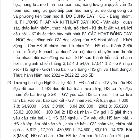
học, năng lực mô hình hoá toán học, năng lực giải quyết vấn đề
toán học, năng lực giao tiếp toán học, năng lực sử dụng công cụ
và phương tiện toán học II. ĐỒ DÙNG DẠY HỌC - Bảng nhóm.
III. PHƯƠNG PHÁP VÀ KĨ THUẬT DẠY HỌC - Vấn đáp , quan
sát, thảo luận nhóm, thực hành, trò chơi - Kĩ thuật đặt và trả lời
câu hỏi. - Kĩ thuật trình bày một phút IV. CÁC HOẠT ĐỘNG DẠY
- HỌC Hoạt động của GV Hoạt động của HS Hoạt động1 : Khởi
động. - Cho HS tổ chức chơi trò chơi "Ai - HS chia thành 2 đội
chơi, mỗi đội 5 nhanh, ai đúng" với nội dung: chuyển bạn thi nối
tiếp nhau, đội nào đúng và các STP sau thành hỗn số: nhanh
hơn thì giành chiến thắng 3,12 4,3 54,07 17,544 1,2 - GV nhận
xét - HS nghe - Giới thiệu bài - Ghi bảng - HS ghi vở Hoạt động3:
Thực hành Năm học 2021 – 2022 22 Lớp 5B
Trường tiểu học Ngô Gia Tự Bài 1: HĐ cá nhân - GV yêu cầu HS
đọc đề toán. - 1 HS đọc đề bài toán trước lớp, HS cả lớp đọc
thầm đề bài trong SGK. - GV yêu cầu HS làm bài. - HS cả lớp
làm bài vào vở, báo cáo kết - GV nhận xét, kết luận quả. 7,800 =
7,8; 64,9000 = 64,9; 3,0400 = 3,04 200,300 = 2001,3; 35,0200 =
35,02: 100,000 = 100 Bài 2: HĐ cá nhân - GV gọi HS giải thích
yêu cầu của bài. - 1 HS (M3,4)nêu. - GV yêu cầu HS làm bài. -
HS cả lớp làm bài vào vở , chia sẻ kết - GV nhận xét, chữa bài
quả a. 5,612 ; 17,200 ; 480,590 b. 24,500 ; 80,010 ; 14,678. Bài
3:(M3,4): HĐ cá nhân - Cho HS tự làm bài rồi báo cáo kết quả -