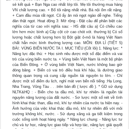
sẻ kết quả + Bạn Nga cao nhất lớp tôi. Mẹ tôi thường mua hàng
VN chất lượng cao. + Bố tôi nặng nhất nhà. Bà nội ốm rất nặng.
+ Cam đầu mùa rất ngọt. Cô ấy ăn nói ngọt ngào dễ nghe. Tiếng
đàn thật ngọt. Hoạt động 3: Mở rộng - Đặt câu để phân biệt các
nghĩa của từ cao với nghĩa sau: - HS đặt câu a) Có chiều cao
lớn hơn mức bình a) Cây cột cờ cao chót vót. thường b) Có số
lượng hoặc chất lượng hơn b) Bột giặt ô-mô là hàng Việt Nam
chất hẳn mức bình thường lượng cao. MÔN: ĐỊA LÍ (TIẾT 5)
BÀI: VÙNG BIỂN NƯỚC TA I. MỤC TIÊU (Cốt lõi) 1. Năng lực: *
Năng lực đặc thù: + Học sinh nêu được một số đặc điểm và vai
trò của vùng biển nước ta. + Vùng biển Việt Nam là một bộ phận
của Biển Đông. + Ở vùng biển Việt Nam, nước không bao giờ
đóng băng. + Biển có vai trò điều hoà khí hậu, là đường giao
thông quan trọng và cung cấp nguồn tài nguyên to lớn. - Chỉ
được một số điểm du lịch, nghỉ mát ven bển nổi tiếng :Hạ Long,
Nha Trang, Vũng Tàu . . .trên bản đồ ( lược đồ ). * GD sử dụng
NLTK&HQ : - Biển cho ta dầu mỏ, khí tự nhiên- là nguồn tài
nguyên năng lượng của đất nước. - Sơ lược một số nét về tình
hình khai thác than, dầu mỏ, khí tự nhiên của nước ta hiện nay. -
Ảnh hưởng của việc khai thác dầu mỏ, khí tự nhiên đối với môi
trường không khí, nước. - Sử dụng xăng và ga tiết kiệm trong
cuộc sống sinh hoạt hàng ngày. * Năng lực chung: - Năng lực tư
chủ và tự học, năng lực giao tiếp và hợp tác, năng lực giải quyết