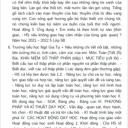
có thể nhìn thấy khói bếp bay lên sau những rặng tre xanh của
làng bên. Làn gió nhẹ thổi tới, mặt nước lăn tăn gợi sóng. Tiếng
gõ lách cách vào mạn thuyền của bác thuyền chài từ đâu vang
vọng tới. Con sông quê hương gắn bó thân thiết với chúng tôi,
nó chứng kiến bao kỷ niệm vui buồn của tuổi thơ mỗi người.
Hoạt động 3: Ứng dụng + Em miêu tả theo trình tự nào (thời
gian, - HS nêu không gian hay cảm nhận của từng giác quan) ?
Năm học 2021 – 2022 5 Lớp 5B
Trường tiểu học Ngô Gia Tự + Nêu những chi tiết nổi bật, những
liên tưởng thú vị, tình cảm, cảm xúc của em. Môn: Toán (Tiết 25)
Bài: KHÁI NIỆM SỐ THẬP PHÂN (tiếp) I. MỤC TIÊU (cốt lõi) -
Biết cấu tạo số thập phân có phần nguyên và phần thập phân . -
Biết đọc, viết các số thập phân ( các dạng đơn giản thường gặp).
- HS cả lớp làm được bài 1,2. - Năng lực tự chủ và tự học, năng
lực giao tiếp và hợp tác, năng lực giải quyết vấn đề và sáng tạo,
- Năng lực tư duy và lập luận toán học, năng lực mô hình hoá
toán học, năng lực giải quyết vấn đề toán học, năng lực giao tiếp
toán học, năng lực sử dụng công cụ và phương tiện toán học II.
Đồ dùng dạy học - SGK, Bảng phụ - Bảng con III. PHƯƠNG
PHÁP VÀ KĨ THUẬT DẠY HỌC - Vấn đáp , quan sát, thực hành,
trò chơi - Kĩ thuật đặt và trả lời câu hỏi. - Kĩ thuật trình bày một
phút IV. CÁC HOẠT ĐỘNG DẠY HỌC: Hoạt động của giáo viên
Hoạt động của học sinh Hoạt động 1: Khởi động - Cho HS tổ