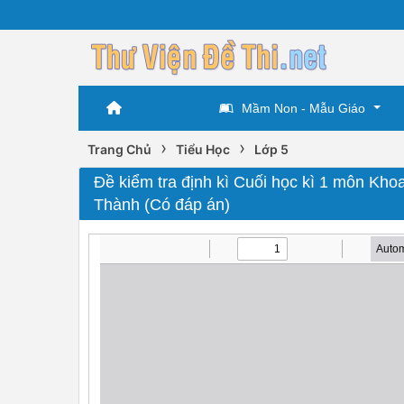
Mầm Non - Mẫu Giáo
›
›
Trang Chủ
Tiểu Học
Lớp 5
Đề kiểm tra định kì Cuối học kì 1 môn Kho
Thành (Có đáp án)