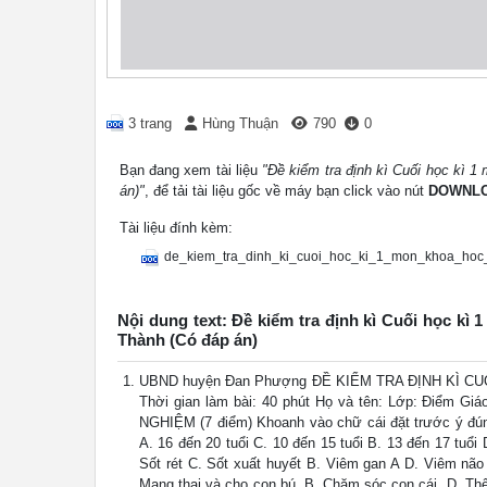
3 trang
Hùng Thuận
790
0
Bạn đang xem tài liệu
"Đề kiểm tra định kì Cuối học kì 
án)"
, để tải tài liệu gốc về máy bạn click vào nút
DOWNL
Tài liệu đính kèm:
de_kiem_tra_dinh_ki_cuoi_hoc_ki_1_mon_khoa_hoc
Nội dung text: Đề kiểm tra định kì Cuối học kì
Thành (Có đáp án)
UBND huyện Đan Phượng ĐỀ KIỂM TRA ĐỊNH KÌ CUỐI K
Thời gian làm bài: 40 phút Họ và tên: Lớp: Điểm Gi
NGHIỆM (7 điểm) Khoanh vào chữ cái đặt trước ý đúng
A. 16 đến 20 tuổi C. 10 đến 15 tuổi B. 13 đến 17 tuổi
Sốt rét C. Sốt xuất huyết B. Viêm gan A D. Viêm não
Mang thai và cho con bú. B. Chăm sóc con cái. D. Thê