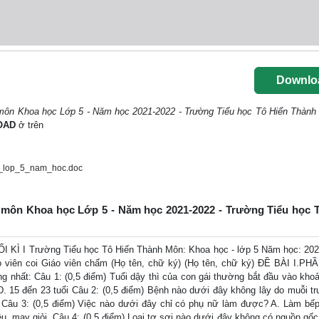
Downlo
1 môn Khoa học Lớp 5 - Năm học 2021-2022 - Trường Tiểu học Tô Hiến Thành
OAD
ở trên
_lop_5_nam_hoc.doc
 1 môn Khoa học Lớp 5 - Năm học 2021-2022 - Trường Tiểu học T
Ì I Trường Tiểu học Tô Hiến Thành Môn: Khoa học - lớp 5 Năm học: 202
áo viên coi Giáo viên chấm (Họ tên, chữ ký) (Họ tên, chữ ký) ĐỀ BÀI I.P
 nhất: Câu 1: (0,5 điểm) Tuổi dậy thì của con gái thường bắt đầu vào kho
 D. 15 đến 23 tuổi Câu 2: (0,5 điểm) Bệnh nào dưới đây không lây do muỗi tr
 Câu 3: (0,5 điểm) Việc nào dưới đây chỉ có phụ nữ làm được? A. Làm bếp 
u, may giỏi. Câu 4: (0,5 điểm) Loại tơ sợi nào dưới đây không có nguồn gốc