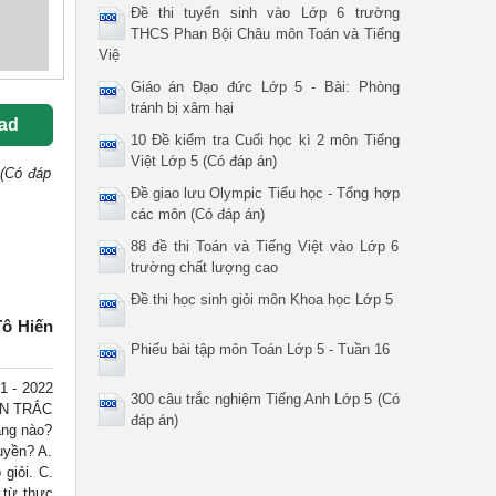
Đề thi tuyển sinh vào Lớp 6 trường
THCS Phan Bội Châu môn Toán và Tiếng
Việ
Giáo án Đạo đức Lớp 5 - Bài: Phòng
tránh bị xâm hại
ad
10 Đề kiểm tra Cuối học kì 2 môn Tiếng
Việt Lớp 5 (Có đáp án)
 (Có đáp
Đề giao lưu Olympic Tiểu học - Tổng hợp
các môn (Có đáp án)
88 đề thi Toán và Tiếng Việt vào Lớp 6
trường chất lượng cao
Đề thi học sinh giỏi môn Khoa học Lớp 5
ô Hiến
Phiếu bài tập môn Toán Lớp 5 - Tuần 16
1 - 2022
300 câu trắc nghiệm Tiếng Anh Lớp 5 (Có
HẦN TRẮC
đáp án)
ảng nào?
uyền? A.
giỏi. C.
 từ thực