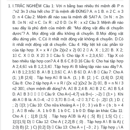
I.TRẮC NGHIỆM Câu 1: Với n bằng bao nhiêu thì mệnh đề P n
:"n2 3n 3 chia hết cho 3” là mệnh đề ĐÚNG? A. n 1 B. n 2 C. n 3
D. n 4 Câu 2: Mệnh đề nào sau là mệnh đề SAI? A. n N : n 2n
B. n N : n2 n C. x R : x2 0 D. x R : x x2 Câu 3: Mệnh đề nào
sau đây là phủ định của mệnh đề: “Mọi động vật đều di chuyển
đựơc”? A. Mọi động vật đều không di chuyển. B.Mọi động vật
đều đứng yên. C.Có ít nhất một động vật không di chuyển. D.Có
ít nhất một động vật di chuyển. Câu 4: Hãy liệt kê các phần tử
của tập hợp: X = x ¥ / (3x 2)(x2 x 2) 0 2  A. X ; 1;2 B. X 2;
1 C. X  D. X 2 3  Câu 5: Cho tập X = 2,3,4,5 . Tập X có
bao nhiêu tập hợp con? A.4 B.6 C.8 D.16 Câu 6: Cho hai tập hợp
A 2,4,6 và B 1,2,3,4 .Tập hợp A\ B bằng tập nào sau đây? A.
A \ B 1;2;3;5 B. A \ B 1;3;6 C. A \ B 6 D. A \ B  Câu 7: Cho A
(1; );B [2;6] . Tập hợp A B là A. (1; ) B. [2; ) C. (1;6] D. [2;6]
Câu 8: Cho 2 tập hợp A = x R / (2x x2 )(2x2 3x 2) 0, B = n N / 3
n2 30, chọn mệnh đề đúng? A. A B 2,4 B. A B 2 C. A B 5,4
D. A B 3     Câu 9: Cho A=[–4;7] và B=(– ;–2)  (3;+ ). Khi
đó A  B là: A.–4; –2  3;7 B.–4; –2  3;7 C. (– ;2] (3; ) D. (
; 2) [3; ) Câu 10: Cho nữa khoảng A = [ 0 ; 3 ) và B = ( b ; b + 4
] . A  B nếu : A. 1 b 0 B. 1 b 0 C. 1 b 0 D. Đáp án khác Câu 11:
Cho A ( ; 1];B [1;5] . Tập hợp AB là A) ( ;5] B) [ 1;5] C) ( ;
1][1;5] D)  Câu 12: Cho A ( 2;2];B ( ;0) . Tập hợp A \ B là A) (
2;0) B) [2; ) C) [0;2] D)  Câu 13: Cho A = [ –3 ; 2 ). Tập hợp ¡ \ A