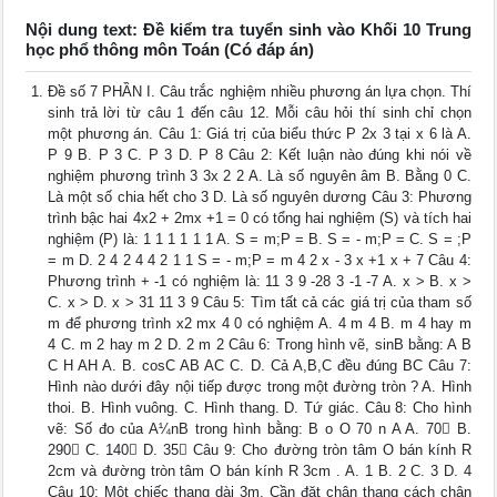
Nội dung text: Đề kiểm tra tuyển sinh vào Khối 10 Trung
học phổ thông môn Toán (Có đáp án)
Đề số 7 PHẦN I. Câu trắc nghiệm nhiều phương án lựa chọn. Thí
sinh trả lời từ câu 1 đến câu 12. Mỗi câu hỏi thí sinh chỉ chọn
một phương án. Câu 1: Giá trị của biểu thức P 2x 3 tại x 6 là A.
P 9 B. P 3 C. P 3 D. P 8 Câu 2: Kết luận nào đúng khi nói về
nghiệm phương trình 3 3x 2 2 A. Là số nguyên âm B. Bằng 0 C.
Là một số chia hết cho 3 D. Là số nguyên dương Câu 3: Phương
trình bậc hai 4x2 + 2mx +1 = 0 có tổng hai nghiệm (S) và tích hai
nghiệm (P) là: 1 1 1 1 1 1 A. S = m;P = B. S = - m;P = C. S = ;P
= m D. 2 4 2 4 4 2 1 1 S = - m;P = m 4 2 x - 3 x +1 x + 7 Câu 4:
Phương trình + -1 có nghiệm là: 11 3 9 -28 3 -1 -7 A. x > B. x >
C. x > D. x > 31 11 3 9 Câu 5: Tìm tất cả các giá trị của tham số
m để phương trình x2 mx 4 0 có nghiệm A. 4 m 4 B. m 4 hay m
4 C. m 2 hay m 2 D. 2 m 2 Câu 6: Trong hình vẽ, sinB bằng: A B
C H AH A. B. cosC AB AC C. D. Cả A,B,C đều đúng BC Câu 7:
Hình nào dưới đây nội tiếp được trong một đường tròn ? A. Hình
thoi. B. Hình vuông. C. Hình thang. D. Tứ giác. Câu 8: Cho hình
vẽ: Số đo của A¼nB trong hình bằng: B o O 70 n A A. 70 B.
290 C. 140 D. 35 Câu 9: Cho đường tròn tâm O bán kính R
2cm và đường tròn tâm O bán kính R 3cm . A. 1 B. 2 C. 3 D. 4
Câu 10: Một chiếc thang dài 3m. Cần đặt chân thang cách chân