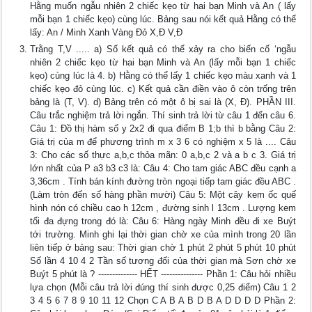
Hằng muốn ngẫu nhiên 2 chiếc kẹo từ hai bạn Minh và An ( lấy
mỗi bạn 1 chiếc kẹo) cùng lúc. Bảng sau nói kết quả Hằng có thể
lấy: An / Minh Xanh Vàng Đỏ X,Đ V,Đ
Trằng T,V ..... a) Số kết quả có thể xảy ra cho biến cố ‘ngẫu
nhiên 2 chiếc kẹo từ hai bạn Minh và An (lấy mỗi bạn 1 chiếc
kẹo) cùng lúc là 4. b) Hằng có thể lấy 1 chiếc kẹo màu xanh và 1
chiếc kẹo đỏ cùng lúc. c) Kết quả cần điền vào ô còn trống trên
bảng là (T, V). d) Bảng trên có một ô bị sai là (X, Đ). PHẦN III.
Câu trắc nghiệm trả lời ngắn. Thí sinh trả lời từ câu 1 đến câu 6.
Câu 1: Đồ thị hàm số y 2x2 đi qua điểm B 1;b thì b bằng Câu 2:
Giá trị của m để phương trình m x 3 6 có nghiệm x 5 là .... Câu
3: Cho các số thực a,b,c thỏa mãn: 0 a,b,c 2 và a b c 3. Giá trị
lớn nhất của P a3 b3 c3 là: Câu 4: Cho tam giác ABC đều cạnh a
3,36cm . Tính bán kính đường tròn ngoại tiếp tam giác đều ABC .
(Làm tròn đến số hàng phần mười) Câu 5: Một cây kem ốc quế
hình nón có chiều cao h 12cm , đường sinh l 13cm . Lượng kem
tối đa đựng trong đó là: Câu 6: Hàng ngày Minh đều đi xe Buýt
tới trường. Minh ghi lại thời gian chờ xe của mình trong 20 lần
liên tiếp ở bảng sau: Thời gian chờ 1 phút 2 phút 5 phút 10 phút
Số lần 4 10 4 2 Tần số tương đối của thời gian mà Sơn chờ xe
Buýt 5 phút là ? -------------- HẾT --------------- Phần 1: Câu hỏi nhiều
lựa chọn (Mỗi câu trả lời đúng thí sinh được 0,25 điểm) Câu 1 2
3 4 5 6 7 8 9 10 11 12 Chọn C A B A B D B A D D D D Phần 2: