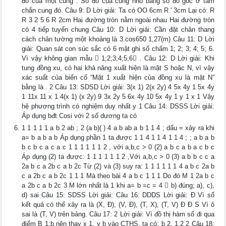
đo của một cung : Số đo của cung nhỏ bằng số đo góc ở tâm
chắn cung đó. Câu 9: D Lời giải: Ta có OO 6cm R ' 3cm Lại có: R
R 3 2 5 6 R 2cm Hai đường tròn nằm ngoài nhau Hai đường tròn
có 4 tiếp tuyến chung Câu 10: D Lời giải: Cần đặt chân thang
cách chân tường một khoảng là 3.cos650 1,27(m) Câu 11: D Lời
giải: Quan sát con súc sắc có 6 mặt ghi số chấm 1; 2; 3; 4; 5; 6.
Vì vậy không gian mẫu  1;2;3;4;5;6 . Câu 12: D Lời giải: Khi
tung đồng xu, có hai khả năng xuất hiện là mặt S hoặc N, vì vậy
xác suất của biến cố “Mặt 1 xuất hiện của đồng xu là mặt N”
bằng là . 2 Câu 13: SDSD Lời giải: 3(x 1) 2(x 2y) 4 5x 4y 1 5x 4y
1 11x 11 x 1 4(x 1) (x 2y) 9 3x 2y 5 6x 4y 10 5x 4y 1 y 1 x 1 Vậy
hệ phương trình có nghiệm duy nhất y 1 Câu 14: DSSS Lời giải:
Áp dụng bđt Cosi với 2 số dương ta có
1 1 1 1 1 a b 2 ab ; 2 (a b)( ) 4 a b ab a b 1 1 4 ; dấu = xảy ra khi
a= b a b a b Áp dụng phần 1 ta được 1 1 4 1 1 4 1 1 4 ; ; a b a b
b c b c a c a c 1 1 1 1 1 1 2 , với a,b,c > 0 (2) a b c a b a c b c
Áp dụng (2) ta được: 1 1 1 1 1 1 2 ,Với a,b,c > 0 (3) a b b c c a
2a b c a 2b c a b 2c Từ (2) và (3) suy ra: 1 1 1 1 1 1 4 a b c 2a b
c a 2b c a b 2c 1 1 1 Mà theo bài 4 a b c 1 1 1 Do đó M 1 2a b c
a 2b c a b 2c 3 M lớn nhất là 1 khi a= b =c = 4  b) đúng; a), c),
d) sai Câu 15: SDSS Lời giải: Câu 16: DDDS Lời giải: Đ Vì số
kết quả có thể xảy ra là (X, Đ), (V, Đ), (T, X), (T, V) Đ Đ S Vì ô
sai là (T, V) trên bảng. Câu 17: 2 Lời giải: Vì đồ thị hàm số đi qua
điểm B 1;b nên thay x 1, y b vào CTHS, ta có: b 2. 1 2 2 Câu 18: