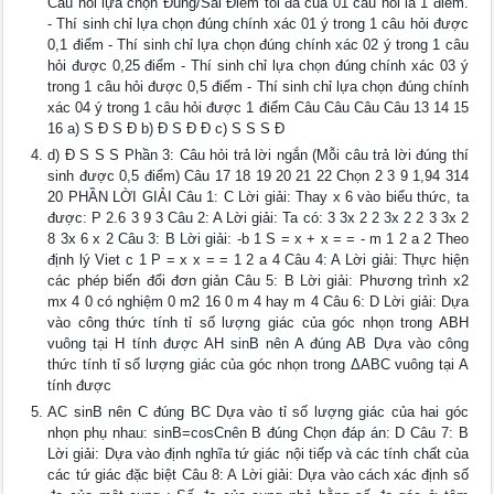
Câu hỏi lựa chọn Đúng/Sai Điểm tối đa của 01 câu hỏi là 1 điểm.
- Thí sinh chỉ lựa chọn đúng chính xác 01 ý trong 1 câu hỏi được
0,1 điểm - Thí sinh chỉ lựa chọn đúng chính xác 02 ý trong 1 câu
hỏi được 0,25 điểm - Thí sinh chỉ lựa chọn đúng chính xác 03 ý
trong 1 câu hỏi được 0,5 điểm - Thí sinh chỉ lựa chọn đúng chính
xác 04 ý trong 1 câu hỏi được 1 điểm Câu Câu Câu Câu 13 14 15
16 a) S Đ S Đ b) Đ S Đ Đ c) S S S Đ
d) Đ S S S Phần 3: Câu hỏi trả lời ngắn (Mỗi câu trả lời đúng thí
sinh được 0,5 điểm) Câu 17 18 19 20 21 22 Chọn 2 3 9 1,94 314
20 PHẦN LỜI GIẢI Câu 1: C Lời giải: Thay x 6 vào biểu thức, ta
được: P 2.6 3 9 3 Câu 2: A Lời giải: Ta có: 3 3x 2 2 3x 2 2 3 3x 2
8 3x 6 x 2 Câu 3: B Lời giải: -b 1 S = x + x = = - m 1 2 a 2 Theo
định lý Viet c 1 P = x x = = 1 2 a 4 Câu 4: A Lời giải: Thực hiện
các phép biến đổi đơn giản Câu 5: B Lời giải: Phương trình x2
mx 4 0 có nghiệm 0 m2 16 0 m 4 hay m 4 Câu 6: D Lời giải: Dựa
vào công thức tính tỉ số lượng giác của góc nhọn trong ABH
vuông tại H tính được AH sinB nên A đúng AB Dựa vào công
thức tính tỉ số lượng giác của góc nhọn trong ΔABC vuông tại A
tính được
AC sinB nên C đúng BC Dựa vào tỉ số lượng giác của hai góc
nhọn phụ nhau: sinB=cosCnên B đúng Chọn đáp án: D Câu 7: B
Lời giải: Dựa vào định nghĩa tứ giác nội tiếp và các tính chất của
các tứ giác đặc biệt Câu 8: A Lời giải: Dựa vào cách xác định số