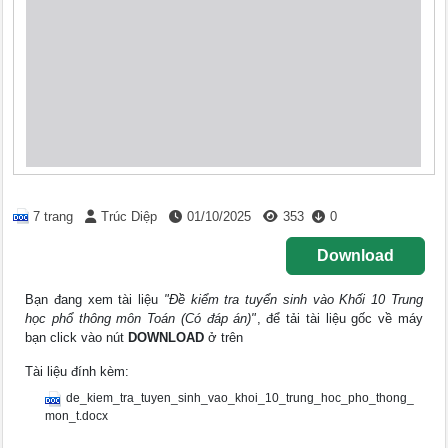
7 trang
Trúc Diệp
01/10/2025
353
0
Download
Bạn đang xem tài liệu
"Đề kiểm tra tuyển sinh vào Khối 10 Trung
học phổ thông môn Toán (Có đáp án)"
, để tải tài liệu gốc về máy
bạn click vào nút
DOWNLOAD
ở trên
Tài liệu đính kèm:
de_kiem_tra_tuyen_sinh_vao_khoi_10_trung_hoc_pho_thong_
mon_t.docx