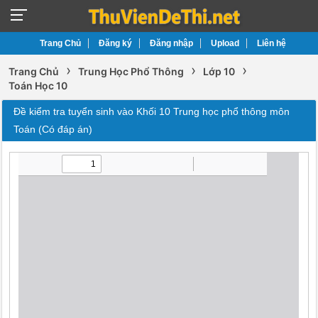
Trang Chủ
Đăng ký
Đăng nhập
Upload
Liên hệ
›
›
›
Trang Chủ
Trung Học Phổ Thông
Lớp 10
Toán Học 10
Đề kiểm tra tuyển sinh vào Khối 10 Trung học phổ thông môn
Toán (Có đáp án)