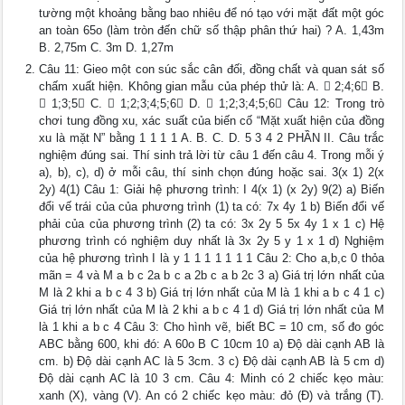
tường một khoảng bằng bao nhiêu để nó tạo với mặt đất một góc
an toàn 65o (làm tròn đến chữ số thập phân thứ hai) ? A. 1,43m
B. 2,75m C. 3m D. 1,27m
Câu 11: Gieo một con súc sắc cân đối, đồng chất và quan sát số
chấm xuất hiện. Không gian mẫu của phép thử là: A.  2;4;6 B.
 1;3;5 C.  1;2;3;4;5;6 D.  1;2;3;4;5;6 Câu 12: Trong trò
chơi tung đồng xu, xác suất của biến cố “Mặt xuất hiện của đồng
xu là mặt N” bằng 1 1 1 1 A. B. C. D. 5 3 4 2 PHẦN II. Câu trắc
nghiệm đúng sai. Thí sinh trả lời từ câu 1 đến câu 4. Trong mỗi ý
a), b), c), d) ở mỗi câu, thí sinh chọn đúng hoặc sai. 3(x 1) 2(x
2y) 4(1) Câu 1: Giải hệ phương trình: I 4(x 1) (x 2y) 9(2) a) Biến
đổi vế trái của của phương trình (1) ta có: 7x 4y 1 b) Biến đổi vế
phải của của phương trình (2) ta có: 3x 2y 5 5x 4y 1 x 1 c) Hệ
phương trình có nghiệm duy nhất là 3x 2y 5 y 1 x 1 d) Nghiệm
của hệ phương trình I là y 1 1 1 1 1 1 1 Câu 2: Cho a,b,c 0 thỏa
mãn = 4 và M a b c 2a b c a 2b c a b 2c 3 a) Giá trị lớn nhất của
M là 2 khi a b c 4 3 b) Giá trị lớn nhất của M là 1 khi a b c 4 1 c)
Giá trị lớn nhất của M là 2 khi a b c 4 1 d) Giá trị lớn nhất của M
là 1 khi a b c 4 Câu 3: Cho hình vẽ, biết BC = 10 cm, số đo góc
ABC bằng 600, khi đó: A 60o B C 10cm 10 a) Độ dài cạnh AB là
cm. b) Độ dài cạnh AC là 5 3cm. 3 c) Độ dài cạnh AB là 5 cm d)
Độ dài cạnh AC là 10 3 cm. Câu 4: Minh có 2 chiếc kẹo màu:
xanh (X), vàng (V). An có 2 chiếc kẹo màu: đỏ (Đ) và trắng (T).