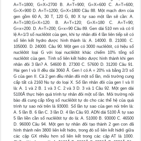
A=T=1800; G=X=2700 B. A=T=900; G=X=600 C. A=T=600;
G=X=900 D. A=T=1200; G=X=1800 Câu 88. Một mạch đơn của
gen gồm 60 A, 30 T, 120 G, 80 X tự sao một lần sẽ cần: A.
A=T=180;G=X=120. B. A=T=120; G=X=180 C. A=T=90;
G=x=200. D. A=T=200; G=x=90 Câu 89. Gen dài 510 nm và có tỉ
lệ A=1/3 số nuclêôtit của gen, khi tự nhân đôi 4 lần liên tiếp sẽ có
số liên kết hydro được hình thành là: A. 14000. B. 21000. C.
105000. D. 24000. Câu 90. Một gen có 3000 nuclêôtit, có hiệu số
nuclêôtit loại G với loại nuclêôtit khác chiếm 10% tổng số
nuclêôtit của gen. Tính số liên kết hidro được hình thành khi gen
nhân đôi 3 lần? A. 54600 B. 27300 C. 57600 D. 31200 Câu 91.
Hai gen I và II đều dài 3060 Å. Gen I có A = 20% và bằng 2/3 số
G của gen II. Cả 2 gen đều nhân đôi một số lần, môi trường cung
cấp tất cả 2160 Nu tự do loại X. Số lần nhân đôi của gen I và II
là: A. 1 và 2 B. 1 và 3 C. 2 và 3 D. 3 và 1 Câu 92. Một gen dài
5100Å thực hiện quá trình tự nhân đôi một số lần. Môi trường nội
bào đã cung cấp tổng số nuclêôtit tự do cho các thế hệ của quá
trình tự sao nói trên là 93000. Số lần tự sao của gen nói trên là:
A. 5 lần B. 6 lần C. 3 lần D. 4 lần Câu 93. ADN dài 5100 Å tự sao
5 lần liền cần số nuclêôtit tự do là: A. 51000 B. 93000 C. 46500
D. 96000 Câu 94. Một gen tự nhân đôi tạo thành 2 gen con đã
hình thành nên 3800 liên kết hidro, trong đó số liên kết hiđrô giữa
các cặp GX nhiều hơn số liên kết trong các cặp AT là 1000.