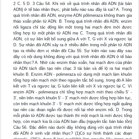
2 C. 5 D. 3 Câu 54. Khi nói về quá trình nhân đôi ADN (tái bản
ADN) ở tế bào nhân thực, phát biểu nào sau đây là sai? A. Trong
quá trình nhân đôi ADN, enzyme ADN pôlimeraza không tham gia
tháo xoắn phân tử ADN. B. Trong quá trình nhân đôi ADN, enzim
nối ligaza chỉ tác động lên một trong hai mạch đơn mới được
tổng hợp từ một phân tử ADN mẹ C. Trong quá trình nhân đôi
ADN, có sự liên kết bổ sung giữa A với T, G với X và ngược lại
D. Sự nhân đôi ADN xảy ra ở nhiều điểm trong mỗi phân tử ADN
tạo ra nhiều đơn vị nhân đôi Câu 55. Sự kiện nào sau đây sau
đây có nội dung không đúng với quá trình nhân đôi ADN ở tế bào
nhân thực? A. Nhờ các enzim tháo xoắn, hai mạch đơn của phân
tử ADN tách dần tạo nên chạc 3 tái bản và để lộ ra hai mạch
khuôn B. Enzim ADN - polimeraza sử dụng một mạch làm khuôn
tổng hợp nên mạch mới theo nguyên tắc bổ sung, trong đó A liên
kết với T và ngược lại; G luôn liên kết với X và ngược lại C. Vì
enzim ADN - polimeraza chỉ tổng hợp mạch mới theo chiều 5’ -
3’, nên trên mạch khuôn 5’ - 3’ mạch mới được tổng hợp liên tục,
còn trên mạch khuôn 3’ - 5’ mạch mới được tổng hợp ngắt quãng
tạo nên các đoạn ngắn rồi được nối lại nhờ enzim nối. D. Trong
mỗi phân tử ADN được tạo thành thì một mạch là mới được tổng
hợp, còn mạch kia là của ADN ban đầu (nguyên tắc bán bảo tồn)
Câu 56. Đặc điểm nào dưới đây không đúng với quá trình nhân
đôi ADN ở sinh vật nhân thực? (1)Có sự hình thành các đoạn