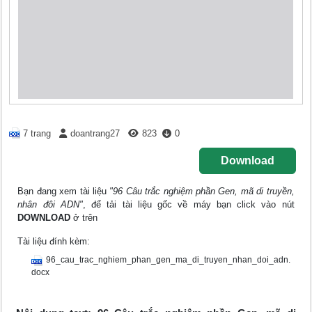
7 trang
doantrang27
823
0
Download
Bạn đang xem tài liệu
"96 Câu trắc nghiệm phần Gen, mã di truyền,
nhân đôi ADN"
, để tải tài liệu gốc về máy bạn click vào nút
DOWNLOAD
ở trên
Tài liệu đính kèm:
96_cau_trac_nghiem_phan_gen_ma_di_truyen_nhan_doi_adn.
docx