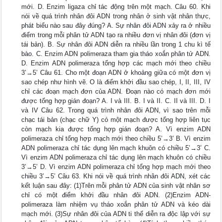
mới. D. Enzim ligaza chỉ tác động trên một mạch. Câu 60. Khi
nói về quá trình nhân đôi ADN trong nhân ở sinh vật nhân thực,
phát biểu nào sau đây đúng? A. Sự nhân đôi ADN xảy ra ở nhiều
điểm trong mỗi phân tử ADN tạo ra nhiều đơn vị nhân đôi (đơn vị
tái bản). B. Sự nhân đôi ADN diễn ra nhiều lần trong 1 chu kì tế
bào. C. Enzim ADN polimeraza tham gia tháo xoắn phân tử ADN.
D. Enzim ADN polimeraza tổng hợp các mạch mới theo chiều
3’→5’ Câu 61. Cho một đoạn ADN ở khoảng giữa có một đơn vị
sao chép như hình vẽ. O là điểm khởi đầu sao chép, I, II, III, IV
chỉ các đoạn mạch đơn của ADN. Đoạn nào có mạch đơn mới
được tổng hợp gián đoạn? A. I và III. B. I và II. C. II và III. D. I
và IV Câu 62. Trong quá trình nhân đôi ADN, vì sao trên mỗi
chạc tái bản (chạc chữ Y) có một mạch được tổng hợp liên tục
còn mạch kia được tổng hợp gián đoạn? A. Vì enzim ADN
polimeraza chỉ tổng hợp mạch mới theo chiều 5’→3’ B. Vì enzim
ADN polimeraza chỉ tác dụng lên mạch khuôn có chiều 5’→3’ C.
Vì enzim ADN polimeraza chỉ tác dụng lên mạch khuôn có chiều
3’→5’ D. Vì enzim ADN polimeraza chỉ tổng hợp mạch mới theo
chiều 3’→5’ Câu 63. Khi nói về quá trình nhân đôi ADN, xét các
kết luận sau đây: (1)Trên mỗi phân tử ADN của sinh vật nhân sơ
chỉ có một điểm khởi đầu nhân đôi ADN. (2)Enzim ADN-
polimeraza làm nhiệm vụ tháo xoắn phân tử ADN và kéo dài
mạch mới. (3)Sự nhân đôi của ADN ti thể diễn ra độc lập với sự