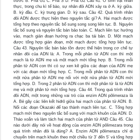
trước B. Pha G1 C. Pha S D. Pha G2 Câu 41. Ở sinh vật nhân
thực, trong chu kì tế bào, sự nhân đôi ADN xảy ra ở A. kỳ giữa.
B. kỳ đầu. C. kỳ trung gian. D. kỳ sau. Câu 42. Quá trình nhân
đôi ADN được thực hiện theo nguyên tắc gì? A. Hai mạch được
tổng hợp theo nguyên tắc bổ sung song song liên tục. B. Nguyên
tắc bổ sung và nguyên tắc bán bảo toàn. C. Mạch liên tục hướng
vào, mạch gián đoạn hướng ra chạc ba tái bản. D. Một mạch
được tổng hợp gián đoạn, một mạch được tổng hợp liên tục.
Câu 43. Nguyên tắc bán bảo tồn được thể hiện trong cơ chế tự
nhân đôi của ADN là: A. Trong mỗi phân tử ADN con thì một
mạch là từ ADN mẹ và một mạch mới tổng hợp. B. Trong mỗi
phân tử ADN con thì có sự xen kẽ giữa các đoạn của ADN mẹ
với các đoạn mới tổng hợp. C. Trong mỗi phân tử ADN con thì
một nửa phân tử ADN mẹ nối với một nửa phân tử ADN mới
tổng hợp. D. Trong 2 phân tử ADN con thì một phân tử là từ ADN
mẹ và một phân tử mới tổng hợp. Câu 44. Trong quá trình nhân
đôi ADN, một trong những vai trò của enzim ADN pôlimeraza là
A. Bẻ gãy các liên kết hiđrô giữa hai mạch của phân tử ADN. B.
Nối các đoạn Okazaki để tạo thành mạch liên tục. C. Tổng hợp
mạch mới theo nguyên tắc bổ sung với mạch khuôn của ADN. D.
Tháo xoắn và làm tách hai mạch của phân tử AND Câu 45. Câu
nào dưới đây nói về hoạt động của enzim ADN pôlimezara trong
quá trình nhân đôi là đúng? A. Enzim ADN pôlimeraza chỉ di
chuyển trên mạch khuôn theo một chiều từ 3’ đến 5’ và tổng hợp