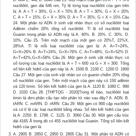
nuclêôtit, gen dài 646 nm, Tỷ lệ từng loại nuclêôtit của gen trên
là: A. A = T = 30%; G = X = 70% B. A = T = 30%; G = X = 20%
C. A = T = 15%; G = X = 35% D. A = T = 35%; G = X = 15% Câu
24. Một phân tử ADN ở sinh vật nhân thực có số nuclêôtit loại
Ađênin chiếm 20% tổng số nuclêôtit. Tỉ lệ số nuclêôtit loại
Guanin trong phân tử ADN này là A. 40%. B. 20%. C. 30%. D.
10%. Câu 25. Trên một mạch của một gen có 20%T, 22%X,
28%A. Tỉ lệ mỗi loại nuclêôtit của gen là: A. A=T=24%,
G=X=26% B. A=T=24%, G=X=76% C. A=T=48%, G=X=52% D.
A=T=42%,G=X=58% Câu 26. Một gen ở sinh vật nhân thực có
số lượng các loại nuclêôtit là: A = T = 600 và G = X = 300. Tổng
số liên kết hiđrô của gen này là: A. 1500 B. 2100 C. 1200 D. 1800
Câu 27. Một gen của sinh vật nhân sơ có guanin chiếm 20% tổng
số nuclêôtit của gen. Trên một mạch của gen này có 150 ađênin
và 120 timin. Số liên kết hiđrô của gen là A. 1120 B. 1080 C. 990
D. 1020 Câu 28. [THPTQG - 2020]Trong tế bào, nuclêôtit loại
timin là đơn phân cấu tạo nên phân tử nào sau đây? A. ADN. B.
tARN. C. mARN. D. rARN. Câu 29. Một gen có 900 cặp nuclêôtit
và có tỉ lệ các loại nuclêôtit bằng nhau. Số liên kết hiđrô của gen
là A. 2250. B. 1798. C. 1125. D. 3060 Câu 30. Một gen cấu trúc
dài 4165 Å trong đó có 455 nuclêôtit loại Guanin. Tổng số liên kết
hiđrô của gen là:
A. 2905 B. 2850 C. 2950 D. 2805 Câu 31. Một phân tử ADN có