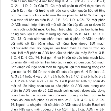
toàn từ môi trường được tổng hợp là: A. 2 . (2k -1). B. 2. (2k – 1)
C. 2k – 1 D. 2. 2k Câu 71. Có một số phân tử ADN thực hiện tái
bản 5 lần. nếu môi trường nội bào cung cấp nguyên liệu để tổng
hợp 62 mạch polinucleotit mới thì số phân tử ADN đã tham gia
quá trình tái bản nói trên là: A. 2 B. 3 C. 1 D. 4 Câu 72. Một phân
tử ADN mạch kép nhân đôi một số lần liên tiếp đã tạo ra được 30
mạch pôlinuclêôtit mới. Có bao nhiêu phân tử cấu tạo hoàn toàn
từ nguyên liệu của môi trường nội bào. A. 15 B. 14 C. 13 D. 16
Câu 73. Ở một sinh vật nhân thực, xét 6 phân tử ADN tự nhân
đôi một số lần bằng nhau đã tổng hợp được 180 mạch
pôlinuclêôtit mới lấy nguyên liệu hoàn toàn từ môi trường nội
bào. Hỏi mỗi phân tử ADN ban đầu đã nhân đôi mấy lần? A. 3 B.
5 C. 4 D. 6 Câu 74. Hai gen M và N đều có cấu trúc mạch kép,
tự nhân đôi một số lần liên tiếp tạo ra một số gen con. Số mạch
đơn được cấu tạo hoàn toàn từ nguyên liệu môi trường trong các
gen con là 44. Số lần tự nhân đôi của các gen M, N lần lượt là:
A. 3 và 4 hoặc 4 và 3 B. 4 và 5 hoặc 5 và 4 C. 2 và 5 hoặc 5 và
2 D. 2 và 4 hoặc 4 và 2 Câu 75. Có 8 phân tử ADN tự nhân đôi
một số lần bằng nhau tạo ra các phân tử ADN con, trong các
phân tử ADN con đó có 112 mạch polinucleotit được xây dựng
hoàn toàn từ các nguyên liệu của môi trường nội bào. Số lần tự
nhân đôi của mỗi phân tử ADN trên là: A. 5 B. 4 C. 6 D. 3 Câu
76. Người ta chuyển một số phân tử ADN của vi khuẩn E.coli chỉ
chứa N15 sang môi trường chỉ có N14. Tất cả các ADN nói trên