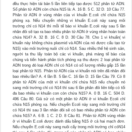
đều thực hiện tái bản 5 lần liên tiếp tạo được 512 phân tử ADN.
Số phân tử ADN còn chứa N15 là: A. 16 B. 5 C. 32 D. 10 Câu 77.
Phân tử ADN ở vùng nhân của vi khuẩn E.coli chỉ chứa N15
phóng xạ. Nếu chuyển những vi khuẩn E.coli này sang môi
trường chỉ có N14 thì mỗi tế bào vi khuẩn E.coli này sau 5 lần
nhân đôi sẽ tạo ra bao nhiêu phân tử ADN ở vùng nhân hoàn toàn
chứa N14? A. 32 B. 16 C. 8 D. 30 Câu 78. Cho 1 vi khuẩn( vi
khuẩn này không chứa plasmid và ADN của nó được cấu tạo từ
N15) vào môi trường nuôi chỉ có N14. Sau nhiều thế hệ sinh sản,
người ta thu lấy toàn bộ các vi khuẩn, phá màng tế bào của
chúng và tiến hành phân tích phóng xạ thu được 2 loại phân tử
ADN trong đó loại ADN chỉ có N14 có số lượng nhiều gấp 15 lần
loại phân tử N15. Phân tử ADN của vi khuẩn nói trên đã nhân đôi
bao nhiêu lần? A. 4 lần B. 5 lần C. 16 lần D. 15 lần Câu 79. Có 8
phân tử ADN của một vi khuẩn chỉ chứa N15 nếu chuyển nó
sang môi trường chỉ có N14 thì sau 6 lần phân đôi liên tiếp có tối
đa bao nhiêu vi khuẩn con còn chứa N15? A. 0 B. 16 C. 504 D.
496 Câu 80. Giả sử có một phân tử ADN ở vi khuẩn Ecoli chỉ
chứa N15 phóng xạ. Nếu chuyển Ecoli này sang môi trường chỉ
có N14 thì sau 3 lần nhân đôi sẽ có bao nhiêu phân tử ADN còn
chứa N15? A. 6 B. 1 C. 2 D. 8 Câu 81. Phân tử ADN vùng nhân
ở vi khuẩn E.coli được đánh dấu bằng N15 ở cả hai mạch đơn.
Nếu chuyển E.coli này sang nuôi cấy trong môi trường chỉ cóN14