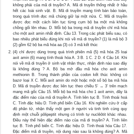
không phải của mã di truyền? A. Mã di truyền thống nhất ở hầu
hết các loài sinh vật. B. Mã di truyền mang tính bán bảo toàn,
trong quá trình đọc mã chúng giữ lại một nửa. C. Mã di truyền
được đọc một cách liên tục từng cụm bộ ba một mà không
chồng gối lên nhau. D. Mỗi bộ ba trong mã di truyền chỉ mã hóa
cho một axit amin nhất định. Câu 13. Trong các phát biểu sau, có
bao nhiêu phát biểu đúng khi nói về mã di truyền? (1) là mã bộ 3
(2) gồm 62 bộ ba mã hóa aa (3) có 3 mã kết thúc
(4) chỉ được dùng trong quá trình phiên mã (5) mã hóa 25 loại
axit amin (6) mang tính thoái hóa A. 3 B. 1 C. 2 D. 4 Câu 14. Khi
nói về mã di truyền ở sinh vật nhân thực, nhận định nào sao đây
là không đúng ? A. Bộ ba mở đầu mã hóa cho axit amin
methionin B. Trong thành phần của codon kết thúc không có
bazơ loại X C. Mỗi axit amin do một hoặc một số bộ ba mã hóa
D. Mã di truyền được đọc liên tục theo chiều 5’ → 3’ trên mạch
mang mã gốc Câu 15. Mỗi bộ ba mã hóa cho 1 axit amin, đây là
đặc điểm nào của mã di truyền A. Tính liên tục B. Tính thoái hoá
C. Tính đặc hiệu D. Tính phổ biến Câu 16. Khi nghiên cứu ở cấp
độ phân tử, nhận thấy một gen ở người và tinh tinh cùng quy
định một chuỗi pôlipeptit nhưng có trình tự nuclêôtit khác nhau.
Điều này thể hiện đặc điểm nào của mã di truyền? A. Tính liên
tục B. Tính phổ biến C. Tính đặc hiệu D. Tính thoái hóa Câu 17.
Đặc điểm mã di truyền, nội dung nào sau là không đúng? A. Mã