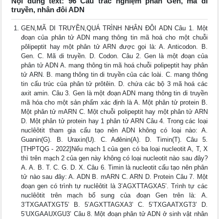
Nội dung text: 96 Câu trắc nghiệm phần Gen, mã di
truyền, nhân đôi ADN
GEN,MÃ DI TRUYỀN,QUÁ TRÌNH NHÂN ĐÔI ADN Câu 1. Một
đoạn của phân tử ADN mang thông tin mã hoá cho một chuỗi
pôlipeptit hay một phân tử ARN được gọi là: A. Anticodon. B.
Gen. C. Mã di truyền. D. Codon. Câu 2. Gen là một đoạn của
phân tử ADN A. mang thông tin mã hoá chuỗi polipeptit hay phân
tử ARN. B. mang thông tin di truyền của các loài. C. mang thông
tin cấu trúc của phân tử prôtêin. D. chứa các bộ 3 mã hoá các
axit amin. Câu 3. Gen là một đoạn ADN mang thông tin di truyền
mã hóa cho một sản phẩm xác định là A. Một phân tử protein B.
Một phân tử mARN C. Một chuỗi polipeptit hay một phân tử ARN
D. Một phân tử protein hay 1 phân tử ARN Câu 4. Trong các loại
nuclêôtit tham gia cấu tạo nên ADN không có loại nào: A.
Guanin(G). B. Uraxin(U). C. Ađênin(A). D. Timin(T). Câu 5.
[THPTQG - 2022]Nếu mạch 1 của gen có ba loại nucleotit A, T, X
thì trên mạch 2 của gen này không có loại nucleotit nào sau đây?
A. A. B. T. C. G. D. X. Câu 6. Timin là nucleotit cấu tạo nên phân
tử nào sau đây: A. ADN B. mARN C. ARN D. Protein Câu 7. Một
đoạn gen có trình tự nuclêôtit là 3’AGXTTAGXA5’. Trình tự các
nuclêôtit trên mạch bổ sung của đoạn Gen trên là: A.
3’TXGAATXGT5’ B. 5’AGXTTAGXA3’ C. 5’TXGAATXGT3’ D.
5’UXGAAUXGU3’ Câu 8. Một đoạn phân tử ADN ở sinh vật nhân