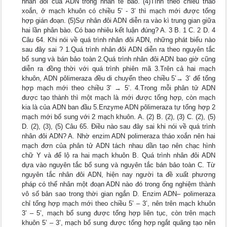
nhân đôi của ADN trong nhân tế bào. (4)Tính theo chiều tháo
xoắn, ở mạch khuôn có chiều 5’ - 3’ thì mạch mới được tổng
hợp gián đoạn. (5)Sự nhân đôi ADN diễn ra vào kì trung gian giữa
hai lần phân bào. Có bao nhiêu kết luận đúng? A. 3 B. 1 C. 2 D. 4
Câu 64. Khi nói về quá trình nhân đôi ADN, những phát biểu nào
sau đây sai ? 1.Quá trình nhân đôi ADN diễn ra theo nguyên tắc
bổ sung và bán bảo toàn 2.Quá trình nhân đôi ADN bao giờ cũng
diễn ra đồng thời với quá trình phiên mã 3.Trên cả hai mạch
khuôn, ADN pôlimeraza đều di chuyển theo chiều 5’→ 3’ để tổng
hợp mạch mới theo chiều 3' → 5’. 4.Trong mỗi phân tử ADN
được tạo thành thì một mạch là mới được tổng hợp, còn mạch
kia là của ADN ban đầu 5.Enzyme ADN pôlimeraza tự tổng hợp 2
mạch mới bổ sung với 2 mạch khuôn. A. (2) B. (2), (3) C. (2), (5)
D. (2), (3), (5) Câu 65. Điều nào sau đây sai khi nói về quá trình
nhân đôi ADN? A. Nhờ enzim ADN polimeraza tháo xoắn nên hai
mạch đơn của phân tử ADN tách nhau dần tạo nên chạc hình
chữ Y và để lộ ra hai mạch khuôn B. Quá trình nhân đôi ADN
dựa vào nguyên tắc bổ sung và nguyên tắc bán bảo toàn C. Từ
nguyên tắc nhân đôi ADN, hiện nay người ta đề xuất phương
pháp có thể nhân một đoạn ADN nào đó trong ống nghiệm thành
vô số bản sao trong thời gian ngắn D. Enzim ADN– polimeraza
chỉ tổng hợp mạch mới theo chiều 5’ – 3’, nên trên mạch khuôn
3’ – 5’, mạch bổ sung được tổng hợp liên tục, còn trên mạch
khuôn 5’ – 3’, mạch bổ sung được tổng hợp ngắt quãng tạo nên