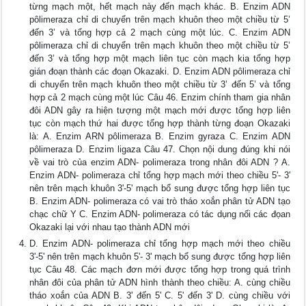
từng mạch một, hết mạch này đến mạch khác. B. Enzim ADN
pôlimeraza chỉ di chuyển trên mạch khuôn theo một chiều từ 5’
đến 3’ và tổng hợp cả 2 mạch cùng một lúc. C. Enzim ADN
pôlimeraza chỉ di chuyển trên mạch khuôn theo một chiều từ 5’
đến 3’ và tổng hợp một mạch liên tục còn mạch kia tổng hợp
gián đoạn thành các đoạn Okazaki. D. Enzim ADN pôlimeraza chỉ
di chuyển trên mạch khuôn theo một chiều từ 3’ đến 5’ và tổng
hợp cả 2 mạch cùng một lúc Câu 46. Enzim chính tham gia nhân
đôi ADN gây ra hiện tượng một mạch mới được tổng hợp liên
tục còn mạch thứ hai được tổng hợp thành từng đoạn Okazaki
là: A. Enzim ARN pôlimeraza B. Enzim gyraza C. Enzim ADN
pôlimeraza D. Enzim ligaza Câu 47. Chọn nội dung đúng khi nói
về vai trò của enzim ADN- polimeraza trong nhân đôi ADN ? A.
Enzim ADN- polimeraza chỉ tổng hợp mạch mới theo chiều 5'- 3'
nên trên mạch khuôn 3'-5' mạch bổ sung được tổng hợp liên tục
B. Enzim ADN- polimeraza có vai trò tháo xoắn phân tử ADN tạo
chạc chữ Y C. Enzim ADN- polimeraza có tác dụng nối các đọan
Okazaki lại với nhau tạo thành ADN mới
D. Enzim ADN- polimeraza chỉ tổng hợp mạch mới theo chiều
3'-5' nên trên mạch khuôn 5'- 3' mạch bổ sung được tổng hợp liên
tục Câu 48. Các mạch đơn mới được tổng hợp trong quá trình
nhân đôi của phân tử ADN hình thành theo chiều: A. cùng chiều
tháo xoắn của ADN B. 3' đến 5' C. 5' đến 3' D. cùng chiều với