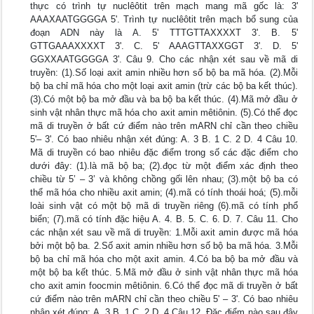
thực có trình tự nuclêôtit trên mạch mang mã gốc là: 3'
AAAXAATGGGGA 5'. Trình tự nuclêôtit trên mạch bổ sung của
đoạn ADN này là A. 5' TTTGTTAXXXXT 3'. B. 5'
GTTGAAAXXXXT 3'. C. 5' AAAGTTAXXGGT 3'. D. 5'
GGXXAATGGGGA 3'. Câu 9. Cho các nhận xét sau về mã di
truyền: (1).Số loại axit amin nhiều hơn số bộ ba mã hóa. (2).Mỗi
bộ ba chỉ mã hóa cho một loại axit amin (trừ các bộ ba kết thúc).
(3).Có một bộ ba mở đầu và ba bộ ba kết thúc. (4).Mã mở đầu ở
sinh vật nhân thực mã hóa cho axit amin mêtiônin. (5).Có thể đọc
mã di truyền ở bất cứ điểm nào trên mARN chỉ cần theo chiều
5'– 3'. Có bao nhiêu nhận xét đúng: A. 3 B. 1 C. 2 D. 4 Câu 10.
Mã di truyền có bao nhiêu đặc điểm trong số các đặc điểm cho
dưới đây: (1).là mã bộ ba; (2).đọc từ một điểm xác định theo
chiều từ 5’ – 3’ và không chồng gối lên nhau; (3).một bộ ba có
thể mã hóa cho nhiều axit amin; (4).mã có tính thoái hoá; (5).mỗi
loài sinh vật có một bộ mã di truyền riêng (6).mã có tính phổ
biển; (7).mã có tính đặc hiệu A. 4. B. 5. C. 6. D. 7. Câu 11. Cho
các nhận xét sau về mã di truyền: 1.Mỗi axit amin được mã hóa
bởi một bộ ba. 2.Số axit amin nhiều hơn số bộ ba mã hóa. 3.Mỗi
bộ ba chỉ mã hóa cho một axit amin. 4.Có ba bộ ba mở đầu và
một bộ ba kết thúc. 5.Mã mở đầu ở sinh vật nhân thực mã hóa
cho axit amin foocmin mêtiônin. 6.Có thể đọc mã di truyền ở bất
cứ điểm nào trên mARN chỉ cần theo chiều 5' – 3'. Có bao nhiêu
nhận xét đúng: A. 3 B. 1 C. 2 D. 4 Câu 12. Đặc điểm nào sau đây