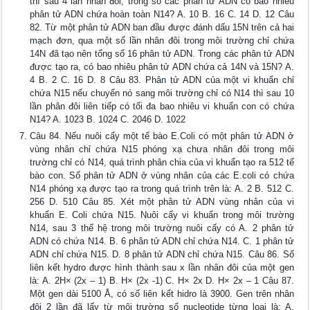
thì sau 4 lần nhân đôi, trong số các phân tử ADN có bao nhiêu
phân tử ADN chứa hoàn toàn N14? A. 10 B. 16 C. 14 D. 12 Câu
82. Từ một phân tử ADN ban đầu được đánh dấu 15N trên cả hai
mạch đơn, qua một số lần nhân đôi trong môi trường chỉ chứa
14N đã tạo nên tổng số 16 phân tử ADN. Trong các phân tử ADN
được tạo ra, có bao nhiêu phân tử ADN chứa cả 14N và 15N? A.
4 B. 2 C. 16 D. 8 Câu 83. Phân tử ADN của một vi khuẩn chỉ
chứa N15 nếu chuyển nó sang môi trường chỉ có N14 thì sau 10
lần phân đôi liên tiếp có tối đa bao nhiêu vi khuẩn con có chứa
N14? A. 1023 B. 1024 C. 2046 D. 1022
Câu 84. Nếu nuôi cấy một tế bào E.Coli có một phân tử ADN ở
vùng nhân chỉ chứa N15 phóng xạ chưa nhân đôi trong môi
trường chỉ có N14, quá trình phân chia của vi khuẩn tạo ra 512 tế
bào con. Số phân tử ADN ở vùng nhân của các E.coli có chứa
N14 phóng xạ được tạo ra trong quá trình trên là: A. 2 B. 512 C.
256 D. 510 Câu 85. Xét một phân tử ADN vùng nhân của vi
khuẩn E. Coli chứa N15. Nuôi cấy vi khuẩn trong môi trường
N14, sau 3 thế hệ trong môi trường nuôi cấy có A. 2 phân tử
ADN có chứa N14. B. 6 phân tử ADN chỉ chứa N14. C. 1 phân tử
ADN chỉ chứa N15. D. 8 phân tử ADN chỉ chứa N15. Câu 86. Số
liên kết hydro được hình thành sau x lần nhân đôi của một gen
là: A. 2H× (2x – 1) B. H× (2x -1) C. H× 2x D. H× 2x – 1 Câu 87.
Một gen dài 5100 Å, có số liên kết hidro là 3900. Gen trên nhân
đôi 2 lần đã lấy từ môi trường số nucleotide từng loại là: A.