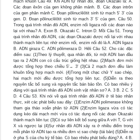
mạch khuôn Câu 49. Khi ADN tự nhân đôi, đoạn Okazaki là: A.
Các đoạn êxôn của gen không phân mảnh. B. Các đoạn intrôn
của gen phân mảnh C. Đoạn pôlinuclêôtit sinh từ mạch 5’ 3’ của
gen. D. Đoạn pôlinuclêôtit sinh từ mạch 3’ 5’ của gen. Câu 50.
Trong quá trình nhân đôi ADN, enzim nối ligaza nối các đoạn nào
lại với nhau? A. Exon B. Okazaki C. Intron D. Mồi Câu 51. Trong
quá trình nhân đôi ADN, các đoạn Okazaki được nối lại với nhau
thành mạch liên tục nhờ enzim nối, enzim nối đó là A. ADN ligaza
B. ADN giraza C. ADN pôlimeraza D. Hêli Câu 52. Cho các đặc
điểm sau: (1)Theo lý thuyết, qua nhân đôi, từ một ADN ban đầu
tạo ra 2 ADN con có cấu trúc giống hệt nhau. (2)Mạch đơn mới
được tổng hợp theo chiều 5'→ 3' (3)Cả 2 mạch đơn đều làm
khuôn tổng hợp mạch mới. (4)Trong một chạc chữ Y sao chép,
hai mạch mới đều được tổng hợp liên tục. (5)Diễn ra theo
nguyên tắc bổ sung và nguyên tắc bán bảo tồn. Có bao nhiêu ý
đúng với quá trình nhân đôi ADN sinh vật nhân sơ? A. 3 B. 2 C. 5
D. 4 Câu 53. Khi nói về quá trình nhân đôi ADN ở tê bào nhân
thực, xét các phát biểu sau đây: (1)Enzim ADN polimerase không
tham gia tháo xoắn phân tử ADN (2)Enzim ligaza vừa có tác
dụng kéo dài mạch mới vừa có tác dụng nối các đoạn Okazaki
thành mạch liên tục (3)Có sự liên kết bổ sung giữa A với T, G với
X và ngược lại (4)Sự nhân đôi ADN xảy ra ở nhiều điểm trong
mỗi phân tử ADN tạo ra nhiều đơn vị sao chép (tái bản) (5)Diễn ra
ở pha S của chu kỳ tế bào. Có bao nhiêu phát biểu đúng? A. 4 B.