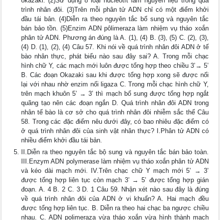
okazaki. (2)Sử dụng 8 loại nuclêôtít làm nguyên liệu trong quá
trình nhân đôi. (3)Trên mỗi phân tử ADN chỉ có một điểm khởi
đầu tái bản. (4)Diễn ra theo nguyên tắc bổ sung và nguyên tắc
bán bảo tồn. (5)Enzim ADN pôlimeraza làm nhiệm vụ tháo xoắn
phân tử ADN. Phương án đúng là A. (1), (4) B. (3), (5) C. (2), (3),
(4) D. (1), (2), (4) Câu 57. Khi nói về quá trình nhân đôi ADN ở tế
bào nhân thực, phát biểu nào sau đây sai? A. Trong mỗi chạc
hình chữ Y, các mạch mới luôn được tổng hợp theo chiều 3’→ 5’
B. Các đoạn Okazaki sau khi được tổng hợp xong sẽ được nối
lại với nhau nhờ enzim nối ligaza C. Trong mỗi chạc hình chữ Y,
trên mạch khuôn 5’ → 3’ thì mạch bổ sung được tổng hợp ngắt
quãng tạo nên các đoạn ngắn D. Quá trình nhân đôi ADN trong
nhân tế bào là cơ sở cho quá trình nhân đôi nhiễm sắc thể Câu
58. Trong các đặc điểm nêu dưới đây, có bao nhiêu đặc điểm có
ở quá trình nhân đôi của sinh vật nhân thực? I.Phân tử ADN có
nhiều điểm khởi đầu tái bản.
II.Diễn ra theo nguyên tắc bộ sung và nguyên tắc bán bảo toàn.
III.Enzym ADN polymerase làm nhiệm vụ tháo xoắn phân tử ADN
và kéo dài mạch mới. IV.Trên chạc chữ Y mạch mới 5’ → 3’
được tổng hợp liên tục còn mạch 3’ → 5’ được tổng hợp gián
đoạn. A. 4 B. 2 C. 3 D. 1 Câu 59. Nhận xét nào sau đây là đúng
về quá trình nhân đôi của ADN ở vi khuẩn? A. Hai mạch đều
được tổng hợp liên tục. B. Diễn ra theo hai chạc ba ngược chiều
nhau. C. ADN polimeraza vừa tháo xoắn vừa hình thành mạch