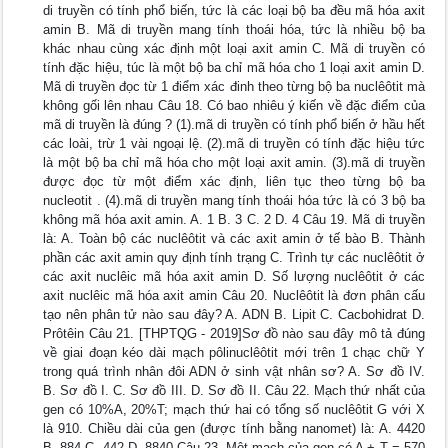
di truyền có tính phổ biến, tức là các loại bộ ba đều mã hóa axit
amin B. Mã di truyền mang tính thoái hóa, tức là nhiều bộ ba
khác nhau cùng xác định một loại axit amin C. Mã di truyền có
tính đặc hiệu, túc là một bộ ba chỉ mã hóa cho 1 loại axit amin D.
Mã di truyền đọc từ 1 điểm xác đinh theo từng bộ ba nuclêôtit mà
không gối lên nhau Câu 18. Có bao nhiêu ý kiến về đặc điểm của
mã di truyền là đúng ? (1).mã di truyền có tính phổ biến ở hầu hết
các loài, trừ 1 vài ngoại lệ. (2).mã di truyền có tính đặc hiệu tức
là một bộ ba chỉ mã hóa cho một loại axit amin. (3).mã di truyền
được đọc từ một điểm xác định, liên tục theo từng bộ ba
nucleotit . (4).mã di truyền mang tính thoái hóa tức là có 3 bộ ba
không mã hóa axit amin. A. 1 B. 3 C. 2 D. 4 Câu 19. Mã di truyền
là: A. Toàn bộ các nuclêôtit và các axit amin ở tế bào B. Thành
phần các axit amin quy định tính trạng C. Trình tự các nuclêôtit ở
các axit nuclêic mã hóa axit amin D. Số lượng nuclêôtit ở các
axit nuclêic mã hóa axit amin Câu 20. Nuclêôtit là đơn phân cấu
tạo nên phân tử nào sau đây? A. ADN B. Lipit C. Cacbohidrat D.
Prôtêin Câu 21. [THPTQG - 2019]Sơ đồ nào sau đây mô tả đúng
về giai đoạn kéo dài mạch pôlinuclêôtit mới trên 1 chạc chữ Y
trong quá trình nhân đôi ADN ở sinh vật nhân sơ? A. Sơ đồ IV.
B. Sơ đồ I. C. Sơ đồ III. D. Sơ đồ II. Câu 22. Mạch thứ nhất của
gen có 10%A, 20%T; mạch thứ hai có tổng số nuclêôtit G với X
là 910. Chiều dài của gen (được tính bằng nanomet) là: A. 4420
B. 884 C. 442 D. 8840 Câu 23. Một mạch của gen có A + T = 570