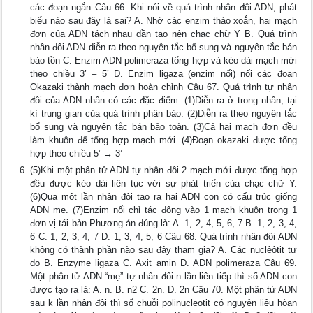
các đoạn ngắn Câu 66. Khi nói về quá trình nhân đôi ADN, phát
biểu nào sau đây là sai? A. Nhờ các enzim tháo xoắn, hai mạch
đơn của ADN tách nhau dần tạo nên chạc chữ Y B. Quá trình
nhân đôi ADN diễn ra theo nguyên tắc bổ sung và nguyên tắc bán
bảo tồn C. Enzim ADN polimeraza tổng hợp và kéo dài mạch mới
theo chiều 3’ – 5’ D. Enzim ligaza (enzim nối) nối các đoạn
Okazaki thành mạch đơn hoàn chỉnh Câu 67. Quá trình tự nhân
đôi của ADN nhân có các đặc điểm: (1)Diễn ra ở trong nhân, tại
kì trung gian của quá trình phân bào. (2)Diễn ra theo nguyên tắc
bổ sung và nguyên tắc bán bảo toàn. (3)Cả hai mạch đơn đều
làm khuôn để tổng hợp mạch mới. (4)Đoạn okazaki được tổng
hợp theo chiều 5’ → 3’
(5)Khi một phân tử ADN tự nhân đôi 2 mạch mới được tổng hợp
đều được kéo dài liên tục với sự phát triển của chạc chữ Y.
(6)Qua một lần nhân đôi tạo ra hai ADN con có cấu trúc giống
ADN mẹ. (7)Enzim nối chỉ tác động vào 1 mạch khuôn trong 1
đơn vị tái bản Phương án đúng là: A. 1, 2, 4, 5, 6, 7 B. 1, 2, 3, 4,
6 C. 1, 2, 3, 4, 7 D. 1, 3, 4, 5, 6 Câu 68. Quá trình nhân đôi ADN
không có thành phần nào sau đây tham gia? A. Các nuclêôtit tự
do B. Enzyme ligaza C. Axit amin D. ADN polimeraza Câu 69.
Một phân tử ADN “mẹ” tự nhân đôi n lần liên tiếp thì số ADN con
được tạo ra là: A. n. B. n2 C. 2n. D. 2n Câu 70. Một phân tử ADN
sau k lần nhân đôi thì số chuỗi polinucleotit có nguyên liệu hòan