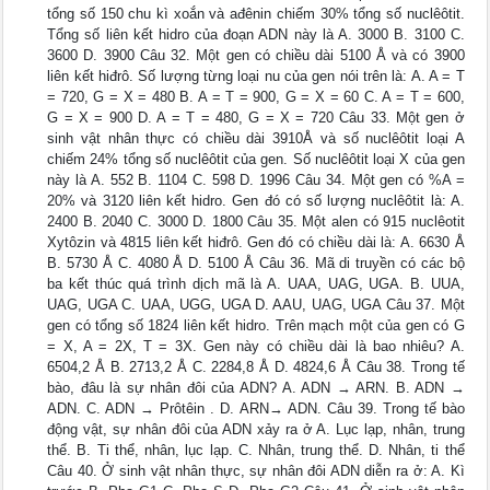
tổng số 150 chu kì xoắn và ađênin chiếm 30% tổng số nuclêôtit.
Tổng số liên kết hidro của đoạn ADN này là A. 3000 B. 3100 C.
3600 D. 3900 Câu 32. Một gen có chiều dài 5100 Å và có 3900
liên kết hiđrô. Số lượng từng loại nu của gen nói trên là: A. A = T
= 720, G = X = 480 B. A = T = 900, G = X = 60 C. A = T = 600,
G = X = 900 D. A = T = 480, G = X = 720 Câu 33. Một gen ở
sinh vật nhân thực có chiều dài 3910Å và số nuclêôtit loại A
chiếm 24% tổng số nuclêôtit của gen. Số nuclêôtit loại X của gen
này là A. 552 B. 1104 C. 598 D. 1996 Câu 34. Một gen có %A =
20% và 3120 liên kết hidro. Gen đó có số lượng nuclêôtit là: A.
2400 B. 2040 C. 3000 D. 1800 Câu 35. Một alen có 915 nuclêotit
Xytôzin và 4815 liên kết hiđrô. Gen đó có chiều dài là: A. 6630 Å
B. 5730 Å C. 4080 Å D. 5100 Å Câu 36. Mã di truyền có các bộ
ba kết thúc quá trình dịch mã là A. UAA, UAG, UGA. B. UUA,
UAG, UGA C. UAA, UGG, UGA D. AAU, UAG, UGA Câu 37. Một
gen có tổng số 1824 liên kết hidro. Trên mạch một của gen có G
= X, A = 2X, T = 3X. Gen này có chiều dài là bao nhiêu? A.
6504,2 Å B. 2713,2 Å C. 2284,8 Å D. 4824,6 Å Câu 38. Trong tế
bào, đâu là sự nhân đôi của ADN? A. ADN → ARN. B. ADN →
ADN. C. ADN → Prôtêin . D. ARN→ ADN. Câu 39. Trong tế bào
động vật, sự nhân đôi của ADN xảy ra ở A. Lục lạp, nhân, trung
thể. B. Ti thể, nhân, lục lạp. C. Nhân, trung thể. D. Nhân, ti thể
Câu 40. Ở sinh vật nhân thực, sự nhân đôi ADN diễn ra ở: A. Kì