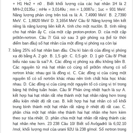
+ H1 He2 + n0 . Biết khối lượng của các hạt nhân 1H là 2
MH=2,0135u ; mHe = 3,0149u ; mn = 1,0087u ; 1uc = 931 MeV.
Năng lượng phản ứng trên toả ra là: A. 7,4990 MeV. B. 2,7390
MeV. C. 1,8820 MeV D. 3,1654 MeV Câu 6/ Năng lượng liên kết
riêng là năng lượng liên kết A. tính cho một nuclôn. B. tính riêng
cho hạt nhân ấy C. của một cặp proton-proton. D. của một cặp
prôtôn-nơtron. Câu 7/ Giả sử sau 3 giờ phóng xạ (kể từ thời
điểm ban đầu) số hạt nhân của một đồng vị phóng xạ còn lại
bằng 25% số hạt nhân ban đầu. Chu kì bán rã của đồng vị phóng
xạ đó bằng A. 2 giờ. B. 1,5 giờ. C. 0,5 giờ. D. 1 giờ Câu 8/ Phát
biểu nào sau là sai? A. Các đồng vị phóng xạ đều không bền B.
Các nguyên tử mà hạt nhân có cùng số prôtôn nhưng có số
nơtron khác nhau gọi là đồng vị. C. Các đồng vị của cùng một
nguyên tố có số nơtrôn khác nhau nên tính chất hóa học khác
nhau. D. Các đồng vị của cùng một nguyên tố có cùng vị trí trong
bảng hệ thống tuần hoàn. Câu 9/ Phản ứng nhiệt hạch là sự A.
kết hợp hai hạt nhân rất nhẹ thành một hạt nhân nặng hơn trong
điều kiện nhiệt độ rất cao. B. kết hợp hai hạt nhân có số khối
trung bình thành một hạt nhân rất nặng ở nhiệt độ rất cao. C.
phân chia một hạt nhân nhẹ thành hai hạt nhân nhẹ hơn kèm
theo sự tỏa nhiệt. D. phân chia một hạt nhân rất nặng thành các
hạt nhân nhẹ hơn. 23 238 Câu 10/ Biết số Avôgađrô là 6,02.10
/mol, khối lượng mol của urani 92U là 238 g/mol. Số nơtron trong