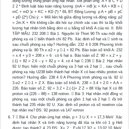
động lượng trong phản ứng hạt nhân. Xét phản ứng: A + B C + D
2 2 * Định luật bảo toàn năng lượng: (mA + mB )c + KA + KB = (
mC + mD )c + KC + KD (*) * ĐL BT Động Lượng: p A + pB = pC
+ pD (2*) Chú ý: + Mối liên hệ giữa động lượng và động năng: p2
= 2m.K + Khi không cần đòi hỏi sự chính xác cao thì ta lấy khối
lượng hạt nhân tính bằng đơn vị u bằng số khối A của nó. II. BÀI
TẬP MẪU. 232 208  Bài 1. Nguyên tử Thori 90 Th sau một dãy
phóng xạ và  biến thành chì 82 Pb. Xác định số hạt và  sinh ra
sau chuổi phóng xạ này? Hướng dẫn: 232 4 0 208 Phương trình
phóng xạ là: 90 Th x.α2 + y.-1 + 82 Pb. Bảo toàn số khối A: 232
= x.4 + y.0 + 208 x = 6 : có 6 hạt α. Bảo toàn số Z: 90 = x.2 + y.
(-1) + 82 = 2.6 – y + 82 y = 4: có 4 hạt  238  Bài 2. Hạt nhân
92 U thực hiện một chuỗi phóng xạ 3 hạt và 2 hạt  , sau chuỗi
phóng xạ này U238 biến thành hạt nhân X có bao nhiêu proton và
nơtron? Hướng dẫn: 238 4 0 A Phương trình phóng xạ là: 92 U
3.α2 + 2.-1 + Z X. Bảo toàn số khối A: 238 = 3.4 + 2.0 + A A =
226. Bảo toàn số Z: 92 = 3.2 + 2.(-1)+ Z Z = 88 Vậy hạt X có 88
proton và (226 – 88) = 138 notron.  Bài 3. Hạt nhân một đồng vị
phóng xạ, sau một chuỗi phóng xạ gồm 1 hạt và 2 hạt  rồi trở
thành hạt 235 nhân 92 U. Xác định số proton và số nowtron của
hạt nhân mẹ? ĐS: 92 proton và 147 nơtron
7  Bài 4. Cho phản ứng hạt nhân, p + 3 Li X + + 17,3 MeV. Xác
định hạt nhân X và tính năng lượng đã tỏa ra khi có 1 g Heli
được tạo thành? 4 23 ĐS: X= 2 ; E=N.17,3/2 = 13,02.10 MeV.