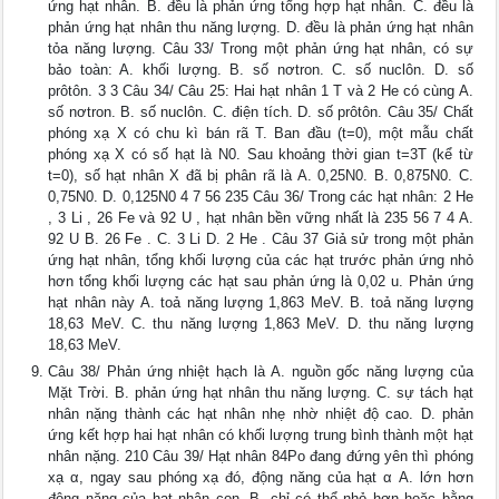
ứng hạt nhân. B. đều là phản ứng tổng hợp hạt nhân. C. đều là
phản ứng hạt nhân thu năng lượng. D. đều là phản ứng hạt nhân
tỏa năng lượng. Câu 33/ Trong một phản ứng hạt nhân, có sự
bảo toàn: A. khối lượng. B. số nơtron. C. số nuclôn. D. số
prôtôn. 3 3 Câu 34/ Câu 25: Hai hạt nhân 1 T và 2 He có cùng A.
số nơtron. B. số nuclôn. C. điện tích. D. số prôtôn. Câu 35/ Chất
phóng xạ X có chu kì bán rã T. Ban đầu (t=0), một mẫu chất
phóng xạ X có số hạt là N0. Sau khoảng thời gian t=3T (kể từ
t=0), số hạt nhân X đã bị phân rã là A. 0,25N0. B. 0,875N0. C.
0,75N0. D. 0,125N0 4 7 56 235 Câu 36/ Trong các hạt nhân: 2 He
, 3 Li , 26 Fe và 92 U , hạt nhân bền vững nhất là 235 56 7 4 A.
92 U B. 26 Fe . C. 3 Li D. 2 He . Câu 37 Giả sử trong một phản
ứng hạt nhân, tổng khối lượng của các hạt trước phản ứng nhỏ
hơn tổng khối lượng các hạt sau phản ứng là 0,02 u. Phản ứng
hạt nhân này A. toả năng lượng 1,863 MeV. B. toả năng lượng
18,63 MeV. C. thu năng lượng 1,863 MeV. D. thu năng lượng
18,63 MeV.
Câu 38/ Phản ứng nhiệt hạch là A. nguồn gốc năng lượng của
Mặt Trời. B. phản ứng hạt nhân thu năng lượng. C. sự tách hạt
nhân nặng thành các hạt nhân nhẹ nhờ nhiệt độ cao. D. phản
ứng kết hợp hai hạt nhân có khối lượng trung bình thành một hạt
nhân nặng. 210 Câu 39/ Hạt nhân 84Po đang đứng yên thì phóng
xạ α, ngay sau phóng xạ đó, động năng của hạt α A. lớn hơn
động năng của hạt nhân con. B. chỉ có thể nhỏ hơn hoặc bằng