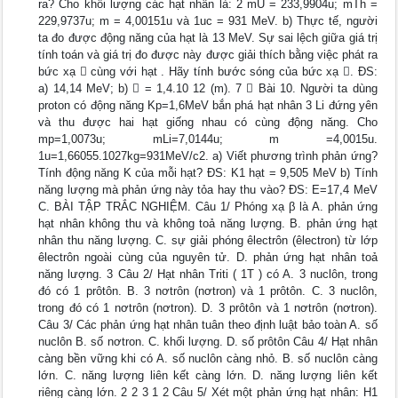
ra? Cho khối lượng các hạt nhân là: 2 mU = 233,9904u; mTh =
229,9737u; m = 4,00151u và 1uc = 931 MeV. b) Thực tế, người
ta đo được động năng của hạt là 13 MeV. Sự sai lệch giữa giá trị
tính toán và giá trị đo được này được giải thích bằng việc phát ra
bức xạ  cùng với hạt . Hãy tính bước sóng của bức xạ . ĐS:
a) 14,14 MeV; b)  = 1,4.10 12 (m). 7  Bài 10. Người ta dùng
proton có động năng Kp=1,6MeV bắn phá hạt nhân 3 Li đứng yên
và thu được hai hạt giống nhau có cùng động năng. Cho
mp=1,0073u; mLi=7,0144u; m =4,0015u.
1u=1,66055.1027kg=931MeV/c2. a) Viết phương trình phản ứng?
Tính động năng K của mỗi hạt? ĐS: K1 hạt = 9,505 MeV b) Tính
năng lượng mà phản ứng này tỏa hay thu vào? ĐS: E=17,4 MeV
C. BÀI TẬP TRẮC NGHIỆM. Câu 1/ Phóng xạ β là A. phản ứng
hạt nhân không thu và không toả năng lượng. B. phản ứng hạt
nhân thu năng lượng. C. sự giải phóng êlectrôn (êlectron) từ lớp
êlectrôn ngoài cùng của nguyên tử. D. phản ứng hạt nhân toả
năng lượng. 3 Câu 2/ Hạt nhân Triti ( 1T ) có A. 3 nuclôn, trong
đó có 1 prôtôn. B. 3 nơtrôn (nơtron) và 1 prôtôn. C. 3 nuclôn,
trong đó có 1 nơtrôn (nơtron). D. 3 prôtôn và 1 nơtrôn (nơtron).
Câu 3/ Các phản ứng hạt nhân tuân theo định luật bảo toàn A. số
nuclôn B. số nơtron. C. khối lượng. D. số prôtôn Câu 4/ Hạt nhân
càng bền vững khi có A. số nuclôn càng nhỏ. B. số nuclôn càng
lớn. C. năng lượng liên kết càng lớn. D. năng lượng liên kết
riêng càng lớn. 2 2 3 1 2 Câu 5/ Xét một phản ứng hạt nhân: H1