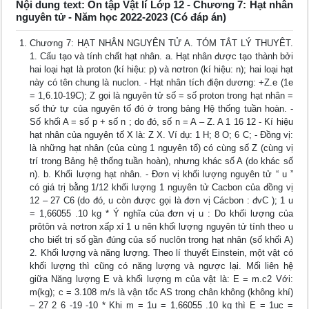
Nội dung text: Ôn tập Vật lí Lớp 12 - Chương 7: Hạt nhân
nguyên tử - Năm học 2022-2023 (Có đáp án)
Chương 7: HẠT NHÂN NGUYÊN TỬ A. TÓM TẮT LÝ THUYÊT.
1. Cấu tạo và tính chất hạt nhân. a. Hạt nhân được tạo thành bởi
hai loại hạt là proton (kí hiệu: p) và nơtron (kí hiệu: n); hai loại hạt
này có tên chung là nuclon. - Hạt nhân tích điện dương: +Z.e (1e
= 1,6.10-19C); Z gọi là nguyên tử số = số proton trong hạt nhân =
số thứ tự của nguyên tố đó ở trong bảng Hệ thống tuần hoàn. -
Số khối A = số p + số n ; do đó, số n = A – Z. A 1 16 12 - Kí hiệu
hạt nhân của nguyên tố X là: Z X. Ví dụ: 1 H; 8 O; 6 C; - Đồng vị:
là những hạt nhân (của cùng 1 nguyên tố) có cùng số Z (cùng vị
trí trong Bảng hệ thống tuần hoàn), nhưng khác số A (do khác số
n). b. Khối lượng hạt nhân. - Đơn vị khối lượng nguyên tử “ u ”
có giá trị bằng 1/12 khối lượng 1 nguyên tử Cacbon của đồng vị
12 – 27 C6 (do đó, u còn được gọi là đơn vị Cácbon : đvC ); 1 u
= 1,66055 .10 kg * Ý nghĩa của đơn vị u : Do khối lượng của
prôtôn và nơtron xấp xỉ 1 u nên khối lượng nguyên tử tính theo u
cho biết trị số gần đúng của số nuclôn trong hạt nhân (số khối A)
2. Khối lượng và năng lượng. Theo lí thuyết Einstein, một vật có
khối lượng thì cũng có năng lượng và ngược lại. Mối liên hệ
giữa Năng lượng E và khối lượng m của vật là: E = m.c2 Với:
m(kg); c = 3.108 m/s là vận tốc AS trong chân không (không khí)
– 27 2 6 -19 -10 * Khi m = 1u = 1,66055 .10 kg thì E = 1uc =