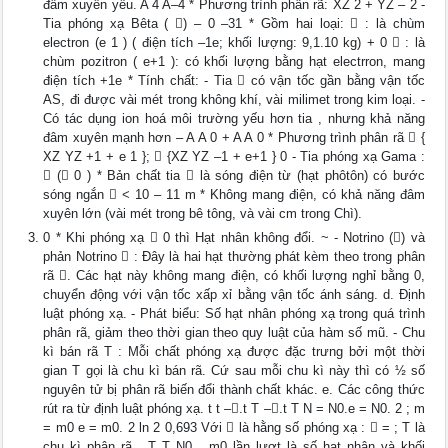
đâm xuyên yếu. A 4 A–4 * Phương trình phân rã: XZ 2 + YZ – 2 -
Tia phóng xạ Bêta ( ) – 0 –31 * Gồm hai loại:  : là chùm
electron (e 1 ) ( điện tích –1e; khối lượng: 9,1.10 kg) + 0  : là
chùm pozitron ( e+1 ): có khối lượng bằng hạt electrron, mang
điện tích +1e * Tính chất: - Tia  có vận tốc gần bằng vận tốc
AS, đi được vài mét trong không khí, vài milimet trong kim loại. -
Có tác dụng ion hoá môi trường yếu hơn tia , nhưng khả năng
đâm xuyên mạnh hơn – A A 0 + A A 0 * Phương trình phân rã  {
XZ YZ +1 + e 1 };  {XZ YZ –1 + e+1 } 0 - Tia phóng xạ Gama :
 ( 0 ) * Bản chất tia  là sóng điện từ (hạt phôtôn) có bước
sóng ngắn  < 10 – 11 m * Không mang điện, có khả năng đâm
xuyên lớn (vài mét trong bê tông, và vài cm trong Chì).
0 * Khi phóng xạ  0 thì Hạt nhân không đổi. ~ - Notrino () và
phản Notrino  : Đây là hai hạt thường phát kèm theo trong phân
rã . Các hạt này không mang điện, có khối lượng nghỉ bằng 0,
chuyển động với vận tốc xấp xỉ bằng vận tốc ánh sáng. d. Định
luật phóng xạ. - Phát biểu: Số hạt nhân phóng xạ trong quá trình
phân rã, giảm theo thời gian theo quy luật của hàm số mũ. - Chu
kì bán rã T : Mỗi chất phóng xạ được đặc trưng bởi một thời
gian T gọi là chu kì bán rã. Cứ sau mỗi chu kì này thì có ½ số
nguyên tử bị phân rã biến đổi thành chất khác. e. Các công thức
rút ra từ định luật phóng xạ. t t –.t T –.t T N = N0.e = N0. 2 ; m
= m0 e = m0. 2 ln 2 0,693 Với  là hằng số phóng xạ :  = ; T là
chu kì phân rã . T T N0 , m0 lần lượt là số hạt nhân và khối