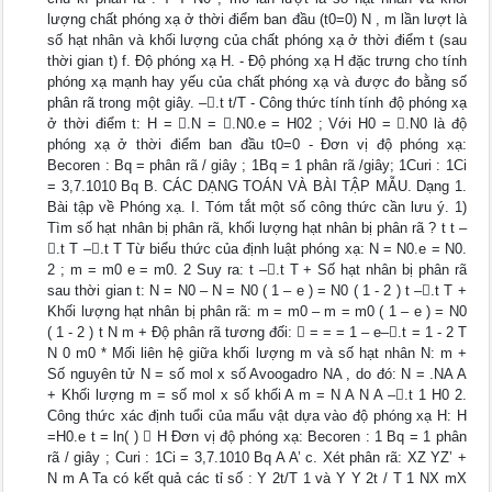
lượng chất phóng xạ ở thời điểm ban đầu (t0=0) N , m lần lượt là
số hạt nhân và khối lượng của chất phóng xạ ở thời điểm t (sau
thời gian t) f. Độ phóng xạ H. - Độ phóng xạ H đặc trưng cho tính
phóng xạ mạnh hay yếu của chất phóng xạ và được đo bằng số
phân rã trong một giây. –.t t/T - Công thức tính tính độ phóng xạ
ở thời điểm t: H = .N = .N0.e = H02 ; Với H0 = .N0 là độ
phóng xạ ở thời điểm ban đầu t0=0 - Đơn vị độ phóng xạ:
Becoren : Bq = phân rã / giây ; 1Bq = 1 phân rã /giây; 1Curi : 1Ci
= 3,7.1010 Bq B. CÁC DẠNG TOÁN VÀ BÀI TẬP MẪU. Dạng 1.
Bài tập về Phóng xạ. I. Tóm tắt một số công thức cần lưu ý. 1)
Tìm số hạt nhân bị phân rã, khối lượng hạt nhân bị phân rã ? t t –
.t T –.t T Từ biểu thức của định luật phóng xạ: N = N0.e = N0.
2 ; m = m0 e = m0. 2 Suy ra: t –.t T + Số hạt nhân bị phân rã
sau thời gian t: N = N0 – N = N0 ( 1 – e ) = N0 ( 1 - 2 ) t –.t T +
Khối lượng hạt nhân bị phân rã: m = m0 – m = m0 ( 1 – e ) = N0
( 1 - 2 ) t N m + Độ phân rã tương đối:  = = = 1 – e–.t = 1 - 2 T
N 0 m0 * Mối liên hệ giữa khối lượng m và số hạt nhân N: m +
Số nguyên tử N = số mol x số Avoogadro NA , do đó: N = .NA A
+ Khối lượng m = số mol x số khối A m = N A N A –.t 1 H0 2.
Công thức xác định tuổi của mẩu vật dựa vào độ phóng xạ H: H
=H0.e t = ln( )  H Đơn vị độ phóng xạ: Becoren : 1 Bq = 1 phân
rã / giây ; Curi : 1Ci = 3,7.1010 Bq A A’ c. Xét phân rã: XZ YZ’ +
N m A Ta có kết quả các tỉ số : Y 2t/T 1 và Y Y 2t / T 1 NX mX