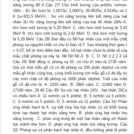
năng lượng 40 6 Câu 27/ Cho khối lượng của prôtôn; nơtron;
18Ar ; 3Li lần lượt là: 1,0073u; 1,0087u; 39,9525u; 6,0145u và 2
6 1u=931,5 MeV/c . So với năng lượng liên kết riêng của hạt
nhân 3Li thì năng lượng liên kết riêng của hạt 40 nhân 18Ar A.
lớn hơn một lượng là 5,20 MeV. C. nhỏ hơn một lượng là 3,42
MeV B. lớn hơn một lượng là 3,42 MeV. D. nhỏ hơn một lượng
là 5,20 MeV. Câu 28/ Ban đầu có N0 hạt nhân của một mẫu chất
phóng xạ nguyên chất có chu kì bán rã T. Sau khoảng thời gian t
= 0,5T, kể từ thời điểm ban đầu, số hạt nhân chưa bị phân rã của
mẫu chất phóng xạ này là: N0 N0 N0 A. B. C. D. N0 2 2 2 4 14
Câu 29/ Biết đồng vị phóng xạ 6C có chu kì bán rã 5730 năm.
Giả sử một mẫu gỗ cổ có độ phóng xạ 200 phân rã/phút và một
mẫu gỗ khác cùng loại, cùng khối lượng với mẫu gỗ cổ đó lấy từ
cây mới chặt có độ phóng xạ 1600 phân rã/phút. Tuổi của mẫu
gỗ cổ đã cho là: A. 1910 năm. B. 2865 năm. C. 11460 năm D.
17190 năm. 29 40 Câu 30/ So với hạt nhân 14Si , hạt nhân 20Ca
có nhiều hơn A. 11 nơtrôn và 6 prôtôn. B. 5 nơtrôn và 6 prôtôn.
C. 6 nơtrôn và 5 prôtôn. D. 5 nơtrôn và 12 prôtôn. Câu 31/ Phản
ứng nhiệt hạch là A. sự kết hợp hai hạt nhân có số khối trung
bình tạo thành hạt nhân nặng hơn. B. phản ứng hạt nhân thu
năng lượng . C. phản ứng trong đó một hạt nhân nặng vỡ thành
hai mảnh nhẹ hơn. D. phản ứng hạt nhân tỏa năng lượng. Câu
32/ Phóng xạ và phân hạch hạt nhân A. đều không phải là phản