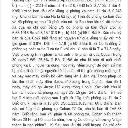
Hướng dẫn: 1 H T H 5600 1 Áp dụng công thức: t = ln( 0 ) = . ln(
0 ) = . ln( ) = 2111,6 năm.  H ln 2 0,77H0 ln 2 0,77 25  Bài 4:
Khối lượng ban đầu của đồng vị phóng xạ natri 11 Na là 0,248
mg. Chu kì bán rã của Na là 62 (s). a) Tính độ phóng xạ ban đầu
và độ phóng xạ sau 10 phút của nó. b) Sau bao lâu thì độ phóng
xạ của nó chỉ còn bằng 1/5 độ phóng xạ ban đầu? ĐS: a)
6,65.1016 Bq và 8,15.1013 Bq ; b) 144 (s) 55  Bài 5: Xác chu kỳ
bán rã của Co27 biết rằng số nguyên tử của đồng vị ấy cứ mỗi
giờ giảm đi 3,8%. ĐS: T = 17,9 (h) 60  Bài 6: 27 Co là đồng vị
phóng xạ phát ra tia  và tia  với chu kì bán rã là T = 71,3 ngày.
Viết phương trình phân rã và tính tỉ lệ phân rã của Coban trong
30 ngày? ĐS: 25,3%  Bài 7: Để đo chu kì bán rã một chất
phóng xạ  , người ta dùng một máy “đếm xung” để đếm số hạt
bị phân rã (khi một nguyên tử bị phân rã thì giải phóng một hạt 
và bay vào máy khiến bộ đếm tăng lên 1 đơn vị). Trong phép đo
lần thứ nhất, máy đếm được 340 xung trong 1 phút. Sau đó 1
ngày, máy chỉ ghi được 112 xung trong 1 phút. Xác định chu kì
bán rã T của chất phóng xạ này? ĐS: 15 giờ. 24  Bài 8: Tính số
hạt  được giải phóng sau 1 giờ từ 1g chất phóng xạ 11 Na ?
Biết chu kì bán rã là 15 giờ. ĐS: 1,133.1015 hạt. 60  Bài 9: Ban
đầu có 1kg chất phóng xạ Coban 27 Co, chu kì bán rã T=5,33
năm. Biết rằng, sau khi phân rã 60 phóng xạ, Coban biến thành
Niken 28 Ni. a) Hỏi sau 15 năm, lượng Co còn lại và lượng Ni tạo
thành là bao nhiêu? . b) Sau bao lâu thì khối lượng Co chỉ còn