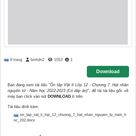
9 trang
binhdn2
1553
1
Download
Bạn đang xem tài liệu
"Ôn tập Vật lí Lớp 12 - Chương 7: Hạt nhân
nguyên tử - Năm học 2022-2023 (Có đáp án)"
, để tải tài liệu gốc về
máy bạn click vào nút
DOWNLOAD
ở trên
Tài liệu đính kèm:
on_tap_vat_li_lop_12_chuong_7_hat_nhan_nguyen_tu_nam_h
oc_202.docx