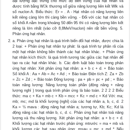
đại lượng đặc trưng cho mức độ bền vững của hạt nhân và
được tính bằng Wk thương số giữa năng lượng liên kết Wlk và
số nuclon A. Biểu thức: Er = . A - Hạt nhân có năng lượng liên
kết riêng càng lớn thì càng bền vững. - Đối với các hạt nhân có
số khối A nằm trong khoảng 50 đến 95 thì có năng lượng liên kết
riêng là lớn nhất (vào cỡ 8,8MeV/nuclon) nên rất bền vững. 5.
Phản ứng hạt nhân.
a. Phản ứng hạt nhân là quá trình biến đổi hạt nhân, được chia là
2 loại: + Phản ứng hạt nhân tự phát: là quá trình tự phân rã của
một hạt nhân không bền thành các hạt nhân khác. + Phản ứng
hạt nhân kích thích: là quá trình tương tác giữa các hạt nhân để
tạo ra các hạt nhân khác. b. Các định luật bảo toàn trong phản
ứng hạt nhân: Xét phản ứng hạt nhân: a + b c + d. + Bảo toàn
Số khối A : Aa + Ab = Ac + Ad ; + Bảo toàn Điện tích Z: Za + Zb
= Zc + Zd ; + Bảo toàn Động lượng : pa + pb = pc + pd ; + Bảo
toàn năng lượng: Năng lượng toàn phần (động năng + năng
lượng nghỉ ) trong quá trình phản ứng là bảo toàn. 2 2 2 2 Biểu
thức: ma c + Ka + mb c + Kb = mcc + Kc + md c + Kd Với: ma;
mb; mc; md là khối lượng (nghỉ) của các hạt nhân a, b, c, d. 2
Ka = ½ mava : động năng hạt nhân a; tương tự, Kb; Kc; Kd là
động năng các hạt nhân b, c, d. c. Phản ứng hạt nhân toả năng
lượng và thu năng lượng. Xét phản ứng hạt nhân: a + b c + d.
Khối lượng các hạt nhân trước phản ứng: mtrước = ma + mb và
khối lượng các hạt sau phản ứng: msau = mc + md * Nếu