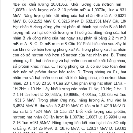
4Be có khối lượng 10,0135u. Khối lượng của nơtrôn mn =
1,0087u, khối lượng của 2 10 prôtôn mP = 1,0073u, 1uc = 931
MeV. Năng lượng liên kết riêng của hạt nhân 4Be là A. 0,6321
MeV. B. 63,2152 MeV C. 6,3215 MeV D. 632,1531 MeV Câu 18/
Hạt nhân A đang đứng yên thì phân rã thành hạt nhân B có khối
lượng mB và hạt có khối lượng m Tỉ số giữa động năng của hạt
nhân B và động năng của hạt ngay sau phân rã bằng 2 2 m mB
mB m A. B. C. D. mB m m mB Câu 19/ Phát biểu nào sau đây là
sai khi nói về hiện tượng phóng xạ? A. Trong phóng xạ , hạt nhân
con có số nơtron nhỏ hơn số nơtron của hạt nhân mẹ. B. Trong
phóng xạ  , hạt nhân mẹ và hạt nhân con có số khối bằng nhau,
số prôtôn khác nhau. C. Trong phóng xạ , có sự bảo toàn điện
tích nên số prôtôn được bảo toàn. D. Trong phóng xạ +, hạt
nhân mẹ và hạt nhân con có số khối bằng nhau, số nơtron khác
nhau. 23 1 4 20 23 20 4 Câu 20/ Cho phản ứng hạt nhân 11Na +
1H 2He + 10 Ne. Lấy khối lượng các nhân 11 Na; 10 Ne; 2 He; 1
2 1 H lần lượt là 22,9837u; 19,9869u; 4,0015u; 1,0073u và 1uc
=931,5 MeV. Trong phản ứng này, năng lượng A. thu vào là
3,4524 MeV B. thu vào là 2,4219 MeV C. tỏa ra là 2,4219 MeV D.
tỏa ra là 3,4524 MeV 16 Câu 21/ Biết khối lượng của prôtôn;
nơtron; hạt nhân 8O lần lượt là 1,0073u; 1,0087 u; 15,9904 u và
2 16 1uc =931,5MeV. Năng lượng liên kết của hạt nhân 8O xấp
xỉ bằng: A. 14,25 MeV. B. 18,76 MeV. C. 128,17 MeV D. 190,81