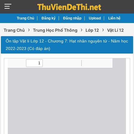
Trang Chủ
Đăng ký
Đăng nhập
Upload
Liên hệ
›
›
›
Trang Chủ
Trung Học Phổ Thông
Lớp 12
Vật Lí 12
Ôn tập Vật lí Lớp 12 - Chương 7: Hạt nhân nguyên tử - Năm học
2022-2023 (Có đáp án)