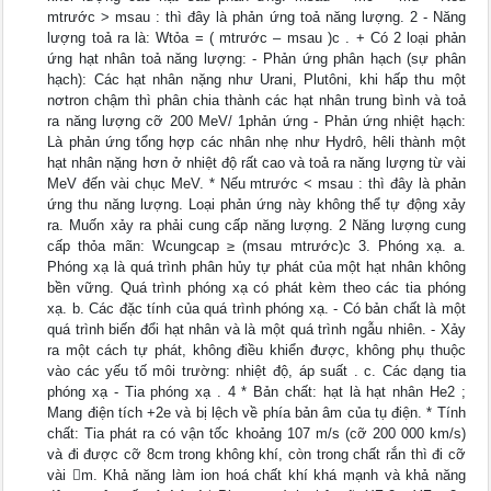
mtrước > msau : thì đây là phản ứng toả năng lượng. 2 - Năng
lượng toả ra là: Wtỏa = ( mtrước – msau )c . + Có 2 loại phản
ứng hạt nhân toả năng lượng: - Phản ứng phân hạch (sự phân
hạch): Các hạt nhân nặng như Urani, Plutôni, khi hấp thu một
nơtron chậm thì phân chia thành các hạt nhân trung bình và toả
ra năng lượng cỡ 200 MeV/ 1phản ứng - Phản ứng nhiệt hạch:
Là phản ứng tổng hợp các nhân nhẹ như Hydrô, hêli thành một
hạt nhân nặng hơn ở nhiệt độ rất cao và toả ra năng lượng từ vài
MeV đến vài chục MeV. * Nếu mtrước < msau : thì đây là phản
ứng thu năng lượng. Loại phản ứng này không thể tự động xảy
ra. Muốn xảy ra phải cung cấp năng lượng. 2 Năng lượng cung
cấp thỏa mãn: Wcungcap ≥ (msau mtrước)c 3. Phóng xạ. a.
Phóng xạ là quá trình phân hủy tự phát của một hạt nhân không
bền vững. Quá trình phóng xạ có phát kèm theo các tia phóng
xạ. b. Các đặc tính của quá trình phóng xạ. - Có bản chất là một
quá trình biến đổi hạt nhân và là một quá trình ngẫu nhiên. - Xảy
ra một cách tự phát, không điều khiển được, không phụ thuộc
vào các yếu tố môi trường: nhiệt độ, áp suất . c. Các dạng tia
phóng xạ - Tia phóng xạ . 4 * Bản chất: hạt là hạt nhân He2 ;
Mang điện tích +2e và bị lệch về phía bản âm của tụ điện. * Tính
chất: Tia phát ra có vận tốc khoảng 107 m/s (cỡ 200 000 km/s)
và đi được cỡ 8cm trong không khí, còn trong chất rắn thì đi cỡ
vài m. Khả năng làm ion hoá chất khí khá mạnh và khả năng