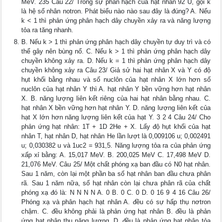
MeV. 235 Câu 22/ Trong sự phân hạch của hạt nhân 92 U, gọi k
là hệ số nhân notron. Phát biểu nào nào sau đây là đúng? A. Nếu
k < 1 thì phản ứng phân hạch dây chuyền xảy ra và năng lượng
tỏa ra tăng nhanh.
B. Nếu k > 1 thì phản ứng phân hạch dây chuyền tự duy trì và có
thể gây nên bùng nổ. C. Nếu k > 1 thì phản ứng phân hạch dây
chuyền không xảy ra. D. Nếu k = 1 thì phản ứng phân hạch dây
chuyền không xảy ra Câu 23/ Giả sử hai hạt nhân X và Y có độ
hụt khối bằng nhau và số nuclôn của hạt nhân X lớn hơn số
nuclôn của hạt nhân Y thì A. hạt nhân Y bền vững hơn hạt nhân
X. B. năng lượng liên kết riêng của hai hạt nhân bằng nhau. C.
hạt nhân X bền vững hơn hạt nhân Y. D. năng lượng liên kết của
hạt X lớn hơn năng lượng liên kết của hạt Y. 3 2 4 Câu 24/ Cho
phản ứng hạt nhân: 1T + 1D 2He + X. Lấy độ hụt khối của hạt
nhân T, hạt nhân D, hạt nhân He lần lượt là 0,009106 u; 0,002491
u; 0,030382 u và 1uc2 = 931,5. Năng lượng tỏa ra của phản ứng
xấp xỉ bằng: A. 15,017 MeV. B. 200,025 MeV C. 17,498 MeV D.
21,076 MeV. Câu 25/ Một chất phóng xạ ban đầu có N0 hạt nhân.
Sau 1 năm, còn lại một phần ba số hạt nhân ban đầu chưa phân
rã. Sau 1 năm nữa, số hạt nhân còn lại chưa phân rã của chất
phóng xạ đó là: N N N N A. 0 B. 0 C. 0 D. 0 16 9 4 16 Câu 26/
Phóng xạ và phân hạch hạt nhân A. đều có sự hấp thụ nơtron
chậm. C. đều không phải là phản ứng hạt nhân B. đều là phản
ứng hạt nhân thu năng lượng. D. đều là phản ứng hạt nhân tỏa