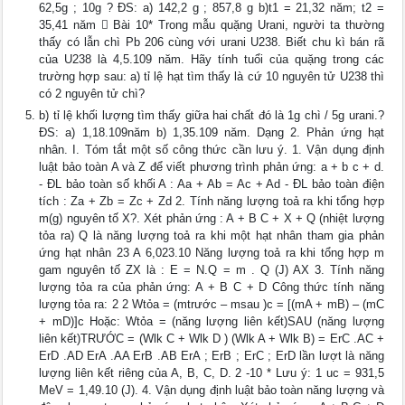
62,5g ; 10g ? ĐS: a) 142,2 g ; 857,8 g b)t1 = 21,32 năm; t2 =
35,41 năm  Bài 10* Trong mẫu quặng Urani, người ta thường
thấy có lẫn chì Pb 206 cùng với urani U238. Biết chu kì bán rã
của U238 là 4,5.109 năm. Hãy tính tuổi của quặng trong các
trường hợp sau: a) tỉ lệ hạt tìm thấy là cứ 10 nguyên tử U238 thì
có 2 nguyên tử chì?
b) tỉ lệ khối lượng tìm thấy giữa hai chất đó là 1g chì / 5g urani.?
ĐS: a) 1,18.109năm b) 1,35.109 năm. Dạng 2. Phản ứng hạt
nhân. I. Tóm tắt một số công thức cần lưu ý. 1. Vận dụng định
luật bảo toàn A và Z để viết phương trình phản ứng: a + b c + d.
- ĐL bảo toàn số khối A : Aa + Ab = Ac + Ad - ĐL bảo toàn điện
tích : Za + Zb = Zc + Zd 2. Tính năng lượng toả ra khi tổng hợp
m(g) nguyên tố X?. Xét phản ứng : A + B C + X + Q (nhiệt lượng
tỏa ra) Q là năng lượng toả ra khi một hạt nhân tham gia phản
ứng hạt nhân 23 A 6,023.10 Năng lượng toả ra khi tổng hợp m
gam nguyên tố ZX là : E = N.Q = m . Q (J) AX 3. Tính năng
lượng tỏa ra của phản ứng: A + B C + D Công thức tính năng
lượng tỏa ra: 2 2 Wtỏa = (mtrước – msau )c = [(mA + mB) – (mC
+ mD)]c Hoặc: Wtỏa = (năng lượng liên kết)SAU (năng lượng
liên kết)TRƯỚC = (Wlk C + Wlk D ) (Wlk A + Wlk B) = ErC .AC +
ErD .AD ErA .AA ErB .AB ErA ; ErB ; ErC ; ErD lần lượt là năng
lượng liên kết riêng của A, B, C, D. 2 -10 * Lưu ý: 1 uc = 931,5
MeV = 1,49.10 (J). 4. Vận dụng định luật bảo toàn năng lượng và