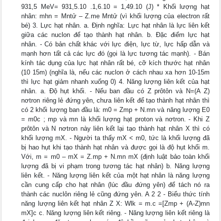
931,5 MeV= 931,5.10 .1,6.10 = 1,49.10 (J) * Khối lượng hạt
nhân: mhn = Mntử – Z.me Mntử (vì khối lượng của electron rất
bé) 3. Lực hạt nhân. a. Định nghĩa: Lực hạt nhân là lực liên kết
giữa các nuclon để tạo thành hạt nhân. b. Đặc điểm lực hạt
nhân. - Có bản chất khác với lực điện, lực từ, lực hấp dẫn và
mạnh hơn tất cả các lực đó (gọi là lực tương tác mạnh). - Bán
kính tác dụng của lực hạt nhân rất bé, cỡ kích thước hạt nhân
(10 15m) (nghĩa là, nếu các nuclon ở cách nhau xa hơn 10-15m
thì lực hạt giảm nhanh xuống 0) 4. Năng lượng liên kết của hạt
nhân. a. Độ hụt khối. - Nếu ban đầu có Z prôtôn và N=(A Z)
nơtron riêng lẻ đứng yên, chưa liên kết để tạo thành hạt nhân thì
có 2 khối lượng ban đầu là: m0 = Zmp + N.mn và năng lượng E0
= m0c ; mp và mn là khối lượng hạt proton và nơtron. - Khi Z
prôtôn và N nơtron này liên kết lại tạo thành hạt nhân X thì có
khối lượng mX. - Người ta thấy mX < m0, tức là khối lượng đã
bị hao hụt khi tạo thành hạt nhân và được gọi là độ hụt khối m.
Với, m = m0 – mX = Z.mp + N.mn mX (định luật bảo toàn khối
lượng đã bị vi phạm trong tương tác hạt nhân) b. Năng lượng
liên kết. - Năng lượng liên kết của một hạt nhân là năng lượng
cần cung cấp cho hạt nhân (lúc đầu đứng yên) để tách nó ra
thành các nuclôn riêng lẻ cũng đứng yên. A 2 2 - Biểu thức tính
năng lượng liên kết hạt nhân Z X: Wlk = m.c =[Zmp + (A-Z)mn
mX]c c. Năng lượng liên kết riêng. - Năng lượng liên kết riêng là