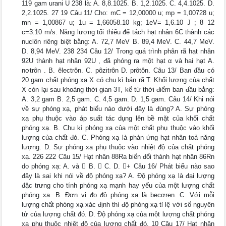
119 gam urani U 238 là: A. 8,8.1025. B. 1,2.1025. C. 4,4.1025. D.
2,2.1025. 27 19 Câu 11/ Cho: mC = 12,00000 u; mp = 1,00728 u;
mn = 1,00867 u; 1u = 1,66058.10 kg; 1eV= 1,6.10 J ; 8 12
c=3.10 m/s. Năng lượng tối thiểu để tách hạt nhân 6C thành các
nuclôn riêng biệt bằng: A. 72,7 MeV B. 89,4 MeV. C. 44,7 MeV.
D. 8,94 MeV. 238 234 Câu 12/ Trong quá trình phân rã hạt nhân
92U thành hạt nhân 92U , đã phóng ra một hạt α và hai hạt A.
nơtrôn . B. êlectrôn. C. pôzitrôn D. prôtôn. Câu 13/ Ban đầu có
20 gam chất phóng xạ X có chu kì bán rã T. Khối lượng của chất
X còn lại sau khoảng thời gian 3T, kể từ thời điểm ban đầu bằng:
A. 3,2 gam B. 2,5 gam. C. 4,5 gam. D. 1,5 gam. Câu 14/ Khi nói
về sự phóng xạ, phát biểu nào dưới đây là đúng? A. Sự phóng
xạ phụ thuộc vào áp suất tác dụng lên bề mặt của khối chất
phóng xạ. B. Chu kì phóng xạ của một chất phụ thuộc vào khối
lượng của chất đó. C. Phóng xạ là phản ứng hạt nhân toả năng
lượng. D. Sự phóng xạ phụ thuộc vào nhiệt độ của chất phóng
xạ. 226 222 Câu 15/ Hạt nhân 88Ra biến đổi thành hạt nhân 86Rn
do phóng xạ: A. và  B.  C. D. + Câu 16/ Phát biểu nào sao
đây là sai khi nói về độ phóng xạ? A. Độ phóng xạ là đại lượng
đặc trưng cho tính phóng xạ mạnh hay yếu của một lượng chất
phóng xạ. B. Đơn vị đo độ phóng xạ là becơren. C. Với mỗi
lượng chất phóng xạ xác định thì độ phóng xạ tỉ lệ với số nguyên
tử của lượng chất đó. D. Độ phóng xạ của một lượng chất phóng
xạ phụ thuộc nhiệt độ của lượng chất đó. 10 Câu 17/ Hạt nhân