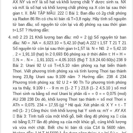
AX NY và mY là số hạt và khối lượng chất Y được sinh ra. NX
và mX là số hạt và khối lượng chất phóng xạ X còn lại sau thời
gian t. II. BÀI TẬP MẪU. 222  Bài 1: Ban đầu có 2g chất phóng
xạ Radon 86 Rn có chu kì bán rã T=3,8 ngày. Hãy tính số nguyên
tử ban đầu; số nguyên tử còn lại và độ phóng xạ sau thời gian
t=1,5T ? Hướng dẫn:
m0 2 23 21 Khối lượng ban đầu: m0 = 2 (g) Số nguyên tử ban
đầu: N0 = .NA = .6,023.10 = 5,42.10 (hạt) A 222 t 1,5T T 21 T 21
Số nguyên tử còn lại sau thời gian t=1,5T là: N = N0. 2 = 5,42.10
. 2 = 1,91.10 (hạt) ln 2 0,693 Độ phóng xạ ở thời điểm t: H = H =
.N = . N = . 1,91.1021 = 4,05.1015 (Bq) T 3,8.24.60.60(s) 238 9
Bài 2: Urani 92 U có T=4,5.10 năm phóng xạ hạt biến thành
Thori. Viết phương trình phóng xạ và tính lượng Thori tạo thành
trong 23,8g Urani sau 9.109 năm ? Hướng dẫn: 238 4 234
Phương trình phóng xạ: 92 U 2 + 90 Th Từ phương trình phóng
xạ ta thấy, 9.109 t - - 9 m m (1- 2 T ) 23,8 (1- 2 4,5.10 ) số mol
Thori sinh ra bằng số mol Urani bị phân rã = = 0 = = 0,075 (mol)
AU 238 238 Do đó, khối lượng Thori tạo thành = số mol Thori x
ATh = 0,075. 234 = 17,55 (g) * Hệ quả: Xét phân rã: X Y + t - T
m0 (1- 2 ) Công thức tính khối lượng hạt Y sinh ra: mY = .AY AX
 Bài 3: Tính tuổi của một khối gỗ, biết rằng độ phóng xạ  của
nó bằng 0,77 lần độ phóng xạ của một khúc gỗ, cùng khối lượng
và vừa mới chặt. Biết chu kì bán rã của C14 là 5600 năm.