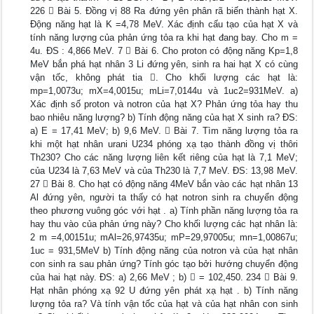
226  Bài 5. Đồng vị 88 Ra đứng yên phân rã biến thành hạt X.
Động năng hạt là K =4,78 MeV. Xác định cấu tạo của hạt X và
tính năng lượng của phản ứng tỏa ra khi hạt đang bay. Cho m =
4u. ĐS : 4,866 MeV. 7  Bài 6. Cho proton có động năng Kp=1,8
MeV bắn phá hạt nhân 3 Li đứng yên, sinh ra hai hạt X có cùng
vận tốc, không phát tia . Cho khối lượng các hạt là:
mp=1,0073u; mX=4,0015u; mLi=7,0144u và 1uc2=931MeV. a)
Xác định số proton và notron của hạt X? Phản ứng tỏa hay thu
bao nhiêu năng lượng? b) Tính động năng của hạt X sinh ra? ĐS:
a) E = 17,41 MeV; b) 9,6 MeV.  Bài 7. Tìm năng lượng tỏa ra
khi một hạt nhân urani U234 phóng xạ tạo thành đồng vị thôri
Th230? Cho các năng lượng liên kết riêng của hạt là 7,1 MeV;
của U234 là 7,63 MeV và của Th230 là 7,7 MeV. ĐS: 13,98 MeV.
27  Bài 8. Cho hạt có động năng 4MeV bắn vào các hạt nhân 13
Al đứng yên, người ta thấy có hạt notron sinh ra chuyển động
theo phương vuông góc với hạt . a) Tính phần năng lượng tỏa ra
hay thu vào của phản ứng này? Cho khối lượng các hạt nhân là:
2 m =4,00151u; mAl=26,97435u; mP=29,97005u; mn=1,00867u;
1uc = 931,5MeV b) Tính động năng của notron và của hạt nhân
con sinh ra sau phản ứng? Tính góc tạo bởi hướng chuyển động
của hai hạt này. ĐS: a) 2,66 MeV ; b)  = 102,450. 234  Bài 9.
Hạt nhân phóng xạ 92 U đứng yên phát xạ hạt . b) Tính năng
lượng tỏa ra? Và tính vận tốc của hạt và của hạt nhân con sinh