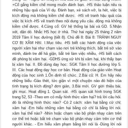
+Cố gắng kiềm chế mong muốn đánh bạn. -HS thảo luận nêu ra
những hậu quả của Ví dụ. Đánh bạn, xé sách vở, la hét, việc bị
kích động mà không kiềm chế được. -HS vẽ tranh hậu quả của
việc bị kích -HS vẽ tranh theo nội dung yêu câu. động mà không
kiềm chế được. 4.Củng cố: GV hệ thống lại bài và GD. 5.Nhận
xét, dặn dò. Nhắc HS học ở nhà. Thứ hai ngày 25 tháng 2 năm
2019 Tâm lí học đường (tiết 8). Chủ đề 8: Bài 8: TRÁNH NGUY
CƠ BỊ XÂM HẠI. I.Mục tiêu. -HS biết các hành động của việc
người xâm hại như chạm vào nơi trẻ không thích, bắt trẻ sờ vào
mình, đánh tre để hả giận, bắt trẻ làm việc nhiều, -HS biết cách
đề phòng bị xâm hại. -GDHS ứng xử khi bị xâm hại, khi thấy bạn
bị xâm hại. II. Đồ dùng dạy học: SGK Tâm lí học đường lớp 5.
III. Các hoạt động dạy học cơ bản. Hoạt động của giáo viên Hoạt
động của học sinh 1.Ổn định tổ chức. 2.Bài cũ: H. Em hãy nêu
những biểu -Gào thét, tức giận vì một chuyện nào đó hiện của
tình trạng bị kích động? đơn giản, 3.Bài mới. GV giới thiệu bài,
ghi mục. Hoạt động 1. Quan sát. -HS quan sát hình trong SGK
trang 52, 53 -Theo em có mấy hình thức xâm hại? trả lời câu hỏi.
đó là những hình thức nào? -Có 2 cách: xâm hại bằng cử chỉ;
xâm hại -Em hiểu những xâm hại bằng cử chỉ là bằng lời nói.
xâm hại thế nào? -Nhìn hoặc chạm vào bộ phận nhạy cảm trên
cơ thể trẻ hoặc bắt trẻ chạm vào bộ phận nhạy cảm trên cơ thể
người khác. - Em hiểu xâm phạm bằng lời nói là -Dùng lời nói