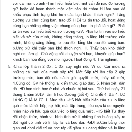
với cái mới có ảnh -Tìm hiểu, hiểu biết một vấn đề nào đó hưởng
gì? hoặc để hoàn thành một việc nào đó chậm H.Làm sao để
khắc phục tình trạng khó hơn các bạn khác. thích nghi? -Tăng
cường vui chơi cùng bạn, trao đổi H.Để tự tin trao đổi, hoạt động
cùng bạn những công việc chung cùng bạn. ta phải làm gi? -Phải
tự tịn vào sự hiểu biết và sở trường -GV: Phải tự tịn vào sự hiểu
biết và sở của mình, không căng thẳng, lo lắng khi trường của
mình, không căng thẳng, lo trao đổi. lắng khi trao đổi cùng bạn.
b.Ứng xử khi thấy bạn khó thích nghi. H. Thấy bạn khó thích
nghi em làm gì -Chủ động bắt chuyện với bạn, khuyến giúp bạn?
khích bạn hòa đồng với mọi người. Hoạt động 4: Trải nghiệm.
-Chia lớp thành 2 đội: 1 đội suy nghĩ nêu Ví dụ: Cái mới. ra
những cái mới của mình sắp tới. Một Sắp tới lên cấp 2 gặp
trường mới, bạn đội nêu cách giải quyết. mới, thầy cô mới,
4.Củng cố: GV hệ thống lại kiến thức, giáo dục. 5. Nhận xét, dặn
dò. HD học sinh học ở nhà và chuẩn bị bài sau. Thứ hai ngày 21
tháng 1 năm 2019 Tâm lí học đường (tiết 4). Chủ đề 4: Bài 4: LO
LẮNG QUÁ MỨC. I. Mục tiêu. -HS biết biểu hiện của sự lo lắng
quá mức là hồi hôp, sợ hãi, mất tập trung, tiêu cực là do nguyên
nhân nào và hậu quả của việc lo lắng quá mức. -HS biết Tự thay
đổi nhận thức, hành vi, bình tĩnh xử lí những tình huống xẩy ra
đột ngột có tính vô lí, lặp lại và kéo dài. -GDHS.Cân bằng thời
gian vui chơi giải trí và học tập để giảm sự căng thẳng và lo lắng