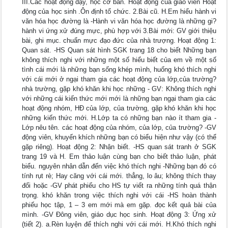
III.Các hoạt động dạy, học cơ bản. Hoạt động của giáo viên Hoạt
động của học sinh .Ôn định tổ chức. 2.Bài cũ. H.Em hiểu hành vi
văn hóa học đường là -Hành vi văn hóa học đường là những gi?
hành vi ứng xử đúng mực, phù hợp với 3.Bài mới: GV giới thiệu
bài, ghi mục. chuẩn mực đạo đức của nhà trượng. Hoạt động 1:
Quan sát. -HS Quan sát hình SGK trang 18 cho biết Những bạn
không thích nghi với những một số hiểu biết của em về một số
tình cái mới là những bạn sống khép mình, huống khó thích nghi
với cái mới ở ngại tham gia các hoạt động của lớp,của trường?
nhà trường, gặp khó khăn khi học những - GV: Không thích nghi
với những cái kiến thức mới mới là những bạn ngại tham gia các
hoạt động nhóm, HĐ của lớp, của trường, gặp khó khăn khi học
những kiến thức mới. H.Lớp ta có những bạn nào ít tham gia -
Lớp nêu tên. các hoạt động của nhóm, của lớp, của trường? -GV
động viên, khuyến khích những bạn có biểu hiện như vậy (có thể
gặp riêng). Hoạt động 2: Nhận biết. -HS quan sát tranh ở SGK
trang 19 và H. Em thảo luận cùng bạn cho biết thảo luận, phát
biểu. nguyên nhân dẫn đến việc khó thích nghi -Những bạn đó có
tính rụt rè; Hay căng với cái mới. thẳng, lo âu; không thích thay
đổi hoặc -GV phát phiếu cho HS tự viết ra những tính quá thận
trọng. khó khăn trong việc thích nghi với cái -HS hoàn thành
phiếu học tập, 1 – 3 em mới mà em gặp. đọc kết quả bài của
mình. -GV Đông viên, giáo dục học sinh. Hoạt động 3: Ứng xử
(tiết 2). a.Rèn luyện để thích nghi với cái mới. H.Khó thích nghi