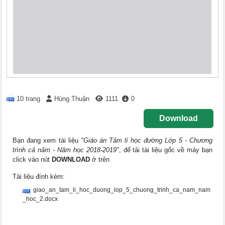
10 trang
Hùng Thuận
1111
0
Download
Bạn đang xem tài liệu
"Giáo án Tâm lí học đường Lớp 5 - Chương
trình cả năm - Năm học 2018-2019"
, để tải tài liệu gốc về máy bạn
click vào nút
DOWNLOAD
ở trên
Tài liệu đính kèm:
giao_an_tam_li_hoc_duong_lop_5_chuong_trinh_ca_nam_nam
_hoc_2.docx