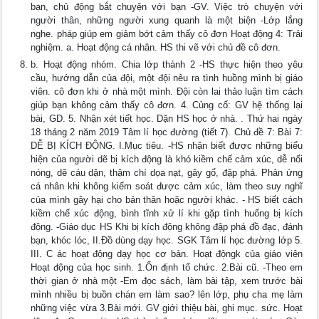
bạn, chủ động bắt chuyện với bạn -GV. Việc trò chuyện với
người thân, những người xung quanh là một biện -Lớp lắng
nghe. pháp giúp em giảm bớt cảm thấy cô đơn Hoạt động 4: Trải
nghiệm. a. Hoạt động cá nhân. HS thi vẽ với chủ đề cô đơn.
b. Hoạt động nhóm. Chia lớp thành 2 -HS thực hiện theo yêu
cầu, hướng dẫn của đội, một đội nêu ra tình huồng mình bị giáo
viên. cô đơn khi ở nhà một mình. Đội còn lai thảo luận tìm cách
giúp bạn không cảm thấy cô đơn. 4. Củng cố: GV hệ thống lại
bài, GD. 5. Nhận xét tiết học. Dặn HS học ở nhà. . Thứ hai ngày
18 tháng 2 năm 2019 Tâm lí học đường (tiết 7). Chủ đề 7: Bài 7:
DỄ BỊ KÍCH ĐỘNG. I.Mục tiêu. -HS nhận biết được những biểu
hiện của người dẽ bị kích động là khó kiềm chế cảm xúc, dễ nổi
nóng, dẽ cáu dận, thậm chí dọa nạt, gây gổ, đập phá. Phản ứng
cá nhân khi không kiểm soát được cảm xúc, làm theo suy nghĩ
của mình gây hại cho bản thân hoặc người khác. - HS biết cách
kiềm chế xúc động, bình tĩnh xử lí khi gặp tình huống bị kích
động. -Giáo dục HS Khi bị kích động không đập phá đồ đạc, đánh
bạn, khóc lóc, II.Đồ dùng dạy học. SGK Tâm lí học đường lớp 5.
III. C ác hoạt động dạy học cơ bản. Hoạt độngk của giáo viên
Hoạt động của học sinh. 1.Ổn định tổ chức. 2.Bài cũ. -Theo em
thời gian ở nhà một -Em đọc sách, làm bài tập, xem trước bài
mình nhiều bị buồn chán em làm sao? lên lớp, phụ cha mẹ làm
những việc vừa 3.Bài mới. GV giới thiệu bài, ghi mục. sức. Hoạt