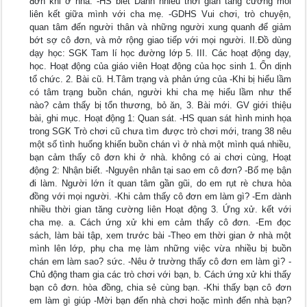
đơn khi ở nhà. -HS biết Dành nhiều thời gian tang cường mỗi
liên kết giữa mình với cha mẹ. -GDHS Vui chơi, trò chuyện,
quan tâm đến người thân và những người xung quanh để giảm
bớt sợ cô đơn, và mở rộng giao tiếp với mọi người. II.Đồ dùng
dạy học: SGK Tam lí học đường lớp 5. III. Các hoạt động dạy,
học. Hoạt động của giáo viên Hoạt động của học sinh 1. Ổn dịnh
tổ chức. 2. Bài cũ. H.Tâm trạng và phản ứng của -Khi bị hiểu lầm
có tâm trạng buồn chán, người khi cha mẹ hiểu lầm như thế
nào? cảm thấy bị tổn thương, bỏ ăn, 3. Bài mới. GV giới thiệu
bài, ghi mục. Hoạt động 1: Quan sát. -HS quan sát hình minh họa
trong SGK Trò chơi cũ chưa tìm được trò chơi mới, trang 38 nêu
một số tình huống khiến buồn chán vì ở nhà một mình quá nhiều,
bạn cảm thấy cô đơn khi ở nhà. không có ai chơi cùng, Hoạt
động 2: Nhận biết. -Nguyên nhân tại sao em cô đơn? -Bố mẹ bận
đi làm. Người lớn ít quan tâm gần gũi, do em rụt rè chưa hòa
đồng với mọi người. -Khi cảm thấy cô đơn em làm gì? -Em dành
nhiều thời gian tăng cường liên Hoạt động 3. Ứng xử. kết với
cha mẹ. a. Cách ứng xử khi em cảm thấy cô đơn. -Em đọc
sách, làm bài tập, xem trước bài -Theo em thời gian ở nhà một
mình lên lớp, phụ cha mẹ làm những việc vừa nhiều bị buồn
chán em làm sao? sức. -Nêu ở trường thấy cô đơn em làm gì? -
Chủ động tham gia các trò chơi với bạn, b. Cách ứng xử khi thấy
bạn cô đơn. hòa đồng, chia sẻ cùng bạn. -Khi thấy bạn cô đơn
em làm gì giúp -Mời bạn đến nhà chơi hoặc mình đến nhà bạn?