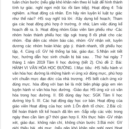
tuân chùn bước (nếu gặp khó khăn nên theo kỉ luật để hình thành
tính tự giác. nghỉ ngơi một lúc rồi làm tiếp). Hoạt động 4: Trải
nghiệm. a.Hoạt động cá nhân. Em hãy rèn luyện kỉ luật tự giác
như thế nào? -HS suy nghĩ trả lời: -Xây dựng kế hoạch; Tham
gia các hoạt động phù hợp ở trường, ở nhà; Làm việc đúng kế
hoạch đề ra. b. Hoạt động nhóm.Giáo viên làm phiếu như -Các
nhóm hoàn thành phiếu học tập sgk trang 8 rồi phát cho các
nhóm. -Đại diện các nhóm báo cáo, nhóm -GV nhận xét, tuyên
dương các nhóm hoàn khác góp ý. thành nhanh, tốt phiếu học
tập, 4. Củng cố: GV hệ thống lại bài, giáo dục. 5.Nhận xét tiết
học, hướng dẫn học sinh chuẩn bị bài sau. . Thứ hai ngày 7
tháng 1 năm 2019 Tâm lí học đường (tiết 2). Chủ đề 2: Bài:
HÀNH VI VĂN HÓA HỌC ĐƯỜNG. I.Mục tiêu: -HS hiểu hành vi
văn hóa học đường là những hành vi ứng xử đúng mực, phù hợp
với chuẩn mực đạo đức của nhà trượng. -HS biết cách ứng xử
đúng mực. hòa đồng với bạn bè là một biện pháp giúp em rèn
luyện hành vi văn hóa học đường. -Giáo dục HS ứng xử có văn
hóa trong học đường. II. Đồ dùng dạy học: SGK Tâm lí học
đường lớp 5. III. Các hạt động dạy học cơ bản. Hoạt động của
giáo viên Hoạt động của học sinh 1.Ổn định tổ chức. 2.Bài cũ:
Để hoàn thành tốt kế hoach đã lên em -Sắp xếp các việc trong
ngày theo cần làm gì? thời gian hợp lí. Khi thực hiện -GV nhận
xét, giáo dục. không nản chí, không chùn bước 3.Bài mới: GV
giới thiệu bài, ghi mục. (nếu gặp khó khăn nên nghỉ ngơi Hoạt