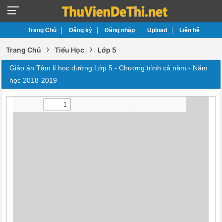
Trang Chủ
Đăng ký
Đăng nhập
Upload
Liên hệ
›
›
Trang Chủ
Tiểu Học
Lớp 5
Giáo án Tâm lí học đường Lớp 5 - Chương trình cả năm - Năm
học 2018-2019