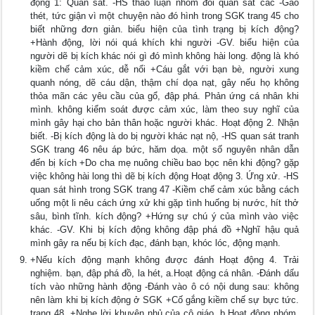
động 1: Quan sát. -HS thảo luận nhóm đôi quan sát các -Gào
thét, tức giận vì một chuyện nào đó hình trong SGK trang 45 cho
biết những đơn giản. biểu hiện của tình trạng bị kích động?
+Hành động, lời nói quá khích khi người -GV. biểu hiện của
người dẽ bị kích khác nói gì đó mình không hài long. động là khó
kiềm chế cảm xúc, dễ nổi +Cáu gắt với bạn bè, người xung
quanh nóng, dẽ cáu dận, thậm chí dọa nạt, gây nếu họ không
thỏa mãn các yêu cầu của gổ, đập phá. Phản ứng cá nhân khi
mình. không kiểm soát được cảm xúc, làm theo suy nghĩ của
mình gây hại cho bản thân hoặc người khác. Hoạt động 2. Nhận
biết. -Bị kích động là do bị người khác nạt nộ, -HS quan sát tranh
SGK trang 46 nêu áp bức, hăm dọa. một số nguyên nhân dẫn
đến bị kích +Do cha mẹ nuông chiều bao bọc nên khi động? gặp
việc không hài long thì dẽ bị kích động Hoạt động 3. Ứng xử. -HS
quan sát hình trong SGK trang 47 -Kiềm chế cảm xúc bằng cách
uống một li nêu cách ứng xử khi gặp tình huống bị nước, hít thở
sâu, bình tĩnh. kích động? +Hứng sự chú ý của mình vào việc
khác. -GV. Khi bị kích động không đập phá đồ +Nghĩ hậu quả
mình gây ra nếu bị kích đạc, đánh bạn, khóc lóc, động mạnh.
+Nếu kích động mạnh không được đánh Hoạt động 4. Trải
nghiệm. bạn, đập phá đồ, la hét, a.Hoạt động cá nhân. -Đánh dấu
tích vào những hành động -Đánh vào ô có nội dung sau: không
nên làm khi bị kích động ở SGK +Cố gắng kiềm chế sự bực tức.
trang 48. +Nghe lời khuyên nhủ của cô giáo. b.Hoạt động nhóm.