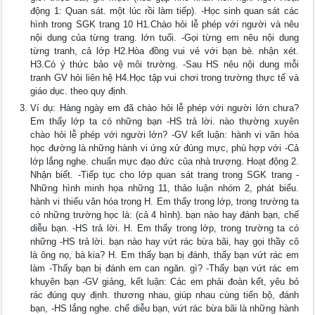
động 1: Quan sát. một lúc rồi làm tiếp). -Học sinh quan sát các
hình trong SGK trang 10 H1.Chào hỏi lễ phép với người và nêu
nội dung của từng trang. lớn tuổi. -Gọi từng em nêu nội dung
từng tranh, cả lớp H2.Hòa đồng vui vẻ với bạn bè. nhận xét.
H3.Có ý thức bảo vệ môi trường. -Sau HS nêu nội dung mỗi
tranh GV hỏi liên hệ H4.Học tập vui chơi trong trường thực tế và
giáo dục. theo quy định.
Ví dụ: Hàng ngày em đã chào hỏi lễ phép với người lớn chưa?
Em thấy lớp ta có những bạn -HS trả lời. nào thường xuyên
chào hỏi lễ phép với người lớn? -GV kết luận: hành vi văn hóa
học đường là những hành vi ứng xử đúng mực, phù hợp với -Cả
lớp lắng nghe. chuẩn mực đạo đức của nhà trượng. Hoạt động 2.
Nhận biết. -Tiếp tục cho lớp quan sát trang trong SGK trang -
Những hình minh họa những 11, thảo luận nhóm 2, phát biểu.
hành vi thiếu văn hóa trong H. Em thấy trong lớp, trong trường ta
có những trường học là: (cả 4 hình). bạn nào hay đánh bạn, chế
diễu bạn. -HS trả lời. H. Em thấy trong lớp, trong trường ta có
những -HS trả lời. bạn nào hay vứt rác bừa bãi, hay gọi thầy cô
là ông nọ, bà kia? H. Em thấy bạn bị đánh, thấy bạn vứt rác em
làm -Thấy bạn bị đánh em can ngăn. gì? -Thấy bạn vứt rác em
khuyên bạn -GV giảng, kết luận: Các em phải đoàn kết, yêu bỏ
rác đúng quy định. thương nhau, giúp nhau cùng tiến bộ, đánh
bạn, -HS lắng nghe. chế diễu bạn, vứt rác bừa bãi là những hành