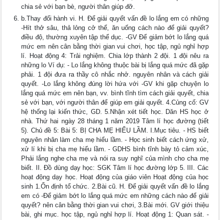
chia sẻ với bạn bè, người thân giúp đỡ.
b.Thay đổi hành vi. H. Để giải quyết vấn đề lo lắng em có những
-Hít thở sâu, thả lỏng cở thể, ăn uống cách nào để giải quyết?
điều độ, thường xuyên tập thể dục. -GV Để giảm bớt lo lắng quá
mức em nên cân bằng thời gian vui chơi, học tập, ngủ nghỉ hợp
lí. Hoạt động 4: Trải nghiệm. Chia lớp thành 2 đội. 1 đội nêu ra
những lo Ví dụ: - Lo lắng không thuộc bài bị lắng quá mức đã gặp
phải. 1 đội đưa ra thầy cô nhắc nhở. nguyên nhân và cách giải
quyết. -Lo lắng không đúng lời hứa với -GV khi gặp chuyện lo
lắng quá mức em nên bạn, vv. bình tĩnh tìm cách giải quyết, chia
sẻ với bạn, với người thân để giúp em giải quyết. 4.Củng cố: GV
hệ thống lại kiến thức, GD. 5.Nhận xét tiết học. Dăn HS học ở
nhà. Thứ hai ngày 28 tháng 1 năm 2019 Tâm lí học đường (tiết
5). Chủ đề 5: Bài 5: BỊ CHA MẸ HIỂU LẦM. I.Mục tiêu. - HS biết
nguyên nhân làm cha mẹ hiểu lầm. - Học sinh biết cách ứng xử,
xử lí khi bị cha mẹ hiểu lầm. - GDHS bình tĩnh bày tỏ cảm xúc,
Phải lắng nghe cha mẹ và nói ra suy nghĩ của mình cho cha mẹ
biết. II. Đồ dùng dạy học: SGK Tâm lí học đường lớp 5. III. Các
hoạt động dạy học. Hoạt động của giáo viên Hoạt động của học
sinh 1.Ổn định tổ chức. 2.Bài cũ. H. Để giải quyết vấn đề lo lắng
em có -Để giảm bớt lo lắng quá mức em những cách nào để giải
quyết? nên cân bằng thời gian vui chơi, 3.Bài mới. GV giới thiệu
bài, ghi mục. học tập, ngủ nghỉ hợp lí. Hoạt động 1: Quan sát. -