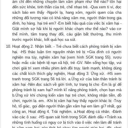
ám chỉ đến những chuyện làm xâm phạm như thế nào? tổn hại
đến sức khỏe, tinh thần của trẻ, chế nhạo trẻ. -Qua xem ti vi, đọc
sách báo em thấy -Người lạ, hang xóm, người quen của cha
những đối tượng nào có khả năng xâm mẹ, người thân trong gia
đình, họ hàng. hại trẻ em? -Em biết hậu quả của việc bị xâm hại -
Giật mình sợ hãi khi bị người khác chạm như thế nào? vào cơ
thể mình, tâm trạng thay đổi, cáu giận bất thường, thu mình
trước người khác, kết quả học sa sút.
Hoạt động 2. Nhận biết. - Trẻ chưa biết cách phòng tránh bị xâm
hại. -HS thảo luận tìm nguyên nhân trẻ bị +Gia đình có người
nghiện ma túy, nghiện xâm hại (xem hình SGK trang 55). rượu
hoặc mắc các bệnh tệ nạn xã hội, trẻ -GV. Nên sống học tập, vui
chơi giải trí xem nhiều phim ảnh đồi trụy. lành mạnh, không dùng
các chất kích thích gây nghiện, Hoạt động 3: Ứng xử. -HS xem
tranh trong SGK trang 56 trả lời. a.Ứng xử của bản thân tránh bị
xâm hại -Nên đọc sách về giới tính, tự trang bị cho -Em là gí để
phòng tránh bị xam hại? mình kĩ năng phòng tránh, chọn bạn mà
b.Ứng xử khi chứng kiến xâm hại trẻ chơi, không nhận tiền, đồ
chơi, người lạ. em. -Khi bị xâm hại hay thấy người khác bị -Truy
hô, tố giác, gọi điện người thân gần xâm hại em làm gì? nhất, gọi
công an, Hoạt động 4. Trải nghiệm. a.Hoạt động cá nhân. -Đánh
vào các ô sau: -HS quan sát hình trong SGK đánh dấu +Tránh xa
những tình huống có nguy cơ bị tích vào ô việc nên làm để tránh
bị xâm xam hại; gào thét bỏ chạy tìm người giúp hại. đỡ; chơi