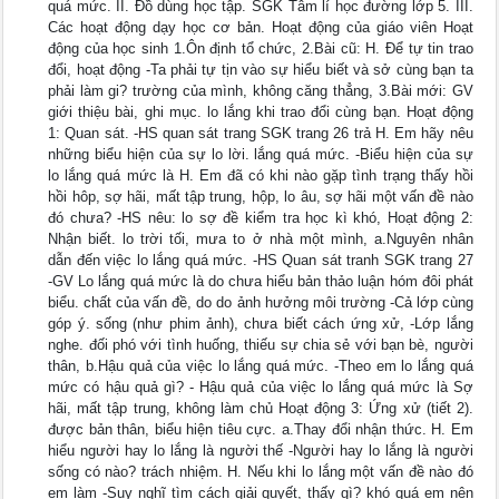
quá mức. II. Đồ dùng học tập. SGK Tâm lí học đường lớp 5. III.
Các hoạt động dạy học cơ bản. Hoạt động của giáo viên Hoạt
động của học sinh 1.Ôn định tổ chức, 2.Bài cũ: H. Để tự tin trao
đổi, hoạt động -Ta phải tự tịn vào sự hiểu biết và sở cùng bạn ta
phải làm gi? trường của mình, không căng thẳng, 3.Bài mới: GV
giới thiệu bài, ghi mục. lo lắng khi trao đổi cùng bạn. Hoạt động
1: Quan sát. -HS quan sát trang SGK trang 26 trả H. Em hãy nêu
những biểu hiện của sự lo lời. lắng quá mức. -Biểu hiện của sự
lo lắng quá mức là H. Em đã có khi nào gặp tình trạng thấy hồi
hồi hôp, sợ hãi, mất tập trung, hộp, lo âu, sợ hãi một vấn đề nào
đó chưa? -HS nêu: lo sợ đề kiểm tra học kì khó, Hoạt động 2:
Nhận biết. lo trời tối, mưa to ở nhà một mình, a.Nguyên nhân
dẫn đến việc lo lắng quá mức. -HS Quan sát tranh SGK trang 27
-GV Lo lắng quá mức là do chưa hiểu bản thảo luận hóm đôi phát
biểu. chất của vấn đề, do do ảnh hưởng môi trường -Cả lớp cùng
góp ý. sống (như phim ảnh), chưa biết cách ứng xử, -Lớp lắng
nghe. đối phó với tình huống, thiếu sự chia sẻ với bạn bè, người
thân, b.Hậu quả của việc lo lắng quá mức. -Theo em lo lắng quá
mức có hậu quả gì? - Hậu quả của việc lo lắng quá mức là Sợ
hãi, mất tập trung, không làm chủ Hoạt động 3: Ứng xử (tiết 2).
được bản thân, biểu hiện tiêu cực. a.Thay đổi nhận thức. H. Em
hiểu người hay lo lắng là người thế -Người hay lo lắng là người
sống có nào? trách nhiệm. H. Nếu khi lo lắng một vấn đề nào đó
em làm -Suy nghĩ tìm cách giải quyết, thấy gì? khó quá em nên