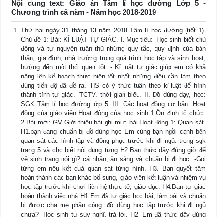
Nội dung text: Giáo án Tâm lí học đường Lớp 5 -
Chương trình cả năm - Năm học 2018-2019
Thứ hai ngày 31 tháng 13 năm 2018 Tâm lí học đường (tiết 1).
Chủ đề 1: Bài: KỈ LUẬT TỰ GIÁC. I. Mục tiêu: -Học sinh biết chủ
động và tự nguyện tuân thủ những quy tắc, quy định của bản
thân, gia đình, nhà trường trong quá trình học tập và sinh hoạt,
hướng đến một thói quen tốt. - Kỉ luật tự giác giúp em có khả
năng lên kế hoạch thực hiện tốt nhất những điều cần làm theo
đúng tiến độ đã đề ra. -HS có ý thức tuân theo kỉ luật để hình
thành tính tự giác. -TCTV. thời gian biểu. II. Đồ dùng dạy, học:
SGK Tâm lí học đường lớp 5. III. Các hoạt động cơ bản. Hoạt
động của giáo viên Hoạt động của học sinh 1.Ổn định tổ chức.
2.Bài mới: GV Giới thiệu bài ghi mục bài Hoạt động 1: Quan sát.
H1.bạn đang chuẩn bị đồ dùng học Em cùng bạn ngồi cạnh bên
quan sát các hình tập và đồng phục trước khi đi ngủ. trong sgk
trang 5 và cho biết nội dung từng H2.Bạn thức dậy đúng giờ để
vệ sinh trang nói gì? cá nhân, ăn sáng và chuẩn bị đi học. -Gọi
từng em nêu kết quả quan sát từng hình, H3. Bạn quyết tâm
hoàn thành các bạn khác bổ sung, giáo viên kết luận và nhiệm vụ
học tập trước khi chơi liên hệ thực tế, giáo dục. H4.Bạn tự giác
hoàn thành việc nhà H1.Em đã tự giác học bài, làm bài và chuẩn
bị được cha mẹ phân công. đồ dùng học tập trước khi đi ngủ
chưa? -Học sinh tự suy nghĩ, trả lời. H2. Em đã thức dậy đúng