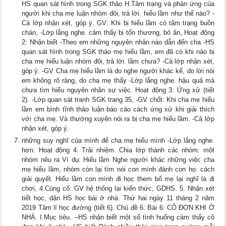
HS quan sát hình trong SGK thảo H.Tâm trạng và phản ứng của
người khi cha mẹ luận nhóm đôi, trả lời. hiểu lầm như thế nào? -
Cả lớp nhận xét, góp ý. GV: Khi bị hiểu lầm có tâm trạng buồn
chán, -Lớp lắng nghe. cảm thấy bị tổn thương, bỏ ăn, Hoạt động
2: Nhận biết -Theo em những nguyên nhân nào dẫn đến cha -HS
quan sát hình trong SGK thảo mẹ hiểu lầm, em đã có khi nào bị
cha mẹ hiểu luận nhóm đôi, trả lời. lầm chưa? -Cả lớp nhận xét,
góp ý. -GV Cha mẹ hiểu lầm là do nghe người khác kể, do lời nói
em không rõ ràng, do cha mẹ thấy -Lớp lắng nghe. hậu quả mà
chưa tìm hiểu nguyên nhân sự việc. Hoạt động 3: Ứng xử (tiết
2). -Lớp quan sát tranh SGK trang 35, -GV chốt: Khi cha mẹ hiểu
lầm em bình tĩnh thảo luận báo cáo cách ứng xử khi giải thích
với cha mẹ. Và thường xuyên nói ra bị cha mẹ hiểu lầm. -Cả lớp
nhận xét, góp ý.
những suy nghĩ của mình để cha mẹ hiểu mình -Lớp lắng nghe.
hơn. Hoạt động 4: Trải nhiệm. Chia lớp thành các nhóm: một
nhóm nêu ra Ví dụ: Hiểu lầm Nghe người khác những việc cha
mẹ hiểu lầm, nhóm còn lại tìm nói con mình đánh con họ. cách
giải quyết. Hiểu lầm con mình đi học them bố mẹ lại nghĩ là đi
chơi, 4.Củng cố: GV hệ thống lại kiến thức, GDHS. 5. Nhận xét
tiết học, dặn HS học bài ở nhà. Thứ hai ngày 11 tháng 2 năm
2019 Tâm lí học đường (tiết 6). Chủ đề 6: Bài 6: CÔ ĐƠN KHI Ở
NHÀ. I.Mục tiêu. –HS nhận biết một số tình huống cảm thấy cô