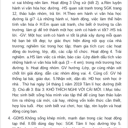
vi sai không nên làm. Hoạt động 3 Ứng xử (tiết 2). a.Rèn luyện
hành vi văn hóa học đường. -HS quan sát tranh trong SGK trang
12, thảo luận nhóm, trả lời. H.Theo em hành vi văn hóa học
đường là gì? -Là những hành vi, hành động, việc làm thể hiện
tính văn hóa ở H.Em quan sát tranh, cho biết ở trường ta cần
trường. làm gì để trở thành một học sinh có hành vi tốt? -HS trả
lời. -GV: Một học sinh có hành vi tốt là phải xây dựng mỗi quan
hệ bạn bè tốt đẹp; tự giác thực hiện đúng nội quy của nhà
trương; nghiêm túc trong học tập; tham gia tích cực các hoạt
động do trường, lớp, đội, các cấp tổ chức. Hoạt động 4. Trải
nghiệm. a.HS làm việc cá nhân, báo cáo -Lớp đánh dấu tích vào
những hành vi văn hóa kết quả (3 – 4 em). trong môi trương học
đường. b. Hoạt động nhóm. GV hướng -Lớp, gv cùng nhận xét
chốt lời giải đúng. dẫn các nhóm đóng vai. 4. Củng cố: GV hệ
thống lại bài, giáo dục. 5.Nhận xét, dặn dò. HD học sinh học ở
nhà . Thứ hai ngày 14 tháng 1 năm 2019 Tâm lí học đường (tiết
3). Chủ đề 3: Bài 3: KHÓ THÍCH NGHI VỚI CÁI MỚI. I.Mục tiêu:
Học sinh biết sống hòa mình vào tập thể để cùng bạn thảo luận
tìm ra những cái mới, cái hay, những vốn kiến thức cần thiết,
hợp lứa tuổi. -Học sinh biết vui chơi, học tập, rèn luyện và hoạt
động cùng bạn.
-GDHS.Không sống khép mình, mạnh dạn trong các hoạt động
tạp thể. II.Đồ dùng dạy học: SGK Tâm lí học đường lớp 5.