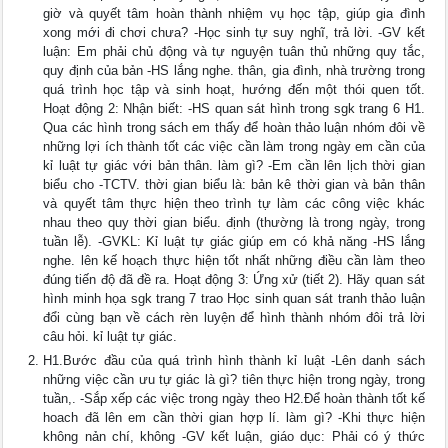
giờ và quyết tâm hoàn thành nhiệm vụ học tập, giúp gia đình
xong mới đi chơi chưa? -Học sinh tự suy nghĩ, trả lời. -GV kết
luận: Em phải chủ động và tự nguyện tuân thủ những quy tắc,
quy định của bản -HS lắng nghe. thân, gia đình, nhà trường trong
quá trình học tập và sinh hoạt, hướng đến một thói quen tốt.
Hoạt động 2: Nhận biết: -HS quan sát hình trong sgk trang 6 H1.
Qua các hình trong sách em thấy để hoàn thảo luận nhóm đôi về
những lợi ích thành tốt các việc cần làm trong ngày em cần của
kỉ luật tự giác với bản thân. làm gì? -Em cần lên lịch thời gian
biểu cho -TCTV. thời gian biểu là: bản kê thời gian và bản thân
và quyết tâm thực hiện theo trình tự làm các công việc khác
nhau theo quy thời gian biểu. định (thường là trong ngày, trong
tuần lễ). -GVKL: Kỉ luật tự giác giúp em có khả năng -HS lắng
nghe. lên kế hoạch thực hiện tốt nhất những điều cần làm theo
đúng tiến độ đã đề ra. Hoạt động 3: Ứng xử (tiết 2). Hãy quan sát
hình minh họa sgk trang 7 trao Học sinh quan sát tranh thảo luận
đổi cùng bạn về cách rèn luyện để hình thành nhóm đôi trả lời
câu hỏi. kỉ luật tự giác.
H1.Bước đầu của quá trình hình thành kỉ luật -Lên danh sách
những việc cần ưu tự giác là gì? tiên thực hiện trong ngày, trong
tuần,. -Sắp xếp các việc trong ngày theo H2.Để hoàn thành tốt kế
hoach đã lên em cần thời gian hợp lí. làm gì? -Khi thực hiện
không nản chí, không -GV kết luận, giáo dục: Phải có ý thức