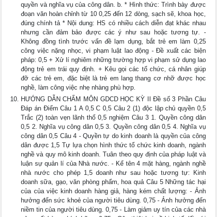
quyền và nghĩa vụ của công dân. b. * Hình thức: Trình bày được
đoạn văn hoàn chỉnh từ 10 0,25 đến 12 dòng, sạch sẽ, khoa học,
đúng chính tả * Nội dung: HS có nhiều cách diễn đạt khác nhau
nhưng cần đảm bảo được các ý như sau hoặc tương tự. -
Không đồng tình trước vấn đề lạm dụng, bắt trẻ em làm 0,25
công việc nặng nhọc, vi phạm luật lao động - Đề xuất các biện
pháp: 0,5 + Xử lí nghiêm những trường hợp vi phạm sử dụng lao
động trẻ em trái quy định. + Kêu gọi các tổ chức, cá nhân giúp
đỡ các trẻ em, đặc biệt là trẻ em lang thang cơ nhỡ được học
nghề, làm công việc nhẹ nhàng phù hợp.
HƯỚNG DẪN CHẤM MÔN GDCD HỌC KỲ II Đề số 3 Phần Câu
Đáp án Điểm Câu 1 A 0,5 C 0,5 Câu 2 (1) độc lập chủ quyền 0,5
Trắc (2) toàn vẹn lãnh thổ 0,5 nghiệm Câu 3 1. Quyền công dân
0,5 2. Nghĩa vụ công dân 0,5 3. Quyền công dân 0,5 4. Nghĩa vụ
công dân 0,5 Câu 4 - Quyền tự do kinh doanh là quyền của công
dân được 1,5 Tự lựa chọn hình thức tổ chức kinh doanh, ngành
nghề và quy mô kinh doanh. Tuân theo quy định của pháp luật và
luận sự quản lí của Nhà nước. - Kể tên 4 mặt hàng, ngành nghề
nhà nước cho phép 1,5 doanh như sau hoặc tương tự: Kinh
doanh sữa, gạo, văn phòng phẩm, hoa quả Câu 5 Những tác hại
của của việc kinh doanh hàng giả, hàng kém chất lượng: - Ảnh
hưởng đến sức khoẻ của người tiêu dùng. 0,75 - Ảnh hưởng đến
niềm tin của người tiêu dùng. 0,75 - Làm giảm uy tín của các nhà