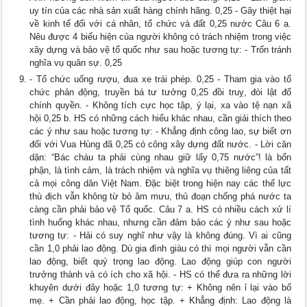
uy tín của các nhà sản xuất hàng chính hãng. 0,25 - Gây thiệt hại
về kinh tế đối với cá nhân, tổ chức và đất 0,25 nước Câu 6 a.
Nêu được 4 biểu hiện của người không có trách nhiệm trong việc
xây dựng và bảo vệ tổ quốc như sau hoặc tương tự: - Trốn tránh
nghĩa vụ quân sự. 0,25
- Tổ chức uống rượu, đua xe trái phép. 0,25 - Tham gia vào tổ
chức phản động, truyền bá tư tưởng 0,25 đồi truỵ, đòi lật đổ
chính quyền. - Không tích cực học tập, ý lại, xa vào tệ nạn xã
hội 0,25 b. HS có những cách hiểu khác nhau, cần giải thích theo
các ý như sau hoặc tương tự: - Khẳng định công lao, sự biết ơn
đối với Vua Hùng đã 0,25 có công xây dựng đất nước. - Lời căn
dặn: “Bác cháu ta phải cùng nhau giữ lấy 0,75 nước”! là bổn
phận, là tình cảm, là trách nhiệm và nghĩa vụ thiêng liêng của tất
cả mọi công dân Việt Nam. Đặc biệt trong hiện nay các thế lực
thù địch vẫn không từ bỏ âm mưu, thủ đoạn chống phá nước ta
càng cần phải bảo vệ Tổ quốc. Câu 7 a. HS có nhiều cách xử lí
tình huống khác nhau, nhưng cần đảm bảo các ý như sau hoặc
tương tự: - Hải có suy nghĩ như vậy là không đúng. Vì ai cũng
cần 1,0 phải lao động. Dù gia đình giàu có thì mọi người vẫn cần
lao động, biết quý trọng lao động. Lao động giúp con người
trưởng thành và có ích cho xã hội. - HS có thể đưa ra những lời
khuyên dưới đây hoặc 1,0 tương tự: + Không nên ỉ lại vào bố
mẹ. + Cần phải lao động, học tập. + Khẳng định: Lao động là