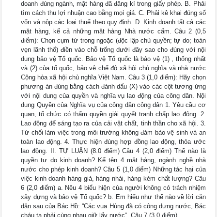
doanh đúng ngành, mặt hàng đã đăng kí trong giấy phép. B. Phải
tìm cách thu lợi nhuận cao bằng mọi giá. C. Phải kê khai đúng số
vốn và nộp các loại thuế theo quy định. D. Kinh doanh tất cả các
mặt hàng, kể cả những mặt hàng Nhà nước cấm. Câu 2 (0,5
điểm): Chọn cụm từ trong ngoặc (độc lập chủ quyền; tự do; toàn
vẹn lãnh thổ) điền vào chỗ trống dưới đây sao cho đúng với nội
dung bảo vệ Tổ quốc. Bảo vệ Tổ quốc là bảo vệ (1) , thống nhất
và (2) của tổ quốc, bảo vệ chế độ xã hội chủ nghĩa và nhà nước
Cộng hòa xã hội chủ nghĩa Việt Nam. Câu 3 (1,0 điểm): Hãy chọn
phương án đúng bằng cách đánh dấu (X) vào các cột tương ứng
với nội dung của quyền và nghĩa vụ lao động của công dân. Nội
dung Quyền của Nghĩa vụ của công dân công dân 1. Yêu cầu cơ
quan, tổ chức có thẩm quyền giải quyết tranh chấp lao động. 2.
Lao động để sáng tạo ra của cải vật chất, tinh thần cho xã hội. 3.
Từ chối làm việc trong môi trường không đảm bảo vệ sinh và an
toàn lao động. 4. Thực hiện đúng hợp đồng lao động, thỏa ước
lao động. II. TỰ LUẬN (8.0 điểm) Câu 4 (2,0 điểm) Thế nào là
quyền tự do kinh doanh? Kể tên 4 mặt hàng, ngành nghề nhà
nước cho phép kinh doanh? Câu 5 (1,0 điểm) Những tác hại của
việc kinh doanh hàng giả, hàng nhái, hàng kém chất lượng? Câu
6 (2,0 điểm) a. Nêu 4 biểu hiện của người không có trách nhiệm
xây dựng và bảo vệ Tổ quốc? b. Em hiểu như thế nào về lời căn
dặn sau của Bác Hồ: “Các vua Hùng đã có công dựng nước, Bác
cháu ta phải cùng nhau giữ lấy nước”. Câu 7 (3,0 điểm)