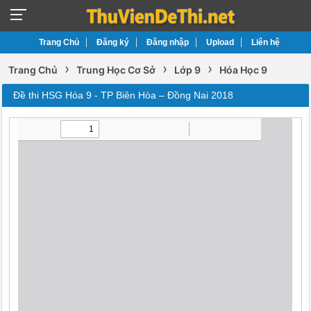
Trang Chủ
Đăng ký
Đăng nhập
Upload
Liên hệ
›
›
›
Trang Chủ
Trung Học Cơ Sở
Lớp 9
Hóa Học 9
Đề thi HSG Hóa 9 - TP Biên Hòa – Đồng Nai 2018