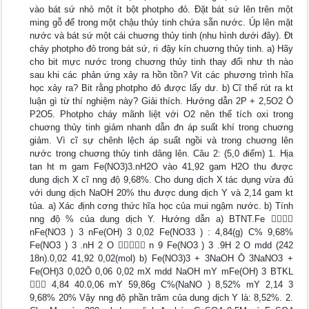
vào bát sứ nhỏ một ít bột photpho đỏ. Đặt bát sứ lên trên một
ming gỗ để trong một chậu thủy tinh chứa sẵn nước. Úp lên mặt
nước và bát sứ một cái chuơng thủy tinh (nhu hình dưới đây). Đt
cháy photpho đỏ trong bát sứ, ri đậy kín chuơng thủy tinh. a) Hãy
cho bit mực nước trong chuơng thủy tinh thay đổi như th nào
sau khi các phản ứng xảy ra hồn tồn? Vit các phương trình hĩa
học xảy ra? Bit rằng photpho đỏ được lấy dư. b) Cĩ thể rút ra kt
luận gì từ thí nghiệm này? Giải thích. Hướng dẫn 2P + 2,5O2 Ō
P2O5. Photpho cháy mãnh liệt với O2 nên thể tích oxi trong
chuơng thủy tinh giảm nhanh dẫn đn áp suất khí trong chuơng
giảm. Vì cĩ sự chênh lệch áp suất ngồi và trong chuơng lên
nước trong chuơng thủy tinh dâng lên. Câu 2: (5,0 điểm) 1. Hịa
tan ht m gam Fe(NO3)3.nH2O vào 41,92 gam H2O thu được
dung dịch X cĩ nng độ 9,68%. Cho dung dịch X tác dụng vừa đủ
với dung dịch NaOH 20% thu được dung dịch Y và 2,14 gam kt
tủa. a) Xác định cơng thức hĩa học của mui ngậm nước. b) Tính
nng độ % của dung dịch Y. Hướng dẫn a) BTNT.Fe 
nFe(NO3 ) 3 nFe(OH) 3 0,02 Fe(NO33 ) : 4,84(g) C% 9,68%
Fe(NO3 ) 3 .nH 2 O  n 9 Fe(NO3 ) 3 .9H 2 O mdd (242
18n).0,02 41,92 0,02(mol) b) Fe(NO3)3 + 3NaOH Ō 3NaNO3 +
Fe(OH)3 0,02Ō 0,06 0,02 mX mdd NaOH mY mFe(OH) 3 BTKL
 4,84 40.0,06 mY 59,86g C%(NaNO ) 8,52% mY 2,14 3
9,68% 20% Vậy nng độ phần trăm của dung dịch Y là: 8,52%. 2.