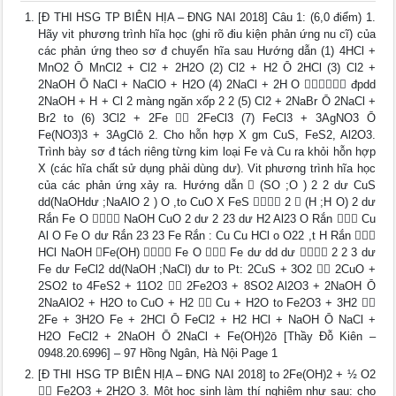
[Đ THI HSG TP BIÊN HỊA – ĐNG NAI 2018] Câu 1: (6,0 điểm) 1.
Hãy vit phương trình hĩa học (ghi rõ điu kiện phản ứng nu cĩ) của
các phản ứng theo sơ đ chuyển hĩa sau Hướng dẫn (1) 4HCl +
MnO2 Ō MnCl2 + Cl2 + 2H2O (2) Cl2 + H2 Ō 2HCl (3) Cl2 +
2NaOH Ō NaCl + NaClO + H2O (4) 2NaCl + 2H O  đpdd
2NaOH + H + Cl 2 màng ngăn xốp 2 2 (5) Cl2 + 2NaBr Ō 2NaCl +
Br2 to (6) 3Cl2 + 2Fe  2FeCl3 (7) FeCl3 + 3AgNO3 Ō
Fe(NO3)3 + 3AgClō 2. Cho hỗn hợp X gm CuS, FeS2, Al2O3.
Trình bày sơ đ tách riêng từng kim loại Fe và Cu ra khỏi hỗn hợp
X (các hĩa chất sử dụng phải dùng dư). Vit phương trình hĩa học
của các phản ứng xảy ra. Hướng dẫn  (SO ;O ) 2 2 dư CuS
dd(NaOHdư ;NaAlO 2 ) O ,to CuO X FeS  2  (H ;H O) 2 dư
Rắn Fe O  NaOH CuO 2 dư 2 23 dư H2 Al23 O Rắn  Cu
Al O Fe O dư Rắn 23 23 Fe Rắn : Cu Cu HCl o O22 ,t H Rắn 
HCl NaOH Fe(OH)  Fe O  Fe dư dd dư  2 2 3 dư
Fe dư FeCl2 dd(NaOH ;NaCl) dư to Pt: 2CuS + 3O2  2CuO +
2SO2 to 4FeS2 + 11O2  2Fe2O3 + 8SO2 Al2O3 + 2NaOH Ō
2NaAlO2 + H2O to CuO + H2  Cu + H2O to Fe2O3 + 3H2 
2Fe + 3H2O Fe + 2HCl Ō FeCl2 + H2 HCl + NaOH Ō NaCl +
H2O FeCl2 + 2NaOH Ō 2NaCl + Fe(OH)2ō [Thầy Đỗ Kiên –
0948.20.6996] – 97 Hồng Ngân, Hà Nội Page 1
[Đ THI HSG TP BIÊN HỊA – ĐNG NAI 2018] to 2Fe(OH)2 + ½ O2
 Fe2O3 + 2H2O 3. Một học sinh làm thí nghiệm như sau: cho