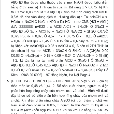
Al(OH)3 thu được phụ thuộc vào s mol NaOH được biểu diễn
bằng đ thị sau: a) Tính giá trị của m. Bit rằng x > 0,075. b) Khi
thu được 0,03 mol kt tủa Al(OH)3, tính thể tích dung dịch NaOH
0,5M đã cho vào dung dịch A. Hướng dẫn a) * Tại nNaOH = x.
HCldư + NaOH Ō NaCl + H2O x Ŋx HCl : x dư CM3 (HCl = AlCl )
ddA  nAlCl3 : x AlCl3 AlCl3 + 3NaOH Ō 3NaCl +
Al(OH)3 xŌ 3x x Al(OH)3 + NaOH Ō NaAlO2 + 2H2O 0,075Ō
0,075 Pứ: 4x + 0,075 Ō 4,5x = 4x + 0,075 Ō x = 0,15 Ō nAl2O3
= 0,075 Ō nHClpứ = 0,45 Ō nHClb.đầu = 0,6 Suy ra: m = 150 (g)
b) Nhận xét: nAl(OH)3 = 0,03 < nAlCl3 = 0,15 nên cĩ 2TH TH1: kt
tủa chưa bị hịa tan AlCl3 + 3NaOH Ō 3NaCl + Al(OH)3ō 0,09
Ŋ0,03 Ō nNaOHpứ = 0,15 + 0,09 = 0,24 Ō VddNaOH = 0,48 (lít)
TH2: kt tủa bị hịa tan một phần AlCl3 + 3NaOH Ō 3NaCl +
Al(OH)3ō 0,15Ō 0,45 0,15 Al(OH)3 + NaOH Ō NaAlO2 + 2H2O
0,12Ō 0,12 Ō nNaOHpứ = 0,72 Ō VddNaOH = 1,44 (lít) [Thầy Đỗ
Kiên – 0948.20.6996] – 97 Hồng Ngân, Hà Nội Page 4
[Đ THI HSG TP BIÊN HỊA – ĐNG NAI 2018] Vậy V cĩ 2 giá trị
thỏa mãn là: 0,48 và 1,44. 2. Để sản xuất nhơm, người ta điện
phân hỗn hợp nĩng chảy của nhơm oxit và criolit. Hình vẽ dưới
đây là cơ sở bể điện phân hỗn hợp nĩng chảy của nhơm oxit và
criolit. Khi điện phân nĩng chảy Al2O3 (cĩ trộn thêm criolit) với
hiệu suất điện phân là 100%, 3 người ta thu được m kg Al và
80,64 m (đktc) hỗn hợp khí X cĩ tỉ khi so với H2 bằng 16. Khi lấy