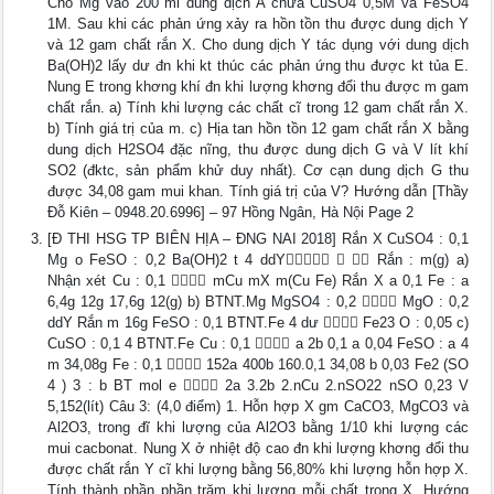
Cho Mg vào 200 ml dung dịch A chứa CuSO4 0,5M và FeSO4
1M. Sau khi các phản ứng xảy ra hồn tồn thu được dung dịch Y
và 12 gam chất rắn X. Cho dung dịch Y tác dụng với dung dịch
Ba(OH)2 lấy dư đn khi kt thúc các phản ứng thu được kt tủa E.
Nung E trong khơng khí đn khi lượng khơng đổi thu được m gam
chất rắn. a) Tính khi lượng các chất cĩ trong 12 gam chất rắn X.
b) Tính giá trị của m. c) Hịa tan hồn tồn 12 gam chất rắn X bằng
dung dịch H2SO4 đặc nĩng, thu được dung dịch G và V lít khí
SO2 (đktc, sản phẩm khử duy nhất). Cơ cạn dung dịch G thu
được 34,08 gam mui khan. Tính giá trị của V? Hướng dẫn [Thầy
Đỗ Kiên – 0948.20.6996] – 97 Hồng Ngân, Hà Nội Page 2
[Đ THI HSG TP BIÊN HỊA – ĐNG NAI 2018] Rắn X CuSO4 : 0,1
Mg o FeSO : 0,2 Ba(OH)2 t 4 ddY   Rắn : m(g) a)
Nhận xét Cu : 0,1  mCu mX m(Cu Fe) Rắn X a 0,1 Fe : a
6,4g 12g 17,6g 12(g) b) BTNT.Mg MgSO4 : 0,2  MgO : 0,2
ddY Rắn m 16g FeSO : 0,1 BTNT.Fe 4 dư  Fe23 O : 0,05 c)
CuSO : 0,1 4 BTNT.Fe Cu : 0,1  a 2b 0,1 a 0,04 FeSO : a 4
m 34,08g Fe : 0,1  152a 400b 160.0,1 34,08 b 0,03 Fe2 (SO
4 ) 3 : b BT mol e  2a 3.2b 2.nCu 2.nSO22 nSO 0,23 V
5,152(lít) Câu 3: (4,0 điểm) 1. Hỗn hợp X gm CaCO3, MgCO3 và
Al2O3, trong đĩ khi lượng của Al2O3 bằng 1/10 khi lượng các
mui cacbonat. Nung X ở nhiệt độ cao đn khi lượng khơng đổi thu
được chất rắn Y cĩ khi lượng bằng 56,80% khi lượng hỗn hợp X.
Tính thành phần phần trăm khi lượng mỗi chất trong X. Hướng