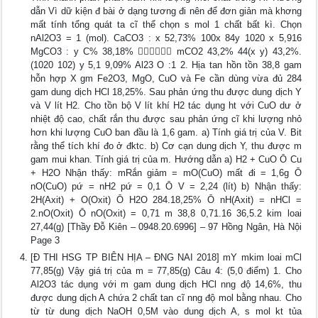
dẫn Vì dữ kiện đ bài ở dạng tương đi nên để đơn giản mà khơng
mất tính tổng quát ta cĩ thể chọn s mol 1 chất bất kì. Chọn
nAl2O3 = 1 (mol). CaCO3 : x 52,73% 100x 84y 1020 x 5,916
MgCO3 : y C% 38,18%  mCO2 43,2% 44(x y) 43,2%.
(1020 102) y 5,1 9,09% Al23 O :1 2. Hịa tan hồn tồn 38,8 gam
hỗn hợp X gm Fe2O3, MgO, CuO và Fe cần dùng vừa đủ 284
gam dung dịch HCl 18,25%. Sau phản ứng thu được dung dịch Y
và V lít H2. Cho tồn bộ V lít khí H2 tác dụng ht với CuO dư ở
nhiệt độ cao, chất rắn thu được sau phản ứng cĩ khi lượng nhỏ
hơn khi lượng CuO ban đầu là 1,6 gam. a) Tính giá trị của V. Bit
rằng thể tích khí đo ở đktc. b) Cơ cạn dung dịch Y, thu được m
gam mui khan. Tính giá trị của m. Hướng dẫn a) H2 + CuO Ō Cu
+ H2O Nhận thấy: mRắn giảm = mO(CuO) mất đi = 1,6g Ō
nO(CuO) pứ = nH2 pứ = 0,1 Ō V = 2,24 (lít) b) Nhận thấy:
2H(Axit) + O(Oxit) Ō H2O 284.18,25% Ō nH(Axit) = nHCl =
2.nO(Oxit) Ō nO(Oxit) = 0,71 m 38,8 0,71.16 36,5.2 kim loai
27,44(g) [Thầy Đỗ Kiên – 0948.20.6996] – 97 Hồng Ngân, Hà Nội
Page 3
[Đ THI HSG TP BIÊN HỊA – ĐNG NAI 2018] mY mkim loai mCl
77,85(g) Vậy giá trị của m = 77,85(g) Câu 4: (5,0 điểm) 1. Cho
Al2O3 tác dụng với m gam dung dịch HCl nng độ 14,6%, thu
được dung dịch A chứa 2 chất tan cĩ nng độ mol bằng nhau. Cho
từ từ dung dịch NaOH 0,5M vào dung dịch A, s mol kt tủa