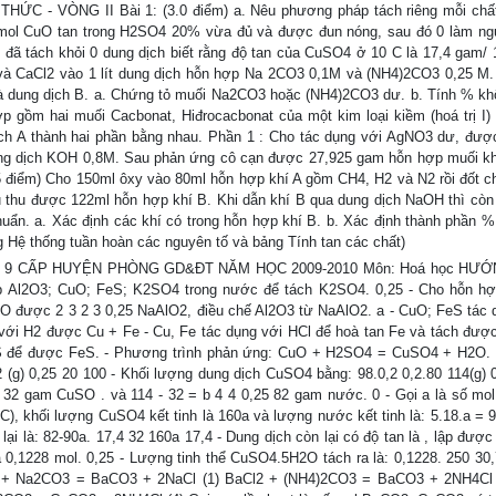
 THỨC - VÒNG II Bài 1: (3.0 điểm) a. Nêu phương pháp tách riêng mỗi chất
mol CuO tan trong H2SO4 20% vừa đủ và được đun nóng, sau đó 0 làm ng
 đã tách khỏi 0 dung dịch biết rằng độ tan của CuSO4 ở 10 C là 17,4 gam/
và CaCl2 vào 1 lít dung dịch hỗn hợp Na 2CO3 0,1M và (NH4)2CO3 0,25 M.
và dung dịch B. a. Chứng tỏ muối Na2CO3 hoặc (NH4)2CO3 dư. b. Tính % kh
ợp gồm hai muối Cacbonat, Hiđrocacbonat của một kim loại kiềm (hoá trị I)
ịch A thành hai phần bằng nhau. Phần 1 : Cho tác dụng với AgNO3 dư, đượ
ung dịch KOH 0,8M. Sau phản ứng cô cạn được 27,925 gam hỗn hợp muối k
,5 điểm) Cho 150ml ôxy vào 80ml hỗn hợp khí A gồm CH4, H2 và N2 rồi đốt c
 thu được 122ml hỗn hợp khí B. Khi dẫn khí B qua dung dịch NaOH thì còn 
chuẩn. a. Xác định các khí có trong hỗn hợp khí B. b. Xác định thành phần % 
 Hệ thống tuần hoàn các nguyên tố và bảng Tính tan các chất)
P 9 CẤP HUYỆN PHÒNG GD&ĐT NĂM HỌC 2009-2010 Môn: Hoá học HƯ
p Al2O3; CuO; FeS; K2SO4 trong nước để tách K2SO4. 0,25 - Cho hỗn hợ
O được 2 3 2 3 0,25 NaAlO2, điều chế Al2O3 từ NaAlO2. a - CuO; FeS tác 
với H2 được Cu + Fe - Cu, Fe tác dụng với HCl để hoà tan Fe và tách đượ
2S để được FeS. - Phương trình phản ứng: CuO + H2SO4 = CuSO4 + H2O. 
 (g) 0,25 20 100 - Khối lượng dung dịch CuSO4 bằng: 98.0,2 0,2.80 114(g) 0
32 gam CuSO . và 114 - 32 = b 4 4 0,25 82 gam nước. 0 - Gọi a là số mol 
C), khối lượng CuSO4 kết tinh là 160a và lượng nước kết tinh là: 5.18.a = 9
ại là: 82-90a. 17,4 32 160a 17,4 - Dung dịch còn lại có độ tan là , lập đượ
a 0,1228 mol. 0,25 - Lượng tinh thể CuSO4.5H2O tách ra là: 0,1228. 250 30,
l2 + Na2CO3 = BaCO3 + 2NaCl (1) BaCl2 + (NH4)2CO3 = BaCO3 + 2NH4Cl 