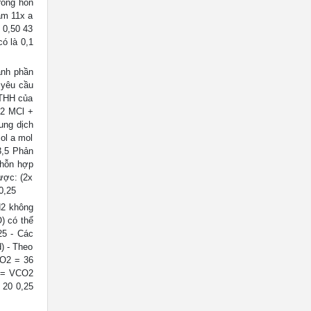
rong hỗn
ảm 11x a
 0,50 43
ó là 0,1
ành phần
 yêu cầu
CTHH của
 2 MCl +
ung dịch
ol a mol
3,5 Phản
 hỗn hợp
được: (2x
0,25
N2 không
) có thể
25 - Các
) - Theo
CO2 = 36
H4 = VCO2
= 20 0,25