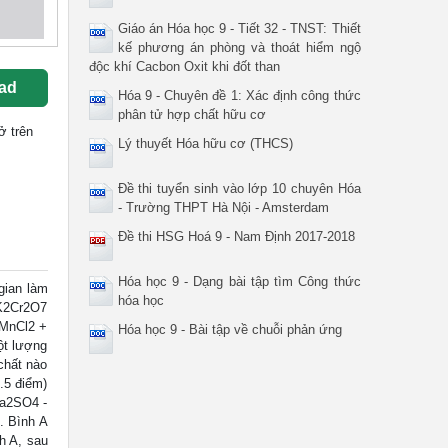
Giáo án Hóa học 9 - Tiết 32 - TNST: Thiết
kế phương án phòng và thoát hiểm ngộ
độc khí Cacbon Oxit khi đốt than
ad
Hóa 9 - Chuyên đề 1: Xác định công thức
phân tử hợp chất hữu cơ
ở trên
Lý thuyết Hóa hữu cơ (THCS)
Đề thi tuyển sinh vào lớp 10 chuyên Hóa
- Trường THPT Hà Nội - Amsterdam
Đề thi HSG Hoá 9 - Nam Định 2017-2018
Hóa học 9 - Dạng bài tập tìm Công thức
ian làm
hóa học
 K2Cr2O7
 MnCl2 +
Hóa học 9 - Bài tập về chuỗi phản ứng
ột lượng
 chất nào
.5 điểm)
Na2SO4 -
. Bình A
h A, sau