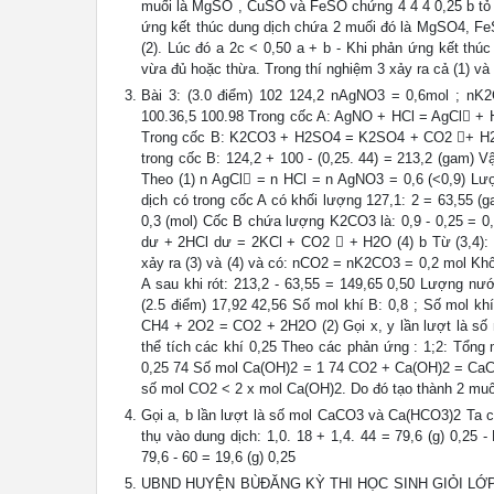
muối là MgSO , CuSO và FeSO chứng 4 4 4 0,25 b tỏ C
ứng kết thúc dung dịch chứa 2 muối đó là MgSO4, FeS
(2). Lúc đó a 2c < 0,50 a + b - Khi phản ứng kết t
vừa đủ hoặc thừa. Trong thí nghiệm 3 xảy ra cả (1) và 
Bài 3: (3.0 điểm) 102 124,2 nAgNO3 = 0,6mol ; nK
100.36,5 100.98 Trong cốc A: AgNO + HCl = AgCl + HN
Trong cốc B: K2CO3 + H2SO4 = K2SO4 + CO2 + H2O 
trong cốc B: 124,2 + 100 - (0,25. 44) = 213,2 (gam) 
Theo (1) n AgCl = n HCl = n AgNO3 = 0,6 (<0,9) Lượ
dịch có trong cốc A có khối lượng 127,1: 2 = 63,55 (g
0,3 (mol) Cốc B chứa lượng K2CO3 là: 0,9 - 0,25 = 
dư + 2HCl dư = 2KCl + CO2  + H2O (4) b Từ (3,4):
xảy ra (3) và (4) và có: nCO2 = nK2CO3 = 0,2 mol Khố
A sau khi rót: 213,2 - 63,55 = 149,65 0,50 Lượng nướ
(2.5 điểm) 17,92 42,56 Số mol khí B: 0,8 ; Số mol k
CH4 + 2O2 = CO2 + 2H2O (2) Gọi x, y lần lượt là số 
thể tích các khí 0,25 Theo các phản ứng : 1;2: Tổng
0,25 74 Số mol Ca(OH)2 = 1 74 CO2 + Ca(OH)2 = CaC
số mol CO2 < 2 x mol Ca(OH)2. Do đó tạo thành 2 muố
Gọi a, b lần lượt là số mol CaCO3 và Ca(HCO3)2 Ta có
thụ vào dung dịch: 1,0. 18 + 1,4. 44 = 79,6 (g) 0,25 
79,6 - 60 = 19,6 (g) 0,25
UBND HUYỆN BÙĐĂNG KỲ THI HỌC SINH GIỎI LỚP 