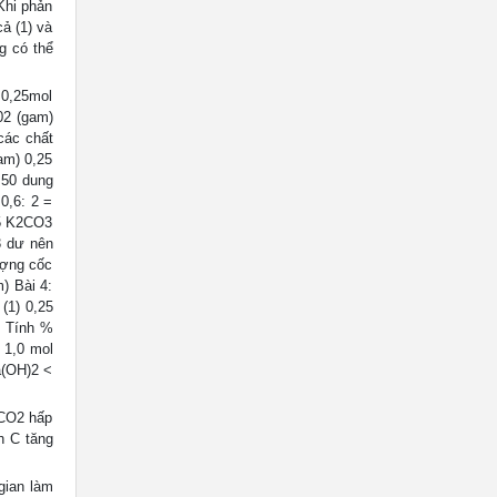
Khi phản
ả (1) và
g có thể
 0,25mol
02 (gam)
các chất
am) 0,25
,50 dung
0,6: 2 =
25 K2CO3
3 dư nên
ượng cốc
) Bài 4:
(1) 0,25
2 Tính %
 1,0 mol
a(OH)2 <
 CO2 hấp
h C tăng
ian làm