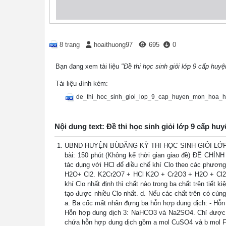
8 trang
hoaithuong97
695
0
Bạn đang xem tài liệu
"Đề thi học sinh giỏi lớp 9 cấp huy
Tài liệu đính kèm:
de_thi_hoc_sinh_gioi_lop_9_cap_huyen_mon_hoa_h
Nội dung text: Đề thi học sinh giỏi lớp 9 cấp hu
UBND HUYỆN BÙĐĂNG KỲ THI HỌC SINH GIỎI LỚP 
bài: 150 phút (Không kể thời gian giao đề) ĐỀ CHÍ
tác dụng với HCl để điều chế khí Clo theo các phươ
H2O+ Cl2. K2Cr2O7 + HCl K2O + Cr2O3 + H2O + Cl2 a
khí Clo nhất định thì chất nào trong ba chất trên tiết
tạo được nhiều Clo nhất. d. Nếu các chất trên có cùng
a. Ba cốc mất nhãn đựng ba hỗn hợp dung dịch: - H
Hỗn hợp dung dịch 3: NaHCO3 và Na2SO4. Chỉ được dù
chứa hỗn hợp dung dịch gồm a mol CuSO4 và b mol Fe