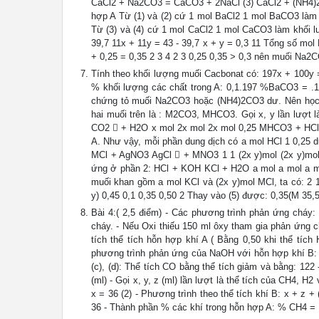
CaCl2 + Na2CO3 = CaCO3 + 2NaCl (3) CaCl2 + (NH4)2
hợp A Từ (1) và (2) cứ 1 mol BaCl2 1 mol BaCO3 làm 
Từ (3) và (4) cứ 1 mol CaCl2 1 mol CaCO3 làm khối l
39,7 11x + 11y = 43 - 39,7 x + y = 0,3 11 Tổng số mo
+ 0,25 = 0,35 2 3 4 2 3 0,25 0,35 > 0,3 nên muối Na
Tính theo khối lượng muối Cacbonat có: 197x + 100y =
% khối lượng các chất trong A: 0,1.197 %BaCO3 = .
chứng tỏ muối Na2CO3 hoặc (NH4)2CO3 dư. Nên học si
hai muối trên là : M2CO3, MHCO3. Gọi x, y lần lượt
CO2  + H2O x mol 2x mol 2x mol 0,25 MHCO3 + HCl M
A. Như vậy, mỗi phần dung dịch có a mol HCl 1 0,25
MCl + AgNO3 AgCl  + MNO3 1 1 (2x y)mol (2x y)mol 0
ứng ở phần 2: HCl + KOH KCl + H2O a mol a mol a mo
muối khan gồm a mol KCl và (2x y)mol MCl, ta có: 2 1 (
y) 0,45 0,1 0,35 0,50 2 Thay vào (5) được: 0,35(M 35
Bài 4:( 2,5 điểm) - Các phương trình phản ứng chá
cháy. - Nếu Oxi thiếu 150 ml ôxy tham gia phản ứng 
tích thể tích hỗn hợp khí A ( Bằng 0,50 khi thể tíc
phương trình phản ứng của NaOH với hỗn hợp khí B
(c), (d): Thể tích CO bằng thể tích giảm và bằng: 12
(ml) - Gọi x, y, z (ml) lần lượt là thể tích của CH4, 
x = 36 (2) - Phương trình theo thể tích khí B: x + z + (
36 - Thành phần % các khí trong hỗn hợp A: % CH4 =