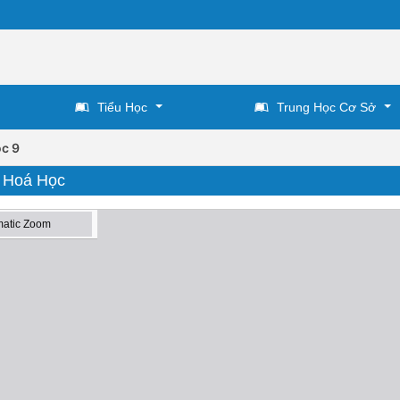
Tiểu Học
Trung Học Cơ Sở
c 9
: Hoá Học