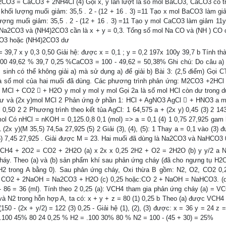
CO3 = CaCO3 + 2NH4Cl (4) Gọi x, y lần lượt là số mol BaCO3, CaCO3 có t
khối lượng muối giảm: 35,5 . 2 - (12 + 16 . 3) =11 Tạo x mol BaCO3 làm gi
ượng muối giảm: 35,5 . 2 - (12 + 16 . 3) =11 Tạo y mol CaCO3 làm giảm 11y
l Na2CO3 và (NH4)2CO3 cần là x + y = 0,3. Tổng số mol Na CO và (NH ) CO c
2CO3 hoặc (NH4)2CO3 dư
 39,7 x y 0,3 0,50 Giải hệ: được x = 0,1 ; y = 0,2 197x 100y 39,7 b Tính th
100 49,62 % 39,7 0,25 %CaCO3 = 100 - 49,62 = 50,38% Ghi chú: Do câu a)
nh có thể không giải a) mà sử dụng a) để giải b) Bài 3: (2,5 điểm) Gọi 
 là số mol của hai muối đã dùng. Các phương trình phản ứng: M2CO3 +2HCl
Cl + CO2  + H2O y mol y mol y mol Gọi 2a là số mol HCl còn dư trong d
 dư và (2x y)mol MCl 2 Phản ứng ở phần 1: HCl + AgNO3 AgCl  + HNO3 a m
,50 2 2 Phương trình theo kết tủa AgCl: 1 64,575 a + (2x y) 0,45 (3) 2 14
l Có nHCl = nKOH = 0,125.0,8 0,1 (mol) => a = 0,1 (4) 1 0,75 27,925 gam
2x y)(M 35,5) 74,5a 27,925 (5) 2 Giải (3), (4), (5): 1 Thay a = 0,1 vào (3) 
,5) 7,45 27,925 . Giải được M = 23. Hai muối đã dùng là Na2CO3 và NaHCO3 
y: CH4 + 2O2 = CO2 + 2H2O (a) x 2x x 0,25 2H2 + O2 = 2H2O (b) y y/2 a 
cháy. Theo (a) và (b) sản phẩm khí sau phản ứng cháy (đã cho ngưng tụ H2O
h H2 trong A bằng 0). Sau phản ứng cháy, Oxi thừa B gồm: N2, O2, CO2 0,
: CO2 + 2NaOH = Na2CO3 + H2O (c) 0,25 hoặc:CO 2 + NaOH = NaHCO3. (d
2 - 86 = 36 (ml). Tính theo 2 0,25 (a): VCH4 tham gia phản ứng cháy (a) = V
H2 và N2 trong hỗn hợp A, ta có: x + y + z = 80 (1) 0,25 b Theo (a) được VC
150 - (2x + y/2) = 122 (3) 0,25 - Giải hệ (1), (2), (3) được: x = 36 y = 24 z 
 .100 45% 80 24 0,25 % H2 = .100 30% 80 % N2 = 100 - (45 + 30) = 25%