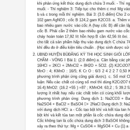
khi phản ứng kết thúc dung dịch chứa 3 muối. - Thí n
muối. - Thí nghiệm 3: Tiếp tục cho thêm c mol Mg vào
b và c trong mỗi thí nghiệm. Bài 3: (3.0 điểm) Cho 2
102 gam AgNO3 ; cốc B 124,2 gam K2CO3. a. Thêm v
bao nhiêu gam nước vào cốc A (hay cốc B) để cân lập
cốc B. Phải cần 2 thêm bao nhiêu gam nước vào cốc 
cháy hoàn toàn 17,92 lít hỗn hợp B cần 42,56 lít ôxi.
cho tất cả sản phẩm hấp thụ vào dung dịch C chứa 7
khí đều đo ở điều kiện tiêu chuẩn . (Học sinh được s
UBND HUYỆN BÙĐĂNG KỲ THI HỌC SINH GIỎI LỚ
CHẤM - VÒNG I Bài 1: (2.0 điểm) a. Cân bằng các p
16HCl = 2KCl + 2MnCl2 + 8H2O + 5Cl2. (2) K2Cr2O7 
MnO : 4; KMnO : 16/5; K Cr O : 6/3 2 4 2 2 7 0,50 
phương trình phản ứng cũng giải được). c. Số mol C
luận: Nếu các chất có cùng số mol thì dùng K2Cr2O7 t
16.4) MnO2: (16.2 +55 ) =87 ; KMnO4: 63,2 ; 5 39.2 5
lượng ít nhất hay nếu các chất trên có cùng khối lư
phương trình phản ứng: Dung dịch 1: Na2CO3 + 
Na2SO4 + BaCl2 = BaSO4 + 2NaCl Dung dịch 3: Na2S
với dung dịch HCl: a - Cốc tạo bột khí và kết tủa ta
bột khí và kết tủa tan một phần là cốc chứa dung 
Cốc không tan là cốc chứa dung dịch 3 BaSO4 không t
xảy ra theo thứ tự: Mg + CuSO4 = MgSO4 + Cu (1) a 