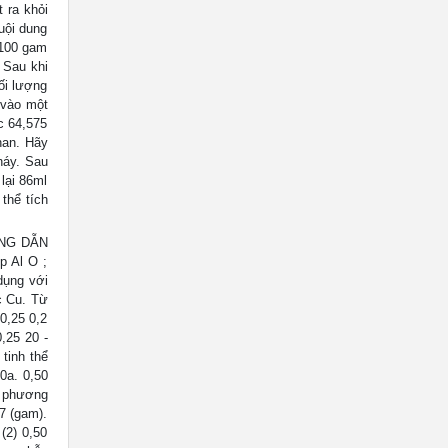
 ra khỏi
uội dung
 100 gam
 Sau khi
ối lượng
 vào một
c 64,575
han. Hãy
háy. Sau
lại 86ml
thể tích
ỚNG DẪN
p Al O ;
dụng với
c Cu. Từ
0,25 0,2
,25 20 -
tinh thể
0a. 0,50
c phương
7 (gam).
(2) 0,50