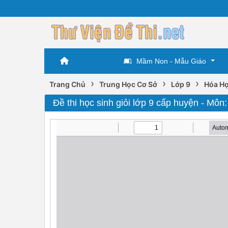
Mầm Non - Mẫu Giáo
›
›
›
Trang Chủ
Trung Học Cơ Sở
Lớp 9
Hóa Họ
Đề thi học sinh giỏi lớp 9 cấp huyện - Môn