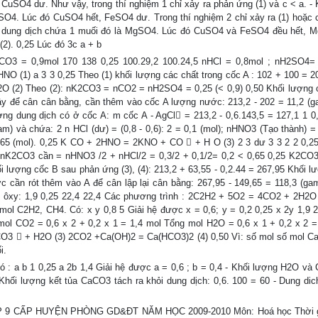
uSO4 dư. Như vậy, trong thí nghiệm 1 chỉ xảy ra phản ứng (1) và c < a. - 
O4. Lúc đó CuSO4 hết, FeSO4 dư. Trong thí nghiệm 2 chỉ xảy ra (1) hoặc c
húc dung dịch chứa 1 muối đó là MgSO4. Lúc đó CuSO4 và FeSO4 đều hết, M
(2). 0,25 Lúc đó 3c a + b
2CO3 = 0,9mol 170 138 0,25 100.29,2 100.24,5 nHCl = 0,8mol ; nH2SO4=
O (1) a 3 3 0,25 Theo (1) khối lượng các chất trong cốc A : 102 + 100 = 2
(2) Theo (2): nK2CO3 = nCO2 = nH2SO4 = 0,25 (< 0,9) 0,50 Khối lượng 
Vậy để cân cân bằng, cần thêm vào cốc A lượng nước: 213,2 - 202 = 11,2 (g
ng dung dịch có ở cốc A: m cốc A - AgCl = 213,2 - 0,6.143,5 = 127,1 1 0
am) và chứa: 2 n HCl (dư) = (0,8 - 0,6): 2 = 0,1 (mol); nHNO3 (Tạo thành) = 
0,65 (mol). 0,25 K CO + 2HNO = 2KNO + CO  + H O (3) 2 3 dư 3 3 2 2 0,
 nK2CO3 cần = nHNO3 /2 + nHCl/2 = 0,3/2 + 0,1/2= 0,2 < 0,65 0,25 K2CO
i lượng cốc B sau phản ứng (3), (4): 213,2 + 63,55 - 0,2.44 = 267,95 Khối l
c cần rót thêm vào A để cân lập lại cân bằng: 267,95 - 149,65 = 118,3 (gam
hí ôxy: 1,9 0,25 22,4 22,4 Các phương trình : 2C2H2 + 5O2 = 4CO2 + 2H2O 
mol C2H2, CH4. Có: x y 0,8 5 Giải hệ được x = 0,6; y = 0,2 0,25 x 2y 1,9 
 mol CO2 = 0,6 x 2 + 0,2 x 1 = 1,4 mol Tổng mol H2O = 0,6 x 1 + 0,2 x 2 =
O3  + H2O (3) 2CO2 +Ca(OH)2 = Ca(HCO3)2 (4) 0,50 Vì: số mol số mol C
i.
 : a b 1 0,25 a 2b 1,4 Giải hệ được a = 0,6 ; b = 0,4 - Khối lượng H2O và
- Khối lượng kết tủa CaCO3 tách ra khỏi dung dịch: 0,6. 100 = 60 - Dung dic
9 CẤP HUYỆN PHÒNG GD&ĐT NĂM HỌC 2009-2010 Môn: Hoá học Thời g