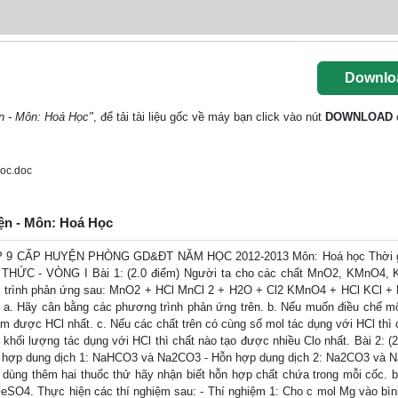
Downlo
ện - Môn: Hoá Học"
, để tải tài liệu gốc về máy bạn click vào nút
DOWNLOAD
oc.doc
yện - Môn: Hoá Học
9 CẤP HUYỆN PHÒNG GD&ĐT NĂM HỌC 2012-2013 Môn: Hoá học Thời g
NH THỨC - VÒNG I Bài 1: (2.0 điểm) Người ta cho các chất MnO2, KMnO4,
ng trình phản ứng sau: MnO2 + HCl MnCl 2 + H2O + Cl2 KMnO4 + HCl KCl +
. Hãy cân bằng các phương trình phản ứng trên. b. Nếu muốn điều chế m
 kiệm được HCl nhất. c. Nếu các chất trên có cùng số mol tác dụng với HCl thì
 khối lượng tác dụng với HCl thì chất nào tạo được nhiều Clo nhất. Bài 2: (2
ỗn hợp dung dịch 1: NaHCO3 và Na2CO3 - Hỗn hợp dung dịch 2: Na2CO3 và 
ng thêm hai thuốc thử hãy nhận biết hỗn hợp chất chứa trong mỗi cốc. b
SO4. Thực hiện các thí nghiệm sau: - Thí nghiệm 1: Cho c mol Mg vào bìn