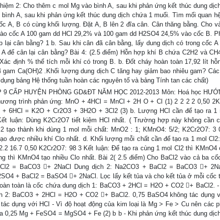
ghiệm 2: Cho thêm c mol Mg vào bình A, sau khi phản ứng kết thúc dung dịc
 bình A, sau khi phản ứng kết thúc dung dịch chứa 1 muối. Tìm mối quan hệ
 cốc A, B có cùng khối lượng. Đặt A, B lên 2 đĩa cân. Cân thăng bằng. Cho v
ào cốc A 100 gam dd HCl 29,2% và 100 gam dd H2SO4 24,5% vào cốc B. P
 lại cân bằng? 1 b. Sau khi cân đã cân bằng, lấy dung dịch có trong cốc A
A để cân lại cân bằng? Bài 4: (2.5 điểm) Hỗn hợp khí B chứa C2H2 và CH4
 Xác định % thể tích mỗi khí có trong B. b. Đốt cháy hoàn toàn 17,92 lít hỗ
4 gam Ca(OH)2 .Khối lượng dung dịch C tăng hay giảm bao nhiêu gam? Các 
ử dụng bảng Hệ thống tuần hoàn các nguyên tố và bảng Tính tan các chất)
P 9 CẤP HUYỆN PHÒNG GD&ĐT NĂM HỌC 2012-2013 Môn: Hoá học HƯ
hương trình phản ứng: MnO + 4HCl = MnCl + 2H O + Cl (1) 2 2 2 2 0,50 
+ 6HCl = K2O + Cr2O3 + 3H2O + 3Cl2 (3) b. Lượng HCl cần để tạo ra 1 
Kết luận: Dùng K2Cr2O7 tiết kiệm HCl nhất. ( Trường hợp này không cần 
l2 tạo thành khi dùng 1 mol mỗi chất: MnO2 : 1; KMnO4: 5/2; K2Cr2O7: 3 
ạo được nhiều khí Clo nhất. d. Khối lượng mỗi chất cần để tạo ra 1 mol Cl2:
2.2 16.7 0,50 K2Cr2O7: 98 3 Kết luận: Để tạo ra cùng 1 mol Cl2 thì KMnO4 
ợng thì KMnO4 tạo nhiều Clo nhất. Bài 2( 2.5 điểm) Cho BaCl2 vào cả ba cố
BaCl2 = BaCO3 + 2NaCl Dung dịch 2: Na2CO3 + BaCl2 = BaCO3 + 2Na
O4 + BaCl2 = BaSO4 + 2NaCl. Lọc lấy kết tủa và cho kết tủa ở mỗi cốc 
n hoàn toàn là cốc chứa dung dịch 1: BaCO3 + 2HCl = H2O + CO2 + BaCl2. -
dịch 2: BaCO3 + 2HCl = H2O + CO2 + BaCl2. 0,75 BaSO4 không tác dụng v
ác dụng với HCl - Vì độ hoạt động của kim loại là Mg > Fe > Cu nên các 
a 0,25 Mg + FeSO4 = MgSO4 + Fe (2) b b - Khi phản ứng kết thúc dung dịc