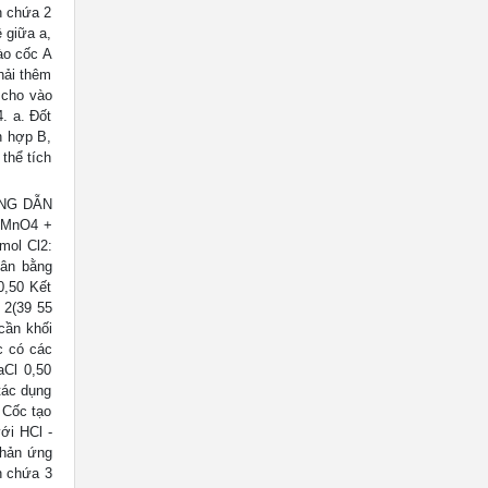
h chứa 2
 giữa a,
ào cốc A
hải thêm
 cho vào
. a. Đốt
n hợp B,
thể tích
ỚNG DẪN
2KMnO4 +
mol Cl2:
cân bằng
0,50 Kết
 2(39 55
cần khối
c có các
Cl 0,50
tác dụng
 Cốc tạo
ới HCl -
phản ứng
h chứa 3