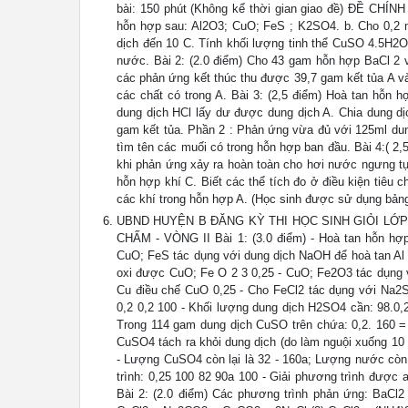
bài: 150 phút (Không kể thời gian giao đề) ĐỀ CHÍNH
hỗn hợp sau: Al2O3; CuO; FeS ; K2SO4. b. Cho 0,2 
dịch đến 10 C. Tính khối lượng tinh thể CuSO 4.5H2O
nước. Bài 2: (2.0 điểm) Cho 43 gam hỗn hợp BaCl 2 
các phản ứng kết thúc thu được 39,7 gam kết tủa A 
các chất có trong A. Bài 3: (2,5 điểm) Hoà tan hỗn h
dung dịch HCl lấy dư được dung dịch A. Chia dung d
gam kết tủa. Phần 2 : Phản ứng vừa đủ với 125ml d
tìm tên các muối có trong hỗn hợp ban đầu. Bài 4:( 2
khi phản ứng xảy ra hoàn toàn cho hơi nước ngưng tụ
hỗn hợp khí C. Biết các thể tích đo ở điều kiện tiêu 
các khí trong hỗn hợp A. (Học sinh được sử dụng bảng
UBND HUYỆN B ĐĂNG KỲ THI HỌC SINH GIỎI LỚ
CHẤM - VÒNG II Bài 1: (3.0 điểm) - Hoà tan hỗn hợ
CuO; FeS tác dụng với dung dịch NaOH để hoà tan Al 
oxi được CuO; Fe O 2 3 0,25 - CuO; Fe2O3 tác dụng 
Cu điều chế CuO 0,25 - Cho FeCl2 tác dụng với Na
0,2 0,2 100 - Khối lượng dung dịch H2SO4 cần: 98.0,2
Trong 114 gam dung dịch CuSO trên chứa: 0,2. 160 = 
CuSO4 tách ra khỏi dung dịch (do làm nguội xuống 10 
- Lượng CuSO4 còn lại là 32 - 160a; Lượng nước còn l
trình: 0,25 100 82 90a 100 - Giải phương trình được 
Bài 2: (2.0 điểm) Các phương trình phản ứng: BaC