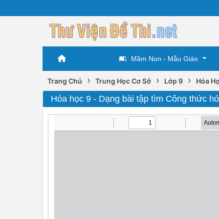
Mầm Non - Mẫu Giáo
›
›
›
Trang Chủ
Trung Học Cơ Sở
Lớp 9
Hóa Họ
Hóa học 9 - Dạng bài tập tìm Công thức h