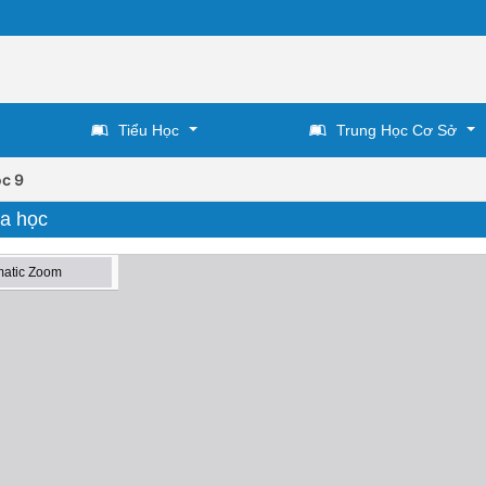
Tiểu Học
Trung Học Cơ Sở
c 9
óa học