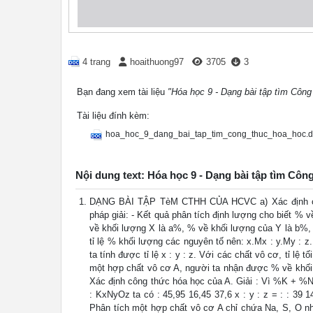
4 trang
hoaithuong97
3705
3
Bạn đang xem tài liệu
"Hóa học 9 - Dạng bài tập tìm Công
Tài liệu đính kèm:
hoa_hoc_9_dang_bai_tap_tim_cong_thuc_hoa_hoc.
Nội dung text: Hóa học 9 - Dạng bài tập tìm Côn
DẠNG BÀI TẬP TèM CTHH CỦA HCVC a) Xác định công
pháp giải: - Kết quả phân tích định lượng cho biết %
về khối lượng X là a%, % về khối lượng của Y là b%, 
tỉ lệ % khối lượng các nguyên tố nên: x.Mx : y.My : z
ta tính được tỉ lệ x : y : z. Với các chất vô cơ, tỉ lệ t
một hợp chất vô cơ A, người ta nhận được % về khối
Xác định công thức hóa học của A. Giải : Vì %K + %N
: KxNyOz ta có : 45,95 16,45 37,6 x : y : z = : : 39 
Phân tích một hợp chất vô cơ A chỉ chứa Na, S, O nh