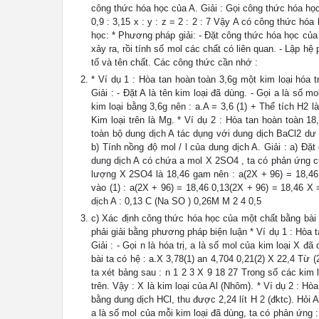
công thức hóa học của A. Giải : Gọi công thức hóa học c
0,9 : 3,15 x : y : z = 2 : 2 : 7 Vậy A có công thức 
học: * Phương pháp giải: - Đặt công thức hóa học của
xảy ra, rồi tính số mol các chất có liên quan. - Lập h
tố và tên chất. Các công thức cần nhớ :
* Ví dụ 1 : Hòa tan hoàn toàn 3,6g một kim loại hóa tr
Giải : - Đặt A là tên kim loại đã dùng. - Gọi a là số
kim loại bằng 3,6g nên : a.A = 3,6 (1) + Thể tích H2 là
Kim loại trên là Mg. * Ví dụ 2 : Hòa tan hoàn toàn 1
toàn bộ dung dịch A tác dụng với dung dịch BaCl2 dư
b) Tính nồng độ mol / l của dung dịch A. Giải : a) Đặ
dung dịch A có chứa a mol X 2SO4 , ta có phản ứng c
lượng X 2SO4 là 18,46 gam nên : a(2X + 96) = 18,46 (
vào (1) : a(2X + 96) = 18,46 0,13(2X + 96) = 18,46 X
dịch A : 0,13 C (Na SO ) 0,26M M 2 4 0,5
c) Xác định công thức hóa học của một chất bằng bài 
phải giải bằng phương pháp biện luận * Ví dụ 1 : Hòa t
Giải : - Gọi n là hóa trị, a là số mol của kim loại X
bài ta có hệ : a.X 3,78(1) an 4,704 0,21(2) X 22,4 Từ (2)
ta xét bảng sau : n 1 2 3 X 9 18 27 Trong số các kim l
trên. Vậy : X là kim loại của Al (Nhôm). * Ví dụ 2 : Hòa
bằng dung dịch HCl, thu được 2,24 lít H 2 (đktc). Hỏi A
a là số mol của mỗi kim loại đã dùng, ta có phản ứng 