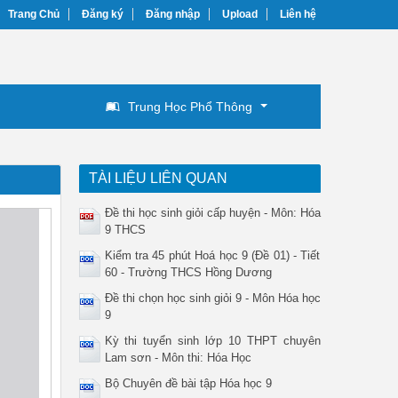
Trang Chủ
Đăng ký
Đăng nhập
Upload
Liên hệ
Trung Học Phổ Thông
TÀI LIỆU LIÊN QUAN
Đề thi học sinh giỏi cấp huyện - Môn: Hóa
9 THCS
Kiểm tra 45 phút Hoá học 9 (Đề 01) - Tiết
60 - Trường THCS Hồng Dương
Đề thi chọn học sinh giỏi 9 - Môn Hóa học
9
Kỳ thi tuyển sinh lớp 10 THPT chuyên
Lam sơn - Môn thi: Hóa Học
Bộ Chuyên đề bài tập Hóa học 9