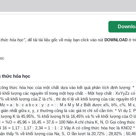
Downlo
 thức hóa học"
, để tải tài liệu gốc về máy bạn click vào nút
DOWNLOAD
ở tr
doc
g thức hóa học
 thức hóa học của một chất dựa vào kết quả phân tích định lượng: *
 về khối lượng các nguyên tố trong một hợp chất. - Một hợp chất : XxYyZz c
% về khối lượng của Z là c% , thì do tỉ lệ về khối lượng của các nguyên tố 
.Mz = a : b : c a b c x : y : z = : : M x M y M z Biết được a%, b%, c%, M x
ối giản nhất giữa x, y, z thường cũng là các giá trị chỉ số cần tìm. * Ví dụ 1: 
 lượng K là 45,95%, % khối lượng N là 16,45% và % về khối lượng của O l
 + %O = 45,96 + 16,45 + 37,6 = 100 Nên A chỉ chứa K, N, O Gọi công thức 
14 16 = 1,17 : 1,17 : 2,34 = 1 : 1 : 2 Vậy A có công thức hóa học là KNO2 * 
ận thấy % về khối lượng của Na, S, O lần lượt là 20,72% ; 28,82% ; 50,4