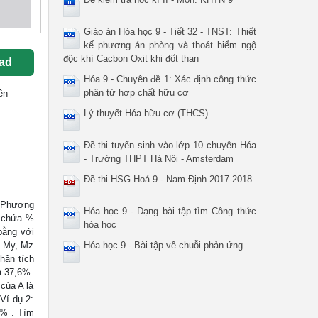
Giáo án Hóa học 9 - Tiết 32 - TNST: Thiết
kế phương án phòng và thoát hiểm ngộ
độc khí Cacbon Oxit khi đốt than
ad
Hóa 9 - Chuyên đề 1: Xác định công thức
phân tử hợp chất hữu cơ
ên
Lý thuyết Hóa hữu cơ (THCS)
Đề thi tuyển sinh vào lớp 10 chuyên Hóa
- Trường THPT Hà Nội - Amsterdam
Đề thi HSG Hoá 9 - Nam Định 2017-2018
 Phương
Hóa học 9 - Dạng bài tập tìm Công thức
ó chứa %
hóa học
bằng với
, My, Mz
Hóa học 9 - Bài tập về chuỗi phản ứng
Phân tích
à 37,6%.
của A là
Ví dụ 2:
6% . Tìm