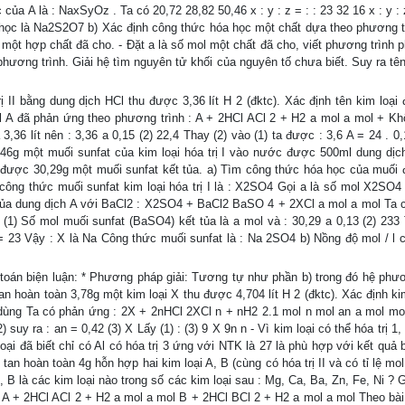
ủa A là : NaxSyOz . Ta có 20,72 28,82 50,46 x : y : z = : : 23 32 16 x : y : 
hóa học là Na2S2O7 b) Xác định công thức hóa học một chất dựa theo phương t
 một hợp chất đã cho. - Đặt a là số mol một chất đã cho, viết phương trình 
ệ phương trình. Giải hệ tìm nguyên tử khối của nguyên tố chưa biết. Suy ra t
ị II bằng dung dịch HCl thu được 3,36 lít H 2 (đktc). Xác định tên kim loại
 mol A đã phản ứng theo phương trình : A + 2HCl ACl 2 + H2 a mol a mol + Kh
 3,36 lít nên : 3,36 a 0,15 (2) 22,4 Thay (2) vào (1) ta được : 3,6 A = 24 . 0
8,46g một muối sunfat của kim loại hóa trị I vào nước được 500ml dung dịc
 được 30,29g một muối sunfat kết tủa. a) Tìm công thức hóa học của muối 
t công thức muối sunfat kim loại hóa trị I là : X2SO4 Gọi a là số mol X2SO4
ủa dung dịch A với BaCl2 : X2SO4 + BaCl2 BaSO 4 + 2XCl a mol a mol Ta c
1) Số mol muối sunfat (BaSO4) kết tủa là a mol và : 30,29 a 0,13 (2) 233 
 = 23 Vậy : X là Na Công thức muối sunfat là : Na 2SO4 b) Nồng độ mol / l 
toán biện luận: * Phương pháp giải: Tương tự như phần b) trong đó hệ phươ
an hoàn toàn 3,78g một kim loại X thu được 4,704 lít H 2 (đktc). Xác định ki
 đã dùng Ta có phản ứng : 2X + 2nHCl 2XCl n + nH2 2.1 mol n mol an a mol mo
 suy ra : an = 0,42 (3) X Lấy (1) : (3) 9 X 9n n - Vì kim loại có thể hóa trị 1,
oại đã biết chỉ có Al có hóa trị 3 ứng với NTK là 27 là phù hợp với kết quả 
 tan hoàn toàn 4g hỗn hợp hai kim loại A, B (cùng có hóa trị II và có tỉ lệ mol 
, B là các kim loại nào trong số các kim loại sau : Mg, Ca, Ba, Zn, Fe, Ni ? G
: A + 2HCl ACl 2 + H2 a mol a mol B + 2HCl BCl 2 + H2 a mol a mol Theo bài 