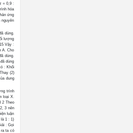
z = 0,9 :
rình hóa
phản ứng
ên nguyên
 đã dùng.
ối lượng
,15 Vậy :
h A. Cho
đã dùng.
 đã dùng
ó : Khối
Thay (2)
của dung
ng trình
m loại X.
l 2 Theo
 2, 3 nên
biện luận
là 1 : 1)
iải : Gọi
ra ta có