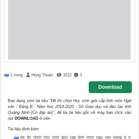
1 trang
Hùng Thuận
3222
3
Download
Bạn đang xem tài liệu
"Đề thi chọn Học sinh giỏi cấp tỉnh môn Ngữ
văn - Bảng B - Năm học 2019-2020 - Sở Giáo dục và đào tạo tỉnh
Quảng Ninh (Có đáp án)"
, để tải tài liệu gốc về máy bạn click vào
nút
DOWNLOAD
ở trên
Tài liệu đính kèm:
de_thi_chon_hoc_sinh_gioi_cap_tinh_mon_ngu_van_bang_b_n