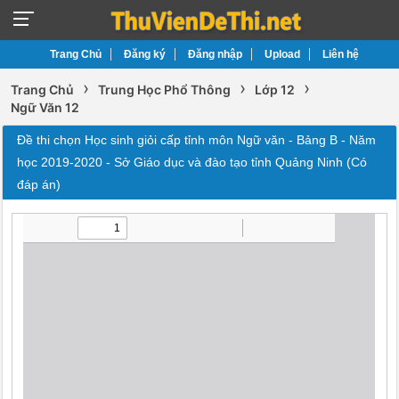
Trang Chủ
Đăng ký
Đăng nhập
Upload
Liên hệ
›
›
›
Trang Chủ
Trung Học Phổ Thông
Lớp 12
Ngữ Văn 12
Đề thi chọn Học sinh giỏi cấp tỉnh môn Ngữ văn - Bảng B - Năm
học 2019-2020 - Sở Giáo dục và đào tạo tỉnh Quảng Ninh (Có
đáp án)