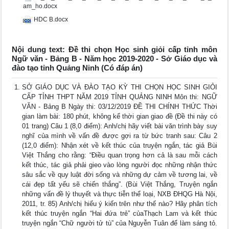
am_ho.docx
HDC B.docx
Nội dung text: Đề thi chọn Học sinh giỏi cấp tỉnh môn
Ngữ văn - Bảng B - Năm học 2019-2020 - Sở Giáo dục và
đào tạo tỉnh Quảng Ninh (Có đáp án)
SỞ GIÁO DỤC VÀ ĐÀO TẠO KỲ THI CHỌN HỌC SINH GIỎI
CẤP TỈNH THPT NĂM 2019 TỈNH QUẢNG NINH Môn thi: NGỮ
VĂN - Bảng B Ngày thi: 03/12/2019 ĐỀ THI CHÍNH THỨC Thời
gian làm bài: 180 phút, không kể thời gian giao đề (Đề thi này có
01 trang) Câu 1 (8,0 điểm): Anh/chị hãy viết bài văn trình bày suy
nghĩ của mình về vấn đề được gợi ra từ bức tranh sau: Câu 2
(12,0 điểm): Nhận xét về kết thúc của truyện ngắn, tác giả Bùi
Việt Thắng cho rằng: “Điều quan trọng hơn cả là sau mỗi cách
kết thúc, tác giả phải gieo vào lòng người đọc những nhận thức
sâu sắc về quy luật đời sống và những dự cảm về tương lai, về
cái đẹp tất yếu sẽ chiến thắng”. (Bùi Việt Thắng, Truyện ngắn
những vấn đề lý thuyết và thực tiễn thể loại, NXB ĐHQG Hà Nội,
2011, tr. 85) Anh/chị hiểu ý kiến trên như thế nào? Hãy phân tích
kết thúc truyện ngắn “Hai đứa trẻ” củaThạch Lam và kết thúc
truyện ngắn “Chữ người tử tù” của Nguyễn Tuân để làm sáng tỏ.