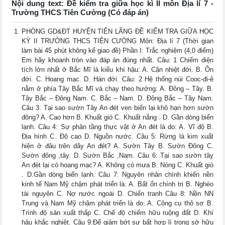
Nội dung text: Đề kiểm tra giữa học kì II môn Địa lí 7 -
Trường THCS Tiên Cường (Có đáp án)
PHÒNG GD&ĐT HUYỆN TIÊN LÃNG ĐỀ KIỂM TRA GIỮA HỌC
KỲ II TRƯỜNG THCS TIÊN CƯỜNG Môn: Địa lí 7 (Thời gian
làm bài 45 phút không kể giao đề) Phần I: Trắc nghiệm (4,0 điểm)
Em hãy khoanh tròn vào đáp án đúng nhất. Câu: 1 Chiếm diện
tích lớn nhất ở Bắc Mĩ là kiểu khí hậu: A. Cận nhiệt đới. B. Ôn
đới. C. Hoang mạc. D. Hàn đới. Câu: 2 Hệ thống núi Cooc-đi-ê
nằm ở phía Tây Bắc Mĩ và chạy theo hướng: A. Đông – Tây. B.
Tây Bắc – Đông Nam. C. Bắc – Nam. D. Đông Bắc – Tây Nam.
Câu 3: Tại sao sườn Tây An đét ven biển lại khô hạn hơn sườn
đông? A. Cao hơn B. Khuất gió C. Khuất nắng . D. Gần dòng biển
lạnh. Câu 4: Sự phân tầng thực vật ở An đét là do: A. Vĩ độ B.
Địa hình C. Độ cao D. Nguồn nước. Câu 5: Rừng lá kim xuất
hiện ở đâu trên dãy An đét? A. Sườn Tây B. Sườn Đông C.
Sườn đông ,tây. D. Sườn Bắc ,Nam. Câu 6: Tại sao sườn tây
An đét lại có hoang mạc? A. Không có mưa B. Nóng C. Khuất gió
. D.Gần dòng biển lạnh. Câu 7: Nguyên nhân chính khiến nền
kinh tế Nam Mỹ chậm phát triển là: A. Bất ổn chính trị B. Nghèo
tài nguyên C. Nợ nước ngoài D. Chiến tranh Câu 8: Nền NN
Trung và Nam Mỹ chậm phát triển là do: A. Công cụ thô sơ B.
Trình độ sản xuất thấp C. Chế độ chiếm hữu ruộng đất D. Khí
hậu khắc nghiệt. Câu 9:Để giảm bớt sự bất hợp lí trong sở hữu