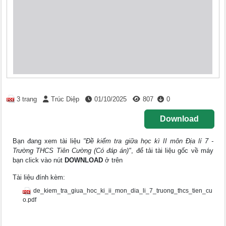
3 trang
Trúc Diệp
01/10/2025
807
0
Download
Bạn đang xem tài liệu
"Đề kiểm tra giữa học kì II môn Địa lí 7 -
Trường THCS Tiên Cường (Có đáp án)"
, để tải tài liệu gốc về máy
bạn click vào nút
DOWNLOAD
ở trên
Tài liệu đính kèm:
de_kiem_tra_giua_hoc_ki_ii_mon_dia_li_7_truong_thcs_tien_cu
o.pdf