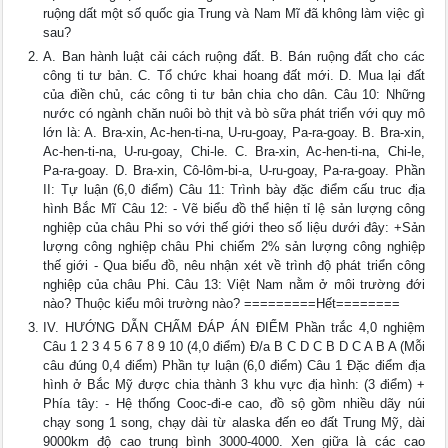
ruộng dất một số quốc gia Trung và Nam Mĩ đã không làm việc gì
sau?
A. Ban hành luật cải cách ruộng đất. B. Bán ruộng đất cho các
công ti tư bản. C. Tổ chức khai hoang đất mới. D. Mua lại đất
của điền chủ, các công ti tư bản chia cho dân. Câu 10: Những
nước có ngành chăn nuôi bò thịt và bò sữa phát triển với quy mô
lớn là: A. Bra-xin, Ac-hen-ti-na, U-ru-goay, Pa-ra-goay. B. Bra-xin,
Ac-hen-ti-na, U-ru-goay, Chi-le. C. Bra-xin, Ac-hen-ti-na, Chi-le,
Pa-ra-goay. D. Bra-xin, Cô-lôm-bi-a, U-ru-goay, Pa-ra-goay. Phần
II: Tự luận (6,0 điểm) Câu 11: Trình bày đặc điểm cấu truc địa
hình Bắc Mĩ Câu 12: - Vẽ biểu đồ thể hiện tỉ lệ sản lượng công
nghiệp của châu Phi so với thế giới theo số liệu dưới đây: +Sản
lượng công nghiệp châu Phi chiếm 2% sản lượng công nghiệp
thế giới - Qua biểu đồ, nêu nhận xét về trình độ phát triển công
nghiệp của châu Phi. Câu 13: Việt Nam nằm ở môi trường đới
nào? Thuộc kiểu môi trường nào? =========Hết========
IV. HƯỚNG DẪN CHẤM ĐÁP ÁN ĐIỂM Phần trắc 4,0 nghiệm
Câu 1 2 3 4 5 6 7 8 9 10 (4,0 điểm) Đ/a B C D C B D C A B A (Mỗi
câu đúng 0,4 điểm) Phần tự luận (6,0 điểm) Câu 1 Đặc điểm địa
hình ở Bắc Mỹ được chia thành 3 khu vực địa hình: (3 điểm) +
Phía tây: - Hệ thống Cooc-đi-e cao, đồ sộ gồm nhiều dãy núi
chạy song 1 song, chạy dài từ alaska đến eo đất Trung Mỹ, dài
9000km độ cao trung bình 3000-4000. Xen giữa là các cao