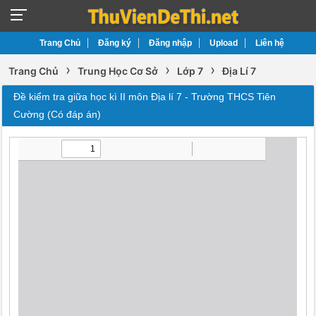
Trang Chủ
Đăng ký
Đăng nhập
Upload
Liên hệ
›
›
›
Trang Chủ
Trung Học Cơ Sở
Lớp 7
Địa Lí 7
Đề kiểm tra giữa học kì II môn Địa lí 7 - Trường THCS Tiên
Cường (Có đáp án)