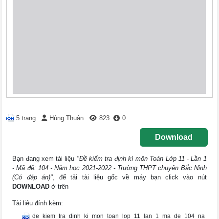
5 trang
Hùng Thuận
823
0
Download
Bạn đang xem tài liệu
"Đề kiểm tra định kì môn Toán Lớp 11 - Lần 1
- Mã đề: 104 - Năm học 2021-2022 - Trường THPT chuyên Bắc Ninh
(Có đáp án)"
, để tải tài liệu gốc về máy bạn click vào nút
DOWNLOAD
ở trên
Tài liệu đính kèm:
de_kiem_tra_dinh_ki_mon_toan_lop_11_lan_1_ma_de_104_na