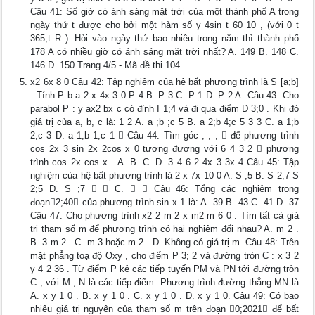
Câu 41: Số giờ có ánh sáng mặt trời của một thành phố A trong
ngày thứ t được cho bởi một hàm số y 4sin t 60 10 , (với 0 t
365,t R ). Hỏi vào ngày thứ bao nhiêu trong năm thì thành phố
178 A có nhiều giờ có ánh sáng mặt trời nhất? A. 149 B. 148 C.
146 D. 150 Trang 4/5 - Mã đề thi 104
x2 6x 8 0 Câu 42: Tập nghiệm của hệ bất phương trình là S [a;b]
. Tính P b a 2 x 4x 3 0 P 4 B. P 3 C. P 1 D. P 2 A. Câu 43: Cho
parabol P : y ax2 bx c có đỉnh I 1;4 và đi qua điểm D 3;0 . Khi đó
giá trị của a, b, c là: 1 2 A. a ;b ;c 5 B. a 2;b 4;c 5 3 3 C. a 1;b
2;c 3 D. a 1;b 1;c 1  Câu 44: Tìm góc , , ,  để phương trình
cos 2x 3 sin 2x 2cos x 0 tương đương với 6 4 3 2  phương
trình cos 2x cos x . A. B. C. D. 3 4 6 2 4x 3 3x 4 Câu 45: Tập
nghiệm của hệ bất phương trình là 2 x 7x 10 0 A. S ;5 B. S 2;7 S
2;5 D. S ;7   C.   Câu 46: Tổng các nghiệm trong
đoạn2;40 của phương trình sin x 1 là: A. 39 B. 43 C. 41 D. 37
Câu 47: Cho phương trình x2 2 m 2 x m2 m 6 0 . Tìm tất cả giá
trị tham số m để phương trình có hai nghiệm đối nhau? A. m 2 .
B. 3 m 2 . C. m 3 hoặc m 2 . D. Không có giá trị m. Câu 48: Trên
mặt phẳng toạ độ Oxy , cho điểm P 3; 2 và đường tròn C : x 3 2
y 4 2 36 . Từ điểm P kẻ các tiếp tuyến PM và PN tới đường tròn
C , với M , N là các tiếp điểm. Phương trình đường thẳng MN là
A. x y 1 0 . B. x y 1 0 . C. x y 1 0 . D. x y 1 0. Câu 49: Có bao
nhiêu giá trị nguyên của tham số m trên đoạn 0;2021 để bất