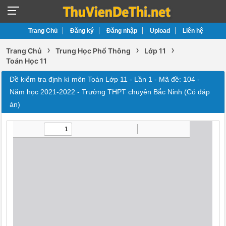
Trang Chủ
Đăng ký
Đăng nhập
Upload
Liên hệ
›
›
›
Trang Chủ
Trung Học Phổ Thông
Lớp 11
Toán Học 11
Đề kiểm tra định kì môn Toán Lớp 11 - Lần 1 - Mã đề: 104 -
Năm học 2021-2022 - Trường THPT chuyên Bắc Ninh (Có đáp
án)