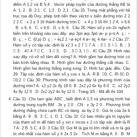
điểm A 1;2 và B 5;4 . Vectơ pháp tuyến của đường thẳng AB là
A. 1; 2 . B. 2;1 . C. 1;2 . D. 2;1 . Câu 25: Trong mặt phẳng với hệ
trục toạ độ Oxy, phép tịnh tiến theo véctơ v biến đường tròn 2 2
2 2 C : x 2 y 3 16 thành đường tròn C : x 4 y 3 16 thì 1 2 A. v 6;6
. B. v 6; 6 . C. v 6;6 . D. v 6; 6 . Câu 26: Hàm số y sin 2x nghịch
biến trên khoảng nào sau đây: æp 3pö æp 3pö æ- p p÷ö A. ç ; ÷
B. ç ; ÷ C. (0;p) D. ç ; ÷ èç2 2 ÷ø èç4 4 ø÷ èç 4 4ø÷ x 2 Câu 27:
Hàm số y có tập xác định là x2 3 x 2 7  7 A. ; 3  3; \ . B. ; 3
 3; . 4 4 7  C. ; 3  3; . D. ; 3  3; \  . 4 Câu 28: Hình nào
sau đây có vô số tâm đối xứng? A. Hình gồm hai đường tròn có
bán kính bằng nhau. B. Hình gồm hai đường thẳng cắt nhau. C.
Hình gồm hai đường thẳng song song. D. Hình lục giác đều. Câu
29: Tập xác định của hàm số y cos x là: A. R B. 0; C. R\ 0 D.
0;2  Câu 30: Phương trình nào sau đây là phương trình của
đường tròn? A. x2 y2 2x 8y 18 0. B. 2x2 y2 6x 6y 8 0 . C. x2 2y2
4x 8y 12 0 . D. 2x2 2y2 4x 6y 12 0 . Trang 3/5 - Mã đề thi 104
Câu 31: Cho tam giác ABC , biết đỉnh A 1;3 và phương trình hai
đường trung tuyến BM : 3x y 2 0 , CN : x 3y 2 0 . Phương trình
đường thẳng chứa cạnh BC có dang: ax by 2 0 . Giá trị của 2a b
bằng A. 9 . B. 3. C. 1. D. 1. Câu 32: Có bao nhiêu giá trị nguyên
của tham số m để hàm số y sin x mcos x 2 có tập xác định là R
? A. 2 B. 5 C. 4 D. 3 Câu 33: Gọi M là giá trị lớn nhất và m là giá
trị nhỏ nhất của hàm số y 6 2x 3 2x . Tích M.m bằng A. 0 . B. M