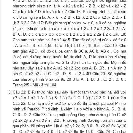
A. 3 2 . B. 2 . C. 2 2 . D. 2 3 . Câu 15: Công thức nghiệm của
phương trình sin x sin là: A. x k2 và x k2 k Z B. x k2 và x k2 k Z
C. x k x k k Z D. x k và x k k Z Câu 16: Phương trình 2sin2 x sin
x 3 0 có nghiệm là: A. x k ,k Z B. x k2 ,k Z 2 C. x k2 ,k Z D. x k
,k Z 6 2 2 Câu 17: Biết phương trình ax bx c 0, a 0 có hai nghiệm
x1, x2 . Khi đó: b b b a x x x x x x x x 1 2 a 1 2 a 1 2 2a 1 2 b A.
B. C. D. c c c a x x x x x x x x 1 2 a 1 2 a 1 2 2a 1 2 c Câu 18:
Cho tam thức bậc hai f x x2 4x 5. Tìm tất cả giá trị của x để f x 0
. A. x 5;1 . B. x  1;5. C. x  5;1. D. x ; 15; . Câu 19: Cho
tam giác ABC , có độ dài ba cạnh là BC a, AC b, AB c . Gọi ma
là độ dài đường trung tuyến kẻ từ đỉnh A, R là bán kính đường
tròn ngoại tiếp tam giác và S là diện tích tam giác đó. Mệnh đề
nào sau đây sai? a b c A. a2 b2 c2 2bc cos A. B. 2R . sin A sin B
sin C b2 c2 a2 abc C. m2 . D. S . a 2 4 4R Câu 20: Số nghiệm
của phương trình 9 2x x2 9x 20 0 là A. 1. B. 3 . C. 2 . D. 0 .
Trang 2/5 - Mã đề thi 104
Câu 21: Biểu thức nào sau đây là một tam thức bậc hai đối với
x? x2 x 1 x2 1 A. f (x) B. f (x) 2x 1 C. f (x) 2x2 3 D. f (x) x 2 x
Câu 22: Cho hàm số y ax2 bx c có đồ thị là một parabol P như
hình vẽ Parabol P có đỉnh là điểm I a;b với a b bằng A. 5 . B. 4.
C. 3 . D. 2. Câu 23: Trong mặt phẳng Oxy , cho đường tròn C :x2
y2 2x 2y 2 0 và điểm I 2;2 . Phương trình đường tròn ảnh của C
qua phép đối xứng tâm I là A. x2 y2 2x 2y 8 0 . B. x2 y2 6x 6y 10
0 . C. x2 y2 4x 4y 4 0 . D. x2 y2 6x 6y 14 0 . Câu 24: Cho hai