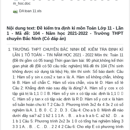
m_hoc.doc
DA toan 11.xls
Nội dung text: Đề kiểm tra định kì môn Toán Lớp 11 - Lần
1 - Mã đề: 104 - Năm học 2021-2022 - Trường THPT
chuyên Bắc Ninh (Có đáp án)
TRƯỜNG THPT CHUYÊN BẮC NINH ĐỀ KIỂM TRA ĐỊNH KÌ
LẦN 1 TỔ TOÁN – TIN NĂM HỌC 2021 - 2022 Môn thi: Toán 11
(Đề thi gồm có 05 trang) Thời gian làm bài: 90 phút;không kể thời
gian phát đề (Đề có 50 câu trắc nghiệm) Mã đề thi 104 (Thí sinh
không được sử dụng tài liệu) Họ, tên thí sinh: Số báo danh: Câu
1: Hàm số y sin x.cos2 x tan x là: A. Hàm số không chẵn, không
lẻ B. Hàm số chẵn C. Hàm số vừa chẵn, vừa lẻ D. Hàm số lẻ
Câu 2: Khẳng định nào sau đây là đúng? A. Hàm số y cos x có
tập giá trị là 1;1   B. Hàm số y sin x có tập xác định là 1;1  
C. Hàm số y tan x có tập xác định là R D. Hàm số y cot x là hàm
số tuần hoàn chu kì T 2 Câu 3: Phương trình 3x2 4x 4 3x 2 có số
nghiệm là A. 1. B. 0 . C. 2 . D. 3 . Câu 4: Cho a b 0. Mệnh đề nào
dưới đây sai? a2 1 b2 1 1 1 A. . B. . a b a b a b C. a2 b2 . D. . a
1 b 1 Câu 5: Phương trình 2x2 3x 1 0 có tổng hai nghiệm bằng 3
3 3 1 A. . B. . C. . D. . 2 2 4 2 Câu 6: Cho elip E có phương trình