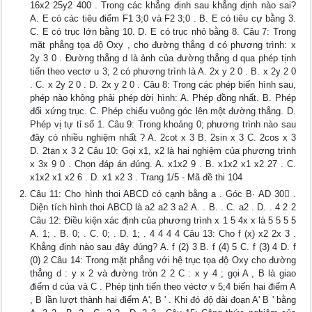
16x2 25y2 400 . Trong các khẳng định sau khẳng định nào sai?
A. E có các tiêu điểm F1 3;0 và F2 3;0 . B. E có tiêu cự bằng 3.
C. E có trục lớn bằng 10. D. E có trục nhỏ bằng 8. Câu 7: Trong
mặt phẳng tọa độ Oxy , cho đường thẳng d có phương trình: x
2y 3 0 . Đường thẳng d là ảnh của đường thẳng d qua phép tịnh
tiến theo vectơ u 3; 2 có phương trình là A. 2x y 2 0 . B. x 2y 2 0
. C. x 2y 2 0 . D. 2x y 2 0 . Câu 8: Trong các phép biến hình sau,
phép nào không phải phép dời hình: A. Phép đồng nhất. B. Phép
đối xứng trục. C. Phép chiếu vuông góc lên một đường thẳng. D.
Phép vị tự tỉ số 1. Câu 9: Trong khoảng 0; phương trình nào sau
đây có nhiều nghiệm nhất ? A. 2cot x 3 B. 2sin x 3 C. 2cos x 3
D. 2tan x 3 2 Câu 10: Gọi x1, x2 là hai nghiệm của phương trình
x 3x 9 0 . Chọn đáp án đúng. A. x1x2 9 . B. x1x2 x1 x2 27 . C.
x1x2 x1 x2 6 . D. x1 x2 3 . Trang 1/5 - Mã đề thi 104
Câu 11: Cho hình thoi ABCD có cạnh bằng a . Góc B· AD 30 .
Diện tích hình thoi ABCD là a2 a2 3 a2 A. . B. . C. a2 . D. . 4 2 2
Câu 12: Điều kiện xác định của phương trình x 1 5 4x x là 5 5 5 5
A. 1; . B. 0; . C. 0; . D. 1; . 4 4 4 4 Câu 13: Cho f (x) x2 2x 3 .
Khẳng định nào sau đây đúng? A. f (2) 3 B. f (4) 5 C. f (3) 4 D. f
(0) 2 Câu 14: Trong mặt phẳng với hệ trục tọa độ Oxy cho đường
thẳng d : y x 2 và đường tròn 2 2 C : x y 4 ; gọi A , B là giao
điểm d của và C . Phép tịnh tiến theo véctơ v 5;4 biến hai điểm A
, B lần lượt thành hai điểm A', B ' . Khi đó độ dài đoạn A' B ' bằng