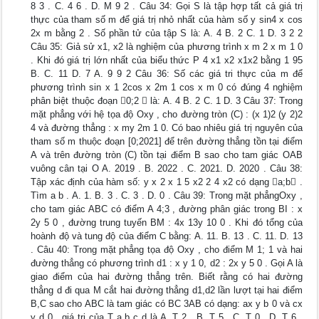
8 3 . C. 4 6 . D. M 9 2 . Câu 34: Gọi S là tập hợp tất cả giá trị
thực của tham số m để giá trị nhỏ nhất của hàm số y sin4 x cos
2x m bằng 2 . Số phần tử của tập S là: A. 4 B. 2 C. 1 D. 3 2 2
Câu 35: Giả sử x1, x2 là nghiệm của phương trình x m 2 x m 1 0
. Khi đó giá trị lớn nhất của biểu thức P 4 x1 x2 x1x2 bằng 1 95
B. C. 11 D. 7 A. 9 9 2 Câu 36: Số các giá tri thực của m để
phương trình sin x 1 2cos x 2m 1 cos x m 0 có đúng 4 nghiệm
phân biệt thuộc đoạn 0;2  là: A. 4 B. 2 C. 1 D. 3 Câu 37: Trong
mặt phẳng với hệ tọa độ Oxy , cho đường tròn (C) : (x 1)2 (y 2)2
4 và đường thẳng : x my 2m 1 0. Có bao nhiêu giá trị nguyên của
tham số m thuộc đoạn [0;2021] để trên đường thẳng tồn tại điểm
A và trên đường tròn (C) tồn tại điểm B sao cho tam giác OAB
vuông cân tại O A. 2019 . B. 2022 . C. 2021. D. 2020 . Câu 38:
Tập xác định của hàm số: y x 2 x 1 5 x2 2 4 x2 có dạng a;b .
Tìm a b . A. 1. B. 3 . C. 3 . D. 0 . Câu 39: Trong mặt phẳngOxy ,
cho tam giác ABC có điểm A 4;3 , đường phân giác trong BI : x
2y 5 0 , đường trung tuyến BM : 4x 13y 10 0 . Khi đó tổng của
hoành độ và tung độ của điểm C bằng: A. 11. B. 13 . C. 11. D. 13
. Câu 40: Trong mặt phẳng tọa độ Oxy , cho điểm M 1; 1 và hai
đường thẳng có phương trình d1 : x y 1 0, d2 : 2x y 5 0 . Gọi A là
giao điểm của hai đường thẳng trên. Biết rằng có hai đường
thẳng d đi qua M cắt hai đường thẳng d1,d2 lần lượt tại hai điểm
B,C sao cho ABC là tam giác có BC 3AB có dạng: ax y b 0 và cx
y d 0 , giá trị của T a b c d là A. T 2 . B. T 5 . C. T 0 . D. T 6 .