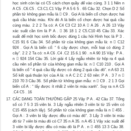
học sinh còn lại có C5 cách chọn quầy để vào cùng. 3 1 1 Nên n
A C5 .C6.C5 . C3.C1.C1 Vậy P A 5 6 5 . 65 Câu 32. Chọn D 2 Số
phần tử không gian mẫu là  C9 . Gọi A là biến cố chọn được hai
quả cầu khác màu. Khi đó A là biến cố chọn được hai quả cầu
cùng màu. 2 2 2 Ta có: A C4 C3 C2 10 A  A 26 . A 26 13 Vậy
xác suất cần tìm là P A .  36 18 1 2 C5.C10 45 Câu 33. Xác
suất để một học sinh bốc được đúng 1 câu hỏi Hình học là P 3 .
C15 91 6 Câu 34. Số phần tử của không gian mẫu là: n  C12
924 . Gọi A là biến cố: “ 6 cây được chọn, mỗi loại có đúng 2
cây”. 2 2 2 Ta có: n A C6 .C4 .C2 15.6.1 90 . n A 90 15 Vậy: P A .
n  924 154 Câu 35. Lời giải 4 Lấy ngẫu nhiên từ hộp ra 4 quả
cầu nên số phần tử của không gian mẫu là: n  C10 210 . Gọi A
là biến cố “ 4 quả cầu lấy được có đúng 2 quả cầu đỏ”. n A 63 21
Số kết quả thuận lợi của A là: n A C 2.C 2 63 nên: P A . 3 7 n 
210 70 3 Câu 36. Số phần tử không gian mẫu: n  C9 . 2 1 3 Gọi
biến cố A : “ lấy được ít nhất 2 viên bi màu xanh”. Suy ra n A C5
.C4 C5 . 16
CÁC DẠNG TOÁN THƯỜNG GẶP 25 Vậy P A . 42 Câu 37. Tổng
số có 7 5 3 15 viên bi. 3 Lấy ngẫu nhiên 3 viên bi từ 15 viên có
C15 455 (cách lấy). Số phần tử của không gian mẫu là n  455 .
Gọi A : 3 viên bi lấy được đều có màu đỏ". 3 Lấy 3 viên bi màu
đỏ từ 7 viên bi màu đỏ có C7 35 n A 35. n A 45 1 Vậy xác suất để
3 viên bi lấy được đều có màu đỏ là P A . n  455 13 3 Câu 38.