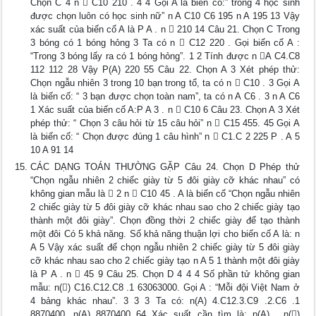
Chọn C 4 n  C10 210 . 4 4 Gọi A là biến cố:” trong 4 học sinh
được chọn luôn có học sinh nữ” n A C10 C6 195 n A 195 13 Vậy
xác suất của biến cố A là P A . n  210 14 Câu 21. Chọn C Trong
3 bóng có 1 bóng hỏng 3 Ta có n  C12 220 . Gọi biến cố A :
“Trong 3 bóng lấy ra có 1 bóng hỏng”. 1 2 Tính được n A C4.C8
112 112 28 Vậy P(A) 220 55 Câu 22. Chọn A 3 Xét phép thử:
Chọn ngẫu nhiên 3 trong 10 bạn trong tổ, ta có n  C10 . 3 Gọi A
là biến cố: “ 3 bạn được chọn toàn nam”, ta có n A C6 . 3 n A C6
1 Xác suất của biến cố A:P A 3 . n  C10 6 Câu 23. Chọn A 3 Xét
phép thử: “ Chọn 3 câu hỏi từ 15 câu hỏi” n  C15 455. 45 Gọi A
là biến cố: “ Chọn được đúng 1 câu hình” n  C1.C 2 225 P . A 5
10 A 91 14
CÁC DẠNG TOÁN THƯỜNG GẶP Câu 24. Chọn D Phép thử
“Chọn ngẫu nhiên 2 chiếc giày từ 5 đôi giày cỡ khác nhau” có
không gian mẫu là  2 n  C10 45 . A là biến cố “Chọn ngẫu nhiên
2 chiếc giày từ 5 đôi giày cỡ khác nhau sao cho 2 chiếc giày tạo
thành một đôi giày”. Chọn đồng thời 2 chiếc giày để tạo thành
một đôi Có 5 khả năng. Số khả năng thuận lợi cho biến cố A là: n
A 5 Vậy xác suất để chọn ngẫu nhiên 2 chiếc giày từ 5 đôi giày
cỡ khác nhau sao cho 2 chiếc giày tạo n A 5 1 thành một đôi giày
là P A . n  45 9 Câu 25. Chọn D 4 4 4 Số phần tử không gian
mẫu: n() C16.C12.C8 .1 63063000. Gọi A : “Mỗi đội Việt Nam ở
4 bảng khác nhau”. 3 3 3 Ta có: n(A) 4.C12.3.C9 .2.C6 .1
8870400. n(A) 8870400 64 Xác suất cần tìm là: p(A) . n()