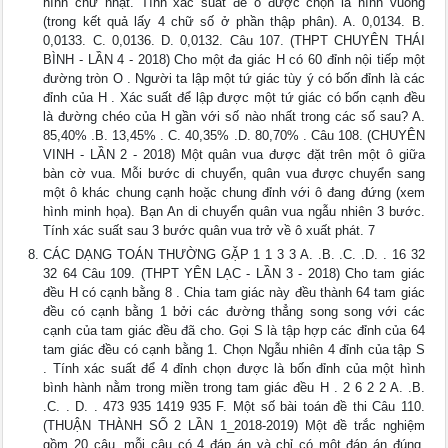
hình chữ nhật. Tính xác suất để ô được chọn là hình vuông
(trong kết quả lấy 4 chữ số ở phần thập phân). A. 0,0134. B.
0,0133. C. 0,0136. D. 0,0132. Câu 107. (THPT CHUYÊN THÁI
BÌNH - LẦN 4 - 2018) Cho một đa giác H có 60 đỉnh nội tiếp một
đường tròn O . Người ta lập một tứ giác tùy ý có bốn đỉnh là các
đỉnh của H . Xác suất để lập được một tứ giác có bốn cạnh đều
là đường chéo của H gần với số nào nhất trong các số sau? A.
85,40% .B. 13,45% . C. 40,35% .D. 80,70% . Câu 108. (CHUYÊN
VINH - LẦN 2 - 2018) Một quân vua được đặt trên một ô giữa
bàn cờ vua. Mỗi bước di chuyển, quân vua được chuyển sang
một ô khác chung cạnh hoặc chung đỉnh với ô đang đứng (xem
hình minh họa). Bạn An di chuyển quân vua ngẫu nhiên 3 bước.
Tính xác suất sau 3 bước quân vua trở về ô xuất phát. 7
CÁC DẠNG TOÁN THƯỜNG GẶP 1 1 3 3 A. .B. .C. .D. . 16 32
32 64 Câu 109. (THPT YÊN LẠC - LẦN 3 - 2018) Cho tam giác
đều H có cạnh bằng 8 . Chia tam giác này đều thành 64 tam giác
đều có cạnh bằng 1 bởi các đường thẳng song song với các
cạnh của tam giác đều đã cho. Gọi S là tập hợp các đỉnh của 64
tam giác đều có cạnh bằng 1. Chọn Ngẫu nhiên 4 đỉnh của tập S
. Tính xác suất để 4 đỉnh chọn được là bốn đỉnh của một hình
bình hành nằm trong miền trong tam giác đều H . 2 6 2 2 A. .B.
.C. . D. . 473 935 1419 935 F. Một số bài toán đề thi Câu 110.
(THUẬN THÀNH SỐ 2 LẦN 1_2018-2019) Một đề trắc nghiệm
gồm 20 câu, mỗi câu có 4 đáp án và chỉ có một đáp án đúng.