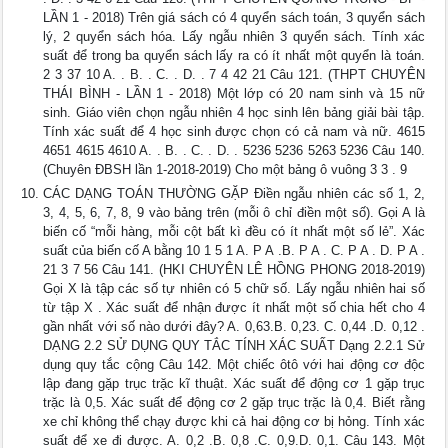
LẦN 1 - 2018) Trên giá sách có 4 quyển sách toán, 3 quyển sách
lý, 2 quyển sách hóa. Lấy ngẫu nhiên 3 quyển sách. Tính xác
suất để trong ba quyển sách lấy ra có ít nhất một quyển là toán.
2 3 37 10 A. . B. . C. . D. . 7 4 42 21 Câu 121. (THPT CHUYÊN
THÁI BÌNH - LẦN 1 - 2018) Một lớp có 20 nam sinh và 15 nữ
sinh. Giáo viên chọn ngẫu nhiên 4 học sinh lên bảng giải bài tập.
Tính xác suất để 4 học sinh được chọn có cả nam và nữ. 4615
4651 4615 4610 A. . B. . C. . D. . 5236 5236 5263 5236 Câu 140.
(Chuyên ĐBSH lần 1-2018-2019) Cho một bảng ô vuông 3 3 . 9
CÁC DẠNG TOÁN THƯỜNG GẶP Điền ngẫu nhiên các số 1, 2,
3, 4, 5, 6, 7, 8, 9 vào bảng trên (mỗi ô chỉ điền một số). Gọi A là
biến cố “mỗi hàng, mỗi cột bất kì đều có ít nhất một số lẻ”. Xác
suất của biến cố A bằng 10 1 5 1 A. P A .B. P A . C. P A . D. P A .
21 3 7 56 Câu 141. (HKI CHUYÊN LÊ HỒNG PHONG 2018-2019)
Gọi X là tập các số tự nhiên có 5 chữ số. Lấy ngẫu nhiên hai số
từ tập X . Xác suất để nhận được ít nhất một số chia hết cho 4
gần nhất với số nào dưới đây? A. 0,63.B. 0,23. C. 0,44 .D. 0,12 .
DẠNG 2.2 SỬ DỤNG QUY TẮC TÍNH XÁC SUẤT Dạng 2.2.1 Sử
dụng quy tắc cộng Câu 142. Một chiếc ôtô với hai động cơ độc
lập đang gặp trục trặc kĩ thuật. Xác suất để động cơ 1 gặp trục
trặc là 0,5. Xác suất để động cơ 2 gặp trục trặc là 0,4. Biết rằng
xe chỉ không thể chạy được khi cả hai động cơ bị hỏng. Tính xác
suất để xe đi được. A. 0,2 .B. 0,8 .C. 0,9.D. 0,1. Câu 143. Một