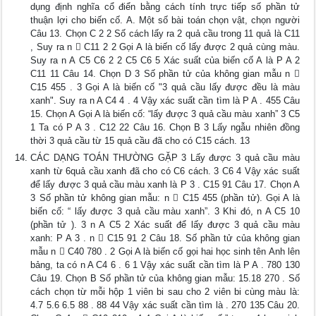
dụng định nghĩa cổ điển bằng cách tính trực tiếp số phần tử
thuận lợi cho biến cố. A. Một số bài toán chọn vật, chọn người
Câu 13. Chọn C 2 2 Số cách lấy ra 2 quả cầu trong 11 quả là C11
, Suy ra n  C11 2 2 Gọi A là biến cố lấy được 2 quả cùng màu.
Suy ra n A C5 C6 2 2 C5 C6 5 Xác suất của biến cố A là P A 2
C11 11 Câu 14. Chọn D 3 Số phần tử của không gian mẫu n 
C15 455 . 3 Gọi A là biến cố "3 quả cầu lấy được đều là màu
xanh". Suy ra n A C4 4 . 4 Vậy xác suất cần tìm là P A . 455 Câu
15. Chọn A Gọi A là biến cố: “lấy được 3 quả cầu màu xanh” 3 C5
1 Ta có P A 3 . C12 22 Câu 16. Chọn B 3 Lấy ngẫu nhiên đồng
thời 3 quả cầu từ 15 quả cầu đã cho có C15 cách. 13
CÁC DẠNG TOÁN THƯỜNG GẶP 3 Lấy được 3 quả cầu màu
xanh từ 6quả cầu xanh đã cho có C6 cách. 3 C6 4 Vậy xác suất
để lấy được 3 quả cầu màu xanh là P 3 . C15 91 Câu 17. Chọn A
3 Số phần tử không gian mẫu: n  C15 455 (phần tử). Gọi A là
biến cố: “ lấy được 3 quả cầu màu xanh”. 3 Khi đó, n A C5 10
(phần tử ). 3 n A C5 2 Xác suất để lấy được 3 quả cầu màu
xanh: P A 3 . n  C15 91 2 Câu 18. Số phần tử của không gian
mẫu n  C40 780 . 2 Gọi A là biến cố gọi hai học sinh tên Anh lên
bảng, ta có n A C4 6 . 6 1 Vậy xác suất cần tìm là P A . 780 130
Câu 19. Chọn B Số phần tử của không gian mẫu: 15.18 270 . Số
cách chọn từ mỗi hộp 1 viên bi sau cho 2 viên bi cùng màu là:
4.7 5.6 6.5 88 . 88 44 Vậy xác suất cần tìm là . 270 135 Câu 20.