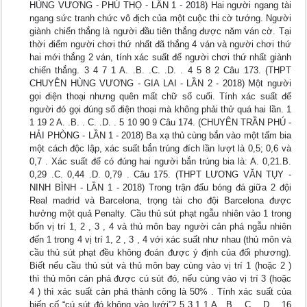
HÙNG VƯƠNG - PHÚ THỌ - LẦN 1 - 2018) Hai người ngang tài
ngang sức tranh chức vô địch của một cuộc thi cờ tướng. Người
giành chiến thắng là người đầu tiên thắng được năm ván cờ. Tại
thời điểm người chơi thứ nhất đã thắng 4 ván và người chơi thứ
hai mới thắng 2 ván, tính xác suất để người chơi thứ nhất giành
chiến thắng. 3 4 7 1 A. .B. .C. .D. . 4 5 8 2 Câu 173. (THPT
CHUYÊN HÙNG VƯƠNG - GIA LAI - LẦN 2 - 2018) Một người
gọi điện thoại nhưng quên mất chữ số cuối. Tính xác suất để
người đó gọi đúng số điện thoại mà không phải thử quá hai lần. 1
1 19 2 A. .B. . C. .D. . 5 10 90 9 Câu 174. (CHUYÊN TRẦN PHÚ -
HẢI PHÒNG - LẦN 1 - 2018) Ba xạ thủ cùng bắn vào một tấm bia
một cách độc lập, xác suất bắn trúng đích lần lượt là 0,5; 0,6 và
0,7 . Xác suất để có đúng hai người bắn trúng bia là: A. 0,21.B.
0,29 .C. 0,44 .D. 0,79 . Câu 175. (THPT LƯƠNG VĂN TỤY -
NINH BÌNH - LẦN 1 - 2018) Trong trận đấu bóng đá giữa 2 đội
Real madrid và Barcelona, trọng tài cho đội Barcelona được
hưởng một quả Penalty. Cầu thủ sút phạt ngẫu nhiên vào 1 trong
bốn vị trí 1, 2 , 3 , 4 và thủ môn bay người cản phá ngẫu nhiên
đến 1 trong 4 vị trí 1, 2 , 3 , 4 với xác suất như nhau (thủ môn và
cầu thủ sút phạt đều không đoán được ý định của đối phương).
Biết nếu cầu thủ sút và thủ môn bay cùng vào vị trí 1 (hoặc 2 )
thì thủ môn cản phá được cú sút đó, nếu cùng vào vị trí 3 (hoặc
4 ) thì xác suất cản phá thành công là 50% . Tính xác suất của
biến cố “cú sút đó không vào lưới”? 5 3 1 1 A. .B. . C. . D. . 16