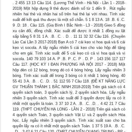
. 2 455 13 13 Câu 114. (Lương Thế Vinh - Hà Nội - Lần 1 - 2018-
2019) Một hộp đựng 9 thẻ được đánh số từ 1 đến 9 . Rút ngẫu
nhiên hai thẻ và nhân hai số trên hai thẻ lại với nhau. Tính xác
suất để kết quả thu được là một số chẵn. 5 1 8 13 A. 18 .B. 6 .C.
9 .D. 18 . Câu 115. (Gia Bình I Bắc Ninh - L3 - 2018) Gieo 5 đồng
xu cân đối, đồng chất. Xác suất để được ít nhất 1 đồng xu lật
sấp bằng 5 8 31 1 A. .B. .C. . D. . 11 11 32 32 Câu 116. (Chuyên
Lào Cai Lần 3 2017-2018) Bạn A có 7 cái kẹo vị hoa quả và 6 cái
kẹo vị socola. A lấy ngẫu nhiên 5 cái kẹo cho vào hộp để tặng
cho em gái. Tính xác suất để 5 cái kẹo có cả vị hoa quả và vị
socola. 140 79 103 14 A. P .B. P .C. P . D. P . 143 156 117 117
Câu 117. (HỌC KỲ I ĐAN PHƯỢNG HÀ NỘI 2017 - 2018) Một
hộp đèn có 12 bóng, trong đó có 4 bóng hỏng. Lấy ngẫu nhiên 3
bóng. Tính xác suất để trong 3 bóng có ít nhất 1 bóng hỏng. 40
55 41 3 A. .B. . C. .D. . 51 112 55 7 Câu 118. (ĐỀ KT NĂNG LỰC
GV THUẬN THÀNH 1 BẮC NINH 2018-2019) Trên giá sách có 4
quyển sách toán, 3 quyển sách lý, 2 quyển sách hóa. Lấy ngẫu
nhiên 3 quyển sách. Tính xác suất để 3 quyển được lấy ra có ít
nhất một quyển là toán. 3 37 10 2 A. .B. .C. .D. . 4 42 21 7 Câu
119. (THPT CHUYÊN HẠ LONG - LẦN 2 - 2018) Trên giá sách có
4 quyển sách Toán, 3 quyển sách Vật Lí và 2 quyển sách Hóa
học. Lấy ngẫu nhiên 3 quyển sách. Tính xác suất sao cho ba
quyển lấy ra có ít nhất một quyển sách Toán. 1 37 5 19 A. .B. .C.
. D. . 3 42 6 21 Câu 120. (THPT CHUYÊN QUANG TRUNG - BP -