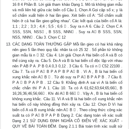
16 8 4 Phần B. Lời giải tham khảo Dạng 1. Mô tả không gian mẫu
và mối liên hệ giữa các biến cố Câu 1. Chọn A Gọi cặp số x; y là
số chấm xuất hiện ở hai lần gieo. Xét biến cố A: “Số chấm xuất
hiện ở cả hai lần gieo giống nhau”. Các kết quả của biến cố A là:
1;1 ; 2;2 ; 3;3 ; 4;4 ; 5;5 ; 6;6  . Suy ra n A 6. Câu 2. Chọn C A
SSS, SSN, NSS , B SSS, NNN . Suy ra A B SSS, SSN,
NSS, NNN . Câu 3. Chọn C 12
CÁC DẠNG TOÁN THƯỜNG GẶP Mỗi lần gieo có hai khả năng
nên gieo 5 lần theo quy tắc nhân ta có 25 32 . Số phần tử không
gian mẫu là n  32. Câu 4. Lời giải Chọn A Hai biến cố A và B có
thể cùng xảy ra. Câu 5. Do A và B là hai biến cố độc lập với nhau
nên P AB P A .P B 0,4.0,3 0,12 . 3 Câu 6. Ta có n  C52 22100 .
Câu 7. Ta có P A B P A P B P A B . Vì A , B là hai biến cố
xung khắc nên A B  . Từ đó suy ra P A B P A P B . 7 Câu 8.
P A  B P A P B . 12 Câu 9. Khẳng định A sai vì A là biến cố
chắc chắn thì P A 1. Câu 10. Ta có A 61;62;63;64;65;66, B
16;26;36;46;56;66 . Khi đó A B 66  . Vậy A , B là hai biến cố
không xung khắc. Câu 11. Vì A và B là hai biến cố xung khắc nên
hai biến cố này không đồng thời xảy ra. Câu 12. Chọn D Vì hai
biến cố A và B xung khắc nên A B  . Theo công thức cộng xác
suất ta có P A B P A P B Dạng 2. Các dạng toán về xác suất
Dạng 2.1 SỬ DỤNG ĐỊNH NGHĨA CỔ ĐIỂN VỀ XÁC XUẤT -
QUY VỀ BÀI TOÁN ĐẾM. Dạng 2.1.1 Bài toán tính xác suất sử