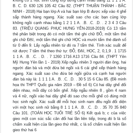
không có 2 học sinh cùng lớp đứng cạnh nhau bằng 11 1 1 1 A.
B. C. D. 630 126 105 42 Câu 82. (THPT THUẬN THÀNH - BẮC
NINH - 2018) Hai bạn lớp A và hai bạn lớp B được xếp vào 4 ghế
sắp thành hàng ngang. Xác suất sao cho các bạn cùng lớp
không ngồi cạnh nhau bằng 1 2 1 1 A. .B. .C. .D. . 2 3 4 3 Câu
83. (TRIỆU QUANG PHỤC HƯNG YÊN-2018-2019) Có 13 tấm
thẻ phân biệt trong đó có một tấm thẻ ghi chữ ĐỖ, một tấm thẻ
ghi chữ ĐẠI, một tấm thẻ ghi chữ HỌC và mười tấm thẻ đánh số
từ 0 đến 9. Lấy ngẫu nhiên từ đó ra 7 tấm thẻ. Tính xác suất để
rút được 7 tấm thẻ theo thứ tự: ĐỖ, ĐẠI, HỌC, 2, 0,1,9 . 1 1715
1 1 A. .B. .C. . D. . 7 1260 1716 A13 1716 Câu 84. (THPT Yên
Mỹ Hưng Yên lần 1 - 2019) Xếp ngẫu nhiên 3 người đàn ông, hai
người đàn bà và một đứa bé ngồi và 6 cái ghế xếp thành hàng
ngang. Xác suất sao cho đứa bé ngồi giữa và cạnh hai người
đàn bà này là: 1 1 1 1 A. .B. .C. .D. . 30 5 15 6 Câu 85. (Đề minh
họa thi THPT Quốc gia năm 2019 – Đề số 6) Có hai dãy ghế đối
diện nhau, mỗi dãy có bốn ghế. Xếp ngẫu nhiên 8 , gồm 4 nam
và 4 nữ, ngồi vào hai dãy ghế đó sao cho mỗi ghế có đúng một
học sinh ngồi. Xác suất để mỗi học sinh nam đều ngồi đối diện
với một học sinh nữ bằng 8 1 1 1 A. .B. .C. .D. . 35 70 35 840
Câu 101. (TOÁN HỌC TUỔI TRẺ SỐ 6) Kết quả b; c của việc
gieo một con súc sắc cân đối hai lần liên tiếp, trong đó b là số
chấm xuất hiện của lần gieo thứ nhất, c là số chấm xuất hiện lần
gieo thứ hai 6