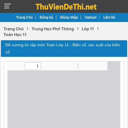
Trang Chủ
Đăng ký
Đăng nhập
Upload
Liên hệ
›
›
›
Trang Chủ
Trung Học Phổ Thông
Lớp 11
Toán Học 11
Đề cương ôn tập môn Toán Lớp 11 - Biến cố, xác suất của biến
cố