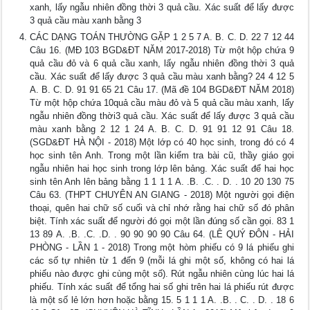
xanh, lấy ngẫu nhiên đồng thời 3 quả cầu. Xác suất để lấy được
3 quả cầu màu xanh bằng 3
CÁC DẠNG TOÁN THƯỜNG GẶP 1 2 5 7 A. B. C. D. 22 7 12 44
Câu 16. (MĐ 103 BGD&ĐT NĂM 2017-2018) Từ một hộp chứa 9
quả cầu đỏ và 6 quả cầu xanh, lấy ngẫu nhiên đồng thời 3 quả
cầu. Xác suất để lấy được 3 quả cầu màu xanh bằng? 24 4 12 5
A. B. C. D. 91 91 65 21 Câu 17. (Mã đề 104 BGD&ĐT NĂM 2018)
Từ một hộp chứa 10quả cầu màu đỏ và 5 quả cầu màu xanh, lấy
ngẫu nhiên đồng thời3 quả cầu. Xác suất để lấy được 3 quả cầu
màu xanh bằng 2 12 1 24 A. B. C. D. 91 91 12 91 Câu 18.
(SGD&ĐT HÀ NỘI - 2018) Một lớp có 40 học sinh, trong đó có 4
học sinh tên Anh. Trong một lần kiểm tra bài cũ, thầy giáo gọi
ngẫu nhiên hai học sinh trong lớp lên bảng. Xác suất để hai học
sinh tên Anh lên bảng bằng 1 1 1 1 A. .B. .C. . D. . 10 20 130 75
Câu 63. (THPT CHUYÊN AN GIANG - 2018) Một người gọi điện
thoại, quên hai chữ số cuối và chỉ nhớ rằng hai chữ số đó phân
biệt. Tính xác suất để người đó gọi một lần đúng số cần gọi. 83 1
13 89 A. .B. .C. .D. . 90 90 90 90 Câu 64. (LÊ QUÝ ĐÔN - HẢI
PHÒNG - LẦN 1 - 2018) Trong một hòm phiếu có 9 lá phiếu ghi
các số tự nhiên từ 1 đến 9 (mỗi lá ghi một số, không có hai lá
phiếu nào được ghi cùng một số). Rút ngẫu nhiên cùng lúc hai lá
phiếu. Tính xác suất để tổng hai số ghi trên hai lá phiếu rút được
là một số lẻ lớn hơn hoặc bằng 15. 5 1 1 1 A. .B. . C. . D. . 18 6