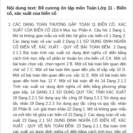
Nội dung text: Đề cương ôn tập môn Toán Lớp 11 - Biến
cố, xác suất của biến cố
CÁC DẠNG TOÁN THƯỜNG GẶP TOÁN 11 BIẾN CỐ, XÁC
SUẤT CỦA BIẾN CỐ 1D2-4 Mục lục Phần A. Câu hỏi 1 Dạng 1.
Mô tả không gian mẫu và mối liên hệ giữa các biến cố 1 Dạng 2.
Các dạng toán về xác suất 2 Dạng 2.1 SỬ DỤNG ĐỊNH NGHĨA
CỔ ĐIỂN VỀ XÁC XUẤT - QUY VỀ BÀI TOÁN ĐẾM. 2 Dạng
2.1.1 Bài toán tính xác suất sử dụng định nghĩa cổ điển bằng
cách tính trực tiếp số phần tử thuận lợi cho biến cố 2 A. Một số
bài toán chọn vật, chọn người 2 B. Một số bài toán liên quan đến
chữ số 7 C. Một số bài toán liên quan đến yếu tố sắp xếp 10 D.
Một số bài toán liên quan đến xúc sắc 11 E. Một số bài toán liên
quan đến hình học 12 F. Một số bài toán đề thi 14 Dạng 2.1.2
Tính xác suất sử dụng định nghĩa cổ điển bằng phương pháp
gián tiếp. 14 DẠNG 2.2 SỬ DỤNG QUY TẮC TÍNH XÁC SUẤT
18 Dạng 2.2.1 Sử dụng quy tắc cộng 18 Dạng 2.2.2 Sử dụng quy
tắc nhân 19 Dạng 2.2.3 Sử dụng quy tắc cộng và quy tắc nhân
20 Phần B. Lời giải tham khảo 22 Dạng 1. Mô tả không gian mẫu
và mối liên hệ giữa các biến cố 22 Dạng 2. Các dạng toán về xác
suất 23 Dạng 2.1 SỬ DỤNG ĐỊNH NGHĨA CỔ ĐIỂN VỀ XÁC
XUẤT - QUY VỀ BÀI TOÁN ĐẾM. 23 Dạng 2.1.1 Bài toán tính
xác suất sử dụng định nghĩa cổ điển bằng cách tính trực tiếp số