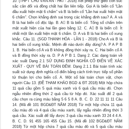
10. (THPT CHU VĂN AN - HKI - 2018) Xét phép thử gieo con súc
sắc cân đối và đồng chất hai lần liên tiếp. Gọi A là biến cố “Lần
đầu xuất hiện mặt 6 chấm” và B là biến cố “Lần hai xuất hiện mặt
6 chấm”. Chọn khẳng định sai trong các khẳng định sau? A. A và
B là hai biến cố độc lập. B. A B là biến cố: Tổng số chấm trên
mặt xuất hiện của hai lần gieo bằng 12. C. A B là biến cố: Ít
nhất một lần xuất hiện mặt 6 chấm. D. A và B là hai biến cố xung
khắc. Câu 11. (SGD THANH HÓA - LẦN 1 - 2018) Cho A và B là
hai biến cố xung khắc. Mệnh đề nào dưới đây đúng? A. P A P B
1. B. Hai biến cố A và B không đồng thời xảy ra. C. Hai biến cố A
và B đồng thời xảy ra. D. P A P B 1. Dạng 2. Các dạng toán về
xác suất Dạng 2.1 SỬ DỤNG ĐỊNH NGHĨA CỔ ĐIỂN VỀ XÁC
XUẤT - QUY VỀ BÀI TOÁN ĐẾM. Dạng 2.1.1 Bài toán tính xác
suất sử dụng định nghĩa cổ điển bằng cách tính trực tiếp số phần
tử thuận lợi cho biến cố. A. Một số bài toán chọn vật, chọn
người Câu 13. (ĐỀ THAM KHẢO BGD & ĐT 2018) Một hộp chứa
11 quả cầu gồm 5 quả màu xanh và 6 quả cầu màu đỏ. Chọn
ngẫu nhiên đồng thời 2 quả cầu từ hộp đó. Xác suất để 2 quả
cầu chọn ra cùng màu bằng 5 6 5 8 A. B. C. D. 22 11 11 11 Câu
14. (Mã đề 101 BGD&ĐT NĂM 2018) Từ một hộp chứa 11 quả
cầu màu đỏ và 4 quả cầu màu xanh, lấy ngẫu nhiên đồng thời 3
quả cầu. Xác suất để lấy được 3 quả cầu màu xanh 33 24 4 4 A.
B. C. D. 91 455 165 455 Câu 15. (Mã đề 102 BGD&ĐT NĂM
2018) Từ một hộp chứa 7 quả cầu màu đỏ và 5 quả cầu màu