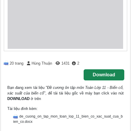
20 trang
Hùng Thuận
1431
2
Download
Bạn đang xem tài liệu
"Đề cương ôn tập môn Toán Lớp 11 - Biến cố,
xác suất của biến cố"
, để tải tài liệu gốc về máy bạn click vào nút
DOWNLOAD
ở trên
Tài liệu đính kèm:
de_cuong_on_tap_mon_toan_lop_11_bien_co_xac_suat_cua_b
ien_co.docx