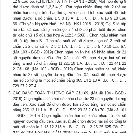
12 9 Câu 65. (CHUYÊN HÀ TĨNH - LẦN 1 - 2018) Một hộp đựng 9
thẻ được đánh số 1,2,3,4 ,9 . Rút ngẫu nhiên đồng thời 2 thẻ và
nhân hai số ghi trên hai thẻ lại với nhau. Tính xác suất để tích
nhận được là số chẵn. 1 5 8 13 A. .B. . C. . D. . 6 18 9 18 Câu
66. (Chuyên Nguyễn Huệ - Hà Nội -HK1 2018 - 2019) Gọi S là tập
hợp tất cả các số tự nhiên gồm 4 chữ số phân biệt được chọn
từ các chữ số của tập hợp A 1;2;3;4;5;6 . Chọn ngẫu nhiên một
số từ tập hợp S . Tính xác suất để số được chọn có 2 chữ số
chẵn và 2 chữ số lẻ. 2 3 1 1 A. .B. . C. . D. . 5 5 40 10 Câu 67.
(Mã 103 - BGD - 2019) Chọn ngẫu nhiên hai số khác nhau từ 21
số nguyên dương đầu tiên. Xác suất để chọn được hai số có
tổng là một số chẵn bằng 11 221 10 1 A. .B. . C. . D. . 21 441 21
2 Câu 68. (Mã 102 - BGD - 2019) Chọn ngẫu nhiên hai số khác
nhau từ 27 số nguyên dương đầu tiên. Xác suất để chọn được
hai số có tổng là một số chẵn bằng 365 14 1 13 A. .B. . C. . D. .
729 27 2 27 4
CÁC DẠNG TOÁN THƯỜNG GẶP Câu 69. (Mã đề 104 - BGD -
2019) Chọn ngẫu nhiên hai số khác nhau từ 23 số nguyên dương
đầu tiên. Xác suất để chọn được hai số có tổng là một số chẵn
bằng 265 12 11 1 A. .B. .C. .D. . 529 23 23 2 Câu 70. (Mã đề 101
- BGD - 2019) Chọn ngẫu nhiên hai số khác nhau từ 25 số
nguyên dương đầu tiên. Xác suất để chọn được hai số có tổng là
một số chẵn là 1 13 12 313 A. .B. .C. .D. . 2 25 25 625 Câu 71.
(Mã đề 104 BGD&ĐT NĂM 2018) Ba bạn A, B, C mỗi bạn viết