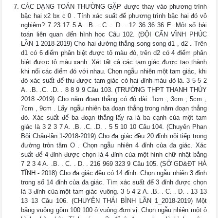
CÁC DẠNG TOÁN THƯỜNG GẶP được thay vào phương trình
bậc hai x2 bx c 0 . Tính xác suất để phương trình bậc hai đó vô
nghiệm? 7 23 17 5 A. .B. . C. . D. . 12 36 36 36 E. Một số bài
toán liên quan đến hình học Câu 102. (ĐỘI CẤN VĨNH PHÚC
LẦN 1 2018-2019) Cho hai đường thẳng song song d1 , d2 . Trên
d1 có 6 điểm phân biệt được tô màu đỏ, trên d2 có 4 điểm phân
biệt được tô màu xanh. Xét tất cả các tam giác được tạo thành
khi nối các điểm đó với nhau. Chọn ngẫu nhiên một tam giác, khi
đó xác suất để thu được tam giác có hai đỉnh màu đỏ là. 3 5 5 2
A. .B. .C. .D. . 8 8 9 9 Câu 103. (TRƯỜNG THPT THANH THỦY
2018 -2019) Cho năm đoạn thẳng có độ dài: 1cm , 3cm , 5cm ,
7cm , 9cm . Lấy ngẫu nhiên ba đoạn thẳng trong năm đoạn thẳng
đó. Xác suất để ba đoạn thẳng lấy ra là ba cạnh của một tam
giác là 3 2 3 7 A. .B. .C. .D. . 5 5 10 10 Câu 104. (Chuyên Phan
Bội Châu-lần 1-2018-2019) Cho đa giác đều 20 đỉnh nội tiếp trong
đường tròn tâm O . Chọn ngẫu nhiên 4 đỉnh của đa giác. Xác
suất để 4 đỉnh được chọn là 4 đỉnh của một hình chữ nhật bằng
7 2 3 4 A. .B. . C. . D. . 216 969 323 9 Câu 105. (SỞ GD&ĐT HÀ
TĨNH - 2018) Cho đa giác đều có 14 đỉnh. Chọn ngẫu nhiên 3 đỉnh
trong số 14 đỉnh của đa giác. Tìm xác suất để 3 đỉnh được chọn
là 3 đỉnh của một tam giác vuông. 3 5 4 2 A. .B. . C. . D. . 13 13
13 13 Câu 106. (CHUYÊN THÁI BÌNH LẦN 1_2018-2019) Một
bảng vuông gồm 100 100 ô vuông đơn vị. Chọn ngẫu nhiên một ô