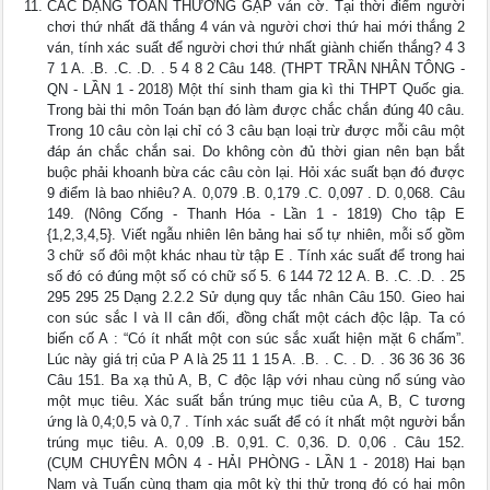
CÁC DẠNG TOÁN THƯỜNG GẶP ván cờ. Tại thời điểm người
chơi thứ nhất đã thắng 4 ván và người chơi thứ hai mới thắng 2
ván, tính xác suất để người chơi thứ nhất giành chiến thắng? 4 3
7 1 A. .B. .C. .D. . 5 4 8 2 Câu 148. (THPT TRẦN NHÂN TÔNG -
QN - LẦN 1 - 2018) Một thí sinh tham gia kì thi THPT Quốc gia.
Trong bài thi môn Toán bạn đó làm được chắc chắn đúng 40 câu.
Trong 10 câu còn lại chỉ có 3 câu bạn loại trừ được mỗi câu một
đáp án chắc chắn sai. Do không còn đủ thời gian nên bạn bắt
buộc phải khoanh bừa các câu còn lại. Hỏi xác suất bạn đó được
9 điểm là bao nhiêu? A. 0,079 .B. 0,179 .C. 0,097 . D. 0,068. Câu
149. (Nông Cống - Thanh Hóa - Lần 1 - 1819) Cho tập E
{1,2,3,4,5}. Viết ngẫu nhiên lên bảng hai số tự nhiên, mỗi số gồm
3 chữ số đôi một khác nhau từ tập E . Tính xác suất để trong hai
số đó có đúng một số có chữ số 5. 6 144 72 12 A. B. .C. .D. . 25
295 295 25 Dạng 2.2.2 Sử dụng quy tắc nhân Câu 150. Gieo hai
con súc sắc I và II cân đối, đồng chất một cách độc lập. Ta có
biến cố A : “Có ít nhất một con súc sắc xuất hiện mặt 6 chấm”.
Lúc này giá trị của P A là 25 11 1 15 A. .B. . C. . D. . 36 36 36 36
Câu 151. Ba xạ thủ A, B, C độc lập với nhau cùng nổ súng vào
một mục tiêu. Xác suất bắn trúng mục tiêu của A, B, C tương
ứng là 0,4;0,5 và 0,7 . Tính xác suất để có ít nhất một người bắn
trúng mục tiêu. A. 0,09 .B. 0,91. C. 0,36. D. 0,06 . Câu 152.
(CỤM CHUYÊN MÔN 4 - HẢI PHÒNG - LẦN 1 - 2018) Hai bạn
Nam và Tuấn cùng tham gia một kỳ thi thử trong đó có hai môn