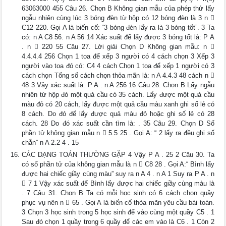
63063000 455 Câu 26. Chọn B Không gian mẫu của phép thử lấy
ngẫu nhiên cùng lúc 3 bóng đèn từ hộp có 12 bóng đèn là 3 n 
C12 220. Gọi A là biến cố: “3 bóng đèn lấy ra là 3 bóng tốt”. 3 Ta
có: n A C8 56. n A 56 14 Xác suất để lấy được 3 bóng tốt là: P A
. n  220 55 Câu 27. Lời giải Chọn D Không gian mẫu: n 
4.4.4.4 256 Chọn 1 toa để xếp 3 người có 4 cách chọn 3 Xếp 3
người vào toa đó có: C4 4 cách Chọn 1 toa để xếp 1 người có 3
cách chọn Tổng số cách chọn thỏa mãn là: n A 4.4.3 48 cách n 
48 3 Vậy xác suất là: P A . n A 256 16 Câu 28. Chọn B Lấy ngẫu
nhiên từ hộp đó một quả cầu có 35 cách. Lấy được một quả cầu
màu đỏ có 20 cách, lấy được một quả cầu màu xanh ghi số lẻ có
8 cách. Do đó để lấy được quả màu đỏ hoặc ghi số lẻ có 28
cách. 28 Do đó xác suất cần tìm là: . 35 Câu 29. Chọn D Số
phần tử không gian mẫu n  5.5 25 . Gọi A: “ 2 lấy ra đều ghi số
chẵn” n A 2.2 4 . 15
CÁC DẠNG TOÁN THƯỜNG GẶP 4 Vậy P A . 25 2 Câu 30. Ta
có số phần tử của không gian mẫu là n  C8 28 . Gọi A:“ Bình lấy
được hai chiếc giầy cùng màu” suy ra n A 4 . n A 1 Suy ra P A . n
 7 1 Vậy xác suất để Bình lấy được hai chiếc giầy cùng màu là
. 7 Câu 31. Chọn B Ta có mỗi học sinh có 6 cách chọn quầy
phục vụ nên n  65 . Gọi A là biến cố thỏa mãn yêu cầu bài toán.
3 Chọn 3 học sinh trong 5 học sinh để vào cùng một quầy C5 . 1
Sau đó chọn 1 quầy trong 6 quầy để các em vào là C6 . 1 Còn 2