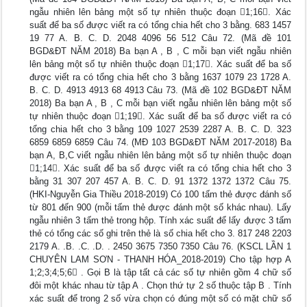
ngẫu nhiên lên bảng một số tự nhiên thuộc đoạn 1;16. Xác
suất để ba số được viết ra có tổng chia hết cho 3 bằng. 683 1457
19 77 A. B. C. D. 2048 4096 56 512 Câu 72. (Mã đề 101
BGD&ĐT NĂM 2018) Ba bạn A , B , C mỗi bạn viết ngẫu nhiên
lên bảng một số tự nhiên thuộc đoạn 1;17. Xác suất để ba số
được viết ra có tổng chia hết cho 3 bằng 1637 1079 23 1728 A.
B. C. D. 4913 4913 68 4913 Câu 73. (Mã đề 102 BGD&ĐT NĂM
2018) Ba bạn A , B , C mỗi bạn viết ngẫu nhiên lên bảng một số
tự nhiên thuộc đoạn 1;19. Xác suất để ba số được viết ra có
tổng chia hết cho 3 bằng 109 1027 2539 2287 A. B. C. D. 323
6859 6859 6859 Câu 74. (MĐ 103 BGD&ĐT NĂM 2017-2018) Ba
bạn A, B,C viết ngẫu nhiên lên bảng một số tự nhiên thuộc đoạn
1;14. Xác suất để ba số được viết ra có tổng chia hết cho 3
bằng 31 307 207 457 A. B. C. D. 91 1372 1372 1372 Câu 75.
(HKI-Nguyễn Gia Thiều 2018-2019) Có 100 tấm thẻ được đánh số
từ 801 đến 900 (mỗi tấm thẻ được đánh một số khác nhau). Lấy
ngẫu nhiên 3 tấm thẻ trong hộp. Tính xác suất để lấy được 3 tấm
thẻ có tổng các số ghi trên thẻ là số chia hết cho 3. 817 248 2203
2179 A. .B. .C. .D. . 2450 3675 7350 7350 Câu 76. (KSCL LẦN 1
CHUYÊN LAM SƠN - THANH HÓA_2018-2019) Cho tập hợp A
1;2;3;4;5;6 . Gọi B là tập tất cả các số tự nhiên gồm 4 chữ số
đôi một khác nhau từ tập A . Chọn thứ tự 2 số thuộc tập B . Tính
xác suất để trong 2 số vừa chọn có đúng một số có mặt chữ số