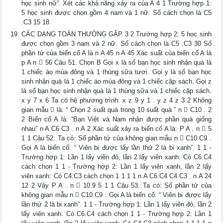
học sinh nữ”. Xét các khả năng xảy ra của A 4 1 Trường hợp 1:
5 học sinh được chọn gồm 4 nam và 1 nữ. Số cách chọn là C5
.C3 15 18
CÁC DẠNG TOÁN THƯỜNG GẶP 3 2 Trường hợp 2: 5 học sinh
được chọn gồm 3 nam và 2 nữ. Số cách chọn là C5 .C3 30 Số
phần tử của biến cố A là n A 45 n A 45 Xác suất của biến cố A là
p A n  56 Câu 51. Chọn B Gọi x là số bạn học sinh nhận quà là
1 chiếc áo mùa đông và 1 thùng sữa tươi. Gọi y là số bạn học
sinh nhận quà là 1 chiếc áo mùa đông và 1 chiếc cặp sách. Gọi z
là số bạn học sinh nhận quà là 1 thùng sữa và 1 chiếc cặp sách.
x y 7 x 6 Ta có hệ phương trình: x z 9 y 1 . y z 4 z 3 2 Không
gian mẫu  là: “ Chọn 2 suất quà trong 10 suất quà ” n  C10 . 2
2 Biến cố A là: “Bạn Việt và Nam nhận được phần quà giống
nhau” n A C6 C3 . n A 2 Xác suất xảy ra biến cố A là: P A . n  5
1 1 Câu 52. Ta có: Số phần tử của không gian mẫu n  C10.C9 .
Gọi A là biến cố: “ Viên bi được lấy lần thứ 2 là bi xanh”. 1 1 -
Trường hợp 1: Lần 1 lấy viên đỏ, lần 2 lấy viên xanh: Có C6.C4
cách chọn 1 1 - Trường hợp 2: Lần 1 lấy viên xanh, lần 2 lấy
viên xanh: Có C4.C3 cách chọn 1 1 1 1 n A C6.C4 C4.C3 . n A 24
12 2 Vậy P A . n  10.9 5 1 1 Câu 53. Ta có: Số phần tử của
không gian mẫu n  C10.C9 . Gọi A là biến cố: “ Viên bi được lấy
lần thứ 2 là bi xanh”. 1 1 - Trường hợp 1: Lần 1 lấy viên đỏ, lần 2
lấy viên xanh: Có C6.C4 cách chọn 1 1 - Trường hợp 2: Lần 1