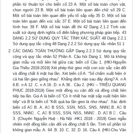
phần tử thuận lợi cho biến cố 23 A. Một số bài toán chọn vật,
chọn người 23 B. Một số bài toán liên quan đến chữ số 29 C.
Một số bài toán liên quan đến yếu tố sắp xếp 35 D. Một số bài
toán liên quan đến xúc sắc 37 E. Một số bài toán liên quan đến
hình học 39 F. Một số bài toán đề thi 42 Dạng 2.1.2 Tính xác
suất sử dụng định nghĩa cổ điển bằng phương pháp gián tiếp. 43
DẠNG 2.2 SỬ DỤNG QUY TẮC TÍNH XÁC SUẤT 48 Dạng 2.2.1
Sử dụng quy tắc cộng 48 Dạng 2.2.2 Sử dụng quy tắc nhân 51 1
CÁC DẠNG TOÁN THƯỜNG GẶP Dạng 2.2.3 Sử dụng quy tắc
cộng và quy tắc nhân 52 Phần A. Câu hỏi Dạng 1. Mô tả không
gian mẫu và mối liên hệ giữa các biến cố Câu 1. (HKI-Nguyễn
Gia Thiều 2018-2019) Xét phép thử gieo một con súc sắc cân đối
và đồng chất 6 mặt hai lần. Xét biến cố A: “Số chấm xuất hiện ở
cả hai lần gieo giống nhau”. Khẳng định nào sau đây đúng? A. n A
6.B. n A 12 .C. n A 16 .D. n A 36 . Câu 2. (HKI – TRIỆU QUANG
PHỤC 2018-2019) Gieo một đồng xu cân đối và đồng chất liên
tiếp ba lần. Gọi A là biến cố “Có ít nhất hai mặt sấp xuất hiện liên
tiếp” và B là biến cố “Kết quả ba lần gieo là như nhau”. Xác định
biến cố A B. A. A B SSS, SSN, NSS, SNS, NNN.B. A B
SSS, NNN . C. A B SSS, SSN, NSS, NNN . D. A B  . Câu
3. (Chuyên Nguyễn Huệ - Hà Nội -HK1 2018 - 2019) Gieo ngẫu
nhiên một đồng tiền cân đối và đồng chất 5 lần. Tính số phần tử
không gian mẫu. A. 64 .B. 10. C. 32 .D. 16. Câu 4. (HKI-Chu Văn