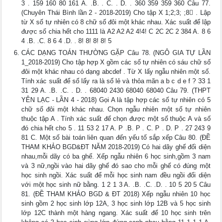
3 . 159 160 80 161 A. .B. . C. . D. . 360 359 359 360 Câu 77.
(Chuyên Thái Bình lần 2 - 2018-2019) Cho tập X 1;2;3; ;8 . Lập
từ X số tự nhiên có 8 chữ số đôi một khác nhau. Xác suất để lập
được số chia hết cho 1111 là A2 A2 A2 4!4! C 2C 2C 2 384 A. 8 6
4 .B. .C. 8 6 4 .D. . 8! 8! 8! 8! 5
CÁC DẠNG TOÁN THƯỜNG GẶP Câu 78. (NGÔ GIA TỰ LẦN
1_2018-2019) Cho tập hợp X gồm các số tự nhiên có sáu chữ số
đôi một khác nhau có dạng abcdef . Từ X lấy ngẫu nhiên một số.
Tính xác suất để số lấy ra là số lẻ và thỏa mãn a b c d e f ? 33 1
31 29 A. .B. .C. . D. . 68040 2430 68040 68040 Câu 79. (THPT
YÊN LẠC - LẦN 4 - 2018) Gọi A là tập hợp các số tự nhiên có 5
chữ số đôi một khác nhau. Chọn ngẫu nhiên một số tự nhiên
thuộc tập A . Tính xác suất để chọn được một số thuộc A và số
đó chia hết cho 5 . 11 53 2 17 A. P .B. P . C. P . D. P . 27 243 9
81 C. Một số bài toán liên quan đến yếu tố sắp xếp Câu 80. (ĐỀ
THAM KHẢO BGD&ĐT NĂM 2018-2019) Có hai dãy ghế đối diện
nhau,mỗi dãy có ba ghế. Xếp ngẫu nhiên 6 học sinh,gồm 3 nam
và 3 nữ,ngồi vào hai dãy ghế đó sao cho mỗi ghế có đúng một
học sinh ngồi. Xác suất để mỗi học sinh nam đều ngồi đối diện
với một học sinh nữ bằng. 1 2 1 3 A. .B. .C. .D. . 10 5 20 5 Câu
81. (ĐỀ THAM KHẢO BGD & ĐT 2018) Xếp ngẫu nhiên 10 học
sinh gồm 2 học sinh lớp 12A, 3 học sinh lớp 12B và 5 học sinh
lớp 12C thành một hàng ngang. Xác suất để 10 học sinh trên