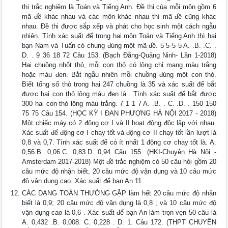
thi trắc nghiệm là Toán và Tiếng Anh. Đề thi của mỗi môn gồm 6
mã đề khác nhau và các môn khác nhau thì mã đề cũng khác
nhau. Đề thi được sắp xếp và phát cho học sinh một cách ngẫu
nhiên. Tính xác suất để trong hai môn Toán và Tiếng Anh thì hai
bạn Nam và Tuấn có chung đúng một mã đề. 5 5 5 5 A. .B. .C. .
D. . 9 36 18 72 Câu 153. (Bạch Đằng-Quảng Ninh- Lần 1-2018)
Hai chuồng nhốt thỏ, mỗi con thỏ có lông chỉ mang màu trắng
hoặc màu đen. Bắt ngẫu nhiên mỗi chuồng đúng một con thỏ.
Biết tổng số thỏ trong hai 247 chuồng là 35 và xác suất để bắt
được hai con thỏ lông màu đen là . Tính xác suất để bắt được
300 hai con thỏ lông màu trắng. 7 1 1 7 A. .B. . C. .D. . 150 150
75 75 Câu 154. (HỌC KỲ I ĐAN PHƯỢNG HÀ NỘI 2017 - 2018)
Một chiếc máy có 2 động cơ I và II hoạt động độc lập với nhau.
Xác suất để động cơ I chạy tốt và động cơ II chạy tốt lần lượt là
0,8 và 0,7. Tính xác suất để có ít nhất 1 động cơ chạy tốt là. A.
0,56.B. 0,06.C. 0,83.D. 0,94 Câu 155. (HKI-Chuyên Hà Nội -
Amsterdam 2017-2018) Một đề trắc nghiệm có 50 câu hỏi gồm 20
câu mức độ nhận biết, 20 câu mức độ vận dụng và 10 câu mức
độ vận dụng cao. Xác suất để bạn An 11
CÁC DẠNG TOÁN THƯỜNG GẶP làm hết 20 câu mức độ nhận
biết là 0,9; 20 câu mức độ vận dụng là 0,8 ; và 10 câu mức độ
vận dụng cao là 0,6 . Xác suất để bạn An làm trọn vẹn 50 câu là
A. 0,432 .B. 0,008. C. 0,228 . D. 1. Câu 172. (THPT CHUYÊN