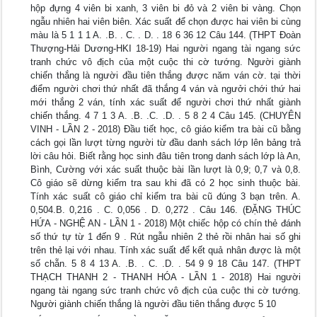
hộp đựng 4 viên bi xanh, 3 viên bi đỏ và 2 viên bi vàng. Chọn
ngẫu nhiên hai viên biên. Xác suất để chọn được hai viên bi cùng
màu là 5 1 1 1 A. .B. . C. . D. . 18 6 36 12 Câu 144. (THPT Đoàn
Thượng-Hải Dương-HKI 18-19) Hai người ngang tài ngang sức
tranh chức vô địch của một cuộc thi cờ tướng. Người giành
chiến thắng là người đầu tiên thắng được năm ván cờ. tại thời
điểm người chơi thứ nhất đã thắng 4 ván và ngưởi chới thứ hai
mới thắng 2 ván, tính xác suất để người chơi thứ nhất giành
chiến thắng. 4 7 1 3 A. .B. .C. .D. . 5 8 2 4 Câu 145. (CHUYÊN
VINH - LẦN 2 - 2018) Đầu tiết học, cô giáo kiểm tra bài cũ bằng
cách gọi lần lượt từng người từ đầu danh sách lớp lên bảng trả
lời câu hỏi. Biết rằng học sinh đâu tiên trong danh sách lớp là An,
Bình, Cường với xác suất thuộc bài lần lượt là 0,9; 0,7 và 0,8.
Cô giáo sẽ dừng kiểm tra sau khi đã có 2 học sinh thuộc bài.
Tính xác suất cô giáo chỉ kiểm tra bài cũ đúng 3 bạn trên. A.
0,504.B. 0,216 . C. 0,056 . D. 0,272 . Câu 146. (ĐẶNG THÚC
HỨA - NGHỆ AN - LẦN 1 - 2018) Một chiếc hộp có chín thẻ đánh
số thứ tự từ 1 đến 9 . Rút ngẫu nhiên 2 thẻ rồi nhân hai số ghi
trên thẻ lại với nhau. Tính xác suất để kết quả nhân được là một
số chẵn. 5 8 4 13 A. .B. . C. .D. . 54 9 9 18 Câu 147. (THPT
THẠCH THANH 2 - THANH HÓA - LẦN 1 - 2018) Hai người
ngang tài ngang sức tranh chức vô địch của cuộc thi cờ tướng.
Người giành chiến thắng là người đầu tiên thắng được 5 10