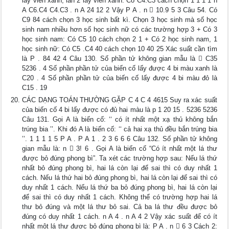
lấy viên xanh, lần 2 lấy viên xanh: Có C4.C3 cách chọn 1 1 1 1 n
A C6.C4 C4.C3 . n A 24 12 2 Vậy P A . n  10.9 5 3 Câu 54. Có
C9 84 cách chọn 3 học sinh bất kì. Chọn 3 học sinh mà số học
sinh nam nhiều hơn số học sinh nữ có các trường hợp 3 + Có 3
học sinh nam: Có C5 10 cách chọn 2 1 + Có 2 học sinh nam, 1
học sinh nữ: Có C5 .C4 40 cách chọn 10 40 25 Xác suất cần tìm
là P . 84 42 4 Câu 130. Số phần tử không gian mẫu là  C35
5236 . 4 Số phần phần tử của biến cố lấy được 4 bi màu xanh là
C20 . 4 Số phần phần tử của biến cố lấy được 4 bi màu đỏ là
C15 . 19
CÁC DẠNG TOÁN THƯỜNG GẶP C 4 C 4 4615 Suy ra xác suất
của biến cố 4 bi lấy được có đủ hai màu là p 1 20 15 . 5236 5236
Câu 131. Gọi A là biến cố: ‘‘ có ít nhất một xạ thủ không bắn
trúng bia ’’. Khi đó A là biến cố: ‘‘ cả hai xạ thủ đều bắn trúng bia
’’. 1 1 1 1 5 P A . P A 1 . 2 3 6 6 6 Câu 132. Số phần tử không
gian mẫu là: n  3! 6 . Gọi A là biến cố “Có ít nhất một lá thư
được bỏ đúng phong bì”. Ta xét các trường hợp sau: Nếu lá thứ
nhất bỏ đúng phong bì, hai lá còn lại để sai thì có duy nhất 1
cách. Nếu lá thứ hai bỏ đúng phong bì, hai lá còn lại để sai thì có
duy nhất 1 cách. Nếu lá thứ ba bỏ đúng phong bì, hai lá còn lại
để sai thì có duy nhất 1 cách. Không thể có trường hợp hai lá
thư bỏ đúng và một lá thư bỏ sai. Cả ba lá thư đều được bỏ
đúng có duy nhất 1 cách. n A 4 . n A 4 2 Vậy xác suất để có ít
nhất một lá thư được bỏ đúng phong bì là: P A . n  6 3 Cách 2: