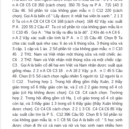
n A C8 C5 C8 350 (cách chọn). 350 70 Suy ra P A . 715 143 3
Câu 46. Số phần tử của không gian mẫu n  C12 220 (cách
chọn). Gọi A là biến cố “ Lấy được ít nhất hai viên bi xanh ”. 2 1 3
0 Ta có n A C8 C4 C8 C4 168 (cách chọn). 168 42 Vậy xác suất
P A . 220 55 2 Câu 47. Ta có số phần từ của không gian mẫu là n
 C10 45 . Gọi A : "Hai bi lấy ra đều là bi đỏ". 2 Khi đó n A C4 6 .
n A 2 Vậy xác suất cần tính là P A . n  15 Câu 48. Chọn B Ta
chia các suất quà như sau: 6 áo và 6 thùng sữa, 3 thùng sữa và
3 cặp, 1 cặp và 1 áo. 2 Số phần tử của không gian mẫu: n  C10
45 . 2 TH1: Nam và Việt nhận một thùng sữa và một chiếc áo:
C6 . 2 TH2: Nam và Việt nhận một thùng sữa và một chiếc cặp:
C3 . Gọi A là biến cố để hai em Việt và Nam nhận được suất quà
giống nhau. 2 2 n A C6 C3 18 . n A 18 2 Vậy: p A . n  45 5 Câu
49. Chọn D 5 Số cách chọn ngẫu nhiên 5 người từ 12 người là n
 C12 . Trường hợp 1. Trong hội đồng gồm thầy Xuân, 2 thầy
giáo trong số 6 thầy giáo còn lại, và 2 cô 2 2 giáo trong số 4 cô
giáo (cô Hạ không được chọn). Có C6 .C4 cách chọn. Trường
hợp 2. Trong hội đồng gồm cô Hạ, 1 cô giáo trong số 4 cô giáo
còn lại, và 3 thầy giáo 1 3 trong số 6 thầy giáo (thầy Xuân không
được chọn). Có C4.C6 cách chọn. 2 2 1 3 C6 .C4 C4.C6 85 Vậy
xác suất cần tìm là P 5 . C12 396 Câu 50. Chọn B 5 Số phần tử
của không gian mẫu là: n  C8 56 Gọi A là biến cố: “ 5 học sinh
được chọn đi thi có cả nam và nữ và học sinh nam nhiều hơn