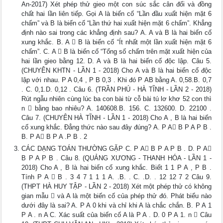
An-2017) Xét phép thử gieo một con súc sắc cân đối và đồng
chất hai lần liên tiếp. Gọi A là biến cố “Lần đầu xuất hiện mặt 6
chấm” và B là biến cố “Lần thứ hai xuất hiện mặt 6 chấm”. Khẳng
định nào sai trong các khẳng định sau? A. A và B là hai biến cố
xung khắc. B. A  B là biến cố “Ít nhất một lần xuất hiện mặt 6
chấm”. C. A  B là biến cố “Tổng số chấm trên mặt xuất hiện của
hai lần gieo bằng 12. D. A và B là hai biến cố độc lập. Câu 5.
(CHUYÊN KHTN - LẦN 1 - 2018) Cho A và B là hai biến cố độc
lập với nhau. P A 0,4 , P B 0,3 . Khi đó P AB bằng A. 0,58.B. 0,7
. C. 0,1.D. 0,12 . Câu 6. (TRẦN PHÚ - HÀ TĨNH - LẦN 2 - 2018)
Rút ngẫu nhiên cùng lúc ba con bài từ cỗ bài tú lơ khơ 52 con thì
n  bằng bao nhiêu? A. 140608.B. 156. C. 132600. D. 22100 .
Câu 7. (CHUYÊN HÀ TĨNH - LẦN 1 - 2018) Cho A , B là hai biến
cố xung khắc. Đẳng thức nào sau đây đúng? A. P A B P A P B .
B. P A B P A .P B . 2
CÁC DẠNG TOÁN THƯỜNG GẶP C. P A B P A P B . D. P A
B P A P B . Câu 8. (QUẢNG XƯƠNG - THANH HÓA - LẦN 1 -
2018) Cho A , B là hai biến cố xung khắc. Biết 1 1 P A , P B .
Tính P A  B . 3 4 7 1 1 1 A. .B. . C. .D. . 12 12 7 2 Câu 9.
(THPT HÀ HUY TẬP - LẦN 2 - 2018) Xét một phép thử có không
gian mẫu  và A là một biến cố của phép thử đó. Phát biểu nào
dưới đây là sai? A. P A 0 khi và chỉ khi A là chắc chắn. B. P A 1
P A . n A C. Xác suất của biến cố A là P A . D. 0 P A 1. n  Câu