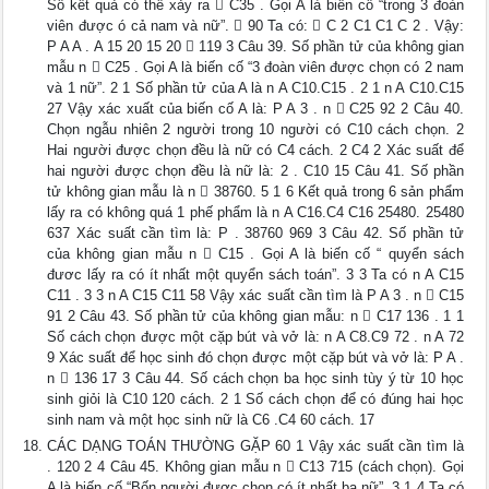
Số kết quả có thể xảy ra  C35 . Gọi A là biến cố “trong 3 đoàn
viên được ó cả nam và nữ”.  90 Ta có:  C 2 C1 C1 C 2 . Vậy:
P A A . A 15 20 15 20  119 3 Câu 39. Số phần tử của không gian
mẫu n  C25 . Gọi A là biến cố “3 đoàn viên được chọn có 2 nam
và 1 nữ”. 2 1 Số phần tử của A là n A C10.C15 . 2 1 n A C10.C15
27 Vậy xác xuất của biến cố A là: P A 3 . n  C25 92 2 Câu 40.
Chọn ngẫu nhiên 2 người trong 10 người có C10 cách chọn. 2
Hai người được chọn đều là nữ có C4 cách. 2 C4 2 Xác suất để
hai người được chọn đều là nữ là: 2 . C10 15 Câu 41. Số phần
tử không gian mẫu là n  38760. 5 1 6 Kết quả trong 6 sản phẩm
lấy ra có không quá 1 phế phẩm là n A C16.C4 C16 25480. 25480
637 Xác suất cần tìm là: P . 38760 969 3 Câu 42. Số phần tử
của không gian mẫu n  C15 . Gọi A là biến cố “ quyển sách
đươc lấy ra có ít nhất một quyển sách toán”. 3 3 Ta có n A C15
C11 . 3 3 n A C15 C11 58 Vậy xác suất cần tìm là P A 3 . n  C15
91 2 Câu 43. Số phần tử của không gian mẫu: n  C17 136 . 1 1
Số cách chọn được một cặp bút và vở là: n A C8.C9 72 . n A 72
9 Xác suất để học sinh đó chọn được một cặp bút và vở là: P A .
n  136 17 3 Câu 44. Số cách chọn ba học sinh tùy ý từ 10 học
sinh giỏi là C10 120 cách. 2 1 Số cách chọn để có đúng hai học
sinh nam và một học sinh nữ là C6 .C4 60 cách. 17
CÁC DẠNG TOÁN THƯỜNG GẶP 60 1 Vậy xác suất cần tìm là
. 120 2 4 Câu 45. Không gian mẫu n  C13 715 (cách chọn). Gọi
A là biến cố “Bốn người được chọn có ít nhất ba nữ”. 3 1 4 Ta có