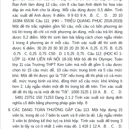
Bạn Anh làm đúng 12 câu, còn 8 câu bạn Anh đánh hú họa vào
đáp án mà Anh cho là đúng. Mỗi câu đúng được 0,5 điểm. Tính
xác suất để Anh được 9 điểm. 9 9 63 9 A. .B. .C. . D. . 20 10
16384 65536 Câu 111. (HKI – TRIỆU QUANG PHỤC 2018-2019)
Một đề thi trắc nghiệm gồm 50 câu, mỗi câu có bốn phương án
trả lời trong đó chỉ có một phương án đúng, mỗi câu trả lời đúng
được 0,2 điểm. Một thí sinh làm bài bằng cách chọn ngẫu nhiên
1 trong 4 phương án ở mỗi câu. Tính xác suất để thí sinh đó
được 6 điểm. 30 20 20 30 30 20 20 20 30 A. 0,25 .0,75 .B. 0,25
.0,75 . C. 0,25 .0,75 .C50 . D. 1 0,25 .0,75 . Câu 112. (HỌC KÌ 1-
LỚP 11- KIM LIÊN HÀ NỘI 18-19) Một bộ đề thi Olympic Toán
lớp 11 của Trường THPT Kim Liên mà mỗi đề gồm 5 câu được
chọn từ 15 câu mức dễ, 10 câu mức trung bình và 5 câu mức
khó. Một đề thi được gọi là “Tốt” nếu trong đề thi phải có cả mức
dễ, mức trung bình và khó, đồng thời số câu mức khó không ít
hơn 2. Lấy ngẫu nhiên một đề thi trong bộ đề trên. Tìm xác suất
để đề thi lấy ra là một đề thi “Tốt”. 1000 3125 1 10 A. .B. . C. . D.
. 5481 23751 150 71253 Dạng 2.1.2 Tính xác suất sử dụng định
nghĩa cổ điển bằng phương pháp gián tiếp. 8
CÁC DẠNG TOÁN THƯỜNG GẶP Câu 113. Một hộp đựng 15
viên bi, trong đó có 7 biên bi xanh và 8 viên bi đỏ. Lấy ngẫu nhiên
3 viên bi (không kể thứ tự) ra khỏi hộp. Tính xác suất để trong 3
viên bi lấy ra có ít nhất 1 viên màu đỏ. 1 418 1 12 A. .B. . C. . D.