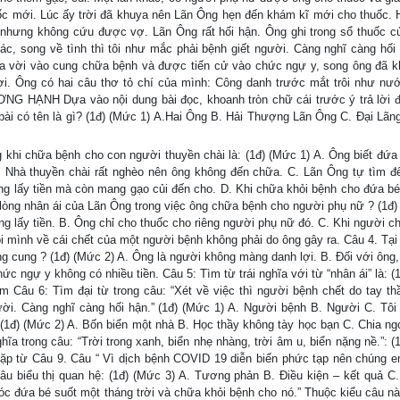
uốc mới. Lúc ấy trời đã khuya nên Lãn Ông hẹn đến khám kĩ mới cho thuốc.
 nhưng không cứu được vợ. Lãn Ông rất hối hận. Ông ghi trong sổ thuốc c
hác, song về tình thì tôi như mắc phải bệnh giết người. Càng nghĩ càng hối 
úa vời vào cung chữa bệnh và được tiến cử vào chức ngự y, song ông đã k
i. Ông có hai câu thơ tỏ chí của mình: Công danh trước mắt trôi như nư
NG HẠNH Dựa vào nội dung bài đọc, khoanh tròn chữ cái trước ý trả lời 
bài có tên là gì? (1đ) (Mức 1) A.Hai Ông B. Hải Thượng Lãn Ông C. Đại Lãn
ng khi chữa bệnh cho con người thuyền chài là: (1đ) (Mức 1) A. Ông biết đứa
. Nhà thuyền chài rất nghèo nên ông không đến chữa. C. Lãn Ông tự tìm đ
ông lấy tiền mà còn mang gạo củi đến cho. D. Khi chữa khỏi bệnh cho đứa bé
n lòng nhân ái của Lãn Ông trong việc ông chữa bệnh cho người phụ nữ ? (1đ)
 lấy tiền. B. Ông chỉ cho thuốc cho riêng người phụ nữ đó. C. Khi người c
ội mình về cái chết của một người bệnh không phải do ông gây ra. Câu 4. Tại
ng cung ? (1đ) (Mức 2) A. Ông là người không màng danh lợi. B. Đối với ông,
ức ngự y không có nhiều tiền. Câu 5: Tìm từ trái nghĩa với từ “nhân ái” là: 
Câu 6: Tìm đại từ trong câu: “Xét về việc thì người bệnh chết do tay th
gười. Càng nghĩ càng hối hận.” (1đ) (Mức 1) A. Người bệnh B. Người C. Tôi
(1đ) (Mức 2) A. Bốn biển một nhà B. Học thầy không tày học bạn C. Chia ngọ
ĩa trong câu: “Trời trong xanh, biển nhẹ nhàng, trời âm u, biển nặng nề.”: (
cặp từ Câu 9. Câu “ Vì dịch bệnh COVID 19 diễn biến phức tạp nên chúng 
câu biểu thị quan hệ: (1đ) (Mức 3) A. Tương phản B. Điều kiện – kết quả C
óc đứa bé suốt một tháng trời và chữa khỏi bệnh cho nó.” Thuộc kiểu câu n