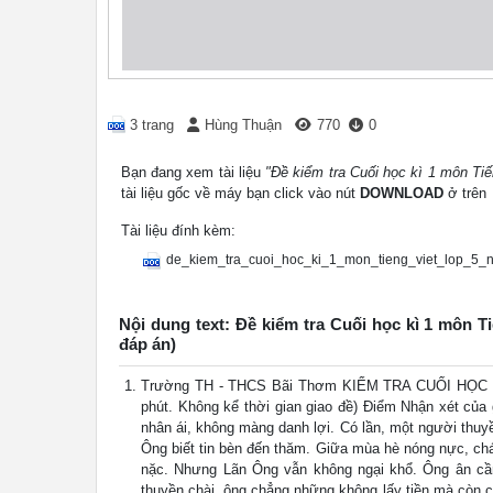
3 trang
Hùng Thuận
770
0
Bạn đang xem tài liệu
"Đề kiểm tra Cuối học kì 1 môn Ti
tài liệu gốc về máy bạn click vào nút
DOWNLOAD
ở trên
Tài liệu đính kèm:
de_kiem_tra_cuoi_hoc_ki_1_mon_tieng_viet_lop_5
Nội dung text: Đề kiểm tra Cuối học kì 1 môn 
đáp án)
Trường TH - THCS Bãi Thơm KIỂM TRA CUỐI HỌC KÌ 
phút. Không kể thời gian giao đề) Điểm Nhận xét của
nhân ái, không màng danh lợi. Có lần, một người thuy
Ông biết tin bèn đến thăm. Giữa mùa hè nóng nực, ch
nặc. Nhưng Lãn Ông vẫn không ngại khổ. Ông ân cần
thuyền chài, ông chẳng những không lấy tiền mà còn 