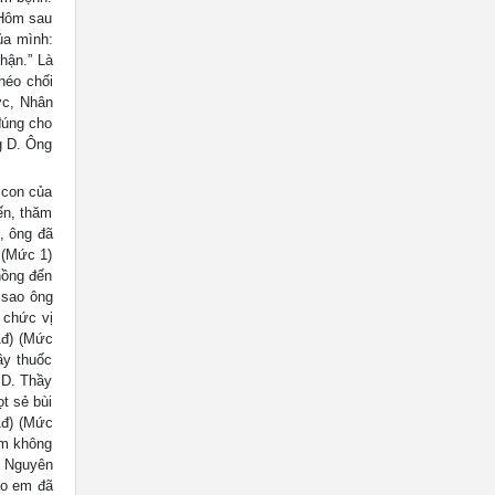
 Hôm sau
ủa mình:
hận.” Là
héo chối
ớc, Nhân
đúng cho
g D. Ông
 con của
ến, thăm
, ông đã
 (Mức 1)
hồng đến
 sao ông
 chức vị
(1đ) (Mức
ầy thuốc
 D. Thầy
t sẻ bùi
1đ) (Mức
em không
. Nguyên
ào em đã