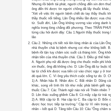
Nhưng rồi bệnh tái phát, người chồng đến xin đơn th
ông đến thì được tin người chồng đã lấy thuốc khác,
“Xét về việc thì người bệnh chết do tay thầy thuốc k
thầy thuốc nổi tiếng, Lãn Ông nhiều lần được vua ch
từ. Suốt đời, Lãn Ông không vương vào vòng danh lợ
nghĩa trong lòng chẳng đổi phương. Theo TRẦN PHƯƠ
từng câu hỏi dưới đây: Câu 1.Người thầy thuốc trong 
lão
Câu 2. Những chi tiết nói lên lòng nhân ái của Lãn Ô
nhà thuyền chài bị bệnh nhưng coi như không biết. B
bệnh rồi tận tuỵ chăm sóc suốt cả tháng trời. Ông kh
nhận tiền của nhà thuyền chài. Câu 3. Điều gì thể hiệ
A. Người phụ nữ đã được ông cho thuốc miễn phí không
xin thuốc, ông đã không cho. D. Lãn Ông đã tự buộc t
lại từ chối khi được vua tiến cử vào chức ngự y ở tro
đó quá lớn. C. Vì ông yêu thích cuộc sống tự do. D. Ch
1) A. Nhân hậu B. Nhân đức C. Bất nhân D. Dũng cảm 
khác, song về tình thì tôi như mắc phải bệnh giết n
thuốc Câu 7: Các Thành ngữ nào nói về Thiên nhiên ? 
D. Lên thác xuống ghềnh Câu 8. Có mấy cặp từ trái ngh
2) A. Một cặp từ B. Hai cặp từ C. Ba cặp từ D. Bốn 
được học trực tiếp tại trường.” Cặp từ Vì nên trong 
nhân – kết quả D. Tăng tiến Câu 10: Câu “Ông chăm s