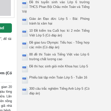
Đề thi tuyển sinh vào Lớp 6 trường
THCS Phan Bội Châu môn Toán và Tiếng
Việ
Giáo án Đạo đức Lớp 5 - Bài: Phòng
tránh bị xâm hại
ad
10 Đề kiểm tra Cuối học kì 2 môn Tiếng
Việt Lớp 5 (Có đáp án)
"
, để tải
Đề giao lưu Olympic Tiểu học - Tổng hợp
các môn (Có đáp án)
88 đề thi Toán và Tiếng Việt vào Lớp 6
trường chất lượng cao
Đề thi học sinh giỏi môn Khoa học Lớp 5
hơm (Có
Phiếu bài tập môn Toán Lớp 5 - Tuần 16
gian 20
300 câu trắc nghiệm Tiếng Anh Lớp 5 (Có
iàu lòng
đáp án)
hữa. Lãn
lên nồng
 giã nhà
ảm bệnh.