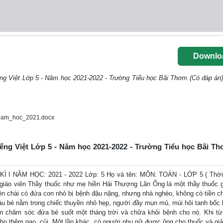
Downlo
ếng Việt Lớp 5 - Năm học 2021-2022 - Trường Tiểu học Bãi Thơm (Có đáp án)
_nam_hoc_2021.docx
Tiếng Việt Lớp 5 - Năm học 2021-2022 - Trường Tiểu học Bãi T
I NĂM HỌC: 2021 - 2022 Lớp: 5 Họ và tên: MÔN: TOÁN - LỚP 5 ( Thời 
 giáo viên Thầy thuốc như mẹ hiền Hải Thượng Lãn Ông là một thầy thuốc g
ền chài có đứa con nhỏ bị bệnh đậu nặng, nhưng nhà nghèo, không có tiền c
áu bé nằm trong chiếc thuyền nhỏ hẹp, người đầy mụn mủ, mùi hôi tanh bốc 
 chăm sóc đứa bé suốt một tháng trời và chữa khỏi bệnh cho nó. Khi từ
cho thêm gạo, củi. Một lần khác, có người phụ nữ được ông cho thuốc và gi