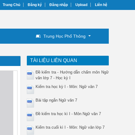
Trang Chủ
Đăng ký
Đăng nhập
Upload
Liên hệ
Trung Học Phổ Thông
TÀI LIỆU LIÊN QUAN
Đề kiểm tra - Hướng dẫn chấm môn Ngữ
văn lớp 7 - Học kỳ I
Kiểm tra học kỳ I - Môn: Ngữ văn 7
Bài tập ngắn Ngữ văn 7
Đề kiểm tra học kì I - Môn Ngữ văn 7
Kiểm tra cuối kì I - Môn: Ngữ văn lớp 7