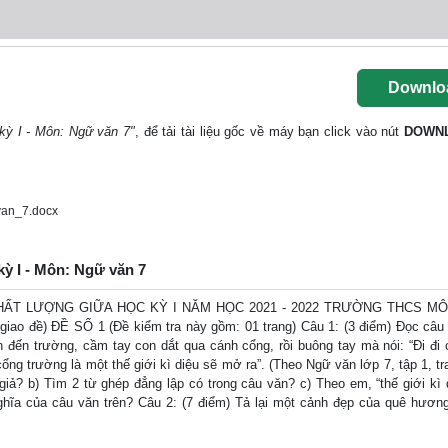
Downlo
kỳ I - Môn: Ngữ văn 7"
, để tải tài liệu gốc về máy bạn click vào nút
DOWN
an_7.docx
kỳ I - Môn: Ngữ văn 7
ẤT LƯỢNG GIỮA HỌC KỲ I NĂM HỌC 2021 - 2022 TRƯỜNG THCS MÔ
 giao đề) ĐỀ SỐ 1 (Đề kiểm tra này gồm: 01 trang) Câu 1: (3 điểm) Đọc câu
đến trường, cầm tay con dắt qua cánh cổng, rồi buông tay mà nói: “Đi đi 
ng trường là một thế giới kì diệu sẽ mở ra”. (Theo Ngữ văn lớp 7, tập 1, tr
giả? b) Tìm 2 từ ghép đẳng lập có trong câu văn? c) Theo em, “thế giới kì d
ghĩa của câu văn trên? Câu 2: (7 điểm) Tả lại một cảnh đẹp của quê hươ