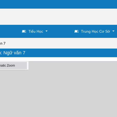
Tiểu Học
Trung Học Cơ Sở
n 7
n: Ngữ văn 7