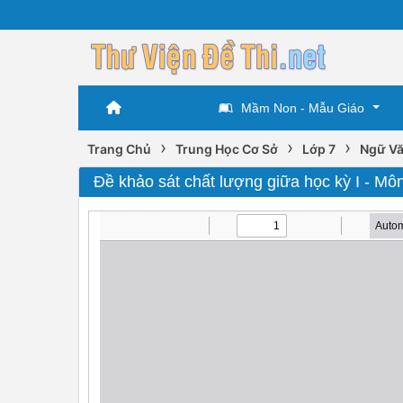
Mầm Non - Mẫu Giáo
›
›
›
Trang Chủ
Trung Học Cơ Sở
Lớp 7
Ngữ Vă
Đề khảo sát chất lượng giữa học kỳ I - Mô