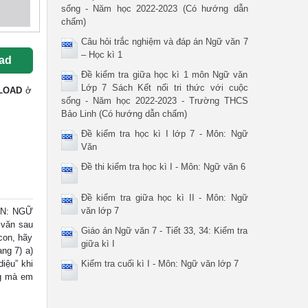
sống - Năm học 2022-2023 (Có hướng dẫn
chấm)
Câu hỏi trắc nghiệm và đáp án Ngữ văn 7
– Học kì 1
ad
Đề kiểm tra giữa học kì 1 môn Ngữ văn
Lớp 7 Sách Kết nối tri thức với cuộc
LOAD
ở
sống - Năm học 2022-2023 - Trường THCS
Bảo Linh (Có hướng dẫn chấm)
Đề kiểm tra học kì I lớp 7 - Môn: Ngữ
Văn
Đề thi kiểm tra học kì I - Môn: Ngữ văn 6
Đề kiểm tra giữa học kì II - Môn: Ngữ
văn lớp 7
N: NGỮ
 văn sau
Giáo án Ngữ văn 7 - Tiết 33, 34: Kiểm tra
con, hãy
giữa kì I
ang 7) a)
iệu” khi
Kiểm tra cuối kì I - Môn: Ngữ văn lớp 7
ng mà em