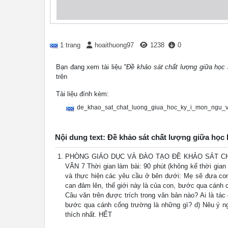
1 trang
hoaithuong97
1238
0
Bạn đang xem tài liệu
"Đề khảo sát chất lượng giữa học 
trên
Tài liệu đính kèm:
de_khao_sat_chat_luong_giua_hoc_ky_i_mon_ngu_v
Nội dung text: Đề khảo sát chất lượng giữa học 
PHÒNG GIÁO DỤC VÀ ĐÀO TẠO ĐỀ KHẢO SÁT CH
VĂN 7 Thời gian làm bài: 90 phút (không kể thời gian
và thực hiện các yêu cầu ở bên dưới: Mẹ sẽ đưa con 
can đảm lên, thế giới này là của con, bước qua cánh cổ
Câu văn trên được trích trong văn bản nào? Ai là tác 
bước qua cánh cổng trường là những gì? d) Nêu ý n
thích nhất. HẾT