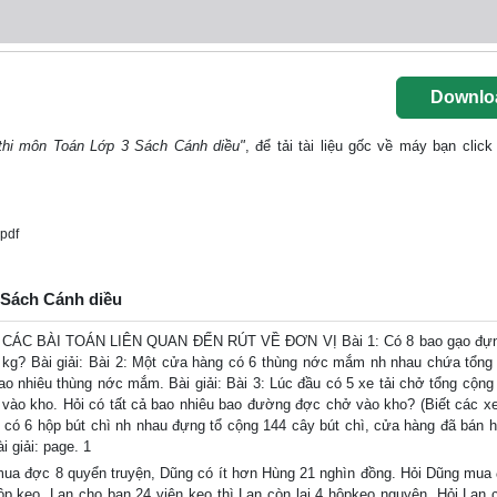
Downlo
thi môn Toán Lớp 3 Sách Cánh diều"
, để tải tài liệu gốc về máy bạn click
pdf
 Sách Cánh diều
ÁC BÀI TOÁN LIÊN QUAN ĐẾN RÚT VỀ ĐƠN VỊ Bài 1: Có 8 bao gạo đựng
 kg? Bài giải: Bài 2: Một cửa hàng có 6 thùng nớc mắm nh nhau chứa tổng
 bao nhiêu thùng nớc mắm. Bài giải: Bài 3: Lúc đầu có 5 xe tải chở tổng cộng
ào kho. Hỏi có tất cả bao nhiêu bao đường đợc chở vào kho? (Biết các xe
 có 6 hộp bút chì nh nhau đựng tổ cộng 144 cây bút chì, cửa hàng đã bán h
i giải: page. 1
a đợc 8 quyển truyện, Dũng có ít hơn Hùng 21 nghìn đồng. Hỏi Dũng mua
hộp kẹo, Lan cho bạn 24 viên kẹo thì Lan còn lại 4 hộpkẹo nguyên. Hỏi Lan c