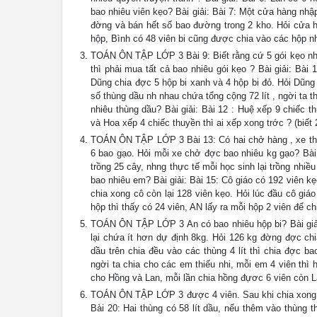
bao nhiêu viên kẹo? Bài giải: Bài 7: Một cửa hàng nh
đờng và bán hết số bao đường trong 2 kho. Hỏi cửa hà
hộp, Bình có 48 viên bi cũng được chia vào các hộp nh
TOÁN ÔN TẬP LỚP 3 Bài 9: Biết rằng cứ 5 gói kẹo như
thì phải mua tất cả bao nhiêu gói kẹo ? Bài giải: Bài
Dũng chia đợc 5 hộp bi xanh và 4 hộp bi đỏ. Hỏi Dũng 
số thùng dầu nh nhau chứa tổng cộng 72 lít , ngời ta t
nhiêu thùng dầu? Bài giải: Bài 12 : Huệ xếp 9 chiếc 
và Hoa xếp 4 chiếc thuyền thì ai xếp xong trớc ? (biết 
TOÁN ÔN TẬP LỚP 3 Bài 13: Có hai chở hàng , xe thứ 
6 bao gạo. Hỏi mỗi xe chở đợc bao nhiêu kg gạo? Bài g
trồng 25 cây, nhng thực tế mỗi học sinh lại trồng nhi
bao nhiêu em? Bài giải: Bài 15: Cô giáo có 192 viên kẹ
chia xong cô còn lại 128 viên kẹo. Hỏi lúc đầu cô giá
hộp thì thấy có 24 viên, AN lấy ra mỗi hộp 2 viên để ch
TOÁN ÔN TẬP LỚP 3 An có bao nhiêu hộp bi? Bài giải
lại chứa ít hơn dự định 8kg. Hỏi 126 kg đờng đợc chi
dầu trên chia đều vào các thùng 4 lít thì chia đợc b
ngời ta chia cho các em thiếu nhi, mỗi em 4 viên thì 
cho Hồng và Lan, mỗi lần chia hồng đựơc 6 viên còn L
TOÁN ÔN TẬP LỚP 3 được 4 viên. Sau khi chia xong Hồ
Bài 20: Hai thùng có 58 lít dầu, nếu thêm vào thùng t