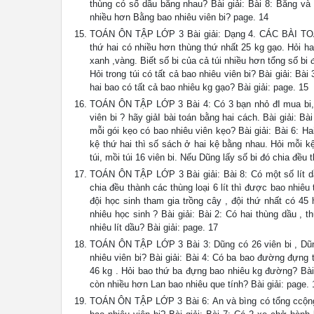
thùng có số dầu bằng nhau? Bài giải: Bài 8: Bằng và 
nhiều hơn Bằng bao nhiêu viên bi? page. 14
TOÁN ÔN TẬP LỚP 3 Bài giải: Dạng 4. CÁC BÀI TOÁ
thứ hai có nhiều hơn thùng thứ nhất 25 kg gạo. Hỏi hai
xanh ,vàng. Biết số bi của cả túi nhiều hơn tổng số bi đ
Hỏi trong túi có tất cả bao nhiêu viên bi? Bài giải: Bà
hai bao có tất cả bao nhiêu kg gạo? Bài giải: page. 15
TOÁN ÔN TẬP LỚP 3 Bài 4: Có 3 bạn nhỏ đI mua bi, 
viên bi ? hãy giảI bài toán bằng hai cách. Bài giải: B
mỗi gói kẹo có bao nhiêu viên kẹo? Bài giải: Bài 6: 
kệ thứ hai thì số sách ở hai kệ bằng nhau. Hỏi mỗi k
túi, mồi túi 16 viên bi. Nếu Dũng lấy số bi đó chia đều 
TOÁN ÔN TẬP LỚP 3 Bài giải: Bài 8: Có một số lít dầu
chia đều thành các thùng loại 6 lít thì được bao nh
đội học sinh tham gia trồng cây , đội thứ nhất có 45 
nhiêu học sinh ? Bài giải: Bài 2: Có hai thùng dầu , t
nhiêu lít dầu? Bài giải: page. 17
TOÁN ÔN TẬP LỚP 3 Bài 3: Dũng có 26 viên bi , Dũng 
nhiêu viên bi? Bài giải: Bài 4: Có ba bao đường đựng
46 kg . Hỏi bao thứ ba đựng bao nhiêu kg đường? Bài 
còn nhiều hơn Lan bao nhiêu que tính? Bài giải: page. 
TOÁN ÔN TẬP LỚP 3 Bài 6: An và bìng có tổng ccộng 4