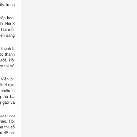
ây trong
ộp kẹo,
đỏ. Hỏi 8
 Hỏi mỗi
yển sang
 thành 8
 đó thành
ười. Hỏi
ẹo thì số
iên bi,
bán được
nhiêu ki
g thứ ba
g gạo và
ao nhiêu
heo. Hỏi
ầu thì số
u để hai