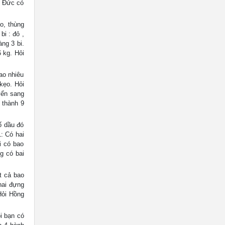
i Đức có
, thùng
bi : đỏ ,
àng 3 bi.
6 kg. Hỏi
ao nhiêu
 kẹo. Hỏi
yển sang
 thành 9
ố dầu đó
: Có hai
i có bao
ng có bai
t cả bao
hai đựng
Hỏi Hồng
i bạn có