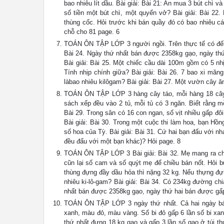
bao nhiêu lít dầu. Bài giải: Bài 21: An mua 3 bút chì 
số tiền một bút chì, một quyển vở? Bài giải: Bài 22.
thùng cốc. Hỏi trước khi bán quầy đó có bao nhiêu cá
chỗ cho 81 page. 6
TOÁN ÔN TẬP LỚP 3 người ngồi. Trên thực tế có đến
Bài 24. Ngày thứ nhất bán được 2358kg gạo, ngày thứ
Bài giải: Bài 25. Một chiếc cầu dài 100m gồm có 5 nh
Tính nhịp chính giữa? Bài giải: Bài 26. 7 bao xi mă
làbao nhiêu kilôgam? Bài giải: Bài 27. Một vườn cây 
TOÁN ÔN TẬP LỚP 3 hàng cây táo, mỗi hàng 18 cây. 
sách xếp đều vào 2 tủ, mỗi tủ có 3 ngăn. Biết rằng 
Bài 29. Trong sân có 16 con ngan, số vịt nhiều gấp đôi
Bài giải: Bài 30. Trong một cuộc thi làm hoa, bạn H
số hoa của Tỳ. Bài giải: Bài 31. Cứ hai bạn đấu với 
đều đấu với một bạn khác)? Hỏi page. 8
TOÁN ÔN TẬP LỚP 3 Bài giải: Bài 32. Mẹ mang ra ch
cũn lại số cam và số quýt mẹ để chiều bán nốt. Hỏi 
thùng đựng đầy dầu hỏa thì nặng 32 kg. Nếu thựng đự
nhiêu ki-lô-gam? Bài giải: Bài 34. Có 234kg đường chi
nhất bán được 2358kg gạo, ngày thứ hai bán được gấp
TOÁN ÔN TẬP LỚP 3 ngày thứ nhất. Cả hai ngày bán 
xanh, màu đỏ, màu vàng. Số bi đỏ gấp 6 lần số bi xanh
thứ nhất đựng 18 kg gạo và gấp 3 lần số gạo ở túi thứ