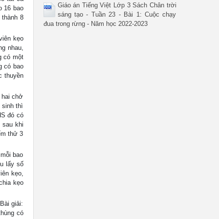
Giáo án Tiếng Việt Lớp 3 Sách Chân trời
o 16 bao
sáng tạo - Tuần 23 - Bài 1: Cuộc chạy
 thành 8
đua trong rừng - Năm học 2022-2023
viên kẹo
ng nhau,
g có một
ng có bao
c thuyền
 hai chở
sinh thì
HS đó có
, sau khi
ếm thử 3
 mỗi bao
u lấy số
iên kẹo,
chia kẹo
ài giải:
thùng có