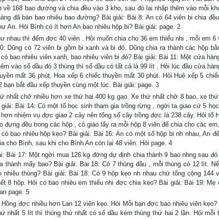
ập về 168 bao đường và chia đều vào 3 kho, sau đó lại nhập thêm vào mỗi kh
ng đã bán bao nhiêu bao đường? Bài giải: Bài 8: An có 64 viên bi chia đều
ư An. Hỏi Bình có ít hơn An bao nhiêu hộp bi? Bài giải: page. 2
 nhau thì đếm đợc 40 viên . Hỏi muốn chia cho 36 em thiếu nhi , mỗi em 6 
 10: Dũng có 72 viên bi gồm bi xanh và bi đỏ, Dũng chia ra thành các hộp bằ
có bao nhiêu viên xanh, bao nhiêu viên bi đỏ? Bài giải: Bài 11: Một cửa hàn
hêm vào số dầu đó 3 thùng thì số dầu có tất cả là 99 lít . Hỏi lúc đầu cửa hà
thuyền mất 36 phút, Hoa xếp 6 chiếc thuyền mất 30 phút. Hỏi Huệ xếp 5 chiế
2 bạn bắt đầu xếp thuyền cùng một lúc. Bài giải: page. 3
nhất chở nhiều hơn xe thứ hai 400 kg gạo. Xe thứ nhất chở 8 bao, xe thứ
iải: Bài 14: Có một tổ học sinh tham gia trồng rừng , ngời ta giao cứ 5 học 
ều hơn nhiệm vụ đợc giao 2 cây nên tổng số cây trồng đợc là 238 cây. Hỏi tổ 
o đựng đều trong các hộp , cô giáo lấy ra mỗi hộp 8 viên để chia cho các em
o có bao nhiêu hộp kẹo? Bài giải: Bài 16: An có một số hộp bi nh nhau, An đ
ia cho Bình, sau khi cho Bình An còn lại 48 viên. Hỏi page. 4
: Bài 17: Một ngời mua 126 kg đờng dự định chia thành 9 bao nhng sau đó
a thành mấy bao? Bài giải: Bài 18: Có 7 thùng dầu , mỗi thùng có 12 lít. Nế
ao nhiêu thùng? Bài giải: Bài 18: Có 9 hộp kẹo nh nhau chứ tổng cộng 144 v
hết 8 hộp. Hỏi có bao nhiêu em thiếu nhi đợc chia kẹo? Bài giải: Bài 19: Mẹ 
an page. 5
ng đợc nhiều hơn Lan 12 viên kẹo. Hỏi Mỗi bạn đợc bao nhiêu viên kẹo? B
hứ nhất 5 lít thì thùng thứ nhất có số dầu kém thùng thứ hai 2 lần. Hỏi mỗi 