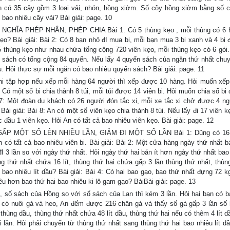
ờn có 35 cây gồm 3 loại vải, nhón, hồng xiờm. Số cõy hồng xiờm bằng số c
bao nhiêu cây vải? Bài giải: page. 10
HĨA PHÉP NHÂN, PHÉP CHIA Bài 1: Có 5 thùng kẹo , mỗi thùng có 6 h
ẹo? Bài giải: Bài 2: Có 8 bạn nhỏ đI mua bi, mỗi bạn mua 3 bi xanh và 4 bi 
ó 5 thùng kẹo như nhau chứa tổng cộng 720 viên kẹo, mỗi thùng kẹo có 6 gói.
ăn sách có tổng cộng 84 quyển. Nếu lấy 4 quyển sách của ngăn thứ nhất chu
. Hỏi thực sự mỗi ngăn có bao nhiêu quyển sách? Bài giải: page. 11
i tập hợp nếu xếp mỗi hàng 64 người thì xếp được 10 hàng. Hỏi muốn xếp
 Có một số bi chia thành 8 túi, mỗi túi được 14 viên bi. Hỏi muốn chia số bi
ài 7: Một đoàn du khách có 26 người đón tắc xi, mỗi xe tắc xi chở được 4 ng
Bài giải: Bài 8: An có một số viên kẹo chia thành 8 túi. Nếu lấy đi 17 viên k
c đầu 1 viên kẹo. Hỏi An có tất cả bao nhiêu viên kẹo. Bài giải: page. 12
P MỘT SỐ LÊN NHIỀU LẦN, GIẢM ĐI MỘT SỐ LẦN Bài 1: Dũng có 16 v
n có tất cả bao nhiêu viên bi. Bài giải: Bài 2: Một cửa hàng ngày thứ nhất 
3 lần so với ngày thứ nhất. Hỏi ngày thứ hai bán ít hơn ngày thứ nhất bao 
g thứ nhất chứa 16 lít, thùng thứ hai chứa gấp 3 lần thùng thứ nhất, thùn
bao nhiêu lít dầu? Bài giải: Bài 4: Có hai bao gạo, bao thứ nhất đựng 72 k
ều hơn bao thứ hai bao nhiêu ki lô gam gạo? BàiBài giải: page. 13
ố sách của Hồng so với số sách của Lan thì kém 3 lần. Hỏi hai bạn có b
ại có nuôi gà và heo, An đếm được 216 chân gà và thấy số gà gấp 3 lần số 
 thùng dầu, thùng thứ nhất chứa 48 lít dầu, thùng thứ hai nếu có thêm 4 lít d
 lần. Hỏi phải chuyển từ thùng thứ nhất sang thùng thứ hai bao nhiêu lít dầ