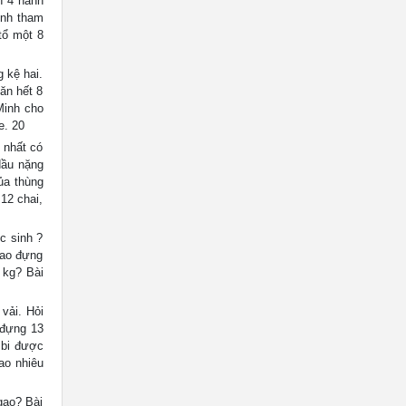
n 4 hành
inh tham
tổ một 8
 kệ hai.
ăn hết 8
 Minh cho
e. 20
 nhất có
 dầu nặng
của thùng
12 chai,
c sinh ?
bao đựng
 kg? Bài
vải. Hỏi
 đựng 13
n bi được
ao nhiêu
gạo? Bài