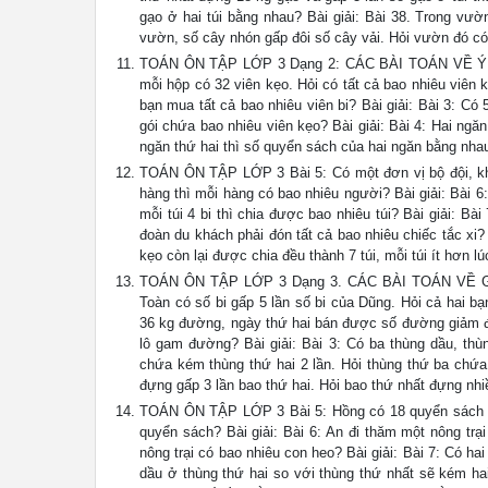
gạo ở hai túi bằng nhau? Bài giải: Bài 38. Trong vư
vườn, số cây nhón gấp đôi số cây vải. Hỏi vườn đó có 
TOÁN ÔN TẬP LỚP 3 Dạng 2: CÁC BÀI TOÁN VỀ Ý NG
mỗi hộp có 32 viên kẹo. Hỏi có tất cả bao nhiêu viên k
bạn mua tất cả bao nhiêu viên bi? Bài giải: Bài 3: C
gói chứa bao nhiêu viên kẹo? Bài giải: Bài 4: Hai ng
ngăn thứ hai thì số quyển sách của hai ngăn bằng nhau
TOÁN ÔN TẬP LỚP 3 Bài 5: Có một đơn vị bộ đội, kh
hàng thì mỗi hàng có bao nhiêu người? Bài giải: Bài 6:
mỗi túi 4 bi thì chia được bao nhiêu túi? Bài giải: B
đoàn du khách phải đón tất cả bao nhiêu chiếc tắc xi? 
kẹo còn lại được chia đều thành 7 túi, mỗi túi ít hơn lú
TOÁN ÔN TẬP LỚP 3 Dạng 3. CÁC BÀI TOÁN VỀ GẤ
Toàn có số bi gấp 5 lần số bi của Dũng. Hỏi cả hai bạ
36 kg đường, ngày thứ hai bán được số đường giảm đI 
lô gam đường? Bài giải: Bài 3: Có ba thùng dầu, thùn
chứa kém thùng thứ hai 2 lần. Hỏi thùng thứ ba chứa 
đựng gấp 3 lần bao thứ hai. Hỏi bao thứ nhất đựng nhi
TOÁN ÔN TẬP LỚP 3 Bài 5: Hồng có 18 quyển sách , s
quyển sách? Bài giải: Bài 6: An đi thăm một nông tr
nông trại có bao nhiêu con heo? Bài giải: Bài 7: Có hai
dầu ở thùng thứ hai so với thùng thứ nhất sẽ kém hai