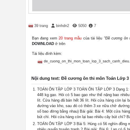
39 trang
binhdn2
5050
7
Bạn đang xem
20 trang mẫu
của tài liệu
"Đề cương ôn 
DOWNLOAD
ở trên
Tài liệu đính kèm:
de_cuong_on_thi_mon_toan_lop_3_sach_canh_dieu.
Nội dung text: Đề cương ôn thi môn Toán Lớp 3
TOÁN ÔN TẬP LỚP 3 TOÁN ÔN TẬP LỚP 3 Dạng 1: C
448 kg gạo. Hỏi có 5 bao gạo như thế nặng bao nhiêu
lít. Cửa hàng đã bán hết 36 lít. Hỏi cửa hàng còn lại
đường vào kho, sau đó có thêm 3 xe nữa chở đường v
số bao đờng bằng nhau) Bài giải: Bài 4: Một cửa hàng
bút chì. Hỏi cửa hàng còn lại bao nhiêu cây bút chì? Bà
TOÁN ÔN TẬP LỚP 3 Bài 5: Hùng có 56 nghìn đồng mu
nhiêu quyển truyện tranh ? Bài giải: Bài 6: Lan có 6 