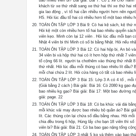
bao nhiêu viên bi? Bài giải: Bài 7: Có 2 xe chở hàn
khách từ xe thứ nhất sang xe thứ hai thì xe thứ hai n
gia lao động , vì tổ hai cần nhiều người hơn nên ngườ
HS. Hỏi lúc đầu tổ hai có nhiều hơn tổ một bao nhiêu h
TOÁN ÔN TẬP LỚP 3 Bài 9: Có hai kệ sách, kệ thứ nhấ
Hỏi kệ một còn nhiều hơn tổ hai bao nhiêu quyển sách?
viên kẹo. Minh còn lại 12 viên . Hỏi lúc đầu mỗi bạn c
Nhật 4 viên bi thì Minh có số bi bằng Nhật. Hỏi nếu nhậ
TOÁN ÔN TẬP LỚP 3 Bài 12: Có hai hộp bi, An bỏ vào h
34 viên bi và hộp thứ hai có ít hơn hộp thứ nhất 7 viên
tổ cộng 66 lít. người ta chothêm vào thùng thứ nhất 8 
thứ nhất. Hỏi lúc đầu mỗi thùng có bao nhiêu lít dầu?
mỗi chai chứa 2 lít. Hỏi cửa hàng có tất cả bao nhiêu 
TOÁN ÔN TẬP LỚP 3 Bài 15: Lớp 3 A có 4 tổ , mỗi tổ 
(Giải bằng 2 cách ) Bài giải: Bài 16: Có 2080 kg gạo
bao nhiêu kg gạo? Bài giải: Bài 17: Một bao đường 
giải: page. 22
TOÁN ÔN TẬP LỚP 3 Bài 18: Có ba khúc vải dài bằng 
mỗi khúc vải may được bao nhiêu bộ quần áo? Bài giải
lít. Các thùng còn lại chứa số dầu bằng nhau. Hỏi mỗi 
chia đều trong 6 hộp, Hùng lấy cho bạn 18 viên thì số
viên bi? Bài giải: Bài 21: Có ba bao gạo nặng tổng cộ
TOÁN ÔN TẬP LỚP 3 nhất 5 kg và thêm vào bao thứ h