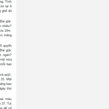
ồng. Tính
òn lại 6
g ghế đủ
ài giải:
o nhiêu?
kia 10m.
 xi măng
60 quyển
ài giải:
ịt, ngan?
 một nửa
(mỗi bạn
và quýt,
 33. Một
nặng bao
Ngày thứ
oại: màu
 37. Túi
ai để số