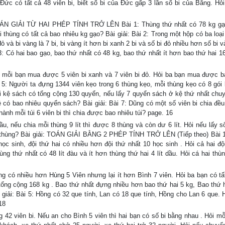
Đức có tất cả 48 viên bi, biết số bi của Đức gấp 3 lần số bi của Bằng. Hỏ
N GIẢI TỪ HAI PHÉP TÍNH TRỞ LÊN Bài 1: Thùng thứ nhất có 78 kg gạo
 thùng có tất cả bao nhiêu kg gạo? Bài giải: Bài 2: Trong một hộp có ba loại 
ỏ và bi vàng là 7 bi, bi vàng ít hơn bi xanh 2 bi và số bi đỏ nhiều hơn số bi v
i 3: Có hai bao gạo, bao thứ nhất có 48 kg, bao thứ nhất ít hơn bao thứ hai 1
mỗi bạn mua được 5 viên bi xanh và 7 viên bi đỏ. Hỏi ba bạn mua được b
ài 5: Người ta đựng 1344 viên kẹo trong 6 thùng kẹo, mỗi thùng kẹo có 8 gói
Hai kệ sách có tổng cộng 130 quyển, nếu lấy 7 quyển sách ở kệ thứ nhất chu
ệ có bao nhiêu quyển sách? Bài giải: Bài 7: Dũng có một số viên bi chia đều
thành mỗi túi 6 viên bi thì chia được bao nhiêu túi? page. 16
, nếu chia mỗi thùng 9 lít thì được 8 thùng và còn dư 6 lít. Hỏi nếu lấy s
iêu thùng? Bài giải: TOÁN GIẢI BẰNG 2 PHÉP TÍNH TRỞ LÊN (Tiếp theo) Bài 1
học sinh, đội thứ hai có nhiều hơn đội thứ nhất 10 học sinh . Hỏi cả hai độ
hùng thứ nhất có 48 lít đàu và ít hơn thùng thứ hai 4 lít dầu. Hỏi cá hai thù
có nhiều hơn Hùng 5 Viên nhưng lại ít hơn Bình 7 viên. Hỏi ba bạn có tấ
 tổng cộng 168 kg . Bao thứ nhất đựng nhiều hơn bao thứ hai 5 kg, Bao thứ 
giải: Bài 5: Hồng có 32 que tính, Lan có 18 que tính, Hồng cho Lan 6 que. 
18
2 viên bi. Nếu an cho Bình 5 viên thì hai bạn có số bi bằng nhau . Hỏi mỗ