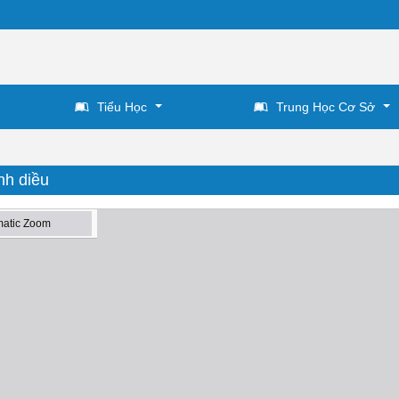
Tiểu Học
Trung Học Cơ Sở
nh diều