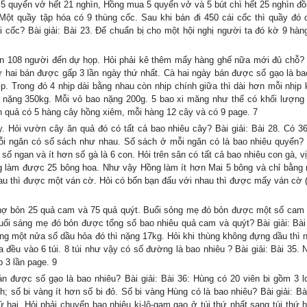
và 5 quyển vở hết 21 nghìn, Hồng mua 5 quyển vở và 5 bút chì hết 25 nghìn đ
 Một quầy tập hóa có 9 thùng cốc. Sau khi bán đi 450 cái cốc thì quầy đó c
i cốc? Bài giải: Bài 23. Để chuẩn bị cho một hội nghị người ta đó kờ 9 hàn
 108 người đến dự họp. Hỏi phải kê thêm mấy hàng ghế nữa mới đủ chỗ? B
 hai bán được gấp 3 lần ngày thứ nhất. Cà hai ngày bán được số gạo là ba
ịp. Trong đó 4 nhịp dài bằng nhau còn nhịp chính giữa thì dài hơn mỗi nhịp 
ng nặng 350kg. Mỗi vỏ bao nặng 200g. 5 bao xi măng như thế có khối lượng
ăn quả có 5 hàng cây hồng xiêm, mỗi hàng 12 cây và có 9 page. 7
Hỏi vườn cây ăn quả đó có tất cả bao nhiêu cây? Bài giải: Bài 28. Có 3
mỗi ngăn có số sách như nhau. Số sách ở mỗi ngăn có là bao nhiêu quyển? B
 số ngan và ít hơn số gà là 6 con. Hỏi trên sân có tất cả bao nhiêu con gà, v
ồng làm được 25 bông hoa. Như vậy Hồng làm ít hơn Mai 5 bông và chỉ bằng
nhau thì được một ván cờ. Hỏi có bốn bạn đấu với nhau thì được mấy ván cờ 
ợ bỏn 25 quả cam và 75 quả quýt. Buổi sỏng mẹ đó bỏn được một số cam 
buổi sáng mẹ đó bỏn được tổng số bao nhiêu quả cam và quýt? Bài giải: Bài
ng một nửa số dầu hỏa đó thì nặng 17kg. Hỏi khi thùng không đựng dầu thì 
a đều vào 6 túi. 8 túi như vậy có số đường là bao nhiêu ? Bài giải: Bài 35. 
 3 lần page. 9
được số gạo là bao nhiêu? Bài giải: Bài 36: Hùng có 20 viên bi gồm 3 l
; số bi vàng ít hơn số bi đỏ. Số bi vàng Hùng có là bao nhiêu? Bài giải: Bài
 hai. Hỏi phải chuyển bao nhiêu ki-lô-gam gạo ở túi thứ nhất sang túi thứ h