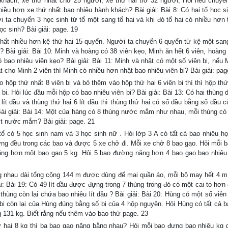
h khách, xe thứ nhất chở 25 người, xe thứ hai trở 32 người, Hỏi nếu chuyể
hiều hơn xe thứ nhất bao nhiêu hành khách? Bài giải: Bài 8: Có hai tổ học s
i ta chuyển 3 học sinh từ tổ một sang tổ hai và khi đó tổ hai có nhiều hơn 
ọc sinh? Bài giải: page. 19
t nhiều hơn kệ thứ hai 15 quyển. Người ta chuyển 6 quyển từ kệ một sang
 Bài giải: Bài 10: Minh và hoàng có 38 viên kẹo, Minh ăn hết 6 viên, hoàng 
ó bao nhiêu viên kẹo? Bài giải: Bài 11: Minh và nhật có một số viên bi, nếu
t cho Minh 2 viên thì Minh có nhiều hơn nhật bao nhiêu viên bi? Bài giải: pag
ộp thứ nhất 8 viên bi và bỏ thêm vào hộp thứ hai 6 viên bi thì thì hộp thứ
 bi. Hỏi lúc đầu mỗi hộp có bao nhiêu viên bi? Bài giải: Bài 13: Có hai thùng
lít dầu và thùng thứ hai 6 lít dầu thì thùng thứ hai có số dầu bằng số dầu 
 Bài giải: Bài 14: Một của hàng có 8 thùng nước mắm như nhau, mỗi thùng có 
lít nước mắm? Bài giải: page. 21
có 5 học sinh nam và 3 học sinh nữ . Hỏi lớp 3 A có tất cả bao nhiêu họ
 đựng đều trong các bao và được 5 xe chở đi. Mỗi xe chở 8 bao gạo. Hỏi mỗi 
nặng hơn một bao gạo 5 kg. Hỏi 5 bao đường nặng hơn 4 bao gạo bao nhiêu
nhau dài tổng cộng 144 m được dùng để mai quần áo, mỗi bộ may hết 4 m 
: Bài 19: Có 49 lít dầu được đựng trong 7 thùng trong đó có một cai to hơn
thùng còn lại chứa bao nhiêu lít dầu ? Bài giải: Bài 20: Hùng có một số viê
 bi còn lại của Hùng đúng bằng số bi của 4 hộp nguyên. Hỏi Hùng có tất cả b
ng 131 kg. Biết rằng nếu thêm vào bao thứ page. 23
ai 8 kg thì ba bao gạo nặng bằng nhau? Hỏi mỗi bao đựng bao nhiêu kg 