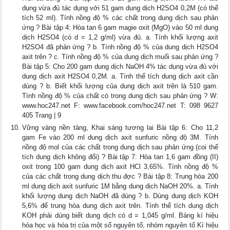
dụng vừa đủ tác dụng với 51 gam dung dịch H2SO4 0,2M (có thể
tích 52 ml). Tính nồng độ % các chất trong dung dịch sau phản
ứng ? Bài tập 4: Hòa tan 6 gam magie oxit (MgO) vào 50 ml dung
dịch H2SO4 (có d = 1,2 g/ml) vừa đủ. a. Tính khối lượng axit
H2SO4 đã phản ứng ? b. Tính nồng độ % của dung dịch H2SO4
axit trên ? c. Tính nồng độ % của dung dịch muối sau phản ứng ?
Bài tập 5: Cho 200 gam dung dịch NaOH 4% tác dụng vừa đủ với
dung dịch axit H2SO4 0,2M. a. Tính thể tích dung dịch axit cần
dùng ? b. Biết khối lượng của dung dịch axit trên là 510 gam.
Tính nồng độ % của chất có trong dung dịch sau phản ứng ? W:
www.hoc247.net F: www.facebook.com/hoc247.net T: 098 9627
405 Trang | 9
Vững vàng nền tảng, Khai sáng tương lai Bài tập 6: Cho 11,2
gam Fe vào 200 ml dung dịch axit sunfuric nồng độ 3M. Tính
nồng độ mol của các chất trong dung dịch sau phản ứng (coi thể
tích dung dịch không đổi) ? Bài tập 7: Hòa tan 1,6 gam đồng (II)
oxit trong 100 gam dung dịch axit HCl 3,65%. Tính nồng độ %
của các chất trong dung dịch thu đợc ? Bài tập 8: Trung hòa 200
ml dung dịch axit sunfuric 1M bằng dung dịch NaOH 20%. a. Tính
khối lượng dung dịch NaOH đã dùng ? b. Dùng dung dịch KOH
5,6% để trung hòa dung dịch axit trên. Tính thể tích dung dịch
KOH phải dùng biết dung dịch có d = 1,045 g/ml. Bảng kí hiệu
hóa học và hóa trị của một số nguyên tố, nhóm nguyên tố Kí hiệu