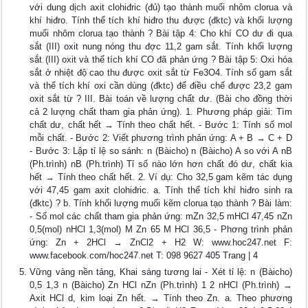
với dung dịch axit clohiđric (đủ) tạo thành muối nhôm clorua và
khí hiđro. Tính thể tích khí hiđro thu được (đktc) và khối lượng
muối nhôm clorua tạo thành ? Bài tập 4: Cho khí CO dư đi qua
sắt (III) oxit nung nóng thu đợc 11,2 gam sắt. Tính khối lượng
sắt (III) oxit và thể tích khí CO đã phản ứng ? Bài tập 5: Oxi hóa
sắt ở nhiệt độ cao thu được oxit sắt từ Fe3O4. Tính số gam sắt
và thể tích khí oxi cần dùng (đktc) để điều chế được 23,2 gam
oxit sắt từ ? III. Bài toán về lượng chất dư. (Bài cho đồng thời
cả 2 lượng chất tham gia phản ứng). 1. Phương pháp giải: Tìm
chất dư, chất hết → Tính theo chất hết. - Bước 1: Tính số mol
mỗi chất. - Bước 2: Viết phương trình phản ứng: A + B → C + D
- Bước 3: Lập tỉ lệ so sánh: n (Bàicho) n (Bàicho) A so với A nB
(Ph.trình) nB (Ph.trình) Tỉ số nào lớn hơn chất đó dư, chất kia
hết → Tính theo chất hết. 2. Ví dụ: Cho 32,5 gam kẽm tác dụng
với 47,45 gam axit clohiđric. a. Tính thể tích khí hiđro sinh ra
(đktc) ? b. Tính khối lượng muối kẽm clorua tạo thành ? Bài làm:
- Số mol các chất tham gia phản ứng: mZn 32,5 mHCl 47,45 nZn
0,5(mol) nHCl 1,3(mol) M Zn 65 M HCl 36,5 - Phơng trình phản
ứng: Zn + 2HCl → ZnCl2 + H2 W: www.hoc247.net F:
www.facebook.com/hoc247.net T: 098 9627 405 Trang | 4
Vững vàng nền tảng, Khai sáng tương lai - Xét tỉ lệ: n (Bàicho)
0,5 1,3 n (Bàicho) Zn HCl nZn (Ph.trình) 1 2 nHCl (Ph.trình) →
Axit HCl d, kim loại Zn hết. → Tính theo Zn. a. Theo phương