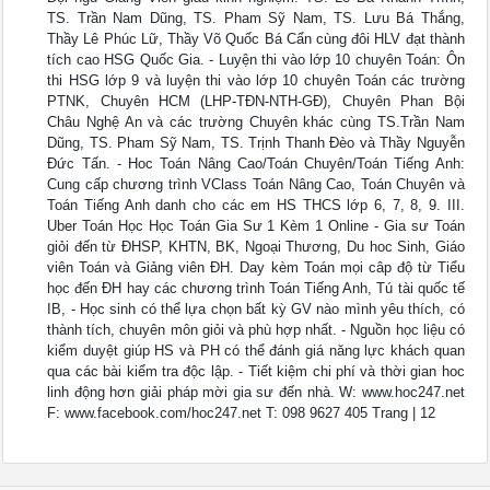
TS. Trần Nam Dũng, TS. Pham Sỹ Nam, TS. Lưu Bá Thắng,
Thầy Lê Phúc Lữ, Thầy Võ Quốc Bá Cẩn cùng đôi HLV đạt thành
tích cao HSG Quốc Gia. - Luyện thi vào lớp 10 chuyên Toán: Ôn
thi HSG lớp 9 và luyện thi vào lớp 10 chuyên Toán các trường
PTNK, Chuyên HCM (LHP-TĐN-NTH-GĐ), Chuyên Phan Bội
Châu Nghệ An và các trường Chuyên khác cùng TS.Trần Nam
Dũng, TS. Pham Sỹ Nam, TS. Trịnh Thanh Đèo và Thầy Nguyễn
Đức Tấn. - Hoc Toán Nâng Cao/Toán Chuyên/Toán Tiếng Anh:
Cung cấp chương trình VClass Toán Nâng Cao, Toán Chuyên và
Toán Tiếng Anh danh cho các em HS THCS lớp 6, 7, 8, 9. III.
Uber Toán Học Học Toán Gia Sư 1 Kèm 1 Online - Gia sư Toán
giỏi đến từ ĐHSP, KHTN, BK, Ngoại Thương, Du hoc Sinh, Giáo
viên Toán và Giảng viên ĐH. Day kèm Toán mọi câp độ từ Tiểu
học đến ĐH hay các chương trình Toán Tiếng Anh, Tú tài quốc tế
IB, - Học sinh có thể lựa chọn bất kỳ GV nào mình yêu thích, có
thành tích, chuyên môn giỏi và phù hợp nhất. - Nguồn học liệu có
kiểm duyệt giúp HS và PH có thể đánh giá năng lực khách quan
qua các bài kiểm tra độc lập. - Tiết kiệm chi phí và thời gian hoc
linh động hơn giải pháp mời gia sư đến nhà. W: www.hoc247.net
F: www.facebook.com/hoc247.net T: 098 9627 405 Trang | 12