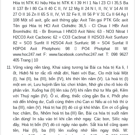
Hóa trị NTK Kí hiệu Hóa trị NTK K I 39 H I 1 Na I 23 Cl I 35,5 Ba
II 137 Br I 80 Ca II 40 C II, IV 12 Mg II 24 N I, II, IV, V 14 Al III
27 O II 16 Zn II 65 S II, IV, VI 32 Fe II, III 56 P V 31 Cu II 64 Ag I
108 Một số axit, gốc axit thờng gặp: Axit Tên gọi PTK Gốc axit
Tên gọi Hóa trị HCl Axit Clohiđric 36,5 - Cl Clrua I HBr Axit
Bromhiđric 81 - Br Bromua I HNO3 Axit Nitric 63 - NO3 Nitrat I
H2CO3 Axit Cacbonic 62 = CO3 Cacbnat II H2SO3 Axit Sunfurơ
82 = SO3 Sunfit II H2SO4 Axit Sunfuric 98 = SO4 Sunfat II
H3PO4 Axit Photphoric 98  PO4 Photphat III W:
www.hoc247.net F: www.facebook.com/hoc247.net T: 098 9627
405 Trang | 10
Vững vàng nền tảng, Khai sáng tương lai Bài ca hóa trị Ka li, I
ốt, Hiđrô Ni tơ rắc rối nhất đời, Natri với Bạc, Clo một loài Một
(I), hai (II), ba (III), bốn (IV), khi thời lên năm (V). Là hoá trị (I)
một em ơi, Lưu huỳnh lắm lúc chơi khăm, Nhớ ghi cho rõ kẻo rồi
phân vân. Xuống hai (II) lên sáu (VI) khi nằm thứ tư Ma giê, Kẽm
với Thuỷ ngân (IV). Ô xi, đồng, thiếc cũng gần Ba ri, Phốt pho
nói đến không dư, Cuối cùng thêm chú Can xi Nếu ai có hỏi thì ừ
ba (III), năm (V). Hoá trị hai (II) đó có gì khó khăn. Em ơi cố gắng
học chăm, Bo, Nhôm hoá trị ba (III) lần, Bài ca hóa trị suốt năm
cần dùng! In sâu vào trí khi cần nhớ ngay. Các bon, Silíc này
đây, Hoá trị bốn (IV) đó có ngày nào quên. Sắt kia kể cũng quen
tên, Hai (II), ba (III) lên xuống nhớ liền ngay thôi. W: