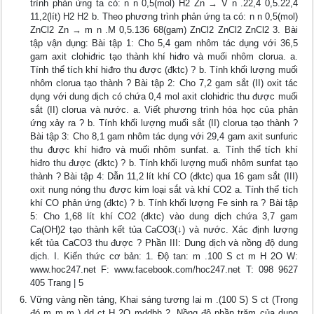
trình phản ứng ta có: n n 0,5(mol) H2 Zn → V n .22,4 0,5.22,4
11,2(lít) H2 H2 b. Theo phương trình phản ứng ta có: n n 0,5(mol)
ZnCl2 Zn → m n .M 0,5.136 68(gam) ZnCl2 ZnCl2 ZnCl2 3. Bài
tập vận dụng: Bài tập 1: Cho 5,4 gam nhôm tác dụng với 36,5
gam axit clohiđric tạo thành khí hiđro và muối nhôm clorua. a.
Tính thể tích khí hiđro thu được (đktc) ? b. Tính khối lượng muối
nhôm clorua tạo thành ? Bài tập 2: Cho 7,2 gam sắt (II) oxit tác
dụng với dung dịch có chứa 0,4 mol axit clohiđric thu được muối
sắt (II) clorua và nước. a. Viết phương trình hóa học của phản
ứng xảy ra ? b. Tính khối lượng muối sắt (II) clorua tạo thành ?
Bài tập 3: Cho 8,1 gam nhôm tác dụng với 29,4 gam axit sunfuric
thu được khí hiđro và muối nhôm sunfat. a. Tính thể tích khí
hiđro thu được (đktc) ? b. Tính khối lượng muối nhôm sunfat tạo
thành ? Bài tập 4: Dẫn 11,2 lít khí CO (đktc) qua 16 gam sắt (III)
oxit nung nóng thu được kim loại sắt và khí CO2 a. Tính thể tích
khí CO phản ứng (đktc) ? b. Tính khối lượng Fe sinh ra ? Bài tập
5: Cho 1,68 lít khí CO2 (đktc) vào dung dịch chứa 3,7 gam
Ca(OH)2 tạo thành kết tủa CaCO3(↓) và nước. Xác định lượng
kết tủa CaCO3 thu được ? Phần III: Dung dịch và nồng độ dung
dịch. I. Kiến thức cơ bản: 1. Độ tan: m .100 S ct m H 2O W:
www.hoc247.net F: www.facebook.com/hoc247.net T: 098 9627
405 Trang | 5
Vững vàng nền tảng, Khai sáng tương lai m .(100 S) S ct (Trong
đó m m m ) dd ct H 2O mddbh 2. Nồng độ phần trăm của dung