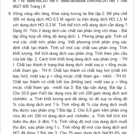
M ? W: www.hoc247.net F: www.facebook.com/hoc247.net T: 098
9627 405 Trang | 8
Vững vàng nền tảng, Khai sáng tương lai Bài tập 2: Để pha chế
300 ml dung dịch HCl 0,5 M người ta trộn dung dịch HCl 1,5 M
với dung dịch HCl 0,3 M. Tính thể tích mỗi dung dịch cần dùng ?
Dạng III: Trộn 2 dung dịch các chất tan phản ứng với nhau - Bài
tập tổng hợp về nồng độ dung dịch: 1. Phơng pháp giải: Tính số
mol các chất trớc phản ứng. Viết phương trình phản ứng xác
định chất tạo thành. Tính số mol các chất sau phản ứng. Tính
khối lượng, thể tích dung dịch sau phản ứng. Tính theo yêu cầu
của bài tập. 2. Cách tính khối lợng dung dịch sau phản ứng: - TH
I: Chất tạo thành ở trạng thái dung dịch: mdd sau p = tổng mcác
chất tham gia - TH II: Chất tạo thành có chất bay hơi (chất khí
bay hơi): mdd sau p = tổng mcác chất tham gia - mkhí - TH III:
Chất tạo thành có chất kết tủa (không tan): mdd sau p = tổng
mcác chất tham gia - mkết tủa 3. Bài tập vận dụng: Bài tập 1:
Cho 10,8 gam FeO tác dụng vừa đủ với 100 gam dung dịch axit
clohiđric. a. Tính khối lượng axit đã dùng, từ đó suy ra nồng độ
% của dung dịch axit ? b. Tính nồng độ % của dung dịch muối
thu được sau phản ứng ? Bài tập 2: Cho 6,5 gam kẽm phản ứng
vừa đủ với 100 ml dung dịch axit clohiđric. a. Tính thể tích khí
hiđro thu đợc ở đktc ? b. Tính nồng độ mol của dung dịch muối
thu đợc sau phản ứng ? c. Tính nồng độ mol của dung dịch axit
HCl đã dùng ? Bài tập 3: Cho 25 gam dung dịch NaOH 4% tác