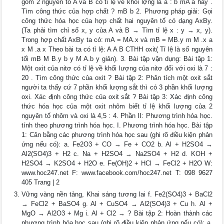
gồm 2 nguyên tố A và B có tỉ lệ về khối lợng là a : b mA a hay .
Tìm công thức của hợp chất ? mB b 2. Phương pháp giải: Gọi
công thức hóa học của hợp chất hai nguyên tố có dạng AxBy.
(Ta phải tìm chỉ số x, y của A và B → Tìm tỉ lệ x : y → x, y).
Trong hợp chất AxBy ta có: mA = MA.x và mB = MB.y m M .x a
x M .a x Theo bài ta có tỉ lệ: A A B CTHH oxit( Tỉ lệ là số nguyên
tối mB M B.y b y M A.b y giản). 3. Bài tập vận dụng: Bài tập 1:
Một oxit của nitơ có tỉ lệ về khối lượng của nitơ đối với oxi là 7 :
20 . Tìm công thức của oxit ? Bài tập 2: Phân tích một oxit sắt
người ta thấy cứ 7 phần khối lượng sắt thì có 3 phần khối lượng
oxi. Xác định công thức của oxit sắt ? Bài tập 3: Xác định công
thức hóa học của một oxit nhôm biết tỉ lệ khối lượng của 2
nguyên tố nhôm và oxi là 4,5 : 4. Phần II: Phương trình hóa học.
tính theo phương trình hóa học. I. Phương trình hóa học. Bài tập
1: Cân bằng các phương trình hóa học sau (ghi rõ điều kiện phản
ứng nếu có): a. Fe2O3 + CO → Fe + CO2 b. Al + H2SO4 →
Al2(SO4)3 + H2 c. Na + H2SO4 → Na2SO4 + H2 d. KOH +
H2SO4 → K2SO4 + H2O e. Fe(OH)2 + HCl → FeCl2 + H2O W:
www.hoc247.net F: www.facebook.com/hoc247.net T: 098 9627
405 Trang | 2
Vững vàng nền tảng, Khai sáng tương lai f. Fe2(SO4)3 + BaCl2
→ FeCl2 + BaSO4 g. Al + CuSO4 → Al2(SO4)3 + Cu h. Al +
MgO → Al2O3 + Mg i. Al + Cl2 → ? Bài tập 2: Hoàn thành các
phương trình hóa học sau (ghi rõ điều kiện phản ứng nếu có): a.