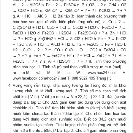
Al + ? → Al2O3 b. Fe + ? → Fe3O4 c. P + O2 → ? d. CH4 + O2
→ CO2 + H2O e. KMnO4 → K2MnO4 + ? + ? f. KClO3 → ? + ?
g. Al + HCl → AlCl3 + H2 Bài tập 3: Hoàn thành các phương trình
hóa học sau (ghi rõ điều kiện phản ứng nếu có): a. Cr + ? →
Cr2(SO4)3 + H2 b. CuO + HCl → CuCl2 + H2O c. Fe2O3 + ? →
FeCl3 + H2O d. Fe2O3 + H2SO4 → Fe2(SO4)3 + ? e. Zn + HCl
→ ? + H2O g. Zn(OH)2 + HCl → ZnCl2 + H2O h. Fe + ? → FeCl2
+ H2O i. Al + HCl → AlCl3 + H2 k. H2 + Fe2O3 → Fe + H2O l.
H2 + CuO → ? + ? m. CO + CuO → Cu + CO2 n. Fe3O4 + CO
→ ? + ? p. Fe + ? → FeCl2 + H2 r. ? + HCl → ZnCl2 + ? t. Al +
Fe2O3 → ? + ? s. Al + H2SO4 → ? + ? II. Tính theo phương
trình hóa học. 1. Tính số (n) mol theo khối lượng: m m n (mol) →
m n.M và M M n W: www.hoc247.net F:
www.facebook.com/hoc247.net T: 098 9627 405 Trang | 3
Vững vàng nền tảng, Khai sáng tương lai Trong đó: m là khối
lượng chất. M là khối lượng mol. 2. Tính số mol theo thể tích
chất khí ( V lít). V (lit ) n (mol) → V n.22,4(lit ) 22,4 3. Bài tập vận
dụng: Bài tập 1: Cho 32,5 gam kẽm tác dụng với dung dịch axit
clohiđric dư. Tính thể tích khí hiđro sinh ra (đktc) và khối lượng
muối kẽm clorua tạo thành ? Bài tập 2: Cho nhôm kim loại tác
dụng với dung dịch axit sunfuric (đủ). Biết có 34,2 gam muối
nhôm sunfat tạo thành. Tính lượng nhôm phản ứng và thể tích
khí hiđro thu đợc (đktc)? Bài tập 3: Cho 5,4 gam nhôm phản ứng