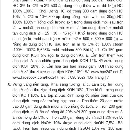
phần trăm ? - Giải: + Khối lượng HCl có trong 500 gam dung dịch
HCl 3% là: C%.m 3%.500 áp dụng công thức → m dd 15(g) HCl
100% 100% + Khối lượng HCl có trong 300 gam dung dịch HCl
10% là: C%.m 10%.300 áp dụng công thức → m dd 30(g) HCl
100% 100% * Tổng khối lượng axit trong dung dịch mới sau trộn
là: → mchất tan dung dịch mới = mchất tan dung dịch 1 + mchất
tan dung dịch 2 = 15 +30 = 45 (g) + Khối lượng dung dịch HCl
sau trộn là: mdd sau trộn = m1 + m2 = 500 + 300 = 800 (g) →
Nồng độ dung dịch HCl sau trộn: m m 45 C% ct .100% ctddm
.100% .100% 5,625% mdd mddsau 800 Bài tập 1: Có 150 gam
dung dịch KOH 5% (gọi là dung dịch A). a. Cần trộn thêm vào
dung dịch A bao nhiêu gam dung dịch KOH 12% để được dung
dịch KOH 10%. b. Cần hòa tan bao nhiêu gam KOH vào dung
dịch A để thu được dung dịch KOH 10%. W: www.hoc247.net F:
www.facebook.com/hoc247.net T: 098 9627 405 Trang | 7
Vững vàng nền tảng, Khai sáng tương lai c. Làm bay hơi dung
dịch A cũng thu đợc dung dịch KOH 10%. Tính khối lượng dung
dịch KOH 10%. Bài tập 2: Xác định nồng độ phần trăm của các
dung dịch trong các trường hợp sau: a. Pha thêm 20 gam nước
vào 80 gam dung dịch muối ăn có nồng độ 15%. b. Trộn 200 gam
dung dịch muối ăn có nồng độ 20% với 300 gam dung dịch muối
ăn có nồng độ 5%. c. Trộn 100 gam dung dịch NaOH a% với 50
gam dung dịch NaOH 10% được dung dịch NaOH 7,5%. Bài
tập3: Trộn bao nhiêu gam dung dịch H2SO4 10% với 150 gam