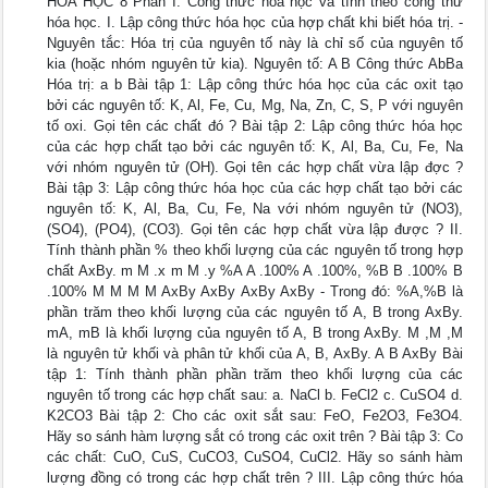
HÓA HỌC 8 Phần I: Công thức hóa học và tính theo công thứ
hóa học. I. Lập công thức hóa học của hợp chất khi biết hóa trị. -
Nguyên tắc: Hóa trị của nguyên tố này là chỉ số của nguyên tố
kia (hoặc nhóm nguyên tử kia). Nguyên tố: A B Công thức AbBa
Hóa trị: a b Bài tập 1: Lập công thức hóa học của các oxit tạo
bởi các nguyên tố: K, Al, Fe, Cu, Mg, Na, Zn, C, S, P với nguyên
tố oxi. Gọi tên các chất đó ? Bài tập 2: Lập công thức hóa học
của các hợp chất tạo bởi các nguyên tố: K, Al, Ba, Cu, Fe, Na
với nhóm nguyên tử (OH). Gọi tên các hợp chất vừa lập đợc ?
Bài tập 3: Lập công thức hóa học của các hợp chất tạo bởi các
nguyên tố: K, Al, Ba, Cu, Fe, Na với nhóm nguyên tử (NO3),
(SO4), (PO4), (CO3). Gọi tên các hợp chất vừa lập được ? II.
Tính thành phần % theo khối lượng của các nguyên tố trong hợp
chất AxBy. m M .x m M .y %A A .100% A .100%, %B B .100% B
.100% M M M M AxBy AxBy AxBy AxBy - Trong đó: %A,%B là
phần trăm theo khối lượng của các nguyên tố A, B trong AxBy.
mA, mB là khối lượng của nguyên tố A, B trong AxBy. M ,M ,M
là nguyên tử khối và phân tử khối của A, B, AxBy. A B AxBy Bài
tập 1: Tính thành phần phần trăm theo khối lượng của các
nguyên tố trong các hợp chất sau: a. NaCl b. FeCl2 c. CuSO4 d.
K2CO3 Bài tập 2: Cho các oxit sắt sau: FeO, Fe2O3, Fe3O4.
Hãy so sánh hàm lượng sắt có trong các oxit trên ? Bài tập 3: Co
các chất: CuO, CuS, CuCO3, CuSO4, CuCl2. Hãy so sánh hàm
lượng đồng có trong các hợp chất trên ? III. Lập công thức hóa