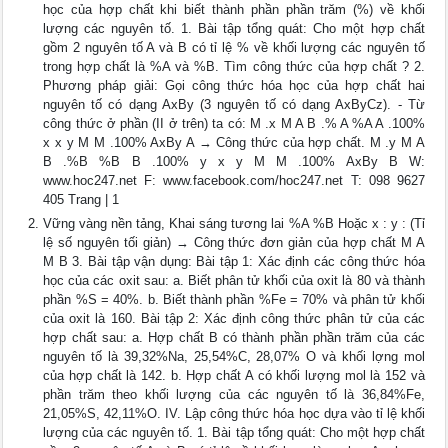
học của hợp chất khi biết thành phần phần trăm (%) về khối
lượng các nguyên tố. 1. Bài tập tổng quát: Cho một hợp chất
gồm 2 nguyên tố A và B có tỉ lệ % về khối lượng các nguyên tố
trong hợp chất là %A và %B. Tìm công thức của hợp chất ? 2.
Phương pháp giải: Gọi công thức hóa học của hợp chất hai
nguyên tố có dạng AxBy (3 nguyên tố có dạng AxByCz). - Từ
công thức ở phần (II ở trên) ta có: M .x M A B .% A %A A .100%
x x y M M .100% AxBy A → Công thức của hợp chất. M .y M A
B .%B %B B .100% y x y M M .100% AxBy B W:
www.hoc247.net F: www.facebook.com/hoc247.net T: 098 9627
405 Trang | 1
Vững vàng nền tảng, Khai sáng tương lai %A %B Hoặc x : y : (Tỉ
lệ số nguyên tối giản) → Công thức đơn giản của hợp chất M A
M B 3. Bài tập vận dụng: Bài tập 1: Xác định các công thức hóa
học của các oxit sau: a. Biết phân tử khối của oxit là 80 và thành
phần %S = 40%. b. Biết thành phần %Fe = 70% và phân tử khối
của oxit là 160. Bài tập 2: Xác định công thức phân tử của các
hợp chất sau: a. Hợp chất B có thành phần phần trăm của các
nguyên tố là 39,32%Na, 25,54%C, 28,07% O và khối lợng mol
của hợp chất là 142. b. Hợp chất A có khối lượng mol là 152 và
phần trăm theo khối lượng của các nguyên tố là 36,84%Fe,
21,05%S, 42,11%O. IV. Lập công thức hóa học dựa vào tỉ lệ khối
lượng của các nguyên tố. 1. Bài tập tổng quát: Cho một hợp chất