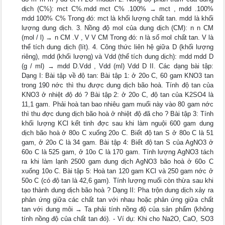
dịch (C%): mct C%.mdd mct C% .100% → mct , mdd .100%
mdd 100% C% Trong đó: mct là khối lượng chất tan. mdd là khối
lượng dung dịch. 3. Nồng độ mol của dung dịch (CM): n n CM
(mol / l) → n CM .V , V V CM Trong đó: n là số mol chất tan. V là
thể tích dung dịch (lít). 4. Công thức liên hệ giữa D (khối lượng
riêng), mdd (khối lượng) và Vdd (thể tích dung dịch): mdd mdd D
(g / ml) → mdd D.Vdd , Vdd (ml) Vdd D II. Các dạng bài tập:
Dạng I: Bài tập về độ tan: Bài tập 1: ở 20o C, 60 gam KNO3 tan
trong 190 nớc thì thu được dung dịch bão hoà. Tính độ tan của
KNO3 ở nhiệt độ đó ? Bài tập 2: ở 20o C, độ tan của K2SO4 là
11,1 gam. Phải hoà tan bao nhiêu gam muối này vào 80 gam nớc
thì thu đợc dung dịch bão hoà ở nhiệt độ đã cho ? Bài tập 3: Tính
khối lượng KCl kết tinh đợc sau khi làm nguội 600 gam dung
dịch bão hoà ở 80o C xuống 20o C. Biết độ tan S ở 80o C là 51
gam, ở 20o C là 34 gam. Bài tập 4: Biết độ tan S của AgNO3 ở
60o C là 525 gam, ở 10o C là 170 gam. Tính lượng AgNO3 tách
ra khi làm lạnh 2500 gam dung dịch AgNO3 bão hoà ở 60o C
xuống 10o C. Bài tập 5: Hoà tan 120 gam KCl và 250 gam nớc ở
50o C (có độ tan là 42,6 gam). Tính lượng muối còn thừa sau khi
tạo thành dung dịch bão hoà ? Dạng II: Pha trộn dung dịch xảy ra
phản ứng giữa các chất tan với nhau hoặc phản ứng giữa chất
tan với dung môi → Ta phải tính nồng độ của sản phẩm (không
tính nồng độ của chất tan đó). - Ví dụ: Khi cho Na2O, CaO, SO3