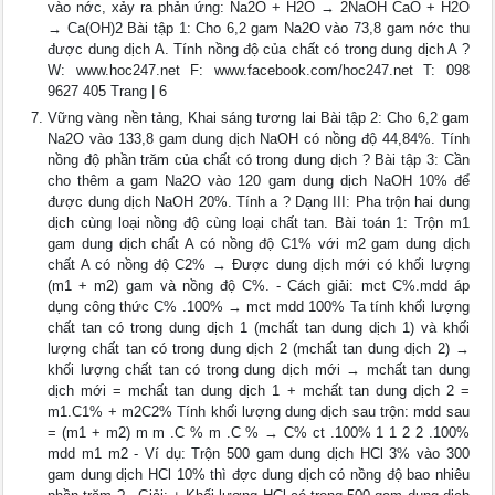
vào nớc, xảy ra phản ứng: Na2O + H2O → 2NaOH CaO + H2O
→ Ca(OH)2 Bài tập 1: Cho 6,2 gam Na2O vào 73,8 gam nớc thu
được dung dịch A. Tính nồng độ của chất có trong dung dịch A ?
W: www.hoc247.net F: www.facebook.com/hoc247.net T: 098
9627 405 Trang | 6
Vững vàng nền tảng, Khai sáng tương lai Bài tập 2: Cho 6,2 gam
Na2O vào 133,8 gam dung dịch NaOH có nồng độ 44,84%. Tính
nồng độ phần trăm của chất có trong dung dịch ? Bài tập 3: Cần
cho thêm a gam Na2O vào 120 gam dung dịch NaOH 10% để
được dung dịch NaOH 20%. Tính a ? Dạng III: Pha trộn hai dung
dịch cùng loại nồng độ cùng loại chất tan. Bài toán 1: Trộn m1
gam dung dịch chất A có nồng độ C1% với m2 gam dung dịch
chất A có nồng độ C2% → Được dung dịch mới có khối lượng
(m1 + m2) gam và nồng độ C%. - Cách giải: mct C%.mdd áp
dụng công thức C% .100% → mct mdd 100% Ta tính khối lượng
chất tan có trong dung dịch 1 (mchất tan dung dịch 1) và khối
lượng chất tan có trong dung dịch 2 (mchất tan dung dịch 2) →
khối lượng chất tan có trong dung dịch mới → mchất tan dung
dịch mới = mchất tan dung dịch 1 + mchất tan dung dịch 2 =
m1.C1% + m2C2% Tính khối lượng dung dịch sau trộn: mdd sau
= (m1 + m2) m m .C % m .C % → C% ct .100% 1 1 2 2 .100%
mdd m1 m2 - Ví dụ: Trộn 500 gam dung dịch HCl 3% vào 300
gam dung dịch HCl 10% thì đợc dung dịch có nồng độ bao nhiêu