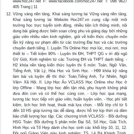
www.hoc247.net F: www.facebook.com/hoc247.net T: 098 9627
405 Trang | 11
Vững vàng nền tảng, Khai sáng tương lai Vững vàng nền tảng,
Khai sáng tương lai Website Hoc247.vn cung cấp một môi
trường học trực tuyến sinh động, nhiều tiện ích thông minh, nội
dung bài giảng được biên soạn công phu và giảng dạy bởi những
giáo viên nhiều năm kinh nghiệm, giỏi về kiến thức chuyên môn
lẫn kỹ năng sư phạm đến từ các trường Đại học và các trường
chuyên danh tiếng. I. Luyện Thi Online Học mọi lúc, mọi nơi, mọi
thiết bi – Tiết kiệm 90% - Luyên thi ĐH, THPT QG v ới đội ngũ
GV Giỏi, Kinh nghiệm từ các Trường ĐH và THPT danh tiếng. -
H2 khóa nền tảng kiến thức luyên thi 6 môn: Toán, Ngữ Văn,
Tiếng Anh, Vật Lý, Hóa Học và Sinh Học. - H99 khóa kỹ năng
làm bài và luyện đề thi thử: Toán,Tiếng Anh, Tư Nhiên, Ngữ
Văn+ Xã Hội. II. Lớp Học Ảo VCLASS Học Online như Học ở
lớp Offline - Mang lớp học đến tận nhà, phụ huynh không phải
đưa đón con và có thể học cùng con. - Lớp học qua mạng,
tương tác trực tiếp với giáo viên, huấn luyện viên. - Học phí tiết
kiệm, lịch học linh hoạt, thoải mái lựa chọn. - Mỗi lớp chỉ từ 5
đến 10 HS giúp tương tác dễ dàng, được hỗ trợ kịp thời và đảm
bảo chất lượng học tập. Các chương trình VCLASS: - Bồi dưỡng
HSG Toán: Bồi dưỡng 5 phân môn Đại Số, Số Học, Giải Tích,
Hình Học và Tổ Hợp dành cho học sinh các khối lớp 10, 11, 12.
Đội ngũ Giảng Viên giàu kinh nghiệm: TS. Lê Bá Khánh Trình,