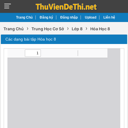
Trang Chủ
Đăng ký
Đăng nhập
Upload
Liên hệ
›
›
›
Trang Chủ
Trung Học Cơ Sở
Lớp 8
Hóa Học 8
Các dạng bài tập Hóa học 8