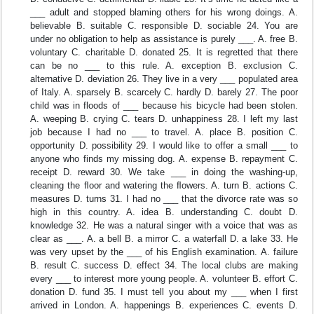
___ adult and stopped blaming others for his wrong doings. A.
believable B. suitable C. responsible D. sociable 24. You are
under no obligation to help as assistance is purely ___. A. free B.
voluntary C. charitable D. donated 25. It is regretted that there
can be no ___ to this rule. A. exception B. exclusion C.
alternative D. deviation 26. They live in a very ___ populated area
of Italy. A. sparsely B. scarcely C. hardly D. barely 27. The poor
child was in floods of ___ because his bicycle had been stolen.
A. weeping B. crying C. tears D. unhappiness 28. I left my last
job because I had no ___ to travel. A. place B. position C.
opportunity D. possibility 29. I would like to offer a small ___ to
anyone who finds my missing dog. A. expense B. repayment C.
receipt D. reward 30. We take ___ in doing the washing-up,
cleaning the ﬂoor and watering the ﬂowers. A. turn B. actions C.
measures D. turns 31. I had no ___ that the divorce rate was so
high in this country. A. idea B. understanding C. doubt D.
knowledge 32. He was a natural singer with a voice that was as
clear as ___. A. a bell B. a mirror C. a waterfall D. a lake 33. He
was very upset by the ___ of his English examination. A. failure
B. result C. success D. effect 34. The local clubs are making
every ___ to interest more young people. A. volunteer B. effort C.
donation D. fund 35. I must tell you about my ___ when I first
arrived in London. A. happenings B. experiences C. events D.