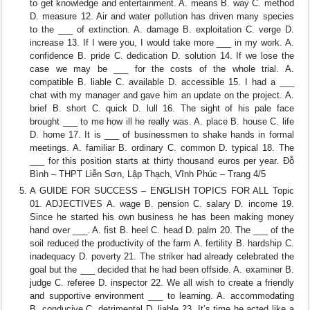
to get knowledge and entertainment. A. means B. way C. method
D. measure 12. Air and water pollution has driven many species
to the ___ of extinction. A. damage B. exploitation C. verge D.
increase 13. If I were you, I would take more ___ in my work. A.
confidence B. pride C. dedication D. solution 14. If we lose the
case we may be ___ for the costs of the whole trial. A.
compatible B. liable C. available D. accessible 15. I had a ___
chat with my manager and gave him an update on the project. A.
brief B. short C. quick D. lull 16. The sight of his pale face
brought ___ to me how ill he really was. A. place B. house C. life
D. home 17. It is ___ of businessmen to shake hands in formal
meetings. A. familiar B. ordinary C. common D. typical 18. The
___ for this position starts at thirty thousand euros per year. Đỗ
Bình – THPT Liễn Sơn, Lập Thạch, Vĩnh Phúc – Trang 4/5
A GUIDE FOR SUCCESS – ENGLISH TOPICS FOR ALL Topic
01. ADJECTIVES A. wage B. pension C. salary D. income 19.
Since he started his own business he has been making money
hand over ___. A. fist B. heel C. head D. palm 20. The ___ of the
soil reduced the productivity of the farm A. fertility B. hardship C.
inadequacy D. poverty 21. The striker had already celebrated the
goal but the ___ decided that he had been offside. A. examiner B.
judge C. referee D. inspector 22. We all wish to create a friendly
and supportive environment ___ to learning. A. accommodating
B. conducive C. detrimental D. liable 23. It’s time he acted like a