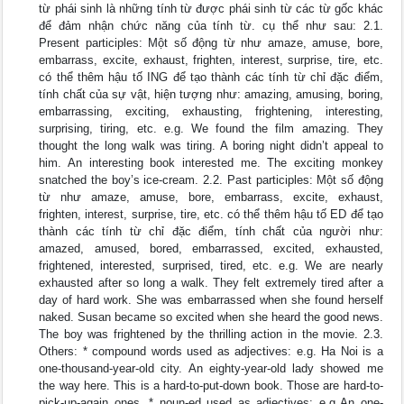
từ phái sinh là những tính từ được phái sinh từ các từ gốc khác
để đảm nhận chức năng của tính từ. cụ thể như sau: 2.1.
Present participles: Một số động từ như amaze, amuse, bore,
embarrass, excite, exhaust, frighten, interest, surprise, tire, etc.
có thể thêm hậu tố ING để tạo thành các tính từ chỉ đặc điểm,
tính chất của sự vật, hiện tượng như: amazing, amusing, boring,
embarrassing, exciting, exhausting, frightening, interesting,
surprising, tiring, etc. e.g. We found the film amazing. They
thought the long walk was tiring. A boring night didn’t appeal to
him. An interesting book interested me. The exciting monkey
snatched the boy’s ice-cream. 2.2. Past participles: Một số động
từ như amaze, amuse, bore, embarrass, excite, exhaust,
frighten, interest, surprise, tire, etc. có thể thêm hậu tố ED để tạo
thành các tính từ chỉ đặc điểm, tính chất của người như:
amazed, amused, bored, embarrassed, excited, exhausted,
frightened, interested, surprised, tired, etc. e.g. We are nearly
exhausted after so long a walk. They felt extremely tired after a
day of hard work. She was embarrassed when she found herself
naked. Susan became so excited when she heard the good news.
The boy was frightened by the thrilling action in the movie. 2.3.
Others: * compound words used as adjectives: e.g. Ha Noi is a
one-thousand-year-old city. An eighty-year-old lady showed me
the way here. This is a hard-to-put-down book. Those are hard-to-
pick-up-again ones. * noun-ed used as adjectives: e.g An one-