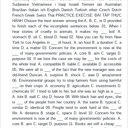
Sudanese Vietnamese i Iraqi Israeli Yemeni ian Australian
Brazilian Italian ish English Danish Turkish other Czech Dutch
French Greek Swiss Thai PRACTICE EXECISE: BÀI TẬP THỰC
HÀNH Choose the best answer among the A, B, C, or D provided
to finish each of the incomplete sentences below. 01. When I
hear stories of cruelty to animals, it makes my ___ boil. A.
stomach B. oil C. blood D. head 02. Now you can fly from New
York to Los Angeles in ___ of hours. A. an hour B. a duration C. a
time D. a matter 03. Concern for the environment is now at the
___ of many governments' policies. A. core B. aim C. target D.
purpose 04. If we lose the case we may be ___ for the costs of
the whole trial. A. compatible B. liable C. available D. accessible
05. We were all in ___ of the fact that the new manager was our
old-friend Duncan. A. surprise B. shock C. awe D. amazement
06. Environmental groups try to stop farmers from using harmful
___ on their crops. A. economy B. agriculture C. investments D.
chemicals 07. I tried to talk to her, but she was as high as a ___.
A. kite B. wall C. sky D. house 08. With black hair and eyes, she
is ___ of the people from her country. A. the same B. typical C.
similar D. identical 09. People tend to work hard at this ___ of
life. A. distance B. stage C. space D. level 10. Concern for the
environment is now at the ___ of many governments' policies. A.
core B. aim C. target D. purpose 11. Books are still a cheap ___