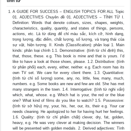
tính từ
A GUIDE FOR SUCCESS – ENGLISH TOPICS FOR ALL Topic
01. ADJECTIVES Chuyên đề 01. ADJECTIVES – TÍNH TỪ I.
Definition: Words that denote colours, sizes, shapes, weights,
characteristics, quality, quantity, and states of things, persons,
actions, etc. Là từ dùng để chỉ màu sắc, kích cỡ, hình dạng,
trọng lượng, đặc điểm, chất lượng, số lượng, và trạng thái của
sự vật, hiện tượng. II. Kinds (Classification): phân loại 1. Main
kinds: phân loại chính 1.1. Demonstrative: (tính từ chỉ định) this,
that, those, these. e.g. This book is mine and that is yours. I’d
like to have a look at those shoes, please. 1.2. Distributive: (tính
từ phân phối) each, every, either, neither. e.g. Each room has its
own TV set. We care for every client there. 1.3. Quantitative:
(tính từ chỉ số lượng) some, any, no, little, few, many, much,
numbers. e.g. Some books are new and few are old. She has met
many strangers in the town. 1.4. Interrogative: (tính từ nghi vấn)
which, what, whose. e.g. Which hat is your, the red or the blue
one? What kind of films do you like to watch? 1.5. Possessive:
(tính từ sở hữu) my, your, his, her, our, its, their e.g. Your car
needs cleaning. He apologized to her for having hurt her feelings.
1.6. Quality: (tính từ chỉ phẩm chất) clever, dry, fat, golden,
heavy, e.g. He was very clever at making decision. The winners
will be presented with golden medals. 2. Derived adjectives: Tính