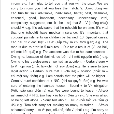
inform e.g. I am glad to tell you that you win the prize. We are
sorry to inform you that you lose the match. 9. Được dùng với
các tính từ sau: advisable, inadvisable, better, best, desirable,
essential, good, important, necessary, unnecessary, vital,
compulsory, suggested, etc. It - be – adj that S – V (không chia)/
should V e.g. It’s advisable that he (should) be on-time. It’s vital
that one (should) have medical insurance. It’s important that
corporal punishments on children be banned. 10. Special cases:
các cấu trúc đặc biệt - Due: (sắp xảy ra chỉ thời gian) e.g. The
race is due to start in 5 minutes. - Due to: a result of (vì, do bởi,
chỉ một kết quả) e.g. The accident was due to his carelessness. -
Owing to: because of (bởi vì, do bởi, chỉ một nguyên nhân) e.g.
Owing to his carelessness, we had an accident. - Certain/ sure +
to V= opinion (chắc là – chỉ một suy đoán) e.g. He is sure to take
legal action. - Certain/ sure that + (clause) = opinion (chắc là –
chỉ một suy đoán) e.g. I am certain that the price will be higher. -
Certain/ sure/ confident of + N/G: (chỉ sự quyết tâm) e.g. He was
sure of entering the haunted house. - Bound + to V= obligation
(Việc sắp sửa diễn ra) e.g. We were bound to leave. - Afraid/
ashamed of + N/G: (sợ hay xấu hổ vì điều gì) e.g. She was afraid
of being left alone. - Sorry for/ about + N/G: (hối tiếc về điều gì
đó) e.g. Tom felt sorry for making so many mistakes. - Afraid/
ashamed/ sorry + to V: (sợ, xấu hổ, tiếc vì phải ) e.g. I’m sorry to