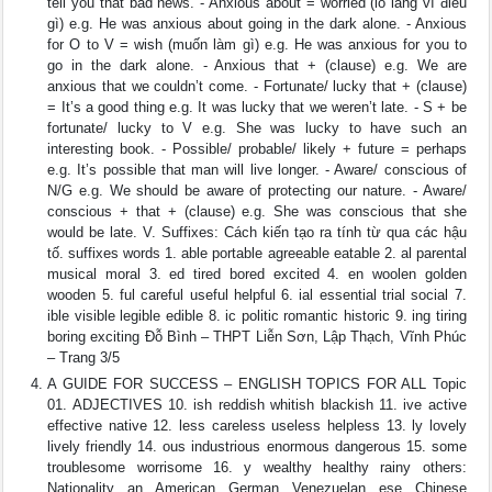
tell you that bad news. - Anxious about = worried (lo lắng vì điều
gì) e.g. He was anxious about going in the dark alone. - Anxious
for O to V = wish (muốn làm gì) e.g. He was anxious for you to
go in the dark alone. - Anxious that + (clause) e.g. We are
anxious that we couldn’t come. - Fortunate/ lucky that + (clause)
= It’s a good thing e.g. It was lucky that we weren’t late. - S + be
fortunate/ lucky to V e.g. She was lucky to have such an
interesting book. - Possible/ probable/ likely + future = perhaps
e.g. It’s possible that man will live longer. - Aware/ conscious of
N/G e.g. We should be aware of protecting our nature. - Aware/
conscious + that + (clause) e.g. She was conscious that she
would be late. V. Suffixes: Cách kiến tạo ra tính từ qua các hậu
tố. suffixes words 1. able portable agreeable eatable 2. al parental
musical moral 3. ed tired bored excited 4. en woolen golden
wooden 5. ful careful useful helpful 6. ial essential trial social 7.
ible visible legible edible 8. ic politic romantic historic 9. ing tiring
boring exciting Đỗ Bình – THPT Liễn Sơn, Lập Thạch, Vĩnh Phúc
– Trang 3/5
A GUIDE FOR SUCCESS – ENGLISH TOPICS FOR ALL Topic
01. ADJECTIVES 10. ish reddish whitish blackish 11. ive active
effective native 12. less careless useless helpless 13. ly lovely
lively friendly 14. ous industrious enormous dangerous 15. some
troublesome worrisome 16. y wealthy healthy rainy others:
Nationality an American German Venezuelan ese Chinese