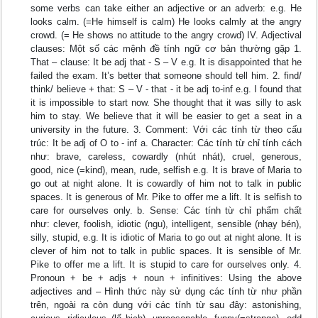
some verbs can take either an adjective or an adverb: e.g. He
looks calm. (=He himself is calm) He looks calmly at the angry
crowd. (= He shows no attitude to the angry crowd) IV. Adjectival
clauses: Một số các mệnh đề tính ngữ cơ bản thường gặp 1.
That – clause: It be adj that - S – V e.g. It is disappointed that he
failed the exam. It’s better that someone should tell him. 2. find/
think/ believe + that: S – V - that - it be adj to-inf e.g. I found that
it is impossible to start now. She thought that it was silly to ask
him to stay. We believe that it will be easier to get a seat in a
university in the future. 3. Comment: Với các tính từ theo cấu
trúc: It be adj of O to - inf a. Character: Các tính từ chỉ tính cách
như: brave, careless, cowardly (nhút nhát), cruel, generous,
good, nice (=kind), mean, rude, selfish e.g. It is brave of Maria to
go out at night alone. It is cowardly of him not to talk in public
spaces. It is generous of Mr. Pike to offer me a lift. It is selfish to
care for ourselves only. b. Sense: Các tính từ chỉ phẩm chất
như: clever, foolish, idiotic (ngu), intelligent, sensible (nhạy bén),
silly, stupid, e.g. It is idiotic of Maria to go out at night alone. It is
clever of him not to talk in public spaces. It is sensible of Mr.
Pike to offer me a lift. It is stupid to care for ourselves only. 4.
Pronoun + be + adjs + noun + infinitives: Using the above
adjectives and – Hình thức này sử dụng các tính từ như phần
trên, ngoài ra còn dung với các tính từ sau đây: astonishing,