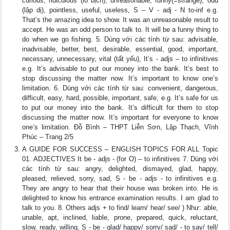
curious, ridiculous (lố bịch), unreasonable, funny(=strange), odd
(lập dị), pointless, useful, useless, S – V - adj - N to-inf e.g.
That’s the amazing idea to show. It was an unreasonable result to
accept. He was an odd person to talk to. It will be a funny thing to
do when we go fishing. 5. Dùng với các tính từ sau: advisable,
inadvisable, better, best, desirable, essential, good, important,
necessary, unnecessary, vital (tất yếu), It’s - adjs – to infinitives
e.g. It’s advisable to put our money into the bank. It’s best to
stop discussing the matter now. It’s important to know one’s
limitation. 6. Dùng với các tính từ sau: convenient, dangerous,
difficult, easy, hard, possible, important, safe, e.g. It’s safe for us
to put our money into the bank. It’s difficult for them to stop
discussing the matter now. It’s important for everyone to know
one’s limitation. Đỗ Bình – THPT Liễn Sơn, Lập Thạch, Vĩnh
Phúc – Trang 2/5
A GUIDE FOR SUCCESS – ENGLISH TOPICS FOR ALL Topic
01. ADJECTIVES It be - adjs - (for O) – to infinitives 7. Dùng với
các tính từ sau: angry, delighted, dismayed, glad, happy,
pleased, relieved, sorry, sad, S - be - adjs - to infinitives e.g.
They are angry to hear that their house was broken into. He is
delighted to know his entrance examination results. I am glad to
talk to you. 8. Others adjs + to find/ learn/ hear/ see/ ) Như: able,
unable, apt, inclined, liable, prone, prepared, quick, reluctant,
slow, ready, willing, S - be - glad/ happy/ sorry/ sad/ - to say/ tell/