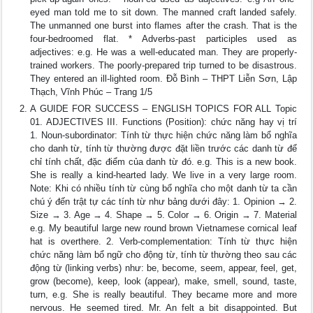
eyed man told me to sit down. The manned craft landed safely.
The unmanned one burst into flames after the crash. That is the
four-bedroomed flat. * Adverbs-past participles used as
adjectives: e.g. He was a well-educated man. They are properly-
trained workers. The poorly-prepared trip turned to be disastrous.
They entered an ill-lighted room. Đỗ Bình – THPT Liễn Sơn, Lập
Thạch, Vĩnh Phúc – Trang 1/5
A GUIDE FOR SUCCESS – ENGLISH TOPICS FOR ALL Topic
01. ADJECTIVES III. Functions (Position): chức năng hay vị trí
1. Noun-subordinator: Tính từ thực hiện chức năng làm bổ nghĩa
cho danh từ, tính từ thường được đặt liền trước các danh từ để
chỉ tính chất, đặc điểm của danh từ đó. e.g. This is a new book.
She is really a kind-hearted lady. We live in a very large room.
Note: Khi có nhiều tính từ cùng bổ nghĩa cho một danh từ ta cần
chú ý đến trật tự các tính từ như bảng dưới đây: 1. Opinion → 2.
Size → 3. Age → 4. Shape → 5. Color → 6. Origin → 7. Material
e.g. My beautiful large new round brown Vietnamese cornical leaf
hat is overthere. 2. Verb-complementation: Tính từ thực hiện
chức năng làm bổ ngữ cho động từ, tính từ thường theo sau các
động từ (linking verbs) như: be, become, seem, appear, feel, get,
grow (become), keep, look (appear), make, smell, sound, taste,
turn, e.g. She is really beautiful. They became more and more
nervous. He seemed tired. Mr. An felt a bit disappointed. But