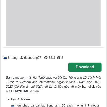
8 trang
doantrang27
3211
2
Download
Bạn đang xem tài liệu
"Ngữ pháp và bài tập Tiếng anh 10 Sách Mới
- Unit 7: Vietnam and international organisations - Năm học 2022-
2023 (Có đáp án chi tiết)"
, để tải tài liệu gốc về máy bạn click vào
nút
DOWNLOAD
ở trên
Tài liệu đính kèm:
ngu_phap_va_bai_tap_tieng_anh_10_sach_moi_unit_7_vietna