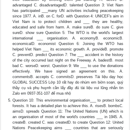
advantaged C. disadvantagedD. talented Question 3: Viet Nam
has participated ___many UN activities including peacekeeping
since 1977. A. inB. on C. forD. with Question 4: UNICEF's aim in
Viet Nam is to protect children and ___ they are healthy,
educated and safe from harm. A. make sureB. do sure C. give
sureD. show sure Question 5: The WTO is the world's largest
international ___ organisation. A. economyB. economicB.
economicalD. economist Question 6: Joining the WTO has
helped Viet Nam ___ its economic growth. A. provideB. promote
C. preventD. predict Question 7: The ___ accident in the history
of the city occurred last night on the Freeway. A. badestB. most
bad C. worseD. worst. Question 9: We ___ to use the donations
effectively. We have signed an agreement on this. A.
commentsB. accepts C. commitsD. preserves Tài liệu dạy học
GLOBAL SUCCESS Lớp 10 rất hay do nhúm em biờn soạn, quý
thầy cụ và phụ huynh cần lấy đầy đủ tài liệu vui lũng nhắn tin
Zalo em 0937-351-107 để mua nhộ
Question 10: This environmental organisation___ to protect local
forests. It has a detailed plan to achieve this. A. risesB. bombsC.
aimsD. spreads Question 11: The United Nations (UN) which is
an organisation of most of the world's countries ___ in 1945. A.
createB. created C. was createdD. to create Question 12: United
Nations Peacekeeping aims ___ countries that are seriously