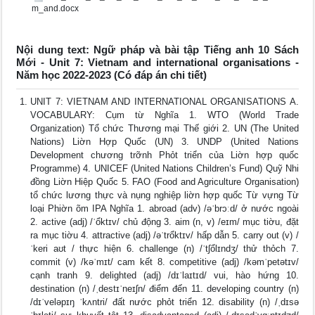
m_and.docx
Nội dung text: Ngữ pháp và bài tập Tiếng anh 10 Sách
Mới - Unit 7: Vietnam and international organisations -
Năm học 2022-2023 (Có đáp án chi tiết)
UNIT 7: VIETNAM AND INTERNATIONAL ORGANISATIONS A.
VOCABULARY: Cụm từ Nghĩa 1. WTO (World Trade
Organization) Tổ chức Thương mại Thế giới 2. UN (The United
Nations) Liờn Hợp Quốc (UN) 3. UNDP (United Nations
Development chương trỡnh Phỏt triển của Liờn hợp quốc
Programme) 4. UNICEF (United Nations Children’s Fund) Quỹ Nhi
đồng Liờn Hiệp Quốc 5. FAO (Food and Agriculture Organisation)
tổ chức lương thực và nụng nghiệp liờn hợp quốc Từ vựng Từ
loại Phiờn õm IPA Nghĩa 1. abroad (adv) /əˈbrɔːd/ ở nước ngoài
2. active (adj) /ˈổktɪv/ chủ động 3. aim (n, v) /eɪm/ mục tiờu, đặt
ra mục tiờu 4. attractive (adj) /əˈtrổktɪv/ hấp dẫn 5. carry out (v) /
ˈkeri aʊt / thực hiện 6. challenge (n) /ˈtʃổlɪndʒ/ thử thỏch 7.
commit (v) /kəˈmɪt/ cam kết 8. competitive (adj) /kəmˈpetətɪv/
cạnh tranh 9. delighted (adj) /dɪˈlaɪtɪd/ vui, hào hứng 10.
destination (n) /ˌdestɪˈneɪʃn/ điểm đến 11. developing country (n)
/dɪˈveləpɪŋ ˈkʌntri/ đất nước phỏt triển 12. disability (n) /ˌdɪsə