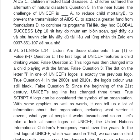
AIDS C. children infected fatal diseases D. children suffered the
aftermath of natural disasters Question 5: In the near future, the
challenge of UNICEF is ___ A. to reduce child mortalityB. to
prevent the transmission of AIDS C. to attract a greater fund from
foundations D. to continue its programs Tài liệu dạy học GLOBAL
SUCCESS Lớp 10 rất hay do nhúm em biờn soạn, quý thầy cụ
và phụ huynh cần lấy đầy đủ tài liệu vui lũng nhắn tin Zalo em
0937-351-107 để mua nhộ
V-LISTENING E14: Listen. Are these statements True (T) or
False (F)? Question 1: The first logo of UNICEF features a child
drinking water. False Question 2: This logo was then changed into
a child playing with the father. False Question 3: The dot on the
letter "i" in one of UNICEF's logos is exactly the previous logo.
True Question 4: In the 2000s and 2010s, the logo's colour was
still black. False Question 5: Since the beginning of the 21st
century, UNICEF's tag line has changed three times. True
SCRIPT A logo can be considered the symbol of an organisation.
With some graphics as well as words, it can tell us a lot of
information about that organisation, including what sector it
covers, what type of people it works towards and so on. Let's
take a look at some logos of UNICEF, the United Nations
International Children's Emergency Fund, over the years. In the
first logo of UNICEF, which was used in 1953, we can see a child
drinking milk from a cup. This demonstrates the main activity of