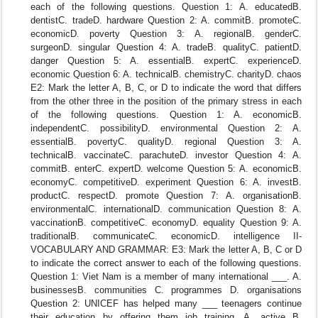
each of the following questions. Question 1: A. educatedB.
dentistC. tradeD. hardware Question 2: A. commitB. promoteC.
economicD. poverty Question 3: A. regionalB. genderC.
surgeonD. singular Question 4: A. tradeB. qualityC. patientD.
danger Question 5: A. essentialB. expertC. experienceD.
economic Question 6: A. technicalB. chemistryC. charityD. chaos
E2: Mark the letter A, B, C, or D to indicate the word that differs
from the other three in the position of the primary stress in each
of the following questions. Question 1: A. economicB.
independentC. possibilityD. environmental Question 2: A.
essentialB. povertyC. qualityD. regional Question 3: A.
technicalB. vaccinateC. parachuteD. investor Question 4: A.
commitB. enterC. expertD. welcome Question 5: A. economicB.
economyC. competitiveD. experiment Question 6: A. investB.
productC. respectD. promote Question 7: A. organisationB.
environmentalC. internationalD. communication Question 8: A.
vaccinationB. competitiveC. economyD. equality Question 9: A.
traditionalB. communicateC. economicD. intelligence II-
VOCABULARY AND GRAMMAR: E3: Mark the letter A, B, C or D
to indicate the correct answer to each of the following questions.
Question 1: Viet Nam is a member of many international ___. A.
businessesB. communities C. programmes D. organisations
Question 2: UNICEF has helped many ___ teenagers continue
their education by offering them job training. A. active B.