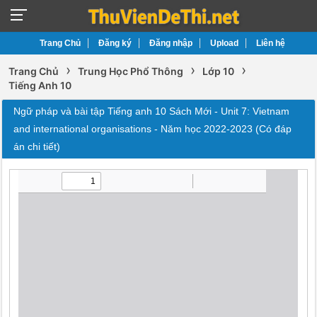
Trang Chủ
Đăng ký
Đăng nhập
Upload
Liên hệ
›
›
›
Trang Chủ
Trung Học Phổ Thông
Lớp 10
Tiếng Anh 10
Ngữ pháp và bài tập Tiếng anh 10 Sách Mới - Unit 7: Vietnam
and international organisations - Năm học 2022-2023 (Có đáp
án chi tiết)