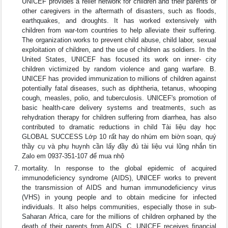
UNICEF provides a relief network for children and their parents or
other caregivers in the aftermath of disasters, such as floods,
earthquakes, and droughts. It has worked extensively with
children from war-tom countries to help alleviate their suffering.
The organization works to prevent child abuse, child labor, sexual
exploitation of children, and the use of children as soldiers. In the
United States, UNICEF has focused its work on inner- city
children victimized by random violence and gang warfare. B.
UNICEF has provided immunization to millions of children against
potentially fatal diseases, such as diphtheria, tetanus, whooping
cough, measles, polio, and tuberculosis. UNICEF's promotion of
basic health-care delivery systems and treatments, such as
rehydration therapy for children suffering from diarrhea, has also
contributed to dramatic reductions in child Tài liệu dạy học
GLOBAL SUCCESS Lớp 10 rất hay do nhúm em biờn soạn, quý
thầy cụ và phụ huynh cần lấy đầy đủ tài liệu vui lũng nhắn tin
Zalo em 0937-351-107 để mua nhộ
mortality. In response to the global epidemic of acquired
immunodeficiency syndrome (AIDS), UNICEF works to prevent
the transmission of AIDS and human immunodeficiency virus
(VHS) in young people and to obtain medicine for infected
individuals. It also helps communities, especially those in sub-
Saharan Africa, care for the millions of children orphaned by the
death of their parents from AIDS. C. UNICEF receives financial