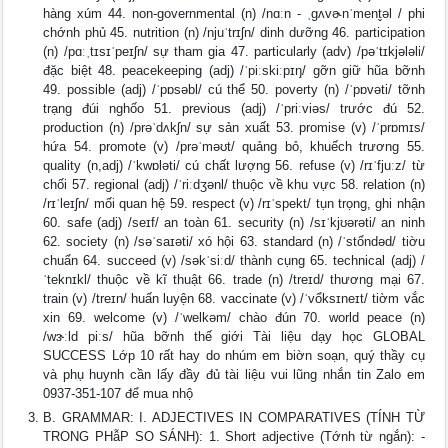
hàng xúm 44. non-governmental (n) /nɑːn - ˌɡʌvɚnˈment̬əl / phi
chớnh phủ 45. nutrition (n) /njuˈtrɪʃn/ dinh dưỡng 46. participation
(n) /pɑːˌtɪsɪˈpeɪʃn/ sự tham gia 47. particularly (adv) /pəˈtɪkjələli/
đặc biệt 48. peacekeeping (adj) /ˈpiːskiːpɪŋ/ gỡn giữ hũa bỡnh
49. possible (adj) /ˈpɒsəbl/ cú thể 50. poverty (n) /ˈpɒvəti/ tỡnh
trạng đúi nghốo 51. previous (adj) /ˈpriːviəs/ trước đú 52.
production (n) /prəˈdʌkʃn/ sự sản xuất 53. promise (v) /ˈprɒmɪs/
hứa 54. promote (v) /prəˈməʊt/ quảng bỏ, khuếch trương 55.
quality (n,adj) /ˈkwɒləti/ cú chất lượng 56. refuse (v) /rɪˈfjuːz/ từ
chối 57. regional (adj) /ˈriːdʒənl/ thuộc về khu vực 58. relation (n)
/rɪˈleɪʃn/ mối quan hệ 59. respect (v) /rɪˈspekt/ tụn trọng, ghi nhận
60. safe (adj) /seɪf/ an toàn 61. security (n) /sɪˈkjʊərəti/ an ninh
62. society (n) /səˈsaɪəti/ xó hội 63. standard (n) /ˈstổndəd/ tiờu
chuẩn 64. succeed (v) /səkˈsiːd/ thành cụng 65. technical (adj) /
ˈteknɪkl/ thuộc về kĩ thuật 66. trade (n) /treɪd/ thương mại 67.
train (v) /treɪn/ huấn luyện 68. vaccinate (v) /ˈvổksɪneɪt/ tiờm vắc
xin 69. welcome (v) /ˈwelkəm/ chào đún 70. world peace (n)
/wɝːld piːs/ hũa bỡnh thế giới Tài liệu dạy học GLOBAL
SUCCESS Lớp 10 rất hay do nhúm em biờn soạn, quý thầy cụ
và phụ huynh cần lấy đầy đủ tài liệu vui lũng nhắn tin Zalo em
0937-351-107 để mua nhộ
B. GRAMMAR: I. ADJECTIVES IN COMPARATIVES (TÍNH TỪ
TRONG PHẫP SO SÁNH): 1. Short adjective (Tớnh từ ngắn): -