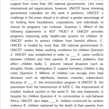
support from more than 150 national governments. Like many
international aid organizations, however, UNICEF faces shrinking
government subsidies for the work it performs. UNICEF' s
challenge in the years ahead is to attract a greater percentage of
its funding from foundations, corporations, and individuals to
ensure its programs can continue. Question 1: Which of the
following statements is NOT TRUE? A. UNICEF provides
programs improving early health-care system for children. B.
UNICEF works to protect children from harmful effects. C.
UNICEF is funded by more than 150 national governments D.
UNICEF creates better working conditions for children Question
2: UNICEF was established in order to ___ A. solve conflicts
between children and their parents B. prevent problems that
affect children badly C. prevent natural disasters such as
droughts, floods, earthquakes D. support homeless children in big
cities Question 3: Millions of children can escape from fatal
diseases such as diphtheria, tetanus, measles, tuberculosis
because of ___ A. the immunization program of UNICEF B. the
prevention from the transmission of AIDS C. the improvement of
modern medical system in the world D. the new treatments in
hospital for children Question 4: In communities in sub-Saharan
Africa, UNICEF also helps ___ A. children victimized by random
violence B. children orphaned by the death of their parents from