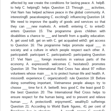
affected by war create the conditions for lasting peace. A. helpB.
to help C. helpingD. helps Question 13: Through ___ activities,
Viet Nam has helped achieve peace in the global community. A.
interestingB. peacekeeping C. excitingD. influencing Question 14:
We need to improve the quality of goods and services so that
they can ___new markets. A. enterB. entering C. to enterD.
enters Question 15: The programme gives children with
disabilities a chance to ___ and benefit from a quality education.
A. get used toB. get on with C. get acquaited withD. get access
to Question 16: The programme helps promote equal ___ in
society and a culture in which people respect each other. A.
participateB. participant C. participationD. participating Question
17: Viet Nam ___ foreign investors in various parts of the
economy. A. expressesB. welcomes C. hesitatesD. promotes
Question 18: The International Red Cross has about 97 million
volunteers whose main ___ is to protect human life and health. A.
missionB. experience C. organizationD. rule Question 19: Before
doing something important, Vietnamese people always try to
choose ___ time for it. A. betterB. less good C. the least good D.
the best Question 20: The International Red Cross helps to
ensure respect for the human being, and to prevent and relieve
human ___. A. protectionB. enjoymentC. wealthyD. sufferings
Question 21: According to World Bank figures, 41 per cent of