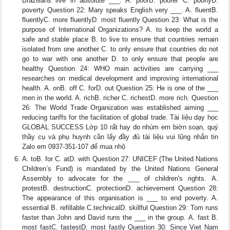
Brazilians live in absolute ___. A. poorB. poorer C. poorlyD.
poverty Question 22: Mary speaks English very ___. A. fluentB.
fluentlyC. more fluentlyD. most fluently Question 23: What is the
purpose of International Organizations? A. to keep the world a
safe and stable place B. to live to ensure that countries remain
isolated from one another C. to only ensure that countries do not
go to war with one another D. to only ensure that people are
healthy Question 24: WHO main activities are carrying ___
researches on medical development and improving international
health. A. onB. off C. forD. out Question 25: He is one of the ___
men in the world. A. richB. richer C. richestD. more rich. Question
26: The World Trade Organization was established aiming ___
reducing tariffs for the facilitation of global trade. Tài liệu dạy học
GLOBAL SUCCESS Lớp 10 rất hay do nhúm em biờn soạn, quý
thầy cụ và phụ huynh cần lấy đầy đủ tài liệu vui lũng nhắn tin
Zalo em 0937-351-107 để mua nhộ
A. toB. for C. atD. with Question 27: UNICEF (The United Nations
Children’s Fund) is mandated by the United Nations General
Assembly to advocate for the ___ of children's rights. A.
protestB. destructionC. protectionD. achievement Question 28:
The appearance of this organisation is ___ to end poverty. A.
essential B. refillable C.technicalD. skillful Question 29: Tom runs
faster than John and David runs the ___ in the group. A. fast B.
most fastC. fastestD. most fastly Question 30: Since Viet Nam