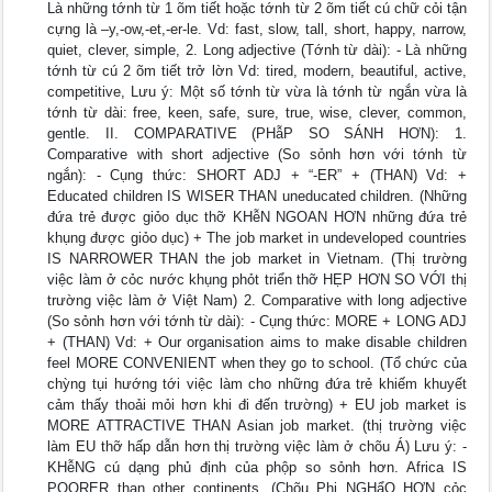
Là những tớnh từ 1 õm tiết hoặc tớnh từ 2 õm tiết cú chữ cỏi tận
cựng là –y,-ow,-et,-er-le. Vd: fast, slow, tall, short, happy, narrow,
quiet, clever, simple, 2. Long adjective (Tớnh từ dài): - Là những
tớnh từ cú 2 õm tiết trở lờn Vd: tired, modern, beautiful, active,
competitive, Lưu ý: Một số tớnh từ vừa là tớnh từ ngắn vừa là
tớnh từ dài: free, keen, safe, sure, true, wise, clever, common,
gentle. II. COMPARATIVE (PHẫP SO SÁNH HƠN): 1.
Comparative with short adjective (So sỏnh hơn với tớnh từ
ngắn): - Cụng thức: SHORT ADJ + “-ER” + (THAN) Vd: +
Educated children IS WISER THAN uneducated children. (Những
đứa trẻ được giỏo dục thỡ KHễN NGOAN HƠN những đứa trẻ
khụng được giỏo dục) + The job market in undeveloped countries
IS NARROWER THAN the job market in Vietnam. (Thị trường
việc làm ở cỏc nước khụng phỏt triển thỡ HẸP HƠN SO VỚI thị
trường việc làm ở Việt Nam) 2. Comparative with long adjective
(So sỏnh hơn với tớnh từ dài): - Cụng thức: MORE + LONG ADJ
+ (THAN) Vd: + Our organisation aims to make disable children
feel MORE CONVENIENT when they go to school. (Tổ chức của
chỳng tụi hướng tới việc làm cho những đứa trẻ khiếm khuyết
cảm thấy thoải mỏi hơn khi đi đến trường) + EU job market is
MORE ATTRACTIVE THAN Asian job market. (thị trường việc
làm EU thỡ hấp dẫn hơn thị trường việc làm ở chõu Á) Lưu ý: -
KHễNG cú dạng phủ định của phộp so sỏnh hơn. Africa IS
POORER than other continents. (Chõu Phi NGHẩO HƠN cỏc