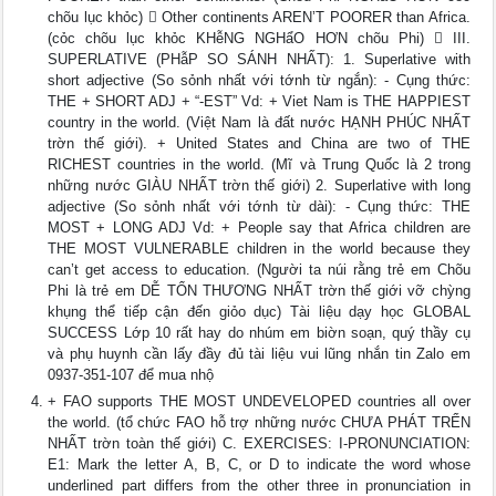
chõu lục khỏc)  Other continents AREN’T POORER than Africa.
(cỏc chõu lục khỏc KHễNG NGHẩO HƠN chõu Phi)  III.
SUPERLATIVE (PHẫP SO SÁNH NHẤT): 1. Superlative with
short adjective (So sỏnh nhất với tớnh từ ngắn): - Cụng thức:
THE + SHORT ADJ + “-EST” Vd: + Viet Nam is THE HAPPIEST
country in the world. (Việt Nam là đất nước HẠNH PHÚC NHẤT
trờn thế giới). + United States and China are two of THE
RICHEST countries in the world. (Mĩ và Trung Quốc là 2 trong
những nước GIÀU NHẤT trờn thế giới) 2. Superlative with long
adjective (So sỏnh nhất với tớnh từ dài): - Cụng thức: THE
MOST + LONG ADJ Vd: + People say that Africa children are
THE MOST VULNERABLE children in the world because they
can’t get access to education. (Người ta núi rằng trẻ em Chõu
Phi là trẻ em DỄ TỔN THƯƠNG NHẤT trờn thế giới vỡ chỳng
khụng thể tiếp cận đến giỏo dục) Tài liệu dạy học GLOBAL
SUCCESS Lớp 10 rất hay do nhúm em biờn soạn, quý thầy cụ
và phụ huynh cần lấy đầy đủ tài liệu vui lũng nhắn tin Zalo em
0937-351-107 để mua nhộ
+ FAO supports THE MOST UNDEVELOPED countries all over
the world. (tổ chức FAO hỗ trợ những nước CHƯA PHÁT TRỂN
NHẤT trờn toàn thế giới) C. EXERCISES: I-PRONUNCIATION:
E1: Mark the letter A, B, C, or D to indicate the word whose
underlined part differs from the other three in pronunciation in