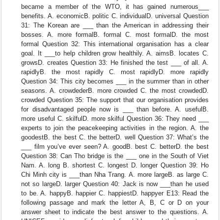
became a member of the WTO, it has gained numerous___
benefits. A. economicB. politic C. individualD. universal Question
31: The Korean are ___ than the American in addressing their
bosses. A. more formalB. formal C. most formalD. the most
formal Question 32: This international organisation has a clear
goal. It ___to help children grow healthily. A. aimsB. locates C.
growsD. creates Question 33: He finished the test ___ of all. A.
rapidlyB. the most rapidly C. most rapidlyD. more rapidly
Question 34: This city becomes ___ in the summer than in other
seasons. A. crowdederB. more crowded C. the most crowdedD.
crowded Question 35: The support that our organisation provides
for disadvantaged people now is ___ than before. A. usefulB.
more useful C. skilfulD. more skilful Question 36: They need ___
experts to join the peacekeeping activities in the region. A. the
goodestB. the best C. the betterD. well Question 37: What’s the
___ film you’ve ever seen? A. goodB. best C. betterD. the best
Question 38: Can Tho bridge is the ___ one in the South of Viet
Nam. A. long B. shortest C. longest D. longer Question 39: Ho
Chi Minh city is ___than Nha Trang. A. more largeB. as large C.
not so largeD. larger Question 40: Jack is now ___than he used
to be. A. happyB. happier C. happiestD. happyer E13: Read the
following passage and mark the letter A, B, C or D on your
answer sheet to indicate the best answer to the questions. A.