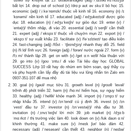
ˈbɪləti/ sự khuyết tật 13. disadvantaged (adj) /ˌdɪsədˈvɑːntɪdʒd/
bất lợi 14. drop out of school (v) /drɑːp aʊt əv skuːl/ bỏ học 15.
economic (adj) /ˌiːkəˈnɒmɪk/ thuộc về kinh tế 16. economy (n) /ɪ
ˈkɒnəmi/ nền kinh tế 17. educated (adj) /ˈedʒukeɪtɪd/ được giỏo
dục 18. education (n) /ˌedʒuˈkeɪʃn/ sự giỏo dục 19. enter (v) /
ˈentə(r)/ thõm nhập, đi vào 20. essential (adj) /ɪˈsenʃl/ cần thiết
21. expert (adj) /ˈekspɜːt/ thuộc về chuyờn mụn 22. export (n) /
ˈekspɔːt/ sự xuất khẩu 23. facilitate (v) /fəˈsɪlɪteɪt/ tạo điều kiện
24. fast-changing (adj) /fổst - ˈtʃeɪndʒɪŋ/ nhanh thay đổi 25. field
(n) /fiːld/ lĩnh vực 26. foreign (adj) /ˈfɒrən/ nước ngoài 27. form (v)
/fɔːm/ thành lập 28. get on with (v) /ɡet ɑːn wɪθ/ hũa thuận với
29. go into (v) /ɡoʊ ˈɪntuː/ đi vào Tài liệu dạy học GLOBAL
SUCCESS Lớp 10 rất hay do nhúm em biờn soạn, quý thầy cụ
và phụ huynh cần lấy đầy đủ tài liệu vui lũng nhắn tin Zalo em
0937-351-107 để mua nhộ
30. goal (n) /ɡəʊl/ mục tiờu 31. growth level (n) /ɡroʊθ ˈlevəl/
trỡnh độ phỏt triển 32. harm (n) /hɑːm/ hiểm họa, sự nguy hiểm
33. healthy (adj) /ˈhelθi/ khỏe mạnh 34. import (n) /ˈɪmpɔːt/ sự
nhập khẩu 35. intend (v) /ɪnˈtend/ cú ý định 36. invest (v) /ɪn
ˈvest/ đầu tư 37. investor (n) /ɪnˈvestə(r)/ nhà đầu tư 38.
invitation (n) /ˌɪnvɪˈteɪʃn/ lời mời 39. job market (n) /dʒɑːb
ˈmɑːrkɪt / thị trường việc làm 40. look down on (v) /lʊk daʊn ɑːn/
khinh thường 41. make sure (v) /meɪk ʃʊr/ bảo đảm 42.
necessary (adj) /ˈnesəsəri/ cần thiết 43. neighbor (n) /ˈneɪbə/