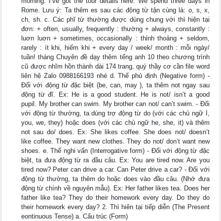
morning. I’ve got the tour details here. We spend three days in
Rome. Lưu ý: Ta thêm es sau các động từ tận cùng là: o, s, x,
ch, sh. c. Các phĩ từ thường được dùng chung với thì hiện tại
đơn: + often, usually, frequently : thường + always, constantly :
luơn luơn + sometimes, occasionally : thỉnh thoảng + seldom,
rarely : ít khi, hiếm khi + every day / week/ month : mỗi ngày/
tuần! tháng Chuyên đề dạy thêm tếng anh 10 theo chương trình
cũ được nhĩm hồn thành dài 174 trang, quý thầy cơ cần file word
liên hệ Zalo 0988166193 nhé d. Thể phủ định (Negative form) -
Đối với động từ đặc biệt (be, can, may ), ta thêm not ngay sau
động từ đĩ. Ex: He is a good student. He is not/ isn’t a good
pupil. My brother can swim. My brother can not/ can’t swim. - Đối
với động từ thường, ta dùng trợ động từ do (với các chủ ngữ I,
you, we, they) hoặc does (với các chủ ngữ he, she, it) và thêm
not sau do/ does. Ex: She likes coffee. She does not/ doesn’t
like coffee. They want new clothes. They do not/ don’t want new
shoes. e. Thể nghi vấn (Interrogative form) - Đối với động từ đặc
biệt, ta đưa động từ ra đầu câu. Ex: You are tired now. Are you
tired now? Peter can drive a car. Can Peter drive a car? - Đối với
động từ thường, ta thêm do hoặc does vào đầu câu. (Nhớ đưa
động từ chính về nguyên mẫu). Ex: Her father likes tea. Does her
father like tea? They do their homework every day. Do they do
their homework every day? 2. Thì hiên tại tiếp diễn (The Present
eontinuous Tense) a. Cấu trúc (Form)