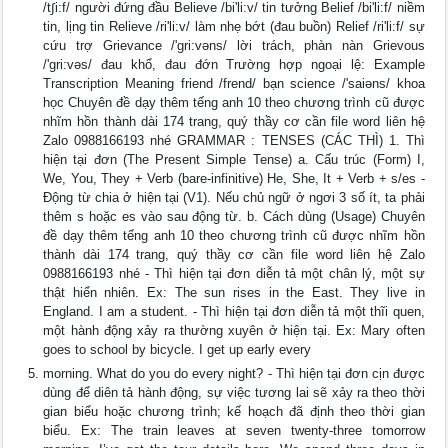
/t∫i:f/ người đứng đầu Believe /bi'li:v/ tin tưởng Belief /bi'li:f/ niềm
tin, lịng tin Relieve /ri'li:v/ làm nhẹ bớt (đau buồn) Relief /ri'li:f/ sự
cứu trợ Grievance /'gri:vəns/ lời trách, phàn nàn Grievous
/'gri:vəs/ đau khổ, đau đớn Trường hợp ngoại lệ: Example
Transcription Meaning friend /frend/ bạn science /'saiəns/ khoa
học Chuyên đề dạy thêm tếng anh 10 theo chương trình cũ được
nhĩm hồn thành dài 174 trang, quý thầy cơ cần file word liên hệ
Zalo 0988166193 nhé GRAMMAR : TENSES (CÁC THÌ) 1. Thì
hiện tại đơn (The Present Simple Tense) a. Cấu trúc (Form) I,
We, You, They + Verb (bare-infinitive) He, She, It + Verb + s/es -
Động từ chia ở hiện tại (V1). Nếu chủ ngữ ở ngơi 3 số ít, ta phải
thêm s hoặc es vào sau động từ. b. Cách dùng (Usage) Chuyên
đề dạy thêm tếng anh 10 theo chương trình cũ được nhĩm hồn
thành dài 174 trang, quý thầy cơ cần file word liên hệ Zalo
0988166193 nhé - Thì hiện tại đơn diễn tả một chân lý, một sự
thật hiển nhiên. Ex: The sun rises in the East. They live in
England. I am a student. - Thì hiện tại đơn diễn tả một thĩi quen,
một hành động xảy ra thường xuyên ở hiện tại. Ex: Mary often
goes to school by bicycle. I get up early every
morning. What do you do every night? - Thì hiện tại đơn cịn được
dùng để diên tả hành động, sự việc tương lai sẽ xảy ra theo thời
gian biểu hoặc chương trình; kế hoạch đã định theo thời gian
biểu. Ex: The train leaves at seven twenty-three tomorrow