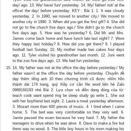
day/ ago. 13. We/ have/ fun/ yesterday. 14. My/ father/ not/ at the
office/ the day/ before yesterday. KEY : Bài 1: 1. It was cloudy
yesterday. 2. In 1990, we moved to another city./ We moved to
another city in 1990. 3. When did you get the first gift? 4. She did
not go to the church five days ago./ She didn’t go to the church
five days ago. 5. How was he yesterday? 6. Did Mr. and Mrs.
James come back home and have lunch late last night? 7. Were
they happy last holiday? 8. How did you get there? 9. I played
football last Sunday. 10. My mother made two cakes four days
ago. 11. Tyler visited his grandmother last month. 12. Joni went
to the zoo five days ago. 13. We had fun yesterday.
14. My father was not at the office the day before yesterday./ My
father wasn’t at the office the day before yesterday. Chuyên đề
dạy thêm tếng anh 10 theo chương trình cũ được nhĩm hồn
thành dài 174 trang, quý thầy cơ cần file word liên hệ Zalo
0988166193 nhé Bài 2: Lựa chọn và điền dạng đúng của từ:
teach cook want spend ring be sleep study go write 1. She out
with her boyfriend last night. 2. Laura a meal yesterday afternoon.
3. Mozart more than 600 pieces of music. 4. I tired when I came
home. 5. The bed was very comfortable so they very well. 6.
Jamie passed the exam because he very hard. 7. My father the
teenagers to drive when he was alive. 8. Dave to make a fire but
there was no wood. 9. The little boy hours in his room making his