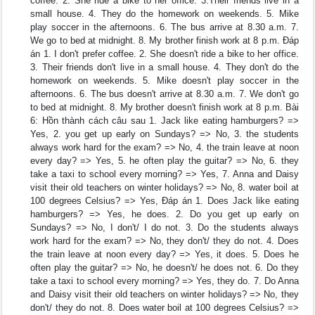
coffee. 2. She ride a bike to her office. 3.Their friends live in a
small house. 4. They do the homework on weekends. 5. Mike
play soccer in the afternoons. 6. The bus arrive at 8.30 a.m. 7.
We go to bed at midnight. 8. My brother finish work at 8 p.m. Đáp
án 1. I don't prefer coffee. 2. She doesn't ride a bike to her office.
3. Their friends don't live in a small house. 4. They don't do the
homework on weekends. 5. Mike doesn't play soccer in the
afternoons. 6. The bus doesn't arrive at 8.30 a.m. 7. We don't go
to bed at midnight. 8. My brother doesn't finish work at 8 p.m. Bài
6: Hồn thành cách câu sau 1. Jack like eating hamburgers? =>
Yes, 2. you get up early on Sundays? => No, 3. the students
always work hard for the exam? => No, 4. the train leave at noon
every day? => Yes, 5. he often play the guitar? => No, 6. they
take a taxi to school every morning? => Yes, 7. Anna and Daisy
visit their old teachers on winter holidays? => No, 8. water boil at
100 degrees Celsius? => Yes, Đáp án 1. Does Jack like eating
hamburgers? => Yes, he does. 2. Do you get up early on
Sundays? => No, I don't/ I do not. 3. Do the students always
work hard for the exam? => No, they don't/ they do not. 4. Does
the train leave at noon every day? => Yes, it does. 5. Does he
often play the guitar? => No, he doesn't/ he does not. 6. Do they
take a taxi to school every morning? => Yes, they do. 7. Do Anna
and Daisy visit their old teachers on winter holidays? => No, they
don't/ they do not. 8. Does water boil at 100 degrees Celsius? =>