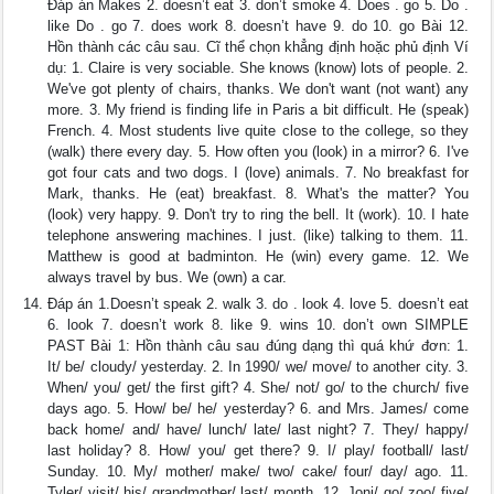
Đáp án Makes 2. doesn’t eat 3. don’t smoke 4. Does . go 5. Do .
like Do . go 7. does work 8. doesn’t have 9. do 10. go Bài 12.
Hồn thành các câu sau. Cĩ thể chọn khẳng định hoặc phủ định Ví
dụ: 1. Claire is very sociable. She knows (know) lots of people. 2.
We've got plenty of chairs, thanks. We don't want (not want) any
more. 3. My friend is finding life in Paris a bit difficult. He (speak)
French. 4. Most students live quite close to the college, so they
(walk) there every day. 5. How often you (look) in a mirror? 6. I've
got four cats and two dogs. I (love) animals. 7. No breakfast for
Mark, thanks. He (eat) breakfast. 8. What's the matter? You
(look) very happy. 9. Don't try to ring the bell. It (work). 10. I hate
telephone answering machines. I just. (like) talking to them. 11.
Matthew is good at badminton. He (win) every game. 12. We
always travel by bus. We (own) a car.
Đáp án 1.Doesn’t speak 2. walk 3. do . look 4. love 5. doesn’t eat
6. look 7. doesn’t work 8. like 9. wins 10. don’t own SIMPLE
PAST Bài 1: Hồn thành câu sau đúng dạng thì quá khứ đơn: 1.
It/ be/ cloudy/ yesterday. 2. In 1990/ we/ move/ to another city. 3.
When/ you/ get/ the first gift? 4. She/ not/ go/ to the church/ five
days ago. 5. How/ be/ he/ yesterday? 6. and Mrs. James/ come
back home/ and/ have/ lunch/ late/ last night? 7. They/ happy/
last holiday? 8. How/ you/ get there? 9. I/ play/ football/ last/
Sunday. 10. My/ mother/ make/ two/ cake/ four/ day/ ago. 11.
Tyler/ visit/ his/ grandmother/ last/ month. 12. Joni/ go/ zoo/ five/