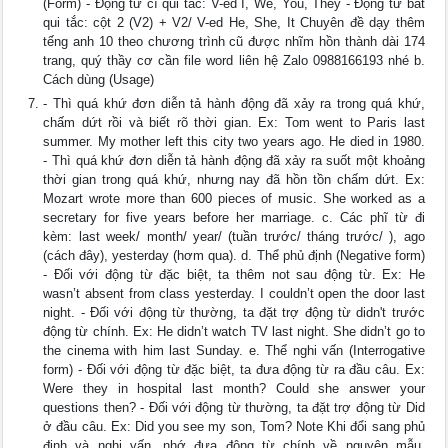
(Form) - Động từ cĩ qui tắc: V-ed I, We, You, They - Động từ bất
qui tắc: cột 2 (V2) + V2/ V-ed He, She, It Chuyên đề dạy thêm
tếng anh 10 theo chương trình cũ được nhĩm hồn thành dài 174
trang, quý thầy cơ cần file word liên hệ Zalo 0988166193 nhé b.
Cách dùng (Usage)
- Thì quá khứ đơn diễn tả hành động đã xảy ra trong quá khứ,
chấm dứt rồi và biết rõ thời gian. Ex: Tom went to Paris last
summer. My mother left this city two years ago. He died in 1980.
- Thì quá khứ đơn diễn tả hành động đã xảy ra suốt một khoảng
thời gian trong quá khứ, nhưng nay đã hồn tồn chấm dứt. Ex:
Mozart wrote more than 600 pieces of music. She worked as a
secretary for five years before her marriage. c. Các phĩ từ đi
kèm: last week/ month/ year/ (tuần trước/ tháng trước/ ), ago
(cách đây), yesterday (hơm qua). d. Thể phủ định (Negative form)
- Đối với động từ đặc biệt, ta thêm not sau động từ. Ex: He
wasn’t absent from class yesterday. I couldn’t open the door last
night. - Đối với động từ thường, ta đặt trợ động từ didn't trước
động từ chính. Ex: He didn’t watch TV last night. She didn’t go to
the cinema with him last Sunday. e. Thể nghi vấn (Interrogative
form) - Đối với động từ đặc biệt, ta đưa động từ ra đầu câu. Ex:
Were they in hospital last month? Could she answer your
questions then? - Đối với động từ thường, ta đặt trợ động từ Did
ở đầu câu. Ex: Did you see my son, Tom? Note Khi đổi sang phủ
định và nghi vấn, nhớ đưa động từ chính về nguyên mẫu.