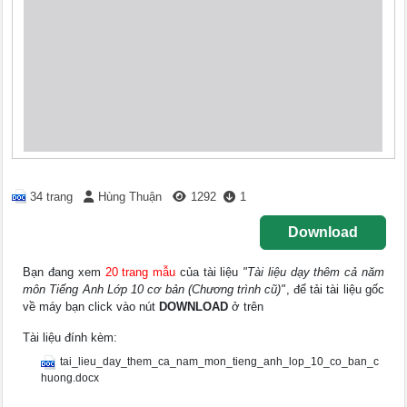
34 trang
Hùng Thuận
1292
1
Download
Bạn đang xem
20 trang mẫu
của tài liệu
"Tài liệu dạy thêm cả năm
môn Tiếng Anh Lớp 10 cơ bản (Chương trình cũ)"
, để tải tài liệu gốc
về máy bạn click vào nút
DOWNLOAD
ở trên
Tài liệu đính kèm:
tai_lieu_day_them_ca_nam_mon_tieng_anh_lop_10_co_ban_c
huong.docx