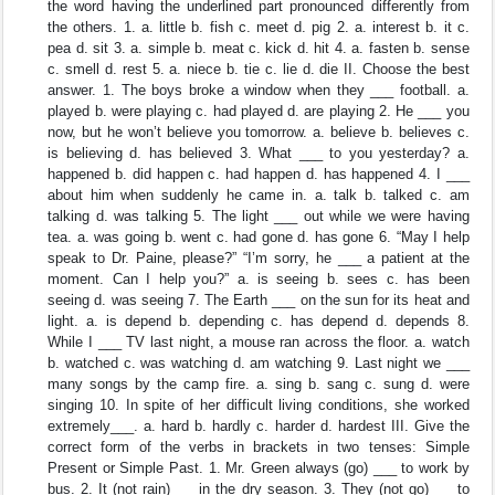
the word having the underlined part pronounced differently from
the others. 1. a. little b. fish c. meet d. pig 2. a. interest b. it c.
pea d. sit 3. a. simple b. meat c. kick d. hit 4. a. fasten b. sense
c. smell d. rest 5. a. niece b. tie c. lie d. die II. Choose the best
answer. 1. The boys broke a window when they ___ football. a.
played b. were playing c. had played d. are playing 2. He ___ you
now, but he won’t believe you tomorrow. a. believe b. believes c.
is believing d. has believed 3. What ___ to you yesterday? a.
happened b. did happen c. had happen d. has happened 4. I ___
about him when suddenly he came in. a. talk b. talked c. am
talking d. was talking 5. The light ___ out while we were having
tea. a. was going b. went c. had gone d. has gone 6. “May I help
speak to Dr. Paine, please?” “I’m sorry, he ___ a patient at the
moment. Can I help you?” a. is seeing b. sees c. has been
seeing d. was seeing 7. The Earth ___ on the sun for its heat and
light. a. is depend b. depending c. has depend d. depends 8.
While I ___ TV last night, a mouse ran across the floor. a. watch
b. watched c. was watching d. am watching 9. Last night we ___
many songs by the camp fire. a. sing b. sang c. sung d. were
singing 10. In spite of her difficult living conditions, she worked
extremely___. a. hard b. hardly c. harder d. hardest III. Give the
correct form of the verbs in brackets in two tenses: Simple
Present or Simple Past. 1. Mr. Green always (go) ___ to work by
bus. 2. It (not rain) ___in the dry season. 3. They (not go) ___to