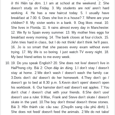
ở thì Hiện tại đơn. 1.I am at school at the weekend. 2. She
doesn’t study on Friday. 3. My students are not/ aren’t hard
working. 4. He has a new haircut today. 5. I usually have
breakfast at 7.00. 6. Does she live in a house? 7. Where are your
children? 8. My sister works in a bank. 9. Dog likes meat. 10.
She lives in Florida. 11. It rains almost every day in Manchester.
12. We fly to Spain every summer. 13. My mother fries eggs for
breakfast every morning. 14. The bank closes at four o’clock. 15.
John tries hard in class, but I do not think/ don’t think he’ll pass.
16. Jo is so smart that she passes every exam without even
trying. 17. My life is so boring. I just watch TV every night. 18.
My best friend writes to me every week.
19. Do you speak English? 20. She does not live/ doesn’t live in
HaiPhong city. Bài 2: Chọn đáp án đúng. 1.I don’t stay / doesn’t
stay at home. 2.We don’t wash / doesn’t wash the family car.
3.Doris don’t do/ doesn’t do her homework. 4.They don’t go /
doesn’t go to bed at 8.30 p.m. 5.Kevin don’t open/ doesn’t open
his workbook. 6. Our hamster don’t eat/ doesn’t eat apples. 7.You
don’t chat / doesn’t chat with your friends. 8.She don’t use/
doesn’t use a ruler. 9.Max, Frank and Steve don’t skate / doesn’t
skate in the yard. 10.The boy don’t throw/ doesn’t throw stones.
Bài 3: Hồn thành các câu sau: (Chuyển sang câu phủ định) 1.
She does not feed/ doesn't feed the animals. 2.We do not take/