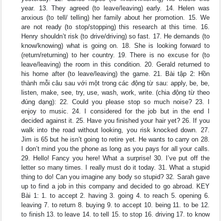
year. 13. They agreed (to leave/leaving) early. 14. Helen was
anxious (to tell/ telling) her family about her promotion. 15. We
are not ready (to stop/stopping) this research at this time. 16.
Henry shouldn’t risk (to drive/driving) so fast. 17. He demands (to
know/knowing) what is going on. 18. She is looking forward to
(return/returning) to her country. 19. There is no excuse for (to
leave/leaving) the room in this condition. 20. Gerald returned to
his home after (to leave/leaving) the game. 21. Bài tập 2: Hồn
thành mỗi câu sau với một trong các động từ sau: apply, be, be,
listen, make, see, try, use, wash, work, write. (chia động từ theo
đúng dạng): 22. Could you please stop so much noise? 23. I
enjoy to music. 24. I considered for the job but in the end I
decided against it. 25. Have you finished your hair yet? 26. If you
walk into the road without looking, you risk knocked down. 27.
Jim is 65 but he isn’t going to retire yet. He wants to carry on 28.
I don’t mind you the phone as long as you pays for all your calls.
29. Hello! Fancy you here! What a surprise! 30. I’ve put off the
letter so many times. I really must do it today. 31. What a stupid
thing to do! Can you imagine any body so stupid? 32. Sarah gave
up to find a job in this company and decided to go abroad. KEY
Bài 1: 1. to accept 2. having 3. going 4. to reach 5. opening 6.
leaving 7. to return 8. buying 9. to accept 10. being 11. to be 12.
to finish 13. to leave 14. to tell 15. to stop 16. driving 17. to know