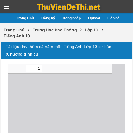
Trang Chủ
Đăng ký
Đăng nhập
Upload
Liên hệ
›
›
›
Trang Chủ
Trung Học Phổ Thông
Lớp 10
Tiếng Anh 10
Tài liệu dạy thêm cả năm môn Tiếng Anh Lớp 10 cơ bản
(Chương trình cũ)