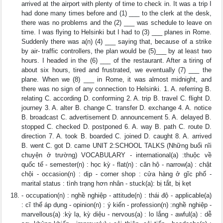
arrived at the airport with plenty of time to check in. It was a trip I
had done many times before and (1) ___ to the clerk at the desk,
there was no problems and the (2) ___ was schedule to leave on
time. I was flying to Helsinki but I had to (3) ___ planes in Rome.
Suddenly there was a(n) (4) ___ saying that, because of a strike
by air- traffic controllers, the plan would be (5)___ by at least two
hours. I headed in the (6) ___ of the restaurant. After a tiring of
about six hours, tired and frustrated, we eventually (7) ___ the
plane. When we (8) ___ in Rome, it was almost midnight, and
there was no sign of any connection to Helsinki. 1. A. referring B.
relating C. according D. conforming 2. A. trip B. travel C. flight D.
journey 3. A. alter B. change C. transfer D. exchange 4. A. notice
B. broadcast C. advertisement D. announcement 5. A. delayed B.
stopped C. checked D. postponed 6. A. way B. path C. route D.
direction 7. A. took B. boarded C. joined D. caught 8. A. arrived
B. went C. got D. came UNIT 2:SCHOOL TALKS (Những buổi nĩi
chuyện ở trường) VOCABULARY - international(a) :thuộc về
quốc tế - semester(n) : học kỳ - flat(n) : căn hộ - narrow(a) : chật
chội - occasion(n) : dịp - corner shop : cửa hàng ở gĩc phố -
marital status : tình trạng hơn nhân - stuck(a): bị tắt, bị kẹt
- occupation(n) : nghề nghiệp - attitude(n) : thái độ - applicable(a)
: cĩ thể áp dụng - opinion(n) : ý kiến - profession(n) :nghề nghiệp -
marvellous(a) :kỳ lạ, kỳ diệu - nervous(a) : lo lắng - awful(a) : dễ