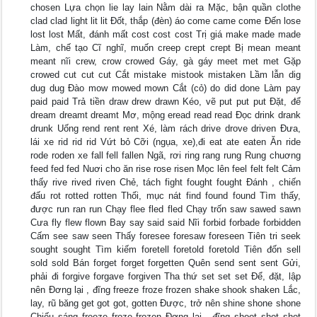
chosen Lựa chọn lie lay lain Nằm dài ra Mặc, bận quần clothe
clad clad light lit lit Đốt, thắp (đèn) áo come came come Đến lose
lost lost Mất, đánh mất cost cost cost Trị giá make made made
Làm, chế tạo Cĩ nghĩ, muốn creep crept crept Bị mean meant
meant nĩi crew, crow crowed Gáy, gà gáy meet met met Gặp
crowed cut cut cut Cắt mistake mistook mistaken Lầm lẫn dig
dug dug Đào mow mowed mown Cắt (cỏ) do did done Làm pay
paid paid Trả tiền draw drew drawn Kéo, vẽ put put put Đặt, để
dream dreamt dreamt Mơ, mộng eread read read Đọc drink drank
drunk Uống rend rent rent Xé, làm rách drive drove driven Đưa,
lái xe rid rid rid Vứt bỏ Cỡi (ngụa, xe),đi eat ate eaten Ăn ride
rode roden xe fall fell fallen Ngã, rơi ring rang rung Rung chuơng
feed fed fed Nuơi cho ăn rise rose risen Mọc lên feel felt felt Cảm
thấy rive rived riven Chẻ, tách fight fought fought Đánh , chiến
đấu rot rotted rotten Thối, mục nát find found found Tìm thấy,
được run ran run Chạy flee fled fled Chạy trốn saw sawed sawn
Cưa fly flew flown Bay say said said Nĩi forbid forbade forbidden
Cấm see saw seen Thấy foresee foresaw foreseen Tiên tri seek
sought sought Tìm kiếm foretell foretold foretold Tiên đốn sell
sold sold Bán forget forget forgetten Quên send sent sent Gửi,
phải đi forgive forgave forgiven Tha thứ set set set Để, đặt, lập
nên Đơng lại , đĩng freeze froze frozen shake shook shaken Lắc,
lay, rũ băng get got got, gotten Được, trở nên shine shone shone
Chiếu sáng freeze froze frozen Đơng lại , đĩng shoot shot shot