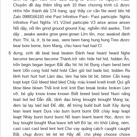
Chuyên đề dạy thêm tếng anh 10 theo chương trình cũ được
nhĩm hồn thành dài 174 trang, quý thầy cơ cần file word liên hệ
Zalo 0988166193 nhé Past Infinitive Past– Past participle- Nghĩa
Infinitive Past Nghĩa -V1 V2/ed participle V3 arise arose arisen
Nổi dậy, nổi lên grind ground ground Xay, nghiền nhỏ awoke, Tỉnh
dậy , awake awoke grow grew grown Lớn lên, mọc awaked đánh
thức Thì, là, ở, bị be was, were been hang hung hung Treo được
bear bore borne, born Mang, chịu have had had Cĩ
đựng, sinh đẻ beat beat beaten Đánh hear heard heard Nghe
become became become Thành,trở nên hide hid hid, hidden Ẩn,
trốn begin began begun Bắt đầu hit hit hit Đụng chạm bend bent
bent Uốn cong hold held hold Cầm giữ bid bade bid, bidden Ra
lênh hurt hurt hurt Làm đau, làm hại bite bit bit, bitten Cắn keep
kept kept Giữ bleed bled bled Chảy máu kneel knelt knelt Quì gối
blow blew blown Thổi knit knit knit Đan break broke broken Làm
vỡ, bẻ gãy know knew known Biết breed bred bred Nuơi nấng
lead led led Dẫn dắt, lãnh đạo bring brought brought Mang lại,
đem lại lay laid laid Để, đặt, để trứng build built built Xây dựng
lean leant leant Dựa vào burn burnt burnt Đốt cháy leap leapt
leapt Nhảy burst burst burst Nổ learn learnt learnt Học, được tin
buy bought bought Mua leave left left Bỏ lại, rời khỏi Liệng, ném,
cast cast cast lend lent lent Cho vay quăng catch caught caught
Bắt, chụp được let let let Hãy để, cho phép choose chose