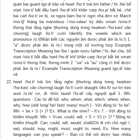
quán bar guard /gɑːd/ bảo vệ heart /hɑːt/ trái tim father /ˈfɑː.ðə/ bố
start /stɑːt/ bắt đầu hard /hɑːd/ khĩ khăn carp /kɑːp/ bắt bẻ, chê
bai cart /kɑːt/ xe bị, xe ngựa barn /bɑːn/ ngơi nhà đơn sơ March
/mɑːtʃ/ tháng ba marvelous /ˈmɑːvələs/ kỳ diệu smart /smɑːt/
thơng thái lắng nghe (thường dùng trong hearken /'hɑːkən/ văn
chương) laugh /lɑːf/ cười Identify the vowels which are
pronounce /ɑː/(Nhận biết các nguyên âm được phát âm là /ɑː/) 1.
"a" được phát âm là /ɑː/ trong một số trường hợp Example
Transcription Meaning bar /bɑː/ quán rượu father /ˈfɑː.ðə/ cha, bố
start /stɑːt/ bắt đầu hard /hɑːd/ khĩ khăn carp /kɑːp/ bắt bẻ smart
/smɑːt/ thơng thái, thơng minh 2. "ua" và "au" cũng cĩ thể được
phát âm là /ɑː/ Example Transcription Meaning guard /gɑːd/ bảo
vệ
heart /hɑːt/ trái tim lắng nghe (thường dùng trong hearken
/'hɑːkən/ văn chương) laugh /lɑːf/ cười draught /drɑːft/ sự lơi kéo
aunt /ɑːnt/ cơ, dì. thím laurel /'lɑːəl/ cây nguyệt quế 1. Wh-
questions - Các từ để hỏi: who, whom, what, which, where, when,
why, how (old/ long/ far/ fast/ many/ much ) - Với động từ “to be”:
Wh- + be + S (+ )? Ex: What is the time? – It’s 7. - Với động từ
khiếm khuyết: Wh- + Vcan, could, will, + S + V1 (+ )? * Động từ
khiếm khuyết: Can, could, will, would, shall(Chỉ đi với chủ ngữ I,
we), should, may, might, must, ought to, need, Ex: How many
languages can you speak? – Bạn có thể nói được bao nhiêu