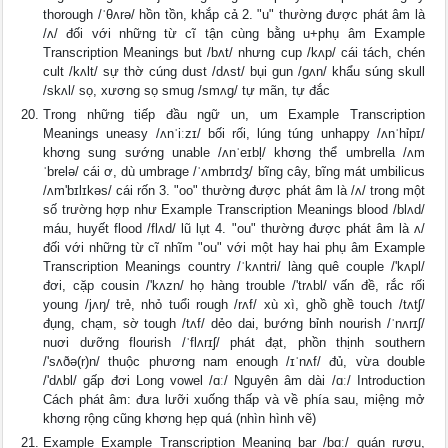
thorough /ˈθʌrə/ hồn tồn, khắp cả 2. "u" thường được phát âm là
/ʌ/ đối với những từ cĩ tận cùng bằng u+phụ âm Example
Transcription Meanings but /bʌt/ nhưng cup /kʌp/ cái tách, chén
cult /kʌlt/ sự thờ cúng dust /dʌst/ bụi gun /gʌn/ khẩu súng skull
/skʌl/ sọ, xương sọ smug /smʌg/ tự mãn, tự đắc
Trong những tiếp đầu ngữ un, um Example Transcription
Meanings uneasy /ʌnˈiːzɪ/ bối rối, lúng túng unhappy /ʌnˈhỉpɪ/
khơng sung sướng unable /ʌnˈeɪbļ/ khơng thể umbrella /ʌm
ˈbrelə/ cái ơ, dù umbrage /ˈʌmbrɪdʒ/ bĩng cây, bĩng mát umbilicus
/ʌm'bɪlɪkəs/ cái rốn 3. "oo" thường được phát âm là /ʌ/ trong một
số trường hợp như Example Transcription Meanings blood /blʌd/
máu, huyết flood /flʌd/ lũ lụt 4. "ou" thường được phát âm là ʌ/
đối với những từ cĩ nhĩm "ou" với một hay hai phụ âm Example
Transcription Meanings country /ˈkʌntri/ làng quê couple /'kʌpl/
đơi, cặp cousin /'kʌzn/ họ hàng trouble /'trʌbl/ vấn đề, rắc rối
young /jʌŋ/ trẻ, nhỏ tuổi rough /rʌf/ xù xì, ghồ ghề touch /tʌtʃ/
đụng, chạm, sờ tough /tʌf/ dẻo dai, bướng bỉnh nourish /ˈnʌrɪʃ/
nuơi dưỡng flourish /ˈflʌrɪʃ/ phát đạt, phồn thịnh southern
/'sʌðə(r)n/ thuộc phương nam enough /ɪˈnʌf/ đủ, vừa double
/'dʌbl/ gấp đơi Long vowel /ɑː/ Nguyên âm dài /ɑː/ Introduction
Cách phát âm: đưa lưỡi xuống thấp và về phía sau, miệng mở
khơng rộng cũng khơng hẹp quá (nhìn hình vẽ)
Example Example Transcription Meaning bar /bɑː/ quán rượu,