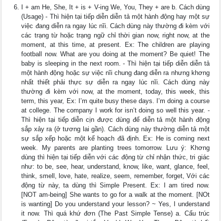
I + am He, She, It + is + V-ing We, You, They + are b. Cách dùng
(Usage) - Thì hiện tại tiếp diễn diễn tả một hành động hay một sự
việc đang diễn ra ngay lúc nĩi. Cách dùng này thường đi kèm với
các trạng từ hoặc trạng ngữ chỉ thời gian now, right now, at the
moment, at this time, at present. Ex: The children are playing
football now. What are you doing at the moment? Be quiet! The
baby is sleeping in the next room. - Thì hiện tại tiếp diễn diễn tả
một hành động hoặc sự việc nĩi chung đang diễn ra nhưng khơng
nhất thiết phải thực sự diễn ra ngay lúc nĩi. Cách dùng này
thường đi kèm với now, at the moment, today, this week, this
term, this year, Ex: I’m quite busy these days. I’m doing a course
at college. The company I work for isn’t doing so well this year. -
Thì hiện tại tiếp diễn cịn được dùng để diễn tả một hành động
sắp xảy ra (ở tương lai gần). Cách dùng này thường diễn tả một
sự sắp xếp hoặc một kế hoạch đã định. Ex: He is coming next
week. My parents are planting trees tomorrow. Lưu ý: Khơng
dùng thì hiện tại tiếp diễn với các động từ chỉ nhận thức, tri giác
như: to be, see, hear, understand, know, like, want, glance, feel,
think, smell, love, hate, realize, seem, remember, forget, Với các
động từ này, ta dùng thì Simple Present. Ex: I am tired now.
[NOT am-being] She wants to go for a walk at the moment. [NOt
is wanting] Do you understand your lesson? ~ Yes, I understand
it now. Thì quá khứ đơn (The Past Simple Tense) a. Cấu trúc