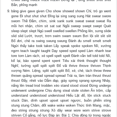
Bắn, phĩng mạnh
băng give gave given Cho show showed shown Chỉ, trỏ go went
gone Đi shut shut shut Đĩng lại sing sang sung Hát swear swore
sworn Thề Đắm, chìm, sink sank sunk sweat sweat sweat Ra
mồi hơi nhận, chìm sit sat sat Ngồi sweep swept swept Quét
sleep slept slept Ngủ swell swelled swellen Phồng lên, sưng slide
slid slid Lướt, trượt, trơn swim swam swum Bơi lội slit slit slit
Bổ đơi, chẻ ra swing swung swung Đánh đu smell smelt smelt
Ngửi thấy take took taken Lấy speak spoke spoken Nĩi, xướng
ngơn teach taught taught Dạy speed sped sped Làm nhanh tear
tore torn Làm rách, xé spell spelt spelt Đánh vần tell told told Nĩi,
kể lại, bảo spend spent spent Tiêu xài think thought thought
Nghĩ, tưởng spill spilt spilt Đổ vãi thrive throve thriven Thịnh
vượng Ném. Liệng, split split split Bổ, xẻ, chẻ, tách throw threw
thrown quăng spread spread spread Trải ra, làm tràn thrust thrust
thrust Đẩy, nhét vào Dẫm đạp, giày spring sprang sprung Nhảy,
nẩng lên tread trod trodden xéo stand stood stood Đứng undergo
underwent undergone Chịu đựng steal stole stolen Ăn trộm, cắp
understand understood understood Hiểu Lật đổ, lộn stick stuck
stuck Dán, dính upset upset upset ngược, buồn phiền sting
stung stung Châm, đốt wake woke woken Thức tỉnh Mang, mặc,
đeo string strung strung Xỏ dây wear wore worn strive strove
striven Cố gắng, nổ lực Đáp án: Bài 1: Chia động từ trong ngoặc