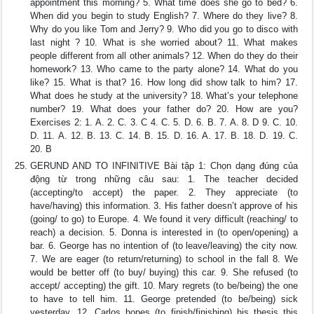
appointment this morning? 5. What time does she go to bed? 6.
When did you begin to study English? 7. Where do they live? 8.
Why do you like Tom and Jerry? 9. Who did you go to disco with
last night ? 10. What is she worried about? 11. What makes
people different from all other animals? 12. When do they do their
homework? 13. Who came to the party alone? 14. What do you
like? 15. What is that? 16. How long did show talk to him? 17.
What does he study at the university? 18. What’s your telephone
number? 19. What does your father do? 20. How are you?
Exercises 2: 1. A. 2. C. 3. C 4. C. 5. D. 6. B. 7. A. 8. D 9. C. 10.
D. 11. A. 12. B. 13. C. 14. B. 15. D. 16. A. 17. B. 18. D. 19. C.
20. B
GERUND AND TO INFINITIVE Bài tập 1: Chọn dạng đúng của
động từ trong những câu sau: 1. The teacher decided
(accepting/to accept) the paper. 2. They appreciate (to
have/having) this information. 3. His father doesn’t approve of his
(going/ to go) to Europe. 4. We found it very difficult (reaching/ to
reach) a decision. 5. Donna is interested in (to open/opening) a
bar. 6. George has no intention of (to leave/leaving) the city now.
7. We are eager (to return/returning) to school in the fall 8. We
would be better off (to buy/ buying) this car. 9. She refused (to
accept/ accepting) the gift. 10. Mary regrets (to be/being) the one
to have to tell him. 11. George pretended (to be/being) sick
yesterday. 12. Carlos hopes (to finish/finishing) his thesis this