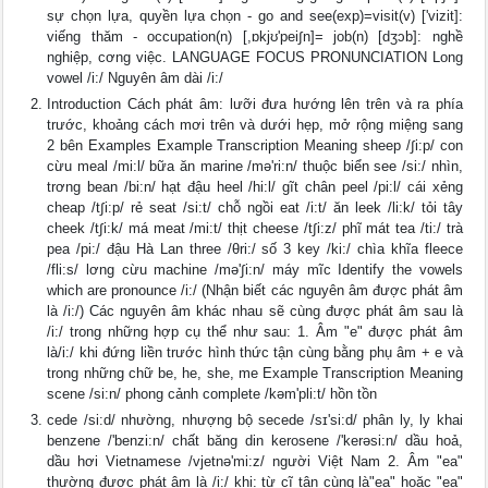
sự chọn lựa, quyền lựa chọn - go and see(exp)=visit(v) ['vizit]:
viếng thăm - occupation(n) [,ɒkjʊ'pei∫n]= job(n) [dʒɔb]: nghề
nghiệp, cơng việc. LANGUAGE FOCUS PRONUNCIATION Long
vowel /i:/ Nguyên âm dài /i:/
Introduction Cách phát âm: lưỡi đưa hướng lên trên và ra phía
trước, khoảng cách mơi trên và dưới hẹp, mở rộng miệng sang
2 bên Examples Example Transcription Meaning sheep /∫i:p/ con
cừu meal /mi:l/ bữa ăn marine /mə'ri:n/ thuộc biển see /si:/ nhìn,
trơng bean /bi:n/ hạt đậu heel /hi:l/ gĩt chân peel /pi:l/ cái xẻng
cheap /t∫i:p/ rẻ seat /si:t/ chỗ ngồi eat /i:t/ ăn leek /li:k/ tỏi tây
cheek /t∫i:k/ má meat /mi:t/ thịt cheese /t∫i:z/ phĩ mát tea /ti:/ trà
pea /pi:/ đậu Hà Lan three /θri:/ số 3 key /ki:/ chìa khĩa fleece
/fli:s/ lơng cừu machine /mə'∫i:n/ máy mĩc Identify the vowels
which are pronounce /i:/ (Nhận biết các nguyên âm được phát âm
là /i:/) Các nguyên âm khác nhau sẽ cùng được phát âm sau là
/i:/ trong những hợp cụ thể như sau: 1. Âm "e" được phát âm
là/i:/ khi đứng liền trước hình thức tận cùng bằng phụ âm + e và
trong những chữ be, he, she, me Example Transcription Meaning
scene /si:n/ phong cảnh complete /kəm'pli:t/ hồn tồn
cede /si:d/ nhường, nhượng bộ secede /sɪ'si:d/ phân ly, ly khai
benzene /'benzi:n/ chất băng din kerosene /'kerəsi:n/ dầu hoả,
dầu hơi Vietnamese /vjetnə'mi:z/ người Việt Nam 2. Âm "ea"
thường được phát âm là /i:/ khi: từ cĩ tận cùng là"ea" hoặc "ea"