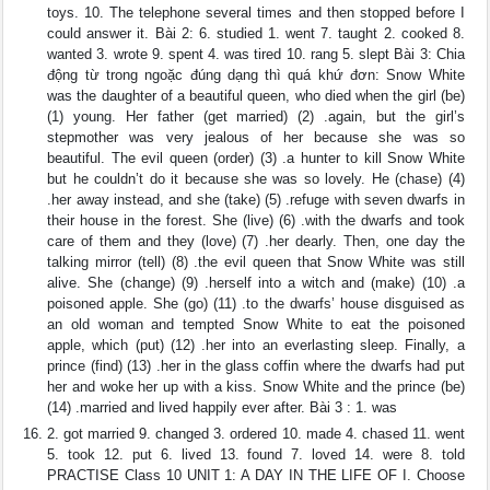
toys. 10. The telephone several times and then stopped before I
could answer it. Bài 2: 6. studied 1. went 7. taught 2. cooked 8.
wanted 3. wrote 9. spent 4. was tired 10. rang 5. slept Bài 3: Chia
động từ trong ngoặc đúng dạng thì quá khứ đơn: Snow White
was the daughter of a beautiful queen, who died when the girl (be)
(1) young. Her father (get married) (2) .again, but the girl’s
stepmother was very jealous of her because she was so
beautiful. The evil queen (order) (3) .a hunter to kill Snow White
but he couldn’t do it because she was so lovely. He (chase) (4)
.her away instead, and she (take) (5) .refuge with seven dwarfs in
their house in the forest. She (live) (6) .with the dwarfs and took
care of them and they (love) (7) .her dearly. Then, one day the
talking mirror (tell) (8) .the evil queen that Snow White was still
alive. She (change) (9) .herself into a witch and (make) (10) .a
poisoned apple. She (go) (11) .to the dwarfs’ house disguised as
an old woman and tempted Snow White to eat the poisoned
apple, which (put) (12) .her into an everlasting sleep. Finally, a
prince (find) (13) .her in the glass coffin where the dwarfs had put
her and woke her up with a kiss. Snow White and the prince (be)
(14) .married and lived happily ever after. Bài 3 : 1. was
2. got married 9. changed 3. ordered 10. made 4. chased 11. went
5. took 12. put 6. lived 13. found 7. loved 14. were 8. told
PRACTISE Class 10 UNIT 1: A DAY IN THE LIFE OF I. Choose