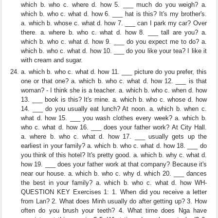
which b. who c. where d. how 5. ___ much do you weigh? a.
which b. who c. what d. how 6. ___ hat is this? It's my brother's.
a. which b. whose c. what d. how 7. ___ can I park my car? Over
there. a. where b. who c. what d. how 8. ___ tall are you? a.
which b. who c. what d. how 9. ___ do you expect me to do? a.
which b. who c. what d. how 10. ___ do you like your tea? I like it
with cream and sugar.
a. which b. who c. what d. how 11. ___ picture do you prefer, this
one or that one? a. which b. who c. what d. how 12. ___ is that
woman? - I think she is a teacher. a. which b. who c. when d. how
13. ___ book is this? It's mine. a. which b. who c. whose d. how
14. ___ do you usually eat lunch? At noon. a. which b. when c.
what d. how 15. ___ you wash clothes every week? a. which b.
who c. what d. how 16. ___ does your father work? At City Hall.
a. where b. who c. what d. how 17. ___ usually gets up the
earliest in your family? a. which b. who c. what d. how 18. ___ do
you think of this hotel? It's pretty good. a. which b. why c. what d.
how 19. ___ does your father work at that company? Because it's
near our house. a. which b. who c. why d. which 20. ___ dances
the best in your family? a. which b. who c. what d. how WH-
QUESTION KEY Exercises 1: 1. When did you receive a letter
from Lan? 2. What does Minh usually do after getting up? 3. How
often do you brush your teeth? 4. What time does Nga have