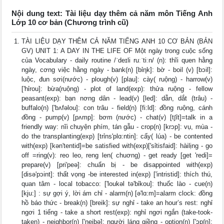
Nội dung text: Tài liệu dạy thêm cả năm môn Tiếng Anh
Lớp 10 cơ bản (Chương trình cũ)
TÀI LIỆU DẠY THÊM CẢ NĂM TIẾNG ANH 10 CƠ BẢN (BẢN
GV) UNIT 1: A DAY IN THE LIFE OF Một ngày trong cuộc sống
của Vocabulary - daily routine /ˈdeɪli ruːˈtiːn/ (n): thĩi quen hằng
ngày, cơng việc hằng ngày - bank(n) [bỉηk]: bờ - boil (v) [bɔil]:
luộc, đun sơi(nước) - plough(v) [plau]: cày( ruộng) - harrow(v)
['hỉrou]: bừa(ruộng) - plot of land(exp): thửa ruộng - fellow
peasant(exp): bạn nơng dân - lead(v) [led]: dẫn, dắt (trâu) -
buffalo(n) ['bʌfəlou]: con trâu - field(n) [fi:ld]: đồng ruộng, cánh
đồng - pump(v) [pʌmp]: bơm (nước) - chat(v) [t∫ỉt]=talk in a
friendly way: nĩi chuyện phím, tán gẫu - crop(n) [krɔp]: vụ, mùa -
do the transplanting(exp) [trỉns'plɑ:ntin]: cấy( lúa) - be contented
with(exp) [kən'tentid]=be satisfied with(exp)['sỉtisfaid]: hàilịng - go
off =ring(v): reo leo, reng len( chuơng) - get ready [get 'redi]=
prepare(v) [pri'peə]: chuẩn bị - be disappointed with(exp)
[disə'pɔint]: thất vọng -be interested in(exp) ['intristid]: thích thú,
quan tâm - local tobacco: ['loukəl tə'bỉkou]: thuốc lào - cue(n)
[kju:] : sự gợi ý, lời ám chỉ - alarm(n) [ə'lɑ:m]=alarm clock: đồng
hồ báo thức - break(n) [breik]: sự nghỉ - take an hour’s rest: nghỉ
ngơi 1 tiếng - take a short rest(exp): nghỉ ngơi ngắn (take-took-
taken) - neighbor(n) ['neibə]: người láng giềng - option(n) ['ɔp∫n]: