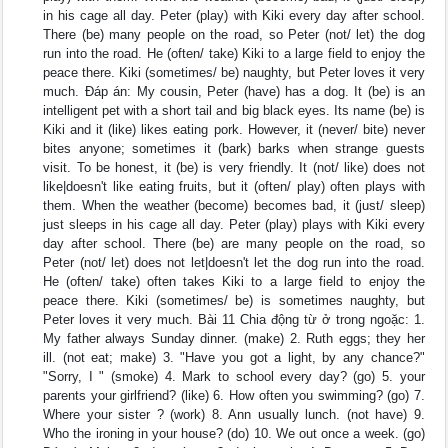
in his cage all day. Peter (play) with Kiki every day after school.
There (be) many people on the road, so Peter (not/ let) the dog
run into the road. He (often/ take) Kiki to a large field to enjoy the
peace there. Kiki (sometimes/ be) naughty, but Peter loves it very
much. Đáp án: My cousin, Peter (have) has a dog. It (be) is an
intelligent pet with a short tail and big black eyes. Its name (be) is
Kiki and it (like) likes eating pork. However, it (never/ bite) never
bites anyone; sometimes it (bark) barks when strange guests
visit. To be honest, it (be) is very friendly. It (not/ like) does not
like|doesn't like eating fruits, but it (often/ play) often plays with
them. When the weather (become) becomes bad, it (just/ sleep)
just sleeps in his cage all day. Peter (play) plays with Kiki every
day after school. There (be) are many people on the road, so
Peter (not/ let) does not let|doesn't let the dog run into the road.
He (often/ take) often takes Kiki to a large field to enjoy the
peace there. Kiki (sometimes/ be) is sometimes naughty, but
Peter loves it very much. Bài 11 Chia động từ ở trong ngoặc: 1.
My father always Sunday dinner. (make) 2. Ruth eggs; they her
ill. (not eat; make) 3. "Have you got a light, by any chance?"
"Sorry, I " (smoke) 4. Mark to school every day? (go) 5. your
parents your girlfriend? (like) 6. How often you swimming? (go) 7.
Where your sister ? (work) 8. Ann usually lunch. (not have) 9.
Who the ironing in your house? (do) 10. We out once a week. (go)