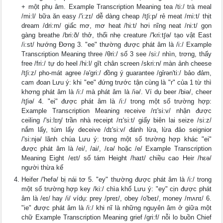
+ một phụ âm. Example Transcription Meaning tea /ti:/ trà meal
/mi:l/ bữa ăn easy /'i:zɪ/ dễ dàng cheap /t∫i:p/ rẻ meat /mi:t/ thịt
dream /dri:m/ giấc mơ, mơ heat /hi:t/ hơi nĩng neat /ni:t/ gọn
gàng breathe /bri:ð/ thở, thổi nhẹ creature /'kri:t∫ə/ tạo vật East
/i:st/ hướng Đơng 3. "ee" thường được phát âm là /i:/ Example
Transcription Meaning three /θri:/ số 3 see /si:/ nhìn, trơng, thấy
free /fri:/ tự do heel /hi:l/ gĩt chân screen /skri:n/ màn ảnh cheese
/t∫i:z/ pho-mát agree /ə'gri:/ đồng ý guarantee /gỉrən'ti:/ bảo đảm,
cam đoan Lưu ý: khi "ee" đứng trước tận cùng là "r" của 1 từ thì
khơng phát âm là /i:/ mà phát âm là /iə/. Ví dụ beer /biə/, cheer
/t∫iə/ 4. "ei" được phát âm là /i:/ trong một số trường hợp:
Example Transcription Meaning receive /rɪ'si:v/ nhận được
ceiling /'si:lɪŋ/ trần nhà receipt /rɪ'si:t/ giấy biên lai seize /si:z/
nắm lấy, túm lấy deceive /dɪ'si:v/ đánh lừa, lừa đảo seignior
/'si:njə/ lãnh chúa Lưu ý: trong một số trường hợp khác "ei"
được phát âm là /ei/, /ai/, /εə/ hoặc /e/ Example Transcription
Meaning Eight /eɪt/ số tám Height /haɪt/ chiều cao Heir /hεə/
người thừa kế
Heifer /'hefə/ bị nái tơ 5. "ey" thường được phát âm là /i:/ trong
một số trường hợp key /ki:/ chìa khố Lưu ý: "ey" cịn được phát
âm là /eɪ/ hay /i/ vídụ: prey /preɪ/, obey /o'beɪ/, money /mʌnɪ/ 6.
"ie" được phát âm là /i:/ khi nĩ là những nguyên âm ở giữa một
chữ Example Transcription Meaning grief /gri:f/ nỗi lo buồn Chief