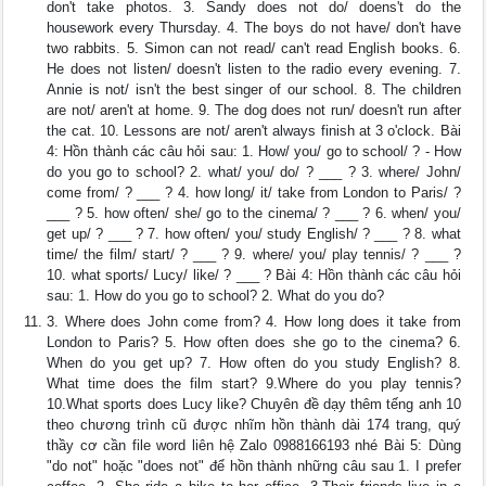
don't take photos. 3. Sandy does not do/ doens't do the
housework every Thursday. 4. The boys do not have/ don't have
two rabbits. 5. Simon can not read/ can't read English books. 6.
He does not listen/ doesn't listen to the radio every evening. 7.
Annie is not/ isn't the best singer of our school. 8. The children
are not/ aren't at home. 9. The dog does not run/ doesn't run after
the cat. 10. Lessons are not/ aren't always finish at 3 o'clock. Bài
4: Hồn thành các câu hỏi sau: 1. How/ you/ go to school/ ? - How
do you go to school? 2. what/ you/ do/ ? ___ ? 3. where/ John/
come from/ ? ___ ? 4. how long/ it/ take from London to Paris/ ?
___ ? 5. how often/ she/ go to the cinema/ ? ___ ? 6. when/ you/
get up/ ? ___ ? 7. how often/ you/ study English/ ? ___ ? 8. what
time/ the film/ start/ ? ___ ? 9. where/ you/ play tennis/ ? ___ ?
10. what sports/ Lucy/ like/ ? ___ ? Bài 4: Hồn thành các câu hỏi
sau: 1. How do you go to school? 2. What do you do?
3. Where does John come from? 4. How long does it take from
London to Paris? 5. How often does she go to the cinema? 6.
When do you get up? 7. How often do you study English? 8.
What time does the film start? 9.Where do you play tennis?
10.What sports does Lucy like? Chuyên đề dạy thêm tếng anh 10
theo chương trình cũ được nhĩm hồn thành dài 174 trang, quý
thầy cơ cần file word liên hệ Zalo 0988166193 nhé Bài 5: Dùng
"do not" hoặc "does not" để hồn thành những câu sau 1. I prefer