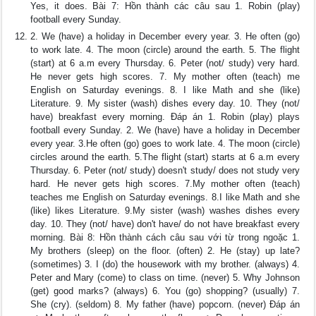
Yes, it does. Bài 7: Hồn thành các câu sau 1. Robin (play)
football every Sunday.
2. We (have) a holiday in December every year. 3. He often (go)
to work late. 4. The moon (circle) around the earth. 5. The flight
(start) at 6 a.m every Thursday. 6. Peter (not/ study) very hard.
He never gets high scores. 7. My mother often (teach) me
English on Saturday evenings. 8. I like Math and she (like)
Literature. 9. My sister (wash) dishes every day. 10. They (not/
have) breakfast every morning. Đáp án 1. Robin (play) plays
football every Sunday. 2. We (have) have a holiday in December
every year. 3.He often (go) goes to work late. 4. The moon (circle)
circles around the earth. 5.The flight (start) starts at 6 a.m every
Thursday. 6. Peter (not/ study) doesn't study/ does not study very
hard. He never gets high scores. 7.My mother often (teach)
teaches me English on Saturday evenings. 8.I like Math and she
(like) likes Literature. 9.My sister (wash) washes dishes every
day. 10. They (not/ have) don't have/ do not have breakfast every
morning. Bài 8: Hồn thành cách câu sau với từ trong ngoặc 1.
My brothers (sleep) on the floor. (often) 2. He (stay) up late?
(sometimes) 3. I (do) the housework with my brother. (always) 4.
Peter and Mary (come) to class on time. (never) 5. Why Johnson
(get) good marks? (always) 6. You (go) shopping? (usually) 7.
She (cry). (seldom) 8. My father (have) popcorn. (never) Đáp án