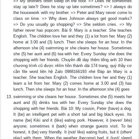
=> My brothers often sleep on the floor. => Does he sometimes
stay up late?/ Does he stay up late sometimes? => I always do
the housework with my brother. => Peter and Mary never come to
class on time. => Why does Johnson always get good marks?
=> Do you usually go shopping? => She seldom cries. => My
father never has popcorn. Bài 9: Mary is a teacher. She teaches
English. The children love her and they (1) a lot from her. Mary (2)
home at 3.00 and (3) lunch. Then she sleeps for an hour. In the
afternoon she (4) swimming or she cleans her house. Sometimes
she (5) her aunt and (6) tea with her. Every Sunday she does the
shopping with her friends. Chuyên đề dạy thêm tếng anh 10 theo
chương trình cũ được nhĩm hồn thành dài 174 trang, quý thầy cơ
cần file word liên hệ Zalo 0988166193 nhé Đáp án Mary is a
teacher. She teaches English. The children love her and they (1)
learn a lot from her. Mary (2) comes home at 3.00 and (3) has
lunch. Then she sleeps for an hour. In the afternoon she (4) goes
swimming or she cleans her house. Sometimes she (5) meets her
aunt and (6) drinks tea with her. Every Sunday she does the
shopping with her friends. Bài 10: My cousin, Peter (have) a dog.
It (be) an intelligent pet with a short tail and big black eyes. Its
name (be) Kiki and it (like) eating pork. However, it (never/ bite)
anyone; sometimes it (bark) when strange guests visit. To be
honest, it (be) very friendly. It (not/ like) eating fruits, but it (often/
play) with them. When the weather (become) bad, it (just/ sleep)