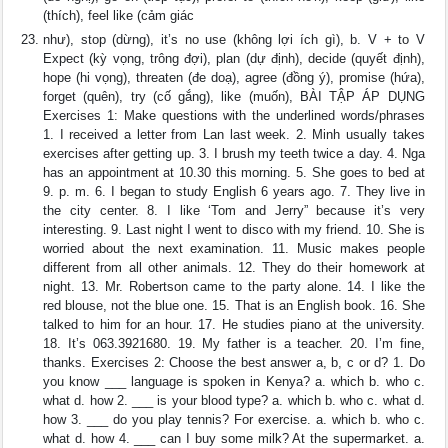
(thích), feel like (cảm giác
như), stop (dừng), it’s no use (không lợi ích gì), b. V + to V
Expect (kỳ vọng, trông đợi), plan (dự định), decide (quyết định),
hope (hi vọng), threaten (đe doạ), agree (đồng ý), promise (hứa),
forget (quên), try (cố gắng), like (muốn), BÀI TẬP ÁP DỤNG
Exercises 1: Make questions with the underlined words/phrases
1. I received a letter from Lan last week. 2. Minh usually takes
exercises after getting up. 3. I brush my teeth twice a day. 4. Nga
has an appointment at 10.30 this morning. 5. She goes to bed at
9. p. m. 6. I began to study English 6 years ago. 7. They live in
the city center. 8. I like ‘Tom and Jerry” because it’s very
interesting. 9. Last night I went to disco with my friend. 10. She is
worried about the next examination. 11. Music makes people
different from all other animals. 12. They do their homework at
night. 13. Mr. Robertson came to the party alone. 14. I like the
red blouse, not the blue one. 15. That is an English book. 16. She
talked to him for an hour. 17. He studies piano at the university.
18. It’s 063.3921680. 19. My father is a teacher. 20. I’m fine,
thanks. Exercises 2: Choose the best answer a, b, c or d? 1. Do
you know ___ language is spoken in Kenya? a. which b. who c.
what d. how 2. ___ is your blood type? a. which b. who c. what d.
how 3. ___ do you play tennis? For exercise. a. which b. who c.
what d. how 4. ___ can I buy some milk? At the supermarket. a.