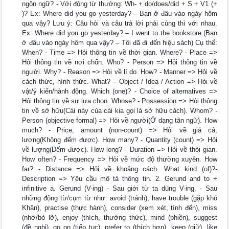
ngôn ngữ? - Với động từ thường: Wh- + do/does/did + S + V1 (+
)? Ex: Where did you go yesterday? – Bạn ở đâu vào ngày hôm
qua vậy? Lưu ý: Câu hỏi và câu trả lời phải cùng thì với nhau.
Ex: Where did you go yesterday? – I went to the bookstore.(Bạn
ở đâu vào ngày hôm qua vậy? – Tôi đã đi đến hiệu sách) Cụ thể:
When? - Time => Hỏi thông tin về thời gian. Where? - Place =>
Hỏi thông tin về nơi chốn. Who? - Person => Hỏi thông tin về
người. Why? - Reason => Hỏi về lí do. How? - Manner => Hỏi về
cách thức, hình thức. What? – Object / Idea / Action => Hỏi về
vật/ý kiến/hành động. Which (one)? - Choice of alternatives =>
Hỏi thông tin về sự lựa chọn. Whose? - Possession => Hỏi thông
tin về sở hữu(Cái này của cái kia gọi là sở hữu cách). Whom? -
Person (objective formal) => Hỏi về người(Ở dạng tân ngữ). How
much? - Price, amount (non-count) => Hỏi về giá cả,
lượng(Không đếm được). How many? - Quantity (count) => Hỏi
về lượng(Đếm được). How long? - Duration => Hỏi về thòi gian.
How often? - Frequency => Hỏi về mức độ thường xuyên. How
far? - Distance => Hỏi về khoảng cách. What kind (of)?-
Description => Yêu cầu mô tả thông tin. 2. Gerund and to +
infinitive a. Gerund (V-ing) - Sau giới từ ta dùng V-ing. - Sau
những động từ/cụm từ như: avoid (tránh), have trouble (gặp khó
Khăn), practise (thực hành), consider (xem xét, tính đến), miss
(nhớ/bỏ lỡ), enjoy (thích, thưởng thức), mind (phiền), suggest
(đề nghị), go on (tiếp tục), prefer to (thích hơn), keep (giữ), like