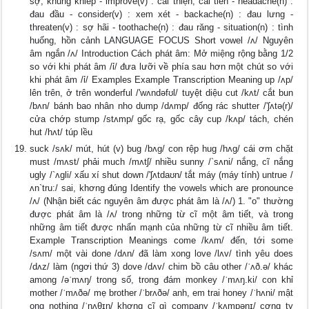
sợ, khủng khiếp - improve(v) : cải thiện, cải tiến - headache(n) :
đau đầu - consider(v) : xem xét - backache(n) : đau lưng -
threaten(v) : sợ hãi - toothache(n) : đau răng - situation(n) : tình
huống, hồn cảnh LANGUAGE FOCUS Short vowel /ʌ/ Nguyên
âm ngắn /ʌ/ Introduction Cách phát âm: Mở miệng rộng bằng 1/2
so với khi phát âm /ỉ/ đưa lưỡi về phía sau hơn một chút so với
khi phát âm /ỉ/ Examples Example Transcription Meaning up /ʌp/
lên trên, ở trên wonderful /'wʌndəfʊl/ tuyệt diệu cut /kʌt/ cắt bun
/bʌn/ bánh bao nhân nho dump /dʌmp/ đống rác shutter /'ʃʌtə(r)/
cửa chớp stump /stʌmp/ gốc rạ, gốc cây cup /kʌp/ tách, chén
hut /hʌt/ túp lều
suck /sʌk/ mút, hút (v) bug /bʌg/ con rệp hug /hʌg/ cái ơm chặt
must /mʌst/ phải much /mʌtʃ/ nhiều sunny /`sʌni/ nắng, cĩ nắng
ugly /`ʌgli/ xấu xí shut down /'ʃʌtdaʊn/ tắt máy (máy tính) untrue /
ʌn`tru:/ sai, khơng đúng Identify the vowels which are pronounce
/ʌ/ (Nhận biết các nguyên âm được phát âm là /ʌ/) 1. "o" thường
được phát âm là /ʌ/ trong những từ cĩ một âm tiết, và trong
những âm tiết được nhấn mạnh của những từ cĩ nhiều âm tiết.
Example Transcription Meanings come /kʌm/ đến, tới some
/sʌm/ một vài done /dʌn/ đã làm xong love /lʌv/ tình yêu does
/dʌz/ làm (ngơi thứ 3) dove /dʌv/ chim bồ câu other /ˈʌð.ə/ khác
among /əˈmʌŋ/ trong số, trong đám monkey /ˈmʌŋ.ki/ con khỉ
mother /ˈmʌðə/ mẹ brother /ˈbrʌðə/ anh, em trai honey /ˈhʌni/ mật
ong nothing /ˈnʌθɪŋ/ khơng cĩ gì company /ˈkʌmpənɪ/ cơng ty