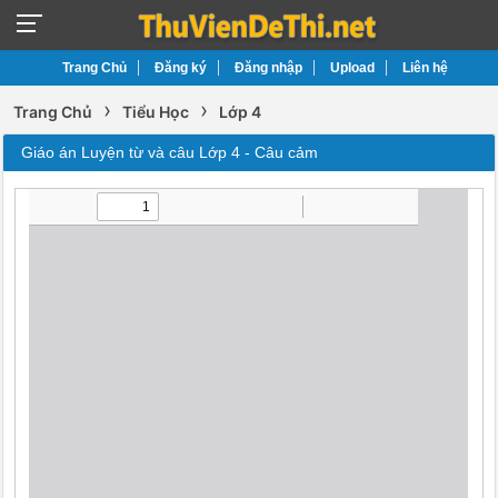
Trang Chủ
Đăng ký
Đăng nhập
Upload
Liên hệ
›
›
Trang Chủ
Tiểu Học
Lớp 4
Giáo án Luyện từ và câu Lớp 4 - Câu cảm