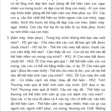
có bộ lông mới đẹp làm sao! (dùng để thể hiện cảm xúc ngạc
nhiên vui mừng trước vẻ đẹp của bộ lông con mèo) - A! con mèo
này khôn thật! (dùng để thể hiện cảm xúc thán phục sự -GV: Các
con ạ, câu thứ nhất thể hiện sự khôn ngoan của con mèo). ngạc
nhiên, thích thú trước bộ lông rất đẹp của con mèo. (bấm máy:
ngạc nhiên). Còn câu thứ hai thì lại biểu lộ sự thán phục trước
sự tinh khôn của con mèo.
(bấm máy: thán phục) - Trong lớp mình những nhà bạn nào nuôi
mèo? - HS giơ tay - Chú mèo nhà các con đã bao giờ bắt được
chuột chưa? - HS trả lời - Thế khi chú mèo bắt được chuột các
con cảm thấy thế nào? - Cảm thấy rất vui - Con sẽ nói thế nào để
thể hiện niềm vui mừng của mình? - HS1: A! Con mèo bắt được
chuột rồi! - HS2: Ồ! Chú mèo giỏi quá ! - Để thể hiện cảm xúc vui
mừng, các con có thể nói bằng nhiều câu, ví dụ: Ồ! Chú mèo giỏi
quá ! (Đưa lên màn hình) - Thế khi chú mèo bị ốm, con sẽ nói thế
nào để thể hiện tình cảm của mình? - HS1: Ôi! Con mèo ốm mất
rồi! - Có nhiều cách nói khác nhau để thể hiện - HS2: Trời!
Thương mèo quá đi thôi! tình cảm của mình. (GV đưa ví dụ:
Trời! Thương mèo quá đi thôi!). Câu nói này đã - Thể hiện sự
thương xót thể hiện tình cảm gì của con dành cho chú mèo? -
Qua các ví dụ vừa rồi (đưa cả 4 câu ra), cho cô biết các câu trên
đã thể hiện cảm - Thể hiện cảm xúc ngạc nhiên, thán xúc gì của
người nói, người viết? phục, vui mừng, thương xót. Chốt: Những