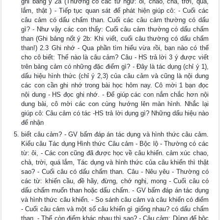
ghi bảng ý 2a (Thường có các từ ngữ: ôi, chao, chà, trời, quá,
lắm, thật ) - Tiếp tục quan sát để phát hiện giúp cô: - Cuối các
câu cảm có dấu chấm than. Cuối các câu cảm thường có dấu
gì? - Như vậy các con thấy: Cuối câu cảm thường có dấu chấm
than (Ghi bảng nốt ý 2b: Khi viết, cuối câu thường có dấu chấm
than!) 2.3 Ghi nhớ - Qua phần tìm hiểu vừa rồi, bạn nào có thể
cho cô biết: Thế nào là câu cảm? Câu - HS trả lời 3 ý được viết
trên bảng cảm có những đặc điểm gì? - Đây là tác dụng (chỉ ý 1),
dấu hiệu hình thức (chỉ ý 2,3) của câu cảm và cũng là nội dung
các con cần ghi nhớ trong bài học hôm nay. Cô mời 1 bạn đọc
nội dung - HS đọc ghi nhớ. - Để giúp các con nắm chắc hơn nội
dung bài, cô mời các con cùng hướng lên màn hình. Nhắc lại
giúp cô: Câu cảm có tác -HS trả lời dụng gì? Những dấu hiệu nào
để nhận
biết câu cảm? - GV bấm đáp án tác dụng và hình thức câu cảm.
Kiểu câu Tác dụng Hình thức Câu cảm - Bộc lộ - Thường có các
từ: ôi, - Các con cũng đã được học về câu khiến. cảm xúc chao,
chà, trời, quá lắm, Tác dụng và hình thức của câu khiến thì thật
sao? - Cuối câu có dấu chấm than. Câu - Nêu yêu - Thường có
các từ: khiến cầu, đề hãy, đừng, chớ nghị, mong - Cuối câu có
dấu chấm muốn than hoặc dấu chấm. - GV bấm đáp án tác dụng
và hình thức câu khiến. - So sánh câu cảm và câu khiến có điểm
- Cuối câu cảm và một số câu khiến gì giống nhau? có dấu chấm
than. - Thế còn điểm khác nhau thì sao? - Câu cảm: Dùng để bộc