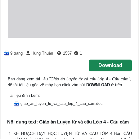
9 trang
Hùng Thuận
1557
1
Download
Bạn đang xem tài liệu
"Giáo án Luyện từ và câu Lớp 4 - Câu cảm"
,
để tải tài liệu gốc về máy bạn click vào nút
DOWNLOAD
ở trên
Tài liệu đính kèm:
giao_an_luyen_tu_va_cau_lop_4_cau_cam.doc
Nội dung text: Giáo án Luyện từ và câu Lớp 4 - Câu cảm
KẾ HOẠCH DẠY HỌC LUYỆN TỪ VÀ CÂU LỚP 4 Bài: CÂU