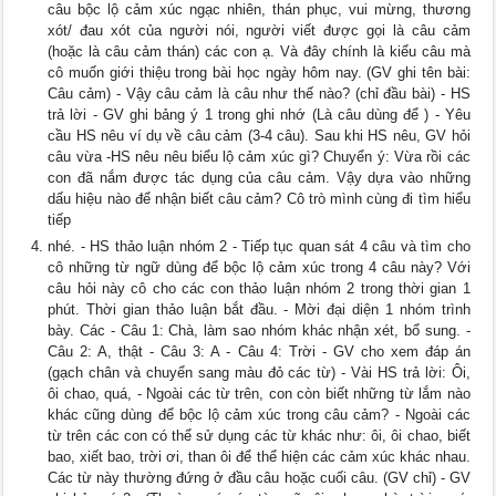
câu bộc lộ cảm xúc ngạc nhiên, thán phục, vui mừng, thương
xót/ đau xót của người nói, người viết được gọi là câu cảm
(hoặc là câu cảm thán) các con ạ. Và đây chính là kiểu câu mà
cô muốn giới thiệu trong bài học ngày hôm nay. (GV ghi tên bài:
Câu cảm) - Vậy câu cảm là câu như thế nào? (chỉ đầu bài) - HS
trả lời - GV ghi bảng ý 1 trong ghi nhớ (Là câu dùng để ) - Yêu
cầu HS nêu ví dụ về câu cảm (3-4 câu). Sau khi HS nêu, GV hỏi
câu vừa -HS nêu nêu biểu lộ cảm xúc gì? Chuyển ý: Vừa rồi các
con đã nắm được tác dụng của câu cảm. Vậy dựa vào những
dấu hiệu nào để nhận biết câu cảm? Cô trò mình cùng đi tìm hiểu
tiếp
nhé. - HS thảo luận nhóm 2 - Tiếp tục quan sát 4 câu và tìm cho
cô những từ ngữ dùng để bộc lộ cảm xúc trong 4 câu này? Với
câu hỏi này cô cho các con thảo luận nhóm 2 trong thời gian 1
phút. Thời gian thảo luận bắt đầu. - Mời đại diện 1 nhóm trình
bày. Các - Câu 1: Chà, làm sao nhóm khác nhận xét, bổ sung. -
Câu 2: A, thật - Câu 3: A - Câu 4: Trời - GV cho xem đáp án
(gạch chân và chuyển sang màu đỏ các từ) - Vài HS trả lời: Ôi,
ôi chao, quá, - Ngoài các từ trên, con còn biết những từ lắm nào
khác cũng dùng để bộc lộ cảm xúc trong câu cảm? - Ngoài các
từ trên các con có thể sử dụng các từ khác như: ôi, ôi chao, biết
bao, xiết bao, trời ơi, than ôi để thể hiện các cảm xúc khác nhau.
Các từ này thường đứng ở đầu câu hoặc cuối câu. (GV chỉ) - GV