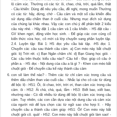
lộ cảm xúc. Thường có các từ: ôi, chao, chà, trời, quá lắm, thật
- Câu khiến: Dùng để nêu yêu cầu, đề nghị, mong muốn Thường
có các từ: hãy, đừng, chớ - Câu cảm và một số câu khiến đều
sử dụng dấu chấm than ở cuối câu. Nhưng mục đích sử dụng
của chúng lại khác nhau. Vậy các con chú ý để phân biệt 2 kiểu
câu này nhé. - Hãy đặt 1 câu cảm và 1 câu khiến. - HS đặt câu -
GV khen ngợi, động viên học sinh. - Để giúp các con củng cố
kiến thức vừa học, cô mời cả lớp chuyển sang phần luyện tập.
2.4. Luyện tập: Bài 1: HS đọc yêu cầu bài tập. -HS đọc 1.
Chuyển các câu sau thành câu cảm. a) Con mèo này bắt chuột
giỏi. b) Trời rét. c) Bạn Ngân chăm chỉ. d) Bạn Giang học giỏi. -
Các câu trên thuộc kiểu câu nào? -Câu kể - Đọc giúp cô câu ở
phần a. - HS đọc - Nội dung của câu a là gì ? - Khen con mèo bắt
chuột giỏi - Để chuyển câu kể này thành câu cảm
con sẽ làm thế nào? - Thêm các từ chỉ cảm xúc trong câu và
thêm dấu chấm than vào cuối câu. - Nhắc lại cho cô các từ dùng
để bộc lộ - HS1: Ôi, ôi chao, trời, trời ơi, than cảm xúc trong câu
cảm. ôi - HS2: Ái chà, chà, quá, lắm - HS3: Biết bao, xiết bao,
nhường nào - Có rất nhiều từ dùng để bộc lộ cảm xúc trong câu
cảm. Tuy nhiên, các con cần dựa vào nội dung câu và cảm xúc
của người nói để lựa chọn các từ ngữ sao cho hợp lí. - Hãy
chuyển câu a thành câu cảm giúp -HS1: Ôi! Con mèo này bắt
chuột giỏi cô. quá! - HS2: Con mèo này bắt chuột giỏi làm sao! -