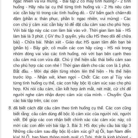
ngạc nhiên và vui mừng. - Bài tập 2 có mấy tình huống? - 2 tình
huống - Hãy nêu lại cụ thể từng tình huống và - 2 Hs nêu cảm
xúc cần bày tỏ trong các tình huống đó. - GV bấm gạch chân+đỏ
đậm (phần a: thán phục, phần b: ngạc nhiên, vui mừng) - Các
con chú ý cảm xúc cần bày tỏ để đặt câu cảm sao cho phù hợp.
Với bài tập này các con làm bài vào vở. Thời gian làm bài - HS
làm bài là 3 phút. ( GV thu 3 quyển, yêu cầu HS theo dõi để chữa
bài) - Chữa bài. Nhận xét - Giáo dục HS quan tâm đến bạn bè
(phần b) - Bây giờ, cô muốn các con hãy cùng - HS nói trong
nhóm đóng vai vào các tình huống, nói với bạn bên cạnh theo
câu cảm mà con vừa đặt. Chú ý thể hiện sắc thái biểu cảm sao
cho phù hợp các con nhé ! Thời gian dành cho các con là 1 phút.
Bắt đầu. - Mời đại diện từng nhóm lên thể hiện - Hs thể hiện
trước lớp. - Nhận xét, khen ngợi - Chốt: Các con ạ! Tùy vào
từng tình huống cụ thể, các con hãy bộc lộ cảm xúc sao cho phù
hợp. Khi nói câu cảm, cần kết hợp ánh mắt, nét mặt, cử chỉ để
người nghe cảm nhận được cảm xúc của mình. - Chuyển: Qua
các bài tập trên, các con
đã biết cách đặt câu cảm theo tình huống cụ thể. Các con cũng
biết rằng: câu cảm dùng để bộc lộ cảm xúc của người nói, người
viết. Để giúp các con nhận biết chính xác các cảm xúc này, cô
mời các con đến với bài tập 3. Bài 3: HS đọc yêu cầu bài tập 3
Những câu cảm sau đây bộc lộ cảm xúc gì? a) Ôi, bạn Nam đến
kìa! b) Ồ, bạn Nam thông minh quá! c) Trời, thật là kinh khủng! -