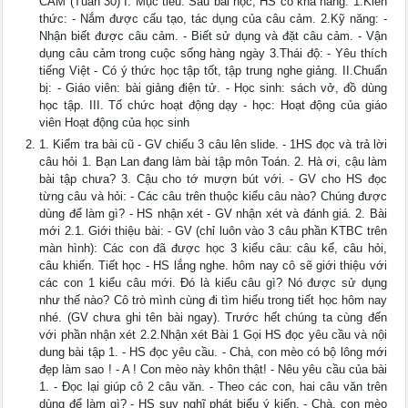
CẢM (Tuần 30) I. Mục tiêu: Sau bài học, HS có khả năng: 1.Kiến
thức: - Nắm được cấu tạo, tác dụng của câu cảm. 2.Kỹ năng: -
Nhận biết được câu cảm. - Biết sử dụng và đặt câu cảm. - Vận
dụng câu cảm trong cuộc sống hàng ngày 3.Thái độ: - Yêu thích
tiếng Việt - Có ý thức học tập tốt, tập trung nghe giảng. II.Chuẩn
bị: - Giáo viên: bài giảng điện tử. - Học sinh: sách vở, đồ dùng
học tập. III. Tổ chức hoạt động dạy - học: Hoạt động của giáo
viên Hoạt động của học sinh
1. Kiểm tra bài cũ - GV chiếu 3 câu lên slide. - 1HS đọc và trả lời
câu hỏi 1. Bạn Lan đang làm bài tập môn Toán. 2. Hà ơi, cậu làm
bài tập chưa? 3. Cậu cho tớ mượn bút với. - GV cho HS đọc
từng câu và hỏi: - Các câu trên thuộc kiểu câu nào? Chúng được
dùng để làm gì? - HS nhận xét - GV nhận xét và đánh giá. 2. Bài
mới 2.1. Giới thiệu bài: - GV (chỉ luôn vào 3 câu phần KTBC trên
màn hình): Các con đã được học 3 kiểu câu: câu kể, câu hỏi,
câu khiến. Tiết học - HS lắng nghe. hôm nay cô sẽ giới thiệu với
các con 1 kiểu câu mới. Đó là kiểu câu gì? Nó được sử dụng
như thế nào? Cô trò mình cùng đi tìm hiểu trong tiết học hôm nay
nhé. (GV chưa ghi tên bài ngay). Trước hết chúng ta cùng đến
với phần nhận xét 2.2.Nhận xét Bài 1 Gọi HS đọc yêu cầu và nội
dung bài tập 1. - HS đọc yêu cầu. - Chà, con mèo có bộ lông mới
đẹp làm sao ! - A ! Con mèo này khôn thật! - Nêu yêu cầu của bài
1. - Đọc lại giúp cô 2 câu văn. - Theo các con, hai câu văn trên
dùng để làm gì? - HS suy nghĩ phát biểu ý kiến. - Chà, con mèo