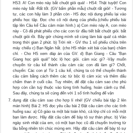
HS3: A! Con mèo này bắt chuột giỏi quá! - HS4: Thật tuyệt! Con
mèo này bắt -Rất tốt. (GV bấm phần mẫu) chuột rất giỏi! - Tương
tự, các con hãy làm 3 phần còn - HS đọc nội dung phiếu lại vào
phiếu học tập. Đọc cho cô nội dung của phiếu.(chiếu phiếu bài
tập lên Câu kể Câu cảm màn hình.) a) Con mèo này A, con mèo
này - Cô đã phát phiếu cho các con từ đầu tiết bắt chuột giỏi. bắt
chuột giỏi rồi. Bây giờ chúng mình sẽ cùng làm bài quá! cá nhân
trong thời gian 2 phút. b) Trời rét - GV thu 1 số phiếu chữa trên
máy chiếu c) Bạn Ngân hắt. (cho HS nhận xét bài của bạn) chăm
chỉ. - Cho HS xem đáp án của GV. d) Bạn Giang - Câu “Bạn
Giang học giỏi quá!” bộc lộ học giỏi. cảm xúc gì? -Vậy muốn
chuyển từ câu kể thành câu cảm các con đã làm gì? Chốt,
chuyển: Các con ạ! Từ 1 câu kể, chúng ta có thể chuyển thành
câu cảm bằng cách thêm các từ bộc lộ cảm xúc và thêm dấu
chấm than ở cuối câu. Tuy nhiên, để đặt câu cảm sao cho phù
hợp còn cần tuỳ thuộc vào từng tình huống, hoàn cảnh cụ thể.
Sau đây, chúng ta sẽ cùng đến với 1 số tình huống để vận
dụng đặt câu cảm sao cho hợp lí nhé! (GV chiếu bài tập 2 lên
màn hình) Bài 2: HS đọc yêu cầu bài 2 Đặt câu cảm cho các tình
huống sau: a) Cô giáo ra một bài toán khó, cả lớp chỉ có mỗi một
bạn làm được. Hãy đặt câu cảm để bày tỏ sự thán phục. b) Vào
ngày sinh nhật của em, có một bạn học cũ đã chuyển trường từ
lâu bỗng nhiên tới chúc mừng em. Hãy đặt câu cảm để bày tỏ sự