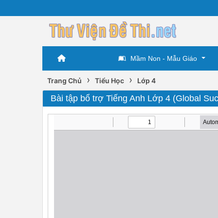
Mầm Non - Mẫu Giáo
›
›
Trang Chủ
Tiểu Học
Lớp 4
Bài tập bổ trợ Tiếng Anh Lớp 4 (Global Succ