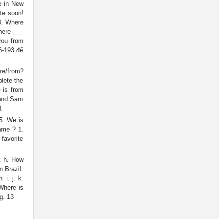
e in New
te soon!
3. Where
Where ___
you from
6-193 để
re/from?
lete the
 is from
 and Sam
1
5. We is
ame ? 1.
 favorite
s. h. How
m Brazil.
 i. j. k.
Where is
g. 13