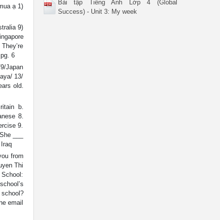
Bài tập Tiếng Anh Lớp 4 (Global
 mua ạ 1)
Success) - Unit 3: My week
tralia 9)
ingapore
 They’re
 pg. 6
/9/Japan
Maya/ 13/
ars old.
itain b.
anese 8.
ercise 9.
. She ___
 Iraq
 you from
guyen Thi
School:
school’s
 school?
he email