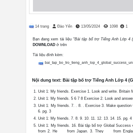
14 trang
Đào Yến
13/05/2024
1098
1
Bạn đang xem tài liệu
"Bài tập bổ trợ Tiếng Anh Lớp 4 (
DOWNLOAD
ở trên
Tài liệu đính kèm:
bai_tap_bo_tro_tieng_anh_lop_4_global_success_uni
Nội dung text: Bài tập bổ trợ Tiếng Anh Lớp 4 (G
Unit 1: My friends. Exercise 1. Look and write. Britai
Unit 1: My friends. 5 6 7 8 Exercise 2. Look and answer 
Unit 1: My friends. 7. . 8. . Exercise 3. Make questio
6. pg. 3
Unit 1: My friends. 7. 8. 9. 10. 11. 12. 13. 14. 15. pg. 4
Unit 1: My friends. 16. Bài tập bổ trợ Global Success
from 2. He ___ from Japan. 3. They ___ from Englan