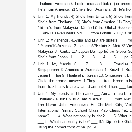
Thailand. Exercise 5. Look , read and tick () or cross
He’s from America. 2) She’s from Australia. 3) He’s fr
Unit 1: My friends. 4) She’s from Britain. 5) She’s fr
She’s from Thailand. 10) She’s from America 11) They
15) He’s from Malaysia Bài tập bổ trợ Global Succes
1.Tony is seven years old. ___ from Britain. 2.Lily is n
Unit 1: My friends. 4.Anna and Lily are sisters. ___ 
1.Sarah/10/Australia 2. Jessica/7/Britain 3. Mai/ 8/ V
Malaysia 8. Kenta/ 11/ Japan Bài tập bổ trợ Global S
She’s from Japan. 1. ___ 2.___ 3.___ 4.___ 5.___ pg. 
Unit 1: My friends. 6.___ 7. ___ 8. ___ Exercise 8.
Singaporean 3. America c. Australian 4. Brazil d. Br
Japan h. Thai 9. Thailand i. Korean 10. Singapore j. B
Circle the correct answer. 1.They ___ from Korea. a.is
from Brazil. a.is b. are c. am d.am not 4. There ___ fo
Unit 1: My friends. 5. His name ___ Anna. a. are b. am
Thailand? a. isn’t b. is c. am d. Are 8. I ___ from Vi
Lan Name: John Hometown: Ho Chi Minh City, Vie
International Primary School Class: 4a5 Class: 4a1 
name? ___ 4. What nationality is she? ___ 5. What i
___ 8. What nationality is he? ___ Bài tập bổ trợ Gl
using the correct form of be. pg. 9