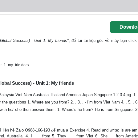
Downlo
Global Success) - Unit 1: My friends"
, để tải tài liệu gốc về máy bạn click
t_1_my_frie.docx
lobal Success) - Unit 1: My friends
n Malaysia Viet Nam Australia Thailand America Japan Singapore 1 2 3 4 pg. 1
the questions 1. Where are you from? 2. . 3. . - I’m from Viet Nam 4. . 5. . 6.
n with he/ she then answer them. 1. Where’s he from? He is from Singapore. 2.
 4 liên hệ Zalo O988-166-193 để mua ạ Exercise 4. Read and write: is are am 
d. Australia. 4. I ___ from 5. They ___ from Viet 6. She ___from Ameri