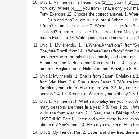
Unit 1: My friends. Hi Peter. How (1)___ you? I (2)_
York city. Where (4)___ you from? I have only your ma
Tony Exercise 12. Choose the correct answer. 1. Where
___ Julia and Ana? a. am b. is c. are 4. Where ___ Hel
I from? a. am b. is c. are 7. Where ___ she from? a
Thailand? a. am b. is c. are 10. ___she from Malaysi
mua ạ Exercise 13. Write questions and answers. pg. 
Unit 1: My friends. 1. is/Where/Anna/from? from/She/
They/are/Brazil./from/ 4. is/Where/Lucas/from? from/H
sentences with the missing nationality and other mi
Britain, so she 3. He is from Korea, so he is 4. They
are from England, so 7. Helmut is from Brazil, so 8. B
Unit 1: My friends. 1. She is from Japan. Malaysia 2
from Viet Nam . 6. She is from Japan. 7We are from
I’m nine years old. b. How old are you ? 2. My name is
season ? 4. I’m Korean. e. When is your birthday ? 5. 
Unit 1: My friends. f. What nationality are you ? 6. I
many seasons are there in a year ? 8. Yes, I do. i. Wh
k. Is she from Viet Nam ? 11.Yes, she is Bài tập bổ tr
LISTENING Part 1: Listen and write, there is one exam
she from? She’s from . 4. He’s my new friend. He’s from
Unit 1: My friends. Part 2: Listen and draw line, there is