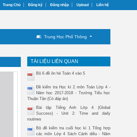
Trang Chủ
Đăng ký
Đăng nhập
Upload
Liên hệ
Trung Học Phổ Thông
TÀI LIỆU LIÊN QUAN
Bộ 6 đề ôn hè Toán 4 vào 5
Đề kiểm tra Học kì 2 môn Toán Lớp 4 -
Năm học 2017-2018 - Trường Tiểu học
Thuận Tân (Có đáp án)
Bài tập Tiếng Anh Lớp 4 (Global
Success) - Unit 2: Time and daily
routines
Bộ đề kiểm tra cuối học kì 1 Tổng hợp
các môn Lớp 4 Sách Cánh diều - Năm