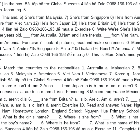
 ( ) in the box. Bài tập bổ trợ Global Success 4 liên hệ Zalo O988-166-193 để
om Japan. pg. 5
om Thailand. 6) She’s from Malaysia. 7) She’s from Singapore 8) He’s from Aus
’re from Viet Nam 12) He’s from Japan 13) He’s from Britain 14) He’s from S
s 4 liên hệ Zalo O988-166-193 để mua ạ Exercise 6. Write We’re She’s He’s
ine years old. ___ from Australia. 3.Nam and I are friends. ___ from Viet Nam.
from America. Exercise 7. Look at pictures, read and make sentences: 0. Mori
iet Nam 4. Andros/15/Singapore 5. Anita /10/Thailand 6. Ben/12/ America 7. 
uccess 4 liên hệ Zalo O988-166-193 để mua ạ 0. This is Mori. She’s nine ye
7
 Match the countries to the nationalities 1. Australia a. Malaysian 2. Br
azilian 5. Malaysia e. American 6. Viet Nam f. Vietnamese 7. Korea g. Jap
ritish Bài tập bổ trợ Global Success 4 liên hệ Zalo O988-166-193 để mua ạ Ex
 b. are c. isn’t d. am 2.Anna ___ from Japan. a.is b. are c. am d. aren’t 3
ur seasons. a. are b. is c. am d. isn’t France pg. 8 Mexico Iraq France Mexico
 c. aren’t d.is 6. ___ she from Britain? a. Is b. Are c. Am d. aren’t 7. ___
et Nam. a. am b. is c. isn’t d. aren’t Exercise 10. Read and answer: Name: N
t Nam Hometown: London, England School: Nguyen Hue Primary School 
1. What is the girl’s name? ___ 2. Where is she from? ___ 3. What is her 
s the boy’s name? ___ 6. Where is he from? ___ 7. What is the name of his
obal Success 4 liên hệ Zalo O988-166-193 để mua ạ Exercise 11. Complete t