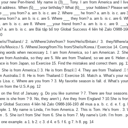
__ your new Pen-friend. My name is (3)___ Tony. I am from America and I liv
il address. When (5)___ your birthday? What (6)___ your hobbies? Please wri
 ___ you from? a. am b. is c. are 2. Where ___ he from? a. am b. is c. are 
ena from? a. am b. is c. are 5. Where ___ they from? a. am b. is c. are 6. 
. am b. is c. are 8. Where ___your friend from? a. am b. is c. are 9. ___
a? a. am b. is c. are Bài tập bổ trợ Global Success 4 liên hệ Zalo O988-16
10
is/Thailand./ 2. is/Where/John/from? from/He/is/Britain./ 3. they/Where/a
e/is/Mexico./ 5. /Where/Jeong/from?/is from/She/is/Korea./ Exercise 14. Comp
ssing words when necessary 1. I am from America, so I am American. 2. She
 are from Australia, so they are 5. We are from Thailand, so we are 6. Helen
ruce is from Japan, so Exercise 15. Find the mistakes and correct them. pg. 1
. She is from America. 3. He is from Brazil. 4. They are from Thailand . 
 Australia. 8. He is from Thailand. Exercise 16. Match a. What’s your n
 Lisa. c. Where are you from ? 3. My favorite season is fall. d. What’s your
I’m from the U.S.A pg. 12
t's on the first of January. g. Do you like summer ? 7. There are four season
ere is she from ? 9. No, they aren’t j. Are they from England ? 10.She is fro
ợ Global Success 4 liên hệ Zalo O988-166-193 để mua ạ a. b. c. d. e. f. g. h.
ple. 1. My name is Linda, I’m from America. 2. This is Tom. He’s from . 3. 
 . 5. She isn’t from She’ from 6. She is from 7. My name’s Linh. I’m from . p
 one example. a 1. b 2. c 3. d 4. e 5. f 6. g 7. h 8. pg. 14