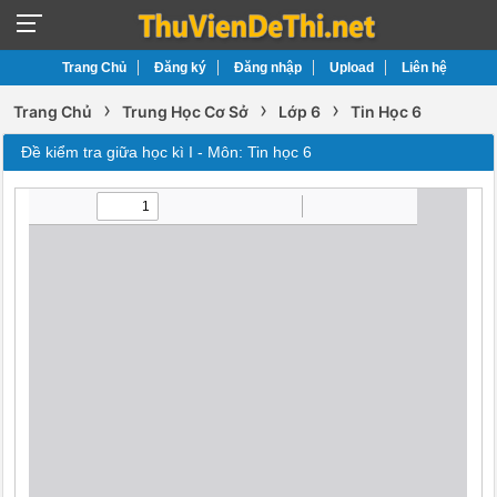
Trang Chủ
Đăng ký
Đăng nhập
Upload
Liên hệ
›
›
›
Trang Chủ
Trung Học Cơ Sở
Lớp 6
Tin Học 6
Đề kiểm tra giữa học kì I - Môn: Tin học 6