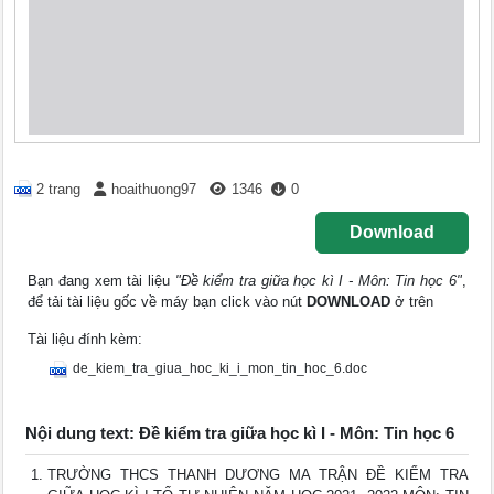
2 trang
hoaithuong97
1346
0
Download
Bạn đang xem tài liệu
"Đề kiểm tra giữa học kì I - Môn: Tin học 6"
,
để tải tài liệu gốc về máy bạn click vào nút
DOWNLOAD
ở trên
Tài liệu đính kèm:
de_kiem_tra_giua_hoc_ki_i_mon_tin_hoc_6.doc
Nội dung text: Đề kiểm tra giữa học kì I - Môn: Tin học 6
TRƯỜNG THCS THANH DƯƠNG MA TRẬN ĐỀ KIỂM TRA