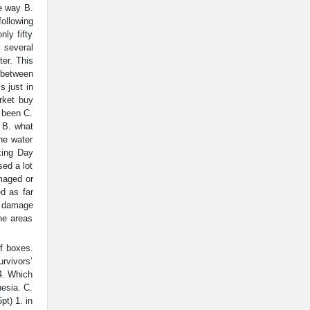
e way B.
ollowing
ly fifty
 several
er. This
 between
s just in
rket buy
s been C.
o B. what
he water
xing Day
ed a lot
maged or
d as far
h damage
he areas
f boxes.
urvivors’
 4. Which
nesia. C.
pt) 1. in