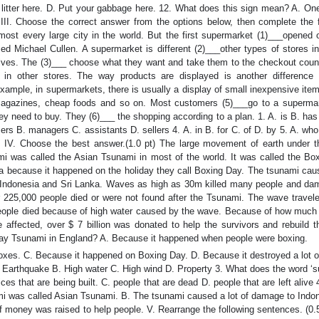
 litter here. D. Put your gabbage here. 12. What does this sign mean? A. On
II. Choose the correct answer from the options below, then complete the f
st every large city in the world. But the first supermarket (1)___opened on
Michael Cullen. A supermarket is different (2)___other types of stores in
ves. The (3)___ choose what they want and take them to the checkout count
in other stores. The way products are displayed is another difference
ample, in supermarkets, there is usually a display of small inexpensive item
 magazines, cheap foods and so on. Most customers (5)___go to a superma
y need to buy. They (6)___ the shopping according to a plan. 1. A. is B. ha
ers B. managers C. assistants D. sellers 4. A. in B. for C. of D. by 5. A. wh
IV. Choose the best answer.(1.0 pt) The large movement of earth under t
i was called the Asian Tsunami in most of the world. It was called the Bo
a because it happened on the holiday they call Boxing Day. The tsunami caus
, Indonesia and Sri Lanka. Waves as high as 30m killed many people and da
er 225,000 people died or were not found after the Tsunami. The wave travele
eople died because of high water caused by the wave. Because of how muc
ffected, over $ 7 billion was donated to help the survivors and rebuild t
ay Tsunami in England? A. Because it happened when people were boxing.
oxes. C. Because it happened on Boxing Day. D. Because it destroyed a lot o
 Earthquake B. High water C. High wind D. Property 3. What does the word ‘s
ces that are being built. C. people that are dead D. people that are left alive
ami was called Asian Tsunami. B. The tsunami caused a lot of damage to Indo
 money was raised to help people. V. Rearrange the following sentences. (0.5