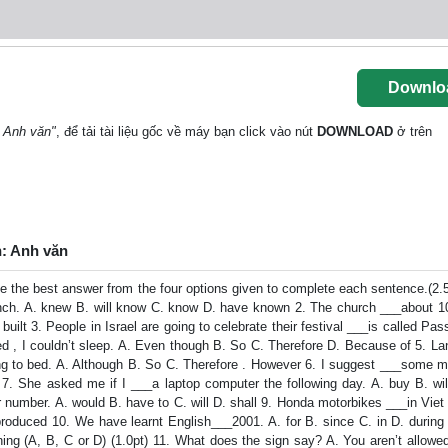
Downlo
: Anh văn"
, để tải tài liệu gốc về máy bạn click vào nút
DOWNLOAD
ở trên
n: Anh văn
e best answer from the four options given to complete each sentence.(2.
French. A. knew B. will know C. know D. have known 2. The church ___about 1
 built 3. People in Israel are going to celebrate their festival ___is called Pas
d , I couldn’t sleep. A. Even though B. So C. Therefore D. Because of 5. La
ing to bed. A. Although B. So C. Therefore . However 6. I suggest ___some m
ng 7. She asked me if I ___a laptop computer the following day. A. buy B. wi
r number. A. would B. have to C. will D. shall 9. Honda motorbikes ___in Vie
roduced 10. We have learnt English___2001. A. for B. since C. in D. during 
ing (A, B, C or D) (1.0pt) 11. What does the sign say? A. You aren’t allowed 