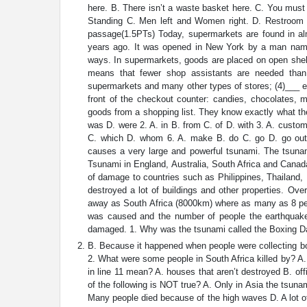
here. B. There isn’t a waste basket here. C. You must
Standing C. Men left and Women right. D. Restroom I
passage(1.5PTs) Today, supermarkets are found in almo
years ago. It was opened in New York by a man named 
ways. In supermarkets, goods are placed on open shel
means that fewer shop assistants are needed than 
supermarkets and many other types of stores; (4)___ ex
front of the checkout counter: candies, chocolates,
goods from a shopping list. They know exactly what the
was D. were 2. A. in B. from C. of D. with 3. A. custom
C. which D. whom 6. A. make B. do C. go D. go out 
causes a very large and powerful tsunami. The tsunam
Tsunami in England, Australia, South Africa and Canad
of damage to countries such as Philippines, Thailand
destroyed a lot of buildings and other properties. Ov
away as South Africa (8000km) where as many as 8 p
was caused and the number of people the earthquake a
damaged. 1. Why was the tsunami called the Boxing D
B. Because it happened when people were collecting b
2. What were some people in South Africa killed by? A.
in line 11 mean? A. houses that aren’t destroyed B. offi
of the following is NOT true? A. Only in Asia the tsun
Many people died because of the high waves D. A lot of