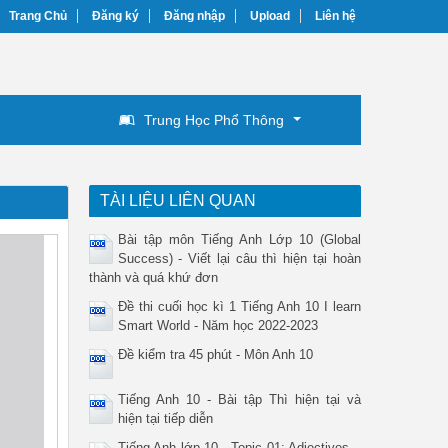
Trang Chủ
Đăng ký
Đăng nhập
Upload
Liên hệ
Trung Học Phổ Thông
TÀI LIỆU LIÊN QUAN
Bài tập môn Tiếng Anh Lớp 10 (Global
Success) - Viết lại câu thì hiện tại hoàn
thành và quá khứ đơn
Đề thi cuối học kì 1 Tiếng Anh 10 I learn
Smart World - Năm học 2022-2023
Đề kiểm tra 45 phút - Môn Anh 10
Tiếng Anh 10 - Bài tập Thì hiện tại và
hiện tại tiếp diễn
Tiếng Anh lớp 10 - Topic 01: Adjectives –