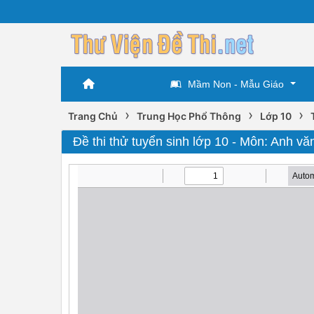
Mầm Non - Mẫu Giáo
›
›
›
Trang Chủ
Trung Học Phổ Thông
Lớp 10
Đề thi thử tuyển sinh lớp 10 - Môn: Anh vă