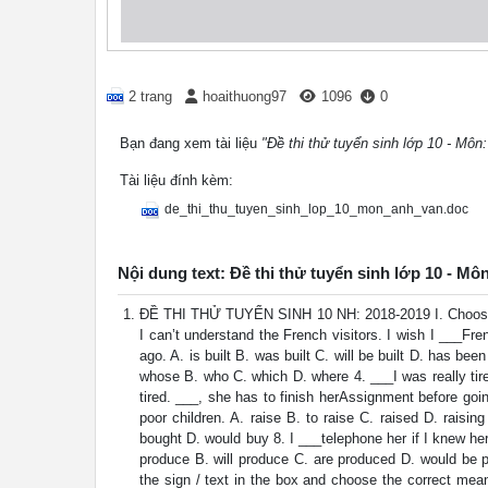
2 trang
hoaithuong97
1096
0
Bạn đang xem tài liệu
"Đề thi thử tuyển sinh lớp 10 - Môn
Tài liệu đính kèm:
de_thi_thu_tuyen_sinh_lop_10_mon_anh_van.doc
Nội dung text: Đề thi thử tuyển sinh lớp 10 - Mô
ĐỀ THI THỬ TUYỂN SINH 10 NH: 2018-2019 I. Choose th
I can’t understand the French visitors. I wish I ___
ago. A. is built B. was built C. will be built D. has been
whose B. who C. which D. where 4. ___I was really tire
tired. ___, she has to finish herAssignment before go
poor children. A. raise B. to raise C. raised D. raisi
bought D. would buy 8. I ___telephone her if I knew he
produce B. will produce C. are produced D. would be p
the sign / text in the box and choose the correct mean