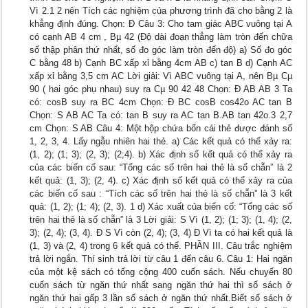
Vì 2.1 2 nên Tích các nghiệm của phương trình đã cho bằng 2 là
khẳng định đúng. Chọn: Đ Câu 3: Cho tam giác ABC vuông tại A
có cạnh AB 4 cm , Bµ 42 (Độ dài đoạn thẳng làm tròn đến chữa
số thập phân thứ nhất, số đo góc làm tròn đến độ) a) Số đo góc
C bằng 48 b) Cạnh BC xấp xỉ bằng 4cm AB c) tan B d) Cạnh AC
xấp xỉ bằng 3,5 cm AC Lời giải: Vì ABC vuông tại A, nên Bµ Cµ
90 ( hai góc phụ nhau) suy ra Cµ 90 42 48 Chọn: Đ AB AB 3 Ta
có: cosB suy ra BC 4cm Chọn: Đ BC cosB cos42o AC tan B
Chọn: S AB AC Ta có: tan B suy ra AC tan B.AB tan 42o.3 2,7
cm Chọn: S AB Câu 4: Một hộp chứa bốn cái thẻ được đánh số
1, 2, 3, 4. Lấy ngẫu nhiên hai thẻ. a) Các kết quả có thể xảy ra:
(1, 2); (1; 3); (2, 3); (2;4). b) Xác định số kết quả có thể xảy ra
của các biến cố sau: “Tổng các số trên hai thẻ là số chẵn” là 2
kết quả: (1, 3); (2, 4). c) Xác định số kết quả có thể xảy ra của
các biến cố sau : “Tích các số trên hai thẻ là số chẵn” là 3 kết
quả: (1, 2); (1; 4); (2, 3). 1 d) Xác xuất của biến cố: “Tổng các số
trên hai thẻ là số chẵn” là 3 Lời giải: S Vì (1, 2); (1; 3); (1, 4); (2,
3); (2, 4); (3, 4). Đ S Vì còn (2, 4); (3, 4) Đ Vì ta có hai kết quả là
(1, 3) và (2, 4) trong 6 kết quả có thể. PHẦN III. Câu trắc nghiệm
trả lời ngắn. Thí sinh trả lời từ câu 1 đến câu 6. Câu 1: Hai ngăn
của một kệ sách có tổng cộng 400 cuốn sách. Nếu chuyển 80
cuốn sách từ ngăn thứ nhất sang ngăn thứ hai thì số sách ở
ngăn thứ hai gấp 3 lần số sách ở ngăn thứ nhất.Biết số sách ở