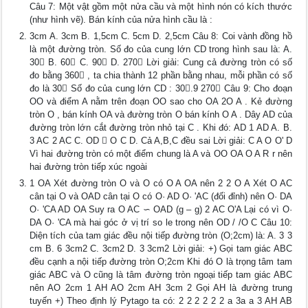
Câu 7: Một vật gồm một nửa cầu và một hình nón có kích thước
(như hình vẽ). Bán kính của nửa hình cầu là :
3cm A. 3cm B. 1,5cm C. 5cm D. 2,5cm Câu 8: Coi vành đồng hồ
là một đường tròn. Số đo của cung lớn CD trong hình sau là: A.
30 B. 60 C. 90 D. 270 Lời giải: Cung cả đường tròn có số
đo bằng 360 , ta chia thành 12 phần bằng nhau, mỗi phần có số
đo là 30 Số đo của cung lớn CD : 30.9 270 Câu 9: Cho đoạn
OO và điểm A nằm trên đoạn OO sao cho OA 2O A . Kẻ đường
tròn O , bán kính OA và đường tròn O bán kính O A . Dây AD của
đường tròn lớn cắt đường tròn nhỏ tại C . Khi đó: AD 1 AD A. B.
3 AC 2 AC C. OD  O C D. Cả A,B,C đều sai Lời giải: C A O O' D
Vì hai đường tròn có một điểm chung là A và OO OA O A R r nên
hai đường tròn tiếp xúc ngoài
1 OA Xét đường tròn O và O có O A OA nên 2 2 O A Xét O AC
cân tại O và OAD cân tại O có O· AD O· 'AC (đối đỉnh) nên O· DA
O· 'CA AD OA Suy ra O AC ∽ OAD (g – g) 2 AC O'A Lại có vì O·
DA O· 'CA mà hai góc ở vị trí so le trong nên OD / /O C Câu 10:
Diện tích của tam giác đều nội tiếp đường tròn (O;2cm) là: A. 3 3
cm B. 6 3cm2 C. 3cm2 D. 3 3cm2 Lời giải: +) Gọi tam giác ABC
đều cạnh a nội tiếp đường tròn O;2cm Khi đó O là trọng tâm tam
giác ABC và O cũng là tâm đường tròn ngoại tiếp tam giác ABC
nên AO 2cm 1 AH AO 2cm AH 3cm 2 Gọi AH là đường trung
tuyến +) Theo định lý Pytago ta có: 2 2 2 2 2 2 a 3a a 3 AH AB