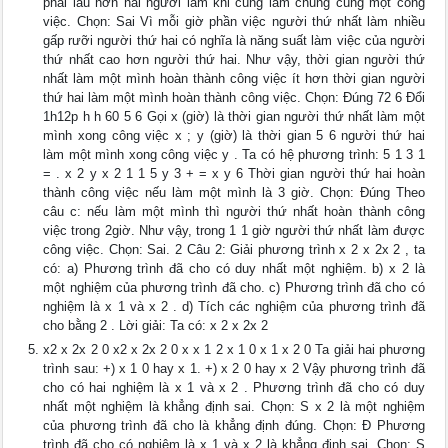
phải lâu hơn hai người làm khi cùng làm chung cùng một công
việc. Chọn: Sai Vì mỗi giờ phần việc người thứ nhất làm nhiều
gấp rưỡi người thứ hai có nghĩa là năng suất làm việc của người
thứ nhất cao hơn người thứ hai. Như vậy, thời gian người thứ
nhất làm một mình hoàn thành công việc ít hơn thời gian người
thứ hai làm một mình hoàn thành công việc. Chọn: Đúng 72 6 Đổi
1h12p h h 60 5 6 Gọi x (giờ) là thời gian người thứ nhất làm một
mình xong công việc x ; y (giờ) là thời gian 5 6 người thứ hai
làm một mình xong công việc y . Ta có hệ phương trình: 5 1 3 1
= . x 2 y x 2 1 1 5 y 3 + = x y 6 Thời gian người thứ hai hoàn
thành công việc nếu làm một mình là 3 giờ. Chọn: Đúng Theo
câu c: nếu làm một mình thì người thứ nhất hoàn thành công
việc trong 2giờ. Như vậy, trong 1 1 giờ người thứ nhất làm được
công việc. Chọn: Sai. 2 Câu 2: Giải phương trình x 2 x 2x 2 , ta
có: a) Phương trình đã cho có duy nhất một nghiệm. b) x 2 là
một nghiệm của phương trình đã cho. c) Phương trình đã cho có
nghiệm là x 1 và x 2 . d) Tích các nghiệm của phương trình đã
cho bằng 2 . Lời giải: Ta có: x 2 x 2x 2
x2 x 2x 2 0 x2 x 2x 2 0 x x 1 2 x 1 0 x 1 x 2 0 Ta giải hai phương
trình sau: +) x 1 0 hay x 1. +) x 2 0 hay x 2 Vậy phương trình đã
cho có hai nghiệm là x 1 và x 2 . Phương trình đã cho có duy
nhất một nghiệm là khẳng định sai. Chọn: S x 2 là một nghiệm
của phương trình đã cho là khẳng định đúng. Chọn: Đ Phương
trình đã cho có nghiệm là x 1 và x 2 là khẳng định sai. Chọn: S