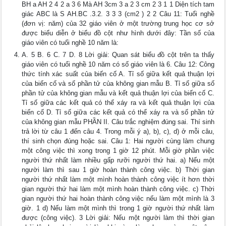
BH a AH 2 4 2 a 3 6 Mà AH 3cm 3 a 2 3 cm 2 3 1 1 Diện tích tam
giác ABC là S AH.BC .3.2. 3 3 3 (cm2 ) 2 2 Câu 11: Tuổi nghề
(đơn vị: năm) của 32 giáo viên ở một trường trung học cơ sở
được biểu diễn ở biểu đồ cột như hình dưới đây: Tần số của
giáo viên có tuổi nghề 10 năm là:
A. 5 B. 6 C. 7 D. 8 Lời giải: Quan sát biểu đồ cột trên ta thấy
giáo viên có tuổi nghề 10 năm có số giáo viên là 6. Câu 12: Công
thức tính xác suất của biến cố A. Tỉ số giữa kết quả thuận lợi
của biến cố và số phần tử của không gian mẫu B. Tỉ số giữa số
phần tử của không gian mẫu và kết quả thuận lợi của biến cố C.
Tỉ số giữa các kết quả có thể xáy ra và kết quả thuận lợi của
biến cố D. Tỉ số giữa các kết quả có thể xáy ra và số phần tử
của không gian mẫu PHẦN II. Câu trắc nghiệm đúng sai. Thí sinh
trả lời từ câu 1 đến câu 4. Trong mỗi ý a), b), c), d) ở mỗi câu,
thí sinh chọn đúng hoặc sai. Câu 1: Hai người cùng làm chung
một công việc thì xong trong 1 giờ 12 phút. Mỗi giờ phần việc
người thứ nhất làm nhiều gấp rưỡi người thứ hai. a) Nếu một
người làm thì sau 1 giờ hoàn thành công việc. b) Thời gian
người thứ nhất làm một mình hoàn thành công việc ít hơn thời
gian người thứ hai làm một mình hoàn thành công việc. c) Thời
gian người thứ hai hoàn thành công việc nếu làm một mình là 3
giờ. 1 d) Nếu làm một mình thì trong 1 giờ người thứ nhất làm
được (công việc). 3 Lời giải: Nếu một người làm thì thời gian