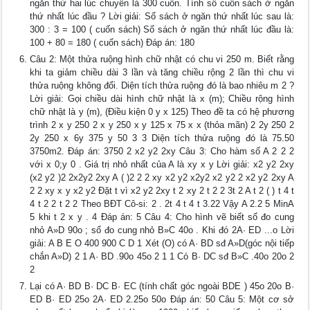
ngăn thứ hai lúc chuyển là 300 cuốn. Tính số cuốn sách ở ngăn
thứ nhất lúc đầu ? Lời giải: Số sách ở ngăn thứ nhất lúc sau là:
300 : 3 = 100 ( cuốn sách) Số sách ở ngăn thứ nhất lúc đầu là:
100 + 80 = 180 ( cuốn sách) Đáp án: 180
Câu 2: Một thửa ruộng hình chữ nhật có chu vi 250 m. Biết rằng
khi ta giảm chiều dài 3 lần và tăng chiều rộng 2 lần thì chu vi
thửa ruộng không đổi. Diện tích thửa ruộng đó là bao nhiêu m 2 ?
Lời giải: Gọi chiều dài hình chữ nhật là x (m); Chiều rộng hình
chữ nhật là y (m), (Điều kiện 0 y x 125) Theo đề ta có hệ phương
trình 2 x y 250 2 x y 250 x y 125 x 75 x x (thỏa mãn) 2 2y 250 2
2y 250 x 6y 375 y 50 3 3 Diện tích thửa ruộng đó là 75.50
3750m2. Đáp án: 3750 2 x2 y2 2xy Câu 3: Cho hàm số A 2 2 2
với x 0;y 0 . Giá trị nhỏ nhất của A là xy x y Lời giải: x2 y2 2xy
(x2 y2 )2 2x2y2 2xy A ( )2 2 2 xy x2 y2 x2y2 x2 y2 2 x2 y2 2xy A
2 2 xy x y x2 y2 Đặt t vì x2 y2 2xy t 2 xy 2 t 2 2 3t 2 A t 2 ( ) t 4 t
4 t 2 2 t 2 2 Theo BĐT Cô-si: 2 . 2t 4 t 4 t 3.22 Vậy A 2.2 5 MinA
5 khi t 2 x y . 4 Đáp án: 5 Câu 4: Cho hình vẽ biết số đo cung
nhỏ A»D 90o ; số đo cung nhỏ B»C 40o . Khi đó 2A· ED ...o Lời
giải: A B E O 400 900 C D 1 Xét (O) có A· BD sđ A»D(góc nội tiếp
chắn A»D) 2 1 A· BD .90o 45o 2 1 1 Có B· DC sđ B»C .40o 20o 2
2
Lại có A· BD B· DC B· EC (tính chất góc ngoài BDE ) 45o 20o B·
ED B· ED 25o 2A· ED 2.25o 50o Đáp án: 50 Câu 5: Một cơ sở