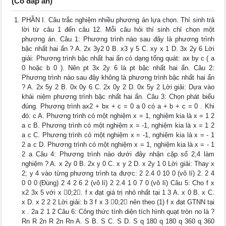
(Có đáp án)
PHẦN I. Câu trắc nghiệm nhiều phương án lựa chọn. Thí sinh trả
lời từ câu 1 đến câu 12. Mỗi câu hỏi thí sinh chỉ chọn một
phương án. Câu 1: Phương trình nào sau đây là phương trình
bậc nhất hai ẩn ? A. 2x 3y2 0 B. x3 y 5 C. xy x 1 D. 3x 2y 6 Lời
giải: Phương trình bậc nhất hai ẩn có dạng tổng quát: ax by c ( a
0 hoặc b 0 ). Nên pt 3x 2y 6 là pt bậc nhất hai ẩn. Câu 2:
Phương trình nào sau đây không là phương trình bậc nhất hai ẩn
? A. 2x 5y 2 B. 0x 0y 6 C. 2x 0y 2 D. 0x 5y 2 Lời giải: Dựa vào
khái niệm phương trình bậc nhất hai ẩn. Câu 3: Chọn phát biểu
đúng. Phương trình ax2 + bx + c = 0 a 0 có a + b + c = 0 . Khi
đó: c A. Phương trình có một nghiệm x = 1, nghiệm kia là x = 1 2
a c B. Phương trình có một nghiệm x = -1, nghiệm kia là x = 1 2
a c C. Phương trình có một nghiệm x = -1, nghiệm kia là x = - 1
2 a c D. Phương trình có một nghiệm x = 1, nghiệm kia là x = - 1
2 a Câu 4: Phương trình nào dưới đây nhận cặp số 2;4 làm
nghiệm ? A. x 2y 0 B. 2x y 0 C. x y 2 D. x 2y 1 0 Lời giải: Thay x
2; y 4 vào từng phương trình ta được: 2 2.4 0 10 0 (vô lí) 2. 2 4
0 0 0 (Đúng) 2 4 2 6 2 (vô lí) 2 2.4 1 0 7 0 (vô lí) Câu 5: Cho f x
x2 3x 5 với x 0;2. f x đạt giá trị nhỏ nhất tại 1 3 A. x 0 B. x C.
x D. x 2 2 2 Lời giải: b 3 f x 3 0;2 nên theo (1) f x đạt GTNN tại
x . 2a 2 1 2 Câu 6: Công thức tính diện tích hình quạt tròn no là ?
Rn R 2n R 2n Rn A. S B. S C. S D. S q 180 q 180 q 360 q 360