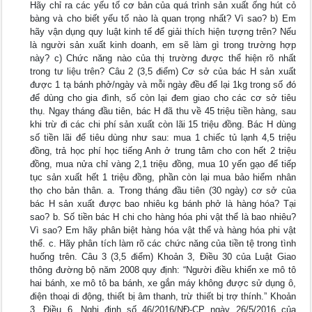
Hãy chỉ ra các yếu tố cơ bản của quá trình sản xuất ống hút cỏ
bàng và cho biết yếu tố nào là quan trọng nhất? Vì sao? b) Em
hãy vận dụng quy luật kinh tế để giải thích hiện tượng trên? Nếu
là người sản xuất kinh doanh, em sẽ làm gì trong trường hợp
này? c) Chức năng nào của thị trường được thể hiện rõ nhất
trong tư liệu trên? Câu 2 (3,5 điểm) Cơ sở của bác H sản xuất
được 1 tạ bánh phở/ngày và mỗi ngày đều để lại 1kg trong số đó
để dùng cho gia đình, số còn lại đem giao cho các cơ sở tiêu
thụ. Ngay tháng đầu tiên, bác H đã thu về 45 triệu tiền hàng, sau
khi trừ đi các chi phí sản xuất còn lãi 15 triệu đồng. Bác H dùng
số tiền lãi để tiêu dùng như sau: mua 1 chiếc tủ lạnh 4,5 triệu
đồng, trả học phí học tiếng Anh ở trung tâm cho con hết 2 triệu
đồng, mua nửa chỉ vàng 2,1 triệu đồng, mua 10 yến gạo để tiếp
tục sản xuất hết 1 triệu đồng, phần còn lại mua bảo hiểm nhân
thọ cho bản thân. a. Trong tháng đầu tiên (30 ngày) cơ sở của
bác H sản xuất được bao nhiêu kg bánh phở là hàng hóa? Tại
sao? b. Số tiền bác H chi cho hàng hóa phi vật thể là bao nhiêu?
Vì sao? Em hãy phân biệt hàng hóa vật thể và hàng hóa phi vật
thể. c. Hãy phân tích làm rõ các chức năng của tiền tệ trong tình
huống trên. Câu 3 (3,5 điểm) Khoản 3, Điều 30 của Luật Giao
thông đường bộ năm 2008 quy định: “Người điều khiển xe mô tô
hai bánh, xe mô tô ba bánh, xe gắn máy không được sử dụng ô,
điện thoại di động, thiết bị âm thanh, trừ thiết bị trợ thính.” Khoản
3, Điều 6, Nghị định số 46/2016/NĐ-CP ngày 26/5/2016 của