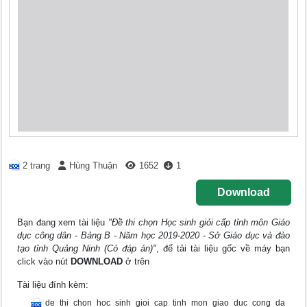
2 trang
Hùng Thuận
1652
1
Download
Bạn đang xem tài liệu
"Đề thi chọn Học sinh giỏi cấp tỉnh môn Giáo
dục công dân - Bảng B - Năm học 2019-2020 - Sở Giáo dục và đào
tạo tỉnh Quảng Ninh (Có đáp án)"
, để tải tài liệu gốc về máy bạn
click vào nút
DOWNLOAD
ở trên
Tài liệu đính kèm:
de_thi_chon_hoc_sinh_gioi_cap_tinh_mon_giao_duc_cong_da