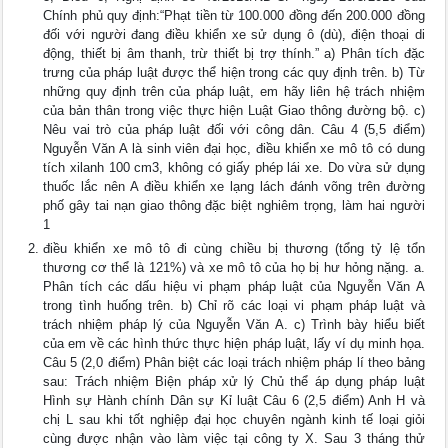
Chính phủ quy định:“Phạt tiền từ 100.000 đồng đến 200.000 đồng
đối với người đang điều khiển xe sử dụng ô (dù), điện thoại di
động, thiết bị âm thanh, trừ thiết bị trợ thính.” a) Phân tích đặc
trưng của pháp luật được thể hiện trong các quy định trên. b) Từ
những quy định trên của pháp luật, em hãy liên hệ trách nhiệm
của bản thân trong việc thực hiện Luật Giao thông đường bộ. c)
Nêu vai trò của pháp luật đối với công dân. Câu 4 (5,5 điểm)
Nguyễn Văn A là sinh viên đại học, điều khiển xe mô tô có dung
tích xilanh 100 cm3, không có giấy phép lái xe. Do vừa sử dụng
thuốc lắc nên A điều khiển xe lạng lách đánh võng trên đường
phố gây tai nạn giao thông đặc biệt nghiêm trọng, làm hai người
1
điều khiển xe mô tô đi cùng chiều bị thương (tổng tỷ lệ tổn
thương cơ thể là 121%) và xe mô tô của họ bị hư hỏng nặng. a.
Phân tích các dấu hiệu vi phạm pháp luật của Nguyễn Văn A
trong tình huống trên. b) Chỉ rõ các loại vi phạm pháp luật và
trách nhiệm pháp lý của Nguyễn Văn A. c) Trình bày hiểu biết
của em về các hình thức thực hiện pháp luật, lấy ví dụ minh họa.
Câu 5 (2,0 điểm) Phân biệt các loại trách nhiệm pháp lí theo bảng
sau: Trách nhiệm Biện pháp xử lý Chủ thể áp dụng pháp luật
Hình sự Hành chính Dân sự Kỉ luật Câu 6 (2,5 điểm) Anh H và
chị L sau khi tốt nghiệp đại học chuyên ngành kinh tế loại giỏi
cùng được nhận vào làm việc tại công ty X. Sau 3 tháng thử