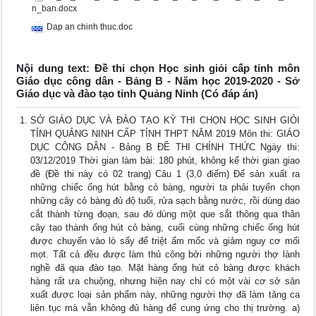
n_ban.docx
Dap an chinh thuc.doc
Nội dung text: Đề thi chọn Học sinh giỏi cấp tỉnh môn
Giáo dục công dân - Bảng B - Năm học 2019-2020 - Sở
Giáo dục và đào tạo tỉnh Quảng Ninh (Có đáp án)
SỞ GIÁO DỤC VÀ ĐÀO TẠO KỲ THI CHỌN HỌC SINH GIỎI
TỈNH QUẢNG NINH CẤP TỈNH THPT NĂM 2019 Môn thi: GIÁO
DỤC CÔNG DÂN - Bảng B ĐỀ THI CHÍNH THỨC Ngày thi:
03/12/2019 Thời gian làm bài: 180 phút, không kể thời gian giao
đề (Đề thi này có 02 trang) Câu 1 (3,0 điểm) Để sản xuất ra
những chiếc ống hút bằng cỏ bàng, người ta phải tuyển chọn
những cây cỏ bàng đủ độ tuổi, rửa sạch bằng nước, rồi dùng dao
cắt thành từng đoạn, sau đó dùng một que sắt thông qua thân
cây tạo thành ống hút cỏ bàng, cuối cùng những chiếc ống hút
được chuyển vào lò sấy để triệt ẩm mốc và giảm nguy cơ mối
mọt. Tất cả đều được làm thủ công bởi những người thợ lành
nghề đã qua đào tạo. Mặt hàng ống hút cỏ bàng được khách
hàng rất ưa chuộng, nhưng hiện nay chỉ có một vài cơ sở sản
xuất được loại sản phẩm này, những người thợ đã làm tăng ca
liên tục mà vẫn không đủ hàng để cung ứng cho thị trường. a)