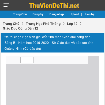
Trang Chủ
Đăng ký
Đăng nhập
Upload
Liên hệ
›
›
›
Trang Chủ
Trung Học Phổ Thông
Lớp 12
Giáo Dục Công Dân 12
Đề thi chọn Học sinh giỏi cấp tỉnh môn Giáo dục công dân -
Bảng B - Năm học 2019-2020 - Sở Giáo dục và đào tạo tỉnh
Quảng Ninh (Có đáp án)