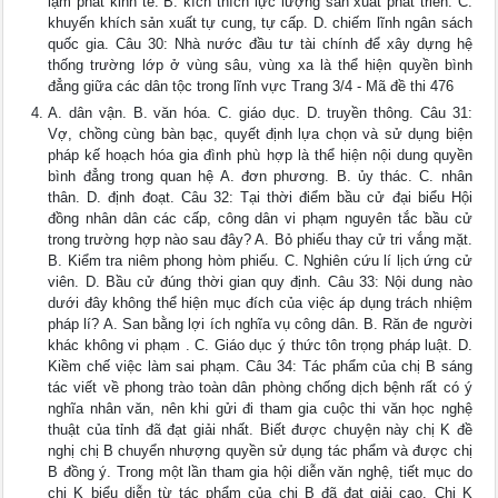
lạm phát kinh tế. B. kích thích lực lượng sản xuất phát triển. C.
khuyến khích sản xuất tự cung, tự cấp. D. chiếm lĩnh ngân sách
quốc gia. Câu 30: Nhà nước đầu tư tài chính để xây dựng hệ
thống trường lớp ở vùng sâu, vùng xa là thể hiện quyền bình
đẳng giữa các dân tộc trong lĩnh vực Trang 3/4 - Mã đề thi 476
A. dân vận. B. văn hóa. C. giáo dục. D. truyền thông. Câu 31:
Vợ, chồng cùng bàn bạc, quyết định lựa chọn và sử dụng biện
pháp kế hoạch hóa gia đình phù hợp là thể hiện nội dung quyền
bình đẳng trong quan hệ A. đơn phương. B. ủy thác. C. nhân
thân. D. định đoạt. Câu 32: Tại thời điểm bầu cử đại biểu Hội
đồng nhân dân các cấp, công dân vi phạm nguyên tắc bầu cử
trong trường hợp nào sau đây? A. Bỏ phiếu thay cử tri vắng mặt.
B. Kiểm tra niêm phong hòm phiếu. C. Nghiên cứu lí lịch ứng cử
viên. D. Bầu cử đúng thời gian quy định. Câu 33: Nội dung nào
dưới đây không thể hiện mục đích của việc áp dụng trách nhiệm
pháp lí? A. San bằng lợi ích nghĩa vụ công dân. B. Răn đe người
khác không vi phạm . C. Giáo dục ý thức tôn trọng pháp luật. D.
Kiềm chế việc làm sai phạm. Câu 34: Tác phẩm của chị B sáng
tác viết về phong trào toàn dân phòng chống dịch bệnh rất có ý
nghĩa nhân văn, nên khi gửi đi tham gia cuộc thi văn học nghệ
thuật của tỉnh đã đạt giải nhất. Biết được chuyện này chị K đề
nghị chị B chuyển nhượng quyền sử dụng tác phẩm và được chị
B đồng ý. Trong một lần tham gia hội diễn văn nghệ, tiết mục do
chị K biểu diễn từ tác phẩm của chị B đã đạt giải cao. Chị K