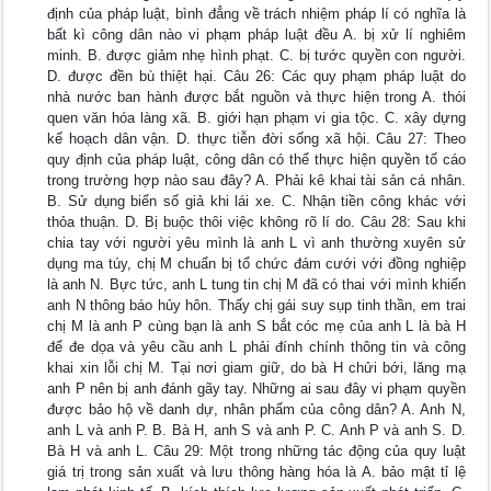
định của pháp luật, bình đẳng về trách nhiệm pháp lí có nghĩa là
bất kì công dân nào vi phạm pháp luật đều A. bị xử lí nghiêm
minh. B. được giảm nhẹ hình phạt. C. bị tước quyền con người.
D. được đền bù thiệt hại. Câu 26: Các quy phạm pháp luật do
nhà nước ban hành được bắt nguồn và thực hiện trong A. thói
quen văn hóa làng xã. B. giới hạn phạm vi gia tộc. C. xây dựng
kế hoạch dân vận. D. thực tiễn đời sống xã hội. Câu 27: Theo
quy định của pháp luật, công dân có thể thực hiện quyền tố cáo
trong trường hợp nào sau đây? A. Phải kê khai tài sản cá nhân.
B. Sử dụng biển số giả khi lái xe. C. Nhận tiền công khác với
thỏa thuận. D. Bị buộc thôi việc không rõ lí do. Câu 28: Sau khi
chia tay với người yêu mình là anh L vì anh thường xuyên sử
dụng ma túy, chị M chuẩn bị tổ chức đám cưới với đồng nghiệp
là anh N. Bực tức, anh L tung tin chị M đã có thai với mình khiến
anh N thông báo hủy hôn. Thấy chị gái suy sụp tinh thần, em trai
chị M là anh P cùng bạn là anh S bắt cóc mẹ của anh L là bà H
để đe dọa và yêu cầu anh L phải đính chính thông tin và công
khai xin lỗi chị M. Tại nơi giam giữ, do bà H chửi bới, lăng mạ
anh P nên bị anh đánh gãy tay. Những ai sau đây vi phạm quyền
được bảo hộ về danh dự, nhân phẩm của công dân? A. Anh N,
anh L và anh P. B. Bà H, anh S và anh P. C. Anh P và anh S. D.
Bà H và anh L. Câu 29: Một trong những tác động của quy luật
giá trị trong sản xuất và lưu thông hàng hóa là A. bảo mật tỉ lệ