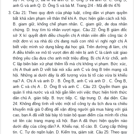
anh G và anh Q. D. Ông S và bà M. Trang 2/4 - Mã đề thi 476
Câu 21: Theo quy định của pháp luật, công dân vi phạm quyền
bất khả xâm phạm về thân thể khi A. thực hiện giãn cách xã hội.
B. giam giữ, khống chế phạm nhân. C. giam giữ, đe dọa nhân
chứng. D. truy tìm tù nhân vượt ngục. Câu 22: Ông B giám đốc
sở X kí quyết định điều chuyển chị A nhân viên đến công tác ở
một đơn vị xa nhà dù chị đang nuôi con nhỏ vì nghi ngờ chị A
biết việc mình sử dụng bằng đại học giả. Trên đường đi làm, chị
A điều khiển xe mô tô vượt đèn đỏ nên bị anh C là cảnh sát giao
thông yêu cầu đưa cho anh một triệu đồng. Bị chị A từ chối, anh
C lập biên bản xử phạt thêm lỗi mà chị không vi phạm. Bức xúc,
chị A thuê anh D viết bài nói xấu anh C và ông B trên mạng xã
hội. Những ai dưới đây là đối tượng vừa bị tố cáo vừa bị khiếu
nại? A. Chị A và anh D . B. Ông B, anh C và anh D . C. Ông B,
anh C và chị A . D. Ông B và anh C . Câu 23: Quyền tham gia
quản lí nhà nước và xã hội gắn liền với việc thực hiện hình thức
dân chủ A. gián tiếp. B. trực tiếp. C. tập trung. D. đại diện. Câu
24: Không đồng tình về việc một số công ty du lịch đưa ra chiêu
khuyến mãi giá 0 đồng để vận động người già mua hàng với giá
cao, bạn A đã viết bài bày tỏ toàn bộ quan điểm của mình rồi chia
sẻ lên các trang mạng xã hội. Bạn A đã thực hiện quyền nào
dưới đây của công dân? A. Khiếu nại, tố cáo. B. Cung cấp thông
tin. C. Tự do ngôn luận. D. Kiểm tra, giám sát. Câu 25: Theo quy