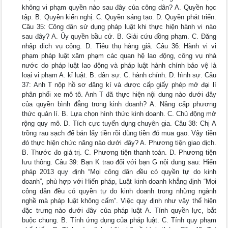
không vi phạm quyền nào sau đây của công dân? A. Quyền học
tập. B. Quyền kiến nghị. C. Quyền sáng tạo. D. Quyền phát triển.
Câu 35: Công dân sử dụng pháp luật khi thực hiện hành vi nào
sau đây? A. Ủy quyền bầu cử. B. Giải cứu đồng phạm. C. Đăng
nhập dịch vụ công. D. Tiêu thụ hàng giả. Câu 36: Hành vi vi
phạm pháp luật xâm phạm các quan hệ lao động, công vụ nhà
nước do pháp luật lao động và pháp luật hành chính bảo vệ là
loại vi phạm A. kỉ luật. B. dân sự. C. hành chính. D. hình sự. Câu
37: Anh T nộp hồ sơ đăng kí và được cấp giấy phép mở đại lí
phân phối xe mô tô. Anh T đã thực hiện nội dung nào dưới đây
của quyền bình đẳng trong kinh doanh? A. Nâng cấp phương
thức quản lí. B. Lựa chọn hình thức kinh doanh. C. Chủ động mở
rộng quy mô. D. Tích cực tuyển dụng chuyên gia. Câu 38: Chị A
trồng rau sạch để bán lấy tiền rồi dùng tiền đó mua gạo. Vậy tiền
đó thực hiện chức năng nào dưới đây? A. Phương tiện giao dịch.
B. Thước đo giá trị. C. Phương tiện thanh toán. D. Phương tiện
lưu thông. Câu 39: Bạn K trao đổi với bạn G nội dung sau: Hiến
pháp 2013 quy định “Mọi công dân đều có quyền tự do kinh
doanh”, phù hợp với Hiến pháp, Luật kinh doanh khẳng định “Mọi
công dân đều có quyền tự do kinh doanh trong những ngành
nghề mà pháp luật không cấm”. Việc quy định như vậy thể hiện
đặc trưng nào dưới đây của pháp luật A. Tính quyền lực, bắt
buộc chung. B. Tính ứng dụng của pháp luật. C. Tính quy phạm