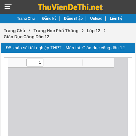
Trang Chủ
Đăng ký
Đăng nhập
Upload
Liên hệ
›
›
›
Trang Chủ
Trung Học Phổ Thông
Lớp 12
Giáo Dục Công Dân 12
Đề khảo sát tốt nghiệp THPT - Môn thi: Giáo dục công dân 12