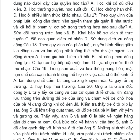
dung nào dưới đây của quyền học tập? A. Học khi có đủ điều
kiện. B. Học thường xuyên, học suốt đời. C. Học không hạn chế.
D. Học ở nhiều hình thức khác nhau. Câu 17: Theo quy định của
pháp luật, công dân thực hiện quyền tham gia quản lí nhà nước
và xã hội ở phạm vi cơ sở trong trường hợp nào sau đây? A.
Sửa đổi hương ước làng xã. B. Khai báo hồ sơ dịch tễ trực
tuyến C. Đề cao quan điểm cá nhân D. Sử dụng dịch vụ công
cộng Câu 18: Theo quy định của pháp luật, quyền bình đẳng giữa
lao động nam và lao động nữ không thể hiện ở việc người lao
động được A. tham gia bảo hiểm xã hội. B. trả công theo đúng
năng lực. C. tạo cơ hội tiếp cận việc làm. D. lựa chọn mức thuế
thu nhập. Câu 19: Trong sản xuất và lưu thông hàng hóa, mặt
hạn chế của cạnh tranh không thể hiện ở việc các chủ thể kinh tế
A. lạm dụng chất cấm. B. tăng cường khuyến mãi. C. gây rối thị
trường. D. hủy hoại môi trường. Câu 20: Ông S là Giám đốc
công ty L tự ý lấy xe công vụ của cơ quan đi lễ chùa. Khi đang
lưu thông trên đường thì xe của ông va chạm với xe chở hoa
của bà M đang dừng khi có đèn đỏ. Kiểm tra thấy xe ô tô bị xây
sát, ông S đã lớn tiếng quát tháo, xô đổ xe của bà M làm vỡ yếm
và gương xe. Thấy vậy, anh G và anh Q là bảo vệ ngân hàng
gần đó chạy ra xem. Quá bức xúc về hành vi của ông S, anh G
đã cầm gạch đập vỡ kính xe ô tô của ông S. Những ai dưới đây
vừa phải chịu trách nhiệm kỉ luật, vừa phải chịu trách nhiệm dân
sự? A. Ông S, bà M và anh G. B. Ông S và anh G. C. Ông S,