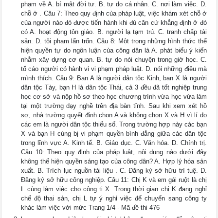
phạm về A. bí mật đời tư. B. tự do cá nhân. C. nơi làm việc. D.
chỗ ở . Câu 7: Theo quy định của pháp luật, việc khám xét chỗ ở
của người nào đó được tiến hành khi đủ căn cứ khẳng định ở đó
có A. hoạt động tôn giáo. B. người lạ tạm trú. C. tranh chấp tài
sản. D. tội phạm lẩn trốn. Câu 8: Một trong những hình thức thể
hiện quyền tự do ngôn luận của công dân là A. phát biểu ý kiến
nhằm xây dựng cơ quan. B. tự do nói chuyện trong giờ học. C.
tố cáo người có hành vi vi phạm pháp luật. D. nói những điều mà
mình thích. Câu 9: Bạn A là người dân tộc Kinh, bạn X là người
dân tộc Tày, bạn H là dân tộc Thái, cả 3 đều đã tốt nghiệp trung
học cơ sở và nộp hồ sơ theo học chương trình vừa học vừa làm
tại một trường dạy nghề trên địa bàn tỉnh. Sau khi xem xét hồ
sơ, nhà trường quyết định chọn A và không chọn X và H vì lí do
các em là người dân tộc thiểu số. Trong trường hợp này các bạn
X và bạn H cùng bị vi phạm quyền bình đẳng giữa các dân tộc
trong lĩnh vực A. Kinh tế. B. Giáo dục. C. Văn hóa. D. Chính trị.
Câu 10: Theo quy định của pháp luật, nội dung nào dưới đây
không thể hiện quyền sáng tạo của công dân? A. Hợp lý hóa sản
xuất. B. Trích lục nguồn tài liệu . C. Đăng ký sở hữu trí tuệ. D.
Đăng ký sở hữu công nghiệp. Câu 11: Chị K và em gái ruột là chị
L cùng làm việc cho công ti X. Trong thời gian chị K đang nghỉ
chế độ thai sản, chị L tự ý nghỉ việc để chuyển sang công ty
khác làm việc với mức Trang 1/4 - Mã đề thi 476