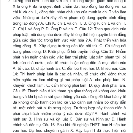
lương cao hơn. Liên lạc với chị L không được, giám đốc công ti
X là ông P đã ra quyết định chấm dứt hợp đồng lao động với cả
chị K và chị L, đồng thời nhận cháu họ của mình là chị T vào làm
việc. Những ai dưới đây đã vi phạm nội dung quyền bình đẳng
trong lao động? A. Chị K, chị L và chị T. B. Ông P, chị L và chị T.
C. Chị L và ông P. D. Ông P và chị T. Câu 12: Theo quy định của
pháp luật, nội dung nào dưới đây không thể hiện quyền bình đẳng
giữa các dân tộc trong lĩnh vực văn hóa ? A. Phát triển văn hóa
cộng đồng. B. Xây dựng trường dân tộc nội trú. C. Có tiếng nói
trang phục riêng. D. Khôi phục lễ hội truyền thống. Câu 13: Nhằm
phát hiện ngăn chặn các việc làm trái pháp luật xâm phạm tới lợi
ích của nhà nước, các tổ chức hoặc công dân là mục đích của
A. tố cáo. B. chấp hành án. C. đền bù thiệt hại. D. khiếu nại. Câu
14: Thi hành pháp luật là các cá nhân, tổ chức chủ động thực
hiện nghĩa vụ làm những gì mà pháp luật A. cho phép làm. B.
khuyến khích làm. C. cấm không phải làm. D. quy định phải làm.
Câu 15: Thanh niên A khi tham gia giao thông đã không đeo khẩu
trang và khi bị cảnh sát giao thông yêu cầu dừng để khai báo y tế
đã không chấp hành còn lao xe vào cảnh sát nhằm bỏ chạy dẫn
tới một cảnh sát bị thương nặng. Trường hợp này thanh niên A
phải chịu trách nhiệm pháp lý nào dưới đây? A. Hành chính và
hình sự B. Hình sự và kỷ luật C. Dân sự và hình sự D. Hành
chính và dân sự Câu 16: Sau khi tốt nghiệp THPT, bạn H tiếp tục
vào học Ðại học chuyên ngành X. Vậy bạn H đã thực hiện nội