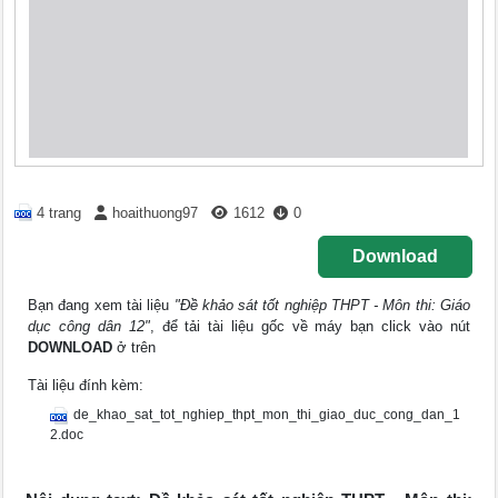
4 trang
hoaithuong97
1612
0
Download
Bạn đang xem tài liệu
"Đề khảo sát tốt nghiệp THPT - Môn thi: Giáo
dục công dân 12"
, để tải tài liệu gốc về máy bạn click vào nút
DOWNLOAD
ở trên
Tài liệu đính kèm:
de_khao_sat_tot_nghiep_thpt_mon_thi_giao_duc_cong_dan_1
2.doc