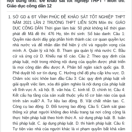
Nội dung text: Đề khảo sát tốt nghiệp THPT - Môn thi:
Giáo dục công dân 12
SỞ GD & ĐT VĨNH PHÚC ĐỀ KHẢO SÁT TỐT NGHIỆP THPT
NĂM 2021 LẦN 2 TRƯỜNG THPT LIỄN SƠN Môn thi: GIÁO
DỤC CÔNG DÂN Thời gian làm bài: 50 phút không kể thời gian
phát đề Mã đề thi: 476 Họ, tên thí sinh: Số báo danh: Câu 1:
Quyền nào dưới đây góp phần hình thành các cơ quan quyền lực
nhà nước và để nhân dân thể hiện ý chí và nguyện vọng của
mình. A. Quản lý xã hội. B. Tham gia quản lý nhà nước C. Bầu
cử và ứng cử D. Khiếu nại tố cáo. Câu 2: Theo quy định của
pháp luật, một trong những nội dung của quyền được phát triển
là mọi công dân đều được A. Phân bổ ngân sách quốc gia. B.
Phê duyệt hồ sơ tín dụng. C. Hưởng chế độ phụ cấp khu vực. D.
Chăm sóc sức khỏe ban đầu Câu 3: Các quy định pháp luật về
giải quyết việc làm, xóa đói giảm nghèo là nội dung của pháp luật
về lĩnh vực A. xã hội. B. văn hóa. C. kinh tế. D. chính trị. Câu 4:
Kết cấu hạ tầng của sản xuất thuộc yếu tố cơ bản nào của quá
trình sản xuất? A. Tư liệu lao động. B. Vật chất nhân tạo. C.
Công cụ lao động. D. Đối tượng lao động. Câu 5: Cảnh sát giao
thông xử phạt người không đeo khẩu trang tại nơi công cộng là
thực hiện pháp luật theo hình thức A. sử dụng pháp luật. B. tuân
thủ pháp luật. C. áp dụng pháp luật. D. thi hành pháp luật. Câu 6:
Tự tiện vào nhà của người khác là vi phạm quyền bất khả xâm