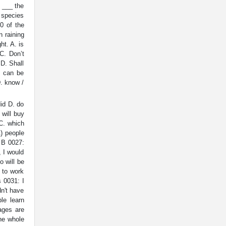
o ___ the
. species
0 of the
n raining
ht. A. is
C. Don’t
 D. Shall
. can be
D. know /
id D. do
 will buy
 C. which
) people
: B 0027:
, I would
o will be
y to work
 0031: I
dn't have
le learn
ages are
the whole