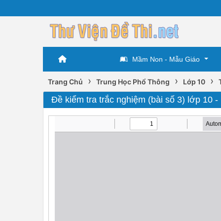
Mầm Non - Mẫu Giáo
›
›
›
Trang Chủ
Trung Học Phổ Thông
Lớp 10
Đề kiểm tra trắc nghiệm (bài số 3) lớp 10 