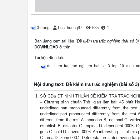
3 trang
hoaithuong97
635
1
Bạn đang xem tài liệu
"Đề kiểm tra trắc nghiệm (bài số 3)
DOWNLOAD
ở trên
Tài liệu đính kèm:
de_kiem_tra_trac_nghiem_bai_so_3_lop_10_mon_an
Nội dung text: Đề kiểm tra trắc nghiệm (bài số 3
SỞ GD& ĐT NINH THUẬN ĐỀ KIỂM TRA TRẮC NGHIỆ
– Chương trình chuẩn Thời gian làm bài: 45 phút Họ
underlined part pronounced differently from the re
underlined part pronounced differently from the res
different from the rest A. abandon B. national C. wild
establish B. disaster C. tropical D. dependent 0005: C
gets C. hold D. covers 0006: An interesting ___of this
C. area D. zone 0007: Deforestation is destroying larg