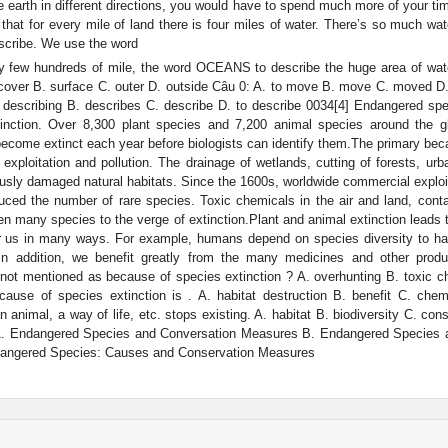
the earth in different directions, you would have to spend much more of your tim
hat for every mile of land there is four miles of water. There’s so much wat
describe. We use the word
ly few hundreds of mile, the word OCEANS to describe the huge area of wat
 cover B. surface C. outer D. outside Câu 0: A. to move B. move C. moved D
describing B. describes C. describe D. to describe 0034[4] Endangered spe
inction. Over 8,300 plant species and 7,200 animal species around the g
ecome extinct each year before biologists can identify them.The primary bec
exploitation and pollution. The drainage of wetlands, cutting of forests, urb
usly damaged natural habitats. Since the 1600s, worldwide commercial exploit
duced the number of rare species. Toxic chemicals in the air and land, cont
n many species to the verge of extinction.Plant and animal extinction leads 
t for us in many ways. For example, humans depend on species diversity to ha
e. In addition, we benefit greatly from the many medicines and other produ
s not mentioned as because of species extinction ? A. overhunting B. toxic 
 cause of species extinction is . A. habitat destruction B. benefit C. chem
 animal, a way of life, etc. stops existing. A. habitat B. biodiversity C. con
is A. Endangered Species and Conversation Measures B. Endangered Species a
Endangered Species: Causes and Conservation Measures