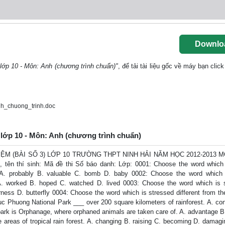
Downlo
 lớp 10 - Môn: Anh (chương trình chuẩn)"
, để tải tài liệu gốc về máy bạn clic
h_chuong_trinh.doc
) lớp 10 - Môn: Anh (chương trình chuẩn)
M (BÀI SỐ 3) LỚP 10 TRƯỜNG THPT NINH HẢI NĂM HỌC 2012-2013 M
, tên thí sinh: Mã đề thi Số báo danh: Lớp: 0001: Choose the word which
st A. probably B. valuable C. bomb D. baby 0002: Choose the word which
t A. worked B. hoped C. watched D. lived 0003: Choose the word which is 
erness D. butterfly 0004: Choose the word which is stressed different from th
uc Phuong National Park ___ over 200 square kilometers of rainforest. A. co
 park is Orphanage, where orphaned animals are taken care of. A. advantage B
e areas of tropical rain forest. A. changing B. raising C. becoming D. damag