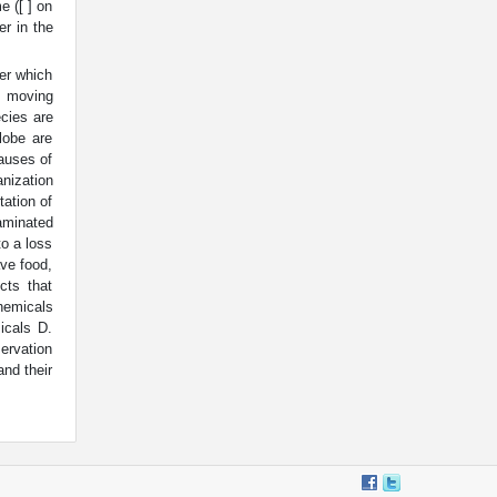
e ([ ] on
er in the
er which
. moving
cies are
lobe are
auses of
anization
ation of
aminated
to a loss
ve food,
cts that
chemicals
icals D.
servation
nd their