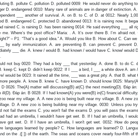
luting B. pollute C. pollution D. polluted 0009: He would never do anything t
ger D. endangered 0010: Many rare of animals are in danger of extinction. A
pendent ___ another of survival. A. on B. to C. of D. at 0012: Nearly 1,00
ened B. endangered C. protected D. abandoned 0013: It is raining now. It bega
d rained C. is raining D. has been raining 0014: He said everything ___ all rig
me. Where’s the post office? Maria: . A. It’s over there B. I’m afraid not. 
onight?” – P1: “That’s a good idea.” A. Would you like B. How about C. Can we
_ by early immunization. A. are preventing B. can prevent C. prevent D
mediately ___ die. A. knew / would B. had known / would have C. know/ would 
.
ld not buy 0020: They had a boy ___ that yesterday. A. done B. to do C. d
. keep C. kept D. didn’t keep 0022: If I ___ a bird, I ___ a white dove A. am /
 would be 0023: It rained all the time, ___ was a great pity. A. that B. what
 more people. A. know B. knew C. have known D. should know 0025: Many(A
n: D 0026: The(A) matter will discussing(B) at(C) the next meeting(D). Đáp án
ll(D). Đáp án: B 0028: If I had known(A) you were(B) in(C) financial difficulty
oo near my village. A. A new zoo is being built near my village. B. A new zo
illage. D. A new zoo is being building near my village. 0030: Unless you tr
d not fail the exams C. you won't fail the exams D. you will pass the exams
had had an umbrella, I wouldn't have get wet. B. If I had an umbrella, I woul
have got wet. D. If I have an umbrella, I won't get wet. 0032: How do peop
re languages learned by people? C. How languages are learned? D. Langu
 on the .([ ]) of the earth. The seas and oceans cover nearly four-fifth of 