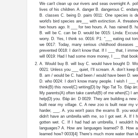
We can't clean up our rivers and seas overnight A. pol
lives of his children. A. danger B. dangerous C. endan
B. classes C. being D. pairs 0011: One species is de
world's bird species are___ with extinction. A. threat
two hours ago. It ___ for two hours. A. has rained B. ha
B. will be C. can be D. would be 0015: Linda: Excuse 
worry. D. Yes, I think so. 0016: P1: “___ eating out t
we 0017: Today, many serious childhood diseases __
prevented 0018: I don’t know that. If I ___ that, I im
will 0019: Had I had some more money, I ___ that book
A. Would buy B. will buy C. would have bought D. Wou
0021: Unless you ___ quiet, I’ll scream. A. don’t keep B
B. am / would be C. had been / would have been D. were/
D. who 0024: I don’t know many people. I wish I ___
think(B) this novel(C) writing(D) by Ngo Tat To. Đáp á
My parents(A) often take careful(B) of me when(C) I am i
help(D) you. Đáp án: D 0029: They are building a new z
built near my village. C. A new zoo is built near my v
harder, ___. A. you won't pass the exams B. you woul
didn't have an umbrella with me, so I got wet. A. If I 
gotten wet. C. If I had had an umbrella, I wouldn't 
languages? A. How are languages learned? B. How a
learned how? 0033[4] There’s much more water than land