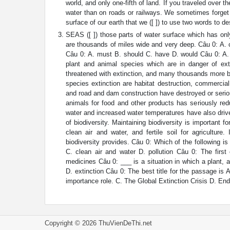
world, and only one-fifth of land. If you traveled over 
water than on roads or railways. We sometimes forget t
surface of our earth that we ([ ]) to use two words to 
SEAS ([ ]) those parts of water surface which has on
are thousands of miles wide and very deep. Câu 0: A.
Câu 0: A. must B. should C. have D. would Câu 0: A. 
plant and animal species which are in danger of ext
threatened with extinction, and many thousands more b
species extinction are habitat destruction, commercial 
and road and dam construction have destroyed or serio
animals for food and other products has seriously re
water and increased water temperatures have also drive
of biodiversity. Maintaining biodiversity is importan
clean air and water, and fertile soil for agricultur
biodiversity provides. Câu 0: Which of the following i
C. clean air and water D. pollution Câu 0: The first
medicines Câu 0: ___ is a situation in which a plant, an
D. extinction Câu 0: The best title for the passage 
importance role. C. The Global Extinction Crisis D. 
Copyright © 2026 ThuVienDeThi.net