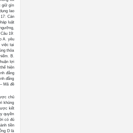
 giữ gìn
dụng lao
 17: Cán
háp luật
 ngưỡng,
 Câu 19:
o A. yêu
việc tại
úng thỏa
hiểm. B.
huận lợi
thể hiện
ình đẳng
ình đẳng
 – Mã đề
được chủ
rì khủng
được kết
uy quyền
ời có đủ
ành tiền
Ông D là