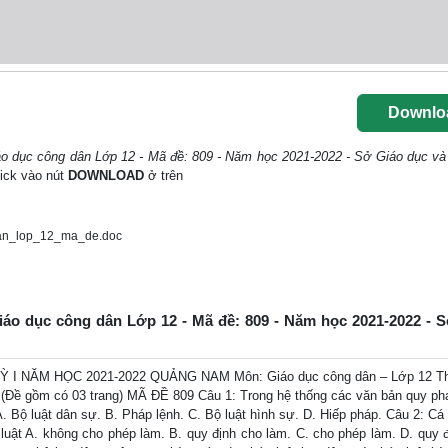
Downlo
áo dục công dân Lớp 12 - Mã đề: 809 - Năm học 2021-2022 - Sở Giáo dục và
lick vào nút
DOWNLOAD
ở trên
an_lop_12_ma_de.doc
Giáo dục công dân Lớp 12 - Mã đề: 809 - Năm học 2021-2022 - 
 NĂM HỌC 2021-2022 QUẢNG NAM Môn: Giáo dục công dân – Lớp 12 Thờ
 (Đề gồm có 03 trang) MÃ ĐỀ 809 Câu 1: Trong hệ thống các văn bản quy p
 A. Bộ luật dân sự. B. Pháp lệnh. C. Bộ luật hình sự. D. Hiếp pháp. Câu 2: Cá
uật A. không cho phép làm. B. quy định cho làm. C. cho phép làm. D. quy đ