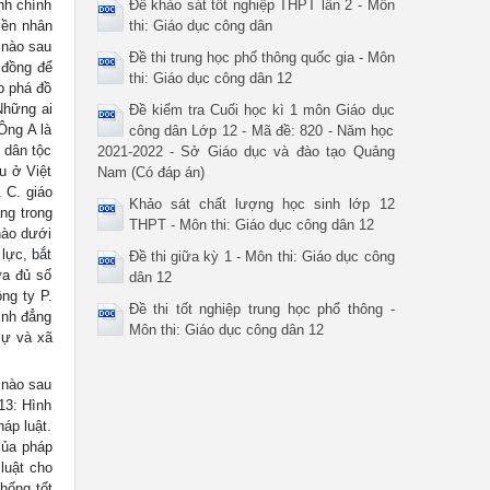
nh chính
Đề khảo sát tốt nghiệp THPT lần 2 - Môn
yền nhân
thi: Giáo dục công dân
 nào sau
Đề thi trung học phổ thông quốc gia - Môn
 đồng để
thi: Giáo dục công dân 12
p phá đồ
Những ai
Đề kiểm tra Cuối học kì 1 môn Giáo dục
Ông A là
công dân Lớp 12 - Mã đề: 820 - Năm học
 dân tộc
2021-2022 - Sở Giáo dục và đào tạo Quảng
u ở Việt
Nam (Có đáp án)
 C. giáo
Khảo sát chất lượng học sinh lớp 12
ng trong
THPT - Môn thi: Giáo dục công dân 12
nào dưới
lực, bắt
Đề thi giữa kỳ 1 - Môn thi: Giáo dục công
ữa đủ số
dân 12
ng ty P.
Đề thi tốt nghiệp trung học phổ thông -
ình đẳng
Môn thi: Giáo dục công dân 12
sự và xã
 nào sau
13: Hình
áp luật.
của pháp
luật cho
hống tốt