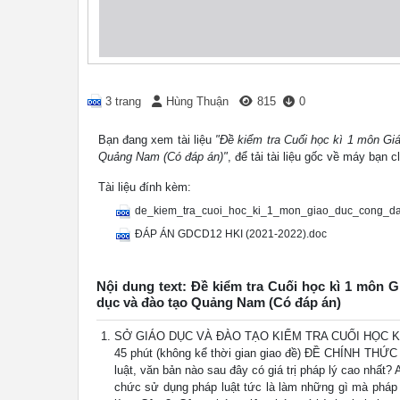
3 trang
Hùng Thuận
815
0
Bạn đang xem tài liệu
"Đề kiểm tra Cuối học kì 1 môn Gi
Quảng Nam (Có đáp án)"
, để tải tài liệu gốc về máy bạn c
Tài liệu đính kèm:
de_kiem_tra_cuoi_hoc_ki_1_mon_giao_duc_cong_d
ĐÁP ÁN GDCD12 HKI (2021-2022).doc
Nội dung text: Đề kiểm tra Cuối học kì 1 môn 
dục và đào tạo Quảng Nam (Có đáp án)
SỞ GIÁO DỤC VÀ ĐÀO TẠO KIỂM TRA CUỐI HỌC KỲ I
45 phút (không kể thời gian giao đề) ĐỀ CHÍNH THỨC
luật, văn bản nào sau đây có giá trị pháp lý cao nhất?
chức sử dụng pháp luật tức là làm những gì mà pháp l