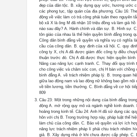
đẹp của dân tộc. B. xây dựng quy ước, hương ước của
các phong tục, tập quán của địa phương. Câu 16: The
động về việc làm có trả công phải tuân theo nguyên t
bộ xã X là ông M đã nhận 10 triệu đồng và làm giả h
nào sau đây? A. Hành chính và dân sự. B. Hình sự. C. 
tôn giáo của nhau là thể hiện quyền bình đẳng trong 
Công dân bình đẳng về quyền và nghĩa vụ có nghĩa l
cầu của công dân. B. quy định của xã hội. C. quy địn
công ty X, chị A đã được giám đốc công ty điều chuy
thuận trước đó. Chị A đã được thực hiện quyền bình 
Nâng cao năng lực cạnh tranh. C. Thay đổi quy trình 
cho công việc và chăm sóc con, chị H bàn với chồng c
bình đẳng A. về trách nhiệm pháp lý. B. trong quan h
giữa lao động nam và lao động nữ không bao gồm nội d
về tiền lương, tiền thưởng. C. Bình đẳng về cơ hội ti
809
Câu 23: Một trong những nội dung của bình đẳng trong
động A. mở rộng quy mô và ngành nghề kinh doanh. B.
hoảng trong kinh tế. Câu 24: Anh H đã sử dụng các qu
hôn với chị B. Trong trường hợp này, pháp luật thể hi
làm chủ của công dân. C. Bảo vệ quyền và lợi ích hợ
năng lực trách nhiệm pháp lí phải chịu trách nhiệm h
giả. B. Xây dựng nhà ở khi chưa được cấp phép. C. L