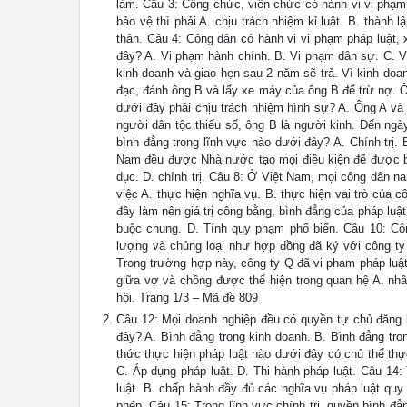
làm. Câu 3: Công chức, viên chức có hành vi vi phạm
bảo vệ thì phải A. chịu trách nhiệm kỉ luật. B. thành
thân. Câu 4: Công dân có hành vi vi phạm pháp luật,
đây? A. Vi phạm hành chính. B. Vi phạm dân sự. C. V
kinh doanh và giao hẹn sau 2 năm sẽ trả. Vì kinh doa
đạc, đánh ông B và lấy xe máy của ông B để trừ nợ. 
dưới đây phải chịu trách nhiệm hình sự? A. Ông A và
người dân tộc thiểu số, ông B là người kinh. Đến ngà
bình đẳng trong lĩnh vực nào dưới đây? A. Chính trị.
Nam đều được Nhà nước tạo mọi điều kiện để được bình
dục. D. chính trị. Câu 8: Ở Việt Nam, mọi công dân na
việc A. thực hiện nghĩa vụ. B. thực hiện vai trò của 
đây làm nên giá trị công bằng, bình đẳng của pháp luậ
buộc chung. D. Tính quy phạm phổ biến. Câu 10: Cô
lượng và chủng loại như hợp đồng đã ký với công ty 
Trong trường hợp này, công ty Q đã vi phạm pháp luật
giữa vợ và chồng được thể hiện trong quan hệ A. nhân
hội. Trang 1/3 – Mã đề 809
Câu 12: Mọi doanh nghiệp đều có quyền tự chủ đăng k
đây? A. Bình đẳng trong kinh doanh. B. Bình đẳng tro
thức thực hiện pháp luật nào dưới đây có chủ thể thự
C. Áp dụng pháp luật. D. Thi hành pháp luật. Câu 14:
luật. B. chấp hành đầy đủ các nghĩa vụ pháp luật quy
phép. Câu 15: Trong lĩnh vực chính trị, quyền bình đ