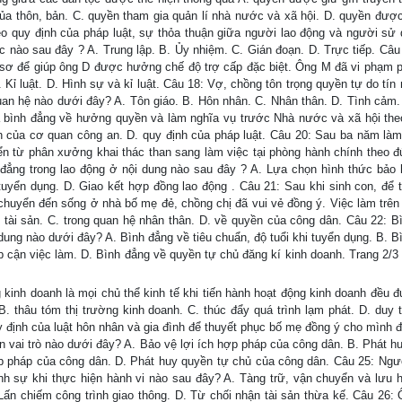
 thôn, bản. C. quyền tham gia quản lí nhà nước và xã hội. D. quyền được
o quy định của pháp luật, sự thỏa thuận giữa người lao động và người sử 
ắc nào sau đây ? A. Trung lập. B. Ủy nhiệm. C. Gián đoạn. D. Trực tiếp. Câu
ồ sơ để giúp ông D được hưởng chế độ trợ cấp đặc biệt. Ông M đã vi phạm p
Kỉ luật. D. Hình sự và kỉ luật. Câu 18: Vợ, chồng tôn trọng quyền tự do tín
quan hệ nào dưới đây? A. Tôn giáo. B. Hôn nhân. C. Nhân thân. D. Tình cảm.
à bình đẳng về hưởng quyền và làm nghĩa vụ trước Nhà nước và xã hội the
h của cơ quan công an. D. quy định của pháp luật. Câu 20: Sau ba năm làm 
ển từ phân xưởng khai thác than sang làm việc tại phòng hành chính theo đ
đẳng trong lao động ở nội dung nào sau đây ? A. Lựa chọn hình thức bảo 
tuyển dụng. D. Giao kết hợp đồng lao động . Câu 21: Sau khi sinh con, để t
huyển đến sống ở nhà bố mẹ đẻ, chồng chị đã vui vẻ đồng ý. Việc làm trên 
ệ tài sản. C. trong quan hệ nhân thân. D. về quyền của công dân. Câu 22: B
ung nào dưới đây? A. Bình đẳng về tiêu chuẩn, độ tuổi khi tuyển dụng. B. B
ếp cận việc làm. D. Bình đẳng về quyền tự chủ đăng kí kinh doanh. Trang 2/3
 kinh doanh là mọi chủ thể kinh tế khi tiến hành hoạt động kinh doanh đều 
 thâu tóm thị trường kinh doanh. C. thúc đẩy quá trình lạm phát. D. duy t
y định của luật hôn nhân và gia đình để thuyết phục bố mẹ đồng ý cho mình 
ện vai trò nào dưới đây? A. Bảo vệ lợi ích hợp pháp của công dân. B. Phát h
p pháp của công dân. D. Phát huy quyền tự chủ của công dân. Câu 25: Ngư
ình sự khi thực hiện hành vi nào sau đây? A. Tàng trữ, vận chuyển và lưu h
ấn chiếm công trình giao thông. D. Từ chối nhận tài sản thừa kế. Câu 26: 