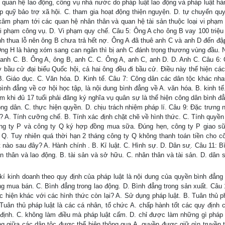
 quan hệ lao động, công vụ nhà nước do pháp luật lao động và pháp luật hà
 lập quỹ bảo trợ xã hội. C. tham gia hoạt động thiện nguyện. D. tự chuyển qu
 xâm phạm tới các quan hệ nhân thân và quan hệ tài sản thuộc loại vi phạm
i phạm công vụ. D. Vi phạm quy chế. Câu 5: Ông A cho ông B vay 100 triệu
nh thua lỗ nên ông B chưa trả hết nợ. Ông A đã thuê anh C và anh D đến đậ
Ông H là hàng xóm sang can ngăn thì bị anh C đánh trọng thương vùng đầu. 
 anh C. B. Ông A, ông B, anh C. C. Ông A, anh C, anh D. D. Anh C. Câu 6: 
y bầu cử đại biểu Quốc hội, cả hai ông đều đi bầu cử. Điều này thể hiện các
 B. Giáo dục. C. Văn hóa. D. Kinh tế. Câu 7: Công dân các dân tộc khác nha
 đẳng về cơ hội học tập, là nội dung bình đẳng về A. văn hóa. B. kinh tế.
m khi đủ 17 tuổi phải đăng ký nghĩa vụ quân sự là thể hiện công dân bình đẳ
công dân. C. thực hiện quyền. D. chịu trách nhiệm pháp lí. Câu 9: Đặc trưng 
t? A. Tính cưỡng chế. B. Tính xác định chặt chẽ về hình thức. C. Tính quyền 
ng ty P và công ty Q ký hợp đồng mua sữa. Đúng hẹn, công ty P giao s
Q. Tuy nhiên quá thời hạn 2 tháng công ty Q không thanh toán tiền cho cô
 nào sau đây? A. Hành chính . B. Kỉ luật. C. Hình sự. D. Dân sư.̣ Câu 11: B
 thân và lao động. B. tài sản và sở hữu. C. nhân thân và tài sản. D. dân 
í kinh doanh theo quy định của pháp luật là nội dung của quyền bình đẳng
ng mua bán. C. Bình đẳng trong lao động. D. Bình đẳng trong sản xuất. Câu 
c hiện khác với các hình thức còn lại? A. Sử dụng pháp luật. B. Tuân thủ ph
 Tuân thủ pháp luật là các cá nhân, tổ chức A. chấp hành tốt các quy định 
 định. C. không làm điều mà pháp luật cấm. D. chỉ được làm những gì pháp 
ẳng giữa các dân tộc được thể hiện thông qua A. quyền được giữ gìn truyền t