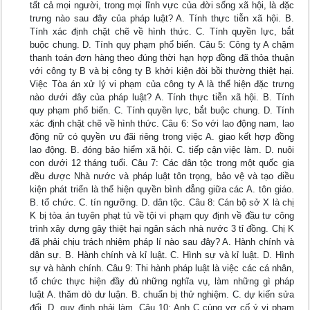
tất cả mọi người, trong mọi lĩnh vực của đời sống xã hội, là đặc
trưng nào sau đây của pháp luật? A. Tính thực tiễn xã hội. B.
Tính xác định chặt chẽ về hình thức. C. Tính quyền lực, bắt
buộc chung. D. Tính quy phạm phổ biến. Câu 5: Công ty A chậm
thanh toán đơn hàng theo đúng thời hạn hợp đồng đã thỏa thuận
với công ty B và bị công ty B khởi kiện đòi bồi thường thiệt hại.
Việc Tòa án xử lý vi phạm của công ty A là thể hiện đặc trưng
nào dưới đây của pháp luật? A. Tính thực tiễn xã hội. B. Tính
quy phạm phổ biến. C. Tính quyền lực, bắt buộc chung. D. Tính
xác định chặt chẽ về hình thức. Câu 6: So với lao động nam, lao
động nữ có quyền ưu đãi riêng trong việc A. giao kết hợp đồng
lao động. B. đóng bảo hiểm xã hội. C. tiếp cận việc làm. D. nuôi
con dưới 12 tháng tuổi. Câu 7: Các dân tộc trong một quốc gia
đều được Nhà nước và pháp luật tôn trọng, bảo vệ và tạo điều
kiện phát triển là thể hiện quyền bình đẳng giữa các A. tôn giáo.
B. tổ chức. C. tín ngưỡng. D. dân tộc. Câu 8: Cán bộ sở X là chị
K bị tòa án tuyên phạt tù về tội vi phạm quy định về đầu tư công
trình xây dựng gây thiệt hại ngân sách nhà nước 3 tỉ đồng. Chị K
đã phải chịu trách nhiệm pháp lí nào sau đây? A. Hành chính và
dân sự. B. Hành chính và kỉ luật. C. Hình sự và kỉ luật. D. Hình
sự và hành chính. Câu 9: Thi hành pháp luật là việc các cá nhân,
tổ chức thực hiện đầy đủ những nghĩa vụ, làm những gì pháp
luật A. thăm dò dư luận. B. chuẩn bị thử nghiệm. C. dự kiến sửa
đổi. D. quy định phải làm. Câu 10: Anh C cùng vợ cố ý vi phạm