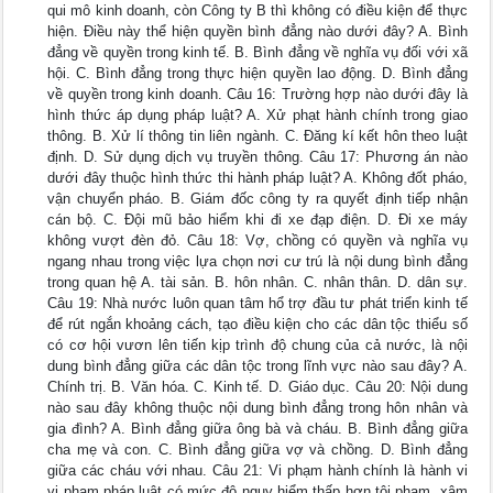
qui mô kinh doanh, còn Công ty B thì không có điều kiện để thực
hiện. Điều này thể hiện quyền bình đẳng nào dưới đây? A. Bình
đẳng về quyền trong kinh tế. B. Bình đẳng về nghĩa vụ đối với xã
hội. C. Bình đẳng trong thực hiện quyền lao động. D. Bình đẳng
về quyền trong kinh doanh. Câu 16: Trường hợp nào dưới đây là
hình thức áp dụng pháp luật? A. Xử phạt hành chính trong giao
thông. B. Xử lí thông tin liên ngành. C. Đăng kí kết hôn theo luật
định. D. Sử dụng dịch vụ truyền thông. Câu 17: Phương án nào
dưới đây thuộc hình thức thi hành pháp luật? A. Không đốt pháo,
vận chuyển pháo. B. Giám đốc công ty ra quyết định tiếp nhận
cán bộ. C. Đội mũ bảo hiểm khi đi xe đạp điện. D. Đi xe máy
không vượt đèn đỏ. Câu 18: Vợ, chồng có quyền và nghĩa vụ
ngang nhau trong việc lựa chọn nơi cư trú là nội dung bình đẳng
trong quan hệ A. tài sản. B. hôn nhân. C. nhân thân. D. dân sự.
Câu 19: Nhà nước luôn quan tâm hổ trợ đầu tư phát triển kinh tế
để rút ngắn khoảng cách, tạo điều kiện cho các dân tộc thiểu số
có cơ hội vươn lên tiến kịp trình độ chung của cả nước, là nội
dung bình đẳng giữa các dân tộc trong lĩnh vực nào sau đây? A.
Chính trị. B. Văn hóa. C. Kinh tế. D. Giáo dục. Câu 20: Nội dung
nào sau đây không thuộc nội dung bình đẳng trong hôn nhân và
gia đình? A. Bình đẳng giữa ông bà và cháu. B. Bình đẳng giữa
cha mẹ và con. C. Bình đẳng giữa vợ và chồng. D. Bình đẳng
giữa các cháu với nhau. Câu 21: Vi phạm hành chính là hành vi
vi phạm pháp luật có mức độ nguy hiểm thấp hơn tội phạm, xâm