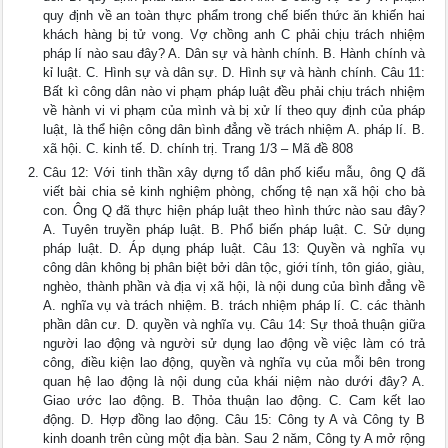
quy định về an toàn thực phẩm trong chế biến thức ăn khiến hai
khách hàng bị tử vong. Vợ chồng anh C phải chịu trách nhiệm
pháp lí nào sau đây? A. Dân sự và hành chính. B. Hành chính và
kỉ luật. C. Hình sự và dân sự. D. Hình sự và hành chính. Câu 11:
Bất kì công dân nào vi phạm pháp luật đều phải chịu trách nhiệm
về hành vi vi phạm của mình và bị xử lí theo quy định của pháp
luật, là thể hiện công dân bình đẳng về trách nhiệm A. pháp lí. B.
xã hội. C. kinh tế. D. chính trị. Trang 1/3 – Mã đề 808
Câu 12: Với tinh thần xây dựng tổ dân phố kiểu mẫu, ông Q đã
viết bài chia sẻ kinh nghiệm phòng, chống tệ nạn xã hội cho bà
con. Ông Q đã thực hiện pháp luật theo hình thức nào sau đây?
A. Tuyên truyền pháp luật. B. Phổ biến pháp luật. C. Sử dụng
pháp luật. D. Áp dụng pháp luật. Câu 13: Quyền và nghĩa vụ
công dân không bị phân biệt bởi dân tộc, giới tính, tôn giáo, giàu,
nghèo, thành phần và địa vị xã hội, là nội dung của bình đẳng về
A. nghĩa vụ và trách nhiệm. B. trách nhiệm pháp lí. C. các thành
phần dân cư. D. quyền và nghĩa vụ. Câu 14: Sự thoả thuận giữa
người lao động và người sử dụng lao động về việc làm có trả
công, điều kiện lao động, quyền và nghĩa vụ của mỗi bên trong
quan hệ lao động là nội dung của khái niệm nào dưới đây? A.
Giao ước lao động. B. Thỏa thuận lao động. C. Cam kết lao
động. D. Hợp đồng lao động. Câu 15: Công ty A và Công ty B
kinh doanh trên cùng một địa bàn. Sau 2 năm, Công ty A mở rộng