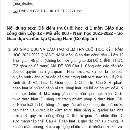
_ma_de.doc
ĐÁP ÁN GDCD12 HKI (2021-2022).doc
Nội dung text: Đề kiểm tra Cuối học kì 1 môn Giáo dục
công dân Lớp 12 - Mã đề: 808 - Năm học 2021-2022 - Sở
Giáo dục và đào tạo Quảng Nam (Có đáp án)
SỞ GIÁO DỤC VÀ ĐÀO TẠO KIỂM TRA CUỐI HỌC KỲ I NĂM
HỌC 2021-2022 QUẢNG NAM Môn: Giáo dục công dân – Lớp 12
Thời gian: 45 phút (không kể thời gian giao đề) ĐỀ CHÍNH THỨC
(Đề gồm có 03 trang) MÃ ĐỀ 808 Câu 1: Công dân các dân tộc
đều có quyền tham gia quản lí Nhà nước và xã hội, là thể hiện
quyền bình đẳng giữa các dân tộc trong lĩnh vực nào sau đây? A.
Kinh tế. B. Văn hóa. C. Giáo dục. D. Chính trị. Câu 2: Vi phạm
pháp luật là những hành vi trái pháp luật, có lỗi do người có A. ý
chí thực hiện. B. khả năng gánh chịu hậu quả thực hiện. C. tri
thức thực hiện. D. năng lực trách nhiệm pháp lý thực hiện. Câu
3: Pháp luật là hệ thống các quy tắc xử sự chung do nhà nước
ban hành và được bảo đảm thực hiện bằng A. quyền lực nhà
nước. B. quy ước cộng đồng. C. tính tự giác của nhân dân. D.
sức mạnh tập thể. Câu 4: Pháp luật là quy tắc xử sự chung, là
khuôn mẫu chung, được áp dụng nhiều lần, ở nhiều nơi, đối với