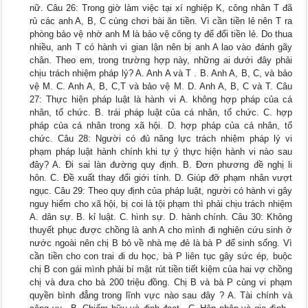
nữ. Câu 26: Trong giờ làm việc tại xí nghiệp K, công nhân T đã
rủ các anh A, B, C cùng chơi bài ăn tiền. Vì cần tiền lẻ nên T ra
phòng bảo vệ nhờ anh M là bảo vệ công ty để đổi tiền lẻ. Do thua
nhiều, anh T có hành vi gian lận nên bị anh A lao vào đánh gãy
chân. Theo em, trong trường hợp này, những ai dưới đây phải
chịu trách nhiệm pháp lý? A. Anh A và T . B. Anh A, B, C, và bảo
vệ M. C. Anh A, B, C,T và bảo vệ M. D. Anh A, B, C và T. Câu
27: Thực hiện pháp luật là hành vi A. không hợp pháp của cá
nhân, tổ chức. B. trái pháp luật của cá nhân, tổ chức. C. hợp
pháp của cá nhân trong xã hội. D. hợp pháp của cá nhân, tổ
chức. Câu 28: Người có đủ năng lực trách nhiệm pháp lý vi
phạm pháp luật hành chính khi tự ý thực hiện hành vi nào sau
đây? A. Đi sai làn đường quy định. B. Đơn phương đề nghị li
hôn. C. Đề xuất thay đổi giới tính. D. Giúp đỡ phạm nhân vượt
ngục. Câu 29: Theo quy định của pháp luật, người có hành vi gây
nguy hiểm cho xã hội, bị coi là tội phạm thì phải chịu trách nhiệm
A. dân sự. B. kỉ luật. C. hình sự. D. hành chính. Câu 30: Không
thuyết phục được chồng là anh A cho mình đi nghiên cứu sinh ở
nước ngoài nên chị B bỏ về nhà mẹ đẻ là bà P để sinh sống. Vì
cần tiền cho con trai đi du học, bà P liên tục gây sức ép, buộc
chị B con gái mình phải bí mật rút tiền tiết kiệm của hai vợ chồng
chị và đưa cho bà 200 triệu đồng. Chị B và bà P cùng vi phạm
quyền bình đẳng trong lĩnh vực nào sau đây ? A. Tài chính và