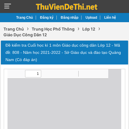
Trang Chủ
Đăng ký
Đăng nhập
Upload
Liên hệ
›
›
›
Trang Chủ
Trung Học Phổ Thông
Lớp 12
Giáo Dục Công Dân 12
Đề kiểm tra Cuối học kì 1 môn Giáo dục công dân Lớp 12 - Mã
đề: 808 - Năm học 2021-2022 - Sở Giáo dục và đào tạo Quảng
Nam (Có đáp án)