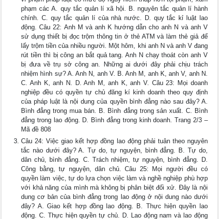
phạm các A. quy tắc quản lí xã hội. B. nguyên tắc quản lí hành
chính. C. quy tắc quản lí của nhà nước. D. quy tắc kỉ luật lao
động. Câu 22: Anh M và anh K hướng dẫn cho anh N và anh V
sử dụng thiết bị đọc trộm thông tin ở thẻ ATM và làm thẻ giả để
lấy trộm tiền của nhiều người. Một hôm, khi anh N và anh V đang
rút tiền thì bị công an bắt quả tang. Anh N chạy thoát còn anh V
bị đưa về trụ sở công an. Những ai dưới đây phải chịu trách
nhiệm hình sự? A. Anh N, anh V. B. Anh M, anh K, anh V, anh N.
C. Anh K, anh N. D. Anh M, anh K, anh V. Câu 23: Mọi doanh
nghiệp đều có quyền tự chủ đăng kí kinh doanh theo quy định
của pháp luật là nội dung của quyền bình đẳng nào sau đây? A.
Bình đẳng trong mua bán. B. Bình đẳng trong sản xuất. C. Bình
đẳng trong lao động. D. Bình đẳng trong kinh doanh. Trang 2/3 –
Mã đề 808
Câu 24: Việc giao kết hợp đồng lao động phải tuân theo nguyên
tắc nào dưới đây? A. Tự do, tự nguyện, bình đẳng. B. Tự do,
dân chủ, bình đẳng. C. Trách nhiệm, tự nguyện, bình đẳng. D.
Công bằng, tự nguyện, dân chủ. Câu 25: Mọi người đều có
quyền làm việc, tự do lựa chọn việc làm và nghề nghiệp phù hợp
với khả năng của mình mà không bị phân biệt đối xử. Đây là nội
dung cơ bản của bình đẳng trong lao động ở nội dung nào dưới
đây? A. Giao kết hợp đồng lao động. B. Thực hiện quyền lao
động. C. Thực hiện quyền tự chủ. D. Lao động nam và lao động