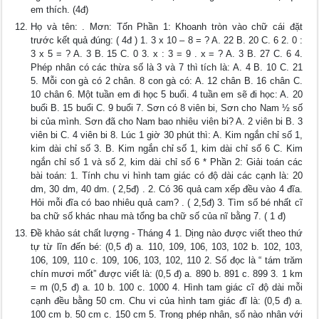
em thích. (4đ)
Họ và tên: . Mơn: Tốn Phần 1: Khoanh tròn vào chữ cái đặt
trước kết quả đúng: ( 4đ ) 1. 3 x 10 – 8 = ? A. 22 B. 20 C. 6 2. 0 :
3 x 5 = ? A. 3 B. 15 C. 0 3. x : 3 = 9 . x = ? A. 3 B. 27 C. 6 4.
Phép nhân có các thừa số là 3 và 7 thì tích là: A. 4 B. 10 C. 21
5. Mỗi con gà có 2 chân. 8 con gà có: A. 12 chân B. 16 chân C.
10 chân 6. Một tuần em đi học 5 buổi. 4 tuần em sẽ đi học: A. 20
buổi B. 15 buổi C. 9 buổi 7. Sơn có 8 viên bi, Sơn cho Nam ½ số
bi của mình. Sơn đã cho Nam bao nhiêu viên bi? A. 2 viên bi B. 3
viên bi C. 4 viên bi 8. Lúc 1 giờ 30 phút thì: A. Kim ngắn chỉ số 1,
kim dài chỉ số 3. B. Kim ngắn chỉ số 1, kim dài chỉ số 6 C. Kim
ngắn chỉ số 1 và số 2, kim dài chỉ số 6 * Phần 2: Giải toán các
bài toán: 1. Tính chu vi hình tam giác có độ dài các cạnh là: 20
dm, 30 dm, 40 dm. ( 2,5đ) . 2. Có 36 quả cam xếp đều vào 4 đĩa.
Hỏi mỗi đĩa có bao nhiêu quả cam? . ( 2,5đ) 3. Tìm số bé nhất cĩ
ba chữ số khác nhau mà tổng ba chữ số của nĩ bằng 7. ( 1 đ)
Đề khảo sát chất lượng - Tháng 4 1. Dịng nào được viết theo thứ
tự từ lĩn đến bé: (0,5 đ) a. 110, 109, 106, 103, 102 b. 102, 103,
106, 109, 110 c. 109, 106, 103, 102, 110 2. Số đọc là “ tám trăm
chín mươi mốt” được viết là: (0,5 đ) a. 890 b. 891 c. 899 3. 1 km
= m (0,5 đ) a. 10 b. 100 c. 1000 4. Hình tam giác cĩ độ dài mỗi
cạnh đều bằng 50 cm. Chu vi của hình tam giác đĩ là: (0,5 đ) a.
100 cm b. 50 cm c. 150 cm 5. Trong phép nhân, số nào nhân với