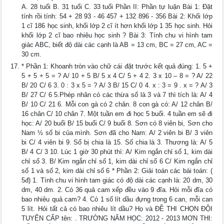
A. 28 tuổi B. 31 tuổi C. 33 tuổi Phần II: Phần tự luận Bài 1: Đặt
tính rồi tính: 54 + 28 93 - 46 457 + 132 896 - 356 Bài 2: Khối lớp
1 cĩ 186 học sinh, khối lớp 2 cĩ ít hơn khối lớp 1 35 học sinh. Hỏi
khối lớp 2 cĩ bao nhiêu học sinh ? Bài 3: Tính chu vi hình tam
giác ABC, biết độ dài các cạnh là AB = 13 cm, BC = 27 cm, AC =
30 cm.
* Phần 1: Khoanh tròn vào chữ cái đặt trước kết quả đúng: 1. 5 +
5 + 5 + 5 = ? A/ 10 + 5 B/ 5 x 4 C/ 5 + 4 2. 3 x 10 – 8 = ? A/ 22
B/ 20 C/ 6 3. 0 : 3 x 5 = ? A/ 3 B/ 15 C/ 0 4. x : 3 = 9 . x = ? A/ 3
B/ 27 C/ 6 5.Phép nhân có các thừa số là 3 và 7 thì tích là: A/ 4
B/ 10 C/ 21 6. Mỗi con gà có 2 chân. 8 con gà có: A/ 12 chân B/
16 chân C/ 10 chân 7. Một tuần em đi học 5 buổi. 4 tuần em sẽ đi
học: A/ 20 buổi B/ 15 buổi C/ 9 buổi 8. Sơn có 8 viên bi, Sơn cho
Nam ½ số bi của mình. Sơn đã cho Nam: A/ 2 viên bi B/ 3 viên
bi C/ 4 viên bi 9. Số bị chia là 15. Số chia là 3. Thương là: A/ 5
B/ 4 C/ 3 10. Lúc 1 giờ 30 phút thì: A/ Kim ngắn chỉ số 1, kim dài
chỉ số 3. B/ Kim ngắn chỉ số 1, kim dài chỉ số 6 C/ Kim ngắn chỉ
số 1 và số 2, kim dài chỉ số 6 * Phần 2: Giải toán các bài toán: (
5đ) 1. Tính chu vi hình tam giác có độ dài các cạnh là: 20 dm, 30
dm, 40 dm. 2. Có 36 quả cam xếp đều vào 9 đĩa. Hỏi mỗi đĩa có
bao nhiêu quả cam? 4. Có 1 số lít dầu đựng trong 6 can, mỗi can
5 lít. Hỏi tất cả có bao nhiêu lít dầu? Họ và ĐỀ THI CHỌN ĐỘI
TUYỂN CẤP tên: . TRƯỜNG NĂM HỌC: 2012 - 2013 MƠN THI: