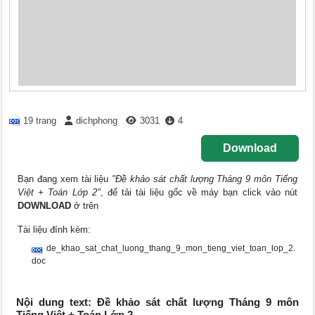
19 trang
dichphong
3031
4
Download
Bạn đang xem tài liệu
"Đề khảo sát chất lượng Tháng 9 môn Tiếng
Việt + Toán Lớp 2"
, để tải tài liệu gốc về máy bạn click vào nút
DOWNLOAD
ở trên
Tài liệu đính kèm:
de_khao_sat_chat_luong_thang_9_mon_tieng_viet_toan_lop_2.
doc
Nội dung text: Đề khảo sát chất lượng Tháng 9 môn
Tiếng Việt + Toán Lớp 2