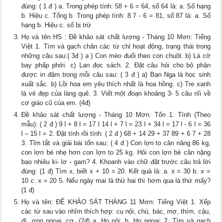
đúng: ( 1 đ ) a. Trong phép tính: 58 + 6 = 64, số 64 là: a. Số hạng
b. Hiệu c. Tổng b. Trong phép tính: 8 7 - 6 = 81, số 87 là: a. Số
hạng b. Hiệu c. số bị trừ
Họ và tên HS : Đề khảo sát chất lượng - Tháng 10 Mơn: Tiếng
Việt 1. Tìm và gạch chân các từ chỉ hoạt động, trạng thái trong
những câu sau:( 3đ ) a ) Con mèo đuổi theo con chuột. b) Lá cờ
bay phấp phới. c) Lan đọc sách. 2. Đặt câu hỏi cho bộ phận
được in đậm trong mỗi câu sau: ( 3 đ ) a) Bạn Nga là học sinh
xuất sắc. b) Lồi hoa em yêu thích nhất là hoa hồng. c) Tre xanh
là vẻ đẹp của làng quê. 3. Viết một đoạn khoảng 3- 5 câu nĩi về
cơ giáo cũ của em. (4đ)
Đề khảo sát chất lượng - Tháng 10 Mơn: Tốn 1. Tính (Theo
mẫu): ( 2 đ ) 9 l + 8 l = 17 l 14 l + 7 l = 23 l + 34 l = 17 l - 6 l = 36
l – 15 l = 2. Đặt tính rồi tính: ( 2 đ ) 68 + 14 29 + 37 89 + 6 7 + 28
3. Tĩm tắt và giải bài tốn sau: ( 4 đ ) Con lợn to cân năng 86 kg,
con lợn bé nhẹ hơn con lợn to 25 kg. Hỏi con lợn bé cân nặng
bao nhiêu ki- lơ - gam? 4. Khoanh vào chữ đặt trước câu trả lời
đúng: (1 đ) Tìm x, biết x + 10 = 20. Kết quả là: a. x = 30 b. x =
10 c. x = 20 5. Nếu ngày mai là thứ hai thì hơm qua là thứ mấy?
(1 đ)
Họ và tên: ĐỀ KHẢO SÁT THÁNG 11 Mơn: Tiếng Việt 1. Xếp
các từ sau vào nhĩm thích hợp: cụ nội, chú, bác, mợ, thím, cậu,
dì, ơng ngoại, cơ. (2đ) a. Họ nội: b. Họ ngoại: 2. Tìm và gạch