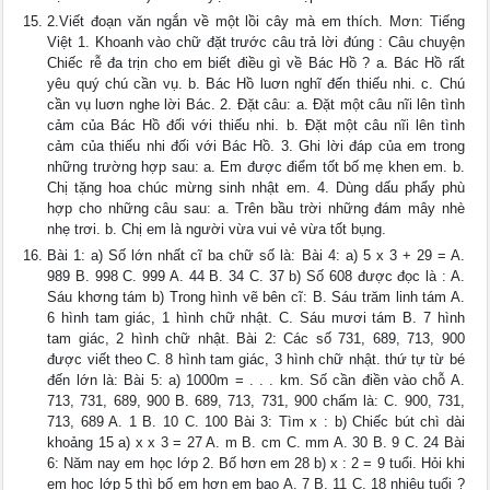
2.Viết đoạn văn ngắn về một lồi cây mà em thích. Mơn: Tiếng
Việt 1. Khoanh vào chữ đặt trước câu trả lời đúng : Câu chuyện
Chiếc rễ đa trịn cho em biết điều gì về Bác Hồ ? a. Bác Hồ rất
yêu quý chú cần vụ. b. Bác Hồ luơn nghĩ đến thiếu nhi. c. Chú
cần vụ luơn nghe lời Bác. 2. Đặt câu: a. Đặt một câu nĩi lên tình
cảm của Bác Hồ đối với thiếu nhi. b. Đặt một câu nĩi lên tình
cảm của thiếu nhi đối với Bác Hồ. 3. Ghi lời đáp của em trong
những trường hợp sau: a. Em được điểm tốt bố mẹ khen em. b.
Chị tặng hoa chúc mừng sinh nhật em. 4. Dùng dấu phẩy phù
hợp cho những câu sau: a. Trên bầu trời những đám mây nhè
nhẹ trơi. b. Chị em là người vừa vui vẻ vừa tốt bụng.
Bài 1: a) Số lớn nhất cĩ ba chữ số là: Bài 4: a) 5 x 3 + 29 = A.
989 B. 998 C. 999 A. 44 B. 34 C. 37 b) Số 608 được đọc là : A.
Sáu khơng tám b) Trong hình vẽ bên cĩ: B. Sáu trăm linh tám A.
6 hình tam giác, 1 hình chữ nhật. C. Sáu mươi tám B. 7 hình
tam giác, 2 hình chữ nhật. Bài 2: Các số 731, 689, 713, 900
được viết theo C. 8 hình tam giác, 3 hình chữ nhật. thứ tự từ bé
đến lớn là: Bài 5: a) 1000m = . . . km. Số cần điền vào chỗ A.
713, 731, 689, 900 B. 689, 713, 731, 900 chấm là: C. 900, 731,
713, 689 A. 1 B. 10 C. 100 Bài 3: Tìm x : b) Chiếc bút chì dài
khoảng 15 a) x x 3 = 27 A. m B. cm C. mm A. 30 B. 9 C. 24 Bài
6: Năm nay em học lớp 2. Bố hơn em 28 b) x : 2 = 9 tuổi. Hỏi khi
em học lớp 5 thì bố em hơn em bao A. 7 B. 11 C. 18 nhiêu tuổi ?