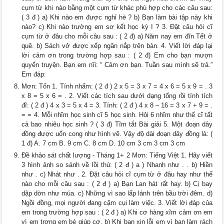
cụm từ khi nào bằng một cụm từ khác phù hợp cho các câu sau:
( 3 đ ) a) Khi nào em được nghỉ hè ? b) Bạn làm bài tập này khi
nào? c) Khi nào trường em sơ kết học kỳ I ? 3. Đặt câu hỏi cĩ
cụm từ ở đâu cho mỗi câu sau : ( 2 đ) a) Năm nay em đĩn Tết ở
quê. b) Sách vở được xếp ngăn nắp trên bàn. 4. Viết lời đáp lại
lời cảm ơn trong trường hợp sau : ( 2 đ) Em cho bạn mượn
quyển truyện. Bạn em nĩi: “ Cảm ơn bạn. Tuần sau mình sẽ trả.”
Em đáp:
Mơn: Tốn 1. Tính nhẩm: ( 2 đ ) 2 x 5 = 3 x 7 = 4 x 6 = 5 x 9 = . 3
x 8 = 5 x 6 = . 2. Viết các tích sau dưới dạng tổng rồi tính tích
đĩ: ( 2 đ ) 4 x 3 = 5 x 4 = 3. Tính: ( 2 đ ) 4 x 8 – 16 = 3 x 7 + 9 = .
= = 4. Mỗi nhĩm học sinh cĩ 5 học sinh. Hỏi 6 nhĩm như thế cĩ tất
cả bao nhiêu học sinh ? ( 3 đ) Tĩm tắt Bài giải 5. Một đoạn dây
đồng được uốn cong như hình vẽ. Vậy độ dài đoạn dây đồng là: (
1 đ) A. 7 cm B. 9 cm C. 8 cm D. 10 cm 3 cm 3 cm 3 cm
Đề khảo sát chất lượng - Tháng 1+ 2 Mơn: Tiếng Việt 1. Hãy viết
3 hình ảnh so sánh về lồi thú: ( 2 đ ) a ) Nhanh như . . b) Hiền
như . c) Nhát như . 2. Đặt câu hỏi cĩ cụm từ ở đâu hay như thế
nào cho mỗi câu sau : ( 2 đ ) a) Bạn Lan hát rất hay. b) Cị bay
dập dờn như múa. c) Những vì sao lấp lánh trên bầu trời đêm. d)
Ngồi đồng, mọi người đang cặm cụi làm việc. 3. Viết lời đáp của
em trong trường hợp sau : ( 2 đ ) a) Khi cơ hàng xĩm cảm ơn em
vì em trơng em bé giúp cơ. b) Khi bạn xin lỗi em vì bạn làm rách