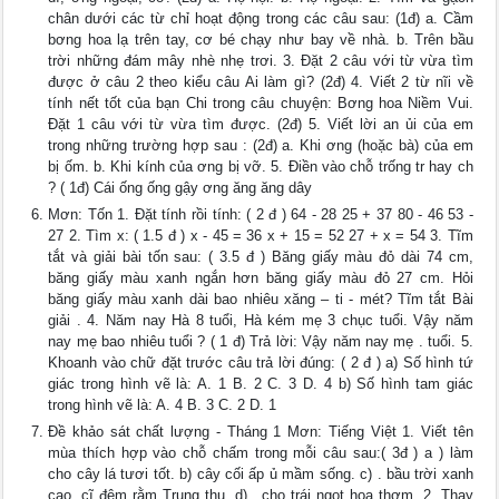
chân dưới các từ chỉ hoạt động trong các câu sau: (1đ) a. Cầm
bơng hoa lạ trên tay, cơ bé chạy như bay về nhà. b. Trên bầu
trời những đám mây nhè nhẹ trơi. 3. Đặt 2 câu với từ vừa tìm
được ở câu 2 theo kiểu câu Ai làm gì? (2đ) 4. Viết 2 từ nĩi về
tính nết tốt của bạn Chi trong câu chuyện: Bơng hoa Niềm Vui.
Đặt 1 câu với từ vừa tìm được. (2đ) 5. Viết lời an ủi của em
trong những trường hợp sau : (2đ) a. Khi ơng (hoặc bà) của em
bị ốm. b. Khi kính của ơng bị vỡ. 5. Điền vào chỗ trống tr hay ch
? ( 1đ) Cái ống ống gậy ơng ăng ăng dây
Mơn: Tốn 1. Đặt tính rồi tính: ( 2 đ ) 64 - 28 25 + 37 80 - 46 53 -
27 2. Tìm x: ( 1.5 đ ) x - 45 = 36 x + 15 = 52 27 + x = 54 3. Tĩm
tắt và giải bài tốn sau: ( 3.5 đ ) Băng giấy màu đỏ dài 74 cm,
băng giấy màu xanh ngắn hơn băng giấy màu đỏ 27 cm. Hỏi
băng giấy màu xanh dài bao nhiêu xăng – ti - mét? Tĩm tắt Bài
giải . 4. Năm nay Hà 8 tuổi, Hà kém mẹ 3 chục tuổi. Vậy năm
nay mẹ bao nhiêu tuổi ? ( 1 đ) Trả lời: Vậy năm nay mẹ . tuổi. 5.
Khoanh vào chữ đặt trước câu trả lời đúng: ( 2 đ ) a) Số hình tứ
giác trong hình vẽ là: A. 1 B. 2 C. 3 D. 4 b) Số hình tam giác
trong hình vẽ là: A. 4 B. 3 C. 2 D. 1
Đề khảo sát chất lượng - Tháng 1 Mơn: Tiếng Việt 1. Viết tên
mùa thích hợp vào chỗ chấm trong mỗi câu sau:( 3đ ) a ) làm
cho cây lá tươi tốt. b) cây cối ấp ủ mầm sống. c) . bầu trời xanh
cao, cĩ đêm rằm Trung thu. d) . cho trái ngọt hoa thơm. 2. Thay