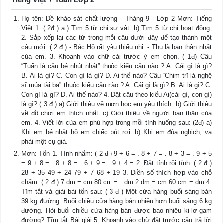
Họ tên: Đề khảo sát chất lượng - Tháng 9 - Lớp 2 Mơn: Tiếng
Việt 1. ( 2đ ) a ) Tìm 5 từ chỉ sự vật: b) Tìm 5 từ chỉ hoạt động:
2. Sắp xếp lại các từ trong mỗi câu dưới đây để tạo thành một
câu mới: ( 2 đ ) - Bác Hồ rất yêu thiếu nhi. - Thu là bạn thân nhất
của em. 3. Khoanh vào chữ cái trước ý em chọn. ( 1đ) Câu
“Tuấn là cậu bé nhút nhát” thuộc kiểu câu nào ? A. Cái gì là gì?
B. Ai là gì? C. Con gì là gì? D. Ai thế nào? Câu “Chim trĩ là nghệ
sĩ múa tài ba” thuộc kiểu câu nào ? A. Cái gì là gì? B. Ai là gì? C.
Con gì là gì? D. Ai thế nào? 4. Đặt câu theo kiểu Ai(cái gì, con gì)
là gì? ( 3 đ ) a) Giới thiệu về mơn học em yêu thích. b) Giới thiệu
về đồ chơi em thích nhất. c) Giới thiệu về người bạn thân của
em. 4. Viết lời của em phù hợp trong mỗi tình huống sau: (2đ) a)
Khi em bé nhặt hộ em chiếc bút rơi. b) Khi em đùa nghịch, va
phải một cụ già.
Mơn: Tốn 1. Tính nhẩm: ( 2 đ ) 9 + 6 = . 8 + 7 = . 8 + 3 = . 9 + 5
= 9 + 8 = . 8 + 8 = . 6 + 9 = . 9 + 4 = 2. Đặt tính rồi tính: ( 2 đ )
28 + 35 49 + 24 79 + 7 68 + 19 3. Điền số thích hợp vào chỗ
chấm: ( 2 đ ) 7 dm = cm 80 cm = . dm 2 dm = cm 60 cm = dm 4.
Tĩm tắt và giải bài tốn sau: ( 3 đ ) Một cửa hàng buổi sáng bán
39 kg đường. Buổi chiều cửa hàng bán nhiều hơn buổi sáng 6 kg
đường. Hỏi buổi chiều cửa hàng bán được bao nhiêu ki-lơ-gam
đường? Tĩm tắt Bài giải 5. Khoanh vào chữ đặt trước câu trả lời