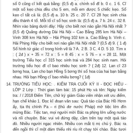
số 0 cũng cĩ kết quả bằng: (0,5 đ) a. chính số đĩ b. 0 c. 1 6. Cĩ
một số kẹo chia đều cho 5 em, mỗi em được 5 chiếc kẹo. Số
kẹo cĩ tất cả là: (0,5 đ) a. 10 b. 25 c. 20 7. Cĩ 28 học sinh chia
đều thành 4 tổ. Mỗi tổ cĩ số học sinh là: (0,5 đ) a. 7 b. 24 c. 32 8.
Nhìn vào bảng dưới đây: Hãy cho biết nơi nào gần Hà Nội nhất ?
(0,5 đ) Quãng đường Dài Hà Nội – Cao Bằng 285 km Hà Nội –
Vinh 308 km Hà Nội – Hải Phịng 102 km a. Cao Bằng b. Vinh c.
Hải Phịng Hãy cho biết nơi nào gần Hà Nội nhất ? (0,5 đ) 9. ( 1 đ)
Số hình tứ giác cĩ trong hình vẽ là ? A. 2 B. 3 C. 4 D. 5 10. Tìm x
: ( 2đ ) x + 35 = 72 x : 5 = 8 45 : x = 5 76 – x = 28 11. Một
trường Tiểu học cĩ 315 học sinh trai và 284 học sinh nam. Hỏi
trường tiểu học đĩ cĩ bao nhiêu học sinh ? ( 2đ) 12. Lan cĩ 23
bơng hoa, Lan cho bạn Hồng 5 bơng thì số hoa của hai bạn bằng
nhau. Hỏi bạn Hồng cĩ bao nhiêu bơng? ( 1đ)
TRƯỜNG TIỂU HỌC: . KIỂM TRA CUỐI KỲ II - ĐỌC HIỂU -
LỚP 2 Lớp : Thời gian làm bài: 15 phút Họ và tên: Ngày kiểm
tra: / /.2018 Điểm Tên, chữ ký giám Giáo viên nhận xét ưu điểm,
hạn chế khảo 1. Đọc kĩ đoạn văn sau: Quả táo của Bác Hồ Hơm
ấy, tịa thị chính Pa – ri (thủ đơ nước Pháp) mở tiệc lớn đĩn
mừng Bác. Tiệc tan, mọi người mời Bác ra phịng lớn uống nước
và nĩi chuyện. Bác vui vẻ đứng dậy, cầm trên tay một quả táo
đỏ. Nhiều người ngạc nhiên. Nhiều con mắt tị mị chú ý. Bác ra
đến ngồi thì cĩ một đám thiếu nhi ríu rít chạy tới chào. Bác tươi