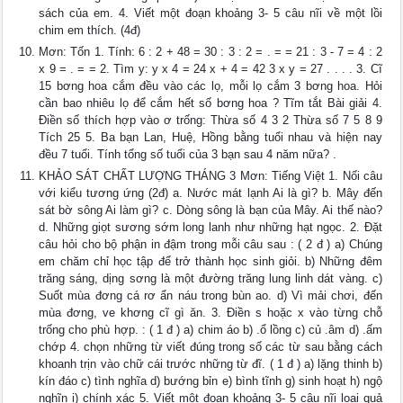
sách của em. 4. Viết một đoạn khoảng 3- 5 câu nĩi về một lồi
chim em thích. (4đ)
Mơn: Tốn 1. Tính: 6 : 2 + 48 = 30 : 3 : 2 = . = = 21 : 3 - 7 = 4 : 2
x 9 = . = = 2. Tìm y: y x 4 = 24 x + 4 = 42 3 x y = 27 . . . . 3. Cĩ
15 bơng hoa cắm đều vào các lọ, mỗi lọ cắm 3 bơng hoa. Hỏi
cần bao nhiêu lọ để cắm hết số bơng hoa ? Tĩm tắt Bài giải 4.
Điền số thích hợp vào ơ trống: Thừa số 4 3 2 Thừa số 7 5 8 9
Tích 25 5. Ba bạn Lan, Huệ, Hồng bằng tuổi nhau và hiện nay
đều 7 tuổi. Tính tổng số tuổi của 3 bạn sau 4 năm nữa? .
KHẢO SÁT CHẤT LƯỢNG THÁNG 3 Mơn: Tiếng Việt 1. Nối câu
với kiểu tương ứng (2đ) a. Nước mát lạnh Ai là gì? b. Mây đến
sát bờ sông Ai làm gì? c. Dòng sông là bạn của Mây. Ai thế nào?
d. Những giọt sương sớm long lanh như những hạt ngọc. 2. Đặt
câu hỏi cho bộ phận in đậm trong mỗi câu sau : ( 2 đ ) a) Chúng
em chăm chỉ học tập để trở thành học sinh giỏi. b) Những đêm
trăng sáng, dịng sơng là một đường trăng lung linh dát vàng. c)
Suốt mùa đơng cá rơ ẩn náu trong bùn ao. d) Vì mải chơi, đến
mùa đơng, ve khơng cĩ gì ăn. 3. Điền s hoặc x vào từng chỗ
trống cho phù hợp. : ( 1 đ ) a) chim áo b) .ổ lồng c) củ .âm d) .ấm
chớp 4. chọn những từ viết đúng trong số các từ sau bằng cách
khoanh trịn vào chữ cái trước những từ đĩ. ( 1 đ ) a) lặng thinh b)
kín đáo c) tình nghĩa d) bướng bỉn e) bình tĩnh g) sinh hoạt h) ngộ
nghĩn i) chính xác 5. Viết một đoạn khoảng 3- 5 câu nĩi loại quả