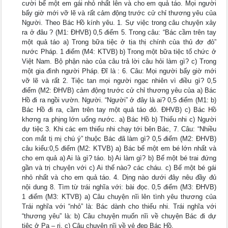
cười bế một em gái nhỏ nhất lên và cho em quả táo. Mọi người
bấy giờ mới vỡ lẽ và rất cảm động trước cử chỉ thương yêu của
Người. Theo Bác Hồ kính yêu. 1. Sự việc trong câu chuyện xảy
ra ở đâu ? (M1: ĐHVB) 0,5 điểm 5. Trong câu: “Bác cầm trên tay
một quả táo a) Trong bữa tiệc ở tịa thị chính của thủ đơ đỏ”
nước Pháp. 1 điểm (M4: KTVB) b) Trong một bữa tiệc tổ chức ở
Việt Nam. Bộ phận nào của câu trả lời câu hỏi làm gì? c) Trong
một gia đình người Pháp. Đĩ là : 6. Câu: Mọi người bấy giờ mới
vỡ lẽ và rất 2. Tiệc tan mọi người ngạc nhiên vì điều gì? 0,5
điểm (M2: ĐHVB) cảm động trước cử chỉ thương yêu của a) Bác
Hồ đi ra ngồi vườn. Người. “Người” ở đây là ai? 0,5 điểm (M1: b)
Bác Hồ đi ra, cầm trên tay một quả táo đỏ. ĐHVB) c) Bác Hồ
khơng ra phịng lớn uống nước. a) Bác Hồ b) Thiếu nhi c) Người
dự tiệc 3. Khi các em thiếu nhi chạy tới bên Bác, 7. Câu: “Nhiều
con mắt tị mị chú ý” thuộc Bác đã làm gì? 0,5 điểm (M2: ĐHVB)
câu kiểu:0,5 điểm (M2: KTVB) a) Bác bế một em bé lớn nhất và
cho em quả a) Ai là gì? táo. b) Ai làm gì? b) Bế một bé trai đứng
gần và trị chuyện với c) Ai thế nào? các cháu. c) Bế một bé gái
nhỏ nhất và cho em quả táo. 4. Dịng nào dưới đây nêu đầy đủ
nội dung 8. Tìm từ trái nghĩa với: bài đọc. 0,5 điểm (M3: ĐHVB)
1 điểm (M3: KTVB) a) Câu chuyện nĩi lên tình yêu thương của
Trái nghĩa với “nhỏ” là: Bác dành cho thiếu nhi. Trái nghĩa với
“thương yêu” là: b) Câu chuyện muốn nĩi về chuyện Bác đi dự
tiệc ở Pa – ri. c) Câu chuyện nĩi về vẻ đẹp Bác Hồ.