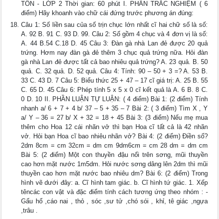
TỐN - LỚP 2 Thời gian: 60 phút I. PHẦN TRẮC NGHIỆM ( 6
điểm) Hãy khoanh vào chữ cái đứng trước phương án đúng:
Câu 1: Số liền sau của số trịn chục lớn nhất cĩ hai chữ số là số:
A. 92 B. 91 C. 93 D. 99. Câu 2: Số gồm 4 chục và 4 đơn vị là số:
A. 44 B.54 C.18 D. 45 Câu 3: Đàn gà nhà Lan đẻ được 20 quả
trứng. Hơm nay đàn gà đẻ thêm 3 chục quả trứng nữa. Hỏi đàn
gà nhà Lan đẻ được tất cả bao nhiêu quả trứng? A. 23 quả. B. 50
quả. C. 32 quả. D. 52 quả. Câu 4: Tính: 90 – 50 + 3 =? A. 53 B.
33 C. 43 D. 7 Câu 5: Biểu thức 25 + 47 – 17 cĩ giá trị: A. 25 B. 55
C. 65 D. 45 Câu 6: Phép tính 5 x 5 x 0 cĩ kết quả là A. 6 B. 8 C.
0 D. 10 II. PHẦN LUẬN TỰ LUẬN: ( 4 điểm) Bài 1: (2 điểm) Tính
nhanh a/ 6 + 7 + 4 b/ 37 – 5 + 35 – 7 Bài 2: ( 3 điểm) Tìm X , Y
a/ Y – 36 = 27 b/ X + 32 = 18 + 45 Bài 3: (3 điểm) Nếu mẹ mua
thêm cho Hoa 12 cái nhãn vở thì bạn Hoa cĩ tất cả là 42 nhãn
vở. Hỏi bạn Hoa cĩ bao nhiêu nhãn vở? Bài 4: (2 điểm) Điền số?
2dm 8cm = cm 32cm = dm cm 9dm6cm = cm 28 dm = dm cm
Bài 5: (2 điểm) Một con thuyền đậu nổi trên sơng, mũi thuyền
cao hơn mặt nước 1m5dm. Hỏi nước sơng dâng lên 2dm thì mũi
thuyền cao hơn mặt nước bao nhiêu dm? Bài 6: (2 điểm) Trong
hình vẽ dưới đây: a. Cĩ hình tam giác. b. Cĩ hình tứ giác. 1. Xếp
têncác con vật và đặc điểm tính cách tương ứng theo nhóm : -
Gấu hổ ,cáo nai , thỏ , sóc ,sư tử ,chó sói , khỉ, tê giác ,ngựa
,trâu .