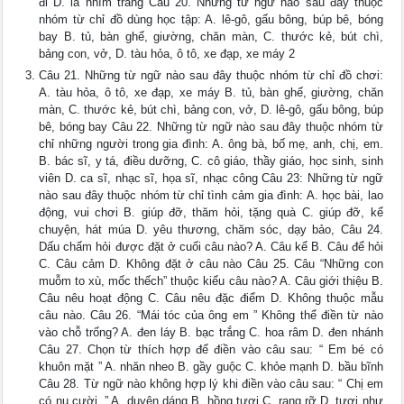
đi D. là nhím trắng Câu 20. Những từ ngữ nào sau đây thuộc
nhóm từ chỉ đồ dùng học tập: A. lê-gô, gấu bông, búp bê, bóng
bay B. tủ, bàn ghế, giường, chăn màn, C. thước kẻ, bút chì,
bảng con, vở, D. tàu hỏa, ô tô, xe đạp, xe máy 2
Câu 21. Những từ ngữ nào sau đây thuộc nhóm từ chỉ đồ chơi:
A. tàu hỏa, ô tô, xe đạp, xe máy B. tủ, bàn ghế, giường, chăn
màn, C. thước kẻ, bút chì, bảng con, vở, D. lê-gô, gấu bông, búp
bê, bóng bay Câu 22. Những từ ngữ nào sau đây thuộc nhóm từ
chỉ những người trong gia đình: A. ông bà, bố mẹ, anh, chị, em.
B. bác sĩ, y tá, điều dưỡng, C. cô giáo, thầy giáo, học sinh, sinh
viên D. ca sĩ, nhạc sĩ, họa sĩ, nhạc công Câu 23: Những từ ngữ
nào sau đây thuộc nhóm từ chỉ tình cảm gia đình: A. học bài, lao
động, vui chơi B. giúp đỡ, thăm hỏi, tặng quà C. giúp đỡ, kể
chuyện, hát múa D. yêu thương, chăm sóc, dạy bảo, Câu 24.
Dấu chấm hỏi được đặt ở cuối câu nào? A. Câu kể B. Câu để hỏi
C. Câu cảm D. Không đặt ở câu nào Câu 25. Câu “Những con
muỗm to xù, mốc thếch” thuộc kiểu câu nào? A. Câu giới thiệu B.
Câu nêu hoạt động C. Câu nêu đặc điểm D. Không thuộc mẫu
câu nào. Câu 26. “Mái tóc của ông em ” Không thể điền từ nào
vào chỗ trống? A. đen láy B. bạc trắng C. hoa râm D. đen nhánh
Câu 27. Chọn từ thích hợp để điền vào câu sau: “ Em bé có
khuôn mặt ” A. nhăn nheo B. gầy guộc C. khỏe mạnh D. bầu bĩnh
Câu 28. Từ ngữ nào không hợp lý khi điền vào câu sau: “ Chị em
có nụ cười .” A. duyên dáng B. hồng tươi C. rạng rỡ D. tươi như