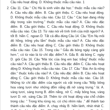
Câu nêu hoạt động. D. Không thuộc mẫu câu nào. 1
Câu 11. Câu “ Chị Hà là sinh viên đại học.” thuộc mẫu câu nào?
A. Câu nêu đặc điểm. B. Câu giới thiệu. C. Câu nêu hoạt động.
D. Không thuộc mẫu câu nào. Câu 12. Câu “ Các bạn đang nhảy
dây trong sân trường.” thuộc mẫu câu nào? A. Câu nêu đặc
điểm. B. Câu giới thiệu. C. Câu nêu hoạt động. D. Không thuộc
mẫu câu nào. Câu 13. Từ nào nói về tính tình của một người? A.
tốt B. hiền C. ngoan D. Tất cả đều đúng Câu 14. Câu “Em Nụ môi
đỏ hồng, trông yêu lắm” thuộc mẫu câu nào? A. Câu nêu đặc
điểm B. Câu nêu hoạt động C. Câu giới thiệu D. Không thuộc
mẫu câu nào. Câu 15. Trong câu “ Gấu đá bóng ngày càng giỏi
hơn.”, có từ nào là từ chỉ đặc điểm? A. Gấu B. đá bóng C. ngày
D. giỏi Câu 16. Câu “Mái tóc của ông em bạc trắng” thuộc mẫu
câu nào? A. Câu giới thiệu B. Câu nêu đặc điểm C. Câu nêu hoạt
động D. Không thuộc mẫu câu nào. Câu 17. Câu “ Bác An là nông
dân.” thuộc kiểu câu nào? A. Câu nêu đặc điểm B. Câu nêu hoạt
động C. Câu giới thiệu D. Không thuộc mẫu câu nào. Câu 18.
Những từ chỉ đặc điểm của người và vật trong câu “Mấy bông
hoa vàng tươi như những đốm nắng đã nở sáng trưng.” là: A.
vàng tươi, sáng trưng B. đốm nắng, nở C. mấy bông hoa, vàng
tươi D. nở, sáng Câu 19. Thêm từ chỉ hoạt động vào chỗ chấm
trong câu: “ Trong khu rừng nọ, có chú nhím nâu .” để thành tạo
thành câu nêu đặc điểm: A. chạy nhảy B. hiền lành, nhút nhát C.