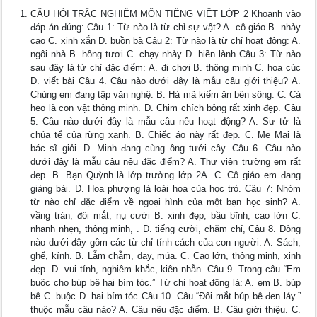
CÂU HỎI TRẮC NGHIỆM MÔN TIẾNG VIỆT LỚP 2 Khoanh vào
đáp án đúng: Câu 1: Từ nào là từ chỉ sự vật? A. cô giáo B. nhảy
cao C. xinh xắn D. buồn bã Câu 2: Từ nào là từ chỉ hoạt động: A.
ngôi nhà B. hồng tươi C. chạy nhảy D. hiền lành Câu 3: Từ nào
sau đây là từ chỉ đặc điểm: A. đi chơi B. thông minh C. hoa cúc
D. viết bài Câu 4. Câu nào dưới đây là mẫu câu giới thiệu? A.
Chúng em đang tập văn nghệ. B. Hà mã kiếm ăn bên sông. C. Cá
heo là con vật thông minh. D. Chim chích bông rất xinh đẹp. Câu
5. Câu nào dưới đây là mẫu câu nêu hoạt động? A. Sư tử là
chúa tể của rừng xanh. B. Chiếc áo này rất đẹp. C. Mẹ Mai là
bác sĩ giỏi. D. Minh đang cùng ông tưới cây. Câu 6. Câu nào
dưới đây là mẫu câu nêu đặc điểm? A. Thư viện trường em rất
đẹp. B. Bạn Quỳnh là lớp trưởng lớp 2A. C. Cô giáo em đang
giảng bài. D. Hoa phượng là loài hoa của học trò. Câu 7: Nhóm
từ nào chỉ đặc điểm về ngoại hình của một bạn học sinh? A.
vầng trán, đôi mắt, nụ cười B. xinh đẹp, bầu bĩnh, cao lớn C.
nhanh nhẹn, thông minh, . D. tiếng cười, chăm chỉ, Câu 8. Dòng
nào dưới đây gồm các từ chỉ tính cách của con người: A. Sách,
ghế, kính. B. Lẫm chẫm, dạy, múa. C. Cao lớn, thông minh, xinh
đẹp. D. vui tính, nghiêm khắc, kiên nhẫn. Câu 9. Trong câu “Em
buộc cho búp bê hai bím tóc.” Từ chỉ hoạt động là: A. em B. búp
bê C. buộc D. hai bím tóc Câu 10. Câu “Đôi mắt búp bê đen láy.”
thuộc mẫu câu nào? A. Câu nêu đặc điểm. B. Câu giới thiệu. C.