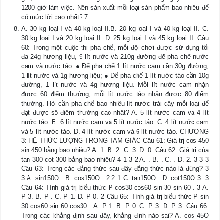
1200 giờ làm việc. Nên sản xuất mỗi loại sản phẩm bao nhiêu để
có mức lời cao nhất? 7
A. 30 kg loại I và 40 kg loại II.B. 20 kg loại I và 40 kg loại II. C.
30 kg loại I và 20 kg loại II. D. 25 kg loại I và 45 kg loại II. Câu
60: Trong một cuộc thi pha chế, mỗi đội chơi được sử dụng tối
đa 24g hương liệu, 9 lít nước và 210g đường để pha chế nước
cam và nước táo. ● Để pha chế 1 lít nước cam cần 30g đường,
1 lít nước và 1g hương liệu; ● Để pha chế 1 lít nước táo cần 10g
đường, 1 lít nước và 4g hương liệu. Mỗi lít nước cam nhận
được 60 điểm thưởng, mỗi lít nước táo nhận được 80 điểm
thưởng. Hỏi cần pha chế bao nhiêu lít nước trái cây mỗi loại để
đạt được số điểm thưởng cao nhất? A. 5 lít nước cam và 4 lít
nước táo. B. 6 lít nước cam và 5 lít nước táo. C. 4 lít nước cam
và 5 lít nước táo. D. 4 lít nước cam và 6 lít nước táo. CHƯƠNG
3: HỆ THỨC LƯỢNG TRONG TAM GIÁC Câu 61: Giá trị cos 450
sin 450 bằng bao nhiêu? A. 1. B. 2. C. 3. D. 0. Câu 62: Giá trị của
tan 300 cot 300 bằng bao nhiêu? 4 1 3 2 A. . B. . C. . D. 2. 3 3 3
Câu 63: Trong các đẳng thức sau đây đẳng thức nào là đúng? 3
3 A. sin150O . B. cos150O . 2 2 1 C. tan150O . D. cot150O 3. 3
Câu 64: Tính giá trị biểu thức P cos30 cos60 sin 30 sin 60 . 3 A.
P 3. B. P . C. P 1. D. P 0. 2 Câu 65: Tính giá trị biểu thức P sin
30 cos60 sin 60 cos30 . A. P 1. B. P 0. C. P 3. D. P 3. Câu 66:
Trong các khẳng định sau đây, khẳng định nào sai? A. cos 45O