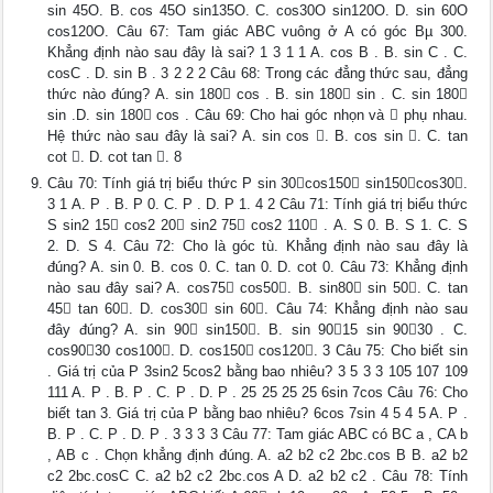
sin 45O. B. cos 45O sin135O. C. cos30O sin120O. D. sin 60O
cos120O. Câu 67: Tam giác ABC vuông ở A có góc Bµ 300.
Khẳng định nào sau đây là sai? 1 3 1 1 A. cos B . B. sin C . C.
cosC . D. sin B . 3 2 2 2 Câu 68: Trong các đẳng thức sau, đẳng
thức nào đúng? A. sin 180 cos . B. sin 180 sin . C. sin 180
sin .D. sin 180 cos . Câu 69: Cho hai góc nhọn và  phụ nhau.
Hệ thức nào sau đây là sai? A. sin cos . B. cos sin . C. tan
cot . D. cot tan . 8
Câu 70: Tính giá trị biểu thức P sin 30cos150 sin150cos30.
3 1 A. P . B. P 0. C. P . D. P 1. 4 2 Câu 71: Tính giá trị biểu thức
S sin2 15 cos2 20 sin2 75 cos2 110 . A. S 0. B. S 1. C. S
2. D. S 4. Câu 72: Cho là góc tù. Khẳng định nào sau đây là
đúng? A. sin 0. B. cos 0. C. tan 0. D. cot 0. Câu 73: Khẳng định
nào sau đây sai? A. cos75 cos50. B. sin80 sin 50. C. tan
45 tan 60. D. cos30 sin 60. Câu 74: Khẳng định nào sau
đây đúng? A. sin 90 sin150. B. sin 9015 sin 9030 . C.
cos9030 cos100. D. cos150 cos120. 3 Câu 75: Cho biết sin
. Giá trị của P 3sin2 5cos2 bằng bao nhiêu? 3 5 3 3 105 107 109
111 A. P . B. P . C. P . D. P . 25 25 25 25 6sin 7cos Câu 76: Cho
biết tan 3. Giá trị của P bằng bao nhiêu? 6cos 7sin 4 5 4 5 A. P .
B. P . C. P . D. P . 3 3 3 3 Câu 77: Tam giác ABC có BC a , CA b
, AB c . Chọn khẳng định đúng. A. a2 b2 c2 2bc.cos B B. a2 b2
c2 2bc.cosC C. a2 b2 c2 2bc.cos A D. a2 b2 c2 . Câu 78: Tính