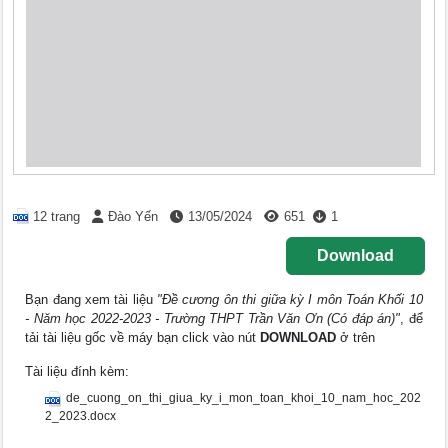
12 trang
Đào Yến
13/05/2024
651
1
Download
Bạn đang xem tài liệu
"Đề cương ôn thi giữa kỳ I môn Toán Khối 10
- Năm học 2022-2023 - Trường THPT Trần Văn Ơn (Có đáp án)"
, để
tải tài liệu gốc về máy bạn click vào nút
DOWNLOAD
ở trên
Tài liệu đính kèm:
de_cuong_on_thi_giua_ky_i_mon_toan_khoi_10_nam_hoc_202
2_2023.docx