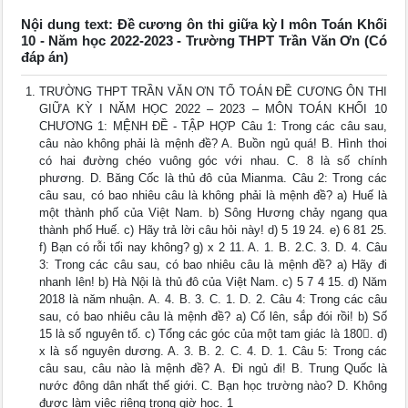
Nội dung text: Đề cương ôn thi giữa kỳ I môn Toán Khối
10 - Năm học 2022-2023 - Trường THPT Trần Văn Ơn (Có
đáp án)
TRƯỜNG THPT TRẦN VĂN ƠN TỔ TOÁN ĐỀ CƯƠNG ÔN THI
GIỮA KỲ I NĂM HỌC 2022 – 2023 – MÔN TOÁN KHỐI 10
CHƯƠNG 1: MỆNH ĐỀ - TẬP HỢP Câu 1: Trong các câu sau,
câu nào không phải là mệnh đề? A. Buồn ngủ quá! B. Hình thoi
có hai đường chéo vuông góc với nhau. C. 8 là số chính
phương. D. Băng Cốc là thủ đô của Mianma. Câu 2: Trong các
câu sau, có bao nhiêu câu là không phải là mệnh đề? a) Huế là
một thành phố của Việt Nam. b) Sông Hương chảy ngang qua
thành phố Huế. c) Hãy trả lời câu hỏi này! d) 5 19 24. e) 6 81 25.
f) Bạn có rỗi tối nay không? g) x 2 11. A. 1. B. 2.C. 3. D. 4. Câu
3: Trong các câu sau, có bao nhiêu câu là mệnh đề? a) Hãy đi
nhanh lên! b) Hà Nội là thủ đô của Việt Nam. c) 5 7 4 15. d) Năm
2018 là năm nhuận. A. 4. B. 3. C. 1. D. 2. Câu 4: Trong các câu
sau, có bao nhiêu câu là mệnh đề? a) Cố lên, sắp đói rồi! b) Số
15 là số nguyên tố. c) Tổng các góc của một tam giác là 180. d)
x là số nguyên dương. A. 3. B. 2. C. 4. D. 1. Câu 5: Trong các
câu sau, câu nào là mệnh đề? A. Đi ngủ đi! B. Trung Quốc là
nước đông dân nhất thế giới. C. Bạn học trường nào? D. Không
được làm việc riêng trong giờ học. 1