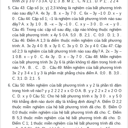
trình 2x y 3 0 ? 3 3 A. Q 1; 3 .B. M 1; . C. N 1;1 . D. P 1; . 2 2 4
Câu 43: Cặp số (x; y) 2;3 không là nghiệm của bất phương trình
nào sau đây? A. 4x 3y . B. x – 3y 7 0 . C. 6x – 3y –1 0 .D. x – y
0 . Câu 44: Cặp số 1; –1 là nghiệm của bất phương trình nào sau
đây? A. x 3y 1 0 . B. –x – 3y –1 0 . C. x y – 3 0 . D. –x – y 0 .
Câu 45: Trong các cặp số sau đây, cặp nào không thuộc nghiệm
của bất phương trình: x 4y 5 0 A. 5;0 . B. 2;1 . C. 0;0 . D. 1; 3 .
Câu 46: Điểm A 1;3 là điểm thuộc miền nghiệm của bất phương
trình: A. 3x 2y 4 0. B. x 3y 0. C. 3x y 0. D. 2x y 4 0. Câu 47: Cặp
số 2;3 là nghiệm của bất phương trình nào sau đây? A. 2x – 3y –
1 0.B. x – y 0 . C. 4x 3y . D. x – 3y 7 0 . Câu 48: Miền nghiệm
của bất phương trình 3x 2y 6 là phần không tô đậm trong hình vẽ
nào ? A . B. . C. . D. . Câu 49: Miền nghiệm của bất phương trình
3x 2 y 3 4 x 1 y 3 là phần mặt phẳng chứa điểm A. 0;0 . B. 3;0 .
C. 3;1 .D. 2;1 . 5
Câu 50: Miền nghiệm của bất phương trình x y 2 là phần tô đậm
trong hình vẽ nào? y y 2 2 2 2 x x O O A. B. y y 2 2 x 2 x 2 O O
C. D. x y 0 Câu 51: Cho hệ bất phương trình x 3y 3 0 . x y 5 0
Hỏi khẳng định nào dưới đây là khẳng định đúng? A. Điểm D 2;2
thuộc miền nghiệm của hệ bất phương trình đã cho. B. Điểm O
0;0 thuộc miền nghiệm của hệ bất phương trình đã cho. C. Điểm
B 5;3 thuộc miền nghiệm của hệ bất phương trình đã cho. D.
Điểm C 1; 1 thuộc miền nghiệm của hệ bất phương trình đã cho.