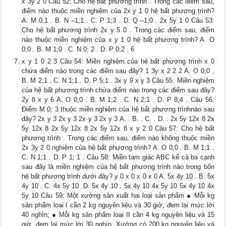
x 3y 2 0 Câu 52: Cho hệ bất phương trình . Trong các điểm sau,
điểm nào thuộc miền nghiệm của 2x y 1 0 hệ bất phương trình?
A. M 0;1 . B. N –1;1 . C. P 1;3 . D. Q –1;0 . 2x 5y 1 0 Câu 53:
Cho hệ bất phương trình 2x y 5 0 . Trong các điểm sau, điểm
nào thuộc miền nghiệm của x y 1 0 hệ bất phương trình? A. O
0;0 . B. M 1;0 . C. N 0; 2 . D. P 0;2 . 6
x y 1 0 2 3 Câu 54: Miền nghiệm của hệ bất phương trình x 0
chứa điểm nào trong các điểm sau đây? 1 3y x 2 2 2 A. O 0;0 .
B. M 2;1 . C. N 1;1 . D. P 5;1 . 3x y 9 x y 3 Câu 55: Miền nghiệm
của hệ bất phương trình chứa điểm nào trong các điểm sau đây?
2y 8 x y 6 A. O 0;0 . B. M 1;2 . C. N 2;1 . D. P 8;4 . Câu 56:
Điểm M 0; 3 thuộc miền nghiệm của hệ bất phương trìnhnào sau
đây? 2x y 3 2x y 3 2x y 3 2x y 3 A. . B. . C. . D. . 2x 5y 12x 8 2x
5y 12x 8 2x 5y 12x 8 2x 5y 12x 8 x y 2 0 Câu 57: Cho hệ bất
phương trình . Trong các điểm sau, điểm nào không thuộc miền
2x 3y 2 0 nghiệm của hệ bất phương trình? A. O 0;0 . B. M 1;1 .
C. N 1;1 . D. P 1; 1 . Câu 58: Miền tam giác ABC kể cả ba cạnh
sau đây là miền nghiệm của hệ bất phương trình nào trong bốn
hệ bất phương trình dưới đây? y 0 x 0 x 0 x 0 A. 5x 4y 10 . B. 5x
4y 10 . C. 4x 5y 10 .D. 5x 4y 10 . 5x 4y 10 4x 5y 10 5x 4y 10 4x
5y 10 Câu 59: Một xưởng sản xuất hai loại sản phẩm ● Mỗi kg
sản phẩm loại I cần 2 kg nguyên liệu và 30 giờ, đem lại mức lời
40 nghìn; ● Mỗi kg sản phẩm loại II cần 4 kg nguyên liệu và 15
giờ, đem lại mức lời 30 nghìn. Xưởng có 200 kg nguyên liệu và