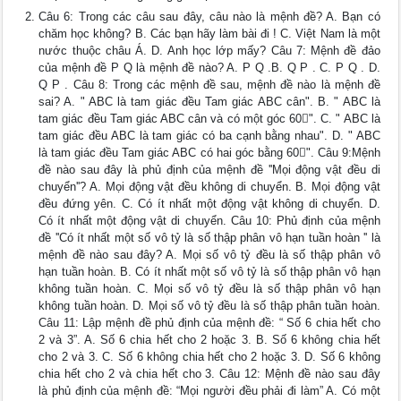
Câu 6: Trong các câu sau đây, câu nào là mệnh đề? A. Bạn có
chăm học không? B. Các bạn hãy làm bài đi ! C. Việt Nam là một
nước thuộc châu Á. D. Anh học lớp mấy? Câu 7: Mệnh đề đảo
của mệnh đề P Q là mệnh đề nào? A. P Q .B. Q P . C. P Q . D.
Q P . Câu 8: Trong các mệnh đề sau, mệnh đề nào là mệnh đề
sai? A. " ABC là tam giác đều Tam giác ABC cân". B. " ABC là
tam giác đều Tam giác ABC cân và có một góc 60". C. " ABC là
tam giác đều ABC là tam giác có ba cạnh bằng nhau". D. " ABC
là tam giác đều Tam giác ABC có hai góc bằng 60". Câu 9:Mệnh
đề nào sau đây là phủ định của mệnh đề ''Mọi động vật đều di
chuyển''? A. Mọi động vật đều không di chuyển. B. Mọi động vật
đều đứng yên. C. Có ít nhất một động vật không di chuyển. D.
Có ít nhất một động vật di chuyển. Câu 10: Phủ định của mệnh
đề ''Có ít nhất một số vô tỷ là số thập phân vô hạn tuần hoàn '' là
mệnh đề nào sau đây? A. Mọi số vô tỷ đều là số thập phân vô
hạn tuần hoàn. B. Có ít nhất một số vô tỷ là số thập phân vô hạn
không tuần hoàn. C. Mọi số vô tỷ đều là số thập phân vô hạn
không tuần hoàn. D. Mọi số vô tỷ đều là số thập phân tuần hoàn.
Câu 11: Lập mệnh đề phủ định của mệnh đề: “ Số 6 chia hết cho
2 và 3”. A. Số 6 chia hết cho 2 hoặc 3. B. Số 6 không chia hết
cho 2 và 3. C. Số 6 không chia hết cho 2 hoặc 3. D. Số 6 không
chia hết cho 2 và chia hết cho 3. Câu 12: Mệnh đề nào sau đây
là phủ định của mệnh đề: “Mọi người đều phải đi làm” A. Có một