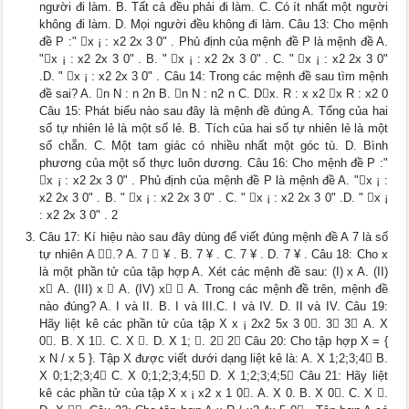
người đi làm. B. Tất cả đều phải đi làm. C. Có ít nhất một người
không đi làm. D. Mọi người đều không đi làm. Câu 13: Cho mệnh
đề P :" x ¡ : x2 2x 3 0" . Phủ định của mệnh đề P là mệnh đề A.
"x ¡ : x2 2x 3 0" . B. " x ¡ : x2 2x 3 0" . C. " x ¡ : x2 2x 3 0"
.D. " x ¡ : x2 2x 3 0" . Câu 14: Trong các mệnh đề sau tìm mệnh
đề sai? A. n N : n 2n B. n N : n2 n C. Dx. R : x x2 x R : x2 0
Câu 15: Phát biểu nào sau đây là mệnh đề đúng A. Tổng của hai
số tự nhiên lẻ là một số lẻ. B. Tích của hai số tự nhiên lẻ là một
số chẵn. C. Một tam giác có nhiều nhất một góc tù. D. Bình
phương của một số thực luôn dương. Câu 16: Cho mệnh đề P :"
x ¡ : x2 2x 3 0" . Phủ định của mệnh đề P là mệnh đề A. "x ¡ :
x2 2x 3 0" . B. " x ¡ : x2 2x 3 0" . C. " x ¡ : x2 2x 3 0" .D. " x ¡
: x2 2x 3 0" . 2
Câu 17: Kí hiệu nào sau đây dùng để viết đúng mệnh đề A 7 là số
tự nhiên A .? A. 7  ¥ . B. 7 ¥ . C. 7 ¥ . D. 7 ¥ . Câu 18: Cho x
là một phần tử của tập hợp A. Xét các mệnh đề sau: (I) x A. (II)
x A. (III) x  A. (IV) x  A. Trong các mệnh đề trên, mệnh đề
nào đúng? A. I và II. B. I và III.C. I và IV. D. II và IV. Câu 19:
Hãy liệt kê các phần tử của tập X x ¡ 2x2 5x 3 0. 3 3 A. X
0. B. X 1. C. X . D. X 1; . 2 2 Câu 20: Cho tập hợp X = {
x N / x 5 }. Tập X được viết dưới dạng liệt kê là: A. X 1;2;3;4 B.
X 0;1;2;3;4 C. X 0;1;2;3;4;5 D. X 1;2;3;4;5 Câu 21: Hãy liệt
kê các phần tử của tập X x ¡ x2 x 1 0. A. X 0. B. X 0. C. X .