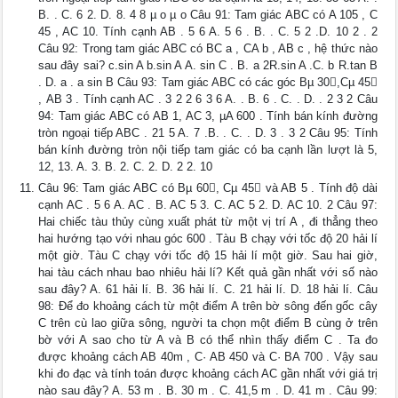
B. . C. 6 2. D. 8. 4 8 µ o µ o Câu 91: Tam giác ABC có A 105 , C
45 , AC 10. Tính cạnh AB . 5 6 A. 5 6 . B. . C. 5 2 .D. 10 2 . 2
Câu 92: Trong tam giác ABC có BC a , CA b , AB c , hệ thức nào
sau đây sai? c.sin A b.sin A A. sin C . B. a 2R.sin A .C. b R.tan B
. D. a . a sin B Câu 93: Tam giác ABC có các góc Bµ 30,Cµ 45
, AB 3 . Tính cạnh AC . 3 2 2 6 3 6 A. . B. 6 . C. . D. . 2 3 2 Câu
94: Tam giác ABC có AB 1, AC 3, µA 600 . Tính bán kính đường
tròn ngoại tiếp ABC . 21 5 A. 7 .B. . C. . D. 3 . 3 2 Câu 95: Tính
bán kính đường tròn nội tiếp tam giác có ba cạnh lần lượt là 5,
12, 13. A. 3. B. 2. C. 2. D. 2 2. 10
Câu 96: Tam giác ABC có Bµ 60, Cµ 45 và AB 5 . Tính độ dài
cạnh AC . 5 6 A. AC . B. AC 5 3. C. AC 5 2. D. AC 10. 2 Câu 97:
Hai chiếc tàu thủy cùng xuất phát từ một vị trí A , đi thẳng theo
hai hướng tạo với nhau góc 600 . Tàu B chạy với tốc độ 20 hải lí
một giờ. Tàu C chạy với tốc độ 15 hải lí một giờ. Sau hai giờ,
hai tàu cách nhau bao nhiêu hải lí? Kết quả gần nhất với số nào
sau đây? A. 61 hải lí. B. 36 hải lí. C. 21 hải lí. D. 18 hải lí. Câu
98: Để đo khoảng cách từ một điểm A trên bờ sông đến gốc cây
C trên cù lao giữa sông, người ta chọn một điểm B cùng ở trên
bờ với A sao cho từ A và B có thể nhìn thấy điểm C . Ta đo
được khoảng cách AB 40m , C· AB 450 và C· BA 700 . Vậy sau
khi đo đạc và tính toán được khoảng cách AC gần nhất với giá trị
nào sau đây? A. 53 m . B. 30 m . C. 41,5 m . D. 41 m . Câu 99: