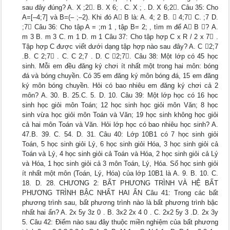
sau đây đúng? A. X ;2. B. X 6; . C. X ; . D. X 6;2. Câu 35: Cho
A=[–4;7] và B=(– ;–2). Khi đó A B là: A. 4; 2 B.  4;7 C. ;7 D.
;7 Câu 36: Cho tập A = ;m 1 , tập B= 2; , tìm m để A B ? A.
m 3 B. m 3 C. m 1 D. m 1 Câu 37: Cho tập hợp C x R / 2 x 7 .
Tập hợp C được viết dưới dạng tập hợp nào sau đây? A. C 2;7
.B. C 2;7 . C. C 2;7 . D. C 2;7. Câu 38: Một lớp có 45 học
sinh. Mỗi em đều đăng ký chơi ít nhất một trong hai môn: bóng
đá và bóng chuyền. Có 35 em đăng ký môn bóng đá, 15 em đăng
ký môn bóng chuyền. Hỏi có bao nhiêu em đăng ký chơi cả 2
môn? A. 30. B. 25.C. 5. D. 10. Câu 39: Một lớp học có 16 học
sinh học giỏi môn Toán; 12 học sinh học giỏi môn Văn; 8 học
sinh vừa học giỏi môn Toán và Văn; 19 học sinh không học giỏi
cả hai môn Toán và Văn. Hỏi lớp học có bao nhiêu học sinh? A.
47.B. 39. C. 54. D. 31. Câu 40: Lớp 10B1 có 7 học sinh giỏi
Toán, 5 học sinh giỏi Lý, 6 học sinh giỏi Hóa, 3 học sinh giỏi cả
Toán và Lý, 4 học sinh giỏi cả Toán và Hóa, 2 học sinh giỏi cả Lý
và Hóa, 1 học sinh giỏi cả 3 môn Toán, Lý, Hóa. Số học sinh giỏi
ít nhất một môn (Toán, Lý, Hóa) của lớp 10B1 là A. 9. B. 10. C.
18. D. 28. CHƯƠNG 2: BẤT PHƯƠNG TRÌNH VÀ HỆ BẤT
PHƯƠNG TRÌNH BẬC NHẤT HAI ẨN Câu 41: Trong các bất
phương trình sau, bất phương trình nào là bất phương trình bậc
nhất hai ẩn? A. 2x 5y 3z 0 . B. 3x2 2x 4 0 . C. 2x2 5y 3 .D. 2x 3y
5. Câu 42: Điểm nào sau đây thuộc miền nghiệm của bất phương