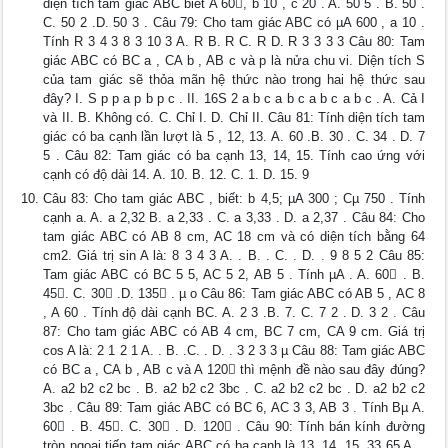
diện tích tam giác ABC biết A 60, b 10 , c 20 . A. 50 5 . B. 50 .
C. 50 2 .D. 50 3 . Câu 79: Cho tam giác ABC có µA 600 , a 10 .
Tính R 3 4 3 8 3 10 3 A. R B. R C. R D. R 3 3 3 3 Câu 80: Tam
giác ABC có BC a , CA b , AB c và p là nửa chu vi. Diện tích S
của tam giác sẽ thỏa mãn hệ thức nào trong hai hệ thức sau
đây? I. S p p a p b p c . II. 16S 2 a b c a b c a b c a b c . A. Cả I
và II. B. Không có. C. Chỉ I. D. Chỉ II. Câu 81: Tính diện tích tam
giác có ba cạnh lần lượt là 5 , 12, 13. A. 60 .B. 30 . C. 34 . D. 7
5 . Câu 82: Tam giác có ba cạnh 13, 14, 15. Tính cao ứng với
cạnh có độ dài 14. A. 10. B. 12. C. 1. D. 15. 9
Câu 83: Cho tam giác ABC , biết: b 4,5; µA 300 ; Cµ 750 . Tính
cạnh a. A. a 2,32 B. a 2,33 . C. a 3,33 . D. a 2,37 . Câu 84: Cho
tam giác ABC có AB 8 cm, AC 18 cm và có diện tích bằng 64
cm2. Giá trị sin A là: 8 3 4 3 A. . B. . C. . D. . 9 8 5 2 Câu 85:
Tam giác ABC có BC 5 5, AC 5 2, AB 5 . Tính µA . A. 60 . B.
45. C. 30 .D. 135 . µ o Câu 86: Tam giác ABC có AB 5 , AC 8
, A 60 . Tính độ dài cạnh BC. A. 2 3 .B. 7. C. 7 2 . D. 3 2 . Câu
87: Cho tam giác ABC có AB 4 cm, BC 7 cm, CA 9 cm. Giá trị
cos A là: 2 1 2 1 A. . B. .C. . D. . 3 2 3 3 µ Câu 88: Tam giác ABC
có BC a , CA b , AB c và A 120 thì mệnh đề nào sau đây đúng?
A. a2 b2 c2 bc . B. a2 b2 c2 3bc . C. a2 b2 c2 bc . D. a2 b2 c2
3bc . Câu 89: Tam giác ABC có BC 6, AC 3 3, AB 3 . Tính Bµ A.
60 . B. 45. C. 30 . D. 120 . Câu 90: Tính bán kính đường
tròn ngoại tiếp tam giác ABC có ba cạnh là 13, 14, 15. 33 65 A. .