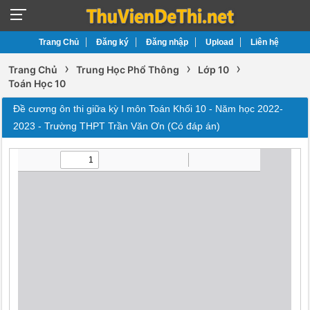
Trang Chủ
Đăng ký
Đăng nhập
Upload
Liên hệ
›
›
›
Trang Chủ
Trung Học Phổ Thông
Lớp 10
Toán Học 10
Đề cương ôn thi giữa kỳ I môn Toán Khối 10 - Năm học 2022-
2023 - Trường THPT Trần Văn Ơn (Có đáp án)