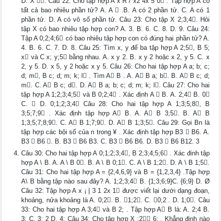
D. X . Câu 22: Cho tập hợp A x R / x2 4x 5 0 . Tập hợp A có
tất cả bao nhiêu phần tử? A. A  .B. A có 2 phần tử. C. A có 1
phần tử. D. A có vô số phần tử. Câu 23: Cho tập X 2;3;4. Hỏi
tập X có bao nhiêu tập hợp con? A. 3. B. 6. C. 8. D. 9. Câu 24:
Tập A 0;2;4;6 có bao nhiêu tập hợp con có đúng hai phần tử? A.
4. B. 6. C. 7. D. 8. Câu 25: Tìm x, y để ba tập hợp A 2;5, B 5;
x và C x; y;5 bằng nhau. A. x y 2. B. x y 2 hoặc x 2, y 5. C. x
2, y 5. D. x 5, y 2 hoặc x y 5. Câu 26: Cho hai tập hợp A a; b; c;
d; m, B c; d; m; k; l . Tìm A B . A. A B a; b. B. A B c; d;
m. C. A B c; d. D. A B a; b; c; d; m; k; l. Câu 27: Cho hai
tập hợp A 1;2;3;4;5 và B 0;2;4 . Xác định A  B. A. 2;4 B. 0
C.  D. 0;1;2;3;4 Câu 28: Cho hai tập hợp A 1;3;5;8, B
3;5;7;9 . Xác định tập hợp A B. A. A B 3;5. B. A B
1;3;5;7;8;9. C. A B 1;7;9. D. A B 1;3;5. Câu 29: Gọi Bn là
tập hợp các bội số của n trong ¥ . Xác định tập hợp B3  B6. A.
B3  B6 . B. B3  B6 B3. C. B3  B6 B6. D. B3  B6 B12. 3
Câu 30: Cho hai tập hợp A 0;1;2;3;4, B 2;3;4;5;6 . Xác đinh tập
hợp A \ B. A. A \ B 0. B. A \ B 0;1. C. A \ B 1;2. D. A \ B 1;5.
Câu 31: Cho hai tập hợp A = {2,4,6,9} và B = {1,2,3,4} .Tập hợp
A\ B bằng tập nào sau đây? A. 1;2;3;4 B. {1;3;6;9}C. {6;9} D. Ø
Câu 32: Tập hợp A x ¡ | 3 1 2x 1 được viết lại dưới dạng đoạn,
khoảng, nửa khoảng là A. 0;2. B. 1;2. C. 0;2 . D. 1;0. Câu
33: Cho hai tập hợp A 3;4 và B 2; . Tập hợp A B là: A. 2;4 B.
3; C. 3; 2 D. 4; Câu 34: Cho tập hợp X ;2 6; . Khẳng định nào