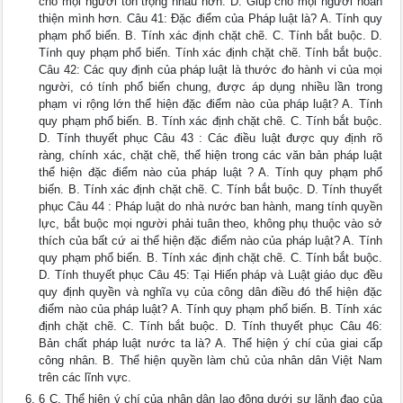
cho mọi người tôn trọng nhau hơn. D. Giúp cho mọi người hoàn
thiện mình hơn. Câu 41: Đặc điểm của Pháp luật là? A. Tính quy
phạm phổ biến. B. Tính xác định chặt chẽ. C. Tính bắt buộc. D.
Tính quy phạm phổ biến. Tính xác định chặt chẽ. Tính bắt buộc.
Câu 42: Các quy định của pháp luật là thước đo hành vi của mọi
người, có tính phổ biến chung, được áp dụng nhiều lần trong
phạm vi rộng lớn thể hiện đặc điểm nào của pháp luật? A. Tính
quy phạm phổ biến. B. Tính xác định chặt chẽ. C. Tính bắt buộc.
D. Tính thuyết phục Câu 43 : Các điều luật được quy định rõ
ràng, chính xác, chặt chẽ, thể hiện trong các văn bản pháp luật
thể hiện đặc điểm nào của pháp luật ? A. Tính quy phạm phổ
biến. B. Tính xác định chặt chẽ. C. Tính bắt buộc. D. Tính thuyết
phục Câu 44 : Pháp luật do nhà nước ban hành, mang tính quyền
lực, bắt buộc mọi người phải tuân theo, không phụ thuộc vào sở
thích của bất cứ ai thể hiện đặc điểm nào của pháp luật? A. Tính
quy phạm phổ biến. B. Tính xác định chặt chẽ. C. Tính bắt buộc.
D. Tính thuyết phục Câu 45: Tại Hiến pháp và Luật giáo dục đều
quy định quyền và nghĩa vụ của công dân điều đó thể hiện đặc
điểm nào của pháp luật? A. Tính quy phạm phổ biến. B. Tính xác
định chặt chẽ. C. Tính bắt buộc. D. Tính thuyết phục Câu 46:
Bản chất pháp luật nước ta là? A. Thể hiện ý chí của giai cấp
công nhân. B. Thể hiện quyền làm chủ của nhân dân Việt Nam
trên các lĩnh vực.
6 C. Thể hiện ý chí của nhân dân lao động dưới sự lãnh đạo của