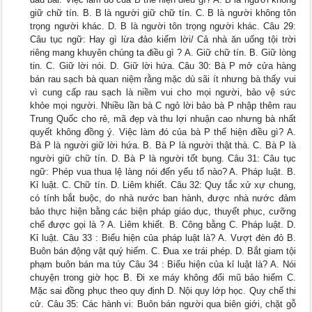
giữ chữ tín. B. B là người giữ chữ tín. C. B là người không tôn
trọng người khác. D. B là người tôn trọng người khác. Câu 29:
Câu tục ngữ: Hay gì lừa đảo kiểm lời/ Cả nhà ăn uống tội trời
riêng mang khuyên chúng ta điều gì ? A. Giữ chữ tín. B. Giữ lòng
tin. C. Giữ lời nói. D. Giữ lời hứa. Câu 30: Bà P mở cửa hàng
bán rau sạch bà quan niệm rằng mặc dù sãi ít nhưng bà thấy vui
vì cung cấp rau sạch là niềm vui cho mọi người, bảo vệ sức
khỏe mọi người. Nhiều lần bà C ngỏ lời bảo bà P nhập thêm rau
Trung Quốc cho rẻ, mã đẹp và thu lợi nhuận cao nhưng bà nhất
quyết không đồng ý. Việc làm đó của bà P thể hiện điều gì? A.
Bà P là người giữ lời hứa. B. Bà P là người thật thà. C. Bà P là
người giữ chữ tín. D. Bà P là người tốt bụng. Câu 31: Câu tục
ngữ: Phép vua thua lệ làng nói đến yếu tố nào? A. Pháp luật. B.
Kỉ luật. C. Chữ tín. D. Liêm khiết. Câu 32: Quy tắc xử xự chung,
có tính bắt buộc, do nhà nước ban hành, được nhà nước đảm
bảo thực hiện bằng các biện pháp giáo dục, thuyết phục, cưỡng
chế được gọi là ? A. Liêm khiết. B. Công bằng C. Pháp luật. D.
Kỉ luật. Câu 33 : Biểu hiện của pháp luật là? A. Vượt đèn đỏ B.
Buôn bán động vật quý hiếm. C. Đua xe trái phép. D. Bắt giam tội
phạm buôn bán ma túy Câu 34 : Biểu hiện của kỉ luật là? A. Nói
chuyện trong giờ học B. Đi xe máy không đổi mũ bảo hiểm C.
Mặc sai đồng phục theo quy định D. Nội quy lớp học. Quy chế thi
cử. Câu 35: Các hành vi: Buôn bán người qua biên giới, chặt gỗ