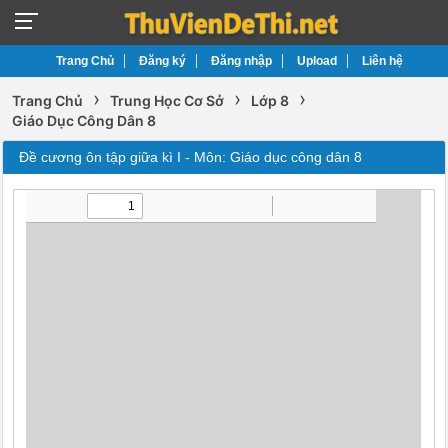
Trang Chủ
Đăng ký
Đăng nhập
Upload
Liên hệ
›
›
›
Trang Chủ
Trung Học Cơ Sở
Lớp 8
Giáo Dục Công Dân 8
Đề cương ôn tập giữa kì I - Môn: Giáo dục công dân 8