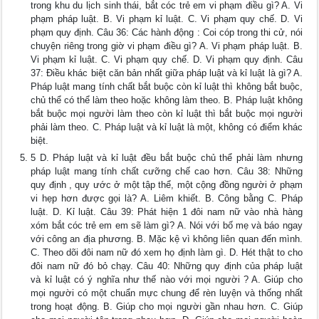
trong khu du lịch sinh thái, bắt cóc trẻ em vi phạm điều gì? A. Vi
phạm pháp luật. B. Vi phạm kỉ luật. C. Vi phạm quy chế. D. Vi
phạm quy định. Câu 36: Các hành động : Coi cóp trong thi cử, nói
chuyện riêng trong giờ vi phạm điều gì? A. Vi phạm pháp luật. B.
Vi phạm kỉ luật. C. Vi phạm quy chế. D. Vi phạm quy định. Câu
37: Điều khác biệt căn bản nhất giữa pháp luật và kỉ luật là gì? A.
Pháp luật mang tính chất bắt buộc còn kỉ luật thì không bắt buộc,
chủ thể có thể làm theo hoặc không làm theo. B. Pháp luật không
bắt buộc mọi người làm theo còn kỉ luật thì bắt buộc mọi người
phải làm theo. C. Pháp luật và kỉ luật là một, không có điểm khác
biệt.
5 D. Pháp luật và kỉ luật đều bắt buộc chủ thể phải làm nhưng
pháp luật mang tính chất cưỡng chế cao hơn. Câu 38: Những
quy định , quy ước ở một tập thể, một cộng đồng người ở phạm
vi hẹp hơn được gọi là? A. Liêm khiết. B. Công bằng C. Pháp
luật. D. Kỉ luật. Câu 39: Phát hiện 1 đôi nam nữ vào nhà hàng
xóm bắt cóc trẻ em em sẽ làm gì? A. Nói với bố mẹ và báo ngay
với công an địa phương. B. Mặc kệ vì không liên quan đến mình.
C. Theo dõi đôi nam nữ đó xem họ định làm gì. D. Hét thật to cho
đôi nam nữ đó bỏ chạy. Câu 40: Những quy định của pháp luật
và kỉ luật có ý nghĩa như thế nào với mọi người ? A. Giúp cho
mọi người có một chuẩn mực chung để rèn luyện và thống nhất
trong hoạt động. B. Giúp cho mọi người gần nhau hơn. C. Giúp