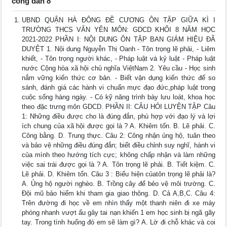
công dân 8
UBND QUẬN HÀ ĐÔNG ĐỀ CƯƠNG ÔN TẬP GIỮA KÌ I
TRƯỜNG THCS VĂN YÊN MÔN: GDCD KHỐI 8 NĂM HỌC
2021-2022 PHẦN I: NỘI DUNG ÔN TẬP BAN GIÁM HIỆU ĐÃ
DUYỆT 1. Nội dung Nguyễn Thị Oanh - Tôn trọng lẽ phải, - Liêm
khiết, - Tôn trọng người khác, - Pháp luật và kỷ luật - Pháp luật
nước Cộng hòa xã hội chủ nghĩa ViệtNam 2. Yêu cầu - Học sinh
nắm vững kiến thức cơ bản. - Biết vận dụng kiến thức để so
sánh, đánh giá các hành vi chuẩn mực đạo đức,pháp luật trong
cuộc sống hàng ngày. - Có kỹ năng trình bày lưu loát, khoa học
theo đặc trưng môn GDCD. PHẦN II: CÂU HỎI LUYỆN TẬP Câu
1: Những điều được cho là đúng đắn, phù hợp với đạo lý và lợi
ích chung của xã hội được gọi là ? A. Khiêm tốn. B. Lẽ phải. C.
Công bằng. D. Trung thực. Câu 2: Công nhận ủng hộ, tuân theo
và bảo vệ những điều đúng đắn; biết điều chỉnh suy nghĩ, hành vi
của mình theo hướng tích cực; không chấp nhận và làm những
việc sai trái được gọi là ? A. Tôn trọng lẽ phải. B. Tiết kiệm. C.
Lẽ phải. D. Khiêm tốn. Câu 3 : Biểu hiện củatôn trọng lẽ phải là?
A. Ủng hộ người nghèo. B. Trồng cây để bẻo vệ môi trường. C.
Đội mũ bảo hiểm khi tham gia giao thông. D. Cả A,B,C. Câu 4:
Trên đường đi học về em nhìn thấy một thanh niên đi xe máy
phóng nhanh vượt ẩu gây tai nạn khiến 1 em học sinh bị ngã gãy
tay. Trong tình huống đó em sẽ làm gì? A. Lờ đi chỗ khác và coi