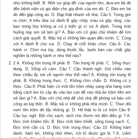
như không biết. B. Nhờ sự giúp đỡ của người lớn, đưa em bé đó
đến bệnh viện và gọi điện cho gia đình của em đó. C. Đèo em bé
đó đến gặp công an. D. Đạp thật nhanh về nhà. Câu 5: Trong giờ
ra chơi, A trêu đùa và đánh B gây chảy máu và gãy răng, các
bạn trong lớp không ai có ý kiến gì vì sợ A đánh. Trong tình
huống này em sẽ làm gì? A. Báo với cô giáo chủ nhiệm để tìm
cách giải quyết. B. Mặc kệ vì không liên quan đến mình. C. Cùng
với A đánh B cho vui. D. Chạy đi chỗ khác chơi. Câu 6: Các
hành vi: Chơi ma túy, dùng thuốc lắc, buôn bán các chất gây
nghiện là những hành vi như thế nào?
2 A. Không tôn trọng lẽ phải. B. Tôn trọng lẽ phải. C. Sống thực
dụng. D. Sống vô cảm. Câu 7: Câu thành ngữ: Gió chiều nào
theo chiều ấy nói về người như thế nào? A. Không tôn trọng lẽ
phải. B. Không trung thực. C. Không chín chắn. D. Không có ý
thức. Câu 8: Phát hiện có một tên trộm nhảy sang nhà hàng xóm
bằng cách leo từ cây đu vào lan can để vào nhà ăn trộm tiền em
sẽ làm gì? A. Báo với chủ nhà để chủ nhà đề phòng và báo với
công an kịp thời. B. Mặc kệ vì không phải nhà mình. C. Theo dõi
xem tên trộm đó lấy những gì. D. Hô thật to là có trộm Câu 9:
Câu tục ngữ: Đói cho sạch, rách cho thơm nói đên điều gì ? A.
Đức tính khiêm tốn. B. Đức tính liêm khiết, sống trong sạch. C.
Đức tính cần cù. D. Đức tính trung thực. Câu 10: Không hám
danh, hám lợi, không nhỏ nhen, ích kỉ được gọi là ? A. Liêm