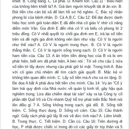
khiết. B. Công bằng. C. Lẽ phải. D. Khiêm tốn. Câu 11 : Biểu hiện
của không liêm khiết là? A. Giả làm người khuyết tật đi ăn xin. B.
Đút tiền cho cán bộ xã để làm hồ sơ hộ nghèo. C. Bác sỹ nhận
phong bì của bệnh nhân. D. Cả A,B,C. Câu 12: Để đạt được danh
hiệu học sinh giỏi toàn diện E đã đến nhà cô giáo V nhờ cô nâng
điểm môn Văn. Gia đình E đến nhà cô V và biếu cô phong bì 2
triệu đồng. Cô V nhất quyết từ chối gia đình em E, trả lại số tiền
trên và đề nghị gia đình không nên làm như vậy. Cô V là người
như thế nào? A. Cô V là người trung thực. B. Cô V là người
thẳng thắn. C. Cô V là người sống trong sạch. D. Cô V là người
ham tiền của. Câu 13: A ăn trộm tiền đóng học của B và bị em
phát hiện, biết em đã phát hiện, A bèn nói : Tớ sẽ cho cậu 1 nửa
số tiền tớ lấy được nhưng cậu phải giữ bí mật. Trong tình A. Báo
với cô giáo chủ nhiệm để tìm cách giải quyết. B. Mặc kệ vì
không liên quan đến mình. C. Lấy số tiền mà A cho và im lặng. D.
Đe dọa A bắt A phải đưa hết tiền cho mình. Câu 14: Vụ án “Cố ý
làm trái quy định của Nhà nước về quản lý kinh tế, gây hậu quả
nghiêm trọng; Lừa đảo chiếm đoạt tài sản” xảy ra tại Công ty cổ
phần dệt Quế Võ và Chi nhánh Quỹ hỗ trợ phát triển Bắc Ninh nói
lên điều gì ? A. Sống không trong sạch, giả dối. B. Sống tiết
kiệm. C. Sống thực dụng. D. Sống vô cảm. Câu 15: Câu thành
ngữ: Giấy rách phải giữ lấy lề nói về đức tính nào? A. Liêm khiết.
B. Trung thực. C. Tiết kiệm. D. Cần cù. Câu 16: Trên đường đi
học, P nhặt được chiếc ví trong đó có các giấy tờ tùy thân và 5