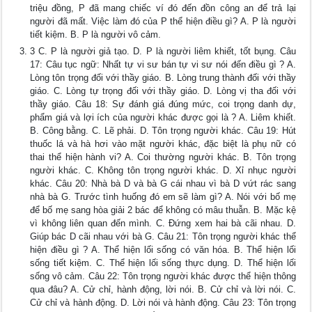
triệu đồng, P đã mang chiếc ví đó đến đồn công an để trả lại
người đã mất. Việc làm đó của P thể hiện điều gì? A. P là người
tiết kiệm. B. P là người vô cảm.
3 C. P là người giả tạo. D. P là người liêm khiết, tốt bụng. Câu
17: Câu tục ngữ: Nhất tự vi sư bán tự vi sư nói đến điều gì ? A.
Lòng tôn trọng đối với thầy giáo. B. Lòng trung thành đối với thầy
giáo. C. Lòng tự trọng đối với thầy giáo. D. Lòng vị tha đối với
thầy giáo. Câu 18: Sự đánh giá đúng mức, coi trọng danh dự,
phẩm giá và lợi ích của người khác được gọi là ? A. Liêm khiết.
B. Công bằng. C. Lẽ phải. D. Tôn trọng người khác. Câu 19: Hút
thuốc lá và hà hơi vào mặt người khác, đặc biệt là phụ nữ có
thai thể hiện hành vi? A. Coi thường người khác. B. Tôn trọng
người khác. C. Không tôn trọng người khác. D. Xỉ nhục người
khác. Câu 20: Nhà bà D và bà G cái nhau vì bà D vứt rác sang
nhà bà G. Trước tình huống đó em sẽ làm gì? A. Nói với bố mẹ
để bố mẹ sang hòa giải 2 bác để không có mâu thuẫn. B. Mặc kệ
vì không liên quan đến mình. C. Đứng xem hai bà cãi nhau. D.
Giúp bác D cãi nhau với bà G. Câu 21: Tôn trọng người khác thể
hiện điều gì ? A. Thể hiện lối sống có văn hóa. B. Thể hiện lối
sống tiết kiệm. C. Thể hiện lối sống thực dụng. D. Thể hiện lối
sống vô cảm. Câu 22: Tôn trọng người khác được thể hiện thông
qua đâu? A. Cử chỉ, hành động, lời nói. B. Cử chỉ và lời nói. C.
Cử chỉ và hành động. D. Lời nói và hành động. Câu 23: Tôn trọng