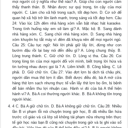
mọi người có ý nghĩa như thế nào? A. Giúp cho con người cảm
thấy thanh thản. B. Nhận được sự quý trọng, tin cậy của mọi
người. C. Làm cho xã hội trong sạch, tốt đẹp hơn. D. Cơ sở để
quan hệ xã hội trở lên lành mạnh, trong sáng và tốt đẹp hơn. Câu
24: Vào lúc 12h đêm nhà hàng xóm vẫn bật nhạc hát karaoke.
Trong tình huống này em sẽ làm gì? A. Mặc kệ. B. Sang đánh
nhà hàng xóm. C. Sang chửi nhà hàng xóm. D. Sang nhà hàng
xóm khuyên họ tắt máy vì đêm đã khuya nên để mọi người ngủ.
Câu 25: Câu tục ngữ: Nói lời phải giữ lấy lời, đừng như con
bướm đậu rồi lại bay nói đến điều gì? A. Lòng chung thủy. B.
Lòng trung thành. C. Giữ chữ tín. D. Lòng vị tha. Câu 26: Coi
trọng lòng tin của mọi người đối với mình, biết trọng lời hứa và
tin tưởng nhau được gọi là ? A. Liêm khiết. B. Công bằng. C. Lẽ
phải. D. Giữ chữ tín. Câu 27: Vào đợt lợn bị dịch tả châu phi,
người dân mua thịt lợn ít dần. Biết được điều đó, bà A mở cửa
hàng thịt lợn sạch nhưng thực tế vẫn lấy thịt lợn bọ ốm, bị bệnh
để bán nhằm thu lợi nhuận cao. Hành vi đó của bà A thể hiện
hành vi? A. Bà A coi thường người khác. B. Bà A không tôn trọng
người khác.
4 C. Bà A giữ chữ tín. D. Bà A không giữ chữ tín. Câu 28: Nhiều
lần B vi phạm lỗi nói chuyện trong giờ học, B đã nhiều lần hứa
trước cô giáo và cả lớp sẽ không tái phạm nữa nhưng trên thực
tế giờ học nào bạn B cũng nói chuyện trong giờ và bị ghi vào sổ
đầu bài. Việc làm đó của B thể hiện điều gì? A. B là người không