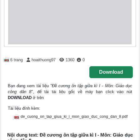
6 trang
hoaithuong97
1360
0
Download
Bạn đang xem tài liệu
"Đề cương ôn tập giữa kì I - Môn: Giáo dục
công dân 8"
, để tải tài liệu gốc về máy bạn click vào nút
DOWNLOAD
ở trên
Tài liệu đính kèm:
de_cuong_on_tap_giua_ki_i_mon_giao_duc_cong_dan_8.pdf
Nội dung text: Đề cương ôn tập giữa kì I - Môn: Giáo dục