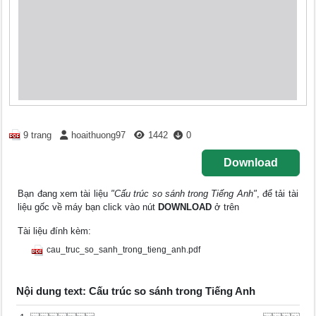
9 trang
hoaithuong97
1442
0
Download
Bạn đang xem tài liệu
"Cấu trúc so sánh trong Tiếng Anh"
, để tải tài
liệu gốc về máy bạn click vào nút
DOWNLOAD
ở trên
Tài liệu đính kèm:
cau_truc_so_sanh_trong_tieng_anh.pdf
Nội dung text: Cấu trúc so sánh trong Tiếng Anh