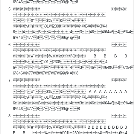
6%46477877799@ 78
 

!"#"$%&'%
%()))01230!4564
6446443464!64#646%4
6%46477877799@ @8
 

!"#"$%&'% B B B B
%()))01230!4564
6446443464!64#646%4
6%46477877799@ A8
 

!"#"$%&'% A A A A A A A A
%()))01230!4564
6446443464!64#646%4
6%46477877799@ 8
 

!"#"$%&'% B B B B B B B B B B
B B %()))01230!4564