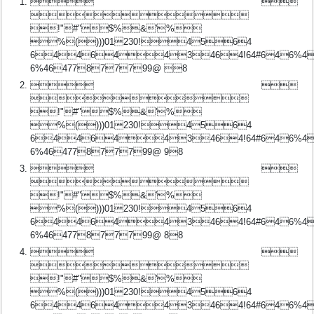
 

!"#"$%&'%
%()))01230!4564
6446443464!64#646%4
6%46477877799@ 8
 

!"#"$%&'%
%()))01230!4564
6446443464!64#646%4
6%46477877799@ 98
 

!"#"$%&'%
%()))01230!4564
6446443464!64#646%4
6%46477877799@ 88
 

!"#"$%&'%
%()))01230!4564
6446443464!64#646%4