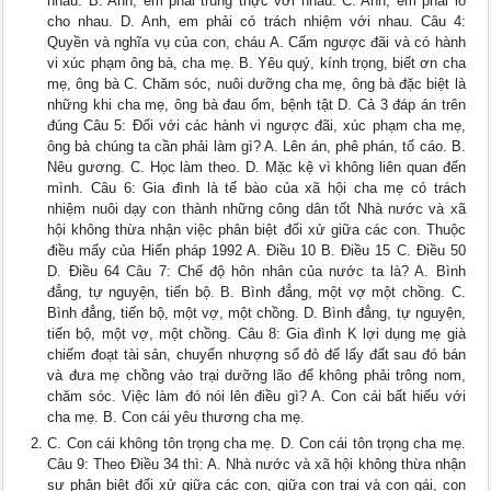
nhau. B. Anh, em phải trung thực với nhau. C. Anh, em phải lo
cho nhau. D. Anh, em phải có trách nhiệm với nhau. Câu 4:
Quyền và nghĩa vụ của con, cháu A. Cấm ngược đãi và có hành
vi xúc phạm ông bà, cha mẹ. B. Yêu quý, kính trọng, biết ơn cha
mẹ, ông bà C. Chăm sóc, nuôi dưỡng cha mẹ, ông bà đặc biệt là
những khi cha mẹ, ông bà đau ốm, bệnh tật D. Cả 3 đáp án trên
đúng Câu 5: Đối với các hành vi ngược đãi, xúc phạm cha mẹ,
ông bà chúng ta cần phải làm gì? A. Lên án, phê phán, tố cáo. B.
Nêu gương. C. Học làm theo. D. Mặc kệ vì không liên quan đến
mình. Câu 6: Gia đình là tế bào của xã hội cha mẹ có trách
nhiệm nuôi dạy con thành những công dân tốt Nhà nước và xã
hội không thừa nhận việc phân biệt đối xử giữa các con. Thuộc
điều mấy của Hiến pháp 1992 A. Điều 10 B. Điều 15 C. Điều 50
D. Điều 64 Câu 7: Chế độ hôn nhân của nước ta là? A. Bình
đẳng, tự nguyện, tiến bộ. B. Bình đẳng, một vợ một chồng. C.
Bình đẳng, tiến bộ, một vợ, một chồng. D. Bình đẳng, tự nguyện,
tiến bộ, một vợ, một chồng. Câu 8: Gia đình K lợi dụng mẹ già
chiếm đoạt tài sản, chuyển nhượng sổ đỏ để lấy đất sau đó bán
và đưa mẹ chồng vào trại dưỡng lão để không phải trông nom,
chăm sóc. Việc làm đó nói lên điều gì? A. Con cái bất hiếu với
cha mẹ. B. Con cái yêu thương cha mẹ.
C. Con cái không tôn trọng cha mẹ. D. Con cái tôn trọng cha mẹ.
Câu 9: Theo Điều 34 thì: A. Nhà nước và xã hội không thừa nhận
sự phân biệt đối xử giữa các con, giữa con trai và con gái, con