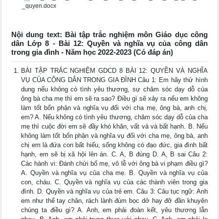
_quyen.docx
Nội dung text: Bài tập trắc nghiệm môn Giáo dục công
dân Lớp 8 - Bài 12: Quyền và nghĩa vụ của công dân
trong gia đình - Năm học 2022-2023 (Có đáp án)
BÀI TẬP TRẮC NGHIỆM GDCD 8 BÀI 12: QUYỀN VÀ NGHĨA
VỤ CỦA CÔNG DÂN TRONG GIA ĐÌNH Câu 1: Em hãy thử hình
dung nếu không có tình yêu thương, sự chăm sóc dạy dỗ của
ông bà cha mẹ thì em sẽ ra sao? Điều gì sẽ xảy ra nếu em không
làm tốt bổn phận và nghĩa vụ đối với cha mẹ, ông bà, anh chị,
em? A. Nếu không có tình yêu thương, chăm sóc dạy dỗ của cha
mẹ thì cuộc đời em sẽ đầy khó khăn, vất vả và bất hạnh. B. Nếu
không làm tốt bổn phận và nghĩa vụ đối với cha mẹ, ông bà, anh
chị em là đứa con bất hiếu, sống không có đạo đức, gia đình bất
hạnh, em sẽ bị xã hội lên án. C. A, B đúng D. A, B sai Câu 2:
Các hành vi: Đánh chửi bố mẹ, vô lễ với ông bà vi phạm điều gì?
A. Quyền và nghĩa vụ của cha mẹ. B. Quyền và nghĩa vụ của
con, cháu. C. Quyền và nghĩa vụ của các thành viên trong gia
đình. D. Quyền và nghĩa vụ của trẻ em. Câu 3: Câu tục ngữ: Anh
em như thể tay chân, rách lành đùm bọc dở hay đỡ đần khuyên
chúng ta điều gì? A. Anh, em phải đoàn kết, yêu thương lẫn