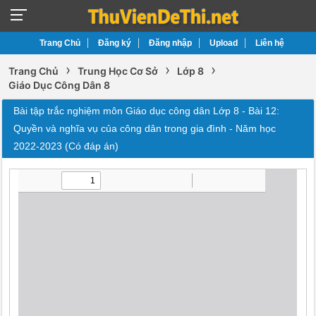
Trang Chủ
Đăng ký
Đăng nhập
Upload
Liên hệ
›
›
›
Trang Chủ
Trung Học Cơ Sở
Lớp 8
Giáo Dục Công Dân 8
Bài tập trắc nghiệm môn Giáo dục công dân Lớp 8 - Bài 12:
Quyền và nghĩa vụ của công dân trong gia đình - Năm học
2022-2023 (Có đáp án)