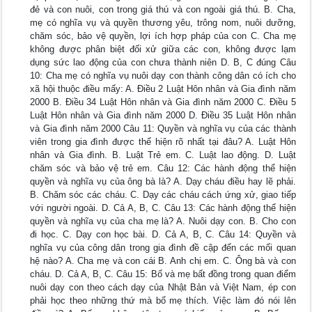
đẻ và con nuôi, con trong giá thú và con ngoài giá thú. B. Cha,
mẹ có nghĩa vụ và quyền thương yêu, trông nom, nuôi dưỡng,
chăm sóc, bảo vệ quyền, lợi ích hợp pháp của con C. Cha mẹ
không được phân biệt đối xử giữa các con, không được lạm
dụng sức lao động của con chưa thành niên D. B, C đúng Câu
10: Cha mẹ có nghĩa vụ nuôi dạy con thành công dân có ích cho
xã hội thuộc điều mấy: A. Điều 2 Luật Hôn nhân và Gia đình năm
2000 B. Điều 34 Luật Hôn nhân và Gia đình năm 2000 C. Điều 5
Luật Hôn nhân và Gia đình năm 2000 D. Điều 35 Luật Hôn nhân
và Gia đình năm 2000 Câu 11: Quyền và nghĩa vụ của các thành
viên trong gia đình được thể hiện rõ nhất tại đâu? A. Luật Hôn
nhân và Gia đình. B. Luật Trẻ em. C. Luật lao động. D. Luật
chăm sóc và bảo vệ trẻ em. Câu 12: Các hành động thể hiện
quyền và nghĩa vụ của ông bà là? A. Dạy cháu điều hay lẽ phải.
B. Chăm sóc các cháu. C. Dạy các cháu cách ứng xử, giao tiếp
với người ngoài. D. Cả A, B, C. Câu 13: Các hành động thể hiện
quyền và nghĩa vụ của cha mẹ là? A. Nuôi dạy con. B. Cho con
đi học. C. Dạy con học bài. D. Cả A, B, C. Câu 14: Quyền và
nghĩa vụ của công dân trong gia đình đề cập đến các mối quan
hệ nào? A. Cha mẹ và con cái B. Anh chị em. C. Ông bà và con
cháu. D. Cả A, B, C. Câu 15: Bố và mẹ bất đồng trong quan điểm
nuôi dạy con theo cách dạy của Nhật Bản và Việt Nam, ép con
phải học theo những thứ mà bố mẹ thích. Việc làm đó nói lên