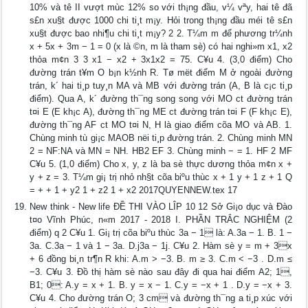
10% và tê II vượt mùc 12% so với th¡ng đầu, v¼ vªy, hai tê đã
s£n xu§t được 1000 chi ti¸t m¡y. Hỏi trong th¡ng đầu méi tê s£n
xu§t được bao nhi¶u chi ti¸t m¡y? 2 2. T¼m m để phương tr¼nh
x + 5x + 3m − 1 = 0 (x là ©n, m là tham sè) có hai nghi»m x1, x2
thỏa m¢n 3 3 x1 − x2 + 3x1x2 = 75. C¥u 4. (3,0 điểm) Cho
đường trán t¥m O b¡n k½nh R. Tø mët điểm M ở ngoài đường
trán, k´ hai ti¸p tuy¸n MA và MB với đường trán (A, B là c¡c ti¸p
điểm). Qua A, k´ đường th¯ng song song với MO c­t đường trán
t¤i E (E kh¡c A), đường th¯ng ME c­t đường trán t¤i F (F kh¡c E),
đường th¯ng AF c­t MO t¤i N, H là giao điểm cõa MO và AB. 1.
Chùng minh tù gi¡c MAOB nëi ti¸p đường trán. 2. Chùng minh MN
2 = NF:NA và MN = NH. HB2 EF 3. Chùng minh − = 1. HF 2 MF
C¥u 5. (1,0 điểm) Cho x, y, z là ba sè thực dương thỏa m¢n x +
y + z = 3. T¼m gi¡ trị nhỏ nh§t cõa biºu thùc x + 1 y + 1 z + 1 Q
= + + 1 + y2 1 + z2 1 + x2 2017QUYENNEW.tex 17
New think - New life ĐỀ THI VÀO LÎP 10 12 Sở Gi¡o dục và Đào
t¤o Vĩnh Phúc, n«m 2017 - 2018 I. PHẦN TRẮC NGHIỆM (2
điểm) q 2 C¥u 1. Gi¡ trị cõa biºu thùc 3a − 1 là: A.3a − 1. B. 1 −
3a. C.3a − 1 và 1 − 3a. D.j3a − 1j. C¥u 2. Hàm sè y = m + 3x
+ 6 đồng bi¸n tr¶n R khi: A.m > −3. B. m ≥ 3. C.m < −3 . D.m ≤
−3. C¥u 3. Đồ thị hàm sè nào sau đây đi qua hai điểm A2; 1,
B1; 0: A.y = x + 1. B. y = x − 1. C.y = −x + 1 . D.y = −x + 3.
C¥u 4. Cho đường trán O; 3 cm và đường th¯ng a ti¸p xúc với