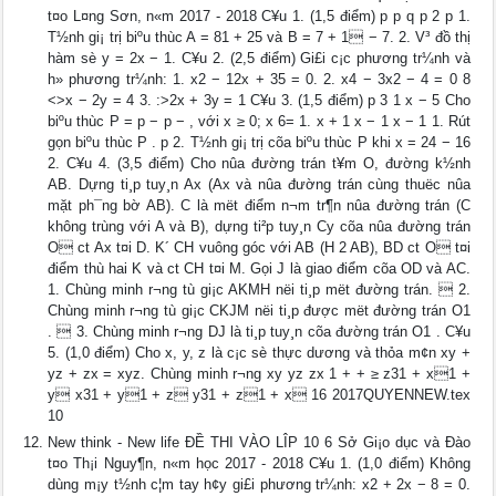
t¤o L¤ng Sơn, n«m 2017 - 2018 C¥u 1. (1,5 điểm) p p q p 2 p 1.
T½nh gi¡ trị biºu thùc A = 81 + 25 và B = 7 + 1 − 7. 2. V³ đồ thị
hàm sè y = 2x − 1. C¥u 2. (2,5 điểm) Gi£i c¡c phương tr¼nh và
h» phương tr¼nh: 1. x2 − 12x + 35 = 0. 2. x4 − 3x2 − 4 = 0 8
<>x − 2y = 4 3. :>2x + 3y = 1 C¥u 3. (1,5 điểm) p 3 1 x − 5 Cho
biºu thùc P = p − p − , với x ≥ 0; x 6= 1. x + 1 x − 1 x − 1 1. Rút
gọn biºu thùc P . p 2. T½nh gi¡ trị cõa biºu thùc P khi x = 24 − 16
2. C¥u 4. (3,5 điểm) Cho nûa đường trán t¥m O, đường k½nh
AB. Dựng ti¸p tuy¸n Ax (Ax và nûa đường trán cùng thuëc nûa
mặt ph¯ng bờ AB). C là mët điểm n¬m tr¶n nûa đường trán (C
không trùng với A và B), dựng ti²p tuy¸n Cy cõa nûa đường trán
O c­t Ax t¤i D. K´ CH vuông góc với AB (H 2 AB), BD c­t O t¤i
điểm thù hai K và c­t CH t¤i M. Gọi J là giao điểm cõa OD và AC.
1. Chùng minh r¬ng tù gi¡c AKMH nëi ti¸p mët đường trán.  2.
Chùng minh r¬ng tù gi¡c CKJM nëi ti¸p được mët đường trán O1
.  3. Chùng minh r¬ng DJ là ti¸p tuy¸n cõa đường trán O1 . C¥u
5. (1,0 điểm) Cho x, y, z là c¡c sè thực dương và thỏa m¢n xy +
yz + zx = xyz. Chùng minh r¬ng xy yz zx 1 + + ≥ z31 + x1 +
y x31 + y1 + z y31 + z1 + x 16 2017QUYENNEW.tex
10
New think - New life ĐỀ THI VÀO LÎP 10 6 Sở Gi¡o dục và Đào
t¤o Th¡i Nguy¶n, n«m học 2017 - 2018 C¥u 1. (1,0 điểm) Không
dùng m¡y t½nh c¦m tay h¢y gi£i phương tr¼nh: x2 + 2x − 8 = 0.