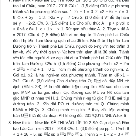
New think - New life ĐỀ THI VÀO LÎP 10 1 Sở Gi¡o dục và Đào
t¤o Lai Ch¥u, n«m 2017 - 2018 C¥u 1. (1,5 điểm) Gi£i c¡c phương
tr¼nh và h» phương tr¼nh sau 1. 2x − 1 = 0. 2. x2 − 6x − 7 = 0.
8 <>x + 2y = 1 3. :>2x − y = 7 C¥u 2. (1,0 điểm) V³ đồ thị hàm
sè y = −2x2. C¥u 3. (1,5 điểm) 1 x Cho biºu thùc A = p + p với x
> 0 và x 6= 1. x + 1 x − x 1. Rút gọn biºu thùc A. 2. T¼m x để A
= 2017. C¥u 4. (1,5 điểm) Mët đi xe đạp tø Thành phè Lai Ch¥u
đến Thị tr§n Tam Đường c¡ch nhau 36 km. Khi đi tø Thị tr§n Tam
Đường trở v· Thành phè Lai Ch¥u, người đó t«ng vªn tèc th¶m 3
km=h, v¼ vªy thời gian v· ½t hơn thời gian đi là 36 phút. T½nh
vªn tèc cõa người đi xe đạp khi đi tø Thành phè Lai Ch¥u đến Thị
tr§n Tam Đường. C¥u 5. (1,5 điểm) Cho phương tr¼nh: x2 − 2m
+ 1x + m2 + 1 = 0 1. T¼m m để phương tr¼nh có nghi»m. 2.
Gọi x1, x2 là hai nghi»m cõa phương tr¼nh. T¼m m để x1 =
2x2. C¥u 6. (3,0 điểm) Cho đường trán O; R có d¥y MN cè
định (MN < 2R), P là mët điểm tr¶n cung lớn MN sao cho tam
gi¡c MNP có ba góc nhọn. C¡c đường cao ME và NK cõa tam
gi¡c MNP c­t nhau t¤i H. 1. Chùng minh r¬ng tù gi¡c PKHE nëi ti¸p
đường trán. 2. K²o dài PO c­t đường trán t¤i Q. Chùng minh
KNM\ = NPQ\. 3. Chùng minh r¬ng khi P thay đổi tr¶n đường
trán O th¼ độ dài đoạn PH không đổi. 2017QUYENNEW.tex 6
New think - New life ĐỀ THI VÀO LÎP 10 2 Sở Gi¡o dục và Đào
t¤o Lào Cai, n«m 2017 - 2018 C¥u 1. (3,0 điểm) pp pp 1. T½nh 9
+ 1 + 16 + 5. qp 2 qp p 2 p 2. T½nh 2 − 1 + 2 − 3 +