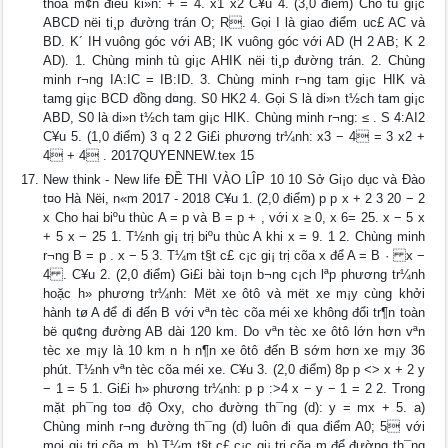
thỏa m¢n điều ki»n: + = 4. x1 x2 C¥u 4. (3,0 điểm) Cho tù gi¡c
ABCD nëi ti¸p đường trán O; R. Gọi I là giao điểm uc£ AC và
BD. K´ IH vuông góc với AB; IK vuông góc với AD (H 2 AB; K 2
AD). 1. Chùng minh tù gi¡c AHIK nëi ti¸p đường trán. 2. Chùng
minh r¬ng IA:IC = IB:ID. 3. Chùng minh r¬ng tam gi¡c HIK và
tamg gi¡c BCD đồng d¤ng. S0 HK2 4. Gọi S là di»n t½ch tam gi¡c
ABD, S0 là di»n t½ch tam gi¡c HIK. Chùng minh r¬ng: ≤ . S 4:AI2
C¥u 5. (1,0 điểm) 3 q 2 2 Gi£i phương tr¼nh: x3 − 4 = 3 x2 +
4 + 4 . 2017QUYENNEW.tex 15
New think - New life ĐỀ THI VÀO LÎP 10 10 Sở Gi¡o dục và Đào
t¤o Hà Nëi, n«m 2017 - 2018 C¥u 1. (2,0 điểm) p p x + 2 3 20 − 2
x Cho hai biºu thùc A = p và B = p + , với x ≥ 0, x 6= 25. x − 5 x
+ 5 x − 25 1. T½nh gi¡ trị biºu thùc A khi x = 9. 1 2. Chùng minh
r¬ng B = p . x − 5 3. T¼m t§t c£ c¡c gi¡ trị cõa x để A = B · x −
4 . C¥u 2. (2,0 điểm) Gi£i bài to¡n b¬ng c¡ch lªp phương tr¼nh
hoặc h» phương tr¼nh: Mët xe ôtô và mët xe m¡y cùng khởi
hành tø A để đi đến B với vªn tèc cõa méi xe không đổi tr¶n toàn
bë qu¢ng đường AB dài 120 km. Do vªn tèc xe ôtô lớn hơn vªn
tèc xe m¡y là 10 km n h n¶n xe ôtô đến B sớm hơn xe m¡y 36
phút. T½nh vªn tèc cõa méi xe. C¥u 3. (2,0 điểm) 8p p <> x + 2 y
− 1 = 5 1. Gi£i h» phương tr¼nh: p p :>4 x − y − 1 = 2 2. Trong
mặt ph¯ng to¤ độ Oxy, cho đường th¯ng (d): y = mx + 5. a)
Chùng minh r¬ng đường th¯ng (d) luôn đi qua điểm A0; 5 với
mọi gi¡ trị cõa m. b) T¼m t§t c£ c¡c gi¡ trị cõa m để đường th¯ng