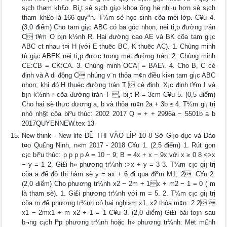
s¡ch tham kh£o. Bi¸t sè s¡ch gi¡o khoa õng hë nhi·u hơn sè s¡ch
tham kh£o là 166 quyºn. T¼m sè học sinh cõa méi lớp. C¥u 4.
(3,0 điểm) Cho tam gi¡c ABC có ba góc nhọn, nëi ti¸p đường trán
C t¥m O b¡n k½nh R. Hai đường cao AE và BK cõa tam gi¡c
ABC c­t nhau t¤i H (với E thuëc BC, K thuëc AC). 1. Chùng minh
tù gi¡c ABEK nëi ti¸p được trong mët đường trán. 2. Chùng minh
CE:CB = CK:CA. 3. Chùng minh OCA[ = BAE\. 4. Cho B, C cè
định và A di động C nhúng v¨n thỏa m¢n điều ki»n tam gi¡c ABC
nhọn; khi đó H thuëc đường trán T  cè định. X¡c định t¥m I và
b¡n k½nh r cõa đường trán T , bi¸t R = 3cm C¥u 5. (0,5 điểm)
Cho hai sè thực dương a, b và thỏa m¢n 2a + 3b ≤ 4. T¼m gi¡ trị
nhỏ nh§t cõa biºu thùc: 2002 2017 Q = + + 2996a − 5501b a b
2017QUYENNEW.tex 13
New think - New life ĐỀ THI VÀO LÎP 10 8 Sở Gi¡o dục và Đào
t¤o Qu£ng Ninh, n«m 2017 - 2018 C¥u 1. (2,5 điểm) 1. Rút gọn
c¡c biºu thùc: p p p p A = 10 − 9; B = 4x + x − 9x với x ≥ 0 8 <>x
− y = 1 2. Gi£i h» phương tr¼nh :>x + y = 3 3. T¼m c¡c gi¡ trị
cõa a để đồ thị hàm sè y = ax + 6 đi qua điºm M1; 2. C¥u 2.
(2,0 điểm) Cho phương tr¼nh x2 − 2m + 1x + m2 − 1 = 0 ( m
là tham sè). 1. Gi£i phương tr¼nh với m = 5. 2. T¼m c¡c gi¡ trị
cõa m để phương tr¼nh có hai nghi»m x1, x2 thỏa m¢n: 2 2 
x1 − 2mx1 + m x2 + 1 = 1 C¥u 3. (2,0 điểm) Gi£i bài to¡n sau
b¬ng c¡ch lªp phương tr¼nh hoặc h» phương tr¼nh: Mët m£nh