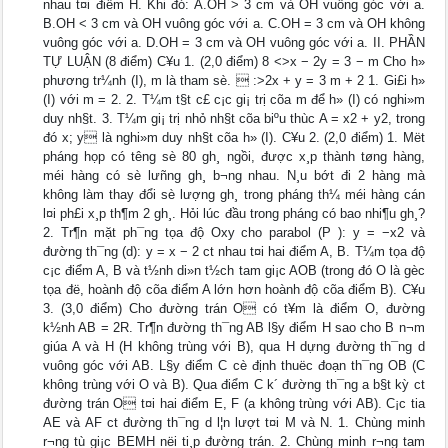
nhau t¤i điểm H. Khi đó: A.OH > 3 cm và OH vuông góc với a.
B.OH < 3 cm và OH vuông góc với a. C.OH = 3 cm và OH không
vuông góc với a. D.OH = 3 cm và OH vuông góc với a. II. PHẦN
TỰ LUẬN (8 điểm) C¥u 1. (2,0 điểm) 8 <>x − 2y = 3 − m Cho h»
phương tr¼nh (I), m là tham sè.  :>2x + y = 3 m + 2 1. Gi£i h»
(I) với m = 2. 2. T¼m t§t c£ c¡c gi¡ trị cõa m để h» (I) có nghi»m
duy nh§t. 3. T¼m gi¡ trị nhỏ nh§t cõa biºu thùc A = x2 + y2, trong
đó x; y là nghi»m duy nh§t cõa h» (I). C¥u 2. (2,0 điểm) 1. Mët
pháng họp có têng sè 80 gh¸ ngồi, được x¸p thành tøng hàng,
méi hàng có sè lưñng gh¸ b¬ng nhau. N¸u bớt đi 2 hàng mà
không làm thay đổi sè lượng gh¸ trong pháng th¼ méi hàng cán
l¤i ph£i x¸p th¶m 2 gh¸. Hỏi lúc đầu trong pháng có bao nhi¶u gh¸?
2. Tr¶n mặt ph¯ng tọa độ Oxy cho parabol (P ): y = −x2 và
đường th¯ng (d): y = x − 2 c­t nhau t¤i hai điểm A, B. T¼m tọa độ
c¡c điểm A, B và t½nh di»n t½ch tam gi¡c AOB (trong đó O là gèc
tọa đë, hoành độ cõa điểm A lớn hơn hoành độ cõa điểm B). C¥u
3. (3,0 điểm) Cho đường trán O có t¥m là điểm O, đường
k½nh AB = 2R. Tr¶n đường th¯ng AB l§y điểm H sao cho B n¬m
giúa A và H (H không trùng với B), qua H dựng đường th¯ng d
vuông góc với AB. L§y điểm C cè định thuëc đoạn th¯ng OB (C
không trùng với O và B). Qua điểm C k´ đường th¯ng a b§t kỳ c­t
đường trán O t¤i hai điểm E, F (a không trùng với AB). C¡c tia
AE và AF c­t đường th¯ng d l¦n lượt t¤i M và N. 1. Chùng minh
r¬ng tù gi¡c BEMH nëi ti¸p đường trán. 2. Chùng minh r¬ng tam