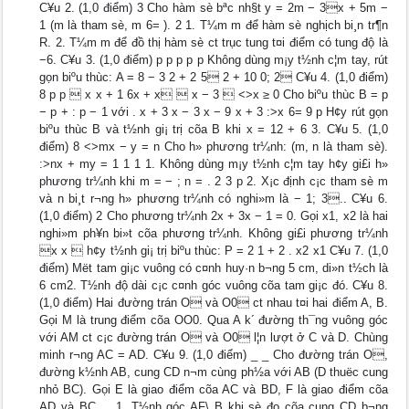
C¥u 2. (1,0 điểm) 3 Cho hàm sè bªc nh§t y = 2m − 3x + 5m −
1 (m là tham sè, m 6= ). 2 1. T¼m m để hàm sè nghịch bi¸n tr¶n
R. 2. T¼m m để đồ thị hàm sè c­t trục tung t¤i điểm có tung độ là
−6. C¥u 3. (1,0 điểm) p p p p p Không dùng m¡y t½nh c¦m tay, rút
gọn biºu thùc: A = 8 − 3 2 + 2 5 2 + 10 0; 2 C¥u 4. (1,0 điểm)
8 p p  x x + 1 6x + x  x − 3  <>x ≥ 0 Cho biºu thùc B = p
− p + : p − 1 với . x + 3 x − 3 x − 9 x + 3 :>x 6= 9 p H¢y rút gọn
biºu thùc B và t½nh gi¡ trị cõa B khi x = 12 + 6 3. C¥u 5. (1,0
điểm) 8 <>mx − y = n Cho h» phương tr¼nh: (m, n là tham sè).
:>nx + my = 1 1 1 1. Không dùng m¡y t½nh c¦m tay h¢y gi£i h»
phương tr¼nh khi m = − ; n = . 2 3 p 2. X¡c định c¡c tham sè m
và n bi¸t r¬ng h» phương tr¼nh có nghi»m là − 1; 3.. C¥u 6.
(1,0 điểm) 2 Cho phương tr¼nh 2x + 3x − 1 = 0. Gọi x1, x2 là hai
nghi»m ph¥n bi»t cõa phương tr¼nh. Không gi£i phương tr¼nh
x x  h¢y t½nh gi¡ trị biºu thùc: P = 2 1 + 2 . x2 x1 C¥u 7. (1,0
điểm) Mët tam gi¡c vuông có c¤nh huy·n b¬ng 5 cm, di»n t½ch là
6 cm2. T½nh độ dài c¡c c¤nh góc vuông cõa tam gi¡c đó. C¥u 8.
(1,0 điểm) Hai đường trán O và O0 c­t nhau t¤i hai điểm A, B.
Gọi M là trung điểm cõa OO0. Qua A k´ đường th¯ng vuông góc
với AM c­t c¡c đường trán O và O0 l¦n lượt ở C và D. Chùng
minh r¬ng AC = AD. C¥u 9. (1,0 điểm) _ _ Cho đường trán O,
đường k½nh AB, cung CD n¬m cùng ph½a với AB (D thuëc cung
nhỏ BC). Gọi E là giao điểm cõa AC và BD, F là giao điểm cõa
AD và BC. _ 1. T½nh góc AF\ B khi sè đo cõa cung CD b¬ng