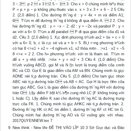
3 − 2 . p 2  x 3 2 5 − 1 3. Cho x > 0 chùng minh biºu thùc
P = p + p − p không phụ thuëc vào x. x + 3 x 3 + x 6 − 2 5 C¥u
2. (2,0 điểm) 1. Cho đường th¯ng d : y = 4x + m và điểm A1;
6. T¼m m để đường th¯ng d không đi qua điểm A.  2 2. Cho
hai đường th¯ng d1 : y = −x − 2; d2 : y = −2x và parabol P : y =
ax với a 6= 0. T¼m a để parabol  P đi qua giao điểm cõa d1 và
d2. C¥u 3. (2,0 điểm) 1. X¡c định phương tr¼nh ax2 + bx + c = 0
với a 6= 0, b, c là c¡c sè và a + b = 5. Bi¸t r¬ng phương tr¼nh
có hai 8 <>x1 + x2 = −4 nghi»m x1, x2 thỏa m¢n . :>x1 · x2 = −5
8 <>x = 2 2. Cho h» phương tr¼nh: với m là tham sè. T¼m m
để x + y nhỏ nh§t. :>mx + y = m2 + 3 C¥u 4. (1,0 điểm) Cho
h¼nh vuông ABCD, gọi M và N l¦n lượt là trung điểm cõa c¤nh
BC và CD. Gọi E là giao điểm cõa AM và BN. Chùng minh tù gi¡c
ADNE nëi ti¸p đường trán. C¥u 5. (2,0 điểm) Cho tam gi¡c nhọn
ABC nëi ti¸p đường trán O và AB < AC. Gọi H là trực t¥m cõa
tam gi¡c ABC. Gọi L là giao điểm cõa đường th¯ng AH với đường
trán O. L§y điểm F b§t k¼ tr¶n cung nhỏ LC (F không trùng với
L hoặc C). L§y điểm K sao cho đường th¯ng AC là đường trung
trực cõa FK. 1. Chùng minh tù gi¡c AHKC nëi ti¸p đường trán. 2.
Đường th¯ng HK c­t AC t¤i điểm I, đường th¯ng AF c­t HC t¤i G.
Chùng minh hai đường th¯ng AO và GI vuông góc với nhau.
2017QUYENNEW.tex 7
New think - New life ĐỀ THI VÀO LÎP 10 3 Sở Gi¡o dục và Đào