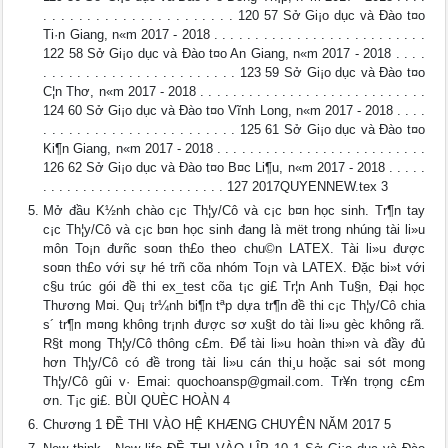
. . . . . . . . . . . . . . . . . . . . . . 120 57 Sở Gi¡o dục và Đào t¤o
Ti·n Giang, n«m 2017 - 2018 . . . . . . . . . . . . . . . . . . . . . . . . . .
122 58 Sở Gi¡o dục và Đào t¤o An Giang, n«m 2017 - 2018 . . . .
. . . . . . . . . . . . . . . . . . . . . . . 123 59 Sở Gi¡o dục và Đào t¤o
C¦n Thơ, n«m 2017 - 2018 . . . . . . . . . . . . . . . . . . . . . . . . . . . .
124 60 Sở Gi¡o dục và Đào t¤o Vĩnh Long, n«m 2017 - 2018 . . . .
. . . . . . . . . . . . . . . . . . . . . . . 125 61 Sở Gi¡o dục và Đào t¤o
Ki¶n Giang, n«m 2017 - 2018 . . . . . . . . . . . . . . . . . . . . . . . . . .
126 62 Sở Gi¡o dục và Đào t¤o B¤c Li¶u, n«m 2017 - 2018 . . . . .
. . . . . . . . . . . . . . . . . . . . . . . 127 2017QUYENNEW.tex 3
Mở đầu K½nh chào c¡c Th¦y/Cô và c¡c b¤n học sinh. Tr¶n tay
c¡c Th¦y/Cô và c¡c b¤n học sinh đang là mët trong nhúng tài li»u
môn To¡n đưñc so¤n th£o theo chu©n LATEX. Tài li»u được
so¤n th£o với sự hé trñ cõa nhóm To¡n và LATEX. Đặc bi»t với
c§u trúc gói đề thi ex_test cõa t¡c gi£ Tr¦n Anh Tu§n, Đại học
Thương M¤i. Qu¡ tr¼nh bi¶n tªp dựa tr¶n đề thi c¡c Th¦y/Cô chia
s´ tr¶n m¤ng không tr¡nh được sơ xu§t do tài li»u gèc không rã.
R§t mong Th¦y/Cô thông c£m. Để tài li»u hoàn thi»n và đầy đủ
hơn Th¦y/Cô có đề trong tài li»u cán thi¸u hoặc sai sót mong
Th¦y/Cô gûi v· Emai:
quochoansp@gmail.com
. Tr¥n trọng c£m
ơn. T¡c gi£. BÙI QUÈC HOÀN 4
Chương 1 ĐỀ THI VÀO HỆ KHÆNG CHUYÊN NĂM 2017 5