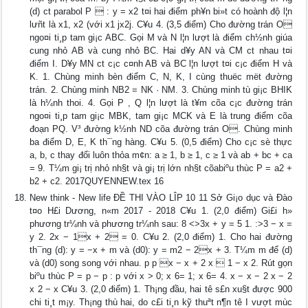
(d) c­t parabol P  : y = x2 t¤i hai điểm ph¥n bi»t có hoành độ l¦n
lưñt là x1, x2 (với x1 jx2j. C¥u 4. (3,5 điểm) Cho đường trán O
ngo¤i ti¸p tam gi¡c ABC. Gọi M và N l¦n lượt là điểm ch½nh giúa
cung nhỏ AB và cung nhỏ BC. Hai d¥y AN và CM c­t nhau t¤i
điểm I. D¥y MN c­t c¡c c¤nh AB và BC l¦n lượt t¤i c¡c điểm H và
K. 1. Chùng minh bèn điểm C, N, K, I cùng thuëc mët đường
trán. 2. Chùng minh NB2 = NK · NM. 3. Chùng minh tù gi¡c BHIK
là h¼nh thoi. 4. Gọi P , Q l¦n lượt là t¥m cõa c¡c đường trán
ngo¤i ti¸p tam gi¡c MBK, tam gi¡c MCK và E là trung điểm cõa
đoạn PQ. V³ đường k½nh ND cõa đường trán O. Chùng minh
ba điểm D, E, K th¯ng hàng. C¥u 5. (0,5 điểm) Cho c¡c sè thực
a, b, c thay đổi luôn thỏa m¢n: a ≥ 1, b ≥ 1, c ≥ 1 và ab + bc + ca
= 9. T¼m gi¡ trị nhỏ nh§t và gi¡ trị lớn nh§t cõabiºu thùc P = a2 +
b2 + c2. 2017QUYENNEW.tex 16
New think - New life ĐỀ THI VÀO LÎP 10 11 Sở Gi¡o dục và Đào
t¤o H£i Dương, n«m 2017 - 2018 C¥u 1. (2,0 điểm) Gi£i h»
phương tr¼nh và phương tr¼nh sau: 8 <>3x + y = 5 1. :>3 − x =
y 2. 2x − 1x + 2 = 0. C¥u 2. (2,0 điểm) 1. Cho hai đường
th¯ng (d): y = −x + m và (d0): y = m2 − 2x + 3. T¼m m để (d)
và (d0) song song với nhau. p p x − x + 2 x  1 − x 2. Rút gọn
biºu thùc P = p − p : p với x > 0; x 6= 1; x 6= 4. x − x − 2 x − 2
x 2 − x C¥u 3. (2,0 điểm) 1. Th¡ng đầu, hai tê s£n xu§t được 900
chi ti¸t m¡y. Th¡ng thù hai, do c£i ti¸n kỹ thuªt n¶n tê I vượt mùc