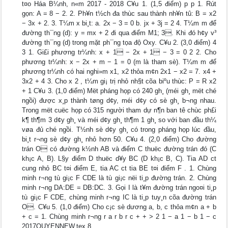
t¤o Háa B¼nh, n«m 2017 - 2018 C¥u 1. (1,5 điểm) p p 1. Rút
gọn: A = 8 − 2. 2. Ph¥n t½ch đa thùc sau thành nh¥n tû: B = x2
− 3x + 2. 3. T¼m x bi¸t: a. 2x − 3 = 0 b. jx + 3j = 2 4. T¼m m để
đường th¯ng (d): y = mx + 2 đi qua điểm M1; 3. Khi đó h¢y v³
đường th¯ng (d) trong mặt ph¯ng tọa độ Oxy. C¥u 2. (3,0 điểm) 4
3 1. Gi£i phương tr¼nh: x + 1 − 2x + 1 − 3 = 0 2 2. Cho
phương tr¼nh: x − 2x + m − 1 = 0 (m là tham sè). T¼m m để
phương tr¼nh có hai nghi»m x1, x2 thỏa m¢n 2x1 − x2 = 7. x4 +
3x2 + 4 3. Cho x 2 , t¼m gi¡ trị nhỏ nh§t cõa biºu thùc: P = R x2
+ 1 C¥u 3. (1,0 điểm) Mët pháng họp có 240 gh¸ (méi gh¸ mët ché
ngồi) được x¸p thành tøng d¢y, méi d¢y có sè gh¸ b¬ng nhau.
Trong mët cuëc họp có 315 người tham dự n¶n ban tê chùc ph£i
k¶ th¶m 3 d¢y gh¸ và méi d¢y gh¸ th¶m 1 gh¸ so với ban đầu th¼
vøa đủ ché ngồi. T½nh sè d¢y gh¸ có trong pháng họp lúc đầu,
bi¸t r¬ng sè d¢y gh¸ nhỏ hơn 50. C¥u 4. (2,0 điểm) Cho đường
trán O có đường k½nh AB và điểm C thuëc đường trán đó (C
kh¡c A, B). L§y điểm D thuëc d¥y BC (D kh¡c B, C). Tia AD c­t
cung nhỏ BC t¤i điểm E, tia AC c­t tia BE t¤i điểm F . 1. Chùng
minh r¬ng tù gi¡c F CDE là tù gi¡c nëi ti¸p đường trán. 2. Chùng
minh r¬ng DA:DE = DB:DC. 3. Gọi I là t¥m đường trán ngo¤i ti¸p
tù gi¡c F CDE, chùng minh r¬ng IC là ti¸p tuy¸n cõa đường trán
O. C¥u 5. (1,0 điểm) Cho c¡c sè dương a, b, c thỏa m¢n a + b
+ c = 1. Chùng minh r¬ng r a r b r c + + > 2 1 − a 1 − b 1 − c
2017QUYENNEW.tex 8