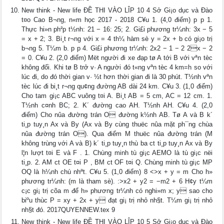
New think - New life ĐỀ THI VÀO LÎP 10 4 Sở Gi¡o dục và Đào
t¤o Cao B¬ng, n«m học 2017 - 2018 C¥u 1. (4,0 điểm) p p 1.
Thực hi»n ph²p t½nh: 21 − 16: 25; 2. Gi£i phương tr¼nh: 3x − 5
= x + 2; 3. Bi¸t r¬ng với x = 4 th¼ hàm sè y = 2x + b có gi¡o trị
b¬ng 5. T¼m b. p p 4. Gi£i phương tr¼nh: 2x2 − 1 − 2 2x − 2
= 0. C¥u 2. (2,0 điểm) Mët người đi xe đạp tø A tới B với vªn tèc
không đổi. Khi tø B trở v· A người đó t«ng vªn tèc 4 km=h so với
lúc đi, do đó thời gian v· ½t hơn thời gian đi là 30 phút. T½nh vªn
tèc lúc đi bi¸t r¬ng qu¢ng đường AB dài 24 km. C¥u 3. (1,0 điểm)
Cho tam gi¡c ABC vuông t¤i A. Bi¸t AB = 5 cm, AC = 12 cm. 1.
T½nh c¤nh BC; 2. K´ đường cao AH. T½nh AH. C¥u 4. (2,0
điểm) Cho nûa đường trán O đường k½nh AB. Tø A và B k´
ti¸p tuy¸n Ax và By (Ax và By cùng thuëc nûa mặt ph¯ng chùa
nûa đường trán O). Qua điểm M thuëc nûa đường trán (M
không trùng với A và B) k´ ti¸p tuy¸n thù ba c­t ti¸p tuy¸n Ax và By
l¦n lượt t¤i E và F . 1. Chùng minh tù gi¡c AEMO là tù gi¡c nëi
ti¸p. 2. AM c­t OE t¤i P , BM c­t OF t¤i Q. Chùng minh tù gi¡c MP
OQ là h¼nh chú nhªt. C¥u 5. (1,0 điểm) 8 <>x + y = m Cho h»
phương tr¼nh: (m là tham sè). :>x2 + y2 = −m2 + 6 H¢y t¼m
c¡c gi¡ trị cõa m để h» phương tr¼nh có nghi»m x; y sao cho
biºu thùc P = xy + 2x + y đạt gi¡ trị nhỏ nh§t. T¼m gi¡ trị nhỏ
nh§t đó. 2017QUYENNEW.tex 9
New think - New life ĐỀ THI VÀO LÎP 10 5 Sở Gi¡o dục và Đào