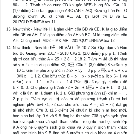
80◦. _ 2. T½nh sè đo cung CD khi góc AEB\ b¬ng 50◦. C¥u 10.
(1,0 điểm) Cho tam gi¡c nhọn ABC (AB < AC). Đường trán t¥m O
đường k½nh BC c­t c¤nh AC, AB l¦n lượt t¤i D và E.
2017QUYENNEW.tex 11
New think - New life H là giao điểm cõa BD và CE, K là giao điểm
cõa DE và AH, F là giao điểm cõa AH và BC. M là trung điểm cõa
AH. Chùng minh MD2 = MK:MF . 2017QUYENNEW.tex 12
New think - New life ĐỀ THI VÀO LÎP 10 7 Sở Gi¡o dục và Đào
t¤o B­c Giang, n«m 2017 - 2018 C¥u 1. (2,0 điểm) p p p 1. T½nh
gi¡ trị cõa biºu thùc A = 25 + 2 8 − 2 18 2. T¼m m để đồ thị hàm
sè y = 2x + m đi qua điểm K2; 3. C¥u 2. (3,0 điểm) 8 <>3x + y
= 10 1. Gi£i h» phương tr¼nh :>2x − 3y = 3 p p p x x + x + x x
+ 3 x − 1 1 2. Cho biºu thùc B = p − p · p (với x ≥ 0; x 6= 1 và
x 6= ). x x − 1 1 − x 2x + x − 1 4 T¼m t§t c£ c¡c gi¡ trị cõa x để
B < 0. 3. Cho phương tr¼nh x2 − 2m + 5x + 2m + 1 = 0 (1),
với x là ©n, m là tham sè. 1 a. Gi£i phương tr¼nh (1) khi m = − .
2 p p b. T¼m c¡c gi¡ trị cõa m để phương tr¼nh (1) có hai
nghi»m ph¥n bi»t x1, x2 sao cho biºu thùc P = j x1 − x2j đạt gi¡
trị nhỏ nh§t. C¥u 3. (1,5 điểm) Để chu©n bị cho n«m học mới,
học sinh hai lớp 9 A và 9 B õng hë thư vi»n 738 quyºn s¡ch gồm
hai lo¤i s¡ch khoa và s¡ch tham kh£o. Trong đó méi học sinh lớp
9 A õng hë 6 quyºn s¡ch gi¡o khoa và 3 quyºn s¡ch tham kh£o;
méi hoc jsinh lớp 9 B õng hë 5 quyºn s¡ch gi¡o khoa và 4 quyºn