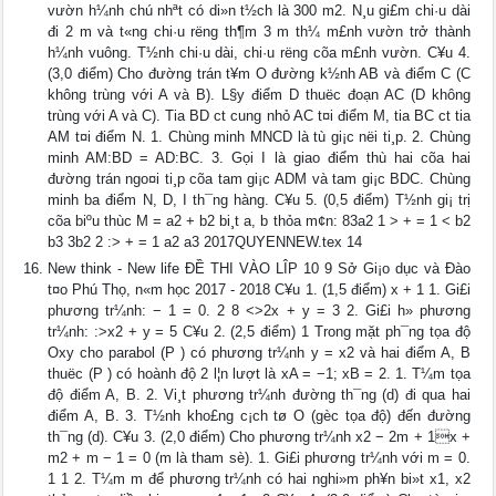
vườn h¼nh chú nhªt có di»n t½ch là 300 m2. N¸u gi£m chi·u dài
đi 2 m và t«ng chi·u rëng th¶m 3 m th¼ m£nh vườn trở thành
h¼nh vuông. T½nh chi·u dài, chi·u rëng cõa m£nh vườn. C¥u 4.
(3,0 điểm) Cho đường trán t¥m O đường k½nh AB và điểm C (C
không trùng với A và B). L§y điểm D thuëc đoạn AC (D không
trùng với A và C). Tia BD c­t cung nhỏ AC t¤i điểm M, tia BC c­t tia
AM t¤i điểm N. 1. Chùng minh MNCD là tù gi¡c nëi ti¸p. 2. Chùng
minh AM:BD = AD:BC. 3. Gọi I là giao điểm thù hai cõa hai
đường trán ngo¤i ti¸p cõa tam gi¡c ADM và tam gi¡c BDC. Chùng
minh ba điểm N, D, I th¯ng hàng. C¥u 5. (0,5 điểm) T½nh gi¡ trị
cõa biºu thùc M = a2 + b2 bi¸t a, b thỏa m¢n: 83a2 1 > + = 1 < b2
b3 3b2 2 :> + = 1 a2 a3 2017QUYENNEW.tex 14
New think - New life ĐỀ THI VÀO LÎP 10 9 Sở Gi¡o dục và Đào
t¤o Phú Thọ, n«m học 2017 - 2018 C¥u 1. (1,5 điểm) x + 1 1. Gi£i
phương tr¼nh: − 1 = 0. 2 8 <>2x + y = 3 2. Gi£i h» phương
tr¼nh: :>x2 + y = 5 C¥u 2. (2,5 điểm) 1 Trong mặt ph¯ng tọa độ
Oxy cho parabol (P ) có phương tr¼nh y = x2 và hai điểm A, B
thuëc (P ) có hoành độ 2 l¦n lượt là xA = −1; xB = 2. 1. T¼m tọa
độ điểm A, B. 2. Vi¸t phương tr¼nh đường th¯ng (d) đi qua hai
điểm A, B. 3. T½nh kho£ng c¡ch tø O (gèc tọa độ) đến đường
th¯ng (d). C¥u 3. (2,0 điểm) Cho phương tr¼nh x2 − 2m + 1x +
m2 + m − 1 = 0 (m là tham sè). 1. Gi£i phương tr¼nh với m = 0.
1 1 2. T¼m m để phương tr¼nh có hai nghi»m ph¥n bi»t x1, x2