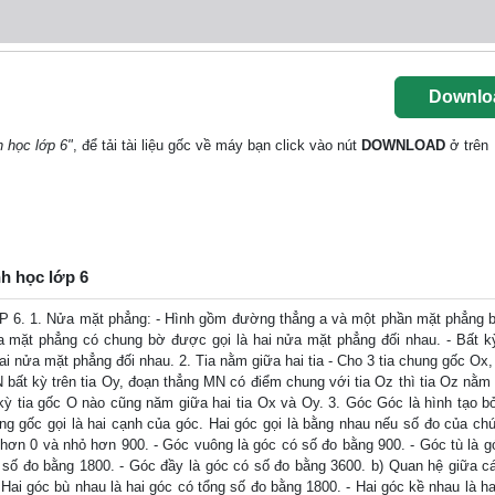
Downlo
h học lớp 6"
, để tải tài liệu gốc về máy bạn click vào nút
DOWNLOAD
ở trên
nh học lớp 6
. Nửa mặt phẳng: - Hình gồm đường thẳng a và một phần mặt phẳng bị
a mặt phẳng có chung bờ được gọi là hai nửa mặt phẳng đối nhau. - Bất 
i nửa mặt phẳng đối nhau. 2. Tia nằm giữa hai tia - Cho 3 tia chung gốc Ox,
 bất kỳ trên tia Oy, đoạn thẳng MN có điểm chung với tia Oz thì tia Oz nằm 
 kỳ tia gốc O nào cũng năm giữa hai tia Ox và Oy. 3. Góc Góc là hình tạo bở
ung gốc gọi là hai cạnh của góc. Hai góc gọi là bằng nhau nếu số đo của ch
n hơn 0 và nhỏ hơn 900. - Góc vuông là góc có số đo bằng 900. - Góc tù là g
 số đo bằng 1800. - Góc đầy là góc có số đo bằng 3600. b) Quan hệ giữa cá
 Hai góc bù nhau là hai góc có tổng số đo bằng 1800. - Hai góc kề nhau là ha