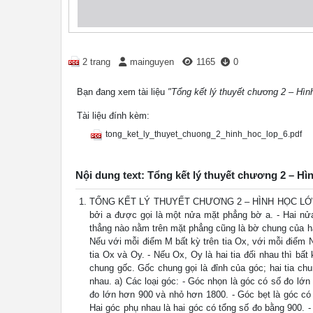
2 trang
mainguyen
1165
0
Bạn đang xem tài liệu
"Tổng kết lý thuyết chương 2 – Hìn
Tài liệu đính kèm:
tong_ket_ly_thuyet_chuong_2_hinh_hoc_lop_6.pdf
Nội dung text: Tổng kết lý thuyết chương 2 – Hì
TỔNG KẾT LÝ THUYẾT CHƯƠNG 2 – HÌNH HỌC LỚP 6. 1
bởi a được gọi là một nửa mặt phẳng bờ a. - Hai nử
thẳng nào nằm trên mặt phẳng cũng là bờ chung của ha
Nếu với mỗi điểm M bất kỳ trên tia Ox, với mỗi điểm N
tia Ox và Oy. - Nếu Ox, Oy là hai tia đối nhau thì bất
chung gốc. Gốc chung gọi là đỉnh của góc; hai tia ch
nhau. a) Các loại góc: - Góc nhọn là góc có số đo lớ
đo lớn hơn 900 và nhỏ hơn 1800. - Góc bẹt là góc có
Hai góc phụ nhau là hai góc có tổng số đo bằng 900. -