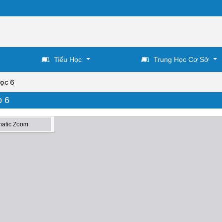
Tiểu Học
Trung Học Cơ Sở
ọc 6
p 6