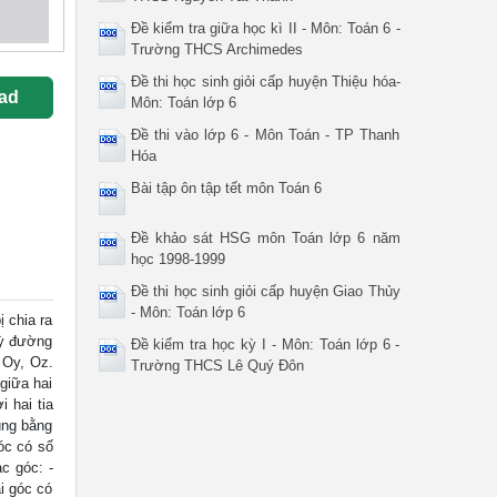
Đề kiểm tra giữa học kì II - Môn: Toán 6 -
Trường THCS Archimedes
Đề thi học sinh giỏi cấp huyện Thiệu hóa-
ad
Môn: Toán lớp 6
Đề thi vào lớp 6 - Môn Toán - TP Thanh
Hóa
Bài tập ôn tập tết môn Toán 6
Đề khảo sát HSG môn Toán lớp 6 năm
học 1998-1999
Đề thi học sinh giỏi cấp huyện Giao Thủy
- Môn: Toán lớp 6
 chia ra
kỳ đường
Đề kiểm tra học kỳ I - Môn: Toán lớp 6 -
 Oy, Oz.
Trường THCS Lê Quý Đôn
giữa hai
i hai tia
úng bằng
óc có số
c góc: -
i góc có