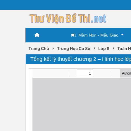
Mầm Non - Mẫu Giáo
›
›
›
Trang Chủ
Trung Học Cơ Sở
Lớp 6
Toán H
Tổng kết lý thuyết chương 2 – Hình học lớ