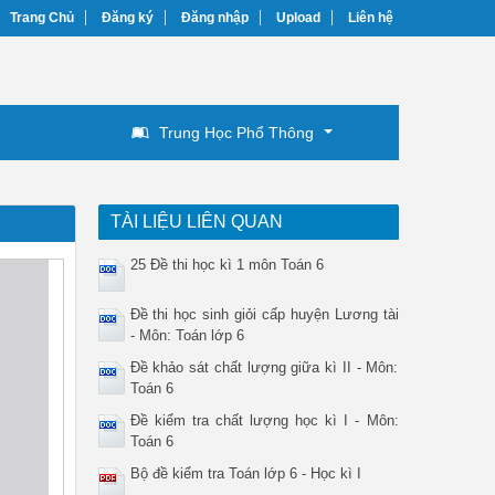
Trang Chủ
Đăng ký
Đăng nhập
Upload
Liên hệ
Trung Học Phổ Thông
TÀI LIỆU LIÊN QUAN
25 Đề thi học kì 1 môn Toán 6
Đề thi học sinh giỏi cấp huyện Lương tài
- Môn: Toán lớp 6
Đề khảo sát chất lượng giữa kì II - Môn:
Toán 6
Đề kiểm tra chất lượng học kì I - Môn:
Toán 6
Bộ đề kiểm tra Toán lớp 6 - Học kì I