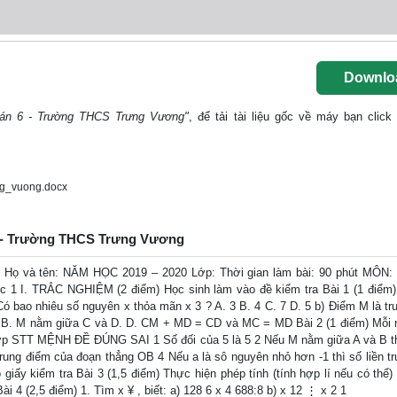
Downlo
Toán 6 - Trường THCS Trưng Vương"
, để tải tài liệu gốc về máy bạn click
ng_vuong.docx
n 6 - Trường THCS Trưng Vương
ọ và tên: NĂM HỌC 2019 – 2020 Lớp: Thời gian làm bài: 90 phút MÔN:
c 1 I. TRẮC NGHIỆM (2 điểm) Học sinh làm vào đề kiểm tra Bài 1 (1 điểm
Có bao nhiêu số nguyên x thỏa mãn x 3 ? A. 3 B. 4 C. 7 D. 5 b) Điểm M là tr
 B. M nằm giữa C và D. D. CM + MD = CD và MC = MD Bài 2 (1 điểm) Mỗi
hợp STT MỆNH ĐỀ ĐÚNG SAI 1 Số đối của 5 là 5 2 Nếu M nằm giữa A và B th
rung điểm của đoạn thẳng OB 4 Nếu a là sô nguyên nhỏ hơn -1 thì số liền tr
iấy kiểm tra Bài 3 (1,5 điểm) Thực hiện phép tính (tính hợp lí nếu có thể) 
ài 4 (2,5 điểm) 1. Tìm x ¥ , biết: a) 128 6 x 4 688:8 b) x 12 ⋮ x 2 1