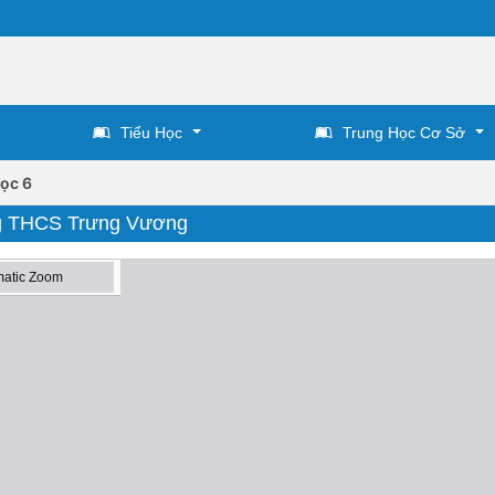
Tiểu Học
Trung Học Cơ Sở
ọc 6
ờng THCS Trưng Vương