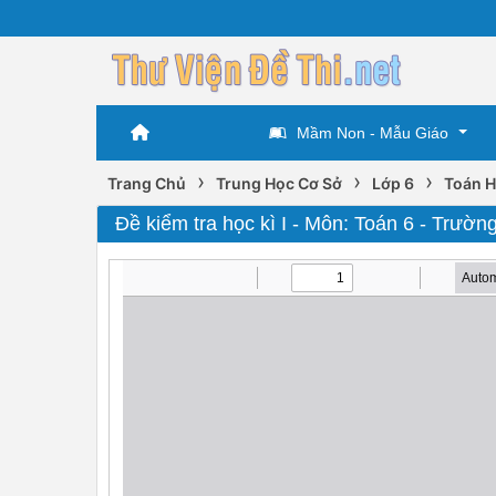
Mầm Non - Mẫu Giáo
›
›
›
Trang Chủ
Trung Học Cơ Sở
Lớp 6
Toán H
Đề kiểm tra học kì I - Môn: Toán 6 - Trư