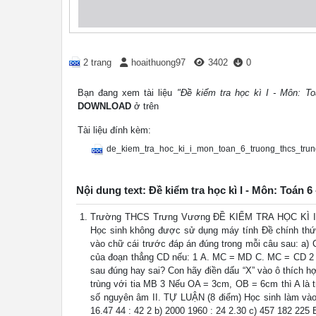
2 trang
hoaithuong97
3402
0
Bạn đang xem tài liệu
"Đề kiểm tra học kì I - Môn: 
DOWNLOAD
ở trên
Tài liệu đính kèm:
de_kiem_tra_hoc_ki_i_mon_toan_6_truong_thcs_tru
Nội dung text: Đề kiểm tra học kì I - Môn: Toá
Trường THCS Trưng Vương ĐỀ KIỂM TRA HỌC KÌ I H
Học sinh không được sử dụng máy tính Đề chính thứ
vào chữ cái trước đáp án đúng trong mỗi câu sau: a) 
của đoạn thẳng CD nếu: 1 A. MC = MD C. MC = CD 2
sau đúng hay sai? Con hãy điền dấu “X” vào ô thích 
trùng với tia MB 3 Nếu OA = 3cm, OB = 6cm thì A là t
số nguyên âm II. TỰ LUẬN (8 điểm) Học sinh làm vào g
16.47 44 : 42 2 b) 2000 1960 : 24 2.30 c) 457 182 225 B