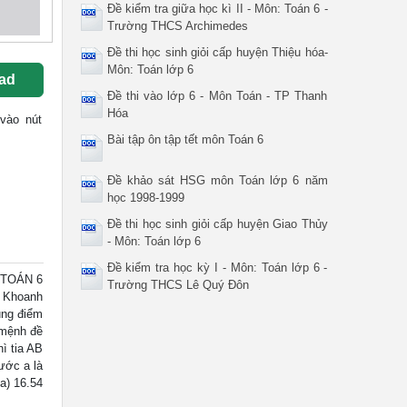
Đề kiểm tra giữa học kì II - Môn: Toán 6 -
Trường THCS Archimedes
Đề thi học sinh giỏi cấp huyện Thiệu hóa-
Môn: Toán lớp 6
ad
Đề thi vào lớp 6 - Môn Toán - TP Thanh
Hóa
 vào nút
Bài tập ôn tập tết môn Toán 6
Đề khảo sát HSG môn Toán lớp 6 năm
học 1998-1999
Đề thi học sinh giỏi cấp huyện Giao Thủy
- Môn: Toán lớp 6
Đề kiểm tra học kỳ I - Môn: Toán lớp 6 -
 TOÁN 6
Trường THCS Lê Quý Đôn
) Khoanh
ung điểm
 mệnh đề
ì tia AB
ước a là
a) 16.54